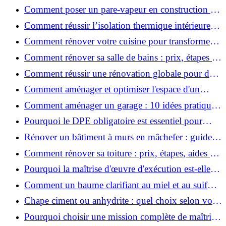
investir dans l'ancien et défiscaliser ?
Comment poser un pare-vapeur en construction et
rénovation : rôle et erreurs à éviter?
Comment réussir l’isolation thermique intérieure
pour une maison économe en énergie ?
Comment rénover votre cuisine pour transformer
votre espace de vie ?
Comment rénover sa salle de bains : prix, étapes et
astuces ?
Comment réussir une rénovation globale pour des
économies et un confort durables?
Comment aménager et optimiser l'espace d'un
studio : 10 astuces pratiques ?
Comment aménager un garage : 10 idées pratiques
et efficaces ?
Pourquoi le DPE obligatoire est essentiel pour
vendre ou louer un bien ?
Rénover un bâtiment à murs en mâchefer : guide
pratique et solutions
Comment rénover sa toiture : prix, étapes, aides et
réglementation ?
Pourquoi la maîtrise d'œuvre d'exécution est-elle
indispensable pour vos chantiers ?
Comment un baume clarifiant au miel et au suif
peut-il purifier la peau ?
Chape ciment ou anhydrite : quel choix selon votre
projet ?
Pourquoi choisir une mission complète de maîtrise