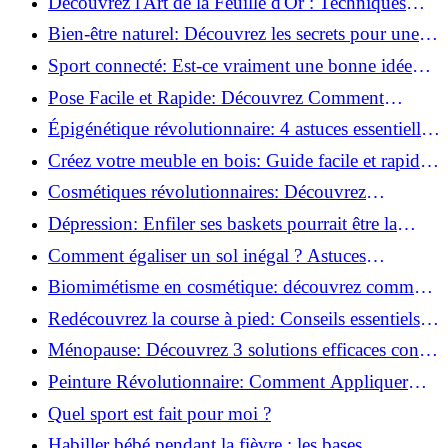
Découvrez l'Art de la Feuille d'Or : Techniques
Incontournables pour Réussir!
Bien-être naturel: Découvrez les secrets pour une
vie saine!
Sport connecté: Est-ce vraiment une bonne idée
pour vous?
Pose Facile et Rapide: Découvrez Comment
Monter des Carreaux de Béton Cellulaire!
Épigénétique révolutionnaire: 4 astuces essentielles
pour transformer votre bien-être!
Créez votre meuble en bois: Guide facile et rapide
pour débutants!
Cosmétiques révolutionnaires: Découvrez
comment les fermes verticales transforment la
Dépression: Enfiler ses baskets pourrait être la
beauté!
solution!
Comment égaliser un sol inégal ? Astuces
infaillibles pour réussir !
Biomimétisme en cosmétique: découvrez comment
la nature inspire l'avenir des soins beauté!
Redécouvrez la course à pied: Conseils essentiels
pour reprendre!
Ménopause: Découvrez 3 solutions efficaces contre
les bouffées de chaleur!
Peinture Révolutionnaire: Comment Appliquer
Deux Couleurs Sur Une Porte!
Quel sport est fait pour moi ?
Habiller bébé pendant la fièvre : les bases