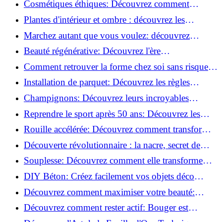
Cosmétiques éthiques: Découvrez comment
transformer votre routine beauté!
Plantes d'intérieur et ombre : découvrez les
meilleures pour votre maison !
Marchez autant que vous voulez: découvrez
pourquoi c'est bénéfique!
Beauté régénérative: Découvrez l'ère
révolutionnaire de la cosmétique verte!
Comment retrouver la forme chez soi sans risque
de blessure: Techniques et conseils sûrs!
Installation de parquet: Découvrez les règles
essentielles à respecter!
Champignons: Découvrez leurs incroyables
pouvoirs antioxydants!
Reprendre le sport après 50 ans: Découvrez les
meilleures méthodes!
Rouille accélérée: Découvrez comment transformer
la corrosion en déco tendance!
Découverte révolutionnaire : la nacre, secret de
régénération inouï !
Souplesse: Découvrez comment elle transforme
votre performance sportive!
DIY Béton: Créez facilement vos objets déco
tendance!
Découvrez comment maximiser votre beauté:
Astuces et secrets révélés!
Découvrez comment rester actif: Bouger est
toujours possible!