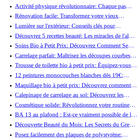
ingrédients naturels!
Activité physique révolutionnaire: Chaque pas
compte pour votre santé!
Rénovation facile: Transformez votre vieux
parquet irrégulier en un clin d'œil!
Lumière sur l'extérieur: Conseils clés pour
concevoir et installer votre éclairage!
Découvrez 5 recettes beauté: Les miracles de l'aloe
vera pour votre peau!
Soins Bio à Petit Prix: Découvrez Comment Se
Chouchouter Pour Moins de 35€!
Carrelage parfait: Maîtrisez les découpes courbes
facilement!
Trousse de toilette bio à petit prix: Équipez-vous
pour moins de 25€!
12 peintures monocouches blanches dès 19€:
Découvrez les meilleures offres!
Maquillage bio à petit prix: Découvrez comment
s'équiper pour moins de 50€!
Calepinage de carrelage au sol: Découvrez les
astuces incontournables!
Cosmétique solide: Révolutionnez votre routine
beauté pour zéro déchet!
BA 13 au plafond : Est-ce vraiment possible de les
coller ?
Découverte Beauté du Mois: Les Secrets du Green
Glamour !
Posez facilement des plaques de polystyrène: