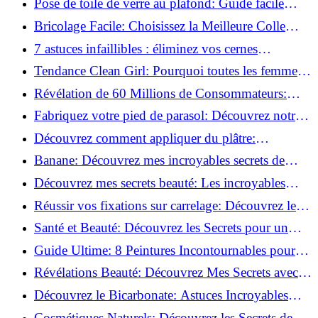
Pose de toile de verre au plafond: Guide facile
pour débutants!
Bricolage Facile: Choisissez la Meilleure Colle
pour Chaque Matériau!
7 astuces infaillibles : éliminez vos cernes
rapidement !
Tendance Clean Girl: Pourquoi toutes les femmes
l'adoptent?
Révélation de 60 Millions de Consommateurs:
Découvrez le meilleur fond de teint pour votre
Fabriquez votre pied de parasol: Découvrez notre
peau!
tutoriel facile !
Découvrez comment appliquer du plâtre:
Techniques pour un mur intérieur parfait!
Banane: Découvrez mes incroyables secrets de
beauté!
Découvrez mes secrets beauté: Les incroyables
vertus du curcuma!
Réussir vos fixations sur carrelage: Découvrez les
astuces infaillibles !
Santé et Beauté: Découvrez les Secrets pour un
Bien-être Optimal!
Guide Ultime: 8 Peintures Incontournables pour
Bois Extérieurs!
Révélations Beauté: Découvrez Mes Secrets avec le
Thé Vert Matcha!
Découvrez le Bicarbonate: Astuces Incroyables
pour Votre Quotidien!
Cosmétiques Naturels: Découvrez les Secrets de