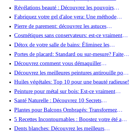
incitent à être plus actifs : Révélations surprenantes!
Révélations beauté : Découvrez les pouvoirs
insoupçonnés du concombre!
Fabriquez votre gel d'aloe vera: Une méthode
simple et rapide à la maison!
Pierre de parement: découvrez les astuces
infaillibles pour un nettoyage parfait!
Cosmétiques sans conservateurs: est-ce vraiment
possible?
Détox de votre salle de bains: Éliminez les
ingrédients nocifs dès maintenant!
Portes de placard: Standard ou sur-mesure? Faites
le meilleur choix!
Découvrez comment vous démaquiller
naturellement: Astuces et secrets révélés!
Découvrez les meilleures peintures antirouille pour
le fer: Top 12 analysé!
Huiles végétales: Top 10 pour une beauté radieuse!
Peinture pour métal sur bois: Est-ce vraiment
possible?
Santé Naturelle : Découvrez 10 Secrets
Incontournables pour un Bien-être Optimal!
Plantes pour Balcons Ombragés: Transformez
votre Terrasse en Oasis Verte!
5 Recettes Incontournables : Boostez votre été avec
des huiles essentielles!
Dents blanches: Découvrez les meilleurs