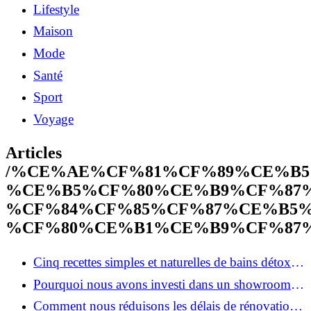
Lifestyle
Maison
Mode
Santé
Sport
Voyage
Articles
/%CE%AE%CF%81%CF%89%CE%B5
%CE%B5%CF%80%CE%B9%CF%87
%CF%84%CF%85%CF%87%CE%B5%
%CF%80%CE%B1%CE%B9%CF%87
Cinq recettes simples et naturelles de bains détox
maison
Pourquoi nous avons investi dans un showroom-
atelier et ce que cela apporte aux clients
Comment nous réduisons les délais de rénovation à