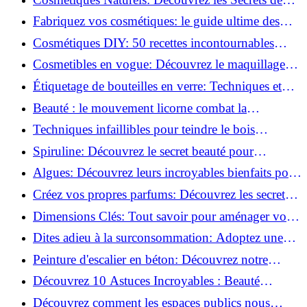
Beauté Éco-responsables!
Fabriquez vos cosmétiques: le guide ultime des
produits de beauté maison!
Cosmétiques DIY: 50 recettes incontournables
pour sublimer votre beauté naturelle!
Cosmetibles en vogue: Découvrez le maquillage
100% comestible!
Étiquetage de bouteilles en verre: Techniques et
astuces incontournables!
Beauté : le mouvement licorne combat la
surconsommation !
Techniques infaillibles pour teindre le bois
naturellement: Découvrez comment!
Spiruline: Découvrez le secret beauté pour
revitaliser les peaux fatiguées!
Algues: Découvrez leurs incroyables bienfaits pour
la santé et la beauté!
Créez vos propres parfums: Découvrez les secrets
de la fabrication artisanale!
Dimensions Clés: Tout savoir pour aménager votre
salle de bains!
Dites adieu à la surconsommation: Adoptez une
vie plus simple!
Peinture d'escalier en béton: Découvrez notre
tutoriel facile et rapide!
Découvrez 10 Astuces Incroyables : Beauté
Naturelle avec le Concombre !
Découvrez comment les espaces publics nous