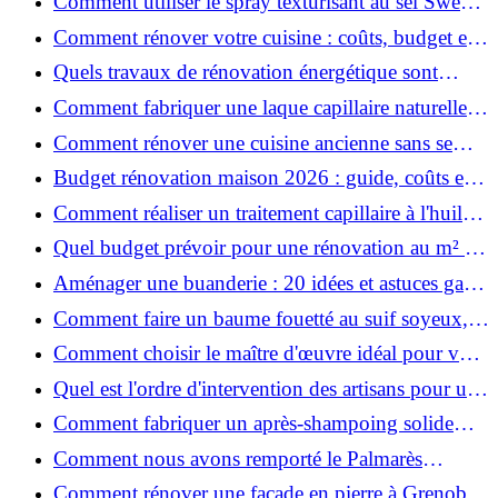
Comment utiliser le spray texturisant au sel Sweet
Salt pour des cheveux effet plage ?
Comment rénover votre cuisine : coûts, budget et
astuces bois ?
Quels travaux de rénovation énergétique sont
éligibles à MaPrimeRénov' ?
Comment fabriquer une laque capillaire naturelle
maison ?
Comment rénover une cuisine ancienne sans se
ruiner ?
Budget rénovation maison 2026 : guide, coûts et
astuces
Comment réaliser un traitement capillaire à l'huile
maison efficace ?
Quel budget prévoir pour une rénovation au m² en
2026 ?
Aménager une buanderie : 20 idées et astuces gain
de place pour un espace fonctionnel et stylé
Comment faire un baume fouetté au suif soyeux,
fait maison ?
Comment choisir le maître d'œuvre idéal pour vos
travaux de rénovation ?
Quel est l'ordre d'intervention des artisans pour une
rénovation ?
Comment fabriquer un après-shampoing solide
naturel pour cheveux ?
Comment nous avons remporté le Palmarès
(Ré)HABITER 2025 : les coulisses du projet primé
Comment rénover une façade en pierre à Grenoble