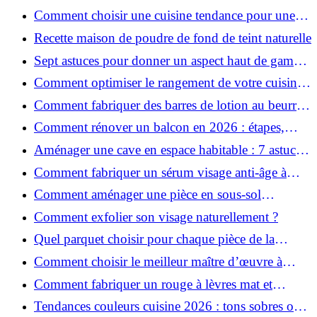
ville en 2026 ?
Comment choisir une cuisine tendance pour une
rénovation en 2026 ?
Recette maison de poudre de fond de teint naturelle
Sept astuces pour donner un aspect haut de gamme
à votre cuisine
Comment optimiser le rangement de votre cuisine
et gagner de la place ?
Comment fabriquer des barres de lotion au beurre
de karité ?
Comment rénover un balcon en 2026 : étapes,
budget et matériaux ?
Aménager une cave en espace habitable : 7 astuces
essentielles
Comment fabriquer un sérum visage anti-âge à
l'huile de rose musquée ?
Comment aménager une pièce en sous-sol
efficacement ?
Comment exfolier son visage naturellement ?
Quel parquet choisir pour chaque pièce de la
maison ?
Comment choisir le meilleur maître d’œuvre à
Grenoble en 2026 ?
Comment fabriquer un rouge à lèvres mat et
hydratant fait maison ?
Tendances couleurs cuisine 2026 : tons sobres ou