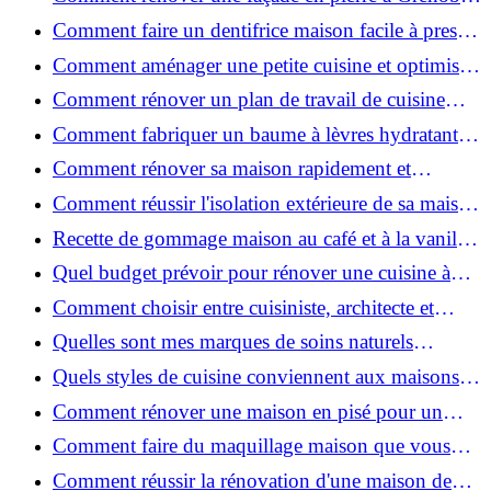
?
: techniques, coûts et conseils
Comment faire un dentifrice maison facile à presser
?
Comment aménager une petite cuisine et optimiser
chaque centimètre carré ?
Comment rénover un plan de travail de cuisine
facilement : guide étape par étape
Comment fabriquer un baume à lèvres hydratant et
naturel au suif ?
Comment rénover sa maison rapidement et
efficacement ?
Comment réussir l'isolation extérieure de sa maison
pour une rénovation performante et durable ?
Recette de gommage maison au café et à la vanille
pour une peau douce
Quel budget prévoir pour rénover une cuisine à
Voiron en 2026 : coûts et aides locales ?
Comment choisir entre cuisiniste, architecte et
contractant général à Voiron ?
Quelles sont mes marques de soins naturels
préférées ?
Quels styles de cuisine conviennent aux maisons et
appartements du Voironnais ?
Comment rénover une maison en pisé pour un
habitat sain et performant ?
Comment faire du maquillage maison que vous
utiliserez vraiment ?
Comment réussir la rénovation d'une maison de