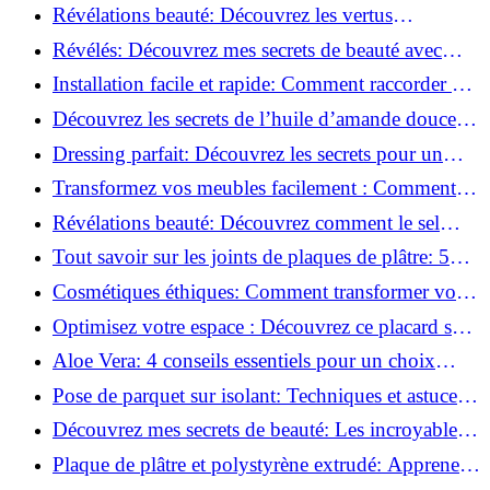
Transformez votre plafond sans effort !
Révélations beauté: Découvrez les vertus
insoupçonnées de l'huile de coco!
Révélés: Découvrez mes secrets de beauté avec
l'huile de ricin!
Installation facile et rapide: Comment raccorder un
luminaire au plafond!
Découvrez les secrets de l’huile d’amande douce :
Pourquoi vous devez l'adopter!
Dressing parfait: Découvrez les secrets pour un
rangement optimal!
Transformez vos meubles facilement : Comment
installer des roulettes en un clin d'œil !
Révélations beauté: Découvrez comment le sel
transforme votre routine!
Tout savoir sur les joints de plaques de plâtre: 5
questions clés pour comprendre les fissures!
Cosmétiques éthiques: Comment transformer votre
routine beauté!
Optimisez votre espace : Découvrez ce placard sous
rampant à portes coulissantes!
Aloe Vera: 4 conseils essentiels pour un choix
parfait!
Pose de parquet sur isolant: Techniques et astuces
pour un sol parfait!
Découvrez mes secrets de beauté: Les incroyables
vertus du raisin!
Plaque de plâtre et polystyrène extrudé: Apprenez
à les coller efficacement!