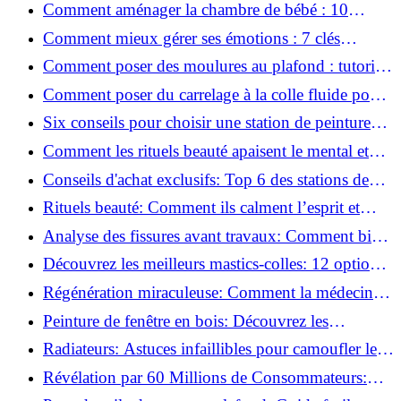
conseils sécurité, déco et rangement
Comment aménager la chambre de bébé : 10
conseils sécurité, déco et rangement
Comment mieux gérer ses émotions : 7 clés
pratiques
Comment poser des moulures au plafond : tutoriel
vidéo pas à pas ?
Comment poser du carrelage à la colle fluide pour
un rendu professionnel ?
Six conseils pour choisir une station de peinture
basse pression
Comment les rituels beauté apaisent le mental et
créent des moments pour soi ?
Conseils d'achat exclusifs: Top 6 des stations de
peinture basse pression incontournables!
Rituels beauté: Comment ils calment l’esprit et
chouchoutent votre âme!
Analyse des fissures avant travaux: Comment bien
préparer vos surfaces!
Découvrez les meilleurs mastics-colles: 12 options
dès 6,70 €!
Régénération miraculeuse: Comment la médecine
régénérative peut restaurer votre confiance!
Peinture de fenêtre en bois: Découvrez les
techniques infaillibles pour un résultat parfait!
Radiateurs: Astuces infaillibles pour camoufler les
tuyaux apparents!
Révélation par 60 Millions de Consommateurs:
Découvrez le sérum anti-rides numéro un!