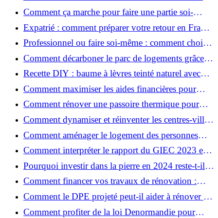
3 mois au lieu de 6?
Comment ça marche pour faire une partie soi-
même et nous confier le reste ?
Expatrié : comment préparer votre retour en France
et rénover votre bien à distance ?
Professionnel ou faire soi-même : comment choisir
pour votre rénovation ?
Comment décarboner le parc de logements grâce à
la rénovation énergétique ?
Recette DIY : baume à lèvres teinté naturel avec
SPF
Comment maximiser les aides financières pour
votre rénovation ?
Comment rénover une passoire thermique pour
une maison durable ?
Comment dynamiser et réinventer les centres-villes
avec Action Cœur de Ville ?
Comment aménager le logement des personnes
âgées et obtenir des aides financières ?
Comment interpréter le rapport du GIEC 2023 et
en retenir l'essentiel ?
Pourquoi investir dans la pierre en 2024 reste-t-il
un choix sûr ?
Comment financer vos travaux de rénovation :
aides, prêts et solutions pratiques ?
Comment le DPE projeté peut-il aider à rénover et
valoriser votre bien ?
Comment profiter de la loi Denormandie pour