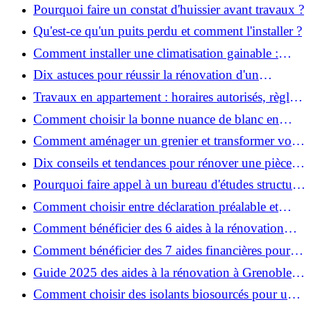
d’œuvre pour réussir vos projets?
Pourquoi faire un constat d'huissier avant travaux ?
Qu'est-ce qu'un puits perdu et comment l'installer ?
Comment installer une climatisation gainable :
coût, étapes et conseils ?
Dix astuces pour réussir la rénovation d'un
appartement
Travaux en appartement : horaires autorisés, règles
et bonnes pratiques
Comment choisir la bonne nuance de blanc en
décoration et éviter les pièges ?
Comment aménager un grenier et transformer vos
combles en espace habitable ?
Dix conseils et tendances pour rénover une pièce
de la maison
Pourquoi faire appel à un bureau d'études structure
pour garantir la sécurité de vos rénovations ?
Comment choisir entre déclaration préalable et
permis de construire pour vos travaux ?
Comment bénéficier des 6 aides à la rénovation
énergétique à Grenoble ?
Comment bénéficier des 7 aides financières pour la
rénovation énergétique à Voiron ?
Guide 2025 des aides à la rénovation à Grenoble et
Voiron : MaPrimeRénov’, CEE, aides locales
Comment choisir des isolants biosourcés pour une
rénovation écologique ?