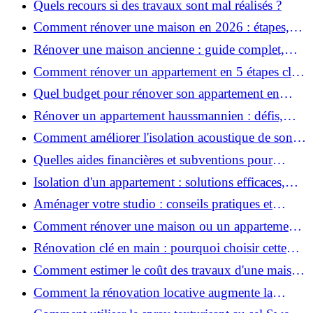
Quels recours si des travaux sont mal réalisés ?
Comment rénover une maison en 2026 : étapes,
coûts et conseils ?
Rénover une maison ancienne : guide complet,
étapes, budget et astuces
Comment rénover un appartement en 5 étapes clés
?
Quel budget pour rénover son appartement en
2026 ?
Rénover un appartement haussmannien : défis,
conseils pratiques et estimation des prix
Comment améliorer l'isolation acoustique de son
appartement ?
Quelles aides financières et subventions pour
rénover votre appartement en 2026 ?
Isolation d'un appartement : solutions efficaces,
prix et conseils
Aménager votre studio : conseils pratiques et
erreurs à éviter
Comment rénover une maison ou un appartement
avec 50 000 € : budget, étapes et astuces ?
Rénovation clé en main : pourquoi choisir cette
solution et à quoi faire attention ?
Comment estimer le coût des travaux d'une maison
?
Comment la rénovation locative augmente la
rentabilité de votre parc immobilier ?