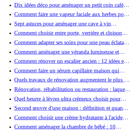
colorés, que choisir ?
Dix idées déco pour aménager un petit coin café
chez soi
Comment faire une vapeur faciale aux herbes pour
une peau plus saine et rajeunie ?
Sept astuces pour aménager une cave à vin
naturelle chez soi
Comment choisir entre porte, verrière et cloison
coulissante pour séparer vos pièces ?
Comment adapter ses soins pour une peau éclatante
en hiver ?
Comment aménager une véranda lumineuse et
conviviale : 12 idées déco
Comment rénover un escalier ancien : 12 idées et
astuces faciles pas à pas
Comment faire un sérum capillaire maison qui
stimule réellement la pousse des cheveux ?
Quels travaux de rénovation augmentent le plus la
valeur d'une maison pour la revente ?
Rénovation, réhabilitation ou restauration : laquelle
convient le mieux à mon logement ?
Quel beurre à lèvres ultra crémeux choisir pour
lèvres sèches et gercées?
Second œuvre d'une maison : définition et quand
le réaliser
Comment choisir une crème hydratante à l'acide
hyaluronique et niacinamide ?
Comment aménager la chambre de bébé : 10