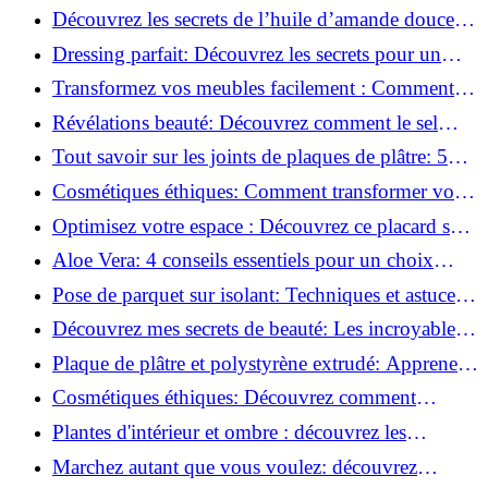
luminaire au plafond!
Découvrez les secrets de l’huile d’amande douce :
Pourquoi vous devez l'adopter!
Dressing parfait: Découvrez les secrets pour un
rangement optimal!
Transformez vos meubles facilement : Comment
installer des roulettes en un clin d'œil !
Révélations beauté: Découvrez comment le sel
transforme votre routine!
Tout savoir sur les joints de plaques de plâtre: 5
questions clés pour comprendre les fissures!
Cosmétiques éthiques: Comment transformer votre
routine beauté!
Optimisez votre espace : Découvrez ce placard sous
rampant à portes coulissantes!
Aloe Vera: 4 conseils essentiels pour un choix
parfait!
Pose de parquet sur isolant: Techniques et astuces
pour un sol parfait!
Découvrez mes secrets de beauté: Les incroyables
vertus du raisin!
Plaque de plâtre et polystyrène extrudé: Apprenez
à les coller efficacement!
Cosmétiques éthiques: Découvrez comment
transformer votre routine beauté!
Plantes d'intérieur et ombre : découvrez les
meilleures pour votre maison !
Marchez autant que vous voulez: découvrez