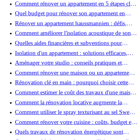
étapes, budget et astuces
Comment rénover un appartement en 5 étapes clés
?
Quel budget pour rénover son appartement en
2026 ?
Rénover un appartement haussmannien : défis,
conseils pratiques et estimation des prix
Comment améliorer l'isolation acoustique de son
appartement ?
Quelles aides financières et subventions pour
rénover votre appartement en 2026 ?
Isolation d'un appartement : solutions efficaces,
prix et conseils
Aménager votre studio : conseils pratiques et
erreurs à éviter
Comment rénover une maison ou un appartement
avec 50 000 € : budget, étapes et astuces ?
Rénovation clé en main : pourquoi choisir cette
solution et à quoi faire attention ?
Comment estimer le coût des travaux d'une maison
?
Comment la rénovation locative augmente la
rentabilité de votre parc immobilier ?
Comment utiliser le spray texturisant au sel Sweet
Salt pour des cheveux effet plage ?
Comment rénover votre cuisine : coûts, budget et
astuces bois ?
Quels travaux de rénovation énergétique sont
éligibles à MaPrimeRénov' ?