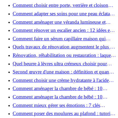
naturelle chez soi
Comment choisir entre porte, verrière et cloison
coulissante pour séparer vos pièces ?
Comment adapter ses soins pour une peau éclatante
en hiver ?
Comment aménager une véranda lumineuse et
conviviale : 12 idées déco
Comment rénover un escalier ancien : 12 idées et
astuces faciles pas à pas
Comment faire un sérum capillaire maison qui
stimule réellement la pousse des cheveux ?
Quels travaux de rénovation augmentent le plus la
valeur d'une maison pour la revente ?
Rénovation, réhabilitation ou restauration : laquelle
convient le mieux à mon logement ?
Quel beurre à lèvres ultra crémeux choisir pour
lèvres sèches et gercées?
Second œuvre d'une maison : définition et quand
le réaliser
Comment choisir une crème hydratante à l'acide
hyaluronique et niacinamide ?
Comment aménager la chambre de bébé : 10
conseils sécurité, déco et rangement
Comment aménager la chambre de bébé : 10
conseils sécurité, déco et rangement
Comment mieux gérer ses émotions : 7 clés
pratiques
Comment poser des moulures au plafond : tutoriel