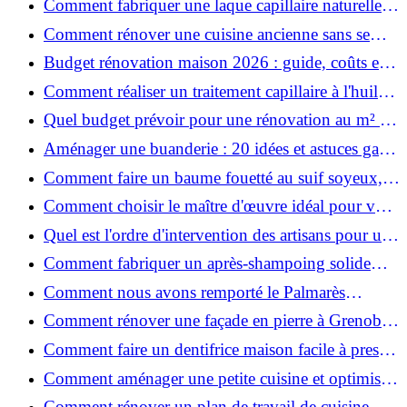
Comment fabriquer une laque capillaire naturelle
maison ?
Comment rénover une cuisine ancienne sans se
ruiner ?
Budget rénovation maison 2026 : guide, coûts et
astuces
Comment réaliser un traitement capillaire à l'huile
maison efficace ?
Quel budget prévoir pour une rénovation au m² en
2026 ?
Aménager une buanderie : 20 idées et astuces gain
de place pour un espace fonctionnel et stylé
Comment faire un baume fouetté au suif soyeux,
fait maison ?
Comment choisir le maître d'œuvre idéal pour vos
travaux de rénovation ?
Quel est l'ordre d'intervention des artisans pour une
rénovation ?
Comment fabriquer un après-shampoing solide
naturel pour cheveux ?
Comment nous avons remporté le Palmarès
(Ré)HABITER 2025 : les coulisses du projet primé
Comment rénover une façade en pierre à Grenoble
?
: techniques, coûts et conseils
Comment faire un dentifrice maison facile à presser
?
Comment aménager une petite cuisine et optimiser
chaque centimètre carré ?
Comment rénover un plan de travail de cuisine