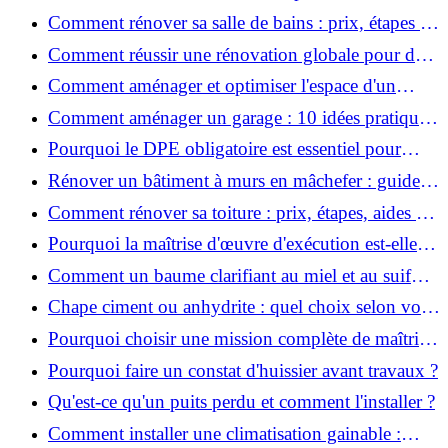
votre espace de vie ?
Comment rénover sa salle de bains : prix, étapes et
astuces ?
Comment réussir une rénovation globale pour des
économies et un confort durables?
Comment aménager et optimiser l'espace d'un
studio : 10 astuces pratiques ?
Comment aménager un garage : 10 idées pratiques
et efficaces ?
Pourquoi le DPE obligatoire est essentiel pour
vendre ou louer un bien ?
Rénover un bâtiment à murs en mâchefer : guide
pratique et solutions
Comment rénover sa toiture : prix, étapes, aides et
réglementation ?
Pourquoi la maîtrise d'œuvre d'exécution est-elle
indispensable pour vos chantiers ?
Comment un baume clarifiant au miel et au suif
peut-il purifier la peau ?
Chape ciment ou anhydrite : quel choix selon votre
projet ?
Pourquoi choisir une mission complète de maîtrise
d’œuvre pour réussir vos projets?
Pourquoi faire un constat d'huissier avant travaux ?
Qu'est-ce qu'un puits perdu et comment l'installer ?
Comment installer une climatisation gainable :