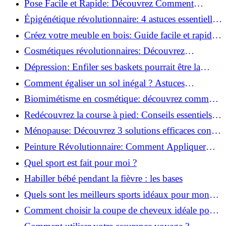
Pose Facile et Rapide: Découvrez Comment
Monter des Carreaux de Béton Cellulaire!
Épigénétique révolutionnaire: 4 astuces essentielles
pour transformer votre bien-être!
Créez votre meuble en bois: Guide facile et rapide
pour débutants!
Cosmétiques révolutionnaires: Découvrez
comment les fermes verticales transforment la
Dépression: Enfiler ses baskets pourrait être la
beauté!
solution!
Comment égaliser un sol inégal ? Astuces
infaillibles pour réussir !
Biomimétisme en cosmétique: découvrez comment
la nature inspire l'avenir des soins beauté!
Redécouvrez la course à pied: Conseils essentiels
pour reprendre!
Ménopause: Découvrez 3 solutions efficaces contre
les bouffées de chaleur!
Peinture Révolutionnaire: Comment Appliquer
Deux Couleurs Sur Une Porte!
Quel sport est fait pour moi ?
Habiller bébé pendant la fièvre : les bases
Quels sont les meilleurs sports idéaux pour mon
enfant ?
Comment choisir la coupe de cheveux idéale pour
votre visage ?