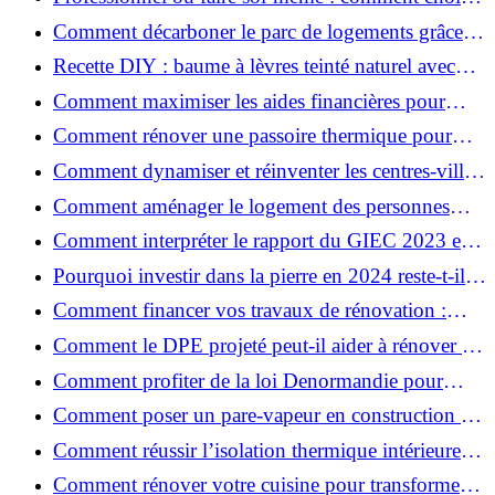
pour votre rénovation ?
Comment décarboner le parc de logements grâce à
la rénovation énergétique ?
Recette DIY : baume à lèvres teinté naturel avec
SPF
Comment maximiser les aides financières pour
votre rénovation ?
Comment rénover une passoire thermique pour
une maison durable ?
Comment dynamiser et réinventer les centres-villes
avec Action Cœur de Ville ?
Comment aménager le logement des personnes
âgées et obtenir des aides financières ?
Comment interpréter le rapport du GIEC 2023 et
en retenir l'essentiel ?
Pourquoi investir dans la pierre en 2024 reste-t-il
un choix sûr ?
Comment financer vos travaux de rénovation :
aides, prêts et solutions pratiques ?
Comment le DPE projeté peut-il aider à rénover et
valoriser votre bien ?
Comment profiter de la loi Denormandie pour
investir dans l'ancien et défiscaliser ?
Comment poser un pare-vapeur en construction et
rénovation : rôle et erreurs à éviter?
Comment réussir l’isolation thermique intérieure
pour une maison économe en énergie ?
Comment rénover votre cuisine pour transformer