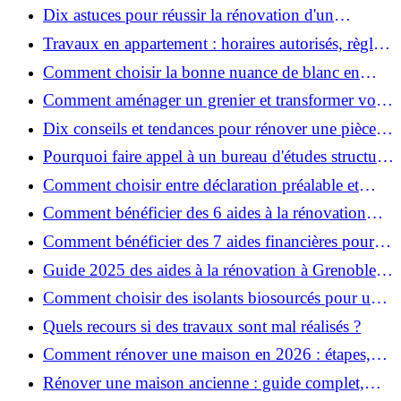
coût, étapes et conseils ?
Dix astuces pour réussir la rénovation d'un
appartement
Travaux en appartement : horaires autorisés, règles
et bonnes pratiques
Comment choisir la bonne nuance de blanc en
décoration et éviter les pièges ?
Comment aménager un grenier et transformer vos
combles en espace habitable ?
Dix conseils et tendances pour rénover une pièce
de la maison
Pourquoi faire appel à un bureau d'études structure
pour garantir la sécurité de vos rénovations ?
Comment choisir entre déclaration préalable et
permis de construire pour vos travaux ?
Comment bénéficier des 6 aides à la rénovation
énergétique à Grenoble ?
Comment bénéficier des 7 aides financières pour la
rénovation énergétique à Voiron ?
Guide 2025 des aides à la rénovation à Grenoble et
Voiron : MaPrimeRénov’, CEE, aides locales
Comment choisir des isolants biosourcés pour une
rénovation écologique ?
Quels recours si des travaux sont mal réalisés ?
Comment rénover une maison en 2026 : étapes,
coûts et conseils ?
Rénover une maison ancienne : guide complet,