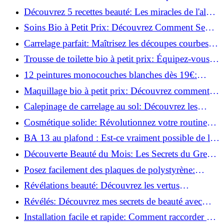
concevoir et installer votre éclairage!
Découvrez 5 recettes beauté: Les miracles de l'aloe
vera pour votre peau!
Soins Bio à Petit Prix: Découvrez Comment Se
Chouchouter Pour Moins de 35€!
Carrelage parfait: Maîtrisez les découpes courbes
facilement!
Trousse de toilette bio à petit prix: Équipez-vous
pour moins de 25€!
12 peintures monocouches blanches dès 19€:
Découvrez les meilleures offres!
Maquillage bio à petit prix: Découvrez comment
s'équiper pour moins de 50€!
Calepinage de carrelage au sol: Découvrez les
astuces incontournables!
Cosmétique solide: Révolutionnez votre routine
beauté pour zéro déchet!
BA 13 au plafond : Est-ce vraiment possible de les
coller ?
Découverte Beauté du Mois: Les Secrets du Green
Glamour !
Posez facilement des plaques de polystyrène:
Transformez votre plafond sans effort !
Révélations beauté: Découvrez les vertus
insoupçonnées de l'huile de coco!
Révélés: Découvrez mes secrets de beauté avec
l'huile de ricin!
Installation facile et rapide: Comment raccorder un