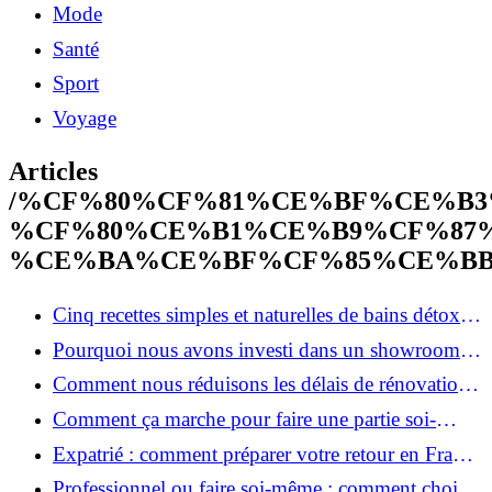
Mode
Santé
Sport
Voyage
Articles
/%CF%80%CF%81%CE%BF%CE%B
%CF%80%CE%B1%CE%B9%CF%87
%CE%BA%CE%BF%CF%85%CE%BB
Cinq recettes simples et naturelles de bains détox
maison
Pourquoi nous avons investi dans un showroom-
atelier et ce que cela apporte aux clients
Comment nous réduisons les délais de rénovation à
3 mois au lieu de 6?
Comment ça marche pour faire une partie soi-
même et nous confier le reste ?
Expatrié : comment préparer votre retour en France
et rénover votre bien à distance ?
Professionnel ou faire soi-même : comment choisir