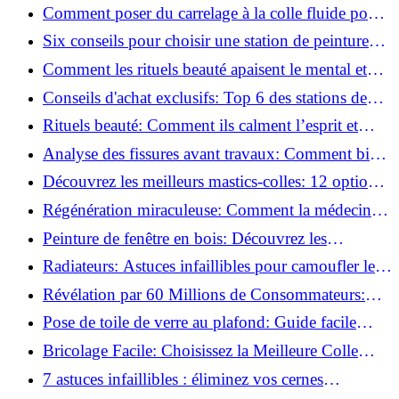
vidéo pas à pas ?
Comment poser du carrelage à la colle fluide pour
un rendu professionnel ?
Six conseils pour choisir une station de peinture
basse pression
Comment les rituels beauté apaisent le mental et
créent des moments pour soi ?
Conseils d'achat exclusifs: Top 6 des stations de
peinture basse pression incontournables!
Rituels beauté: Comment ils calment l’esprit et
chouchoutent votre âme!
Analyse des fissures avant travaux: Comment bien
préparer vos surfaces!
Découvrez les meilleurs mastics-colles: 12 options
dès 6,70 €!
Régénération miraculeuse: Comment la médecine
régénérative peut restaurer votre confiance!
Peinture de fenêtre en bois: Découvrez les
techniques infaillibles pour un résultat parfait!
Radiateurs: Astuces infaillibles pour camoufler les
tuyaux apparents!
Révélation par 60 Millions de Consommateurs:
Découvrez le sérum anti-rides numéro un!
Pose de toile de verre au plafond: Guide facile
pour débutants!
Bricolage Facile: Choisissez la Meilleure Colle
pour Chaque Matériau!
7 astuces infaillibles : éliminez vos cernes
rapidement !