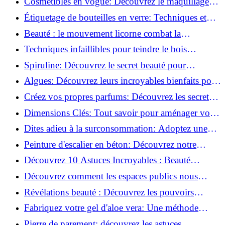
Cosmetibles en vogue: Découvrez le maquillage
100% comestible!
Étiquetage de bouteilles en verre: Techniques et
astuces incontournables!
Beauté : le mouvement licorne combat la
surconsommation !
Techniques infaillibles pour teindre le bois
naturellement: Découvrez comment!
Spiruline: Découvrez le secret beauté pour
revitaliser les peaux fatiguées!
Algues: Découvrez leurs incroyables bienfaits pour
la santé et la beauté!
Créez vos propres parfums: Découvrez les secrets
de la fabrication artisanale!
Dimensions Clés: Tout savoir pour aménager votre
salle de bains!
Dites adieu à la surconsommation: Adoptez une
vie plus simple!
Peinture d'escalier en béton: Découvrez notre
tutoriel facile et rapide!
Découvrez 10 Astuces Incroyables : Beauté
Naturelle avec le Concombre !
Découvrez comment les espaces publics nous
incitent à être plus actifs : Révélations surprenantes!
Révélations beauté : Découvrez les pouvoirs
insoupçonnés du concombre!
Fabriquez votre gel d'aloe vera: Une méthode
simple et rapide à la maison!
Pierre de parement: découvrez les astuces