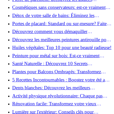
infaillibles pour un nettoyage parfait!
Cosmétiques sans conservateurs: est-ce vraiment
possible?
Détox de votre salle de bains: Éliminez les
ingrédients nocifs dès maintenant!
Portes de placard: Standard ou sur-mesure? Faites
le meilleur choix!
Découvrez comment vous démaquiller
naturellement: Astuces et secrets révélés!
Découvrez les meilleures peintures antirouille pour
le fer: Top 12 analysé!
Huiles végétales: Top 10 pour une beauté radieuse!
Peinture pour métal sur bois: Est-ce vraiment
possible?
Santé Naturelle : Découvrez 10 Secrets
Incontournables pour un Bien-être Optimal!
Plantes pour Balcons Ombragés: Transformez
votre Terrasse en Oasis Verte!
5 Recettes Incontournables : Boostez votre été avec
des huiles essentielles!
Dents blanches: Découvrez les meilleurs
ingrédients naturels!
Activité physique révolutionnaire: Chaque pas
compte pour votre santé!
Rénovation facile: Transformez votre vieux
parquet irrégulier en un clin d'œil!
Lumière sur l'extérieur: Conseils clés pour