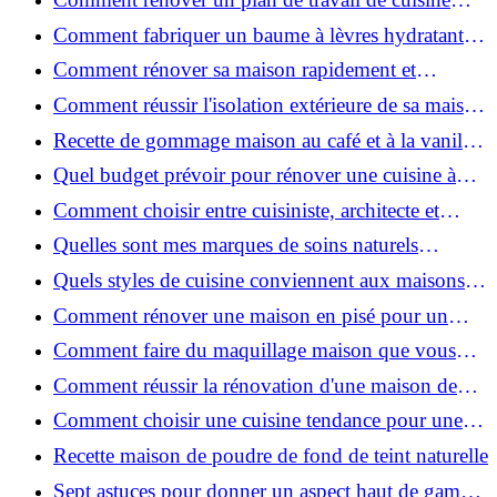
facilement : guide étape par étape
Comment fabriquer un baume à lèvres hydratant et
naturel au suif ?
Comment rénover sa maison rapidement et
efficacement ?
Comment réussir l'isolation extérieure de sa maison
pour une rénovation performante et durable ?
Recette de gommage maison au café et à la vanille
pour une peau douce
Quel budget prévoir pour rénover une cuisine à
Voiron en 2026 : coûts et aides locales ?
Comment choisir entre cuisiniste, architecte et
contractant général à Voiron ?
Quelles sont mes marques de soins naturels
préférées ?
Quels styles de cuisine conviennent aux maisons et
appartements du Voironnais ?
Comment rénover une maison en pisé pour un
habitat sain et performant ?
Comment faire du maquillage maison que vous
utiliserez vraiment ?
Comment réussir la rénovation d'une maison de
ville en 2026 ?
Comment choisir une cuisine tendance pour une
rénovation en 2026 ?
Recette maison de poudre de fond de teint naturelle
Sept astuces pour donner un aspect haut de gamme