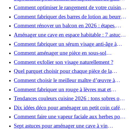
à votre cuisine
Comment optimiser le rangement de votre cuisine
et gagner de la place ?
Comment fabriquer des barres de lotion au beurre
de karité ?
Comment rénover un balcon en 2026 : étapes,
budget et matériaux ?
Aménager une cave en espace habitable : 7 astuces
essentielles
Comment fabriquer un sérum visage anti-âge à
l'huile de rose musquée ?
Comment aménager une pièce en sous-sol
efficacement ?
Comment exfolier son visage naturellement ?
Quel parquet choisir pour chaque pièce de la
maison ?
Comment choisir le meilleur maître d’œuvre à
Grenoble en 2026 ?
Comment fabriquer un rouge à lèvres mat et
hydratant fait maison ?
Tendances couleurs cuisine 2026 : tons sobres ou
colorés, que choisir ?
Dix idées déco pour aménager un petit coin café
chez soi
Comment faire une vapeur faciale aux herbes pour
une peau plus saine et rajeunie ?
Sept astuces pour aménager une cave à vin