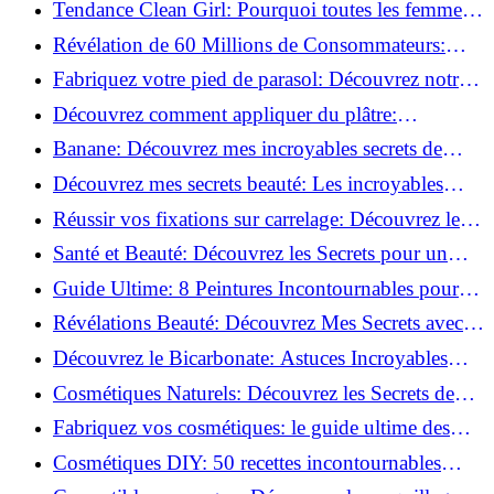
Tendance Clean Girl: Pourquoi toutes les femmes
l'adoptent?
Révélation de 60 Millions de Consommateurs:
Découvrez le meilleur fond de teint pour votre
Fabriquez votre pied de parasol: Découvrez notre
peau!
tutoriel facile !
Découvrez comment appliquer du plâtre:
Techniques pour un mur intérieur parfait!
Banane: Découvrez mes incroyables secrets de
beauté!
Découvrez mes secrets beauté: Les incroyables
vertus du curcuma!
Réussir vos fixations sur carrelage: Découvrez les
astuces infaillibles !
Santé et Beauté: Découvrez les Secrets pour un
Bien-être Optimal!
Guide Ultime: 8 Peintures Incontournables pour
Bois Extérieurs!
Révélations Beauté: Découvrez Mes Secrets avec le
Thé Vert Matcha!
Découvrez le Bicarbonate: Astuces Incroyables
pour Votre Quotidien!
Cosmétiques Naturels: Découvrez les Secrets de
Beauté Éco-responsables!
Fabriquez vos cosmétiques: le guide ultime des
produits de beauté maison!
Cosmétiques DIY: 50 recettes incontournables
pour sublimer votre beauté naturelle!