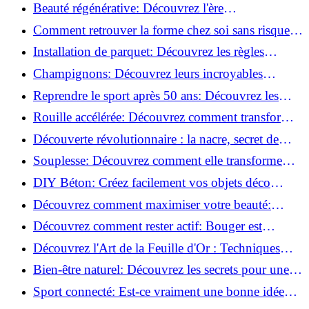
pourquoi c'est bénéfique!
Beauté régénérative: Découvrez l'ère
révolutionnaire de la cosmétique verte!
Comment retrouver la forme chez soi sans risque
de blessure: Techniques et conseils sûrs!
Installation de parquet: Découvrez les règles
essentielles à respecter!
Champignons: Découvrez leurs incroyables
pouvoirs antioxydants!
Reprendre le sport après 50 ans: Découvrez les
meilleures méthodes!
Rouille accélérée: Découvrez comment transformer
la corrosion en déco tendance!
Découverte révolutionnaire : la nacre, secret de
régénération inouï !
Souplesse: Découvrez comment elle transforme
votre performance sportive!
DIY Béton: Créez facilement vos objets déco
tendance!
Découvrez comment maximiser votre beauté:
Astuces et secrets révélés!
Découvrez comment rester actif: Bouger est
toujours possible!
Découvrez l'Art de la Feuille d'Or : Techniques
Incontournables pour Réussir!
Bien-être naturel: Découvrez les secrets pour une
vie saine!
Sport connecté: Est-ce vraiment une bonne idée
pour vous?