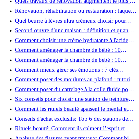
Quels travaux de rénovation augmentent le plus la
valeur d'une maison pour la revente ?
Rénovation, réhabilitation ou restauration : laquelle
convient le mieux à mon logement ?
Quel beurre à lèvres ultra crémeux choisir pour
lèvres sèches et gercées?
Second œuvre d'une maison : définition et quand
le réaliser
Comment choisir une crème hydratante à l'acide
hyaluronique et niacinamide ?
Comment aménager la chambre de bébé : 10
conseils sécurité, déco et rangement
Comment aménager la chambre de bébé : 10
conseils sécurité, déco et rangement
Comment mieux gérer ses émotions : 7 clés
pratiques
Comment poser des moulures au plafond : tutoriel
vidéo pas à pas ?
Comment poser du carrelage à la colle fluide pour
un rendu professionnel ?
Six conseils pour choisir une station de peinture
basse pression
Comment les rituels beauté apaisent le mental et
créent des moments pour soi ?
Conseils d'achat exclusifs: Top 6 des stations de
peinture basse pression incontournables!
Rituels beauté: Comment ils calment l’esprit et
chouchoutent votre âme!
Analyse des fissures avant travaux: Comment bien