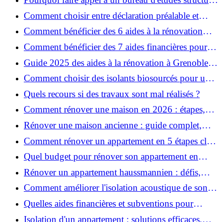
pour garantir la sécurité de vos rénovations ?
Comment choisir entre déclaration préalable et
permis de construire pour vos travaux ?
Comment bénéficier des 6 aides à la rénovation
énergétique à Grenoble ?
Comment bénéficier des 7 aides financières pour la
rénovation énergétique à Voiron ?
Guide 2025 des aides à la rénovation à Grenoble et
Voiron : MaPrimeRénov’, CEE, aides locales
Comment choisir des isolants biosourcés pour une
rénovation écologique ?
Quels recours si des travaux sont mal réalisés ?
Comment rénover une maison en 2026 : étapes,
coûts et conseils ?
Rénover une maison ancienne : guide complet,
étapes, budget et astuces
Comment rénover un appartement en 5 étapes clés
?
Quel budget pour rénover son appartement en
2026 ?
Rénover un appartement haussmannien : défis,
conseils pratiques et estimation des prix
Comment améliorer l'isolation acoustique de son
appartement ?
Quelles aides financières et subventions pour
rénover votre appartement en 2026 ?
Isolation d'un appartement : solutions efficaces,