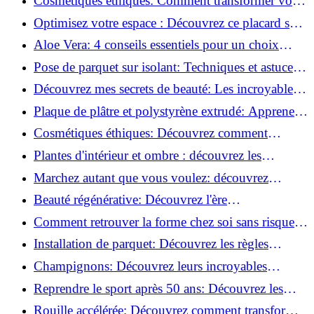
Cosmétiques éthiques: Comment transformer votre
routine beauté!
Optimisez votre espace : Découvrez ce placard sous
rampant à portes coulissantes!
Aloe Vera: 4 conseils essentiels pour un choix
parfait!
Pose de parquet sur isolant: Techniques et astuces
pour un sol parfait!
Découvrez mes secrets de beauté: Les incroyables
vertus du raisin!
Plaque de plâtre et polystyrène extrudé: Apprenez
à les coller efficacement!
Cosmétiques éthiques: Découvrez comment
transformer votre routine beauté!
Plantes d'intérieur et ombre : découvrez les
meilleures pour votre maison !
Marchez autant que vous voulez: découvrez
pourquoi c'est bénéfique!
Beauté régénérative: Découvrez l'ère
révolutionnaire de la cosmétique verte!
Comment retrouver la forme chez soi sans risque
de blessure: Techniques et conseils sûrs!
Installation de parquet: Découvrez les règles
essentielles à respecter!
Champignons: Découvrez leurs incroyables
pouvoirs antioxydants!
Reprendre le sport après 50 ans: Découvrez les
meilleures méthodes!
Rouille accélérée: Découvrez comment transformer