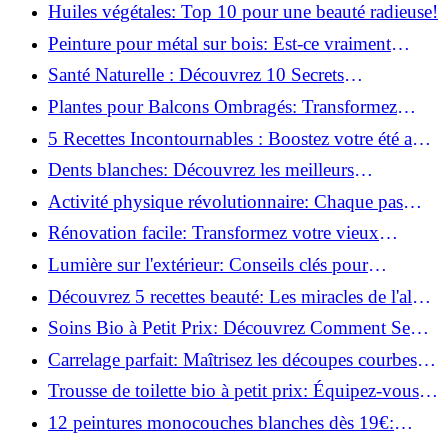
le fer: Top 12 analysé!
Huiles végétales: Top 10 pour une beauté radieuse!
Peinture pour métal sur bois: Est-ce vraiment
possible?
Santé Naturelle : Découvrez 10 Secrets
Incontournables pour un Bien-être Optimal!
Plantes pour Balcons Ombragés: Transformez
votre Terrasse en Oasis Verte!
5 Recettes Incontournables : Boostez votre été avec
des huiles essentielles!
Dents blanches: Découvrez les meilleurs
ingrédients naturels!
Activité physique révolutionnaire: Chaque pas
compte pour votre santé!
Rénovation facile: Transformez votre vieux
parquet irrégulier en un clin d'œil!
Lumière sur l'extérieur: Conseils clés pour
concevoir et installer votre éclairage!
Découvrez 5 recettes beauté: Les miracles de l'aloe
vera pour votre peau!
Soins Bio à Petit Prix: Découvrez Comment Se
Chouchouter Pour Moins de 35€!
Carrelage parfait: Maîtrisez les découpes courbes
facilement!
Trousse de toilette bio à petit prix: Équipez-vous
pour moins de 25€!
12 peintures monocouches blanches dès 19€:
Découvrez les meilleures offres!