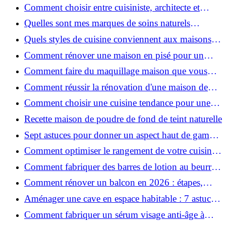
Voiron en 2026 : coûts et aides locales ?
Comment choisir entre cuisiniste, architecte et
contractant général à Voiron ?
Quelles sont mes marques de soins naturels
préférées ?
Quels styles de cuisine conviennent aux maisons et
appartements du Voironnais ?
Comment rénover une maison en pisé pour un
habitat sain et performant ?
Comment faire du maquillage maison que vous
utiliserez vraiment ?
Comment réussir la rénovation d'une maison de
ville en 2026 ?
Comment choisir une cuisine tendance pour une
rénovation en 2026 ?
Recette maison de poudre de fond de teint naturelle
Sept astuces pour donner un aspect haut de gamme
à votre cuisine
Comment optimiser le rangement de votre cuisine
et gagner de la place ?
Comment fabriquer des barres de lotion au beurre
de karité ?
Comment rénover un balcon en 2026 : étapes,
budget et matériaux ?
Aménager une cave en espace habitable : 7 astuces
essentielles
Comment fabriquer un sérum visage anti-âge à
l'huile de rose musquée ?