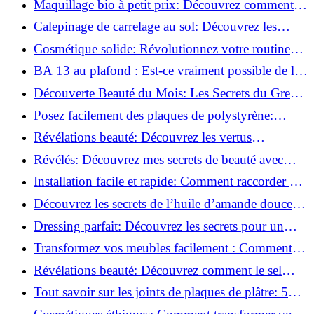
Maquillage bio à petit prix: Découvrez comment
s'équiper pour moins de 50€!
Calepinage de carrelage au sol: Découvrez les
astuces incontournables!
Cosmétique solide: Révolutionnez votre routine
beauté pour zéro déchet!
BA 13 au plafond : Est-ce vraiment possible de les
coller ?
Découverte Beauté du Mois: Les Secrets du Green
Glamour !
Posez facilement des plaques de polystyrène:
Transformez votre plafond sans effort !
Révélations beauté: Découvrez les vertus
insoupçonnées de l'huile de coco!
Révélés: Découvrez mes secrets de beauté avec
l'huile de ricin!
Installation facile et rapide: Comment raccorder un
luminaire au plafond!
Découvrez les secrets de l’huile d’amande douce :
Pourquoi vous devez l'adopter!
Dressing parfait: Découvrez les secrets pour un
rangement optimal!
Transformez vos meubles facilement : Comment
installer des roulettes en un clin d'œil !
Révélations beauté: Découvrez comment le sel
transforme votre routine!
Tout savoir sur les joints de plaques de plâtre: 5
questions clés pour comprendre les fissures!