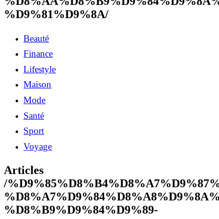
%D8%AA%D8%B9%D9%84%D9%8A%
%D9%81%D9%8A/
Beauté
Finance
Lifestyle
Maison
Mode
Santé
Sport
Voyage
Articles
/%D9%85%D8%B4%D8%A7%D9%87%
%D8%A7%D9%84%D8%A8%D9%8A%
%D8%B9%D9%84%D9%89-