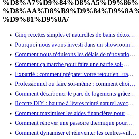
%D8%A7%D9%84%D8%A5%D9%86%
%D8%AA%D8%B9%D9%84%D9%8A%
%D9%81%D9%8A/
Cinq recettes simples et naturelles de bains détox
maison
Pourquoi nous avons investi dans un showroom-
atelier et ce que cela apporte aux clients
Comment nous réduisons les délais de rénovation à
3 mois au lieu de 6?
Comment ça marche pour faire une partie soi-
même et nous confier le reste ?
Expatrié : comment préparer votre retour en France
et rénover votre bien à distance ?
Professionnel ou faire soi-même : comment choisir
pour votre rénovation ?
Comment décarboner le parc de logements grâce à
la rénovation énergétique ?
Recette DIY : baume à lèvres teinté naturel avec
SPF
Comment maximiser les aides financières pour
votre rénovation ?
Comment rénover une passoire thermique pour
une maison durable ?
Comment dynamiser et réinventer les centres-villes