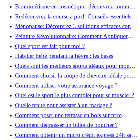
infaillibles pour réussir !
Biomimétisme en cosmétique: découvrez comment
la nature inspire l'avenir des soins beauté!
Redécouvrez la course à pied: Conseils essentiels
pour reprendre!
Ménopause: Découvrez 3 solutions efficaces contre
les bouffées de chaleur!
Peinture Révolutionnaire: Comment Appliquer
Deux Couleurs Sur Une Porte!
Quel sport est fait pour moi ?
Habiller bébé pendant la fièvre : les bases
Quels sont les meilleurs sports idéaux pour mon
enfant ?
Comment choisir la coupe de cheveux idéale pour
votre visage ?
Comment utiliser votre assurance voyage ?
Quel est le sport le plus complet pour se muscler ?
Quelle tenue pour assister à un mariage ?
Comment poser une terrasse en bois sur terre
battue ?
Comment dégraisser un billot de boucher ?
Comment obtenir un micro crédit express 24h sans