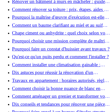
Rénover un bâtiment à murs en mâchefer : guide
pratique et solutions
Comment rénover sa toiture : prix, étapes, aides et
réglementation ?
Pourquoi la maîtrise d'œuvre d'exécution est-elle
indispensable pour vos chantiers ?
Comment un baume clarifiant au miel et au suif
peut-il purifier la peau ?
Chape ciment ou anhydrite : quel choix selon votre
projet ?
Pourquoi choisir une mission complète de maîtrise
d’œuvre pour réussir vos projets?
Pourquoi faire un constat d'huissier avant travaux ?
Qu'est-ce qu'un puits perdu et comment l'installer ?
Comment installer une climatisation gainable :
coût, étapes et conseils ?
Dix astuces pour réussir la rénovation d'un
appartement
Travaux en appartement : horaires autorisés, règles
et bonnes pratiques
Comment choisir la bonne nuance de blanc en
décoration et éviter les pièges ?
Comment aménager un grenier et transformer vos
combles en espace habitable ?
Dix conseils et tendances pour rénover une pièce
de la maison
Pourquoi faire appel à un bureau d'études structure