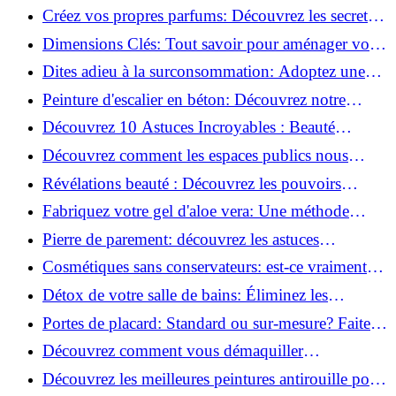
la santé et la beauté!
Créez vos propres parfums: Découvrez les secrets
de la fabrication artisanale!
Dimensions Clés: Tout savoir pour aménager votre
salle de bains!
Dites adieu à la surconsommation: Adoptez une
vie plus simple!
Peinture d'escalier en béton: Découvrez notre
tutoriel facile et rapide!
Découvrez 10 Astuces Incroyables : Beauté
Naturelle avec le Concombre !
Découvrez comment les espaces publics nous
incitent à être plus actifs : Révélations surprenantes!
Révélations beauté : Découvrez les pouvoirs
insoupçonnés du concombre!
Fabriquez votre gel d'aloe vera: Une méthode
simple et rapide à la maison!
Pierre de parement: découvrez les astuces
infaillibles pour un nettoyage parfait!
Cosmétiques sans conservateurs: est-ce vraiment
possible?
Détox de votre salle de bains: Éliminez les
ingrédients nocifs dès maintenant!
Portes de placard: Standard ou sur-mesure? Faites
le meilleur choix!
Découvrez comment vous démaquiller
naturellement: Astuces et secrets révélés!
Découvrez les meilleures peintures antirouille pour