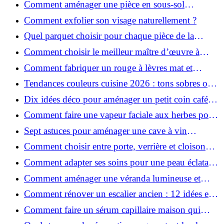
Comment aménager une pièce en sous-sol
efficacement ?
Comment exfolier son visage naturellement ?
Quel parquet choisir pour chaque pièce de la
maison ?
Comment choisir le meilleur maître d’œuvre à
Grenoble en 2026 ?
Comment fabriquer un rouge à lèvres mat et
hydratant fait maison ?
Tendances couleurs cuisine 2026 : tons sobres ou
colorés, que choisir ?
Dix idées déco pour aménager un petit coin café
chez soi
Comment faire une vapeur faciale aux herbes pour
une peau plus saine et rajeunie ?
Sept astuces pour aménager une cave à vin
naturelle chez soi
Comment choisir entre porte, verrière et cloison
coulissante pour séparer vos pièces ?
Comment adapter ses soins pour une peau éclatante
en hiver ?
Comment aménager une véranda lumineuse et
conviviale : 12 idées déco
Comment rénover un escalier ancien : 12 idées et
astuces faciles pas à pas
Comment faire un sérum capillaire maison qui
stimule réellement la pousse des cheveux ?