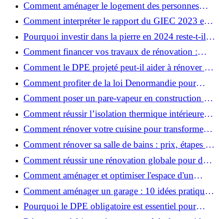
avec Action Cœur de Ville ?
Comment aménager le logement des personnes
âgées et obtenir des aides financières ?
Comment interpréter le rapport du GIEC 2023 et
en retenir l'essentiel ?
Pourquoi investir dans la pierre en 2024 reste-t-il
un choix sûr ?
Comment financer vos travaux de rénovation :
aides, prêts et solutions pratiques ?
Comment le DPE projeté peut-il aider à rénover et
valoriser votre bien ?
Comment profiter de la loi Denormandie pour
investir dans l'ancien et défiscaliser ?
Comment poser un pare-vapeur en construction et
rénovation : rôle et erreurs à éviter?
Comment réussir l’isolation thermique intérieure
pour une maison économe en énergie ?
Comment rénover votre cuisine pour transformer
votre espace de vie ?
Comment rénover sa salle de bains : prix, étapes et
astuces ?
Comment réussir une rénovation globale pour des
économies et un confort durables?
Comment aménager et optimiser l'espace d'un
studio : 10 astuces pratiques ?
Comment aménager un garage : 10 idées pratiques
et efficaces ?
Pourquoi le DPE obligatoire est essentiel pour
vendre ou louer un bien ?