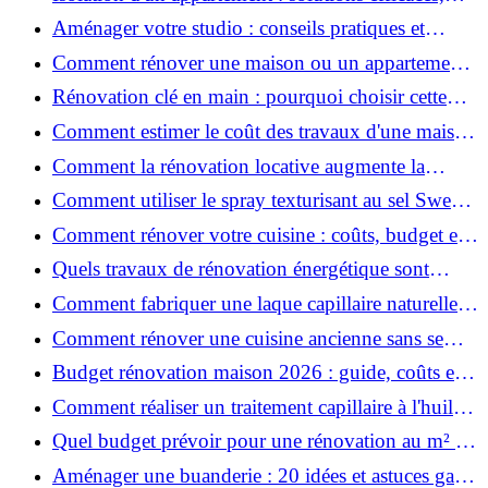
prix et conseils
Aménager votre studio : conseils pratiques et
erreurs à éviter
Comment rénover une maison ou un appartement
avec 50 000 € : budget, étapes et astuces ?
Rénovation clé en main : pourquoi choisir cette
solution et à quoi faire attention ?
Comment estimer le coût des travaux d'une maison
?
Comment la rénovation locative augmente la
rentabilité de votre parc immobilier ?
Comment utiliser le spray texturisant au sel Sweet
Salt pour des cheveux effet plage ?
Comment rénover votre cuisine : coûts, budget et
astuces bois ?
Quels travaux de rénovation énergétique sont
éligibles à MaPrimeRénov' ?
Comment fabriquer une laque capillaire naturelle
maison ?
Comment rénover une cuisine ancienne sans se
ruiner ?
Budget rénovation maison 2026 : guide, coûts et
astuces
Comment réaliser un traitement capillaire à l'huile
maison efficace ?
Quel budget prévoir pour une rénovation au m² en
2026 ?
Aménager une buanderie : 20 idées et astuces gain