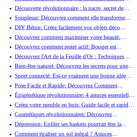
la corrosion en déco tendance!
Découverte révolutionnaire : la nacre, secret de
régénération inouï !
Souplesse: Découvrez comment elle transforme
votre performance sportive!
DIY Béton: Créez facilement vos objets déco
tendance!
Découvrez comment maximiser votre beauté:
Astuces et secrets révélés!
Découvrez comment rester actif: Bouger est
toujours possible!
Découvrez l'Art de la Feuille d'Or : Techniques
Incontournables pour Réussir!
Bien-être naturel: Découvrez les secrets pour une
vie saine!
Sport connecté: Est-ce vraiment une bonne idée
pour vous?
Pose Facile et Rapide: Découvrez Comment
Monter des Carreaux de Béton Cellulaire!
Épigénétique révolutionnaire: 4 astuces essentielles
pour transformer votre bien-être!
Créez votre meuble en bois: Guide facile et rapide
pour débutants!
Cosmétiques révolutionnaires: Découvrez
comment les fermes verticales transforment la
Dépression: Enfiler ses baskets pourrait être la
beauté!
solution!
Comment égaliser un sol inégal ? Astuces