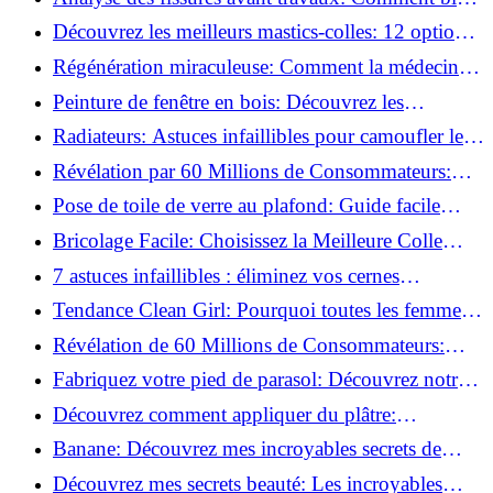
préparer vos surfaces!
Découvrez les meilleurs mastics-colles: 12 options
dès 6,70 €!
Régénération miraculeuse: Comment la médecine
régénérative peut restaurer votre confiance!
Peinture de fenêtre en bois: Découvrez les
techniques infaillibles pour un résultat parfait!
Radiateurs: Astuces infaillibles pour camoufler les
tuyaux apparents!
Révélation par 60 Millions de Consommateurs:
Découvrez le sérum anti-rides numéro un!
Pose de toile de verre au plafond: Guide facile
pour débutants!
Bricolage Facile: Choisissez la Meilleure Colle
pour Chaque Matériau!
7 astuces infaillibles : éliminez vos cernes
rapidement !
Tendance Clean Girl: Pourquoi toutes les femmes
l'adoptent?
Révélation de 60 Millions de Consommateurs:
Découvrez le meilleur fond de teint pour votre
Fabriquez votre pied de parasol: Découvrez notre
peau!
tutoriel facile !
Découvrez comment appliquer du plâtre:
Techniques pour un mur intérieur parfait!
Banane: Découvrez mes incroyables secrets de
beauté!
Découvrez mes secrets beauté: Les incroyables