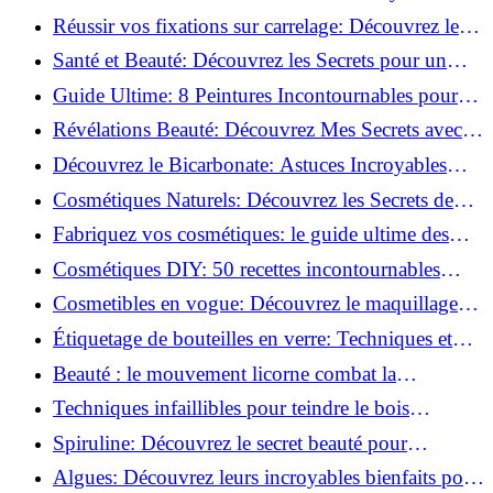
vertus du curcuma!
Réussir vos fixations sur carrelage: Découvrez les
astuces infaillibles !
Santé et Beauté: Découvrez les Secrets pour un
Bien-être Optimal!
Guide Ultime: 8 Peintures Incontournables pour
Bois Extérieurs!
Révélations Beauté: Découvrez Mes Secrets avec le
Thé Vert Matcha!
Découvrez le Bicarbonate: Astuces Incroyables
pour Votre Quotidien!
Cosmétiques Naturels: Découvrez les Secrets de
Beauté Éco-responsables!
Fabriquez vos cosmétiques: le guide ultime des
produits de beauté maison!
Cosmétiques DIY: 50 recettes incontournables
pour sublimer votre beauté naturelle!
Cosmetibles en vogue: Découvrez le maquillage
100% comestible!
Étiquetage de bouteilles en verre: Techniques et
astuces incontournables!
Beauté : le mouvement licorne combat la
surconsommation !
Techniques infaillibles pour teindre le bois
naturellement: Découvrez comment!
Spiruline: Découvrez le secret beauté pour
revitaliser les peaux fatiguées!
Algues: Découvrez leurs incroyables bienfaits pour