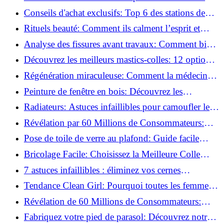
créent des moments pour soi ?
Conseils d'achat exclusifs: Top 6 des stations de
peinture basse pression incontournables!
Rituels beauté: Comment ils calment l’esprit et
chouchoutent votre âme!
Analyse des fissures avant travaux: Comment bien
préparer vos surfaces!
Découvrez les meilleurs mastics-colles: 12 options
dès 6,70 €!
Régénération miraculeuse: Comment la médecine
régénérative peut restaurer votre confiance!
Peinture de fenêtre en bois: Découvrez les
techniques infaillibles pour un résultat parfait!
Radiateurs: Astuces infaillibles pour camoufler les
tuyaux apparents!
Révélation par 60 Millions de Consommateurs:
Découvrez le sérum anti-rides numéro un!
Pose de toile de verre au plafond: Guide facile
pour débutants!
Bricolage Facile: Choisissez la Meilleure Colle
pour Chaque Matériau!
7 astuces infaillibles : éliminez vos cernes
rapidement !
Tendance Clean Girl: Pourquoi toutes les femmes
l'adoptent?
Révélation de 60 Millions de Consommateurs:
Découvrez le meilleur fond de teint pour votre
Fabriquez votre pied de parasol: Découvrez notre