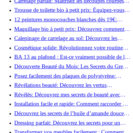
Carrelage parfait: Maîtrisez les découpes courbes
facilement!
Trousse de toilette bio à petit prix: Équipez-vous
pour moins de 25€!
12 peintures monocouches blanches dès 19€:
Découvrez les meilleures offres!
Maquillage bio à petit prix: Découvrez comment
s'équiper pour moins de 50€!
Calepinage de carrelage au sol: Découvrez les
astuces incontournables!
Cosmétique solide: Révolutionnez votre routine
beauté pour zéro déchet!
BA 13 au plafond : Est-ce vraiment possible de les
coller ?
Découverte Beauté du Mois: Les Secrets du Green
Glamour !
Posez facilement des plaques de polystyrène:
Transformez votre plafond sans effort !
Révélations beauté: Découvrez les vertus
insoupçonnées de l'huile de coco!
Révélés: Découvrez mes secrets de beauté avec
l'huile de ricin!
Installation facile et rapide: Comment raccorder un
luminaire au plafond!
Découvrez les secrets de l’huile d’amande douce :
Pourquoi vous devez l'adopter!
Dressing parfait: Découvrez les secrets pour un
rangement optimal!
Transformez vos meubles facilement : Comment