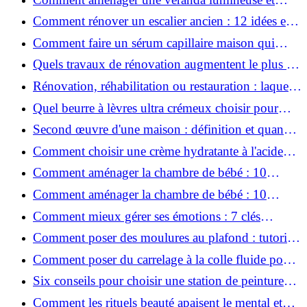
conviviale : 12 idées déco
Comment rénover un escalier ancien : 12 idées et
astuces faciles pas à pas
Comment faire un sérum capillaire maison qui
stimule réellement la pousse des cheveux ?
Quels travaux de rénovation augmentent le plus la
valeur d'une maison pour la revente ?
Rénovation, réhabilitation ou restauration : laquelle
convient le mieux à mon logement ?
Quel beurre à lèvres ultra crémeux choisir pour
lèvres sèches et gercées?
Second œuvre d'une maison : définition et quand
le réaliser
Comment choisir une crème hydratante à l'acide
hyaluronique et niacinamide ?
Comment aménager la chambre de bébé : 10
conseils sécurité, déco et rangement
Comment aménager la chambre de bébé : 10
conseils sécurité, déco et rangement
Comment mieux gérer ses émotions : 7 clés
pratiques
Comment poser des moulures au plafond : tutoriel
vidéo pas à pas ?
Comment poser du carrelage à la colle fluide pour
un rendu professionnel ?
Six conseils pour choisir une station de peinture
basse pression
Comment les rituels beauté apaisent le mental et