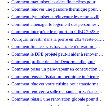
Comment maximiser les aides financières pour
votre rénovation ?
Comment rénover une passoire thermique pour
une maison durable ?
Comment dynamiser et réinventer les centres-villes
avec Action Cœur de Ville ?
Comment aménager le logement des personnes
âgées et obtenir des aides financières ?
Comment interpréter le rapport du GIEC 2023 et
en retenir l'essentiel ?
Pourquoi investir dans la pierre en 2024 reste-t-il
un choix sûr ?
Comment financer vos travaux de rénovation :
aides, prêts et solutions pratiques ?
Comment le DPE projeté peut-il aider à rénover et
valoriser votre bien ?
Comment profiter de la loi Denormandie pour
investir dans l'ancien et défiscaliser ?
Comment poser un pare-vapeur en construction et
rénovation : rôle et erreurs à éviter?
Comment réussir l’isolation thermique intérieure
pour une maison économe en énergie ?
Comment rénover votre cuisine pour transformer
votre espace de vie ?
Comment rénover sa salle de bains : prix, étapes et
astuces ?
Comment réussir une rénovation globale pour des
économies et un confort durables?