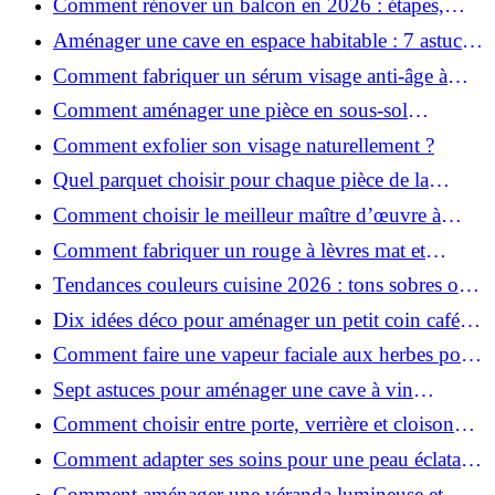
Comment rénover un balcon en 2026 : étapes,
budget et matériaux ?
Aménager une cave en espace habitable : 7 astuces
essentielles
Comment fabriquer un sérum visage anti-âge à
l'huile de rose musquée ?
Comment aménager une pièce en sous-sol
efficacement ?
Comment exfolier son visage naturellement ?
Quel parquet choisir pour chaque pièce de la
maison ?
Comment choisir le meilleur maître d’œuvre à
Grenoble en 2026 ?
Comment fabriquer un rouge à lèvres mat et
hydratant fait maison ?
Tendances couleurs cuisine 2026 : tons sobres ou
colorés, que choisir ?
Dix idées déco pour aménager un petit coin café
chez soi
Comment faire une vapeur faciale aux herbes pour
une peau plus saine et rajeunie ?
Sept astuces pour aménager une cave à vin
naturelle chez soi
Comment choisir entre porte, verrière et cloison
coulissante pour séparer vos pièces ?
Comment adapter ses soins pour une peau éclatante
en hiver ?
Comment aménager une véranda lumineuse et