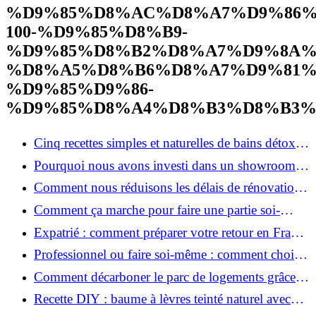
%D9%85%D8%AC%D8%A7%D9%86%
100-%D9%85%D8%B9-
%D9%85%D8%B2%D8%A7%D9%8A%
%D8%A5%D8%B6%D8%A7%D9%81%
%D9%85%D9%86-
%D9%85%D8%A4%D8%B3%D8%B3%
Cinq recettes simples et naturelles de bains détox
maison
Pourquoi nous avons investi dans un showroom-
atelier et ce que cela apporte aux clients
Comment nous réduisons les délais de rénovation à
3 mois au lieu de 6?
Comment ça marche pour faire une partie soi-
même et nous confier le reste ?
Expatrié : comment préparer votre retour en France
et rénover votre bien à distance ?
Professionnel ou faire soi-même : comment choisir
pour votre rénovation ?
Comment décarboner le parc de logements grâce à
la rénovation énergétique ?
Recette DIY : baume à lèvres teinté naturel avec
SPF