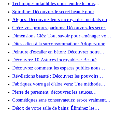
surconsommation !
Techniques infaillibles pour teindre le bois
naturellement: Découvrez comment!
Spiruline: Découvrez le secret beauté pour
revitaliser les peaux fatiguées!
Algues: Découvrez leurs incroyables bienfaits pour
la santé et la beauté!
Créez vos propres parfums: Découvrez les secrets
de la fabrication artisanale!
Dimensions Clés: Tout savoir pour aménager votre
salle de bains!
Dites adieu à la surconsommation: Adoptez une
vie plus simple!
Peinture d'escalier en béton: Découvrez notre
tutoriel facile et rapide!
Découvrez 10 Astuces Incroyables : Beauté
Naturelle avec le Concombre !
Découvrez comment les espaces publics nous
incitent à être plus actifs : Révélations surprenantes!
Révélations beauté : Découvrez les pouvoirs
insoupçonnés du concombre!
Fabriquez votre gel d'aloe vera: Une méthode
simple et rapide à la maison!
Pierre de parement: découvrez les astuces
infaillibles pour un nettoyage parfait!
Cosmétiques sans conservateurs: est-ce vraiment
possible?
Détox de votre salle de bains: Éliminez les
ingrédients nocifs dès maintenant!