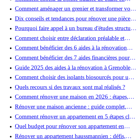
décoration et éviter les pièges ?
Comment aménager un grenier et transformer vos
combles en espace habitable ?
Dix conseils et tendances pour rénover une pièce
de la maison
Pourquoi faire appel à un bureau d'études structure
pour garantir la sécurité de vos rénovations ?
Comment choisir entre déclaration préalable et
permis de construire pour vos travaux ?
Comment bénéficier des 6 aides à la rénovation
énergétique à Grenoble ?
Comment bénéficier des 7 aides financières pour la
rénovation énergétique à Voiron ?
Guide 2025 des aides à la rénovation à Grenoble et
Voiron : MaPrimeRénov’, CEE, aides locales
Comment choisir des isolants biosourcés pour une
rénovation écologique ?
Quels recours si des travaux sont mal réalisés ?
Comment rénover une maison en 2026 : étapes,
coûts et conseils ?
Rénover une maison ancienne : guide complet,
étapes, budget et astuces
Comment rénover un appartement en 5 étapes clés
?
Quel budget pour rénover son appartement en
2026 ?
Rénover un appartement haussmannien : défis,