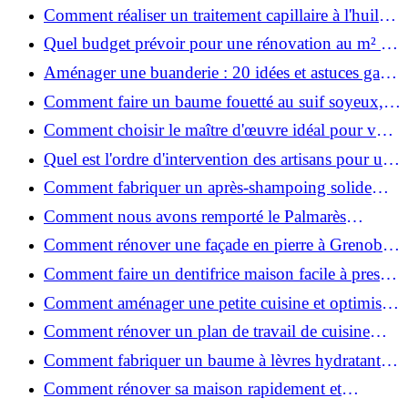
astuces
Comment réaliser un traitement capillaire à l'huile
maison efficace ?
Quel budget prévoir pour une rénovation au m² en
2026 ?
Aménager une buanderie : 20 idées et astuces gain
de place pour un espace fonctionnel et stylé
Comment faire un baume fouetté au suif soyeux,
fait maison ?
Comment choisir le maître d'œuvre idéal pour vos
travaux de rénovation ?
Quel est l'ordre d'intervention des artisans pour une
rénovation ?
Comment fabriquer un après-shampoing solide
naturel pour cheveux ?
Comment nous avons remporté le Palmarès
(Ré)HABITER 2025 : les coulisses du projet primé
Comment rénover une façade en pierre à Grenoble
?
: techniques, coûts et conseils
Comment faire un dentifrice maison facile à presser
?
Comment aménager une petite cuisine et optimiser
chaque centimètre carré ?
Comment rénover un plan de travail de cuisine
facilement : guide étape par étape
Comment fabriquer un baume à lèvres hydratant et
naturel au suif ?
Comment rénover sa maison rapidement et