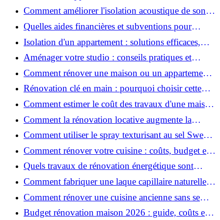
conseils pratiques et estimation des prix
Comment améliorer l'isolation acoustique de son
appartement ?
Quelles aides financières et subventions pour
rénover votre appartement en 2026 ?
Isolation d'un appartement : solutions efficaces,
prix et conseils
Aménager votre studio : conseils pratiques et
erreurs à éviter
Comment rénover une maison ou un appartement
avec 50 000 € : budget, étapes et astuces ?
Rénovation clé en main : pourquoi choisir cette
solution et à quoi faire attention ?
Comment estimer le coût des travaux d'une maison
?
Comment la rénovation locative augmente la
rentabilité de votre parc immobilier ?
Comment utiliser le spray texturisant au sel Sweet
Salt pour des cheveux effet plage ?
Comment rénover votre cuisine : coûts, budget et
astuces bois ?
Quels travaux de rénovation énergétique sont
éligibles à MaPrimeRénov' ?
Comment fabriquer une laque capillaire naturelle
maison ?
Comment rénover une cuisine ancienne sans se
ruiner ?
Budget rénovation maison 2026 : guide, coûts et