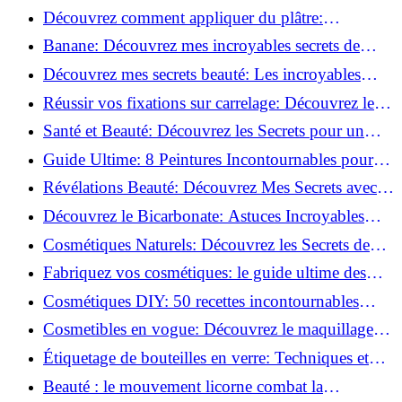
peau!
tutoriel facile !
Découvrez comment appliquer du plâtre:
Techniques pour un mur intérieur parfait!
Banane: Découvrez mes incroyables secrets de
beauté!
Découvrez mes secrets beauté: Les incroyables
vertus du curcuma!
Réussir vos fixations sur carrelage: Découvrez les
astuces infaillibles !
Santé et Beauté: Découvrez les Secrets pour un
Bien-être Optimal!
Guide Ultime: 8 Peintures Incontournables pour
Bois Extérieurs!
Révélations Beauté: Découvrez Mes Secrets avec le
Thé Vert Matcha!
Découvrez le Bicarbonate: Astuces Incroyables
pour Votre Quotidien!
Cosmétiques Naturels: Découvrez les Secrets de
Beauté Éco-responsables!
Fabriquez vos cosmétiques: le guide ultime des
produits de beauté maison!
Cosmétiques DIY: 50 recettes incontournables
pour sublimer votre beauté naturelle!
Cosmetibles en vogue: Découvrez le maquillage
100% comestible!
Étiquetage de bouteilles en verre: Techniques et
astuces incontournables!
Beauté : le mouvement licorne combat la