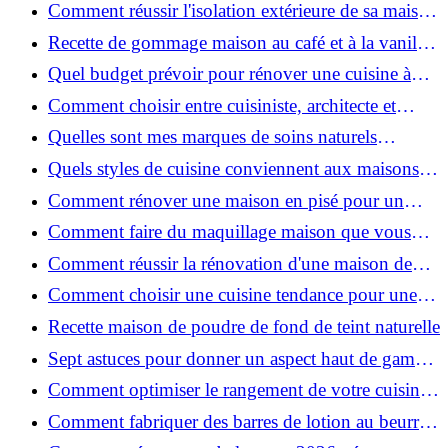
efficacement ?
Comment réussir l'isolation extérieure de sa maison
pour une rénovation performante et durable ?
Recette de gommage maison au café et à la vanille
pour une peau douce
Quel budget prévoir pour rénover une cuisine à
Voiron en 2026 : coûts et aides locales ?
Comment choisir entre cuisiniste, architecte et
contractant général à Voiron ?
Quelles sont mes marques de soins naturels
préférées ?
Quels styles de cuisine conviennent aux maisons et
appartements du Voironnais ?
Comment rénover une maison en pisé pour un
habitat sain et performant ?
Comment faire du maquillage maison que vous
utiliserez vraiment ?
Comment réussir la rénovation d'une maison de
ville en 2026 ?
Comment choisir une cuisine tendance pour une
rénovation en 2026 ?
Recette maison de poudre de fond de teint naturelle
Sept astuces pour donner un aspect haut de gamme
à votre cuisine
Comment optimiser le rangement de votre cuisine
et gagner de la place ?
Comment fabriquer des barres de lotion au beurre
de karité ?