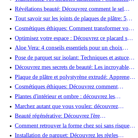
installer des roulettes en un clin d'œil !
Révélations beauté: Découvrez comment le sel
transforme votre routine!
Tout savoir sur les joints de plaques de plâtre: 5
questions clés pour comprendre les fissures!
Cosmétiques éthiques: Comment transformer votre
routine beauté!
Optimisez votre espace : Découvrez ce placard sous
rampant à portes coulissantes!
Aloe Vera: 4 conseils essentiels pour un choix
parfait!
Pose de parquet sur isolant: Techniques et astuces
pour un sol parfait!
Découvrez mes secrets de beauté: Les incroyables
vertus du raisin!
Plaque de plâtre et polystyrène extrudé: Apprenez
à les coller efficacement!
Cosmétiques éthiques: Découvrez comment
transformer votre routine beauté!
Plantes d'intérieur et ombre : découvrez les
meilleures pour votre maison !
Marchez autant que vous voulez: découvrez
pourquoi c'est bénéfique!
Beauté régénérative: Découvrez l'ère
révolutionnaire de la cosmétique verte!
Comment retrouver la forme chez soi sans risque
de blessure: Techniques et conseils sûrs!
Installation de parquet: Découvrez les règles