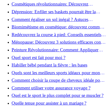
pour débutants!
Cosmétiques révolutionnaires: Découvrez
comment les fermes verticales transforment la
Dépression: Enfiler ses baskets pourrait être la
beauté!
solution!
Comment égaliser un sol inégal ? Astuces
infaillibles pour réussir !
Biomimétisme en cosmétique: découvrez comment
la nature inspire l'avenir des soins beauté!
Redécouvrez la course à pied: Conseils essentiels
pour reprendre!
Ménopause: Découvrez 3 solutions efficaces contre
les bouffées de chaleur!
Peinture Révolutionnaire: Comment Appliquer
Deux Couleurs Sur Une Porte!
Quel sport est fait pour moi ?
Habiller bébé pendant la fièvre : les bases
Quels sont les meilleurs sports idéaux pour mon
enfant ?
Comment choisir la coupe de cheveux idéale pour
votre visage ?
Comment utiliser votre assurance voyage ?
Quel est le sport le plus complet pour se muscler ?
Quelle tenue pour assister à un mariage ?