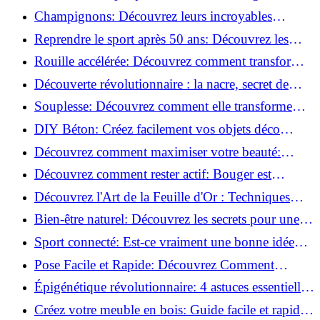
essentielles à respecter!
Champignons: Découvrez leurs incroyables
pouvoirs antioxydants!
Reprendre le sport après 50 ans: Découvrez les
meilleures méthodes!
Rouille accélérée: Découvrez comment transformer
la corrosion en déco tendance!
Découverte révolutionnaire : la nacre, secret de
régénération inouï !
Souplesse: Découvrez comment elle transforme
votre performance sportive!
DIY Béton: Créez facilement vos objets déco
tendance!
Découvrez comment maximiser votre beauté:
Astuces et secrets révélés!
Découvrez comment rester actif: Bouger est
toujours possible!
Découvrez l'Art de la Feuille d'Or : Techniques
Incontournables pour Réussir!
Bien-être naturel: Découvrez les secrets pour une
vie saine!
Sport connecté: Est-ce vraiment une bonne idée
pour vous?
Pose Facile et Rapide: Découvrez Comment
Monter des Carreaux de Béton Cellulaire!
Épigénétique révolutionnaire: 4 astuces essentielles
pour transformer votre bien-être!
Créez votre meuble en bois: Guide facile et rapide