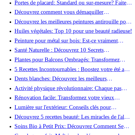
Portes de placard: Standard ou sur-mesure? Faites
le meilleur choix!
Découvrez comment vous démaquiller
naturellement: Astuces et secrets révélés!
Découvrez les meilleures peintures antirouille pour
le fer: Top 12 analysé!
Huiles végétales: Top 10 pour une beauté radieuse!
Peinture pour métal sur bois: Est-ce vraiment
possible?
Santé Naturelle : Découvrez 10 Secrets
Incontournables pour un Bien-être Optimal!
Plantes pour Balcons Ombragés: Transformez
votre Terrasse en Oasis Verte!
5 Recettes Incontournables : Boostez votre été avec
des huiles essentielles!
Dents blanches: Découvrez les meilleurs
ingrédients naturels!
Activité physique révolutionnaire: Chaque pas
compte pour votre santé!
Rénovation facile: Transformez votre vieux
parquet irrégulier en un clin d'œil!
Lumière sur l'extérieur: Conseils clés pour
concevoir et installer votre éclairage!
Découvrez 5 recettes beauté: Les miracles de l'aloe
vera pour votre peau!
Soins Bio à Petit Prix: Découvrez Comment Se
Chouchouter Pour Moins de 35€!