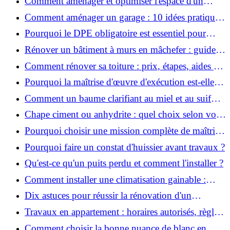
Comment aménager et optimiser l'espace d'un
studio : 10 astuces pratiques ?
Comment aménager un garage : 10 idées pratiques
et efficaces ?
Pourquoi le DPE obligatoire est essentiel pour
vendre ou louer un bien ?
Rénover un bâtiment à murs en mâchefer : guide
pratique et solutions
Comment rénover sa toiture : prix, étapes, aides et
réglementation ?
Pourquoi la maîtrise d'œuvre d'exécution est-elle
indispensable pour vos chantiers ?
Comment un baume clarifiant au miel et au suif
peut-il purifier la peau ?
Chape ciment ou anhydrite : quel choix selon votre
projet ?
Pourquoi choisir une mission complète de maîtrise
d’œuvre pour réussir vos projets?
Pourquoi faire un constat d'huissier avant travaux ?
Qu'est-ce qu'un puits perdu et comment l'installer ?
Comment installer une climatisation gainable :
coût, étapes et conseils ?
Dix astuces pour réussir la rénovation d'un
appartement
Travaux en appartement : horaires autorisés, règles
et bonnes pratiques
Comment choisir la bonne nuance de blanc en