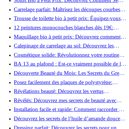
Soins Bio à Petit Prix: Découvrez Comment Se
Chouchouter Pour Moins de 35€!
Carrelage parfait: Maîtrisez les découpes courbes
facilement!
Trousse de toilette bio à petit prix: Équipez-vous
pour moins de 25€!
12 peintures monocouches blanches dès 19€:
Découvrez les meilleures offres!
Maquillage bio à petit prix: Découvrez comment
s'équiper pour moins de 50€!
Calepinage de carrelage au sol: Découvrez les
astuces incontournables!
Cosmétique solide: Révolutionnez votre routine
beauté pour zéro déchet!
BA 13 au plafond : Est-ce vraiment possible de les
coller ?
Découverte Beauté du Mois: Les Secrets du Green
Glamour !
Posez facilement des plaques de polystyrène:
Transformez votre plafond sans effort !
Révélations beauté: Découvrez les vertus
insoupçonnées de l'huile de coco!
Révélés: Découvrez mes secrets de beauté avec
l'huile de ricin!
Installation facile et rapide: Comment raccorder un
luminaire au plafond!
Découvrez les secrets de l’huile d’amande douce :
Pourquoi vous devez l'adopter!
Dressing parfait: Découvrez les secrets pour un