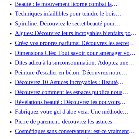
astuces incontournables!
Beauté : le mouvement licorne combat la
surconsommation !
Techniques infaillibles pour teindre le bois
naturellement: Découvrez comment!
Spiruline: Découvrez le secret beauté pour
revitaliser les peaux fatiguées!
Algues: Découvrez leurs incroyables bienfaits pour
la santé et la beauté!
Créez vos propres parfums: Découvrez les secrets
de la fabrication artisanale!
Dimensions Clés: Tout savoir pour aménager votre
salle de bains!
Dites adieu à la surconsommation: Adoptez une
vie plus simple!
Peinture d'escalier en béton: Découvrez notre
tutoriel facile et rapide!
Découvrez 10 Astuces Incroyables : Beauté
Naturelle avec le Concombre !
Découvrez comment les espaces publics nous
incitent à être plus actifs : Révélations surprenantes!
Révélations beauté : Découvrez les pouvoirs
insoupçonnés du concombre!
Fabriquez votre gel d'aloe vera: Une méthode
simple et rapide à la maison!
Pierre de parement: découvrez les astuces
infaillibles pour un nettoyage parfait!
Cosmétiques sans conservateurs: est-ce vraiment
possible?