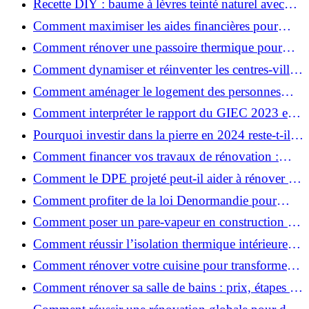
Recette DIY : baume à lèvres teinté naturel avec
SPF
Comment maximiser les aides financières pour
votre rénovation ?
Comment rénover une passoire thermique pour
une maison durable ?
Comment dynamiser et réinventer les centres-villes
avec Action Cœur de Ville ?
Comment aménager le logement des personnes
âgées et obtenir des aides financières ?
Comment interpréter le rapport du GIEC 2023 et
en retenir l'essentiel ?
Pourquoi investir dans la pierre en 2024 reste-t-il
un choix sûr ?
Comment financer vos travaux de rénovation :
aides, prêts et solutions pratiques ?
Comment le DPE projeté peut-il aider à rénover et
valoriser votre bien ?
Comment profiter de la loi Denormandie pour
investir dans l'ancien et défiscaliser ?
Comment poser un pare-vapeur en construction et
rénovation : rôle et erreurs à éviter?
Comment réussir l’isolation thermique intérieure
pour une maison économe en énergie ?
Comment rénover votre cuisine pour transformer
votre espace de vie ?
Comment rénover sa salle de bains : prix, étapes et
astuces ?