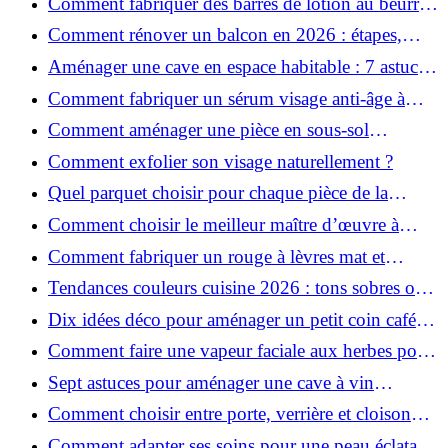
Comment fabriquer des barres de lotion au beurre
de karité ?
Comment rénover un balcon en 2026 : étapes,
budget et matériaux ?
Aménager une cave en espace habitable : 7 astuces
essentielles
Comment fabriquer un sérum visage anti-âge à
l'huile de rose musquée ?
Comment aménager une pièce en sous-sol
efficacement ?
Comment exfolier son visage naturellement ?
Quel parquet choisir pour chaque pièce de la
maison ?
Comment choisir le meilleur maître d’œuvre à
Grenoble en 2026 ?
Comment fabriquer un rouge à lèvres mat et
hydratant fait maison ?
Tendances couleurs cuisine 2026 : tons sobres ou
colorés, que choisir ?
Dix idées déco pour aménager un petit coin café
chez soi
Comment faire une vapeur faciale aux herbes pour
une peau plus saine et rajeunie ?
Sept astuces pour aménager une cave à vin
naturelle chez soi
Comment choisir entre porte, verrière et cloison
coulissante pour séparer vos pièces ?
Comment adapter ses soins pour une peau éclatante