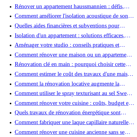
2026 ?
Rénover un appartement haussmannien : défis,
conseils pratiques et estimation des prix
Comment améliorer l'isolation acoustique de son
appartement ?
Quelles aides financières et subventions pour
rénover votre appartement en 2026 ?
Isolation d'un appartement : solutions efficaces,
prix et conseils
Aménager votre studio : conseils pratiques et
erreurs à éviter
Comment rénover une maison ou un appartement
avec 50 000 € : budget, étapes et astuces ?
Rénovation clé en main : pourquoi choisir cette
solution et à quoi faire attention ?
Comment estimer le coût des travaux d'une maison
?
Comment la rénovation locative augmente la
rentabilité de votre parc immobilier ?
Comment utiliser le spray texturisant au sel Sweet
Salt pour des cheveux effet plage ?
Comment rénover votre cuisine : coûts, budget et
astuces bois ?
Quels travaux de rénovation énergétique sont
éligibles à MaPrimeRénov' ?
Comment fabriquer une laque capillaire naturelle
maison ?
Comment rénover une cuisine ancienne sans se