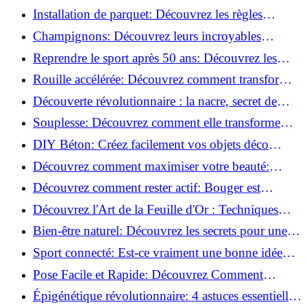
de blessure: Techniques et conseils sûrs!
Installation de parquet: Découvrez les règles
essentielles à respecter!
Champignons: Découvrez leurs incroyables
pouvoirs antioxydants!
Reprendre le sport après 50 ans: Découvrez les
meilleures méthodes!
Rouille accélérée: Découvrez comment transformer
la corrosion en déco tendance!
Découverte révolutionnaire : la nacre, secret de
régénération inouï !
Souplesse: Découvrez comment elle transforme
votre performance sportive!
DIY Béton: Créez facilement vos objets déco
tendance!
Découvrez comment maximiser votre beauté:
Astuces et secrets révélés!
Découvrez comment rester actif: Bouger est
toujours possible!
Découvrez l'Art de la Feuille d'Or : Techniques
Incontournables pour Réussir!
Bien-être naturel: Découvrez les secrets pour une
vie saine!
Sport connecté: Est-ce vraiment une bonne idée
pour vous?
Pose Facile et Rapide: Découvrez Comment
Monter des Carreaux de Béton Cellulaire!
Épigénétique révolutionnaire: 4 astuces essentielles