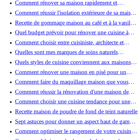
Comment rénover sa maison rapidement et
efficacement ?
Comment réussir l'isolation extérieure de sa maison
pour une rénovation performante et durable ?
Recette de gommage maison au café et à la vanille
pour une peau douce
Quel budget prévoir pour rénover une cuisine à
Voiron en 2026 : coûts et aides locales ?
Comment choisir entre cuisiniste, architecte et
contractant général à Voiron ?
Quelles sont mes marques de soins naturels
préférées ?
Quels styles de cuisine conviennent aux maisons et
appartements du Voironnais ?
Comment rénover une maison en pisé pour un
habitat sain et performant ?
Comment faire du maquillage maison que vous
utiliserez vraiment ?
Comment réussir la rénovation d'une maison de
ville en 2026 ?
Comment choisir une cuisine tendance pour une
rénovation en 2026 ?
Recette maison de poudre de fond de teint naturelle
Sept astuces pour donner un aspect haut de gamme
à votre cuisine
Comment optimiser le rangement de votre cuisine
et gagner de la place ?