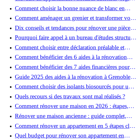
et bonnes pratiques
Comment choisir la bonne nuance de blanc en
décoration et éviter les pièges ?
Comment aménager un grenier et transformer vos
combles en espace habitable ?
Dix conseils et tendances pour rénover une pièce
de la maison
Pourquoi faire appel à un bureau d'études structure
pour garantir la sécurité de vos rénovations ?
Comment choisir entre déclaration préalable et
permis de construire pour vos travaux ?
Comment bénéficier des 6 aides à la rénovation
énergétique à Grenoble ?
Comment bénéficier des 7 aides financières pour la
rénovation énergétique à Voiron ?
Guide 2025 des aides à la rénovation à Grenoble et
Voiron : MaPrimeRénov’, CEE, aides locales
Comment choisir des isolants biosourcés pour une
rénovation écologique ?
Quels recours si des travaux sont mal réalisés ?
Comment rénover une maison en 2026 : étapes,
coûts et conseils ?
Rénover une maison ancienne : guide complet,
étapes, budget et astuces
Comment rénover un appartement en 5 étapes clés
?
Quel budget pour rénover son appartement en