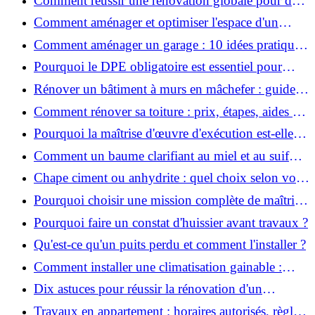
Comment réussir une rénovation globale pour des
économies et un confort durables?
Comment aménager et optimiser l'espace d'un
studio : 10 astuces pratiques ?
Comment aménager un garage : 10 idées pratiques
et efficaces ?
Pourquoi le DPE obligatoire est essentiel pour
vendre ou louer un bien ?
Rénover un bâtiment à murs en mâchefer : guide
pratique et solutions
Comment rénover sa toiture : prix, étapes, aides et
réglementation ?
Pourquoi la maîtrise d'œuvre d'exécution est-elle
indispensable pour vos chantiers ?
Comment un baume clarifiant au miel et au suif
peut-il purifier la peau ?
Chape ciment ou anhydrite : quel choix selon votre
projet ?
Pourquoi choisir une mission complète de maîtrise
d’œuvre pour réussir vos projets?
Pourquoi faire un constat d'huissier avant travaux ?
Qu'est-ce qu'un puits perdu et comment l'installer ?
Comment installer une climatisation gainable :
coût, étapes et conseils ?
Dix astuces pour réussir la rénovation d'un
appartement
Travaux en appartement : horaires autorisés, règles