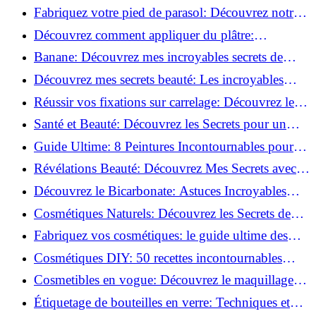
Découvrez le meilleur fond de teint pour votre
Fabriquez votre pied de parasol: Découvrez notre
peau!
tutoriel facile !
Découvrez comment appliquer du plâtre:
Techniques pour un mur intérieur parfait!
Banane: Découvrez mes incroyables secrets de
beauté!
Découvrez mes secrets beauté: Les incroyables
vertus du curcuma!
Réussir vos fixations sur carrelage: Découvrez les
astuces infaillibles !
Santé et Beauté: Découvrez les Secrets pour un
Bien-être Optimal!
Guide Ultime: 8 Peintures Incontournables pour
Bois Extérieurs!
Révélations Beauté: Découvrez Mes Secrets avec le
Thé Vert Matcha!
Découvrez le Bicarbonate: Astuces Incroyables
pour Votre Quotidien!
Cosmétiques Naturels: Découvrez les Secrets de
Beauté Éco-responsables!
Fabriquez vos cosmétiques: le guide ultime des
produits de beauté maison!
Cosmétiques DIY: 50 recettes incontournables
pour sublimer votre beauté naturelle!
Cosmetibles en vogue: Découvrez le maquillage
100% comestible!
Étiquetage de bouteilles en verre: Techniques et