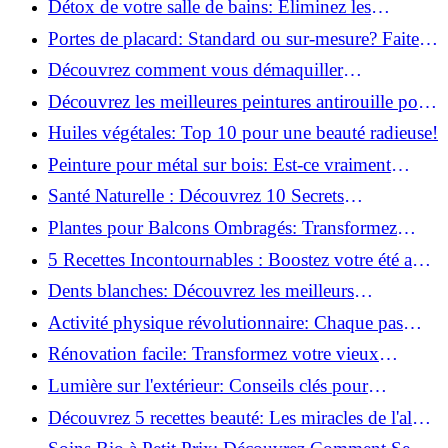
Détox de votre salle de bains: Éliminez les
ingrédients nocifs dès maintenant!
Portes de placard: Standard ou sur-mesure? Faites
le meilleur choix!
Découvrez comment vous démaquiller
naturellement: Astuces et secrets révélés!
Découvrez les meilleures peintures antirouille pour
le fer: Top 12 analysé!
Huiles végétales: Top 10 pour une beauté radieuse!
Peinture pour métal sur bois: Est-ce vraiment
possible?
Santé Naturelle : Découvrez 10 Secrets
Incontournables pour un Bien-être Optimal!
Plantes pour Balcons Ombragés: Transformez
votre Terrasse en Oasis Verte!
5 Recettes Incontournables : Boostez votre été avec
des huiles essentielles!
Dents blanches: Découvrez les meilleurs
ingrédients naturels!
Activité physique révolutionnaire: Chaque pas
compte pour votre santé!
Rénovation facile: Transformez votre vieux
parquet irrégulier en un clin d'œil!
Lumière sur l'extérieur: Conseils clés pour
concevoir et installer votre éclairage!
Découvrez 5 recettes beauté: Les miracles de l'aloe
vera pour votre peau!