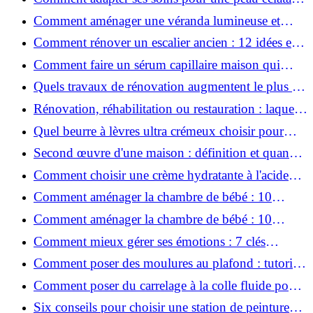
en hiver ?
Comment aménager une véranda lumineuse et
conviviale : 12 idées déco
Comment rénover un escalier ancien : 12 idées et
astuces faciles pas à pas
Comment faire un sérum capillaire maison qui
stimule réellement la pousse des cheveux ?
Quels travaux de rénovation augmentent le plus la
valeur d'une maison pour la revente ?
Rénovation, réhabilitation ou restauration : laquelle
convient le mieux à mon logement ?
Quel beurre à lèvres ultra crémeux choisir pour
lèvres sèches et gercées?
Second œuvre d'une maison : définition et quand
le réaliser
Comment choisir une crème hydratante à l'acide
hyaluronique et niacinamide ?
Comment aménager la chambre de bébé : 10
conseils sécurité, déco et rangement
Comment aménager la chambre de bébé : 10
conseils sécurité, déco et rangement
Comment mieux gérer ses émotions : 7 clés
pratiques
Comment poser des moulures au plafond : tutoriel
vidéo pas à pas ?
Comment poser du carrelage à la colle fluide pour
un rendu professionnel ?
Six conseils pour choisir une station de peinture