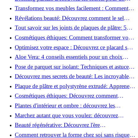
rangement optimal!
Transformez vos meubles facilement : Comment
installer des roulettes en un clin d'œil !
Révélations beauté: Découvrez comment le sel
transforme votre routine!
Tout savoir sur les joints de plaques de plâtre: 5
questions clés pour comprendre les fissures!
Cosmétiques éthiques: Comment transformer votre
routine beauté!
Optimisez votre espace : Découvrez ce placard sous
rampant à portes coulissantes!
Aloe Vera: 4 conseils essentiels pour un choix
parfait!
Pose de parquet sur isolant: Techniques et astuces
pour un sol parfait!
Découvrez mes secrets de beauté: Les incroyables
vertus du raisin!
Plaque de plâtre et polystyrène extrudé: Apprenez
à les coller efficacement!
Cosmétiques éthiques: Découvrez comment
transformer votre routine beauté!
Plantes d'intérieur et ombre : découvrez les
meilleures pour votre maison !
Marchez autant que vous voulez: découvrez
pourquoi c'est bénéfique!
Beauté régénérative: Découvrez l'ère
révolutionnaire de la cosmétique verte!
Comment retrouver la forme chez soi sans risque