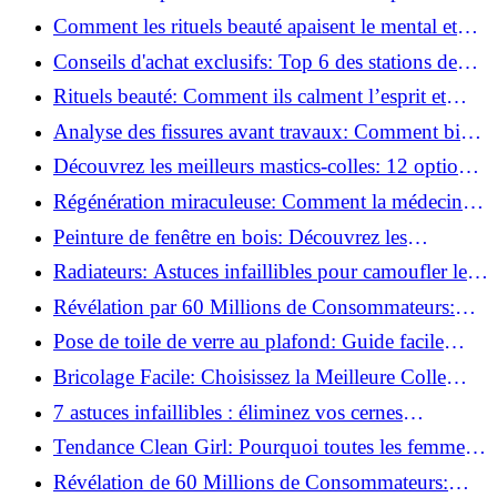
basse pression
Comment les rituels beauté apaisent le mental et
créent des moments pour soi ?
Conseils d'achat exclusifs: Top 6 des stations de
peinture basse pression incontournables!
Rituels beauté: Comment ils calment l’esprit et
chouchoutent votre âme!
Analyse des fissures avant travaux: Comment bien
préparer vos surfaces!
Découvrez les meilleurs mastics-colles: 12 options
dès 6,70 €!
Régénération miraculeuse: Comment la médecine
régénérative peut restaurer votre confiance!
Peinture de fenêtre en bois: Découvrez les
techniques infaillibles pour un résultat parfait!
Radiateurs: Astuces infaillibles pour camoufler les
tuyaux apparents!
Révélation par 60 Millions de Consommateurs:
Découvrez le sérum anti-rides numéro un!
Pose de toile de verre au plafond: Guide facile
pour débutants!
Bricolage Facile: Choisissez la Meilleure Colle
pour Chaque Matériau!
7 astuces infaillibles : éliminez vos cernes
rapidement !
Tendance Clean Girl: Pourquoi toutes les femmes
l'adoptent?
Révélation de 60 Millions de Consommateurs: