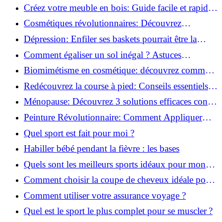
pour transformer votre bien-être!
Créez votre meuble en bois: Guide facile et rapide
pour débutants!
Cosmétiques révolutionnaires: Découvrez
comment les fermes verticales transforment la
Dépression: Enfiler ses baskets pourrait être la
beauté!
solution!
Comment égaliser un sol inégal ? Astuces
infaillibles pour réussir !
Biomimétisme en cosmétique: découvrez comment
la nature inspire l'avenir des soins beauté!
Redécouvrez la course à pied: Conseils essentiels
pour reprendre!
Ménopause: Découvrez 3 solutions efficaces contre
les bouffées de chaleur!
Peinture Révolutionnaire: Comment Appliquer
Deux Couleurs Sur Une Porte!
Quel sport est fait pour moi ?
Habiller bébé pendant la fièvre : les bases
Quels sont les meilleurs sports idéaux pour mon
enfant ?
Comment choisir la coupe de cheveux idéale pour
votre visage ?
Comment utiliser votre assurance voyage ?
Quel est le sport le plus complet pour se muscler ?