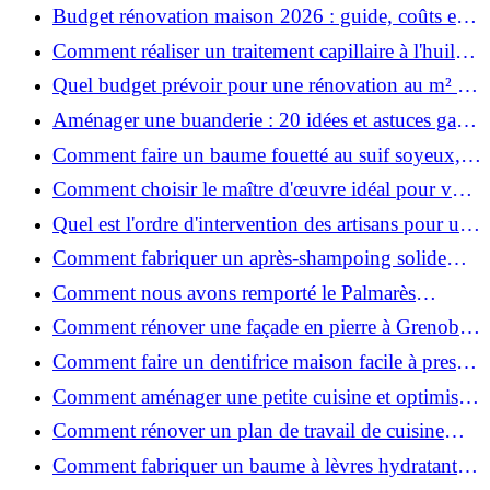
ruiner ?
Budget rénovation maison 2026 : guide, coûts et
astuces
Comment réaliser un traitement capillaire à l'huile
maison efficace ?
Quel budget prévoir pour une rénovation au m² en
2026 ?
Aménager une buanderie : 20 idées et astuces gain
de place pour un espace fonctionnel et stylé
Comment faire un baume fouetté au suif soyeux,
fait maison ?
Comment choisir le maître d'œuvre idéal pour vos
travaux de rénovation ?
Quel est l'ordre d'intervention des artisans pour une
rénovation ?
Comment fabriquer un après-shampoing solide
naturel pour cheveux ?
Comment nous avons remporté le Palmarès
(Ré)HABITER 2025 : les coulisses du projet primé
Comment rénover une façade en pierre à Grenoble
?
: techniques, coûts et conseils
Comment faire un dentifrice maison facile à presser
?
Comment aménager une petite cuisine et optimiser
chaque centimètre carré ?
Comment rénover un plan de travail de cuisine
facilement : guide étape par étape
Comment fabriquer un baume à lèvres hydratant et
naturel au suif ?