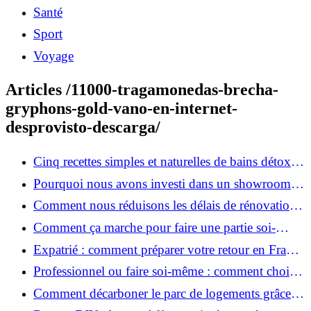
Santé
Sport
Voyage
Articles /11000-tragamonedas-brecha-
gryphons-gold-vano-en-internet-
desprovisto-descarga/
Cinq recettes simples et naturelles de bains détox
maison
Pourquoi nous avons investi dans un showroom-
atelier et ce que cela apporte aux clients
Comment nous réduisons les délais de rénovation à
3 mois au lieu de 6?
Comment ça marche pour faire une partie soi-
même et nous confier le reste ?
Expatrié : comment préparer votre retour en France
et rénover votre bien à distance ?
Professionnel ou faire soi-même : comment choisir
pour votre rénovation ?
Comment décarboner le parc de logements grâce à
la rénovation énergétique ?