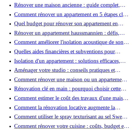
coûts et conseils ?
Rénover une maison ancienne : guide complet,
étapes, budget et astuces
Comment rénover un appartement en 5 étapes clés
?
Quel budget pour rénover son appartement en
2026 ?
Rénover un appartement haussmannien : défis,
conseils pratiques et estimation des prix
Comment améliorer l'isolation acoustique de son
appartement ?
Quelles aides financières et subventions pour
rénover votre appartement en 2026 ?
Isolation d'un appartement : solutions efficaces,
prix et conseils
Aménager votre studio : conseils pratiques et
erreurs à éviter
Comment rénover une maison ou un appartement
avec 50 000 € : budget, étapes et astuces ?
Rénovation clé en main : pourquoi choisir cette
solution et à quoi faire attention ?
Comment estimer le coût des travaux d'une maison
?
Comment la rénovation locative augmente la
rentabilité de votre parc immobilier ?
Comment utiliser le spray texturisant au sel Sweet
Salt pour des cheveux effet plage ?
Comment rénover votre cuisine : coûts, budget et