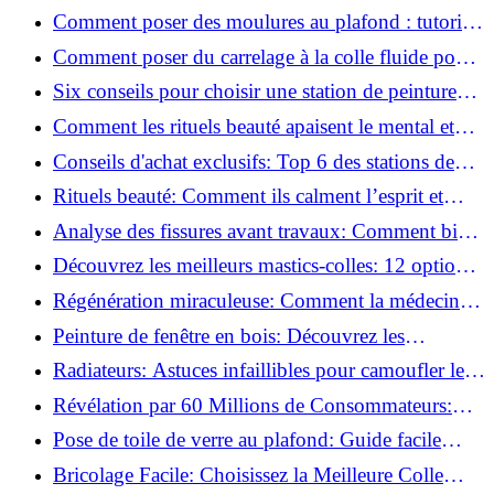
pratiques
Comment poser des moulures au plafond : tutoriel
vidéo pas à pas ?
Comment poser du carrelage à la colle fluide pour
un rendu professionnel ?
Six conseils pour choisir une station de peinture
basse pression
Comment les rituels beauté apaisent le mental et
créent des moments pour soi ?
Conseils d'achat exclusifs: Top 6 des stations de
peinture basse pression incontournables!
Rituels beauté: Comment ils calment l’esprit et
chouchoutent votre âme!
Analyse des fissures avant travaux: Comment bien
préparer vos surfaces!
Découvrez les meilleurs mastics-colles: 12 options
dès 6,70 €!
Régénération miraculeuse: Comment la médecine
régénérative peut restaurer votre confiance!
Peinture de fenêtre en bois: Découvrez les
techniques infaillibles pour un résultat parfait!
Radiateurs: Astuces infaillibles pour camoufler les
tuyaux apparents!
Révélation par 60 Millions de Consommateurs:
Découvrez le sérum anti-rides numéro un!
Pose de toile de verre au plafond: Guide facile
pour débutants!
Bricolage Facile: Choisissez la Meilleure Colle