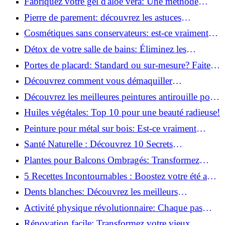
Fabriquez votre gel d'aloe vera: Une méthode
simple et rapide à la maison!
Pierre de parement: découvrez les astuces
infaillibles pour un nettoyage parfait!
Cosmétiques sans conservateurs: est-ce vraiment
possible?
Détox de votre salle de bains: Éliminez les
ingrédients nocifs dès maintenant!
Portes de placard: Standard ou sur-mesure? Faites
le meilleur choix!
Découvrez comment vous démaquiller
naturellement: Astuces et secrets révélés!
Découvrez les meilleures peintures antirouille pour
le fer: Top 12 analysé!
Huiles végétales: Top 10 pour une beauté radieuse!
Peinture pour métal sur bois: Est-ce vraiment
possible?
Santé Naturelle : Découvrez 10 Secrets
Incontournables pour un Bien-être Optimal!
Plantes pour Balcons Ombragés: Transformez
votre Terrasse en Oasis Verte!
5 Recettes Incontournables : Boostez votre été avec
des huiles essentielles!
Dents blanches: Découvrez les meilleurs
ingrédients naturels!
Activité physique révolutionnaire: Chaque pas
compte pour votre santé!
Rénovation facile: Transformez votre vieux