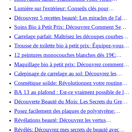
parquet irrégulier en un clin d'œil!
Lumière sur l'extérieur: Conseils clés pour
concevoir et installer votre éclairage!
Découvrez 5 recettes beauté: Les miracles de l'aloe
vera pour votre peau!
Soins Bio à Petit Prix: Découvrez Comment Se
Chouchouter Pour Moins de 35€!
Carrelage parfait: Maîtrisez les découpes courbes
facilement!
Trousse de toilette bio à petit prix: Équipez-vous
pour moins de 25€!
12 peintures monocouches blanches dès 19€:
Découvrez les meilleures offres!
Maquillage bio à petit prix: Découvrez comment
s'équiper pour moins de 50€!
Calepinage de carrelage au sol: Découvrez les
astuces incontournables!
Cosmétique solide: Révolutionnez votre routine
beauté pour zéro déchet!
BA 13 au plafond : Est-ce vraiment possible de les
coller ?
Découverte Beauté du Mois: Les Secrets du Green
Glamour !
Posez facilement des plaques de polystyrène:
Transformez votre plafond sans effort !
Révélations beauté: Découvrez les vertus
insoupçonnées de l'huile de coco!
Révélés: Découvrez mes secrets de beauté avec