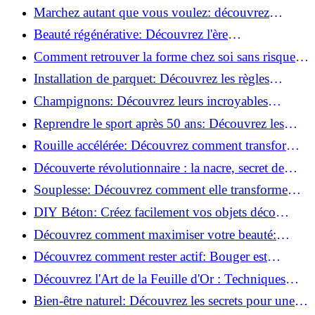
meilleures pour votre maison !
Marchez autant que vous voulez: découvrez
pourquoi c'est bénéfique!
Beauté régénérative: Découvrez l'ère
révolutionnaire de la cosmétique verte!
Comment retrouver la forme chez soi sans risque
de blessure: Techniques et conseils sûrs!
Installation de parquet: Découvrez les règles
essentielles à respecter!
Champignons: Découvrez leurs incroyables
pouvoirs antioxydants!
Reprendre le sport après 50 ans: Découvrez les
meilleures méthodes!
Rouille accélérée: Découvrez comment transformer
la corrosion en déco tendance!
Découverte révolutionnaire : la nacre, secret de
régénération inouï !
Souplesse: Découvrez comment elle transforme
votre performance sportive!
DIY Béton: Créez facilement vos objets déco
tendance!
Découvrez comment maximiser votre beauté:
Astuces et secrets révélés!
Découvrez comment rester actif: Bouger est
toujours possible!
Découvrez l'Art de la Feuille d'Or : Techniques
Incontournables pour Réussir!
Bien-être naturel: Découvrez les secrets pour une