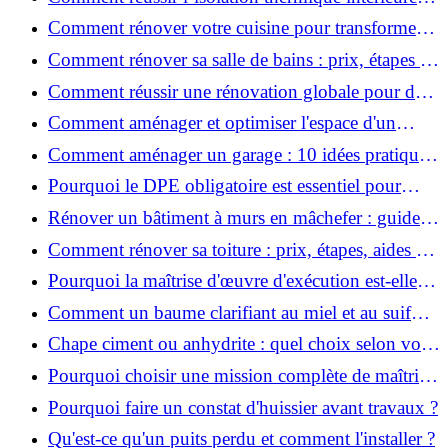
pour une maison économe en énergie ?
Comment rénover votre cuisine pour transformer
votre espace de vie ?
Comment rénover sa salle de bains : prix, étapes et
astuces ?
Comment réussir une rénovation globale pour des
économies et un confort durables?
Comment aménager et optimiser l'espace d'un
studio : 10 astuces pratiques ?
Comment aménager un garage : 10 idées pratiques
et efficaces ?
Pourquoi le DPE obligatoire est essentiel pour
vendre ou louer un bien ?
Rénover un bâtiment à murs en mâchefer : guide
pratique et solutions
Comment rénover sa toiture : prix, étapes, aides et
réglementation ?
Pourquoi la maîtrise d'œuvre d'exécution est-elle
indispensable pour vos chantiers ?
Comment un baume clarifiant au miel et au suif
peut-il purifier la peau ?
Chape ciment ou anhydrite : quel choix selon votre
projet ?
Pourquoi choisir une mission complète de maîtrise
d’œuvre pour réussir vos projets?
Pourquoi faire un constat d'huissier avant travaux ?
Qu'est-ce qu'un puits perdu et comment l'installer ?