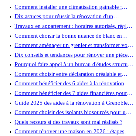
Comment installer une climatisation gainable :
coût, étapes et conseils ?
Dix astuces pour réussir la rénovation d'un
appartement
Travaux en appartement : horaires autorisés, règles
et bonnes pratiques
Comment choisir la bonne nuance de blanc en
décoration et éviter les pièges ?
Comment aménager un grenier et transformer vos
combles en espace habitable ?
Dix conseils et tendances pour rénover une pièce
de la maison
Pourquoi faire appel à un bureau d'études structure
pour garantir la sécurité de vos rénovations ?
Comment choisir entre déclaration préalable et
permis de construire pour vos travaux ?
Comment bénéficier des 6 aides à la rénovation
énergétique à Grenoble ?
Comment bénéficier des 7 aides financières pour la
rénovation énergétique à Voiron ?
Guide 2025 des aides à la rénovation à Grenoble et
Voiron : MaPrimeRénov’, CEE, aides locales
Comment choisir des isolants biosourcés pour une
rénovation écologique ?
Quels recours si des travaux sont mal réalisés ?
Comment rénover une maison en 2026 : étapes,