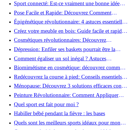
vie saine!
Sport connecté: Est-ce vraiment une bonne idée
pour vous?
Pose Facile et Rapide: Découvrez Comment
Monter des Carreaux de Béton Cellulaire!
Épigénétique révolutionnaire: 4 astuces essentielles
pour transformer votre bien-être!
Créez votre meuble en bois: Guide facile et rapide
pour débutants!
Cosmétiques révolutionnaires: Découvrez
comment les fermes verticales transforment la
Dépression: Enfiler ses baskets pourrait être la
beauté!
solution!
Comment égaliser un sol inégal ? Astuces
infaillibles pour réussir !
Biomimétisme en cosmétique: découvrez comment
la nature inspire l'avenir des soins beauté!
Redécouvrez la course à pied: Conseils essentiels
pour reprendre!
Ménopause: Découvrez 3 solutions efficaces contre
les bouffées de chaleur!
Peinture Révolutionnaire: Comment Appliquer
Deux Couleurs Sur Une Porte!
Quel sport est fait pour moi ?
Habiller bébé pendant la fièvre : les bases
Quels sont les meilleurs sports idéaux pour mon
enfant ?