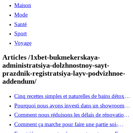
Maison
Mode
Santé
Sport
Voyage
Articles /1xbet-bukmekerskaya-
administratsiya-dolzhnostnoy-sayt-
prazdnik-registratsiya-layv-podvizhnoe-
addendum/
Cinq recettes simples et naturelles de bains détox
maison
Pourquoi nous avons investi dans un showroom-
atelier et ce que cela apporte aux clients
Comment nous réduisons les délais de rénovation à
3 mois au lieu de 6?
Comment ça marche pour faire une partie soi-
même et nous confier le reste ?