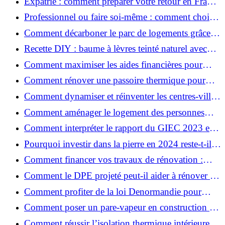
Expatrié : comment préparer votre retour en France
et rénover votre bien à distance ?
Professionnel ou faire soi-même : comment choisir
pour votre rénovation ?
Comment décarboner le parc de logements grâce à
la rénovation énergétique ?
Recette DIY : baume à lèvres teinté naturel avec
SPF
Comment maximiser les aides financières pour
votre rénovation ?
Comment rénover une passoire thermique pour
une maison durable ?
Comment dynamiser et réinventer les centres-villes
avec Action Cœur de Ville ?
Comment aménager le logement des personnes
âgées et obtenir des aides financières ?
Comment interpréter le rapport du GIEC 2023 et
en retenir l'essentiel ?
Pourquoi investir dans la pierre en 2024 reste-t-il
un choix sûr ?
Comment financer vos travaux de rénovation :
aides, prêts et solutions pratiques ?
Comment le DPE projeté peut-il aider à rénover et
valoriser votre bien ?
Comment profiter de la loi Denormandie pour
investir dans l'ancien et défiscaliser ?
Comment poser un pare-vapeur en construction et
rénovation : rôle et erreurs à éviter?
Comment réussir l’isolation thermique intérieure