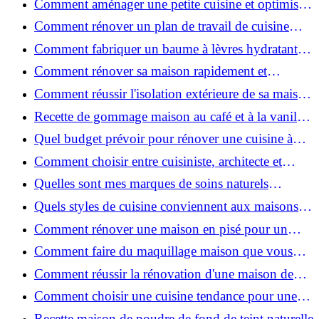
Comment aménager une petite cuisine et optimiser
chaque centimètre carré ?
Comment rénover un plan de travail de cuisine
facilement : guide étape par étape
Comment fabriquer un baume à lèvres hydratant et
naturel au suif ?
Comment rénover sa maison rapidement et
efficacement ?
Comment réussir l'isolation extérieure de sa maison
pour une rénovation performante et durable ?
Recette de gommage maison au café et à la vanille
pour une peau douce
Quel budget prévoir pour rénover une cuisine à
Voiron en 2026 : coûts et aides locales ?
Comment choisir entre cuisiniste, architecte et
contractant général à Voiron ?
Quelles sont mes marques de soins naturels
préférées ?
Quels styles de cuisine conviennent aux maisons et
appartements du Voironnais ?
Comment rénover une maison en pisé pour un
habitat sain et performant ?
Comment faire du maquillage maison que vous
utiliserez vraiment ?
Comment réussir la rénovation d'une maison de
ville en 2026 ?
Comment choisir une cuisine tendance pour une
rénovation en 2026 ?
Recette maison de poudre de fond de teint naturelle