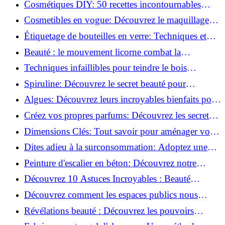
Cosmétiques DIY: 50 recettes incontournables
pour sublimer votre beauté naturelle!
Cosmetibles en vogue: Découvrez le maquillage
100% comestible!
Étiquetage de bouteilles en verre: Techniques et
astuces incontournables!
Beauté : le mouvement licorne combat la
surconsommation !
Techniques infaillibles pour teindre le bois
naturellement: Découvrez comment!
Spiruline: Découvrez le secret beauté pour
revitaliser les peaux fatiguées!
Algues: Découvrez leurs incroyables bienfaits pour
la santé et la beauté!
Créez vos propres parfums: Découvrez les secrets
de la fabrication artisanale!
Dimensions Clés: Tout savoir pour aménager votre
salle de bains!
Dites adieu à la surconsommation: Adoptez une
vie plus simple!
Peinture d'escalier en béton: Découvrez notre
tutoriel facile et rapide!
Découvrez 10 Astuces Incroyables : Beauté
Naturelle avec le Concombre !
Découvrez comment les espaces publics nous
incitent à être plus actifs : Révélations surprenantes!
Révélations beauté : Découvrez les pouvoirs
insoupçonnés du concombre!