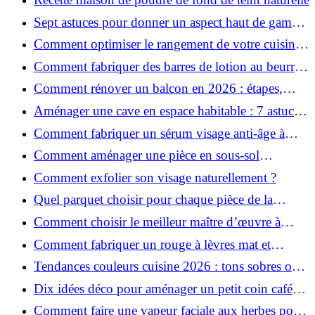
Sept astuces pour donner un aspect haut de gamme
à votre cuisine
Comment optimiser le rangement de votre cuisine
et gagner de la place ?
Comment fabriquer des barres de lotion au beurre
de karité ?
Comment rénover un balcon en 2026 : étapes,
budget et matériaux ?
Aménager une cave en espace habitable : 7 astuces
essentielles
Comment fabriquer un sérum visage anti-âge à
l'huile de rose musquée ?
Comment aménager une pièce en sous-sol
efficacement ?
Comment exfolier son visage naturellement ?
Quel parquet choisir pour chaque pièce de la
maison ?
Comment choisir le meilleur maître d’œuvre à
Grenoble en 2026 ?
Comment fabriquer un rouge à lèvres mat et
hydratant fait maison ?
Tendances couleurs cuisine 2026 : tons sobres ou
colorés, que choisir ?
Dix idées déco pour aménager un petit coin café
chez soi
Comment faire une vapeur faciale aux herbes pour