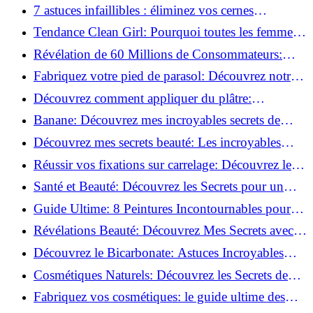
pour Chaque Matériau!
7 astuces infaillibles : éliminez vos cernes
rapidement !
Tendance Clean Girl: Pourquoi toutes les femmes
l'adoptent?
Révélation de 60 Millions de Consommateurs:
Découvrez le meilleur fond de teint pour votre
Fabriquez votre pied de parasol: Découvrez notre
peau!
tutoriel facile !
Découvrez comment appliquer du plâtre:
Techniques pour un mur intérieur parfait!
Banane: Découvrez mes incroyables secrets de
beauté!
Découvrez mes secrets beauté: Les incroyables
vertus du curcuma!
Réussir vos fixations sur carrelage: Découvrez les
astuces infaillibles !
Santé et Beauté: Découvrez les Secrets pour un
Bien-être Optimal!
Guide Ultime: 8 Peintures Incontournables pour
Bois Extérieurs!
Révélations Beauté: Découvrez Mes Secrets avec le
Thé Vert Matcha!
Découvrez le Bicarbonate: Astuces Incroyables
pour Votre Quotidien!
Cosmétiques Naturels: Découvrez les Secrets de
Beauté Éco-responsables!
Fabriquez vos cosmétiques: le guide ultime des
produits de beauté maison!