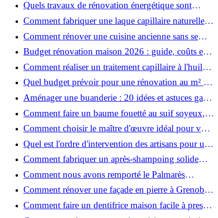
astuces bois ?
Quels travaux de rénovation énergétique sont
éligibles à MaPrimeRénov' ?
Comment fabriquer une laque capillaire naturelle
maison ?
Comment rénover une cuisine ancienne sans se
ruiner ?
Budget rénovation maison 2026 : guide, coûts et
astuces
Comment réaliser un traitement capillaire à l'huile
maison efficace ?
Quel budget prévoir pour une rénovation au m² en
2026 ?
Aménager une buanderie : 20 idées et astuces gain
de place pour un espace fonctionnel et stylé
Comment faire un baume fouetté au suif soyeux,
fait maison ?
Comment choisir le maître d'œuvre idéal pour vos
travaux de rénovation ?
Quel est l'ordre d'intervention des artisans pour une
rénovation ?
Comment fabriquer un après-shampoing solide
naturel pour cheveux ?
Comment nous avons remporté le Palmarès
(Ré)HABITER 2025 : les coulisses du projet primé
Comment rénover une façade en pierre à Grenoble
?
: techniques, coûts et conseils
Comment faire un dentifrice maison facile à presser
?