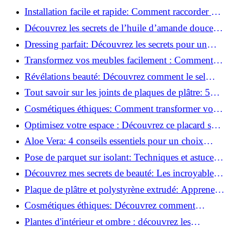
l'huile de ricin!
Installation facile et rapide: Comment raccorder un
luminaire au plafond!
Découvrez les secrets de l’huile d’amande douce :
Pourquoi vous devez l'adopter!
Dressing parfait: Découvrez les secrets pour un
rangement optimal!
Transformez vos meubles facilement : Comment
installer des roulettes en un clin d'œil !
Révélations beauté: Découvrez comment le sel
transforme votre routine!
Tout savoir sur les joints de plaques de plâtre: 5
questions clés pour comprendre les fissures!
Cosmétiques éthiques: Comment transformer votre
routine beauté!
Optimisez votre espace : Découvrez ce placard sous
rampant à portes coulissantes!
Aloe Vera: 4 conseils essentiels pour un choix
parfait!
Pose de parquet sur isolant: Techniques et astuces
pour un sol parfait!
Découvrez mes secrets de beauté: Les incroyables
vertus du raisin!
Plaque de plâtre et polystyrène extrudé: Apprenez
à les coller efficacement!
Cosmétiques éthiques: Découvrez comment
transformer votre routine beauté!
Plantes d'intérieur et ombre : découvrez les