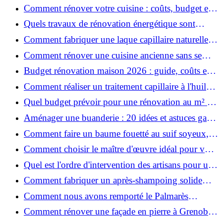
Salt pour des cheveux effet plage ?
Comment rénover votre cuisine : coûts, budget et
astuces bois ?
Quels travaux de rénovation énergétique sont
éligibles à MaPrimeRénov' ?
Comment fabriquer une laque capillaire naturelle
maison ?
Comment rénover une cuisine ancienne sans se
ruiner ?
Budget rénovation maison 2026 : guide, coûts et
astuces
Comment réaliser un traitement capillaire à l'huile
maison efficace ?
Quel budget prévoir pour une rénovation au m² en
2026 ?
Aménager une buanderie : 20 idées et astuces gain
de place pour un espace fonctionnel et stylé
Comment faire un baume fouetté au suif soyeux,
fait maison ?
Comment choisir le maître d'œuvre idéal pour vos
travaux de rénovation ?
Quel est l'ordre d'intervention des artisans pour une
rénovation ?
Comment fabriquer un après-shampoing solide
naturel pour cheveux ?
Comment nous avons remporté le Palmarès
(Ré)HABITER 2025 : les coulisses du projet primé
Comment rénover une façade en pierre à Grenoble
?