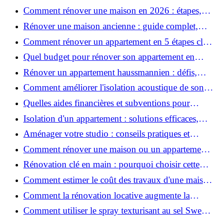
Comment rénover une maison en 2026 : étapes,
coûts et conseils ?
Rénover une maison ancienne : guide complet,
étapes, budget et astuces
Comment rénover un appartement en 5 étapes clés
?
Quel budget pour rénover son appartement en
2026 ?
Rénover un appartement haussmannien : défis,
conseils pratiques et estimation des prix
Comment améliorer l'isolation acoustique de son
appartement ?
Quelles aides financières et subventions pour
rénover votre appartement en 2026 ?
Isolation d'un appartement : solutions efficaces,
prix et conseils
Aménager votre studio : conseils pratiques et
erreurs à éviter
Comment rénover une maison ou un appartement
avec 50 000 € : budget, étapes et astuces ?
Rénovation clé en main : pourquoi choisir cette
solution et à quoi faire attention ?
Comment estimer le coût des travaux d'une maison
?
Comment la rénovation locative augmente la
rentabilité de votre parc immobilier ?
Comment utiliser le spray texturisant au sel Sweet