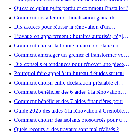
Qu'est-ce qu'un puits perdu et comment l'installer ?
Comment installer une climatisation gainable :
coût, étapes et conseils ?
Dix astuces pour réussir la rénovation d'un
appartement
Travaux en appartement : horaires autorisés, règles
et bonnes pratiques
Comment choisir la bonne nuance de blanc en
décoration et éviter les pièges ?
Comment aménager un grenier et transformer vos
combles en espace habitable ?
Dix conseils et tendances pour rénover une pièce
de la maison
Pourquoi faire appel à un bureau d'études structure
pour garantir la sécurité de vos rénovations ?
Comment choisir entre déclaration préalable et
permis de construire pour vos travaux ?
Comment bénéficier des 6 aides à la rénovation
énergétique à Grenoble ?
Comment bénéficier des 7 aides financières pour la
rénovation énergétique à Voiron ?
Guide 2025 des aides à la rénovation à Grenoble et
Voiron : MaPrimeRénov’, CEE, aides locales
Comment choisir des isolants biosourcés pour une
rénovation écologique ?
Quels recours si des travaux sont mal réalisés ?