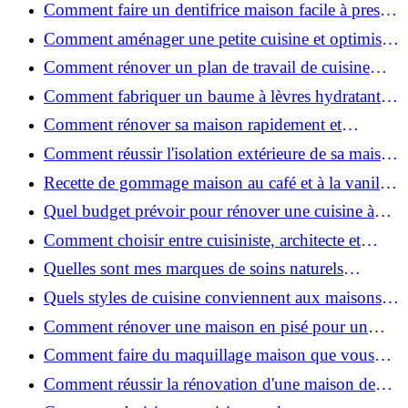
: techniques, coûts et conseils
Comment faire un dentifrice maison facile à presser
?
Comment aménager une petite cuisine et optimiser
chaque centimètre carré ?
Comment rénover un plan de travail de cuisine
facilement : guide étape par étape
Comment fabriquer un baume à lèvres hydratant et
naturel au suif ?
Comment rénover sa maison rapidement et
efficacement ?
Comment réussir l'isolation extérieure de sa maison
pour une rénovation performante et durable ?
Recette de gommage maison au café et à la vanille
pour une peau douce
Quel budget prévoir pour rénover une cuisine à
Voiron en 2026 : coûts et aides locales ?
Comment choisir entre cuisiniste, architecte et
contractant général à Voiron ?
Quelles sont mes marques de soins naturels
préférées ?
Quels styles de cuisine conviennent aux maisons et
appartements du Voironnais ?
Comment rénover une maison en pisé pour un
habitat sain et performant ?
Comment faire du maquillage maison que vous
utiliserez vraiment ?
Comment réussir la rénovation d'une maison de
ville en 2026 ?