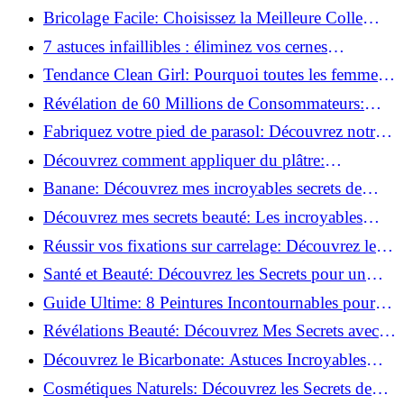
pour débutants!
Bricolage Facile: Choisissez la Meilleure Colle
pour Chaque Matériau!
7 astuces infaillibles : éliminez vos cernes
rapidement !
Tendance Clean Girl: Pourquoi toutes les femmes
l'adoptent?
Révélation de 60 Millions de Consommateurs:
Découvrez le meilleur fond de teint pour votre
Fabriquez votre pied de parasol: Découvrez notre
peau!
tutoriel facile !
Découvrez comment appliquer du plâtre:
Techniques pour un mur intérieur parfait!
Banane: Découvrez mes incroyables secrets de
beauté!
Découvrez mes secrets beauté: Les incroyables
vertus du curcuma!
Réussir vos fixations sur carrelage: Découvrez les
astuces infaillibles !
Santé et Beauté: Découvrez les Secrets pour un
Bien-être Optimal!
Guide Ultime: 8 Peintures Incontournables pour
Bois Extérieurs!
Révélations Beauté: Découvrez Mes Secrets avec le
Thé Vert Matcha!
Découvrez le Bicarbonate: Astuces Incroyables
pour Votre Quotidien!
Cosmétiques Naturels: Découvrez les Secrets de