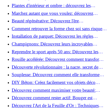
transformer votre routine beauté!
Plantes d'intérieur et ombre : découvrez les
meilleures pour votre maison !
Marchez autant que vous voulez: découvrez
pourquoi c'est bénéfique!
Beauté régénérative: Découvrez l'ère
révolutionnaire de la cosmétique verte!
Comment retrouver la forme chez soi sans risque
de blessure: Techniques et conseils sûrs!
Installation de parquet: Découvrez les règles
essentielles à respecter!
Champignons: Découvrez leurs incroyables
pouvoirs antioxydants!
Reprendre le sport après 50 ans: Découvrez les
meilleures méthodes!
Rouille accélérée: Découvrez comment transformer
la corrosion en déco tendance!
Découverte révolutionnaire : la nacre, secret de
régénération inouï !
Souplesse: Découvrez comment elle transforme
votre performance sportive!
DIY Béton: Créez facilement vos objets déco
tendance!
Découvrez comment maximiser votre beauté:
Astuces et secrets révélés!
Découvrez comment rester actif: Bouger est
toujours possible!
Découvrez l'Art de la Feuille d'Or : Techniques