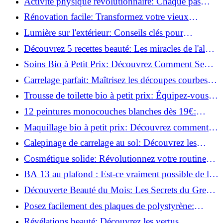
Activité physique révolutionnaire: Chaque pas
compte pour votre santé!
Rénovation facile: Transformez votre vieux
parquet irrégulier en un clin d'œil!
Lumière sur l'extérieur: Conseils clés pour
concevoir et installer votre éclairage!
Découvrez 5 recettes beauté: Les miracles de l'aloe
vera pour votre peau!
Soins Bio à Petit Prix: Découvrez Comment Se
Chouchouter Pour Moins de 35€!
Carrelage parfait: Maîtrisez les découpes courbes
facilement!
Trousse de toilette bio à petit prix: Équipez-vous
pour moins de 25€!
12 peintures monocouches blanches dès 19€:
Découvrez les meilleures offres!
Maquillage bio à petit prix: Découvrez comment
s'équiper pour moins de 50€!
Calepinage de carrelage au sol: Découvrez les
astuces incontournables!
Cosmétique solide: Révolutionnez votre routine
beauté pour zéro déchet!
BA 13 au plafond : Est-ce vraiment possible de les
coller ?
Découverte Beauté du Mois: Les Secrets du Green
Glamour !
Posez facilement des plaques de polystyrène:
Transformez votre plafond sans effort !
Révélations beauté: Découvrez les vertus