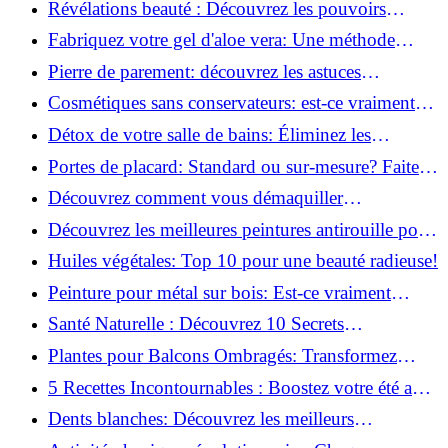
Révélations beauté : Découvrez les pouvoirs
insoupçonnés du concombre!
Fabriquez votre gel d'aloe vera: Une méthode
simple et rapide à la maison!
Pierre de parement: découvrez les astuces
infaillibles pour un nettoyage parfait!
Cosmétiques sans conservateurs: est-ce vraiment
possible?
Détox de votre salle de bains: Éliminez les
ingrédients nocifs dès maintenant!
Portes de placard: Standard ou sur-mesure? Faites
le meilleur choix!
Découvrez comment vous démaquiller
naturellement: Astuces et secrets révélés!
Découvrez les meilleures peintures antirouille pour
le fer: Top 12 analysé!
Huiles végétales: Top 10 pour une beauté radieuse!
Peinture pour métal sur bois: Est-ce vraiment
possible?
Santé Naturelle : Découvrez 10 Secrets
Incontournables pour un Bien-être Optimal!
Plantes pour Balcons Ombragés: Transformez
votre Terrasse en Oasis Verte!
5 Recettes Incontournables : Boostez votre été avec
des huiles essentielles!
Dents blanches: Découvrez les meilleurs
ingrédients naturels!