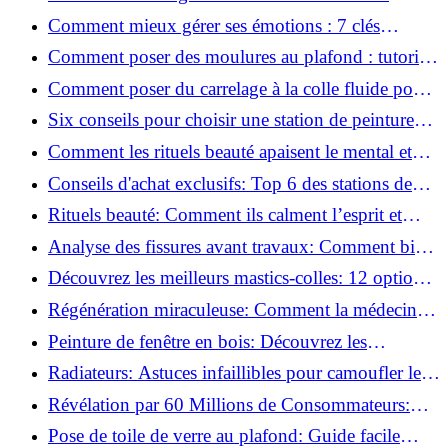
conseils sécurité, déco et rangement
Comment mieux gérer ses émotions : 7 clés
pratiques
Comment poser des moulures au plafond : tutoriel
vidéo pas à pas ?
Comment poser du carrelage à la colle fluide pour
un rendu professionnel ?
Six conseils pour choisir une station de peinture
basse pression
Comment les rituels beauté apaisent le mental et
créent des moments pour soi ?
Conseils d'achat exclusifs: Top 6 des stations de
peinture basse pression incontournables!
Rituels beauté: Comment ils calment l’esprit et
chouchoutent votre âme!
Analyse des fissures avant travaux: Comment bien
préparer vos surfaces!
Découvrez les meilleurs mastics-colles: 12 options
dès 6,70 €!
Régénération miraculeuse: Comment la médecine
régénérative peut restaurer votre confiance!
Peinture de fenêtre en bois: Découvrez les
techniques infaillibles pour un résultat parfait!
Radiateurs: Astuces infaillibles pour camoufler les
tuyaux apparents!
Révélation par 60 Millions de Consommateurs:
Découvrez le sérum anti-rides numéro un!
Pose de toile de verre au plafond: Guide facile