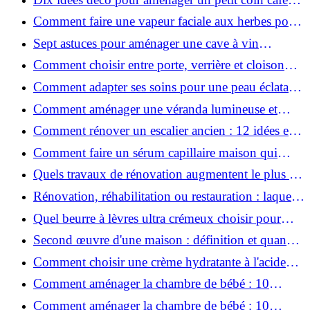
chez soi
Comment faire une vapeur faciale aux herbes pour
une peau plus saine et rajeunie ?
Sept astuces pour aménager une cave à vin
naturelle chez soi
Comment choisir entre porte, verrière et cloison
coulissante pour séparer vos pièces ?
Comment adapter ses soins pour une peau éclatante
en hiver ?
Comment aménager une véranda lumineuse et
conviviale : 12 idées déco
Comment rénover un escalier ancien : 12 idées et
astuces faciles pas à pas
Comment faire un sérum capillaire maison qui
stimule réellement la pousse des cheveux ?
Quels travaux de rénovation augmentent le plus la
valeur d'une maison pour la revente ?
Rénovation, réhabilitation ou restauration : laquelle
convient le mieux à mon logement ?
Quel beurre à lèvres ultra crémeux choisir pour
lèvres sèches et gercées?
Second œuvre d'une maison : définition et quand
le réaliser
Comment choisir une crème hydratante à l'acide
hyaluronique et niacinamide ?
Comment aménager la chambre de bébé : 10
conseils sécurité, déco et rangement
Comment aménager la chambre de bébé : 10