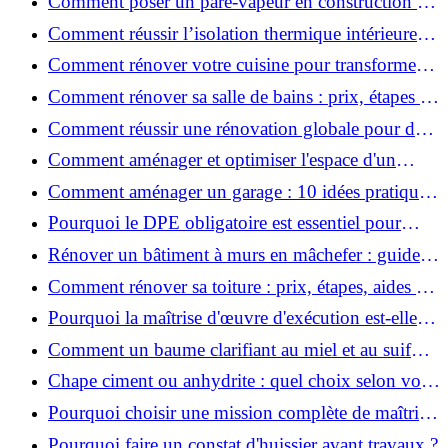
Comment poser un pare-vapeur en construction et
rénovation : rôle et erreurs à éviter?
Comment réussir l’isolation thermique intérieure
pour une maison économe en énergie ?
Comment rénover votre cuisine pour transformer
votre espace de vie ?
Comment rénover sa salle de bains : prix, étapes et
astuces ?
Comment réussir une rénovation globale pour des
économies et un confort durables?
Comment aménager et optimiser l'espace d'un
studio : 10 astuces pratiques ?
Comment aménager un garage : 10 idées pratiques
et efficaces ?
Pourquoi le DPE obligatoire est essentiel pour
vendre ou louer un bien ?
Rénover un bâtiment à murs en mâchefer : guide
pratique et solutions
Comment rénover sa toiture : prix, étapes, aides et
réglementation ?
Pourquoi la maîtrise d'œuvre d'exécution est-elle
indispensable pour vos chantiers ?
Comment un baume clarifiant au miel et au suif
peut-il purifier la peau ?
Chape ciment ou anhydrite : quel choix selon votre
projet ?
Pourquoi choisir une mission complète de maîtrise
d’œuvre pour réussir vos projets?
Pourquoi faire un constat d'huissier avant travaux ?