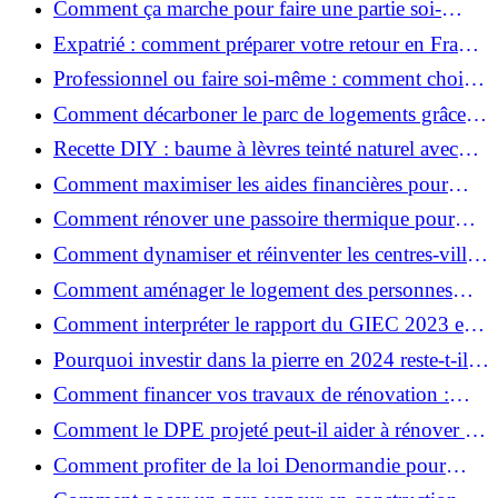
Comment ça marche pour faire une partie soi-
même et nous confier le reste ?
Expatrié : comment préparer votre retour en France
et rénover votre bien à distance ?
Professionnel ou faire soi-même : comment choisir
pour votre rénovation ?
Comment décarboner le parc de logements grâce à
la rénovation énergétique ?
Recette DIY : baume à lèvres teinté naturel avec
SPF
Comment maximiser les aides financières pour
votre rénovation ?
Comment rénover une passoire thermique pour
une maison durable ?
Comment dynamiser et réinventer les centres-villes
avec Action Cœur de Ville ?
Comment aménager le logement des personnes
âgées et obtenir des aides financières ?
Comment interpréter le rapport du GIEC 2023 et
en retenir l'essentiel ?
Pourquoi investir dans la pierre en 2024 reste-t-il
un choix sûr ?
Comment financer vos travaux de rénovation :
aides, prêts et solutions pratiques ?
Comment le DPE projeté peut-il aider à rénover et
valoriser votre bien ?
Comment profiter de la loi Denormandie pour
investir dans l'ancien et défiscaliser ?