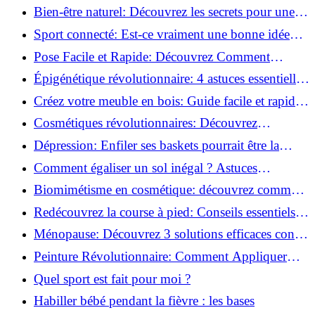
Incontournables pour Réussir!
Bien-être naturel: Découvrez les secrets pour une
vie saine!
Sport connecté: Est-ce vraiment une bonne idée
pour vous?
Pose Facile et Rapide: Découvrez Comment
Monter des Carreaux de Béton Cellulaire!
Épigénétique révolutionnaire: 4 astuces essentielles
pour transformer votre bien-être!
Créez votre meuble en bois: Guide facile et rapide
pour débutants!
Cosmétiques révolutionnaires: Découvrez
comment les fermes verticales transforment la
Dépression: Enfiler ses baskets pourrait être la
beauté!
solution!
Comment égaliser un sol inégal ? Astuces
infaillibles pour réussir !
Biomimétisme en cosmétique: découvrez comment
la nature inspire l'avenir des soins beauté!
Redécouvrez la course à pied: Conseils essentiels
pour reprendre!
Ménopause: Découvrez 3 solutions efficaces contre
les bouffées de chaleur!
Peinture Révolutionnaire: Comment Appliquer
Deux Couleurs Sur Une Porte!
Quel sport est fait pour moi ?
Habiller bébé pendant la fièvre : les bases