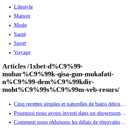
Lifestyle
Maison
Mode
Santé
Sport
Voyage
Articles /1xbet-d%C9%99-
mubar%C9%99k-qisa-gun-mukafati-
n%C9%99-dem%C9%99kdir-
moht%C9%99s%C9%99m-veb-resurs/
Cinq recettes simples et naturelles de bains détox
maison
Pourquoi nous avons investi dans un showroom-
atelier et ce que cela apporte aux clients
Comment nous réduisons les délais de rénovation à
3 mois au lieu de 6?