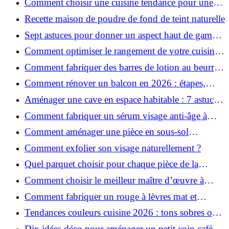
Comment choisir une cuisine tendance pour une
rénovation en 2026 ?
Recette maison de poudre de fond de teint naturelle
Sept astuces pour donner un aspect haut de gamme
à votre cuisine
Comment optimiser le rangement de votre cuisine
et gagner de la place ?
Comment fabriquer des barres de lotion au beurre
de karité ?
Comment rénover un balcon en 2026 : étapes,
budget et matériaux ?
Aménager une cave en espace habitable : 7 astuces
essentielles
Comment fabriquer un sérum visage anti-âge à
l'huile de rose musquée ?
Comment aménager une pièce en sous-sol
efficacement ?
Comment exfolier son visage naturellement ?
Quel parquet choisir pour chaque pièce de la
maison ?
Comment choisir le meilleur maître d’œuvre à
Grenoble en 2026 ?
Comment fabriquer un rouge à lèvres mat et
hydratant fait maison ?
Tendances couleurs cuisine 2026 : tons sobres ou
colorés, que choisir ?
Dix idées déco pour aménager un petit coin café