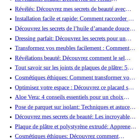
insoupçonnées de l'huile de coco!
Révélés: Découvrez mes secrets de beauté avec
l'huile de ricin!
Installation facile et rapide: Comment raccorder un
luminaire au plafond!
Découvrez les secrets de l’huile d’amande douce :
Pourquoi vous devez l'adopter!
Dressing parfait: Découvrez les secrets pour un
rangement optimal!
Transformez vos meubles facilement : Comment
installer des roulettes en un clin d'œil !
Révélations beauté: Découvrez comment le sel
transforme votre routine!
Tout savoir sur les joints de plaques de plâtre: 5
questions clés pour comprendre les fissures!
Cosmétiques éthiques: Comment transformer votre
routine beauté!
Optimisez votre espace : Découvrez ce placard sous
rampant à portes coulissantes!
Aloe Vera: 4 conseils essentiels pour un choix
parfait!
Pose de parquet sur isolant: Techniques et astuces
pour un sol parfait!
Découvrez mes secrets de beauté: Les incroyables
vertus du raisin!
Plaque de plâtre et polystyrène extrudé: Apprenez
à les coller efficacement!
Cosmétiques éthiques: Découvrez comment