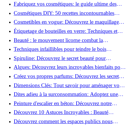
Beauté Éco-responsables!
Fabriquez vos cosmétiques: le guide ultime des
produits de beauté maison!
Cosmétiques DIY: 50 recettes incontournables
pour sublimer votre beauté naturelle!
Cosmetibles en vogue: Découvrez le maquillage
100% comestible!
Étiquetage de bouteilles en verre: Techniques et
astuces incontournables!
Beauté : le mouvement licorne combat la
surconsommation !
Techniques infaillibles pour teindre le bois
naturellement: Découvrez comment!
Spiruline: Découvrez le secret beauté pour
revitaliser les peaux fatiguées!
Algues: Découvrez leurs incroyables bienfaits pour
la santé et la beauté!
Créez vos propres parfums: Découvrez les secrets
de la fabrication artisanale!
Dimensions Clés: Tout savoir pour aménager votre
salle de bains!
Dites adieu à la surconsommation: Adoptez une
vie plus simple!
Peinture d'escalier en béton: Découvrez notre
tutoriel facile et rapide!
Découvrez 10 Astuces Incroyables : Beauté
Naturelle avec le Concombre !
Découvrez comment les espaces publics nous
incitent à être plus actifs : Révélations surprenantes!