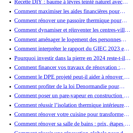
Recette DIY : baume à lèvres teinté naturel avec
SPF
Comment maximiser les aides financières pour
votre rénovation ?
Comment rénover une passoire thermique pour
une maison durable ?
Comment dynamiser et réinventer les centres-villes
avec Action Cœur de Ville ?
Comment aménager le logement des personnes
âgées et obtenir des aides financières ?
Comment interpréter le rapport du GIEC 2023 et
en retenir l'essentiel ?
Pourquoi investir dans la pierre en 2024 reste-t-il
un choix sûr ?
Comment financer vos travaux de rénovation :
aides, prêts et solutions pratiques ?
Comment le DPE projeté peut-il aider à rénover et
valoriser votre bien ?
Comment profiter de la loi Denormandie pour
investir dans l'ancien et défiscaliser ?
Comment poser un pare-vapeur en construction et
rénovation : rôle et erreurs à éviter?
Comment réussir l’isolation thermique intérieure
pour une maison économe en énergie ?
Comment rénover votre cuisine pour transformer
votre espace de vie ?
Comment rénover sa salle de bains : prix, étapes et
astuces ?