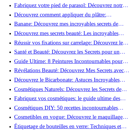
Découvrez le meilleur fond de teint pour votre
Fabriquez votre pied de parasol: Découvrez notre
peau!
tutoriel facile !
Découvrez comment appliquer du plâtre:
Techniques pour un mur intérieur parfait!
Banane: Découvrez mes incroyables secrets de
beauté!
Découvrez mes secrets beauté: Les incroyables
vertus du curcuma!
Réussir vos fixations sur carrelage: Découvrez les
astuces infaillibles !
Santé et Beauté: Découvrez les Secrets pour un
Bien-être Optimal!
Guide Ultime: 8 Peintures Incontournables pour
Bois Extérieurs!
Révélations Beauté: Découvrez Mes Secrets avec le
Thé Vert Matcha!
Découvrez le Bicarbonate: Astuces Incroyables
pour Votre Quotidien!
Cosmétiques Naturels: Découvrez les Secrets de
Beauté Éco-responsables!
Fabriquez vos cosmétiques: le guide ultime des
produits de beauté maison!
Cosmétiques DIY: 50 recettes incontournables
pour sublimer votre beauté naturelle!
Cosmetibles en vogue: Découvrez le maquillage
100% comestible!
Étiquetage de bouteilles en verre: Techniques et