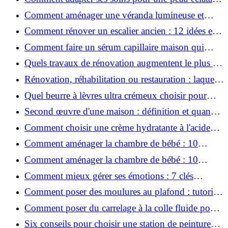
en hiver ?
Comment aménager une véranda lumineuse et
conviviale : 12 idées déco
Comment rénover un escalier ancien : 12 idées et
astuces faciles pas à pas
Comment faire un sérum capillaire maison qui
stimule réellement la pousse des cheveux ?
Quels travaux de rénovation augmentent le plus la
valeur d'une maison pour la revente ?
Rénovation, réhabilitation ou restauration : laquelle
convient le mieux à mon logement ?
Quel beurre à lèvres ultra crémeux choisir pour
lèvres sèches et gercées?
Second œuvre d'une maison : définition et quand
le réaliser
Comment choisir une crème hydratante à l'acide
hyaluronique et niacinamide ?
Comment aménager la chambre de bébé : 10
conseils sécurité, déco et rangement
Comment aménager la chambre de bébé : 10
conseils sécurité, déco et rangement
Comment mieux gérer ses émotions : 7 clés
pratiques
Comment poser des moulures au plafond : tutoriel
vidéo pas à pas ?
Comment poser du carrelage à la colle fluide pour
un rendu professionnel ?
Six conseils pour choisir une station de peinture