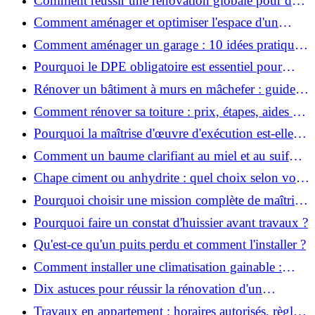
Comment réussir une rénovation globale pour des
économies et un confort durables?
Comment aménager et optimiser l'espace d'un
studio : 10 astuces pratiques ?
Comment aménager un garage : 10 idées pratiques
et efficaces ?
Pourquoi le DPE obligatoire est essentiel pour
vendre ou louer un bien ?
Rénover un bâtiment à murs en mâchefer : guide
pratique et solutions
Comment rénover sa toiture : prix, étapes, aides et
réglementation ?
Pourquoi la maîtrise d'œuvre d'exécution est-elle
indispensable pour vos chantiers ?
Comment un baume clarifiant au miel et au suif
peut-il purifier la peau ?
Chape ciment ou anhydrite : quel choix selon votre
projet ?
Pourquoi choisir une mission complète de maîtrise
d’œuvre pour réussir vos projets?
Pourquoi faire un constat d'huissier avant travaux ?
Qu'est-ce qu'un puits perdu et comment l'installer ?
Comment installer une climatisation gainable :
coût, étapes et conseils ?
Dix astuces pour réussir la rénovation d'un
appartement
Travaux en appartement : horaires autorisés, règles