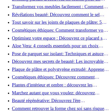
rangement optimal!
Transformez vos meubles facilement : Comment
installer des roulettes en un clin d'œil !
Révélations beauté: Découvrez comment le sel
transforme votre routine!
Tout savoir sur les joints de plaques de plâtre: 5
questions clés pour comprendre les fissures!
Cosmétiques éthiques: Comment transformer votre
routine beauté!
Optimisez votre espace : Découvrez ce placard sous
rampant à portes coulissantes!
Aloe Vera: 4 conseils essentiels pour un choix
parfait!
Pose de parquet sur isolant: Techniques et astuces
pour un sol parfait!
Découvrez mes secrets de beauté: Les incroyables
vertus du raisin!
Plaque de plâtre et polystyrène extrudé: Apprenez
à les coller efficacement!
Cosmétiques éthiques: Découvrez comment
transformer votre routine beauté!
Plantes d'intérieur et ombre : découvrez les
meilleures pour votre maison !
Marchez autant que vous voulez: découvrez
pourquoi c'est bénéfique!
Beauté régénérative: Découvrez l'ère
révolutionnaire de la cosmétique verte!
Comment retrouver la forme chez soi sans risque