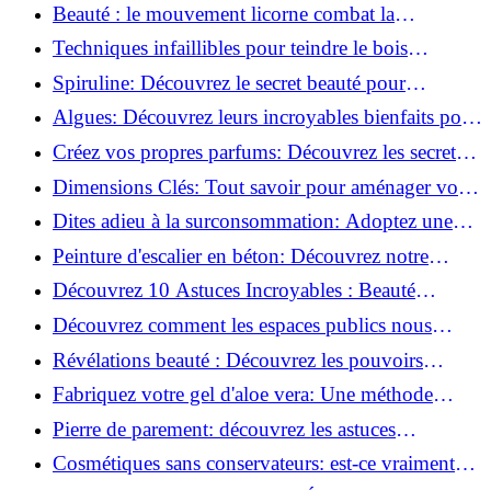
astuces incontournables!
Beauté : le mouvement licorne combat la
surconsommation !
Techniques infaillibles pour teindre le bois
naturellement: Découvrez comment!
Spiruline: Découvrez le secret beauté pour
revitaliser les peaux fatiguées!
Algues: Découvrez leurs incroyables bienfaits pour
la santé et la beauté!
Créez vos propres parfums: Découvrez les secrets
de la fabrication artisanale!
Dimensions Clés: Tout savoir pour aménager votre
salle de bains!
Dites adieu à la surconsommation: Adoptez une
vie plus simple!
Peinture d'escalier en béton: Découvrez notre
tutoriel facile et rapide!
Découvrez 10 Astuces Incroyables : Beauté
Naturelle avec le Concombre !
Découvrez comment les espaces publics nous
incitent à être plus actifs : Révélations surprenantes!
Révélations beauté : Découvrez les pouvoirs
insoupçonnés du concombre!
Fabriquez votre gel d'aloe vera: Une méthode
simple et rapide à la maison!
Pierre de parement: découvrez les astuces
infaillibles pour un nettoyage parfait!
Cosmétiques sans conservateurs: est-ce vraiment
possible?