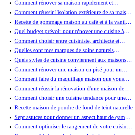
Comment rénover sa maison rapidement et
efficacement ?
Comment réussir l'isolation extérieure de sa maison
pour une rénovation performante et durable ?
Recette de gommage maison au café et à la vanille
pour une peau douce
Quel budget prévoir pour rénover une cuisine à
Voiron en 2026 : coûts et aides locales ?
Comment choisir entre cuisiniste, architecte et
contractant général à Voiron ?
Quelles sont mes marques de soins naturels
préférées ?
Quels styles de cuisine conviennent aux maisons et
appartements du Voironnais ?
Comment rénover une maison en pisé pour un
habitat sain et performant ?
Comment faire du maquillage maison que vous
utiliserez vraiment ?
Comment réussir la rénovation d'une maison de
ville en 2026 ?
Comment choisir une cuisine tendance pour une
rénovation en 2026 ?
Recette maison de poudre de fond de teint naturelle
Sept astuces pour donner un aspect haut de gamme
à votre cuisine
Comment optimiser le rangement de votre cuisine
et gagner de la place ?