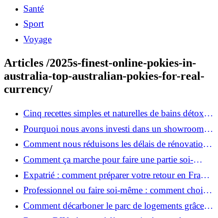
Santé
Sport
Voyage
Articles /2025s-finest-online-pokies-in-
australia-top-australian-pokies-for-real-
currency/
Cinq recettes simples et naturelles de bains détox
maison
Pourquoi nous avons investi dans un showroom-
atelier et ce que cela apporte aux clients
Comment nous réduisons les délais de rénovation à
3 mois au lieu de 6?
Comment ça marche pour faire une partie soi-
même et nous confier le reste ?
Expatrié : comment préparer votre retour en France
et rénover votre bien à distance ?
Professionnel ou faire soi-même : comment choisir
pour votre rénovation ?
Comment décarboner le parc de logements grâce à
la rénovation énergétique ?