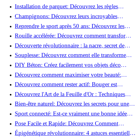
de blessure: Techniques et conseils sûrs!
Installation de parquet: Découvrez les règles
essentielles à respecter!
Champignons: Découvrez leurs incroyables
pouvoirs antioxydants!
Reprendre le sport après 50 ans: Découvrez les
meilleures méthodes!
Rouille accélérée: Découvrez comment transformer
la corrosion en déco tendance!
Découverte révolutionnaire : la nacre, secret de
régénération inouï !
Souplesse: Découvrez comment elle transforme
votre performance sportive!
DIY Béton: Créez facilement vos objets déco
tendance!
Découvrez comment maximiser votre beauté:
Astuces et secrets révélés!
Découvrez comment rester actif: Bouger est
toujours possible!
Découvrez l'Art de la Feuille d'Or : Techniques
Incontournables pour Réussir!
Bien-être naturel: Découvrez les secrets pour une
vie saine!
Sport connecté: Est-ce vraiment une bonne idée
pour vous?
Pose Facile et Rapide: Découvrez Comment
Monter des Carreaux de Béton Cellulaire!
Épigénétique révolutionnaire: 4 astuces essentielles