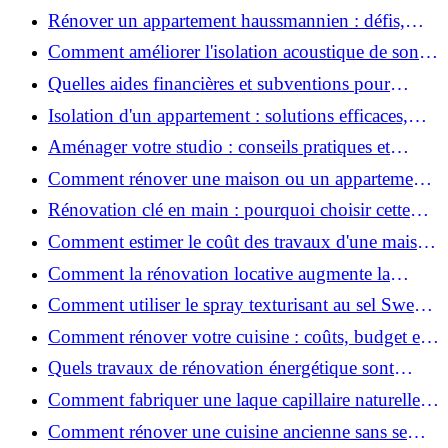
2026 ?
Rénover un appartement haussmannien : défis,
conseils pratiques et estimation des prix
Comment améliorer l'isolation acoustique de son
appartement ?
Quelles aides financières et subventions pour
rénover votre appartement en 2026 ?
Isolation d'un appartement : solutions efficaces,
prix et conseils
Aménager votre studio : conseils pratiques et
erreurs à éviter
Comment rénover une maison ou un appartement
avec 50 000 € : budget, étapes et astuces ?
Rénovation clé en main : pourquoi choisir cette
solution et à quoi faire attention ?
Comment estimer le coût des travaux d'une maison
?
Comment la rénovation locative augmente la
rentabilité de votre parc immobilier ?
Comment utiliser le spray texturisant au sel Sweet
Salt pour des cheveux effet plage ?
Comment rénover votre cuisine : coûts, budget et
astuces bois ?
Quels travaux de rénovation énergétique sont
éligibles à MaPrimeRénov' ?
Comment fabriquer une laque capillaire naturelle
maison ?
Comment rénover une cuisine ancienne sans se