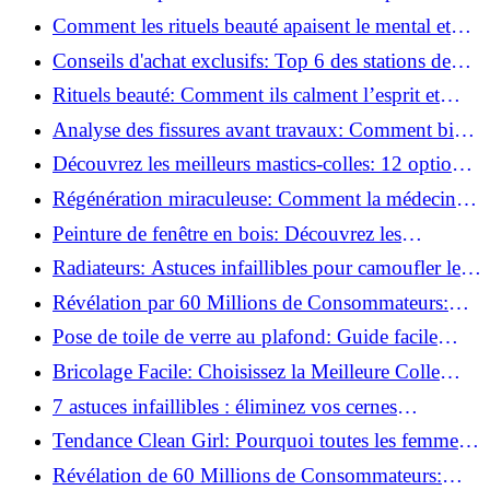
basse pression
Comment les rituels beauté apaisent le mental et
créent des moments pour soi ?
Conseils d'achat exclusifs: Top 6 des stations de
peinture basse pression incontournables!
Rituels beauté: Comment ils calment l’esprit et
chouchoutent votre âme!
Analyse des fissures avant travaux: Comment bien
préparer vos surfaces!
Découvrez les meilleurs mastics-colles: 12 options
dès 6,70 €!
Régénération miraculeuse: Comment la médecine
régénérative peut restaurer votre confiance!
Peinture de fenêtre en bois: Découvrez les
techniques infaillibles pour un résultat parfait!
Radiateurs: Astuces infaillibles pour camoufler les
tuyaux apparents!
Révélation par 60 Millions de Consommateurs:
Découvrez le sérum anti-rides numéro un!
Pose de toile de verre au plafond: Guide facile
pour débutants!
Bricolage Facile: Choisissez la Meilleure Colle
pour Chaque Matériau!
7 astuces infaillibles : éliminez vos cernes
rapidement !
Tendance Clean Girl: Pourquoi toutes les femmes
l'adoptent?
Révélation de 60 Millions de Consommateurs: