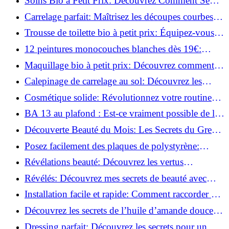
Soins Bio à Petit Prix: Découvrez Comment Se
Chouchouter Pour Moins de 35€!
Carrelage parfait: Maîtrisez les découpes courbes
facilement!
Trousse de toilette bio à petit prix: Équipez-vous
pour moins de 25€!
12 peintures monocouches blanches dès 19€:
Découvrez les meilleures offres!
Maquillage bio à petit prix: Découvrez comment
s'équiper pour moins de 50€!
Calepinage de carrelage au sol: Découvrez les
astuces incontournables!
Cosmétique solide: Révolutionnez votre routine
beauté pour zéro déchet!
BA 13 au plafond : Est-ce vraiment possible de les
coller ?
Découverte Beauté du Mois: Les Secrets du Green
Glamour !
Posez facilement des plaques de polystyrène:
Transformez votre plafond sans effort !
Révélations beauté: Découvrez les vertus
insoupçonnées de l'huile de coco!
Révélés: Découvrez mes secrets de beauté avec
l'huile de ricin!
Installation facile et rapide: Comment raccorder un
luminaire au plafond!
Découvrez les secrets de l’huile d’amande douce :
Pourquoi vous devez l'adopter!
Dressing parfait: Découvrez les secrets pour un