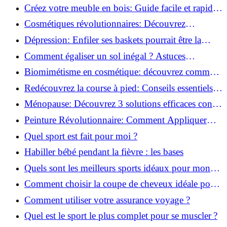
pour transformer votre bien-être!
Créez votre meuble en bois: Guide facile et rapide
pour débutants!
Cosmétiques révolutionnaires: Découvrez
comment les fermes verticales transforment la
Dépression: Enfiler ses baskets pourrait être la
beauté!
solution!
Comment égaliser un sol inégal ? Astuces
infaillibles pour réussir !
Biomimétisme en cosmétique: découvrez comment
la nature inspire l'avenir des soins beauté!
Redécouvrez la course à pied: Conseils essentiels
pour reprendre!
Ménopause: Découvrez 3 solutions efficaces contre
les bouffées de chaleur!
Peinture Révolutionnaire: Comment Appliquer
Deux Couleurs Sur Une Porte!
Quel sport est fait pour moi ?
Habiller bébé pendant la fièvre : les bases
Quels sont les meilleurs sports idéaux pour mon
enfant ?
Comment choisir la coupe de cheveux idéale pour
votre visage ?
Comment utiliser votre assurance voyage ?
Quel est le sport le plus complet pour se muscler ?