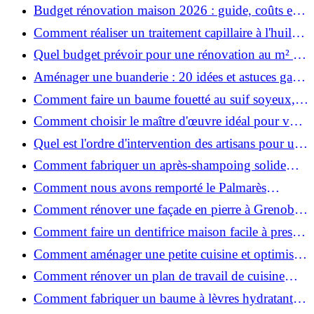
ruiner ?
Budget rénovation maison 2026 : guide, coûts et
astuces
Comment réaliser un traitement capillaire à l'huile
maison efficace ?
Quel budget prévoir pour une rénovation au m² en
2026 ?
Aménager une buanderie : 20 idées et astuces gain
de place pour un espace fonctionnel et stylé
Comment faire un baume fouetté au suif soyeux,
fait maison ?
Comment choisir le maître d'œuvre idéal pour vos
travaux de rénovation ?
Quel est l'ordre d'intervention des artisans pour une
rénovation ?
Comment fabriquer un après-shampoing solide
naturel pour cheveux ?
Comment nous avons remporté le Palmarès
(Ré)HABITER 2025 : les coulisses du projet primé
Comment rénover une façade en pierre à Grenoble
?
: techniques, coûts et conseils
Comment faire un dentifrice maison facile à presser
?
Comment aménager une petite cuisine et optimiser
chaque centimètre carré ?
Comment rénover un plan de travail de cuisine
facilement : guide étape par étape
Comment fabriquer un baume à lèvres hydratant et
naturel au suif ?