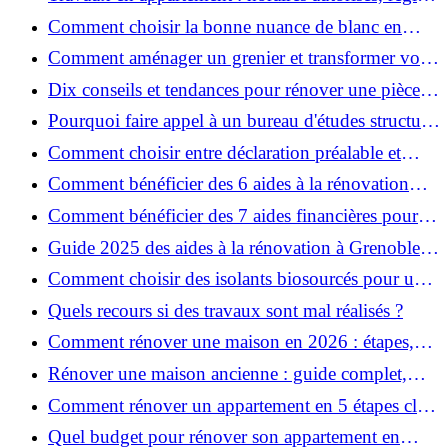
et bonnes pratiques
Comment choisir la bonne nuance de blanc en
décoration et éviter les pièges ?
Comment aménager un grenier et transformer vos
combles en espace habitable ?
Dix conseils et tendances pour rénover une pièce
de la maison
Pourquoi faire appel à un bureau d'études structure
pour garantir la sécurité de vos rénovations ?
Comment choisir entre déclaration préalable et
permis de construire pour vos travaux ?
Comment bénéficier des 6 aides à la rénovation
énergétique à Grenoble ?
Comment bénéficier des 7 aides financières pour la
rénovation énergétique à Voiron ?
Guide 2025 des aides à la rénovation à Grenoble et
Voiron : MaPrimeRénov’, CEE, aides locales
Comment choisir des isolants biosourcés pour une
rénovation écologique ?
Quels recours si des travaux sont mal réalisés ?
Comment rénover une maison en 2026 : étapes,
coûts et conseils ?
Rénover une maison ancienne : guide complet,
étapes, budget et astuces
Comment rénover un appartement en 5 étapes clés
?
Quel budget pour rénover son appartement en