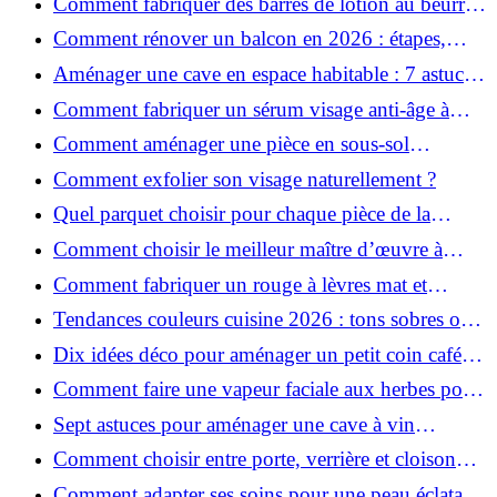
Comment fabriquer des barres de lotion au beurre
de karité ?
Comment rénover un balcon en 2026 : étapes,
budget et matériaux ?
Aménager une cave en espace habitable : 7 astuces
essentielles
Comment fabriquer un sérum visage anti-âge à
l'huile de rose musquée ?
Comment aménager une pièce en sous-sol
efficacement ?
Comment exfolier son visage naturellement ?
Quel parquet choisir pour chaque pièce de la
maison ?
Comment choisir le meilleur maître d’œuvre à
Grenoble en 2026 ?
Comment fabriquer un rouge à lèvres mat et
hydratant fait maison ?
Tendances couleurs cuisine 2026 : tons sobres ou
colorés, que choisir ?
Dix idées déco pour aménager un petit coin café
chez soi
Comment faire une vapeur faciale aux herbes pour
une peau plus saine et rajeunie ?
Sept astuces pour aménager une cave à vin
naturelle chez soi
Comment choisir entre porte, verrière et cloison
coulissante pour séparer vos pièces ?
Comment adapter ses soins pour une peau éclatante