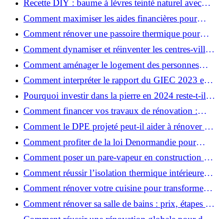
Recette DIY : baume à lèvres teinté naturel avec
SPF
Comment maximiser les aides financières pour
votre rénovation ?
Comment rénover une passoire thermique pour
une maison durable ?
Comment dynamiser et réinventer les centres-villes
avec Action Cœur de Ville ?
Comment aménager le logement des personnes
âgées et obtenir des aides financières ?
Comment interpréter le rapport du GIEC 2023 et
en retenir l'essentiel ?
Pourquoi investir dans la pierre en 2024 reste-t-il
un choix sûr ?
Comment financer vos travaux de rénovation :
aides, prêts et solutions pratiques ?
Comment le DPE projeté peut-il aider à rénover et
valoriser votre bien ?
Comment profiter de la loi Denormandie pour
investir dans l'ancien et défiscaliser ?
Comment poser un pare-vapeur en construction et
rénovation : rôle et erreurs à éviter?
Comment réussir l’isolation thermique intérieure
pour une maison économe en énergie ?
Comment rénover votre cuisine pour transformer
votre espace de vie ?
Comment rénover sa salle de bains : prix, étapes et
astuces ?