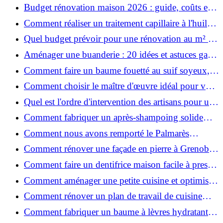
ruiner ?
Budget rénovation maison 2026 : guide, coûts et
astuces
Comment réaliser un traitement capillaire à l'huile
maison efficace ?
Quel budget prévoir pour une rénovation au m² en
2026 ?
Aménager une buanderie : 20 idées et astuces gain
de place pour un espace fonctionnel et stylé
Comment faire un baume fouetté au suif soyeux,
fait maison ?
Comment choisir le maître d'œuvre idéal pour vos
travaux de rénovation ?
Quel est l'ordre d'intervention des artisans pour une
rénovation ?
Comment fabriquer un après-shampoing solide
naturel pour cheveux ?
Comment nous avons remporté le Palmarès
(Ré)HABITER 2025 : les coulisses du projet primé
Comment rénover une façade en pierre à Grenoble
?
: techniques, coûts et conseils
Comment faire un dentifrice maison facile à presser
?
Comment aménager une petite cuisine et optimiser
chaque centimètre carré ?
Comment rénover un plan de travail de cuisine
facilement : guide étape par étape
Comment fabriquer un baume à lèvres hydratant et
naturel au suif ?