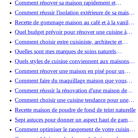
Comment rénover sa maison rapidement et
efficacement ?
Comment réussir l'isolation extérieure de sa maison
pour une rénovation performante et durable ?
Recette de gommage maison au café et à la vanille
pour une peau douce
Quel budget prévoir pour rénover une cuisine à
Voiron en 2026 : coûts et aides locales ?
Comment choisir entre cuisiniste, architecte et
contractant général à Voiron ?
Quelles sont mes marques de soins naturels
préférées ?
Quels styles de cuisine conviennent aux maisons et
appartements du Voironnais ?
Comment rénover une maison en pisé pour un
habitat sain et performant ?
Comment faire du maquillage maison que vous
utiliserez vraiment ?
Comment réussir la rénovation d'une maison de
ville en 2026 ?
Comment choisir une cuisine tendance pour une
rénovation en 2026 ?
Recette maison de poudre de fond de teint naturelle
Sept astuces pour donner un aspect haut de gamme
à votre cuisine
Comment optimiser le rangement de votre cuisine
et gagner de la place ?