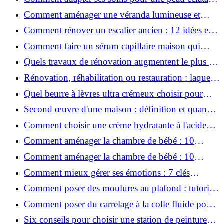
en hiver ?
Comment aménager une véranda lumineuse et
conviviale : 12 idées déco
Comment rénover un escalier ancien : 12 idées et
astuces faciles pas à pas
Comment faire un sérum capillaire maison qui
stimule réellement la pousse des cheveux ?
Quels travaux de rénovation augmentent le plus la
valeur d'une maison pour la revente ?
Rénovation, réhabilitation ou restauration : laquelle
convient le mieux à mon logement ?
Quel beurre à lèvres ultra crémeux choisir pour
lèvres sèches et gercées?
Second œuvre d'une maison : définition et quand
le réaliser
Comment choisir une crème hydratante à l'acide
hyaluronique et niacinamide ?
Comment aménager la chambre de bébé : 10
conseils sécurité, déco et rangement
Comment aménager la chambre de bébé : 10
conseils sécurité, déco et rangement
Comment mieux gérer ses émotions : 7 clés
pratiques
Comment poser des moulures au plafond : tutoriel
vidéo pas à pas ?
Comment poser du carrelage à la colle fluide pour
un rendu professionnel ?
Six conseils pour choisir une station de peinture