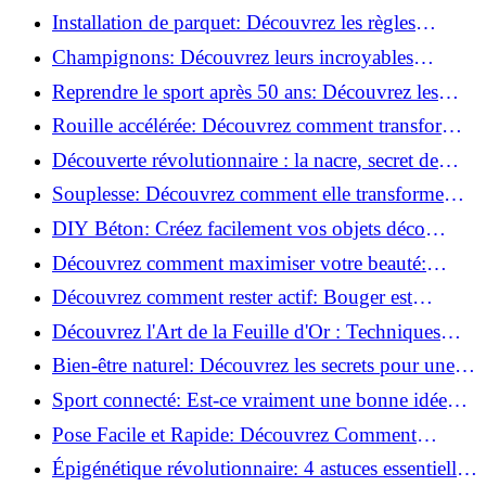
de blessure: Techniques et conseils sûrs!
Installation de parquet: Découvrez les règles
essentielles à respecter!
Champignons: Découvrez leurs incroyables
pouvoirs antioxydants!
Reprendre le sport après 50 ans: Découvrez les
meilleures méthodes!
Rouille accélérée: Découvrez comment transformer
la corrosion en déco tendance!
Découverte révolutionnaire : la nacre, secret de
régénération inouï !
Souplesse: Découvrez comment elle transforme
votre performance sportive!
DIY Béton: Créez facilement vos objets déco
tendance!
Découvrez comment maximiser votre beauté:
Astuces et secrets révélés!
Découvrez comment rester actif: Bouger est
toujours possible!
Découvrez l'Art de la Feuille d'Or : Techniques
Incontournables pour Réussir!
Bien-être naturel: Découvrez les secrets pour une
vie saine!
Sport connecté: Est-ce vraiment une bonne idée
pour vous?
Pose Facile et Rapide: Découvrez Comment
Monter des Carreaux de Béton Cellulaire!
Épigénétique révolutionnaire: 4 astuces essentielles