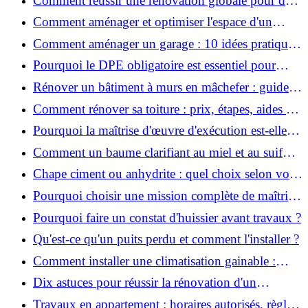
Comment réussir une rénovation globale pour des
économies et un confort durables?
Comment aménager et optimiser l'espace d'un
studio : 10 astuces pratiques ?
Comment aménager un garage : 10 idées pratiques
et efficaces ?
Pourquoi le DPE obligatoire est essentiel pour
vendre ou louer un bien ?
Rénover un bâtiment à murs en mâchefer : guide
pratique et solutions
Comment rénover sa toiture : prix, étapes, aides et
réglementation ?
Pourquoi la maîtrise d'œuvre d'exécution est-elle
indispensable pour vos chantiers ?
Comment un baume clarifiant au miel et au suif
peut-il purifier la peau ?
Chape ciment ou anhydrite : quel choix selon votre
projet ?
Pourquoi choisir une mission complète de maîtrise
d’œuvre pour réussir vos projets?
Pourquoi faire un constat d'huissier avant travaux ?
Qu'est-ce qu'un puits perdu et comment l'installer ?
Comment installer une climatisation gainable :
coût, étapes et conseils ?
Dix astuces pour réussir la rénovation d'un
appartement
Travaux en appartement : horaires autorisés, règles