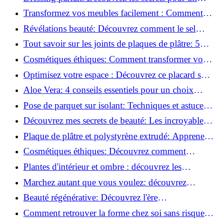
rangement optimal!
Transformez vos meubles facilement : Comment
installer des roulettes en un clin d'œil !
Révélations beauté: Découvrez comment le sel
transforme votre routine!
Tout savoir sur les joints de plaques de plâtre: 5
questions clés pour comprendre les fissures!
Cosmétiques éthiques: Comment transformer votre
routine beauté!
Optimisez votre espace : Découvrez ce placard sous
rampant à portes coulissantes!
Aloe Vera: 4 conseils essentiels pour un choix
parfait!
Pose de parquet sur isolant: Techniques et astuces
pour un sol parfait!
Découvrez mes secrets de beauté: Les incroyables
vertus du raisin!
Plaque de plâtre et polystyrène extrudé: Apprenez
à les coller efficacement!
Cosmétiques éthiques: Découvrez comment
transformer votre routine beauté!
Plantes d'intérieur et ombre : découvrez les
meilleures pour votre maison !
Marchez autant que vous voulez: découvrez
pourquoi c'est bénéfique!
Beauté régénérative: Découvrez l'ère
révolutionnaire de la cosmétique verte!
Comment retrouver la forme chez soi sans risque