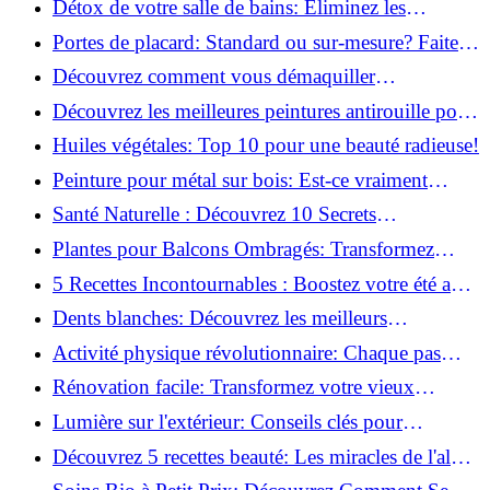
Détox de votre salle de bains: Éliminez les
ingrédients nocifs dès maintenant!
Portes de placard: Standard ou sur-mesure? Faites
le meilleur choix!
Découvrez comment vous démaquiller
naturellement: Astuces et secrets révélés!
Découvrez les meilleures peintures antirouille pour
le fer: Top 12 analysé!
Huiles végétales: Top 10 pour une beauté radieuse!
Peinture pour métal sur bois: Est-ce vraiment
possible?
Santé Naturelle : Découvrez 10 Secrets
Incontournables pour un Bien-être Optimal!
Plantes pour Balcons Ombragés: Transformez
votre Terrasse en Oasis Verte!
5 Recettes Incontournables : Boostez votre été avec
des huiles essentielles!
Dents blanches: Découvrez les meilleurs
ingrédients naturels!
Activité physique révolutionnaire: Chaque pas
compte pour votre santé!
Rénovation facile: Transformez votre vieux
parquet irrégulier en un clin d'œil!
Lumière sur l'extérieur: Conseils clés pour
concevoir et installer votre éclairage!
Découvrez 5 recettes beauté: Les miracles de l'aloe
vera pour votre peau!