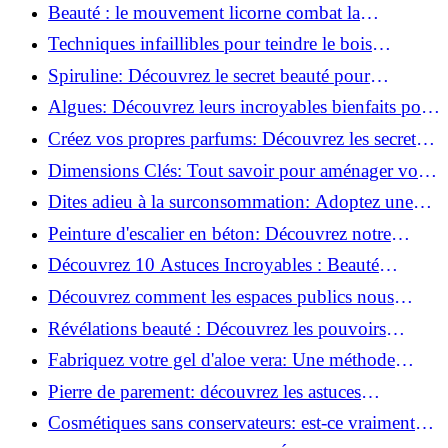
astuces incontournables!
Beauté : le mouvement licorne combat la
surconsommation !
Techniques infaillibles pour teindre le bois
naturellement: Découvrez comment!
Spiruline: Découvrez le secret beauté pour
revitaliser les peaux fatiguées!
Algues: Découvrez leurs incroyables bienfaits pour
la santé et la beauté!
Créez vos propres parfums: Découvrez les secrets
de la fabrication artisanale!
Dimensions Clés: Tout savoir pour aménager votre
salle de bains!
Dites adieu à la surconsommation: Adoptez une
vie plus simple!
Peinture d'escalier en béton: Découvrez notre
tutoriel facile et rapide!
Découvrez 10 Astuces Incroyables : Beauté
Naturelle avec le Concombre !
Découvrez comment les espaces publics nous
incitent à être plus actifs : Révélations surprenantes!
Révélations beauté : Découvrez les pouvoirs
insoupçonnés du concombre!
Fabriquez votre gel d'aloe vera: Une méthode
simple et rapide à la maison!
Pierre de parement: découvrez les astuces
infaillibles pour un nettoyage parfait!
Cosmétiques sans conservateurs: est-ce vraiment
possible?