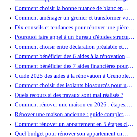
et bonnes pratiques
Comment choisir la bonne nuance de blanc en
décoration et éviter les pièges ?
Comment aménager un grenier et transformer vos
combles en espace habitable ?
Dix conseils et tendances pour rénover une pièce
de la maison
Pourquoi faire appel à un bureau d'études structure
pour garantir la sécurité de vos rénovations ?
Comment choisir entre déclaration préalable et
permis de construire pour vos travaux ?
Comment bénéficier des 6 aides à la rénovation
énergétique à Grenoble ?
Comment bénéficier des 7 aides financières pour la
rénovation énergétique à Voiron ?
Guide 2025 des aides à la rénovation à Grenoble et
Voiron : MaPrimeRénov’, CEE, aides locales
Comment choisir des isolants biosourcés pour une
rénovation écologique ?
Quels recours si des travaux sont mal réalisés ?
Comment rénover une maison en 2026 : étapes,
coûts et conseils ?
Rénover une maison ancienne : guide complet,
étapes, budget et astuces
Comment rénover un appartement en 5 étapes clés
?
Quel budget pour rénover son appartement en