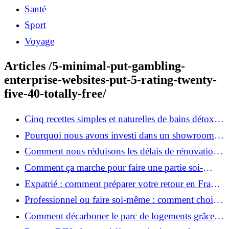
Santé
Sport
Voyage
Articles /5-minimal-put-gambling-
enterprise-websites-put-5-rating-twenty-
five-40-totally-free/
Cinq recettes simples et naturelles de bains détox
maison
Pourquoi nous avons investi dans un showroom-
atelier et ce que cela apporte aux clients
Comment nous réduisons les délais de rénovation à
3 mois au lieu de 6?
Comment ça marche pour faire une partie soi-
même et nous confier le reste ?
Expatrié : comment préparer votre retour en France
et rénover votre bien à distance ?
Professionnel ou faire soi-même : comment choisir
pour votre rénovation ?
Comment décarboner le parc de logements grâce à
la rénovation énergétique ?