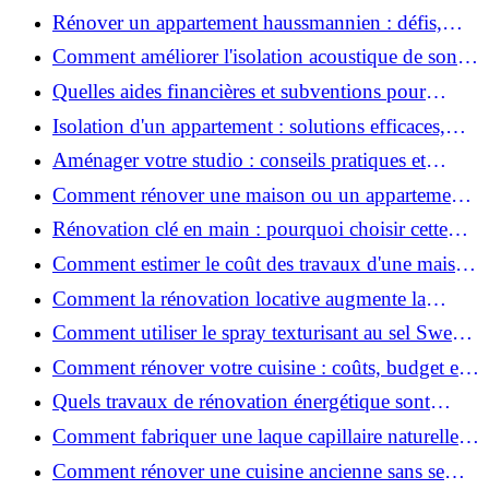
2026 ?
Rénover un appartement haussmannien : défis,
conseils pratiques et estimation des prix
Comment améliorer l'isolation acoustique de son
appartement ?
Quelles aides financières et subventions pour
rénover votre appartement en 2026 ?
Isolation d'un appartement : solutions efficaces,
prix et conseils
Aménager votre studio : conseils pratiques et
erreurs à éviter
Comment rénover une maison ou un appartement
avec 50 000 € : budget, étapes et astuces ?
Rénovation clé en main : pourquoi choisir cette
solution et à quoi faire attention ?
Comment estimer le coût des travaux d'une maison
?
Comment la rénovation locative augmente la
rentabilité de votre parc immobilier ?
Comment utiliser le spray texturisant au sel Sweet
Salt pour des cheveux effet plage ?
Comment rénover votre cuisine : coûts, budget et
astuces bois ?
Quels travaux de rénovation énergétique sont
éligibles à MaPrimeRénov' ?
Comment fabriquer une laque capillaire naturelle
maison ?
Comment rénover une cuisine ancienne sans se