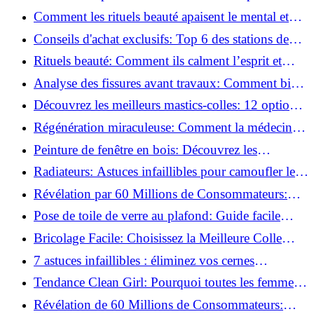
basse pression
Comment les rituels beauté apaisent le mental et
créent des moments pour soi ?
Conseils d'achat exclusifs: Top 6 des stations de
peinture basse pression incontournables!
Rituels beauté: Comment ils calment l’esprit et
chouchoutent votre âme!
Analyse des fissures avant travaux: Comment bien
préparer vos surfaces!
Découvrez les meilleurs mastics-colles: 12 options
dès 6,70 €!
Régénération miraculeuse: Comment la médecine
régénérative peut restaurer votre confiance!
Peinture de fenêtre en bois: Découvrez les
techniques infaillibles pour un résultat parfait!
Radiateurs: Astuces infaillibles pour camoufler les
tuyaux apparents!
Révélation par 60 Millions de Consommateurs:
Découvrez le sérum anti-rides numéro un!
Pose de toile de verre au plafond: Guide facile
pour débutants!
Bricolage Facile: Choisissez la Meilleure Colle
pour Chaque Matériau!
7 astuces infaillibles : éliminez vos cernes
rapidement !
Tendance Clean Girl: Pourquoi toutes les femmes
l'adoptent?
Révélation de 60 Millions de Consommateurs: