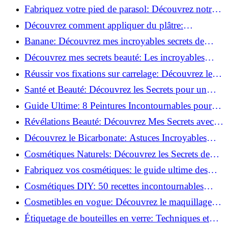
Découvrez le meilleur fond de teint pour votre
Fabriquez votre pied de parasol: Découvrez notre
peau!
tutoriel facile !
Découvrez comment appliquer du plâtre:
Techniques pour un mur intérieur parfait!
Banane: Découvrez mes incroyables secrets de
beauté!
Découvrez mes secrets beauté: Les incroyables
vertus du curcuma!
Réussir vos fixations sur carrelage: Découvrez les
astuces infaillibles !
Santé et Beauté: Découvrez les Secrets pour un
Bien-être Optimal!
Guide Ultime: 8 Peintures Incontournables pour
Bois Extérieurs!
Révélations Beauté: Découvrez Mes Secrets avec le
Thé Vert Matcha!
Découvrez le Bicarbonate: Astuces Incroyables
pour Votre Quotidien!
Cosmétiques Naturels: Découvrez les Secrets de
Beauté Éco-responsables!
Fabriquez vos cosmétiques: le guide ultime des
produits de beauté maison!
Cosmétiques DIY: 50 recettes incontournables
pour sublimer votre beauté naturelle!
Cosmetibles en vogue: Découvrez le maquillage
100% comestible!
Étiquetage de bouteilles en verre: Techniques et