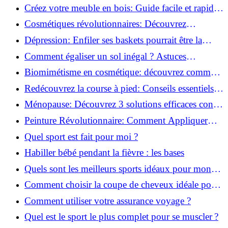
pour transformer votre bien-être!
Créez votre meuble en bois: Guide facile et rapide
pour débutants!
Cosmétiques révolutionnaires: Découvrez
comment les fermes verticales transforment la
Dépression: Enfiler ses baskets pourrait être la
beauté!
solution!
Comment égaliser un sol inégal ? Astuces
infaillibles pour réussir !
Biomimétisme en cosmétique: découvrez comment
la nature inspire l'avenir des soins beauté!
Redécouvrez la course à pied: Conseils essentiels
pour reprendre!
Ménopause: Découvrez 3 solutions efficaces contre
les bouffées de chaleur!
Peinture Révolutionnaire: Comment Appliquer
Deux Couleurs Sur Une Porte!
Quel sport est fait pour moi ?
Habiller bébé pendant la fièvre : les bases
Quels sont les meilleurs sports idéaux pour mon
enfant ?
Comment choisir la coupe de cheveux idéale pour
votre visage ?
Comment utiliser votre assurance voyage ?
Quel est le sport le plus complet pour se muscler ?