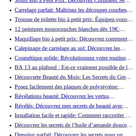
Soins Bio à Petit Prix: Découvrez Comment Se
Chouchouter Pour Moins de 35€!
Carrelage parfait: Maîtrisez les découpes courbes
facilement!
Trousse de toilette bio à petit prix: Équipez-vous
pour moins de 25€!
12 peintures monocouches blanches dès 19€:
Découvrez les meilleures offres!
Maquillage bio à petit prix: Découvrez comment
s'équiper pour moins de 50€!
Calepinage de carrelage au sol: Découvrez les
astuces incontournables!
Cosmétique solide: Révolutionnez votre routine
beauté pour zéro déchet!
BA 13 au plafond : Est-ce vraiment possible de les
coller ?
Découverte Beauté du Mois: Les Secrets du Green
Glamour !
Posez facilement des plaques de polystyrène:
Transformez votre plafond sans effort !
Révélations beauté: Découvrez les vertus
insoupçonnées de l'huile de coco!
Révélés: Découvrez mes secrets de beauté avec
l'huile de ricin!
Installation facile et rapide: Comment raccorder un
luminaire au plafond!
Découvrez les secrets de l’huile d’amande douce :
Pourquoi vous devez l'adopter!
Dressing parfait: Découvrez les secrets pour un