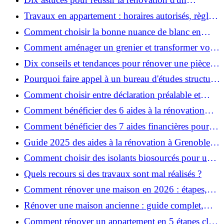
appartement
Travaux en appartement : horaires autorisés, règles
et bonnes pratiques
Comment choisir la bonne nuance de blanc en
décoration et éviter les pièges ?
Comment aménager un grenier et transformer vos
combles en espace habitable ?
Dix conseils et tendances pour rénover une pièce
de la maison
Pourquoi faire appel à un bureau d'études structure
pour garantir la sécurité de vos rénovations ?
Comment choisir entre déclaration préalable et
permis de construire pour vos travaux ?
Comment bénéficier des 6 aides à la rénovation
énergétique à Grenoble ?
Comment bénéficier des 7 aides financières pour la
rénovation énergétique à Voiron ?
Guide 2025 des aides à la rénovation à Grenoble et
Voiron : MaPrimeRénov’, CEE, aides locales
Comment choisir des isolants biosourcés pour une
rénovation écologique ?
Quels recours si des travaux sont mal réalisés ?
Comment rénover une maison en 2026 : étapes,
coûts et conseils ?
Rénover une maison ancienne : guide complet,
étapes, budget et astuces
Comment rénover un appartement en 5 étapes clés