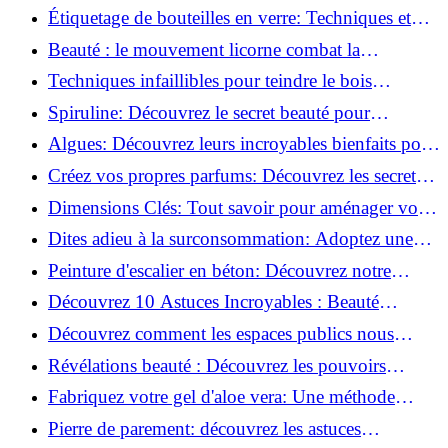
100% comestible!
Étiquetage de bouteilles en verre: Techniques et
astuces incontournables!
Beauté : le mouvement licorne combat la
surconsommation !
Techniques infaillibles pour teindre le bois
naturellement: Découvrez comment!
Spiruline: Découvrez le secret beauté pour
revitaliser les peaux fatiguées!
Algues: Découvrez leurs incroyables bienfaits pour
la santé et la beauté!
Créez vos propres parfums: Découvrez les secrets
de la fabrication artisanale!
Dimensions Clés: Tout savoir pour aménager votre
salle de bains!
Dites adieu à la surconsommation: Adoptez une
vie plus simple!
Peinture d'escalier en béton: Découvrez notre
tutoriel facile et rapide!
Découvrez 10 Astuces Incroyables : Beauté
Naturelle avec le Concombre !
Découvrez comment les espaces publics nous
incitent à être plus actifs : Révélations surprenantes!
Révélations beauté : Découvrez les pouvoirs
insoupçonnés du concombre!
Fabriquez votre gel d'aloe vera: Une méthode
simple et rapide à la maison!
Pierre de parement: découvrez les astuces