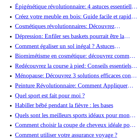
Monter des Carreaux de Béton Cellulaire!
Épigénétique révolutionnaire: 4 astuces essentielles
pour transformer votre bien-être!
Créez votre meuble en bois: Guide facile et rapide
pour débutants!
Cosmétiques révolutionnaires: Découvrez
comment les fermes verticales transforment la
Dépression: Enfiler ses baskets pourrait être la
beauté!
solution!
Comment égaliser un sol inégal ? Astuces
infaillibles pour réussir !
Biomimétisme en cosmétique: découvrez comment
la nature inspire l'avenir des soins beauté!
Redécouvrez la course à pied: Conseils essentiels
pour reprendre!
Ménopause: Découvrez 3 solutions efficaces contre
les bouffées de chaleur!
Peinture Révolutionnaire: Comment Appliquer
Deux Couleurs Sur Une Porte!
Quel sport est fait pour moi ?
Habiller bébé pendant la fièvre : les bases
Quels sont les meilleurs sports idéaux pour mon
enfant ?
Comment choisir la coupe de cheveux idéale pour
votre visage ?
Comment utiliser votre assurance voyage ?