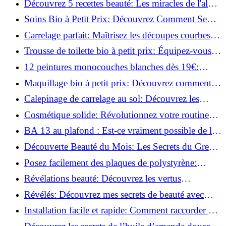
Découvrez 5 recettes beauté: Les miracles de l'aloe
vera pour votre peau!
Soins Bio à Petit Prix: Découvrez Comment Se
Chouchouter Pour Moins de 35€!
Carrelage parfait: Maîtrisez les découpes courbes
facilement!
Trousse de toilette bio à petit prix: Équipez-vous
pour moins de 25€!
12 peintures monocouches blanches dès 19€:
Découvrez les meilleures offres!
Maquillage bio à petit prix: Découvrez comment
s'équiper pour moins de 50€!
Calepinage de carrelage au sol: Découvrez les
astuces incontournables!
Cosmétique solide: Révolutionnez votre routine
beauté pour zéro déchet!
BA 13 au plafond : Est-ce vraiment possible de les
coller ?
Découverte Beauté du Mois: Les Secrets du Green
Glamour !
Posez facilement des plaques de polystyrène:
Transformez votre plafond sans effort !
Révélations beauté: Découvrez les vertus
insoupçonnées de l'huile de coco!
Révélés: Découvrez mes secrets de beauté avec
l'huile de ricin!
Installation facile et rapide: Comment raccorder un
luminaire au plafond!