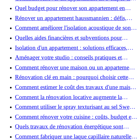
?
Quel budget pour rénover son appartement en
2026 ?
Rénover un appartement haussmannien : défis,
conseils pratiques et estimation des prix
Comment améliorer l'isolation acoustique de son
appartement ?
Quelles aides financières et subventions pour
rénover votre appartement en 2026 ?
Isolation d'un appartement : solutions efficaces,
prix et conseils
Aménager votre studio : conseils pratiques et
erreurs à éviter
Comment rénover une maison ou un appartement
avec 50 000 € : budget, étapes et astuces ?
Rénovation clé en main : pourquoi choisir cette
solution et à quoi faire attention ?
Comment estimer le coût des travaux d'une maison
?
Comment la rénovation locative augmente la
rentabilité de votre parc immobilier ?
Comment utiliser le spray texturisant au sel Sweet
Salt pour des cheveux effet plage ?
Comment rénover votre cuisine : coûts, budget et
astuces bois ?
Quels travaux de rénovation énergétique sont
éligibles à MaPrimeRénov' ?
Comment fabriquer une laque capillaire naturelle