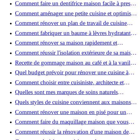
: techniques, coûts et conseils
Comment faire un dentifrice maison facile à presser
?
Comment aménager une petite cuisine et optimiser
chaque centimètre carré ?
Comment rénover un plan de travail de cuisine
facilement : guide étape par étape
Comment fabriquer un baume à lèvres hydratant et
naturel au suif ?
Comment rénover sa maison rapidement et
efficacement ?
Comment réussir l'isolation extérieure de sa maison
pour une rénovation performante et durable ?
Recette de gommage maison au café et à la vanille
pour une peau douce
Quel budget prévoir pour rénover une cuisine à
Voiron en 2026 : coûts et aides locales ?
Comment choisir entre cuisiniste, architecte et
contractant général à Voiron ?
Quelles sont mes marques de soins naturels
préférées ?
Quels styles de cuisine conviennent aux maisons et
appartements du Voironnais ?
Comment rénover une maison en pisé pour un
habitat sain et performant ?
Comment faire du maquillage maison que vous
utiliserez vraiment ?
Comment réussir la rénovation d'une maison de
ville en 2026 ?