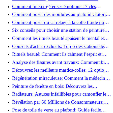
conseils sécurité, déco et rangement
Comment mieux gérer ses émotions : 7 clés
pratiques
Comment poser des moulures au plafond : tutoriel
vidéo pas à pas ?
Comment poser du carrelage à la colle fluide pour
un rendu professionnel ?
Six conseils pour choisir une station de peinture
basse pression
Comment les rituels beauté apaisent le mental et
créent des moments pour soi ?
Conseils d'achat exclusifs: Top 6 des stations de
peinture basse pression incontournables!
Rituels beauté: Comment ils calment l’esprit et
chouchoutent votre âme!
Analyse des fissures avant travaux: Comment bien
préparer vos surfaces!
Découvrez les meilleurs mastics-colles: 12 options
dès 6,70 €!
Régénération miraculeuse: Comment la médecine
régénérative peut restaurer votre confiance!
Peinture de fenêtre en bois: Découvrez les
techniques infaillibles pour un résultat parfait!
Radiateurs: Astuces infaillibles pour camoufler les
tuyaux apparents!
Révélation par 60 Millions de Consommateurs:
Découvrez le sérum anti-rides numéro un!
Pose de toile de verre au plafond: Guide facile