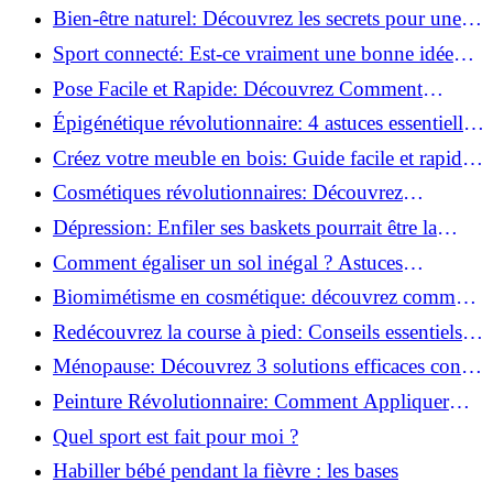
Incontournables pour Réussir!
Bien-être naturel: Découvrez les secrets pour une
vie saine!
Sport connecté: Est-ce vraiment une bonne idée
pour vous?
Pose Facile et Rapide: Découvrez Comment
Monter des Carreaux de Béton Cellulaire!
Épigénétique révolutionnaire: 4 astuces essentielles
pour transformer votre bien-être!
Créez votre meuble en bois: Guide facile et rapide
pour débutants!
Cosmétiques révolutionnaires: Découvrez
comment les fermes verticales transforment la
Dépression: Enfiler ses baskets pourrait être la
beauté!
solution!
Comment égaliser un sol inégal ? Astuces
infaillibles pour réussir !
Biomimétisme en cosmétique: découvrez comment
la nature inspire l'avenir des soins beauté!
Redécouvrez la course à pied: Conseils essentiels
pour reprendre!
Ménopause: Découvrez 3 solutions efficaces contre
les bouffées de chaleur!
Peinture Révolutionnaire: Comment Appliquer
Deux Couleurs Sur Une Porte!
Quel sport est fait pour moi ?
Habiller bébé pendant la fièvre : les bases