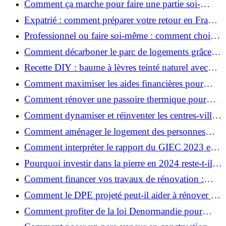
Comment ça marche pour faire une partie soi-
même et nous confier le reste ?
Expatrié : comment préparer votre retour en France
et rénover votre bien à distance ?
Professionnel ou faire soi-même : comment choisir
pour votre rénovation ?
Comment décarboner le parc de logements grâce à
la rénovation énergétique ?
Recette DIY : baume à lèvres teinté naturel avec
SPF
Comment maximiser les aides financières pour
votre rénovation ?
Comment rénover une passoire thermique pour
une maison durable ?
Comment dynamiser et réinventer les centres-villes
avec Action Cœur de Ville ?
Comment aménager le logement des personnes
âgées et obtenir des aides financières ?
Comment interpréter le rapport du GIEC 2023 et
en retenir l'essentiel ?
Pourquoi investir dans la pierre en 2024 reste-t-il
un choix sûr ?
Comment financer vos travaux de rénovation :
aides, prêts et solutions pratiques ?
Comment le DPE projeté peut-il aider à rénover et
valoriser votre bien ?
Comment profiter de la loi Denormandie pour
investir dans l'ancien et défiscaliser ?