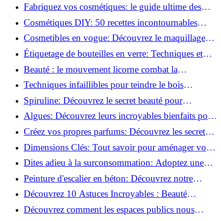
Beauté Éco-responsables!
Fabriquez vos cosmétiques: le guide ultime des
produits de beauté maison!
Cosmétiques DIY: 50 recettes incontournables
pour sublimer votre beauté naturelle!
Cosmetibles en vogue: Découvrez le maquillage
100% comestible!
Étiquetage de bouteilles en verre: Techniques et
astuces incontournables!
Beauté : le mouvement licorne combat la
surconsommation !
Techniques infaillibles pour teindre le bois
naturellement: Découvrez comment!
Spiruline: Découvrez le secret beauté pour
revitaliser les peaux fatiguées!
Algues: Découvrez leurs incroyables bienfaits pour
la santé et la beauté!
Créez vos propres parfums: Découvrez les secrets
de la fabrication artisanale!
Dimensions Clés: Tout savoir pour aménager votre
salle de bains!
Dites adieu à la surconsommation: Adoptez une
vie plus simple!
Peinture d'escalier en béton: Découvrez notre
tutoriel facile et rapide!
Découvrez 10 Astuces Incroyables : Beauté
Naturelle avec le Concombre !
Découvrez comment les espaces publics nous
incitent à être plus actifs : Révélations surprenantes!