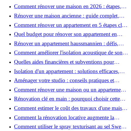
Comment rénover une maison en 2026 : étapes,
coûts et conseils ?
Rénover une maison ancienne : guide complet,
étapes, budget et astuces
Comment rénover un appartement en 5 étapes clés
?
Quel budget pour rénover son appartement en
2026 ?
Rénover un appartement haussmannien : défis,
conseils pratiques et estimation des prix
Comment améliorer l'isolation acoustique de son
appartement ?
Quelles aides financières et subventions pour
rénover votre appartement en 2026 ?
Isolation d'un appartement : solutions efficaces,
prix et conseils
Aménager votre studio : conseils pratiques et
erreurs à éviter
Comment rénover une maison ou un appartement
avec 50 000 € : budget, étapes et astuces ?
Rénovation clé en main : pourquoi choisir cette
solution et à quoi faire attention ?
Comment estimer le coût des travaux d'une maison
?
Comment la rénovation locative augmente la
rentabilité de votre parc immobilier ?
Comment utiliser le spray texturisant au sel Sweet