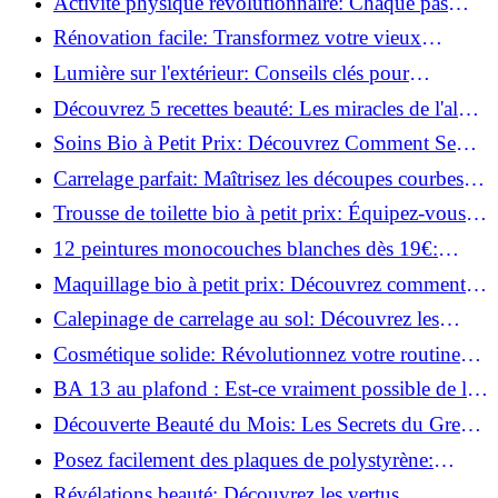
Activité physique révolutionnaire: Chaque pas
compte pour votre santé!
Rénovation facile: Transformez votre vieux
parquet irrégulier en un clin d'œil!
Lumière sur l'extérieur: Conseils clés pour
concevoir et installer votre éclairage!
Découvrez 5 recettes beauté: Les miracles de l'aloe
vera pour votre peau!
Soins Bio à Petit Prix: Découvrez Comment Se
Chouchouter Pour Moins de 35€!
Carrelage parfait: Maîtrisez les découpes courbes
facilement!
Trousse de toilette bio à petit prix: Équipez-vous
pour moins de 25€!
12 peintures monocouches blanches dès 19€:
Découvrez les meilleures offres!
Maquillage bio à petit prix: Découvrez comment
s'équiper pour moins de 50€!
Calepinage de carrelage au sol: Découvrez les
astuces incontournables!
Cosmétique solide: Révolutionnez votre routine
beauté pour zéro déchet!
BA 13 au plafond : Est-ce vraiment possible de les
coller ?
Découverte Beauté du Mois: Les Secrets du Green
Glamour !
Posez facilement des plaques de polystyrène:
Transformez votre plafond sans effort !
Révélations beauté: Découvrez les vertus