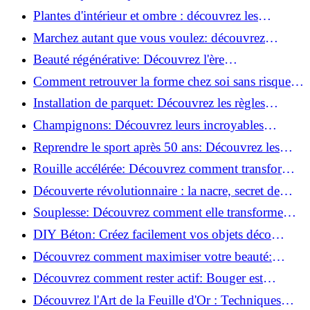
transformer votre routine beauté!
Plantes d'intérieur et ombre : découvrez les
meilleures pour votre maison !
Marchez autant que vous voulez: découvrez
pourquoi c'est bénéfique!
Beauté régénérative: Découvrez l'ère
révolutionnaire de la cosmétique verte!
Comment retrouver la forme chez soi sans risque
de blessure: Techniques et conseils sûrs!
Installation de parquet: Découvrez les règles
essentielles à respecter!
Champignons: Découvrez leurs incroyables
pouvoirs antioxydants!
Reprendre le sport après 50 ans: Découvrez les
meilleures méthodes!
Rouille accélérée: Découvrez comment transformer
la corrosion en déco tendance!
Découverte révolutionnaire : la nacre, secret de
régénération inouï !
Souplesse: Découvrez comment elle transforme
votre performance sportive!
DIY Béton: Créez facilement vos objets déco
tendance!
Découvrez comment maximiser votre beauté:
Astuces et secrets révélés!
Découvrez comment rester actif: Bouger est
toujours possible!
Découvrez l'Art de la Feuille d'Or : Techniques