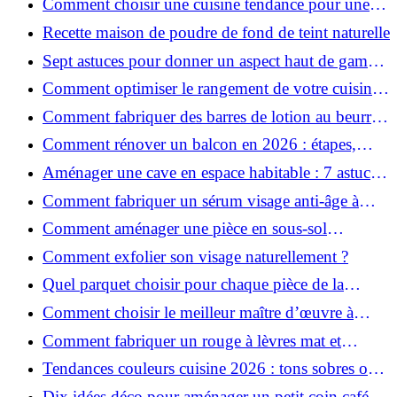
Comment choisir une cuisine tendance pour une
rénovation en 2026 ?
Recette maison de poudre de fond de teint naturelle
Sept astuces pour donner un aspect haut de gamme
à votre cuisine
Comment optimiser le rangement de votre cuisine
et gagner de la place ?
Comment fabriquer des barres de lotion au beurre
de karité ?
Comment rénover un balcon en 2026 : étapes,
budget et matériaux ?
Aménager une cave en espace habitable : 7 astuces
essentielles
Comment fabriquer un sérum visage anti-âge à
l'huile de rose musquée ?
Comment aménager une pièce en sous-sol
efficacement ?
Comment exfolier son visage naturellement ?
Quel parquet choisir pour chaque pièce de la
maison ?
Comment choisir le meilleur maître d’œuvre à
Grenoble en 2026 ?
Comment fabriquer un rouge à lèvres mat et
hydratant fait maison ?
Tendances couleurs cuisine 2026 : tons sobres ou
colorés, que choisir ?
Dix idées déco pour aménager un petit coin café