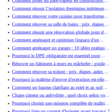
Comment poser un pare-vapeur en construction et
rénovation : rôle et erreurs à éviter?
Comment réussir l’isolation thermique intérieure
pour une maison économe en énergie ?
Comment rénover votre cuisine pour transformer
votre espace de vie ?
Comment rénover sa salle de bains : prix, étapes et
astuces ?
Comment réussir une rénovation globale pour des
économies et un confort durables?
Comment aménager et optimiser l'espace d'un
studio : 10 astuces pratiques ?
Comment aménager un garage : 10 idées pratiques
et efficaces ?
Pourquoi le DPE obligatoire est essentiel pour
vendre ou louer un bien ?
Rénover un bâtiment à murs en mâchefer : guide
pratique et solutions
Comment rénover sa toiture : prix, étapes, aides et
réglementation ?
Pourquoi la maîtrise d'œuvre d'exécution est-elle
indispensable pour vos chantiers ?
Comment un baume clarifiant au miel et au suif
peut-il purifier la peau ?
Chape ciment ou anhydrite : quel choix selon votre
projet ?
Pourquoi choisir une mission complète de maîtrise
d’œuvre pour réussir vos projets?
Pourquoi faire un constat d'huissier avant travaux ?