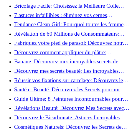
pour débutants!
Bricolage Facile: Choisissez la Meilleure Colle
pour Chaque Matériau!
7 astuces infaillibles : éliminez vos cernes
rapidement !
Tendance Clean Girl: Pourquoi toutes les femmes
l'adoptent?
Révélation de 60 Millions de Consommateurs:
Découvrez le meilleur fond de teint pour votre
Fabriquez votre pied de parasol: Découvrez notre
peau!
tutoriel facile !
Découvrez comment appliquer du plâtre:
Techniques pour un mur intérieur parfait!
Banane: Découvrez mes incroyables secrets de
beauté!
Découvrez mes secrets beauté: Les incroyables
vertus du curcuma!
Réussir vos fixations sur carrelage: Découvrez les
astuces infaillibles !
Santé et Beauté: Découvrez les Secrets pour un
Bien-être Optimal!
Guide Ultime: 8 Peintures Incontournables pour
Bois Extérieurs!
Révélations Beauté: Découvrez Mes Secrets avec le
Thé Vert Matcha!
Découvrez le Bicarbonate: Astuces Incroyables
pour Votre Quotidien!
Cosmétiques Naturels: Découvrez les Secrets de