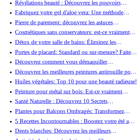
Révélations beauté : Découvrez les pouvoirs
insoupçonnés du concombre!
Fabriquez votre gel d'aloe vera: Une méthode
simple et rapide à la maison!
Pierre de parement: découvrez les astuces
infaillibles pour un nettoyage parfait!
Cosmétiques sans conservateurs: est-ce vraiment
possible?
Détox de votre salle de bains: Éliminez les
ingrédients nocifs dès maintenant!
Portes de placard: Standard ou sur-mesure? Faites
le meilleur choix!
Découvrez comment vous démaquiller
naturellement: Astuces et secrets révélés!
Découvrez les meilleures peintures antirouille pour
le fer: Top 12 analysé!
Huiles végétales: Top 10 pour une beauté radieuse!
Peinture pour métal sur bois: Est-ce vraiment
possible?
Santé Naturelle : Découvrez 10 Secrets
Incontournables pour un Bien-être Optimal!
Plantes pour Balcons Ombragés: Transformez
votre Terrasse en Oasis Verte!
5 Recettes Incontournables : Boostez votre été avec
des huiles essentielles!
Dents blanches: Découvrez les meilleurs
ingrédients naturels!