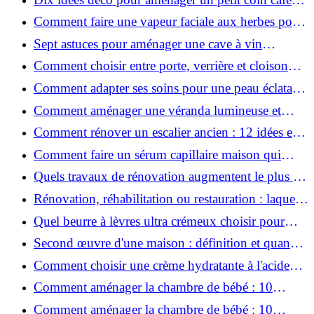
chez soi
Comment faire une vapeur faciale aux herbes pour
une peau plus saine et rajeunie ?
Sept astuces pour aménager une cave à vin
naturelle chez soi
Comment choisir entre porte, verrière et cloison
coulissante pour séparer vos pièces ?
Comment adapter ses soins pour une peau éclatante
en hiver ?
Comment aménager une véranda lumineuse et
conviviale : 12 idées déco
Comment rénover un escalier ancien : 12 idées et
astuces faciles pas à pas
Comment faire un sérum capillaire maison qui
stimule réellement la pousse des cheveux ?
Quels travaux de rénovation augmentent le plus la
valeur d'une maison pour la revente ?
Rénovation, réhabilitation ou restauration : laquelle
convient le mieux à mon logement ?
Quel beurre à lèvres ultra crémeux choisir pour
lèvres sèches et gercées?
Second œuvre d'une maison : définition et quand
le réaliser
Comment choisir une crème hydratante à l'acide
hyaluronique et niacinamide ?
Comment aménager la chambre de bébé : 10
conseils sécurité, déco et rangement
Comment aménager la chambre de bébé : 10