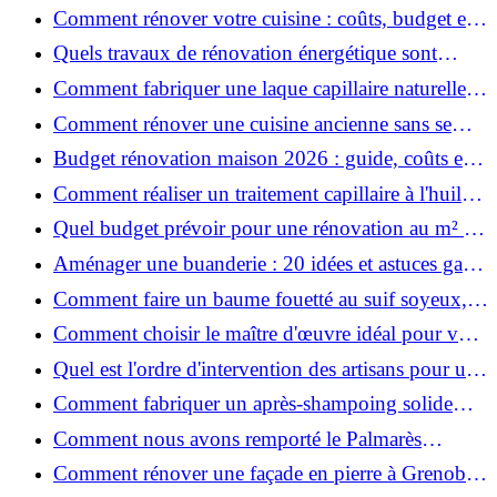
Salt pour des cheveux effet plage ?
Comment rénover votre cuisine : coûts, budget et
astuces bois ?
Quels travaux de rénovation énergétique sont
éligibles à MaPrimeRénov' ?
Comment fabriquer une laque capillaire naturelle
maison ?
Comment rénover une cuisine ancienne sans se
ruiner ?
Budget rénovation maison 2026 : guide, coûts et
astuces
Comment réaliser un traitement capillaire à l'huile
maison efficace ?
Quel budget prévoir pour une rénovation au m² en
2026 ?
Aménager une buanderie : 20 idées et astuces gain
de place pour un espace fonctionnel et stylé
Comment faire un baume fouetté au suif soyeux,
fait maison ?
Comment choisir le maître d'œuvre idéal pour vos
travaux de rénovation ?
Quel est l'ordre d'intervention des artisans pour une
rénovation ?
Comment fabriquer un après-shampoing solide
naturel pour cheveux ?
Comment nous avons remporté le Palmarès
(Ré)HABITER 2025 : les coulisses du projet primé
Comment rénover une façade en pierre à Grenoble
?