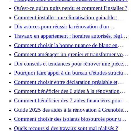
Qu'est-ce qu'un puits perdu et comment l'installer ?
Comment installer une climatisation gainable :
coût, étapes et conseils ?
Dix astuces pour réussir la rénovation d'un
appartement
Travaux en appartement : horaires autorisés, règles
et bonnes pratiques
Comment choisir la bonne nuance de blanc en
décoration et éviter les pièges ?
Comment aménager un grenier et transformer vos
combles en espace habitable ?
Dix conseils et tendances pour rénover une pièce
de la maison
Pourquoi faire appel à un bureau d'études structure
pour garantir la sécurité de vos rénovations ?
Comment choisir entre déclaration préalable et
permis de construire pour vos travaux ?
Comment bénéficier des 6 aides à la rénovation
énergétique à Grenoble ?
Comment bénéficier des 7 aides financières pour la
rénovation énergétique à Voiron ?
Guide 2025 des aides à la rénovation à Grenoble et
Voiron : MaPrimeRénov’, CEE, aides locales
Comment choisir des isolants biosourcés pour une
rénovation écologique ?
Quels recours si des travaux sont mal réalisés ?