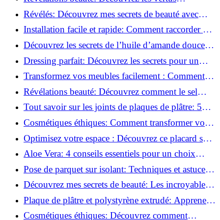
insoupçonnées de l'huile de coco!
Révélés: Découvrez mes secrets de beauté avec
l'huile de ricin!
Installation facile et rapide: Comment raccorder un
luminaire au plafond!
Découvrez les secrets de l’huile d’amande douce :
Pourquoi vous devez l'adopter!
Dressing parfait: Découvrez les secrets pour un
rangement optimal!
Transformez vos meubles facilement : Comment
installer des roulettes en un clin d'œil !
Révélations beauté: Découvrez comment le sel
transforme votre routine!
Tout savoir sur les joints de plaques de plâtre: 5
questions clés pour comprendre les fissures!
Cosmétiques éthiques: Comment transformer votre
routine beauté!
Optimisez votre espace : Découvrez ce placard sous
rampant à portes coulissantes!
Aloe Vera: 4 conseils essentiels pour un choix
parfait!
Pose de parquet sur isolant: Techniques et astuces
pour un sol parfait!
Découvrez mes secrets de beauté: Les incroyables
vertus du raisin!
Plaque de plâtre et polystyrène extrudé: Apprenez
à les coller efficacement!
Cosmétiques éthiques: Découvrez comment