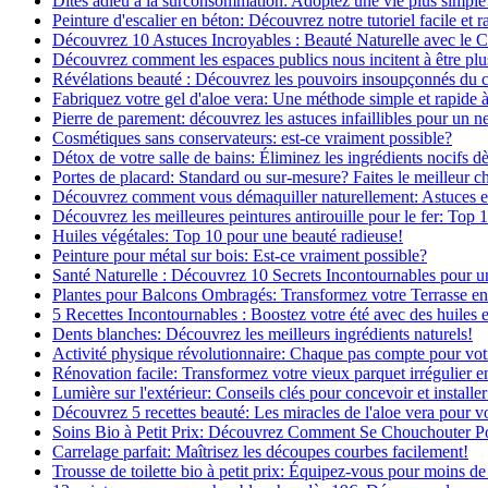
Dites adieu à la surconsommation: Adoptez une vie plus simple
Peinture d'escalier en béton: Découvrez notre tutoriel facile et r
Découvrez 10 Astuces Incroyables : Beauté Naturelle avec le 
Découvrez comment les espaces publics nous incitent à être plus
Révélations beauté : Découvrez les pouvoirs insoupçonnés du
Fabriquez votre gel d'aloe vera: Une méthode simple et rapide 
Pierre de parement: découvrez les astuces infaillibles pour un ne
Cosmétiques sans conservateurs: est-ce vraiment possible?
Détox de votre salle de bains: Éliminez les ingrédients nocifs d
Portes de placard: Standard ou sur-mesure? Faites le meilleur c
Découvrez comment vous démaquiller naturellement: Astuces et 
Découvrez les meilleures peintures antirouille pour le fer: Top 
Huiles végétales: Top 10 pour une beauté radieuse!
Peinture pour métal sur bois: Est-ce vraiment possible?
Santé Naturelle : Découvrez 10 Secrets Incontournables pour u
Plantes pour Balcons Ombragés: Transformez votre Terrasse en
5 Recettes Incontournables : Boostez votre été avec des huiles e
Dents blanches: Découvrez les meilleurs ingrédients naturels!
Activité physique révolutionnaire: Chaque pas compte pour vot
Rénovation facile: Transformez votre vieux parquet irrégulier en
Lumière sur l'extérieur: Conseils clés pour concevoir et installer
Découvrez 5 recettes beauté: Les miracles de l'aloe vera pour v
Soins Bio à Petit Prix: Découvrez Comment Se Chouchouter P
Carrelage parfait: Maîtrisez les découpes courbes facilement!
Trousse de toilette bio à petit prix: Équipez-vous pour moins de