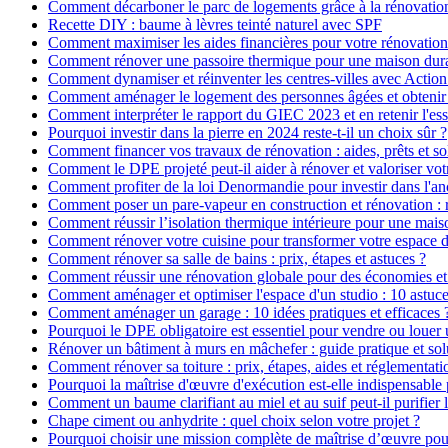
Comment décarboner le parc de logements grâce à la rénovatio
Recette DIY : baume à lèvres teinté naturel avec SPF
Comment maximiser les aides financières pour votre rénovation
Comment rénover une passoire thermique pour une maison dur
Comment dynamiser et réinventer les centres-villes avec Action
Comment aménager le logement des personnes âgées et obtenir d
Comment interpréter le rapport du GIEC 2023 et en retenir l'ess
Pourquoi investir dans la pierre en 2024 reste-t-il un choix sûr ?
Comment financer vos travaux de rénovation : aides, prêts et so
Comment le DPE projeté peut-il aider à rénover et valoriser vot
Comment profiter de la loi Denormandie pour investir dans l'anci
Comment poser un pare-vapeur en construction et rénovation : rô
Comment réussir l’isolation thermique intérieure pour une mai
Comment rénover votre cuisine pour transformer votre espace d
Comment rénover sa salle de bains : prix, étapes et astuces ?
Comment réussir une rénovation globale pour des économies et
Comment aménager et optimiser l'espace d'un studio : 10 astuce
Comment aménager un garage : 10 idées pratiques et efficaces 
Pourquoi le DPE obligatoire est essentiel pour vendre ou louer 
Rénover un bâtiment à murs en mâchefer : guide pratique et sol
Comment rénover sa toiture : prix, étapes, aides et réglementati
Pourquoi la maîtrise d'œuvre d'exécution est-elle indispensable 
Comment un baume clarifiant au miel et au suif peut-il purifier 
Chape ciment ou anhydrite : quel choix selon votre projet ?
Pourquoi choisir une mission complète de maîtrise d’œuvre pour