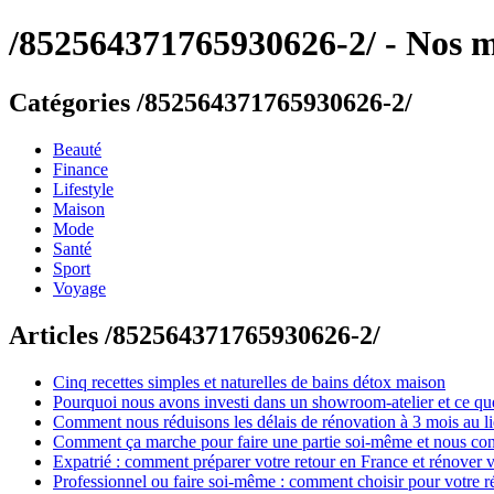
/852564371765930626-2/ - Nos 
Catégories /852564371765930626-2/
Beauté
Finance
Lifestyle
Maison
Mode
Santé
Sport
Voyage
Articles /852564371765930626-2/
Cinq recettes simples et naturelles de bains détox maison
Pourquoi nous avons investi dans un showroom-atelier et ce que
Comment nous réduisons les délais de rénovation à 3 mois au l
Comment ça marche pour faire une partie soi-même et nous confi
Expatrié : comment préparer votre retour en France et rénover v
Professionnel ou faire soi-même : comment choisir pour votre r