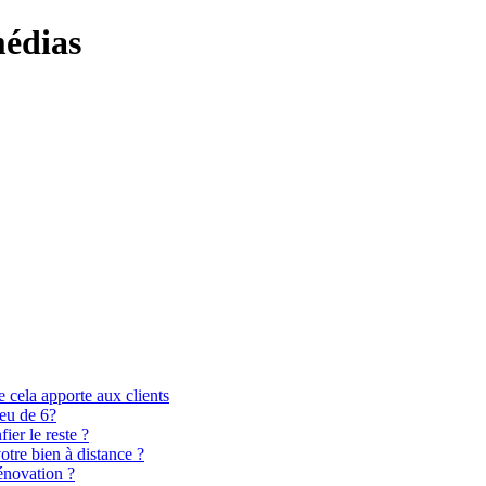
médias
 cela apporte aux clients
ieu de 6?
er le reste ?
otre bien à distance ?
énovation ?