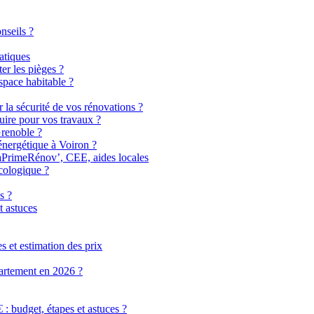
nseils ?
atiques
er les pièges ?
pace habitable ?
r la sécurité de vos rénovations ?
uire pour vos travaux ?
Grenoble ?
énergétique à Voiron ?
MaPrimeRénov’, CEE, aides locales
cologique ?
s ?
t astuces
 et estimation des prix
partement en 2026 ?
 budget, étapes et astuces ?