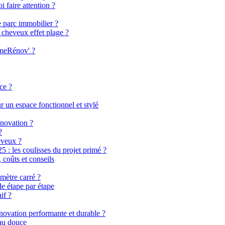
i faire attention ?
e parc immobilier ?
 cheveux effet plage ?
imeRénov' ?
ce ?
 un espace fonctionnel et stylé
énovation ?
?
eveux ?
 les coulisses du projet primé ?
coûts et conseils
mètre carré ?
de étape par étape
if ?
énovation performante et durable ?
eau douce