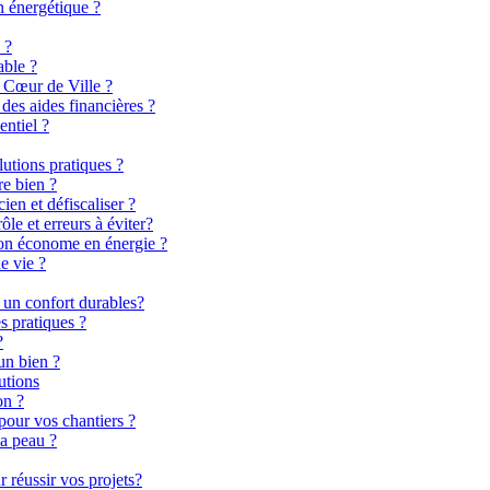
n énergétique ?
 ?
able ?
 Cœur de Ville ?
es aides financières ?
entiel ?
lutions pratiques ?
re bien ?
en et défiscaliser ?
le et erreurs à éviter?
son économe en énergie ?
e vie ?
 un confort durables?
s pratiques ?
?
un bien ?
utions
on ?
pour vos chantiers ?
la peau ?
 réussir vos projets?