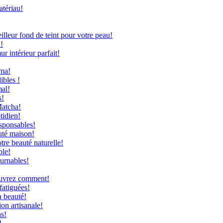
atériau!
leur fond de teint pour votre peau!
!
 intérieur parfait!
uma!
ibles !
mal!
s!
Matcha!
tidien!
sponsables!
uté maison!
re beauté naturelle!
ble!
ournables!
couvrez comment!
fatiguées!
a beauté!
on artisanale!
ns!