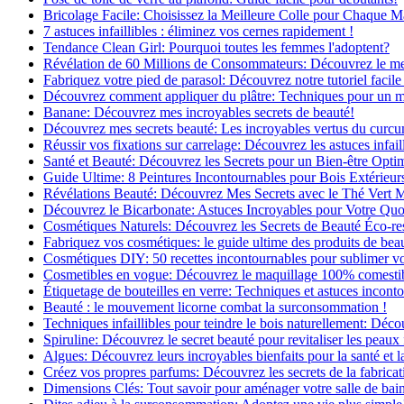
Bricolage Facile: Choisissez la Meilleure Colle pour Chaque M
7 astuces infaillibles : éliminez vos cernes rapidement !
Tendance Clean Girl: Pourquoi toutes les femmes l'adoptent?
Révélation de 60 Millions de Consommateurs: Découvrez le meil
Fabriquez votre pied de parasol: Découvrez notre tutoriel facile 
Découvrez comment appliquer du plâtre: Techniques pour un mur
Banane: Découvrez mes incroyables secrets de beauté!
Découvrez mes secrets beauté: Les incroyables vertus du curc
Réussir vos fixations sur carrelage: Découvrez les astuces infaill
Santé et Beauté: Découvrez les Secrets pour un Bien-être Opti
Guide Ultime: 8 Peintures Incontournables pour Bois Extérieur
Révélations Beauté: Découvrez Mes Secrets avec le Thé Vert 
Découvrez le Bicarbonate: Astuces Incroyables pour Votre Quo
Cosmétiques Naturels: Découvrez les Secrets de Beauté Éco-re
Fabriquez vos cosmétiques: le guide ultime des produits de bea
Cosmétiques DIY: 50 recettes incontournables pour sublimer vot
Cosmetibles en vogue: Découvrez le maquillage 100% comesti
Étiquetage de bouteilles en verre: Techniques et astuces incont
Beauté : le mouvement licorne combat la surconsommation !
Techniques infaillibles pour teindre le bois naturellement: Dé
Spiruline: Découvrez le secret beauté pour revitaliser les peaux 
Algues: Découvrez leurs incroyables bienfaits pour la santé et l
Créez vos propres parfums: Découvrez les secrets de la fabricati
Dimensions Clés: Tout savoir pour aménager votre salle de bai