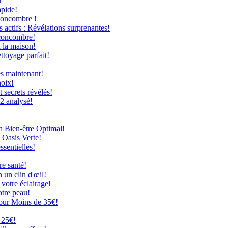
!
apide!
Concombre !
 actifs : Révélations surprenantes!
 concombre!
à la maison!
ttoyage parfait!
ès maintenant!
hoix!
secrets révélés!
12 analysé!
n Bien-être Optimal!
 Oasis Verte!
ssentielles!
re santé!
 un clin d'œil!
 votre éclairage!
otre peau!
our Moins de 35€!
 25€!