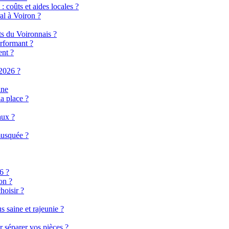
 coûts et aides locales ?
al à Voiron ?
ts du Voironnais ?
rformant ?
ent ?
2026 ?
ine
a place ?
aux ?
musquée ?
6 ?
on ?
hoisir ?
 saine et rajeunie ?
r séparer vos pièces ?