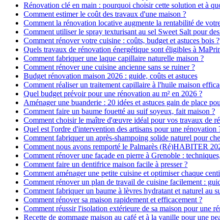
Rénovation clé en main : pourquoi choisir cette solution et à quo
Comment estimer le coût des travaux d'une maison ?
Comment la rénovation locative augmente la rentabilité de votr
Comment utiliser le spray texturisant au sel Sweet Salt pour des
Comment rénover votre cuisine : coûts, budget et astuces bois ?
Quels travaux de rénovation énergétique sont éligibles à MaPr
Comment fabriquer une laque capillaire naturelle maison ?
Comment rénover une cuisine ancienne sans se ruiner ?
Budget rénovation maison 2026 : guide, coûts et astuces
Comment réaliser un traitement capillaire à l'huile maison effica
Quel budget prévoir pour une rénovation au m² en 2026 ?
Aménager une buanderie : 20 idées et astuces gain de place pour
Comment faire un baume fouetté au suif soyeux, fait maison ?
Comment choisir le maître d'œuvre idéal pour vos travaux de r
Quel est l'ordre d'intervention des artisans pour une rénovation 
Comment fabriquer un après-shampoing solide naturel pour ch
Comment nous avons remporté le Palmarès (Ré)HABITER 2025 :
Comment rénover une façade en pierre à Grenoble : techniques, 
Comment faire un dentifrice maison facile à presser ?
Comment aménager une petite cuisine et optimiser chaque centi
Comment rénover un plan de travail de cuisine facilement : gui
Comment fabriquer un baume à lèvres hydratant et naturel au su
Comment rénover sa maison rapidement et efficacement ?
Comment réussir l'isolation extérieure de sa maison pour une r
Recette de gommage maison au café et à la vanille pour une p