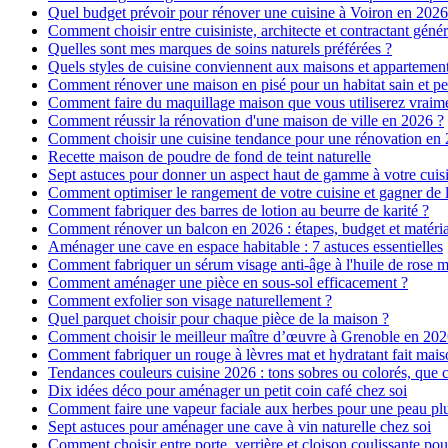
Quel budget prévoir pour rénover une cuisine à Voiron en 2026 :
Comment choisir entre cuisiniste, architecte et contractant génér
Quelles sont mes marques de soins naturels préférées ?
Quels styles de cuisine conviennent aux maisons et appartemen
Comment rénover une maison en pisé pour un habitat sain et pe
Comment faire du maquillage maison que vous utiliserez vraim
Comment réussir la rénovation d'une maison de ville en 2026 ?
Comment choisir une cuisine tendance pour une rénovation en 
Recette maison de poudre de fond de teint naturelle
Sept astuces pour donner un aspect haut de gamme à votre cuis
Comment optimiser le rangement de votre cuisine et gagner de l
Comment fabriquer des barres de lotion au beurre de karité ?
Comment rénover un balcon en 2026 : étapes, budget et matéri
Aménager une cave en espace habitable : 7 astuces essentielles
Comment fabriquer un sérum visage anti-âge à l'huile de rose 
Comment aménager une pièce en sous-sol efficacement ?
Comment exfolier son visage naturellement ?
Quel parquet choisir pour chaque pièce de la maison ?
Comment choisir le meilleur maître d’œuvre à Grenoble en 202
Comment fabriquer un rouge à lèvres mat et hydratant fait mais
Tendances couleurs cuisine 2026 : tons sobres ou colorés, que c
Dix idées déco pour aménager un petit coin café chez soi
Comment faire une vapeur faciale aux herbes pour une peau plus
Sept astuces pour aménager une cave à vin naturelle chez soi
Comment choisir entre porte, verrière et cloison coulissante pou