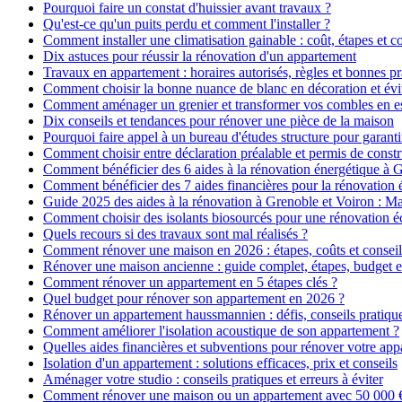
Pourquoi faire un constat d'huissier avant travaux ?
Qu'est-ce qu'un puits perdu et comment l'installer ?
Comment installer une climatisation gainable : coût, étapes et co
Dix astuces pour réussir la rénovation d'un appartement
Travaux en appartement : horaires autorisés, règles et bonnes pr
Comment choisir la bonne nuance de blanc en décoration et évit
Comment aménager un grenier et transformer vos combles en es
Dix conseils et tendances pour rénover une pièce de la maison
Pourquoi faire appel à un bureau d'études structure pour garanti
Comment choisir entre déclaration préalable et permis de constr
Comment bénéficier des 6 aides à la rénovation énergétique à 
Comment bénéficier des 7 aides financières pour la rénovation 
Guide 2025 des aides à la rénovation à Grenoble et Voiron : 
Comment choisir des isolants biosourcés pour une rénovation é
Quels recours si des travaux sont mal réalisés ?
Comment rénover une maison en 2026 : étapes, coûts et conseil
Rénover une maison ancienne : guide complet, étapes, budget e
Comment rénover un appartement en 5 étapes clés ?
Quel budget pour rénover son appartement en 2026 ?
Rénover un appartement haussmannien : défis, conseils pratiques
Comment améliorer l'isolation acoustique de son appartement ?
Quelles aides financières et subventions pour rénover votre ap
Isolation d'un appartement : solutions efficaces, prix et conseils
Aménager votre studio : conseils pratiques et erreurs à éviter
Comment rénover une maison ou un appartement avec 50 000 € :