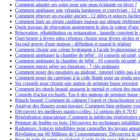
Comment adapter ses soins pour une peau éclatante en hiver ?
Comment aménager une véranda lumineuse et conviviale : 12 i
Comment rénover un escalier ancien : 12 idées et astuces facile
Comment faire un sérum capillaire maison qui stimule réelleme
Quels travaux de rénovation augmentent le plus la valeur d'une
Rénovation, réhabilitation ou restauration : laquelle convient 
Quel beurre à lèvres ultra crémeux choisir pour lèvres sèches et
Second œuvre d'une maison : définition et quand le réaliser
Comment choisir une crème hydratante à l'acide hyaluronique e
Comment aménager la chambre de bébé : 10 conseils sécurité, 
Comment aménager la chambre de bébé : 10 conseils sécurité, 
Comment mieux gérer ses émotions : 7 clés pratiques
Comment poser des moulures au plafond : tutoriel vidéo pas à p
Comment poser du carrelage à la colle fluide pour un rendu pro
Six conseils pour choisir une station de peinture basse pression
Comment les rituels beauté apaisent le mental et créent des mom
Conseils d'achat exclusifs: Top 6 des stations de peinture basse
Rituels beauté: Comment ils calment l’esprit et chouchoutent v
Analyse des fissures avant travaux: Comment bien préparer vos
Découvrez les meilleurs mastics-colles: 12 options dès 6,70 €!
Régénération miraculeuse: Comment la médecine régénérative pe
Peinture de fenêtre en bois: Découvrez les techniques infaillibles
Radiateurs: Astuces infaillibles pour camoufler les tuyaux appar
Révélation par 60 Millions de Consommateurs: Découvrez le sé
Pose de toile de verre au plafond: Guide facile pour débutants!