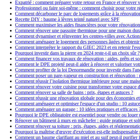
Expatrié : comment préparer votre retour en France et rénover v
Professionnel ou faire soi-même : comment choisir pour votre r
Comment décarboner le parc de logements grâce à la rénovatio
Recette DIY : baume à lèvres teinté naturel avec SPF
Comment maximiser les aides financières pour votre rénovation
Comment rénover une passoire thermique pour une maison dur
Comment dynamiser et réinventer les centres-villes avec Action
Comment aménager le logement des personnes âgées et obtenir d
Comment interpréter le rapport du GIEC 2023 et en retenir l'ess
Pourquoi investir dans la pierre en 2024 reste-t-il un choix sûr ?
Comment financer vos travaux de rénovation : aides, prêts et so
Comment le DPE projeté peut-il aider à rénover et valoriser vot
Comment profiter de la loi Denormandie pour investir dans l'anci
Comment poser un pare-vapeur en construction et rénovation : rô
Comment réussir l’isolation thermique intérieure pour une mai
Comment rénover votre cuisine pour transformer votre espace d
Comment rénover sa salle de bains : prix, étapes et astuces ?
Comment réussir une rénovation globale pour des économies et
Comment aménager et optimiser l'espace d'un studio : 10 astuce
Comment aménager un garage : 10 idées pratiques et efficaces 
Pourquoi le DPE obligatoire est essentiel pour vendre ou louer 
Rénover un bâtiment à murs en mâchefer : guide pratique et sol
Comment rénover sa toiture : prix, étapes, aides et réglementati
Pourquoi la maîtrise d'œuvre d'exécution est-elle indispensable 
Comment un baume clarifiant au miel et au suif peut-il purifier 