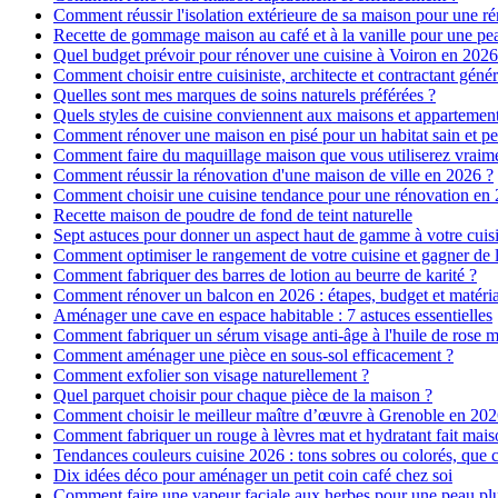
Comment réussir l'isolation extérieure de sa maison pour une r
Recette de gommage maison au café et à la vanille pour une p
Quel budget prévoir pour rénover une cuisine à Voiron en 2026 :
Comment choisir entre cuisiniste, architecte et contractant génér
Quelles sont mes marques de soins naturels préférées ?
Quels styles de cuisine conviennent aux maisons et appartemen
Comment rénover une maison en pisé pour un habitat sain et pe
Comment faire du maquillage maison que vous utiliserez vraim
Comment réussir la rénovation d'une maison de ville en 2026 ?
Comment choisir une cuisine tendance pour une rénovation en 
Recette maison de poudre de fond de teint naturelle
Sept astuces pour donner un aspect haut de gamme à votre cuis
Comment optimiser le rangement de votre cuisine et gagner de l
Comment fabriquer des barres de lotion au beurre de karité ?
Comment rénover un balcon en 2026 : étapes, budget et matéri
Aménager une cave en espace habitable : 7 astuces essentielles
Comment fabriquer un sérum visage anti-âge à l'huile de rose 
Comment aménager une pièce en sous-sol efficacement ?
Comment exfolier son visage naturellement ?
Quel parquet choisir pour chaque pièce de la maison ?
Comment choisir le meilleur maître d’œuvre à Grenoble en 202
Comment fabriquer un rouge à lèvres mat et hydratant fait mais
Tendances couleurs cuisine 2026 : tons sobres ou colorés, que c
Dix idées déco pour aménager un petit coin café chez soi
Comment faire une vapeur faciale aux herbes pour une peau plus