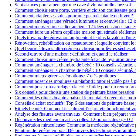
Sept astuces pour aménager une cave à vin naturelle chez soi
Comment choisir entre porte, verrière et cloison coulissante pou
Comment adapter ses soins pour une peau éclatante en hiver ?
Comment aménager une véranda lumineuse et conviviale : 12 i
Comment rénover un escalier ancien : 12 idées et astuces facile
Comment faire un sérum capillaire maison qui stimule réelleme
Quels travaux de rénovation augmentent le plus la valeur d'une
Rénovation, réhabilitation ou restauration : laquelle convient 
Quel beurre à lèvres ultra crémeux choisir pour lèvres sèches et
Second œuvre d'une maison : définition et quand le réaliser
Comment choisir une crème hydratante à l'acide hyaluronique e
Comment aménager la chambre de bébé : 10 conseils sécurité, 
Comment aménager la chambre de bébé : 10 conseils sécurité, 
Comment mieux gérer ses émotions : 7 clés pratiques
Comment poser des moulures au plafond : tutoriel vidéo pas à p
Comment poser du carrelage à la colle fluide pour un rendu pro
Six conseils pour choisir une station de peinture basse pression
Comment les rituels beauté apaisent le mental et créent des mom
Conseils d'achat exclusifs: Top 6 des stations de peinture basse
Rituels beauté: Comment ils calment l’esprit et chouchoutent v
Analyse des fissures avant travaux: Comment bien préparer vos
Découvrez les meilleurs mastics-colles: 12 options dès 6,70 €!
Régénération miraculeuse: Comment la médecine régénérative pe
Peinture de fenêtre en bois: Découvrez les techniques infaillibles
Radiateurs: Astuces infaillibles pour camoufler les tuyaux appar