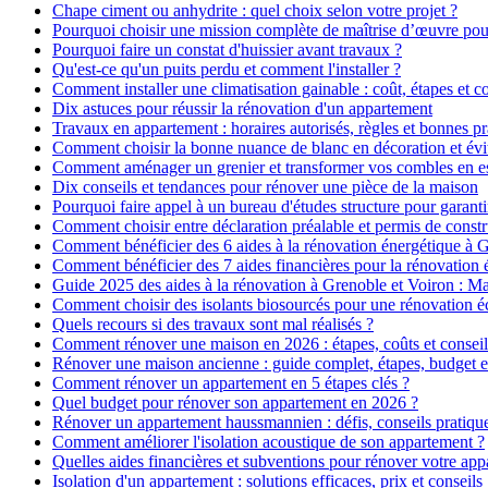
Chape ciment ou anhydrite : quel choix selon votre projet ?
Pourquoi choisir une mission complète de maîtrise d’œuvre pour
Pourquoi faire un constat d'huissier avant travaux ?
Qu'est-ce qu'un puits perdu et comment l'installer ?
Comment installer une climatisation gainable : coût, étapes et co
Dix astuces pour réussir la rénovation d'un appartement
Travaux en appartement : horaires autorisés, règles et bonnes pr
Comment choisir la bonne nuance de blanc en décoration et évit
Comment aménager un grenier et transformer vos combles en es
Dix conseils et tendances pour rénover une pièce de la maison
Pourquoi faire appel à un bureau d'études structure pour garanti
Comment choisir entre déclaration préalable et permis de constr
Comment bénéficier des 6 aides à la rénovation énergétique à 
Comment bénéficier des 7 aides financières pour la rénovation 
Guide 2025 des aides à la rénovation à Grenoble et Voiron : 
Comment choisir des isolants biosourcés pour une rénovation é
Quels recours si des travaux sont mal réalisés ?
Comment rénover une maison en 2026 : étapes, coûts et conseil
Rénover une maison ancienne : guide complet, étapes, budget e
Comment rénover un appartement en 5 étapes clés ?
Quel budget pour rénover son appartement en 2026 ?
Rénover un appartement haussmannien : défis, conseils pratiques
Comment améliorer l'isolation acoustique de son appartement ?
Quelles aides financières et subventions pour rénover votre ap
Isolation d'un appartement : solutions efficaces, prix et conseils