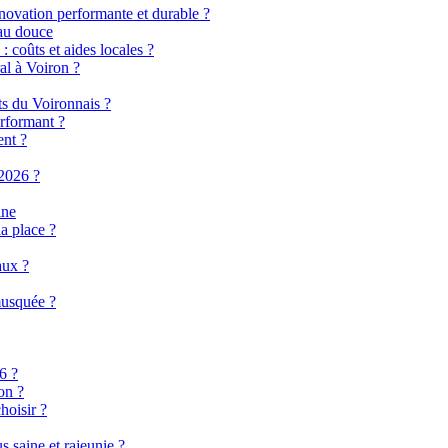
énovation performante et durable ?
eau douce
 coûts et aides locales ?
al à Voiron ?
ts du Voironnais ?
rformant ?
ent ?
2026 ?
ine
a place ?
aux ?
musquée ?
6 ?
on ?
hoisir ?
 saine et rajeunie ?