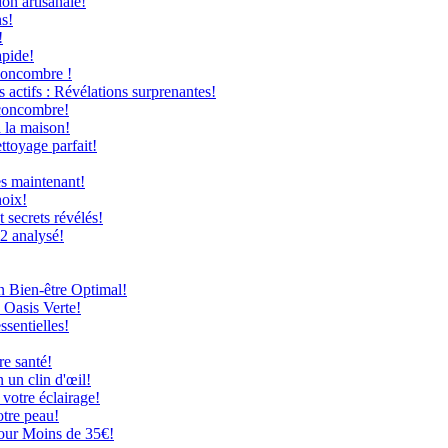
on artisanale!
ns!
!
apide!
Concombre !
 actifs : Révélations surprenantes!
 concombre!
à la maison!
ttoyage parfait!
ès maintenant!
hoix!
secrets révélés!
12 analysé!
n Bien-être Optimal!
 Oasis Verte!
ssentielles!
re santé!
 un clin d'œil!
 votre éclairage!
otre peau!
our Moins de 35€!