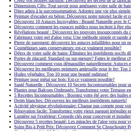
Créez vos propres parfums: Découvrez les secrets de la fabricati
Dimensions Clés: Tout savoir pour aménager votre salle de bai
Dites adieu à la surconsommation: Adoptez une vie plus simple
Peinture d'escalier en béton: Découvrez notre tutoriel facile et r
Découvrez 10 Astuces Incroyables : Beauté Naturelle avec le 
Découvrez comment les espaces publics nous incitent à être plus
Révélations beauté : Découvrez les pouvoirs insoupçonnés du
Fabriquez votre gel d'aloe vera: Une méthode simple et rapide 
Pierre de parement: découvrez les astuces infaillibles pour un ne
Cosmétiques sans conservateurs: est-ce vraiment possible?
Détox de votre salle de bains: Éliminez les ingrédients nocifs d
Portes de placard: Standard ou sur-mesure? Faites le meilleur c
Découvrez comment vous démaquiller naturellement: Astuces et 
Découvrez les meilleures peintures antirouille pour le fer: Top 
Huiles végétales: Top 10 pour une beauté radieuse!
Peinture pour métal sur bois: Est-ce vraiment possible?
Santé Naturelle : Découvrez 10 Secrets Incontournables pour u
Plantes pour Balcons Ombragés: Transformez votre Terrasse en
5 Recettes Incontournables : Boostez votre été avec des huiles e
Dents blanches: Découvrez les meilleurs ingrédients naturels!
Activité physique révolutionnaire: Chaque pas compte pour vot
Rénovation facile: Transformez votre vieux parquet irrégulier en
Lumière sur l'extérieur: Conseils clés pour concevoir et installer
Découvrez 5 recettes beauté: Les miracles de l'aloe vera pour v
Soins Bio à Petit Prix: Découvrez Comment Se Chouchouter P