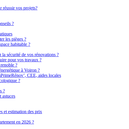
 réussir vos projets?
nseils ?
atiques
er les pièges ?
pace habitable ?
r la sécurité de vos rénovations ?
uire pour vos travaux ?
Grenoble ?
énergétique à Voiron ?
MaPrimeRénov’, CEE, aides locales
cologique ?
s ?
t astuces
 et estimation des prix
partement en 2026 ?