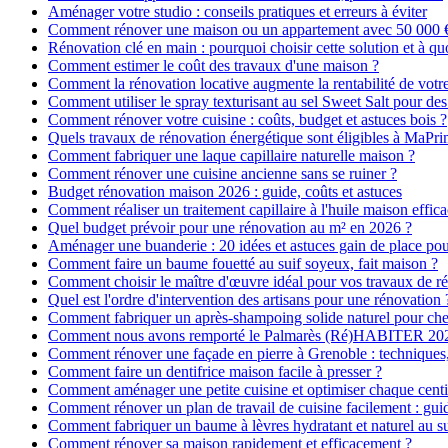
Aménager votre studio : conseils pratiques et erreurs à éviter
Comment rénover une maison ou un appartement avec 50 000 € :
Rénovation clé en main : pourquoi choisir cette solution et à quo
Comment estimer le coût des travaux d'une maison ?
Comment la rénovation locative augmente la rentabilité de votr
Comment utiliser le spray texturisant au sel Sweet Salt pour des
Comment rénover votre cuisine : coûts, budget et astuces bois ?
Quels travaux de rénovation énergétique sont éligibles à MaPr
Comment fabriquer une laque capillaire naturelle maison ?
Comment rénover une cuisine ancienne sans se ruiner ?
Budget rénovation maison 2026 : guide, coûts et astuces
Comment réaliser un traitement capillaire à l'huile maison effica
Quel budget prévoir pour une rénovation au m² en 2026 ?
Aménager une buanderie : 20 idées et astuces gain de place pour
Comment faire un baume fouetté au suif soyeux, fait maison ?
Comment choisir le maître d'œuvre idéal pour vos travaux de r
Quel est l'ordre d'intervention des artisans pour une rénovation 
Comment fabriquer un après-shampoing solide naturel pour ch
Comment nous avons remporté le Palmarès (Ré)HABITER 2025 :
Comment rénover une façade en pierre à Grenoble : techniques, 
Comment faire un dentifrice maison facile à presser ?
Comment aménager une petite cuisine et optimiser chaque centi
Comment rénover un plan de travail de cuisine facilement : gui
Comment fabriquer un baume à lèvres hydratant et naturel au su
Comment rénover sa maison rapidement et efficacement ?