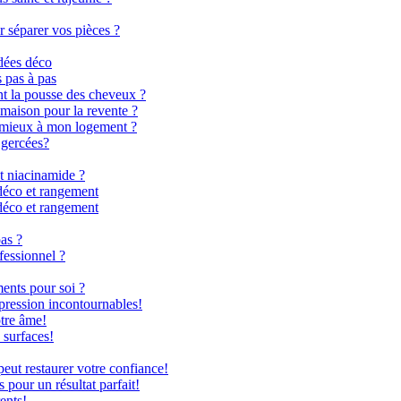
r séparer vos pièces ?
dées déco
s pas à pas
nt la pousse des cheveux ?
 maison pour la revente ?
le mieux à mon logement ?
 gercées?
t niacinamide ?
déco et rangement
déco et rangement
as ?
fessionnel ?
ents pour soi ?
 pression incontournables!
otre âme!
 surfaces!
ut restaurer votre confiance!
 pour un résultat parfait!
ents!