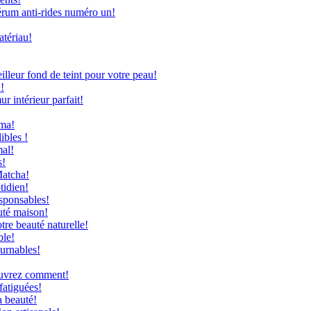
rum anti-rides numéro un!
atériau!
leur fond de teint pour votre peau!
!
 intérieur parfait!
uma!
ibles !
mal!
s!
Matcha!
tidien!
sponsables!
uté maison!
re beauté naturelle!
ble!
ournables!
couvrez comment!
fatiguées!
a beauté!