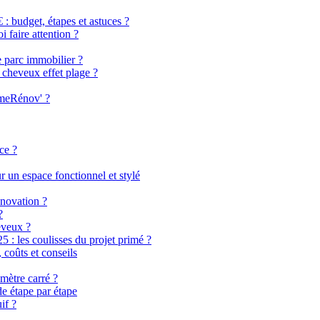
 budget, étapes et astuces ?
i faire attention ?
e parc immobilier ?
 cheveux effet plage ?
imeRénov' ?
ce ?
 un espace fonctionnel et stylé
énovation ?
?
eveux ?
 les coulisses du projet primé ?
coûts et conseils
mètre carré ?
de étape par étape
if ?