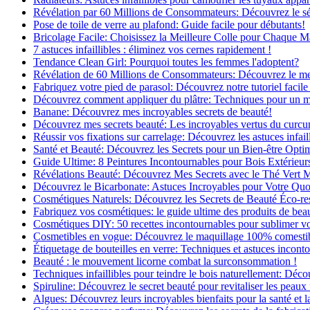
Révélation par 60 Millions de Consommateurs: Découvrez le sé
Pose de toile de verre au plafond: Guide facile pour débutants!
Bricolage Facile: Choisissez la Meilleure Colle pour Chaque M
7 astuces infaillibles : éliminez vos cernes rapidement !
Tendance Clean Girl: Pourquoi toutes les femmes l'adoptent?
Révélation de 60 Millions de Consommateurs: Découvrez le meil
Fabriquez votre pied de parasol: Découvrez notre tutoriel facile 
Découvrez comment appliquer du plâtre: Techniques pour un mur
Banane: Découvrez mes incroyables secrets de beauté!
Découvrez mes secrets beauté: Les incroyables vertus du curc
Réussir vos fixations sur carrelage: Découvrez les astuces infaill
Santé et Beauté: Découvrez les Secrets pour un Bien-être Opti
Guide Ultime: 8 Peintures Incontournables pour Bois Extérieur
Révélations Beauté: Découvrez Mes Secrets avec le Thé Vert 
Découvrez le Bicarbonate: Astuces Incroyables pour Votre Quo
Cosmétiques Naturels: Découvrez les Secrets de Beauté Éco-re
Fabriquez vos cosmétiques: le guide ultime des produits de bea
Cosmétiques DIY: 50 recettes incontournables pour sublimer vot
Cosmetibles en vogue: Découvrez le maquillage 100% comesti
Étiquetage de bouteilles en verre: Techniques et astuces incont
Beauté : le mouvement licorne combat la surconsommation !
Techniques infaillibles pour teindre le bois naturellement: Dé
Spiruline: Découvrez le secret beauté pour revitaliser les peaux 
Algues: Découvrez leurs incroyables bienfaits pour la santé et l