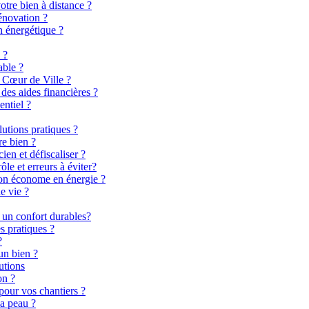
otre bien à distance ?
énovation ?
n énergétique ?
 ?
able ?
 Cœur de Ville ?
es aides financières ?
entiel ?
lutions pratiques ?
re bien ?
en et défiscaliser ?
le et erreurs à éviter?
son économe en énergie ?
e vie ?
 un confort durables?
s pratiques ?
?
un bien ?
utions
on ?
pour vos chantiers ?
la peau ?