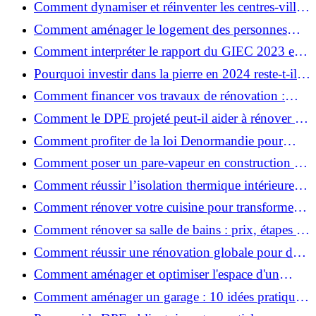
Comment dynamiser et réinventer les centres-villes
avec Action Cœur de Ville ?
Comment aménager le logement des personnes
âgées et obtenir des aides financières ?
Comment interpréter le rapport du GIEC 2023 et
en retenir l'essentiel ?
Pourquoi investir dans la pierre en 2024 reste-t-il
un choix sûr ?
Comment financer vos travaux de rénovation :
aides, prêts et solutions pratiques ?
Comment le DPE projeté peut-il aider à rénover et
valoriser votre bien ?
Comment profiter de la loi Denormandie pour
investir dans l'ancien et défiscaliser ?
Comment poser un pare-vapeur en construction et
rénovation : rôle et erreurs à éviter?
Comment réussir l’isolation thermique intérieure
pour une maison économe en énergie ?
Comment rénover votre cuisine pour transformer
votre espace de vie ?
Comment rénover sa salle de bains : prix, étapes et
astuces ?
Comment réussir une rénovation globale pour des
économies et un confort durables?
Comment aménager et optimiser l'espace d'un
studio : 10 astuces pratiques ?
Comment aménager un garage : 10 idées pratiques
et efficaces ?