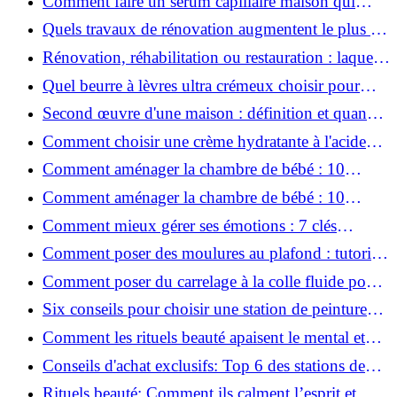
Comment faire un sérum capillaire maison qui
stimule réellement la pousse des cheveux ?
Quels travaux de rénovation augmentent le plus la
valeur d'une maison pour la revente ?
Rénovation, réhabilitation ou restauration : laquelle
convient le mieux à mon logement ?
Quel beurre à lèvres ultra crémeux choisir pour
lèvres sèches et gercées?
Second œuvre d'une maison : définition et quand
le réaliser
Comment choisir une crème hydratante à l'acide
hyaluronique et niacinamide ?
Comment aménager la chambre de bébé : 10
conseils sécurité, déco et rangement
Comment aménager la chambre de bébé : 10
conseils sécurité, déco et rangement
Comment mieux gérer ses émotions : 7 clés
pratiques
Comment poser des moulures au plafond : tutoriel
vidéo pas à pas ?
Comment poser du carrelage à la colle fluide pour
un rendu professionnel ?
Six conseils pour choisir une station de peinture
basse pression
Comment les rituels beauté apaisent le mental et
créent des moments pour soi ?
Conseils d'achat exclusifs: Top 6 des stations de
peinture basse pression incontournables!
Rituels beauté: Comment ils calment l’esprit et