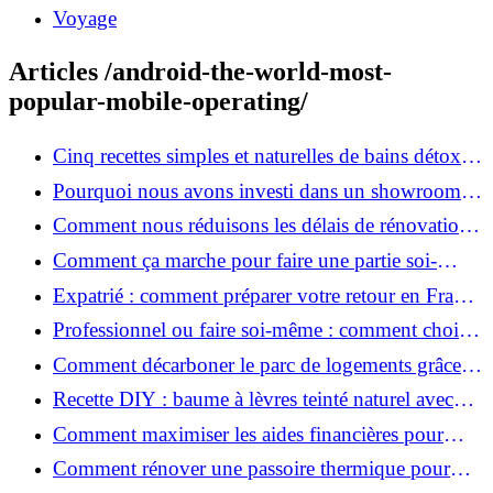
Voyage
Articles /android-the-world-most-
popular-mobile-operating/
Cinq recettes simples et naturelles de bains détox
maison
Pourquoi nous avons investi dans un showroom-
atelier et ce que cela apporte aux clients
Comment nous réduisons les délais de rénovation à
3 mois au lieu de 6?
Comment ça marche pour faire une partie soi-
même et nous confier le reste ?
Expatrié : comment préparer votre retour en France
et rénover votre bien à distance ?
Professionnel ou faire soi-même : comment choisir
pour votre rénovation ?
Comment décarboner le parc de logements grâce à
la rénovation énergétique ?
Recette DIY : baume à lèvres teinté naturel avec
SPF
Comment maximiser les aides financières pour
votre rénovation ?
Comment rénover une passoire thermique pour
une maison durable ?