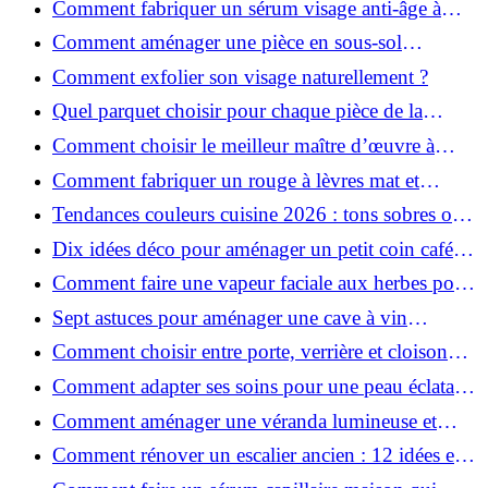
Comment fabriquer un sérum visage anti-âge à
l'huile de rose musquée ?
Comment aménager une pièce en sous-sol
efficacement ?
Comment exfolier son visage naturellement ?
Quel parquet choisir pour chaque pièce de la
maison ?
Comment choisir le meilleur maître d’œuvre à
Grenoble en 2026 ?
Comment fabriquer un rouge à lèvres mat et
hydratant fait maison ?
Tendances couleurs cuisine 2026 : tons sobres ou
colorés, que choisir ?
Dix idées déco pour aménager un petit coin café
chez soi
Comment faire une vapeur faciale aux herbes pour
une peau plus saine et rajeunie ?
Sept astuces pour aménager une cave à vin
naturelle chez soi
Comment choisir entre porte, verrière et cloison
coulissante pour séparer vos pièces ?
Comment adapter ses soins pour une peau éclatante
en hiver ?
Comment aménager une véranda lumineuse et
conviviale : 12 idées déco
Comment rénover un escalier ancien : 12 idées et
astuces faciles pas à pas