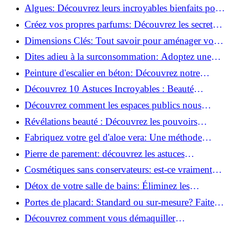
revitaliser les peaux fatiguées!
Algues: Découvrez leurs incroyables bienfaits pour
la santé et la beauté!
Créez vos propres parfums: Découvrez les secrets
de la fabrication artisanale!
Dimensions Clés: Tout savoir pour aménager votre
salle de bains!
Dites adieu à la surconsommation: Adoptez une
vie plus simple!
Peinture d'escalier en béton: Découvrez notre
tutoriel facile et rapide!
Découvrez 10 Astuces Incroyables : Beauté
Naturelle avec le Concombre !
Découvrez comment les espaces publics nous
incitent à être plus actifs : Révélations surprenantes!
Révélations beauté : Découvrez les pouvoirs
insoupçonnés du concombre!
Fabriquez votre gel d'aloe vera: Une méthode
simple et rapide à la maison!
Pierre de parement: découvrez les astuces
infaillibles pour un nettoyage parfait!
Cosmétiques sans conservateurs: est-ce vraiment
possible?
Détox de votre salle de bains: Éliminez les
ingrédients nocifs dès maintenant!
Portes de placard: Standard ou sur-mesure? Faites
le meilleur choix!
Découvrez comment vous démaquiller