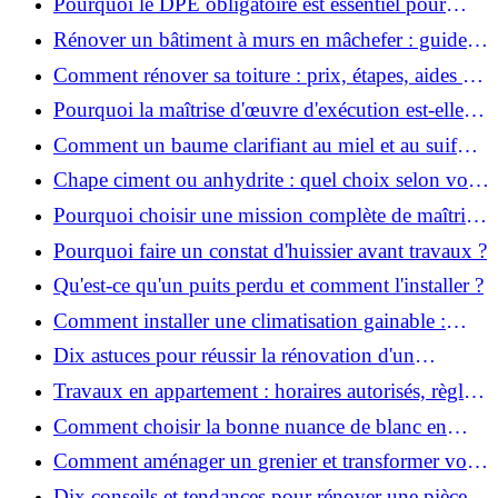
Pourquoi le DPE obligatoire est essentiel pour
vendre ou louer un bien ?
Rénover un bâtiment à murs en mâchefer : guide
pratique et solutions
Comment rénover sa toiture : prix, étapes, aides et
réglementation ?
Pourquoi la maîtrise d'œuvre d'exécution est-elle
indispensable pour vos chantiers ?
Comment un baume clarifiant au miel et au suif
peut-il purifier la peau ?
Chape ciment ou anhydrite : quel choix selon votre
projet ?
Pourquoi choisir une mission complète de maîtrise
d’œuvre pour réussir vos projets?
Pourquoi faire un constat d'huissier avant travaux ?
Qu'est-ce qu'un puits perdu et comment l'installer ?
Comment installer une climatisation gainable :
coût, étapes et conseils ?
Dix astuces pour réussir la rénovation d'un
appartement
Travaux en appartement : horaires autorisés, règles
et bonnes pratiques
Comment choisir la bonne nuance de blanc en
décoration et éviter les pièges ?
Comment aménager un grenier et transformer vos
combles en espace habitable ?
Dix conseils et tendances pour rénover une pièce