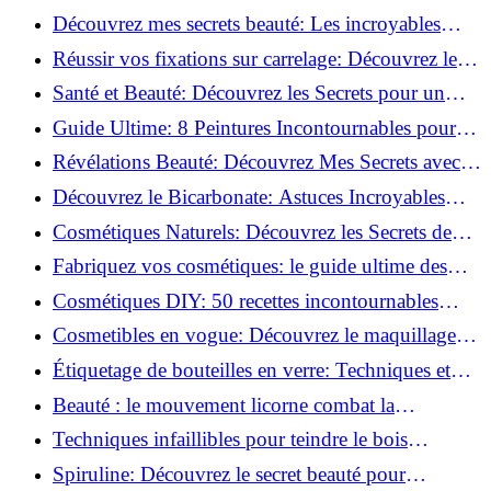
beauté!
Découvrez mes secrets beauté: Les incroyables
vertus du curcuma!
Réussir vos fixations sur carrelage: Découvrez les
astuces infaillibles !
Santé et Beauté: Découvrez les Secrets pour un
Bien-être Optimal!
Guide Ultime: 8 Peintures Incontournables pour
Bois Extérieurs!
Révélations Beauté: Découvrez Mes Secrets avec le
Thé Vert Matcha!
Découvrez le Bicarbonate: Astuces Incroyables
pour Votre Quotidien!
Cosmétiques Naturels: Découvrez les Secrets de
Beauté Éco-responsables!
Fabriquez vos cosmétiques: le guide ultime des
produits de beauté maison!
Cosmétiques DIY: 50 recettes incontournables
pour sublimer votre beauté naturelle!
Cosmetibles en vogue: Découvrez le maquillage
100% comestible!
Étiquetage de bouteilles en verre: Techniques et
astuces incontournables!
Beauté : le mouvement licorne combat la
surconsommation !
Techniques infaillibles pour teindre le bois
naturellement: Découvrez comment!
Spiruline: Découvrez le secret beauté pour