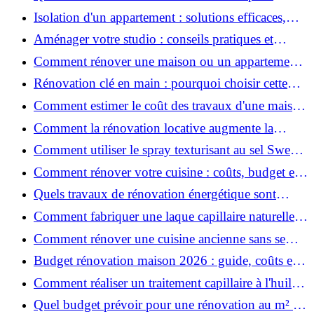
rénover votre appartement en 2026 ?
Isolation d'un appartement : solutions efficaces,
prix et conseils
Aménager votre studio : conseils pratiques et
erreurs à éviter
Comment rénover une maison ou un appartement
avec 50 000 € : budget, étapes et astuces ?
Rénovation clé en main : pourquoi choisir cette
solution et à quoi faire attention ?
Comment estimer le coût des travaux d'une maison
?
Comment la rénovation locative augmente la
rentabilité de votre parc immobilier ?
Comment utiliser le spray texturisant au sel Sweet
Salt pour des cheveux effet plage ?
Comment rénover votre cuisine : coûts, budget et
astuces bois ?
Quels travaux de rénovation énergétique sont
éligibles à MaPrimeRénov' ?
Comment fabriquer une laque capillaire naturelle
maison ?
Comment rénover une cuisine ancienne sans se
ruiner ?
Budget rénovation maison 2026 : guide, coûts et
astuces
Comment réaliser un traitement capillaire à l'huile
maison efficace ?
Quel budget prévoir pour une rénovation au m² en