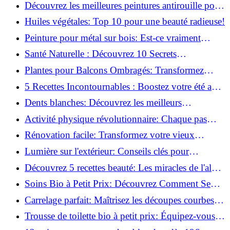
naturellement: Astuces et secrets révélés!
Découvrez les meilleures peintures antirouille pour
le fer: Top 12 analysé!
Huiles végétales: Top 10 pour une beauté radieuse!
Peinture pour métal sur bois: Est-ce vraiment
possible?
Santé Naturelle : Découvrez 10 Secrets
Incontournables pour un Bien-être Optimal!
Plantes pour Balcons Ombragés: Transformez
votre Terrasse en Oasis Verte!
5 Recettes Incontournables : Boostez votre été avec
des huiles essentielles!
Dents blanches: Découvrez les meilleurs
ingrédients naturels!
Activité physique révolutionnaire: Chaque pas
compte pour votre santé!
Rénovation facile: Transformez votre vieux
parquet irrégulier en un clin d'œil!
Lumière sur l'extérieur: Conseils clés pour
concevoir et installer votre éclairage!
Découvrez 5 recettes beauté: Les miracles de l'aloe
vera pour votre peau!
Soins Bio à Petit Prix: Découvrez Comment Se
Chouchouter Pour Moins de 35€!
Carrelage parfait: Maîtrisez les découpes courbes
facilement!
Trousse de toilette bio à petit prix: Équipez-vous
pour moins de 25€!