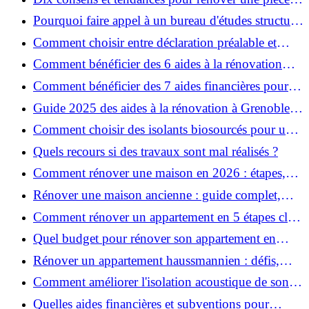
de la maison
Pourquoi faire appel à un bureau d'études structure
pour garantir la sécurité de vos rénovations ?
Comment choisir entre déclaration préalable et
permis de construire pour vos travaux ?
Comment bénéficier des 6 aides à la rénovation
énergétique à Grenoble ?
Comment bénéficier des 7 aides financières pour la
rénovation énergétique à Voiron ?
Guide 2025 des aides à la rénovation à Grenoble et
Voiron : MaPrimeRénov’, CEE, aides locales
Comment choisir des isolants biosourcés pour une
rénovation écologique ?
Quels recours si des travaux sont mal réalisés ?
Comment rénover une maison en 2026 : étapes,
coûts et conseils ?
Rénover une maison ancienne : guide complet,
étapes, budget et astuces
Comment rénover un appartement en 5 étapes clés
?
Quel budget pour rénover son appartement en
2026 ?
Rénover un appartement haussmannien : défis,
conseils pratiques et estimation des prix
Comment améliorer l'isolation acoustique de son
appartement ?
Quelles aides financières et subventions pour