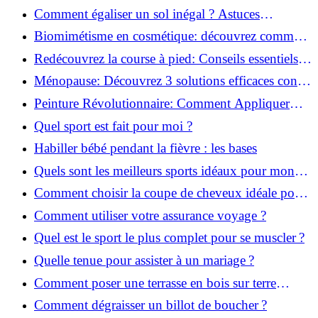
solution!
Comment égaliser un sol inégal ? Astuces
infaillibles pour réussir !
Biomimétisme en cosmétique: découvrez comment
la nature inspire l'avenir des soins beauté!
Redécouvrez la course à pied: Conseils essentiels
pour reprendre!
Ménopause: Découvrez 3 solutions efficaces contre
les bouffées de chaleur!
Peinture Révolutionnaire: Comment Appliquer
Deux Couleurs Sur Une Porte!
Quel sport est fait pour moi ?
Habiller bébé pendant la fièvre : les bases
Quels sont les meilleurs sports idéaux pour mon
enfant ?
Comment choisir la coupe de cheveux idéale pour
votre visage ?
Comment utiliser votre assurance voyage ?
Quel est le sport le plus complet pour se muscler ?
Quelle tenue pour assister à un mariage ?
Comment poser une terrasse en bois sur terre
battue ?
Comment dégraisser un billot de boucher ?