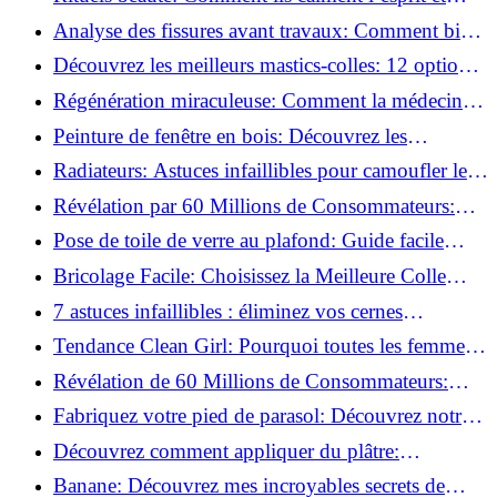
chouchoutent votre âme!
Analyse des fissures avant travaux: Comment bien
préparer vos surfaces!
Découvrez les meilleurs mastics-colles: 12 options
dès 6,70 €!
Régénération miraculeuse: Comment la médecine
régénérative peut restaurer votre confiance!
Peinture de fenêtre en bois: Découvrez les
techniques infaillibles pour un résultat parfait!
Radiateurs: Astuces infaillibles pour camoufler les
tuyaux apparents!
Révélation par 60 Millions de Consommateurs:
Découvrez le sérum anti-rides numéro un!
Pose de toile de verre au plafond: Guide facile
pour débutants!
Bricolage Facile: Choisissez la Meilleure Colle
pour Chaque Matériau!
7 astuces infaillibles : éliminez vos cernes
rapidement !
Tendance Clean Girl: Pourquoi toutes les femmes
l'adoptent?
Révélation de 60 Millions de Consommateurs:
Découvrez le meilleur fond de teint pour votre
Fabriquez votre pied de parasol: Découvrez notre
peau!
tutoriel facile !
Découvrez comment appliquer du plâtre:
Techniques pour un mur intérieur parfait!
Banane: Découvrez mes incroyables secrets de