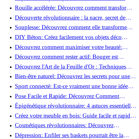
meilleures méthodes!
Rouille accélérée: Découvrez comment transformer
la corrosion en déco tendance!
Découverte révolutionnaire : la nacre, secret de
régénération inouï !
Souplesse: Découvrez comment elle transforme
votre performance sportive!
DIY Béton: Créez facilement vos objets déco
tendance!
Découvrez comment maximiser votre beauté:
Astuces et secrets révélés!
Découvrez comment rester actif: Bouger est
toujours possible!
Découvrez l'Art de la Feuille d'Or : Techniques
Incontournables pour Réussir!
Bien-être naturel: Découvrez les secrets pour une
vie saine!
Sport connecté: Est-ce vraiment une bonne idée
pour vous?
Pose Facile et Rapide: Découvrez Comment
Monter des Carreaux de Béton Cellulaire!
Épigénétique révolutionnaire: 4 astuces essentielles
pour transformer votre bien-être!
Créez votre meuble en bois: Guide facile et rapide
pour débutants!
Cosmétiques révolutionnaires: Découvrez
comment les fermes verticales transforment la
Dépression: Enfiler ses baskets pourrait être la
beauté!