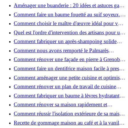
2026 ?
Aménager une buanderie : 20 idées et astuces gain
de place pour un espace fonctionnel et stylé
Comment faire un baume fouetté au suif soyeux,
fait maison ?
Comment choisir le maître d'œuvre idéal pour vos
travaux de rénovation ?
Quel est l'ordre d'intervention des artisans pour une
rénovation ?
Comment fabriquer un après-shampoing solide
naturel pour cheveux ?
Comment nous avons remporté le Palmarès
(Ré)HABITER 2025 : les coulisses du projet primé
Comment rénover une façade en pierre à Grenoble
?
: techniques, coûts et conseils
Comment faire un dentifrice maison facile à presser
?
Comment aménager une petite cuisine et optimiser
chaque centimètre carré ?
Comment rénover un plan de travail de cuisine
facilement : guide étape par étape
Comment fabriquer un baume à lèvres hydratant et
naturel au suif ?
Comment rénover sa maison rapidement et
efficacement ?
Comment réussir l'isolation extérieure de sa maison
pour une rénovation performante et durable ?
Recette de gommage maison au café et à la vanille