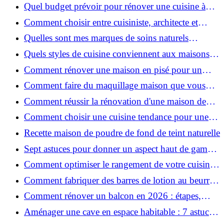
pour une peau douce
Quel budget prévoir pour rénover une cuisine à
Voiron en 2026 : coûts et aides locales ?
Comment choisir entre cuisiniste, architecte et
contractant général à Voiron ?
Quelles sont mes marques de soins naturels
préférées ?
Quels styles de cuisine conviennent aux maisons et
appartements du Voironnais ?
Comment rénover une maison en pisé pour un
habitat sain et performant ?
Comment faire du maquillage maison que vous
utiliserez vraiment ?
Comment réussir la rénovation d'une maison de
ville en 2026 ?
Comment choisir une cuisine tendance pour une
rénovation en 2026 ?
Recette maison de poudre de fond de teint naturelle
Sept astuces pour donner un aspect haut de gamme
à votre cuisine
Comment optimiser le rangement de votre cuisine
et gagner de la place ?
Comment fabriquer des barres de lotion au beurre
de karité ?
Comment rénover un balcon en 2026 : étapes,
budget et matériaux ?
Aménager une cave en espace habitable : 7 astuces
essentielles