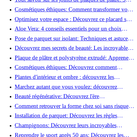
questions clés pour comprendre les fissures!
Cosmétiques éthiques: Comment transformer votre
routine beauté!
Optimisez votre espace : Découvrez ce placard sous
rampant à portes coulissantes!
Aloe Vera: 4 conseils essentiels pour un choix
parfait!
Pose de parquet sur isolant: Techniques et astuces
pour un sol parfait!
Découvrez mes secrets de beauté: Les incroyables
vertus du raisin!
Plaque de plâtre et polystyrène extrudé: Apprenez
à les coller efficacement!
Cosmétiques éthiques: Découvrez comment
transformer votre routine beauté!
Plantes d'intérieur et ombre : découvrez les
meilleures pour votre maison !
Marchez autant que vous voulez: découvrez
pourquoi c'est bénéfique!
Beauté régénérative: Découvrez l'ère
révolutionnaire de la cosmétique verte!
Comment retrouver la forme chez soi sans risque
de blessure: Techniques et conseils sûrs!
Installation de parquet: Découvrez les règles
essentielles à respecter!
Champignons: Découvrez leurs incroyables
pouvoirs antioxydants!
Reprendre le sport après 50 ans: Découvrez les