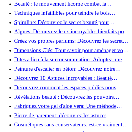
astuces incontournables!
Beauté : le mouvement licorne combat la
surconsommation !
Techniques infaillibles pour teindre le bois
naturellement: Découvrez comment!
Spiruline: Découvrez le secret beauté pour
revitaliser les peaux fatiguées!
Algues: Découvrez leurs incroyables bienfaits pour
la santé et la beauté!
Créez vos propres parfums: Découvrez les secrets
de la fabrication artisanale!
Dimensions Clés: Tout savoir pour aménager votre
salle de bains!
Dites adieu à la surconsommation: Adoptez une
vie plus simple!
Peinture d'escalier en béton: Découvrez notre
tutoriel facile et rapide!
Découvrez 10 Astuces Incroyables : Beauté
Naturelle avec le Concombre !
Découvrez comment les espaces publics nous
incitent à être plus actifs : Révélations surprenantes!
Révélations beauté : Découvrez les pouvoirs
insoupçonnés du concombre!
Fabriquez votre gel d'aloe vera: Une méthode
simple et rapide à la maison!
Pierre de parement: découvrez les astuces
infaillibles pour un nettoyage parfait!
Cosmétiques sans conservateurs: est-ce vraiment
possible?