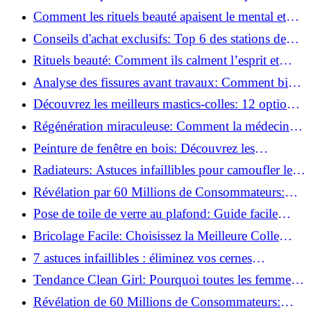
basse pression
Comment les rituels beauté apaisent le mental et
créent des moments pour soi ?
Conseils d'achat exclusifs: Top 6 des stations de
peinture basse pression incontournables!
Rituels beauté: Comment ils calment l’esprit et
chouchoutent votre âme!
Analyse des fissures avant travaux: Comment bien
préparer vos surfaces!
Découvrez les meilleurs mastics-colles: 12 options
dès 6,70 €!
Régénération miraculeuse: Comment la médecine
régénérative peut restaurer votre confiance!
Peinture de fenêtre en bois: Découvrez les
techniques infaillibles pour un résultat parfait!
Radiateurs: Astuces infaillibles pour camoufler les
tuyaux apparents!
Révélation par 60 Millions de Consommateurs:
Découvrez le sérum anti-rides numéro un!
Pose de toile de verre au plafond: Guide facile
pour débutants!
Bricolage Facile: Choisissez la Meilleure Colle
pour Chaque Matériau!
7 astuces infaillibles : éliminez vos cernes
rapidement !
Tendance Clean Girl: Pourquoi toutes les femmes
l'adoptent?
Révélation de 60 Millions de Consommateurs: