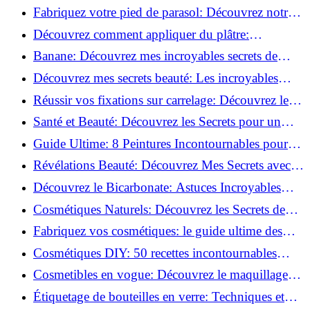
Découvrez le meilleur fond de teint pour votre
Fabriquez votre pied de parasol: Découvrez notre
peau!
tutoriel facile !
Découvrez comment appliquer du plâtre:
Techniques pour un mur intérieur parfait!
Banane: Découvrez mes incroyables secrets de
beauté!
Découvrez mes secrets beauté: Les incroyables
vertus du curcuma!
Réussir vos fixations sur carrelage: Découvrez les
astuces infaillibles !
Santé et Beauté: Découvrez les Secrets pour un
Bien-être Optimal!
Guide Ultime: 8 Peintures Incontournables pour
Bois Extérieurs!
Révélations Beauté: Découvrez Mes Secrets avec le
Thé Vert Matcha!
Découvrez le Bicarbonate: Astuces Incroyables
pour Votre Quotidien!
Cosmétiques Naturels: Découvrez les Secrets de
Beauté Éco-responsables!
Fabriquez vos cosmétiques: le guide ultime des
produits de beauté maison!
Cosmétiques DIY: 50 recettes incontournables
pour sublimer votre beauté naturelle!
Cosmetibles en vogue: Découvrez le maquillage
100% comestible!
Étiquetage de bouteilles en verre: Techniques et