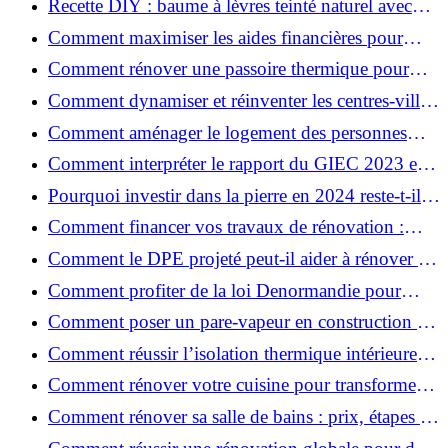
Recette DIY : baume à lèvres teinté naturel avec
SPF
Comment maximiser les aides financières pour
votre rénovation ?
Comment rénover une passoire thermique pour
une maison durable ?
Comment dynamiser et réinventer les centres-villes
avec Action Cœur de Ville ?
Comment aménager le logement des personnes
âgées et obtenir des aides financières ?
Comment interpréter le rapport du GIEC 2023 et
en retenir l'essentiel ?
Pourquoi investir dans la pierre en 2024 reste-t-il
un choix sûr ?
Comment financer vos travaux de rénovation :
aides, prêts et solutions pratiques ?
Comment le DPE projeté peut-il aider à rénover et
valoriser votre bien ?
Comment profiter de la loi Denormandie pour
investir dans l'ancien et défiscaliser ?
Comment poser un pare-vapeur en construction et
rénovation : rôle et erreurs à éviter?
Comment réussir l’isolation thermique intérieure
pour une maison économe en énergie ?
Comment rénover votre cuisine pour transformer
votre espace de vie ?
Comment rénover sa salle de bains : prix, étapes et
astuces ?