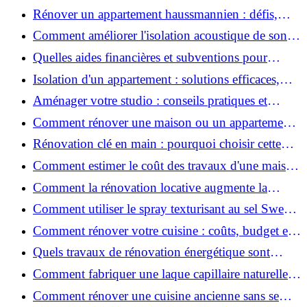
2026 ?
Rénover un appartement haussmannien : défis,
conseils pratiques et estimation des prix
Comment améliorer l'isolation acoustique de son
appartement ?
Quelles aides financières et subventions pour
rénover votre appartement en 2026 ?
Isolation d'un appartement : solutions efficaces,
prix et conseils
Aménager votre studio : conseils pratiques et
erreurs à éviter
Comment rénover une maison ou un appartement
avec 50 000 € : budget, étapes et astuces ?
Rénovation clé en main : pourquoi choisir cette
solution et à quoi faire attention ?
Comment estimer le coût des travaux d'une maison
?
Comment la rénovation locative augmente la
rentabilité de votre parc immobilier ?
Comment utiliser le spray texturisant au sel Sweet
Salt pour des cheveux effet plage ?
Comment rénover votre cuisine : coûts, budget et
astuces bois ?
Quels travaux de rénovation énergétique sont
éligibles à MaPrimeRénov' ?
Comment fabriquer une laque capillaire naturelle
maison ?
Comment rénover une cuisine ancienne sans se