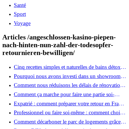
Santé
Sport
Voyage
Articles /angeschlossen-kasino-piepen-
nach-hinten-nun-zahl-der-todesopfer-
retournieren-bewilligen/
Cinq recettes simples et naturelles de bains détox
maison
Pourquoi nous avons investi dans un showroom-
atelier et ce que cela apporte aux clients
Comment nous réduisons les délais de rénovation à
3 mois au lieu de 6?
Comment ça marche pour faire une partie soi-
même et nous confier le reste ?
Expatrié : comment préparer votre retour en France
et rénover votre bien à distance ?
Professionnel ou faire soi-même : comment choisir
pour votre rénovation ?
Comment décarboner le parc de logements grâce à
la rénovation énergétique ?