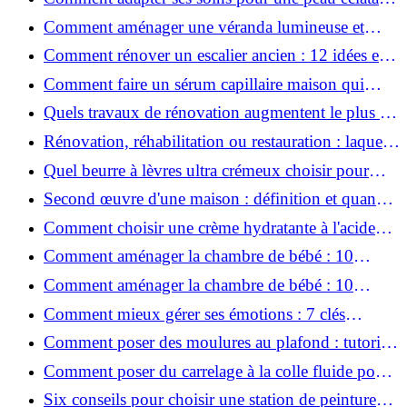
en hiver ?
Comment aménager une véranda lumineuse et
conviviale : 12 idées déco
Comment rénover un escalier ancien : 12 idées et
astuces faciles pas à pas
Comment faire un sérum capillaire maison qui
stimule réellement la pousse des cheveux ?
Quels travaux de rénovation augmentent le plus la
valeur d'une maison pour la revente ?
Rénovation, réhabilitation ou restauration : laquelle
convient le mieux à mon logement ?
Quel beurre à lèvres ultra crémeux choisir pour
lèvres sèches et gercées?
Second œuvre d'une maison : définition et quand
le réaliser
Comment choisir une crème hydratante à l'acide
hyaluronique et niacinamide ?
Comment aménager la chambre de bébé : 10
conseils sécurité, déco et rangement
Comment aménager la chambre de bébé : 10
conseils sécurité, déco et rangement
Comment mieux gérer ses émotions : 7 clés
pratiques
Comment poser des moulures au plafond : tutoriel
vidéo pas à pas ?
Comment poser du carrelage à la colle fluide pour
un rendu professionnel ?
Six conseils pour choisir une station de peinture