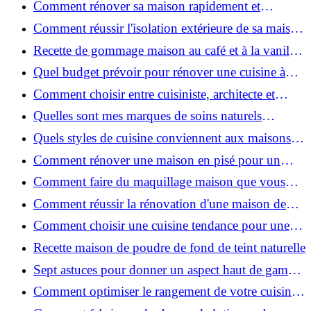
Comment rénover sa maison rapidement et
efficacement ?
Comment réussir l'isolation extérieure de sa maison
pour une rénovation performante et durable ?
Recette de gommage maison au café et à la vanille
pour une peau douce
Quel budget prévoir pour rénover une cuisine à
Voiron en 2026 : coûts et aides locales ?
Comment choisir entre cuisiniste, architecte et
contractant général à Voiron ?
Quelles sont mes marques de soins naturels
préférées ?
Quels styles de cuisine conviennent aux maisons et
appartements du Voironnais ?
Comment rénover une maison en pisé pour un
habitat sain et performant ?
Comment faire du maquillage maison que vous
utiliserez vraiment ?
Comment réussir la rénovation d'une maison de
ville en 2026 ?
Comment choisir une cuisine tendance pour une
rénovation en 2026 ?
Recette maison de poudre de fond de teint naturelle
Sept astuces pour donner un aspect haut de gamme
à votre cuisine
Comment optimiser le rangement de votre cuisine
et gagner de la place ?