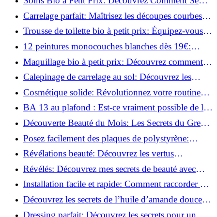
Soins Bio à Petit Prix: Découvrez Comment Se
Chouchouter Pour Moins de 35€!
Carrelage parfait: Maîtrisez les découpes courbes
facilement!
Trousse de toilette bio à petit prix: Équipez-vous
pour moins de 25€!
12 peintures monocouches blanches dès 19€:
Découvrez les meilleures offres!
Maquillage bio à petit prix: Découvrez comment
s'équiper pour moins de 50€!
Calepinage de carrelage au sol: Découvrez les
astuces incontournables!
Cosmétique solide: Révolutionnez votre routine
beauté pour zéro déchet!
BA 13 au plafond : Est-ce vraiment possible de les
coller ?
Découverte Beauté du Mois: Les Secrets du Green
Glamour !
Posez facilement des plaques de polystyrène:
Transformez votre plafond sans effort !
Révélations beauté: Découvrez les vertus
insoupçonnées de l'huile de coco!
Révélés: Découvrez mes secrets de beauté avec
l'huile de ricin!
Installation facile et rapide: Comment raccorder un
luminaire au plafond!
Découvrez les secrets de l’huile d’amande douce :
Pourquoi vous devez l'adopter!
Dressing parfait: Découvrez les secrets pour un