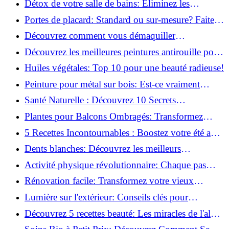
Détox de votre salle de bains: Éliminez les
ingrédients nocifs dès maintenant!
Portes de placard: Standard ou sur-mesure? Faites
le meilleur choix!
Découvrez comment vous démaquiller
naturellement: Astuces et secrets révélés!
Découvrez les meilleures peintures antirouille pour
le fer: Top 12 analysé!
Huiles végétales: Top 10 pour une beauté radieuse!
Peinture pour métal sur bois: Est-ce vraiment
possible?
Santé Naturelle : Découvrez 10 Secrets
Incontournables pour un Bien-être Optimal!
Plantes pour Balcons Ombragés: Transformez
votre Terrasse en Oasis Verte!
5 Recettes Incontournables : Boostez votre été avec
des huiles essentielles!
Dents blanches: Découvrez les meilleurs
ingrédients naturels!
Activité physique révolutionnaire: Chaque pas
compte pour votre santé!
Rénovation facile: Transformez votre vieux
parquet irrégulier en un clin d'œil!
Lumière sur l'extérieur: Conseils clés pour
concevoir et installer votre éclairage!
Découvrez 5 recettes beauté: Les miracles de l'aloe
vera pour votre peau!