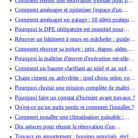
Comment réussir une rénovation globale pour des
économies et un confort durables?
Comment aménager et optimiser l'espace d'un
studio : 10 astuces pratiques ?
Comment aménager un garage : 10 idées pratiques
et efficaces ?
Pourquoi le DPE obligatoire est essentiel pour
vendre ou louer un bien ?
Rénover un bâtiment à murs en mâchefer : guide
pratique et solutions
Comment rénover sa toiture : prix, étapes, aides et
réglementation ?
Pourquoi la maîtrise d'œuvre d'exécution est-elle
indispensable pour vos chantiers ?
Comment un baume clarifiant au miel et au suif
peut-il purifier la peau ?
Chape ciment ou anhydrite : quel choix selon votre
projet ?
Pourquoi choisir une mission complète de maîtrise
d’œuvre pour réussir vos projets?
Pourquoi faire un constat d'huissier avant travaux ?
Qu'est-ce qu'un puits perdu et comment l'installer ?
Comment installer une climatisation gainable :
coût, étapes et conseils ?
Dix astuces pour réussir la rénovation d'un
appartement
Travaux en appartement : horaires autorisés, règles