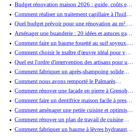
ruiner ?
Budget rénovation maison 2026 : guide, coûts et
astuces
Comment réaliser un traitement capillaire à l'huile
maison efficace ?
Quel budget prévoir pour une rénovation au m² en
2026 ?
Aménager une buanderie : 20 idées et astuces gain
de place pour un espace fonctionnel et stylé
Comment faire un baume fouetté au suif soyeux,
fait maison ?
Comment choisir le maître d'œuvre idéal pour vos
travaux de rénovation ?
Quel est l'ordre d'intervention des artisans pour une
rénovation ?
Comment fabriquer un après-shampoing solide
naturel pour cheveux ?
Comment nous avons remporté le Palmarès
(Ré)HABITER 2025 : les coulisses du projet primé
Comment rénover une façade en pierre à Grenoble
?
: techniques, coûts et conseils
Comment faire un dentifrice maison facile à presser
?
Comment aménager une petite cuisine et optimiser
chaque centimètre carré ?
Comment rénover un plan de travail de cuisine
facilement : guide étape par étape
Comment fabriquer un baume à lèvres hydratant et
naturel au suif ?