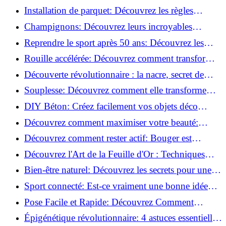
de blessure: Techniques et conseils sûrs!
Installation de parquet: Découvrez les règles
essentielles à respecter!
Champignons: Découvrez leurs incroyables
pouvoirs antioxydants!
Reprendre le sport après 50 ans: Découvrez les
meilleures méthodes!
Rouille accélérée: Découvrez comment transformer
la corrosion en déco tendance!
Découverte révolutionnaire : la nacre, secret de
régénération inouï !
Souplesse: Découvrez comment elle transforme
votre performance sportive!
DIY Béton: Créez facilement vos objets déco
tendance!
Découvrez comment maximiser votre beauté:
Astuces et secrets révélés!
Découvrez comment rester actif: Bouger est
toujours possible!
Découvrez l'Art de la Feuille d'Or : Techniques
Incontournables pour Réussir!
Bien-être naturel: Découvrez les secrets pour une
vie saine!
Sport connecté: Est-ce vraiment une bonne idée
pour vous?
Pose Facile et Rapide: Découvrez Comment
Monter des Carreaux de Béton Cellulaire!
Épigénétique révolutionnaire: 4 astuces essentielles