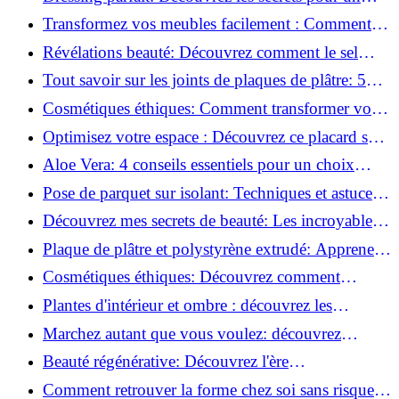
rangement optimal!
Transformez vos meubles facilement : Comment
installer des roulettes en un clin d'œil !
Révélations beauté: Découvrez comment le sel
transforme votre routine!
Tout savoir sur les joints de plaques de plâtre: 5
questions clés pour comprendre les fissures!
Cosmétiques éthiques: Comment transformer votre
routine beauté!
Optimisez votre espace : Découvrez ce placard sous
rampant à portes coulissantes!
Aloe Vera: 4 conseils essentiels pour un choix
parfait!
Pose de parquet sur isolant: Techniques et astuces
pour un sol parfait!
Découvrez mes secrets de beauté: Les incroyables
vertus du raisin!
Plaque de plâtre et polystyrène extrudé: Apprenez
à les coller efficacement!
Cosmétiques éthiques: Découvrez comment
transformer votre routine beauté!
Plantes d'intérieur et ombre : découvrez les
meilleures pour votre maison !
Marchez autant que vous voulez: découvrez
pourquoi c'est bénéfique!
Beauté régénérative: Découvrez l'ère
révolutionnaire de la cosmétique verte!
Comment retrouver la forme chez soi sans risque