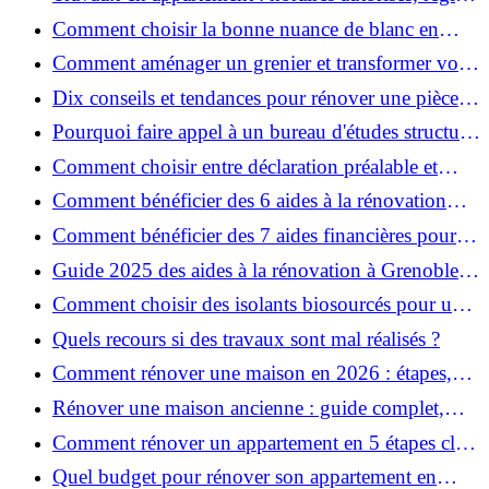
et bonnes pratiques
Comment choisir la bonne nuance de blanc en
décoration et éviter les pièges ?
Comment aménager un grenier et transformer vos
combles en espace habitable ?
Dix conseils et tendances pour rénover une pièce
de la maison
Pourquoi faire appel à un bureau d'études structure
pour garantir la sécurité de vos rénovations ?
Comment choisir entre déclaration préalable et
permis de construire pour vos travaux ?
Comment bénéficier des 6 aides à la rénovation
énergétique à Grenoble ?
Comment bénéficier des 7 aides financières pour la
rénovation énergétique à Voiron ?
Guide 2025 des aides à la rénovation à Grenoble et
Voiron : MaPrimeRénov’, CEE, aides locales
Comment choisir des isolants biosourcés pour une
rénovation écologique ?
Quels recours si des travaux sont mal réalisés ?
Comment rénover une maison en 2026 : étapes,
coûts et conseils ?
Rénover une maison ancienne : guide complet,
étapes, budget et astuces
Comment rénover un appartement en 5 étapes clés
?
Quel budget pour rénover son appartement en