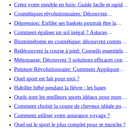
pour transformer votre bien-être!
Créez votre meuble en bois: Guide facile et rapide
pour débutants!
Cosmétiques révolutionnaires: Découvrez
comment les fermes verticales transforment la
Dépression: Enfiler ses baskets pourrait être la
beauté!
solution!
Comment égaliser un sol inégal ? Astuces
infaillibles pour réussir !
Biomimétisme en cosmétique: découvrez comment
la nature inspire l'avenir des soins beauté!
Redécouvrez la course à pied: Conseils essentiels
pour reprendre!
Ménopause: Découvrez 3 solutions efficaces contre
les bouffées de chaleur!
Peinture Révolutionnaire: Comment Appliquer
Deux Couleurs Sur Une Porte!
Quel sport est fait pour moi ?
Habiller bébé pendant la fièvre : les bases
Quels sont les meilleurs sports idéaux pour mon
enfant ?
Comment choisir la coupe de cheveux idéale pour
votre visage ?
Comment utiliser votre assurance voyage ?
Quel est le sport le plus complet pour se muscler ?