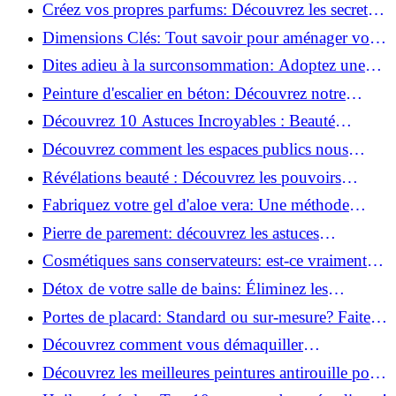
la santé et la beauté!
Créez vos propres parfums: Découvrez les secrets
de la fabrication artisanale!
Dimensions Clés: Tout savoir pour aménager votre
salle de bains!
Dites adieu à la surconsommation: Adoptez une
vie plus simple!
Peinture d'escalier en béton: Découvrez notre
tutoriel facile et rapide!
Découvrez 10 Astuces Incroyables : Beauté
Naturelle avec le Concombre !
Découvrez comment les espaces publics nous
incitent à être plus actifs : Révélations surprenantes!
Révélations beauté : Découvrez les pouvoirs
insoupçonnés du concombre!
Fabriquez votre gel d'aloe vera: Une méthode
simple et rapide à la maison!
Pierre de parement: découvrez les astuces
infaillibles pour un nettoyage parfait!
Cosmétiques sans conservateurs: est-ce vraiment
possible?
Détox de votre salle de bains: Éliminez les
ingrédients nocifs dès maintenant!
Portes de placard: Standard ou sur-mesure? Faites
le meilleur choix!
Découvrez comment vous démaquiller
naturellement: Astuces et secrets révélés!
Découvrez les meilleures peintures antirouille pour
le fer: Top 12 analysé!