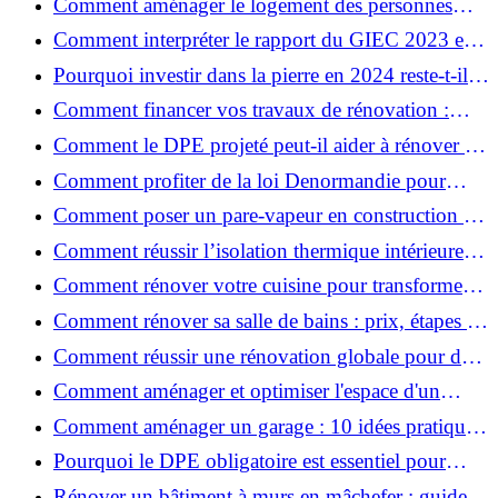
Comment aménager le logement des personnes
âgées et obtenir des aides financières ?
Comment interpréter le rapport du GIEC 2023 et
en retenir l'essentiel ?
Pourquoi investir dans la pierre en 2024 reste-t-il
un choix sûr ?
Comment financer vos travaux de rénovation :
aides, prêts et solutions pratiques ?
Comment le DPE projeté peut-il aider à rénover et
valoriser votre bien ?
Comment profiter de la loi Denormandie pour
investir dans l'ancien et défiscaliser ?
Comment poser un pare-vapeur en construction et
rénovation : rôle et erreurs à éviter?
Comment réussir l’isolation thermique intérieure
pour une maison économe en énergie ?
Comment rénover votre cuisine pour transformer
votre espace de vie ?
Comment rénover sa salle de bains : prix, étapes et
astuces ?
Comment réussir une rénovation globale pour des
économies et un confort durables?
Comment aménager et optimiser l'espace d'un
studio : 10 astuces pratiques ?
Comment aménager un garage : 10 idées pratiques
et efficaces ?
Pourquoi le DPE obligatoire est essentiel pour
vendre ou louer un bien ?
Rénover un bâtiment à murs en mâchefer : guide