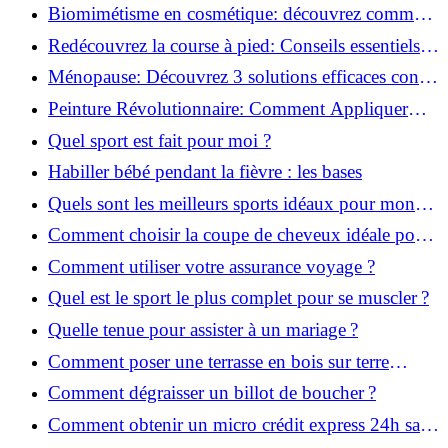
infaillibles pour réussir !
Biomimétisme en cosmétique: découvrez comment
la nature inspire l'avenir des soins beauté!
Redécouvrez la course à pied: Conseils essentiels
pour reprendre!
Ménopause: Découvrez 3 solutions efficaces contre
les bouffées de chaleur!
Peinture Révolutionnaire: Comment Appliquer
Deux Couleurs Sur Une Porte!
Quel sport est fait pour moi ?
Habiller bébé pendant la fièvre : les bases
Quels sont les meilleurs sports idéaux pour mon
enfant ?
Comment choisir la coupe de cheveux idéale pour
votre visage ?
Comment utiliser votre assurance voyage ?
Quel est le sport le plus complet pour se muscler ?
Quelle tenue pour assister à un mariage ?
Comment poser une terrasse en bois sur terre
battue ?
Comment dégraisser un billot de boucher ?
Comment obtenir un micro crédit express 24h sans
justificatif ?