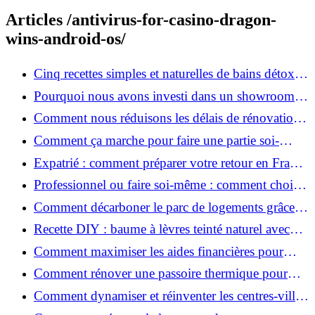
Articles /antivirus-for-casino-dragon-
wins-android-os/
Cinq recettes simples et naturelles de bains détox
maison
Pourquoi nous avons investi dans un showroom-
atelier et ce que cela apporte aux clients
Comment nous réduisons les délais de rénovation à
3 mois au lieu de 6?
Comment ça marche pour faire une partie soi-
même et nous confier le reste ?
Expatrié : comment préparer votre retour en France
et rénover votre bien à distance ?
Professionnel ou faire soi-même : comment choisir
pour votre rénovation ?
Comment décarboner le parc de logements grâce à
la rénovation énergétique ?
Recette DIY : baume à lèvres teinté naturel avec
SPF
Comment maximiser les aides financières pour
votre rénovation ?
Comment rénover une passoire thermique pour
une maison durable ?
Comment dynamiser et réinventer les centres-villes
avec Action Cœur de Ville ?