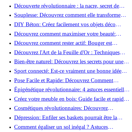
la corrosion en déco tendance!
Découverte révolutionnaire : la nacre, secret de
régénération inouï !
Souplesse: Découvrez comment elle transforme
votre performance sportive!
DIY Béton: Créez facilement vos objets déco
tendance!
Découvrez comment maximiser votre beauté:
Astuces et secrets révélés!
Découvrez comment rester actif: Bouger est
toujours possible!
Découvrez l'Art de la Feuille d'Or : Techniques
Incontournables pour Réussir!
Bien-être naturel: Découvrez les secrets pour une
vie saine!
Sport connecté: Est-ce vraiment une bonne idée
pour vous?
Pose Facile et Rapide: Découvrez Comment
Monter des Carreaux de Béton Cellulaire!
Épigénétique révolutionnaire: 4 astuces essentielles
pour transformer votre bien-être!
Créez votre meuble en bois: Guide facile et rapide
pour débutants!
Cosmétiques révolutionnaires: Découvrez
comment les fermes verticales transforment la
Dépression: Enfiler ses baskets pourrait être la
beauté!
solution!
Comment égaliser un sol inégal ? Astuces