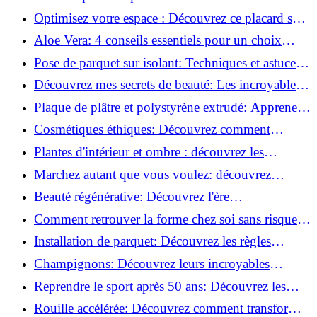
routine beauté!
Optimisez votre espace : Découvrez ce placard sous
rampant à portes coulissantes!
Aloe Vera: 4 conseils essentiels pour un choix
parfait!
Pose de parquet sur isolant: Techniques et astuces
pour un sol parfait!
Découvrez mes secrets de beauté: Les incroyables
vertus du raisin!
Plaque de plâtre et polystyrène extrudé: Apprenez
à les coller efficacement!
Cosmétiques éthiques: Découvrez comment
transformer votre routine beauté!
Plantes d'intérieur et ombre : découvrez les
meilleures pour votre maison !
Marchez autant que vous voulez: découvrez
pourquoi c'est bénéfique!
Beauté régénérative: Découvrez l'ère
révolutionnaire de la cosmétique verte!
Comment retrouver la forme chez soi sans risque
de blessure: Techniques et conseils sûrs!
Installation de parquet: Découvrez les règles
essentielles à respecter!
Champignons: Découvrez leurs incroyables
pouvoirs antioxydants!
Reprendre le sport après 50 ans: Découvrez les
meilleures méthodes!
Rouille accélérée: Découvrez comment transformer