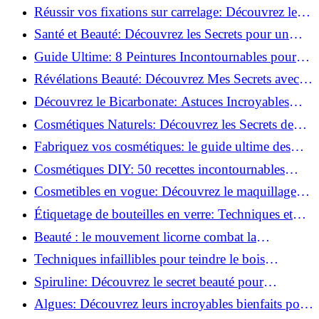
vertus du curcuma!
Réussir vos fixations sur carrelage: Découvrez les
astuces infaillibles !
Santé et Beauté: Découvrez les Secrets pour un
Bien-être Optimal!
Guide Ultime: 8 Peintures Incontournables pour
Bois Extérieurs!
Révélations Beauté: Découvrez Mes Secrets avec le
Thé Vert Matcha!
Découvrez le Bicarbonate: Astuces Incroyables
pour Votre Quotidien!
Cosmétiques Naturels: Découvrez les Secrets de
Beauté Éco-responsables!
Fabriquez vos cosmétiques: le guide ultime des
produits de beauté maison!
Cosmétiques DIY: 50 recettes incontournables
pour sublimer votre beauté naturelle!
Cosmetibles en vogue: Découvrez le maquillage
100% comestible!
Étiquetage de bouteilles en verre: Techniques et
astuces incontournables!
Beauté : le mouvement licorne combat la
surconsommation !
Techniques infaillibles pour teindre le bois
naturellement: Découvrez comment!
Spiruline: Découvrez le secret beauté pour
revitaliser les peaux fatiguées!
Algues: Découvrez leurs incroyables bienfaits pour