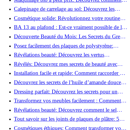
s'équiper pour moins de 50€!
Calepinage de carrelage au sol: Découvrez les
astuces incontournables!
Cosmétique solide: Révolutionnez votre routine
beauté pour zéro déchet!
BA 13 au plafond : Est-ce vraiment possible de les
coller ?
Découverte Beauté du Mois: Les Secrets du Green
Glamour !
Posez facilement des plaques de polystyrène:
Transformez votre plafond sans effort !
Révélations beauté: Découvrez les vertus
insoupçonnées de l'huile de coco!
Révélés: Découvrez mes secrets de beauté avec
l'huile de ricin!
Installation facile et rapide: Comment raccorder un
luminaire au plafond!
Découvrez les secrets de l’huile d’amande douce :
Pourquoi vous devez l'adopter!
Dressing parfait: Découvrez les secrets pour un
rangement optimal!
Transformez vos meubles facilement : Comment
installer des roulettes en un clin d'œil !
Révélations beauté: Découvrez comment le sel
transforme votre routine!
Tout savoir sur les joints de plaques de plâtre: 5
questions clés pour comprendre les fissures!
Cosmétiques éthiques: Comment transformer votre