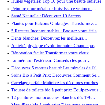
Huiles végétales: Top 10 pour une beauté radieuse!
Peinture pour métal sur bois: Est-ce vraiment
possible?
Santé Naturelle : Découvrez 10 Secrets
Incontournables pour un Bien-être Optimal!
Plantes pour Balcons Ombragés: Transformez
votre Terrasse en Oasis Verte!
5 Recettes Incontournables : Boostez votre été avec
des huiles essentielles!
Dents blanches: Découvrez les meilleurs
ingrédients naturels!
Activité physique révolutionnaire: Chaque pas
compte pour votre santé!
Rénovation facile: Transformez votre vieux
parquet irrégulier en un clin d'œil!
Lumière sur l'extérieur: Conseils clés pour
concevoir et installer votre éclairage!
Découvrez 5 recettes beauté: Les miracles de l'aloe
vera pour votre peau!
Soins Bio à Petit Prix: Découvrez Comment Se
Chouchouter Pour Moins de 35€!
Carrelage parfait: Maîtrisez les découpes courbes
facilement!
Trousse de toilette bio à petit prix: Équipez-vous
pour moins de 25€!
12 peintures monocouches blanches dès 19€:
Découvrez les meilleures offres!
Maquillage bio à petit prix: Découvrez comment