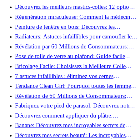
préparer vos surfaces!
Découvrez les meilleurs mastics-colles: 12 options
dès 6,70 €!
Régénération miraculeuse: Comment la médecine
régénérative peut restaurer votre confiance!
Peinture de fenêtre en bois: Découvrez les
techniques infaillibles pour un résultat parfait!
Radiateurs: Astuces infaillibles pour camoufler les
tuyaux apparents!
Révélation par 60 Millions de Consommateurs:
Découvrez le sérum anti-rides numéro un!
Pose de toile de verre au plafond: Guide facile
pour débutants!
Bricolage Facile: Choisissez la Meilleure Colle
pour Chaque Matériau!
7 astuces infaillibles : éliminez vos cernes
rapidement !
Tendance Clean Girl: Pourquoi toutes les femmes
l'adoptent?
Révélation de 60 Millions de Consommateurs:
Découvrez le meilleur fond de teint pour votre
Fabriquez votre pied de parasol: Découvrez notre
peau!
tutoriel facile !
Découvrez comment appliquer du plâtre:
Techniques pour un mur intérieur parfait!
Banane: Découvrez mes incroyables secrets de
beauté!
Découvrez mes secrets beauté: Les incroyables