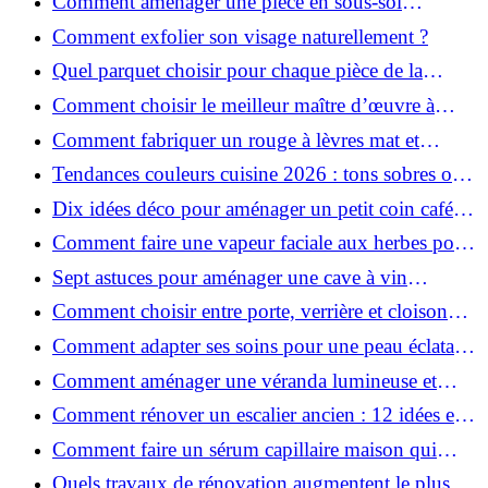
Comment aménager une pièce en sous-sol
efficacement ?
Comment exfolier son visage naturellement ?
Quel parquet choisir pour chaque pièce de la
maison ?
Comment choisir le meilleur maître d’œuvre à
Grenoble en 2026 ?
Comment fabriquer un rouge à lèvres mat et
hydratant fait maison ?
Tendances couleurs cuisine 2026 : tons sobres ou
colorés, que choisir ?
Dix idées déco pour aménager un petit coin café
chez soi
Comment faire une vapeur faciale aux herbes pour
une peau plus saine et rajeunie ?
Sept astuces pour aménager une cave à vin
naturelle chez soi
Comment choisir entre porte, verrière et cloison
coulissante pour séparer vos pièces ?
Comment adapter ses soins pour une peau éclatante
en hiver ?
Comment aménager une véranda lumineuse et
conviviale : 12 idées déco
Comment rénover un escalier ancien : 12 idées et
astuces faciles pas à pas
Comment faire un sérum capillaire maison qui
stimule réellement la pousse des cheveux ?
Quels travaux de rénovation augmentent le plus la