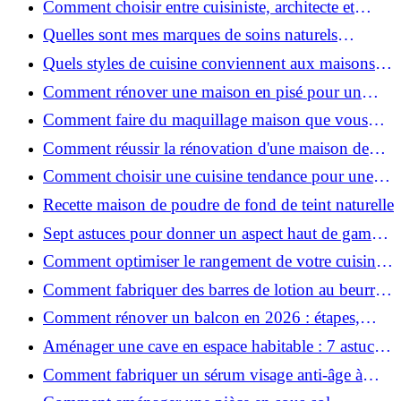
Comment choisir entre cuisiniste, architecte et
contractant général à Voiron ?
Quelles sont mes marques de soins naturels
préférées ?
Quels styles de cuisine conviennent aux maisons et
appartements du Voironnais ?
Comment rénover une maison en pisé pour un
habitat sain et performant ?
Comment faire du maquillage maison que vous
utiliserez vraiment ?
Comment réussir la rénovation d'une maison de
ville en 2026 ?
Comment choisir une cuisine tendance pour une
rénovation en 2026 ?
Recette maison de poudre de fond de teint naturelle
Sept astuces pour donner un aspect haut de gamme
à votre cuisine
Comment optimiser le rangement de votre cuisine
et gagner de la place ?
Comment fabriquer des barres de lotion au beurre
de karité ?
Comment rénover un balcon en 2026 : étapes,
budget et matériaux ?
Aménager une cave en espace habitable : 7 astuces
essentielles
Comment fabriquer un sérum visage anti-âge à
l'huile de rose musquée ?