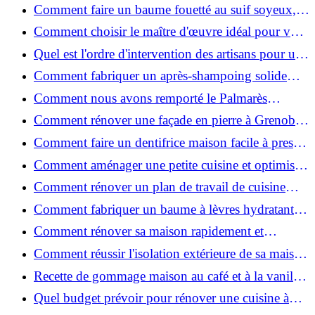
de place pour un espace fonctionnel et stylé
Comment faire un baume fouetté au suif soyeux,
fait maison ?
Comment choisir le maître d'œuvre idéal pour vos
travaux de rénovation ?
Quel est l'ordre d'intervention des artisans pour une
rénovation ?
Comment fabriquer un après-shampoing solide
naturel pour cheveux ?
Comment nous avons remporté le Palmarès
(Ré)HABITER 2025 : les coulisses du projet primé
Comment rénover une façade en pierre à Grenoble
?
: techniques, coûts et conseils
Comment faire un dentifrice maison facile à presser
?
Comment aménager une petite cuisine et optimiser
chaque centimètre carré ?
Comment rénover un plan de travail de cuisine
facilement : guide étape par étape
Comment fabriquer un baume à lèvres hydratant et
naturel au suif ?
Comment rénover sa maison rapidement et
efficacement ?
Comment réussir l'isolation extérieure de sa maison
pour une rénovation performante et durable ?
Recette de gommage maison au café et à la vanille
pour une peau douce
Quel budget prévoir pour rénover une cuisine à
Voiron en 2026 : coûts et aides locales ?