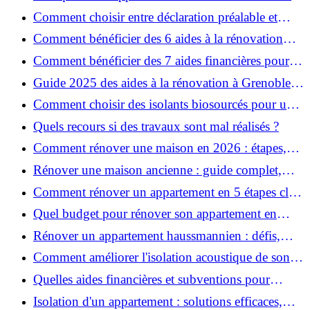
pour garantir la sécurité de vos rénovations ?
Comment choisir entre déclaration préalable et
permis de construire pour vos travaux ?
Comment bénéficier des 6 aides à la rénovation
énergétique à Grenoble ?
Comment bénéficier des 7 aides financières pour la
rénovation énergétique à Voiron ?
Guide 2025 des aides à la rénovation à Grenoble et
Voiron : MaPrimeRénov’, CEE, aides locales
Comment choisir des isolants biosourcés pour une
rénovation écologique ?
Quels recours si des travaux sont mal réalisés ?
Comment rénover une maison en 2026 : étapes,
coûts et conseils ?
Rénover une maison ancienne : guide complet,
étapes, budget et astuces
Comment rénover un appartement en 5 étapes clés
?
Quel budget pour rénover son appartement en
2026 ?
Rénover un appartement haussmannien : défis,
conseils pratiques et estimation des prix
Comment améliorer l'isolation acoustique de son
appartement ?
Quelles aides financières et subventions pour
rénover votre appartement en 2026 ?
Isolation d'un appartement : solutions efficaces,