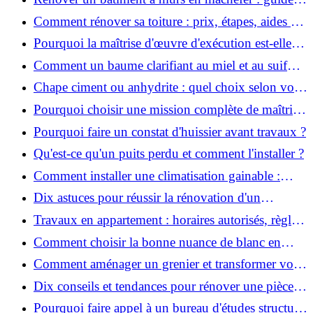
pratique et solutions
Comment rénover sa toiture : prix, étapes, aides et
réglementation ?
Pourquoi la maîtrise d'œuvre d'exécution est-elle
indispensable pour vos chantiers ?
Comment un baume clarifiant au miel et au suif
peut-il purifier la peau ?
Chape ciment ou anhydrite : quel choix selon votre
projet ?
Pourquoi choisir une mission complète de maîtrise
d’œuvre pour réussir vos projets?
Pourquoi faire un constat d'huissier avant travaux ?
Qu'est-ce qu'un puits perdu et comment l'installer ?
Comment installer une climatisation gainable :
coût, étapes et conseils ?
Dix astuces pour réussir la rénovation d'un
appartement
Travaux en appartement : horaires autorisés, règles
et bonnes pratiques
Comment choisir la bonne nuance de blanc en
décoration et éviter les pièges ?
Comment aménager un grenier et transformer vos
combles en espace habitable ?
Dix conseils et tendances pour rénover une pièce
de la maison
Pourquoi faire appel à un bureau d'études structure