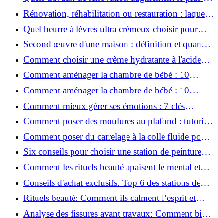
valeur d'une maison pour la revente ?
Rénovation, réhabilitation ou restauration : laquelle
convient le mieux à mon logement ?
Quel beurre à lèvres ultra crémeux choisir pour
lèvres sèches et gercées?
Second œuvre d'une maison : définition et quand
le réaliser
Comment choisir une crème hydratante à l'acide
hyaluronique et niacinamide ?
Comment aménager la chambre de bébé : 10
conseils sécurité, déco et rangement
Comment aménager la chambre de bébé : 10
conseils sécurité, déco et rangement
Comment mieux gérer ses émotions : 7 clés
pratiques
Comment poser des moulures au plafond : tutoriel
vidéo pas à pas ?
Comment poser du carrelage à la colle fluide pour
un rendu professionnel ?
Six conseils pour choisir une station de peinture
basse pression
Comment les rituels beauté apaisent le mental et
créent des moments pour soi ?
Conseils d'achat exclusifs: Top 6 des stations de
peinture basse pression incontournables!
Rituels beauté: Comment ils calment l’esprit et
chouchoutent votre âme!
Analyse des fissures avant travaux: Comment bien