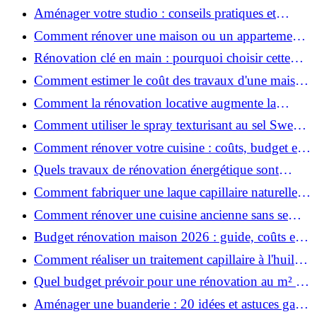
prix et conseils
Aménager votre studio : conseils pratiques et
erreurs à éviter
Comment rénover une maison ou un appartement
avec 50 000 € : budget, étapes et astuces ?
Rénovation clé en main : pourquoi choisir cette
solution et à quoi faire attention ?
Comment estimer le coût des travaux d'une maison
?
Comment la rénovation locative augmente la
rentabilité de votre parc immobilier ?
Comment utiliser le spray texturisant au sel Sweet
Salt pour des cheveux effet plage ?
Comment rénover votre cuisine : coûts, budget et
astuces bois ?
Quels travaux de rénovation énergétique sont
éligibles à MaPrimeRénov' ?
Comment fabriquer une laque capillaire naturelle
maison ?
Comment rénover une cuisine ancienne sans se
ruiner ?
Budget rénovation maison 2026 : guide, coûts et
astuces
Comment réaliser un traitement capillaire à l'huile
maison efficace ?
Quel budget prévoir pour une rénovation au m² en
2026 ?
Aménager une buanderie : 20 idées et astuces gain