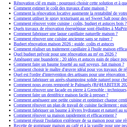
Rénovation clé en main : pourquoi choisir cette solution et à quo
Comment estimer le coût des travaux d'une maison ?
Comment la rénovation locative augmente la rentabilité de votr
Comment utiliser le spray texturisant au sel Sweet Salt pour des
Comment rénover votre cuisine : coûts, budget et astuces bois ?
Quels travaux de rénovation énergétique sont éligibles à MaPr
Comment fabriquer une laque capillaire naturelle maison ?
Comment rénover une cuisine ancienne sans se ruiner ?
Budget rénovation maison 2026 : guide, coûts et astuces
Comment réaliser un traitement capillaire à l'huile maison effica
Quel budget prévoir pour une rénovation au m² en 2026 ?
Aménager une buanderie : 20 idées et astuces gain de place pour
Comment faire un baume fouetté au suif soyeux, fait maison ?
Comment choisir le maître d'œuvre idéal pour vos travaux de r
Quel est l'ordre d'intervention des artisans pour une rénovation 
Comment fabriquer un après-shampoing solide naturel pour ch
Comment nous avons remporté le Palmarès (Ré)HABITER 2025 :
Comment rénover une façade en pierre à Grenoble : techniques, 
Comment faire un dentifrice maison facile à presser ?
Comment aménager une petite cuisine et optimiser chaque centi
Comment rénover un plan de travail de cuisine facilement : gui
Comment fabriquer un baume à lèvres hydratant et naturel au su
Comment rénover sa maison rapidement et efficacement ?
Comment réussir l'isolation extérieure de sa maison pour une r
Recette de gommage maison au café et à la vanille pour une p