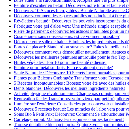
Dites adieu à la surconsommation: Adoptez une vie plus simple
Peinture d'escalier en béton: Découvrez notre tutoriel facile et r
Découvrez 10 Astuces Incroyables : Beauté Naturelle avec le 
Découvrez comment les espaces publics nous incitent à être plus
Révélations beauté : Découvrez les pouvoirs insoupçonnés du
Fabriquez votre gel d'aloe vera: Une méthode simple et rapide 
Pierre de parement: découvrez les astuces infaillibles pour un ne
Cosmétiques sans conservateurs: est-ce vraiment possible?
Détox de votre salle de bains: Éliminez les ingrédients nocifs d
Portes de placard: Standard ou sur-mesure? Faites le meilleur c
Découvrez comment vous démaquiller naturellement: Astuces et 
Découvrez les meilleures peintures antirouille pour le fer: Top 
Huiles végétales: Top 10 pour une beauté radieuse!
Peinture pour métal sur bois: Est-ce vraiment possible?
Santé Naturelle : Découvrez 10 Secrets Incontournables pour u
Plantes pour Balcons Ombragés: Transformez votre Terrasse en
5 Recettes Incontournables : Boostez votre été avec des huiles e
Dents blanches: Découvrez les meilleurs ingrédients naturels!
Activité physique révolutionnaire: Chaque pas compte pour vot
Rénovation facile: Transformez votre vieux parquet irrégulier en
Lumière sur l'extérieur: Conseils clés pour concevoir et installer
Découvrez 5 recettes beauté: Les miracles de l'aloe vera pour v
Soins Bio à Petit Prix: Découvrez Comment Se Chouchouter P
Carrelage parfait: Maîtrisez les découpes courbes facilement!
Trousse de toilette bio à petit prix: Équipez-vous pour moins de