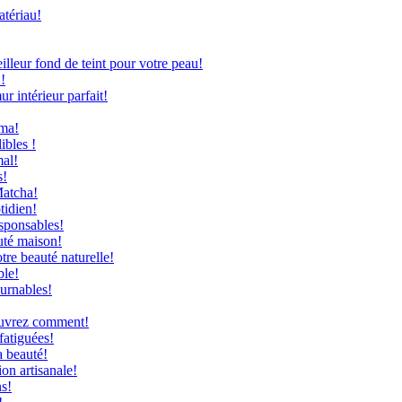
atériau!
leur fond de teint pour votre peau!
!
 intérieur parfait!
uma!
ibles !
mal!
s!
Matcha!
tidien!
sponsables!
uté maison!
re beauté naturelle!
ble!
ournables!
couvrez comment!
fatiguées!
a beauté!
on artisanale!
ns!