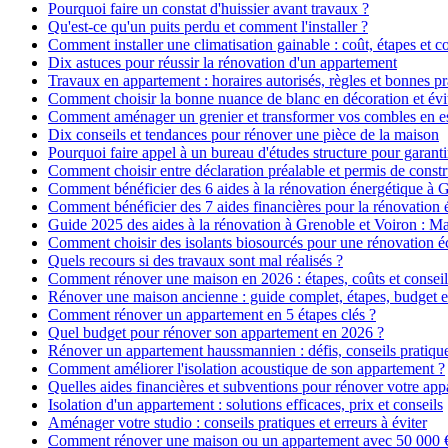
Pourquoi faire un constat d'huissier avant travaux ?
Qu'est-ce qu'un puits perdu et comment l'installer ?
Comment installer une climatisation gainable : coût, étapes et co
Dix astuces pour réussir la rénovation d'un appartement
Travaux en appartement : horaires autorisés, règles et bonnes pr
Comment choisir la bonne nuance de blanc en décoration et évit
Comment aménager un grenier et transformer vos combles en es
Dix conseils et tendances pour rénover une pièce de la maison
Pourquoi faire appel à un bureau d'études structure pour garanti
Comment choisir entre déclaration préalable et permis de constr
Comment bénéficier des 6 aides à la rénovation énergétique à 
Comment bénéficier des 7 aides financières pour la rénovation 
Guide 2025 des aides à la rénovation à Grenoble et Voiron : 
Comment choisir des isolants biosourcés pour une rénovation é
Quels recours si des travaux sont mal réalisés ?
Comment rénover une maison en 2026 : étapes, coûts et conseil
Rénover une maison ancienne : guide complet, étapes, budget e
Comment rénover un appartement en 5 étapes clés ?
Quel budget pour rénover son appartement en 2026 ?
Rénover un appartement haussmannien : défis, conseils pratiques
Comment améliorer l'isolation acoustique de son appartement ?
Quelles aides financières et subventions pour rénover votre ap
Isolation d'un appartement : solutions efficaces, prix et conseils
Aménager votre studio : conseils pratiques et erreurs à éviter
Comment rénover une maison ou un appartement avec 50 000 € :