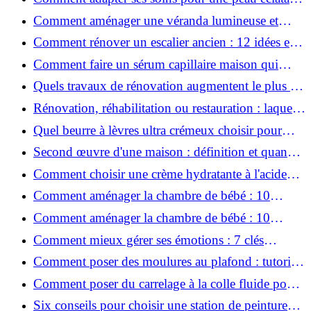
en hiver ?
Comment aménager une véranda lumineuse et
conviviale : 12 idées déco
Comment rénover un escalier ancien : 12 idées et
astuces faciles pas à pas
Comment faire un sérum capillaire maison qui
stimule réellement la pousse des cheveux ?
Quels travaux de rénovation augmentent le plus la
valeur d'une maison pour la revente ?
Rénovation, réhabilitation ou restauration : laquelle
convient le mieux à mon logement ?
Quel beurre à lèvres ultra crémeux choisir pour
lèvres sèches et gercées?
Second œuvre d'une maison : définition et quand
le réaliser
Comment choisir une crème hydratante à l'acide
hyaluronique et niacinamide ?
Comment aménager la chambre de bébé : 10
conseils sécurité, déco et rangement
Comment aménager la chambre de bébé : 10
conseils sécurité, déco et rangement
Comment mieux gérer ses émotions : 7 clés
pratiques
Comment poser des moulures au plafond : tutoriel
vidéo pas à pas ?
Comment poser du carrelage à la colle fluide pour
un rendu professionnel ?
Six conseils pour choisir une station de peinture