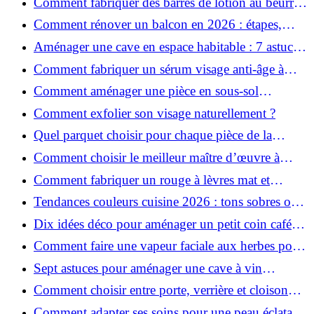
Comment fabriquer des barres de lotion au beurre
de karité ?
Comment rénover un balcon en 2026 : étapes,
budget et matériaux ?
Aménager une cave en espace habitable : 7 astuces
essentielles
Comment fabriquer un sérum visage anti-âge à
l'huile de rose musquée ?
Comment aménager une pièce en sous-sol
efficacement ?
Comment exfolier son visage naturellement ?
Quel parquet choisir pour chaque pièce de la
maison ?
Comment choisir le meilleur maître d’œuvre à
Grenoble en 2026 ?
Comment fabriquer un rouge à lèvres mat et
hydratant fait maison ?
Tendances couleurs cuisine 2026 : tons sobres ou
colorés, que choisir ?
Dix idées déco pour aménager un petit coin café
chez soi
Comment faire une vapeur faciale aux herbes pour
une peau plus saine et rajeunie ?
Sept astuces pour aménager une cave à vin
naturelle chez soi
Comment choisir entre porte, verrière et cloison
coulissante pour séparer vos pièces ?
Comment adapter ses soins pour une peau éclatante