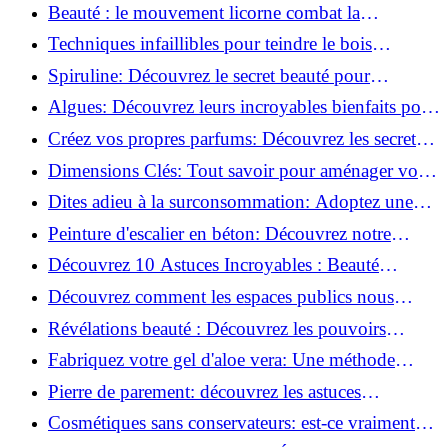
astuces incontournables!
Beauté : le mouvement licorne combat la
surconsommation !
Techniques infaillibles pour teindre le bois
naturellement: Découvrez comment!
Spiruline: Découvrez le secret beauté pour
revitaliser les peaux fatiguées!
Algues: Découvrez leurs incroyables bienfaits pour
la santé et la beauté!
Créez vos propres parfums: Découvrez les secrets
de la fabrication artisanale!
Dimensions Clés: Tout savoir pour aménager votre
salle de bains!
Dites adieu à la surconsommation: Adoptez une
vie plus simple!
Peinture d'escalier en béton: Découvrez notre
tutoriel facile et rapide!
Découvrez 10 Astuces Incroyables : Beauté
Naturelle avec le Concombre !
Découvrez comment les espaces publics nous
incitent à être plus actifs : Révélations surprenantes!
Révélations beauté : Découvrez les pouvoirs
insoupçonnés du concombre!
Fabriquez votre gel d'aloe vera: Une méthode
simple et rapide à la maison!
Pierre de parement: découvrez les astuces
infaillibles pour un nettoyage parfait!
Cosmétiques sans conservateurs: est-ce vraiment
possible?