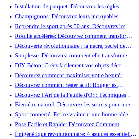
de blessure: Techniques et conseils sûrs!
Installation de parquet: Découvrez les règles
essentielles à respecter!
Champignons: Découvrez leurs incroyables
pouvoirs antioxydants!
Reprendre le sport après 50 ans: Découvrez les
meilleures méthodes!
Rouille accélérée: Découvrez comment transformer
la corrosion en déco tendance!
Découverte révolutionnaire : la nacre, secret de
régénération inouï !
Souplesse: Découvrez comment elle transforme
votre performance sportive!
DIY Béton: Créez facilement vos objets déco
tendance!
Découvrez comment maximiser votre beauté:
Astuces et secrets révélés!
Découvrez comment rester actif: Bouger est
toujours possible!
Découvrez l'Art de la Feuille d'Or : Techniques
Incontournables pour Réussir!
Bien-être naturel: Découvrez les secrets pour une
vie saine!
Sport connecté: Est-ce vraiment une bonne idée
pour vous?
Pose Facile et Rapide: Découvrez Comment
Monter des Carreaux de Béton Cellulaire!
Épigénétique révolutionnaire: 4 astuces essentielles