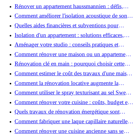
2026 ?
Rénover un appartement haussmannien : défis,
conseils pratiques et estimation des prix
Comment améliorer l'isolation acoustique de son
appartement ?
Quelles aides financières et subventions pour
rénover votre appartement en 2026 ?
Isolation d'un appartement : solutions efficaces,
prix et conseils
Aménager votre studio : conseils pratiques et
erreurs à éviter
Comment rénover une maison ou un appartement
avec 50 000 € : budget, étapes et astuces ?
Rénovation clé en main : pourquoi choisir cette
solution et à quoi faire attention ?
Comment estimer le coût des travaux d'une maison
?
Comment la rénovation locative augmente la
rentabilité de votre parc immobilier ?
Comment utiliser le spray texturisant au sel Sweet
Salt pour des cheveux effet plage ?
Comment rénover votre cuisine : coûts, budget et
astuces bois ?
Quels travaux de rénovation énergétique sont
éligibles à MaPrimeRénov' ?
Comment fabriquer une laque capillaire naturelle
maison ?
Comment rénover une cuisine ancienne sans se