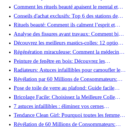
basse pression
Comment les rituels beauté apaisent le mental et
créent des moments pour soi ?
Conseils d'achat exclusifs: Top 6 des stations de
peinture basse pression incontournables!
Rituels beauté: Comment ils calment l’esprit et
chouchoutent votre âme!
Analyse des fissures avant travaux: Comment bien
préparer vos surfaces!
Découvrez les meilleurs mastics-colles: 12 options
dès 6,70 €!
Régénération miraculeuse: Comment la médecine
régénérative peut restaurer votre confiance!
Peinture de fenêtre en bois: Découvrez les
techniques infaillibles pour un résultat parfait!
Radiateurs: Astuces infaillibles pour camoufler les
tuyaux apparents!
Révélation par 60 Millions de Consommateurs:
Découvrez le sérum anti-rides numéro un!
Pose de toile de verre au plafond: Guide facile
pour débutants!
Bricolage Facile: Choisissez la Meilleure Colle
pour Chaque Matériau!
7 astuces infaillibles : éliminez vos cernes
rapidement !
Tendance Clean Girl: Pourquoi toutes les femmes
l'adoptent?
Révélation de 60 Millions de Consommateurs: