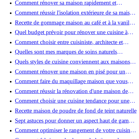
Comment rénover sa maison rapidement et
efficacement ?
Comment réussir l'isolation extérieure de sa maison
pour une rénovation performante et durable ?
Recette de gommage maison au café et à la vanille
pour une peau douce
Quel budget prévoir pour rénover une cuisine à
Voiron en 2026 : coûts et aides locales ?
Comment choisir entre cuisiniste, architecte et
contractant général à Voiron ?
Quelles sont mes marques de soins naturels
préférées ?
Quels styles de cuisine conviennent aux maisons et
appartements du Voironnais ?
Comment rénover une maison en pisé pour un
habitat sain et performant ?
Comment faire du maquillage maison que vous
utiliserez vraiment ?
Comment réussir la rénovation d'une maison de
ville en 2026 ?
Comment choisir une cuisine tendance pour une
rénovation en 2026 ?
Recette maison de poudre de fond de teint naturelle
Sept astuces pour donner un aspect haut de gamme
à votre cuisine
Comment optimiser le rangement de votre cuisine
et gagner de la place ?