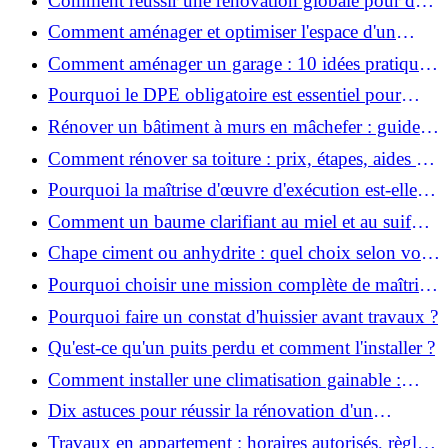
Comment réussir une rénovation globale pour des
économies et un confort durables?
Comment aménager et optimiser l'espace d'un
studio : 10 astuces pratiques ?
Comment aménager un garage : 10 idées pratiques
et efficaces ?
Pourquoi le DPE obligatoire est essentiel pour
vendre ou louer un bien ?
Rénover un bâtiment à murs en mâchefer : guide
pratique et solutions
Comment rénover sa toiture : prix, étapes, aides et
réglementation ?
Pourquoi la maîtrise d'œuvre d'exécution est-elle
indispensable pour vos chantiers ?
Comment un baume clarifiant au miel et au suif
peut-il purifier la peau ?
Chape ciment ou anhydrite : quel choix selon votre
projet ?
Pourquoi choisir une mission complète de maîtrise
d’œuvre pour réussir vos projets?
Pourquoi faire un constat d'huissier avant travaux ?
Qu'est-ce qu'un puits perdu et comment l'installer ?
Comment installer une climatisation gainable :
coût, étapes et conseils ?
Dix astuces pour réussir la rénovation d'un
appartement
Travaux en appartement : horaires autorisés, règles