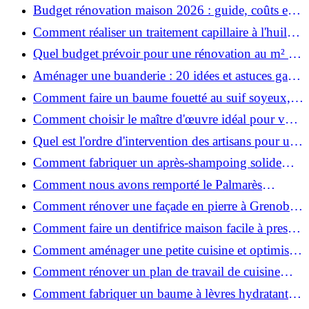
ruiner ?
Budget rénovation maison 2026 : guide, coûts et
astuces
Comment réaliser un traitement capillaire à l'huile
maison efficace ?
Quel budget prévoir pour une rénovation au m² en
2026 ?
Aménager une buanderie : 20 idées et astuces gain
de place pour un espace fonctionnel et stylé
Comment faire un baume fouetté au suif soyeux,
fait maison ?
Comment choisir le maître d'œuvre idéal pour vos
travaux de rénovation ?
Quel est l'ordre d'intervention des artisans pour une
rénovation ?
Comment fabriquer un après-shampoing solide
naturel pour cheveux ?
Comment nous avons remporté le Palmarès
(Ré)HABITER 2025 : les coulisses du projet primé
Comment rénover une façade en pierre à Grenoble
?
: techniques, coûts et conseils
Comment faire un dentifrice maison facile à presser
?
Comment aménager une petite cuisine et optimiser
chaque centimètre carré ?
Comment rénover un plan de travail de cuisine
facilement : guide étape par étape
Comment fabriquer un baume à lèvres hydratant et
naturel au suif ?