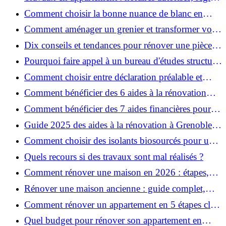
et bonnes pratiques
Comment choisir la bonne nuance de blanc en
décoration et éviter les pièges ?
Comment aménager un grenier et transformer vos
combles en espace habitable ?
Dix conseils et tendances pour rénover une pièce
de la maison
Pourquoi faire appel à un bureau d'études structure
pour garantir la sécurité de vos rénovations ?
Comment choisir entre déclaration préalable et
permis de construire pour vos travaux ?
Comment bénéficier des 6 aides à la rénovation
énergétique à Grenoble ?
Comment bénéficier des 7 aides financières pour la
rénovation énergétique à Voiron ?
Guide 2025 des aides à la rénovation à Grenoble et
Voiron : MaPrimeRénov’, CEE, aides locales
Comment choisir des isolants biosourcés pour une
rénovation écologique ?
Quels recours si des travaux sont mal réalisés ?
Comment rénover une maison en 2026 : étapes,
coûts et conseils ?
Rénover une maison ancienne : guide complet,
étapes, budget et astuces
Comment rénover un appartement en 5 étapes clés
?
Quel budget pour rénover son appartement en