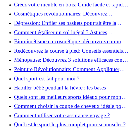
pour transformer votre bien-être!
Créez votre meuble en bois: Guide facile et rapide
pour débutants!
Cosmétiques révolutionnaires: Découvrez
comment les fermes verticales transforment la
Dépression: Enfiler ses baskets pourrait être la
beauté!
solution!
Comment égaliser un sol inégal ? Astuces
infaillibles pour réussir !
Biomimétisme en cosmétique: découvrez comment
la nature inspire l'avenir des soins beauté!
Redécouvrez la course à pied: Conseils essentiels
pour reprendre!
Ménopause: Découvrez 3 solutions efficaces contre
les bouffées de chaleur!
Peinture Révolutionnaire: Comment Appliquer
Deux Couleurs Sur Une Porte!
Quel sport est fait pour moi ?
Habiller bébé pendant la fièvre : les bases
Quels sont les meilleurs sports idéaux pour mon
enfant ?
Comment choisir la coupe de cheveux idéale pour
votre visage ?
Comment utiliser votre assurance voyage ?
Quel est le sport le plus complet pour se muscler ?