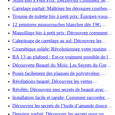
Soins Bio à Petit Prix: Découvrez Comment Se
Chouchouter Pour Moins de 35€!
Carrelage parfait: Maîtrisez les découpes courbes
facilement!
Trousse de toilette bio à petit prix: Équipez-vous
pour moins de 25€!
12 peintures monocouches blanches dès 19€:
Découvrez les meilleures offres!
Maquillage bio à petit prix: Découvrez comment
s'équiper pour moins de 50€!
Calepinage de carrelage au sol: Découvrez les
astuces incontournables!
Cosmétique solide: Révolutionnez votre routine
beauté pour zéro déchet!
BA 13 au plafond : Est-ce vraiment possible de les
coller ?
Découverte Beauté du Mois: Les Secrets du Green
Glamour !
Posez facilement des plaques de polystyrène:
Transformez votre plafond sans effort !
Révélations beauté: Découvrez les vertus
insoupçonnées de l'huile de coco!
Révélés: Découvrez mes secrets de beauté avec
l'huile de ricin!
Installation facile et rapide: Comment raccorder un
luminaire au plafond!
Découvrez les secrets de l’huile d’amande douce :
Pourquoi vous devez l'adopter!
Dressing parfait: Découvrez les secrets pour un