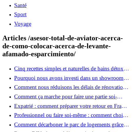
Santé
Sport
Voyage
Articles /asesor-total-de-aviator-acerca-
de-como-colocar-acerca-de-levante-
afamado-esparcimiento/
Cinq recettes simples et naturelles de bains détox
maison
Pourquoi nous avons investi dans un showroom-
atelier et ce que cela apporte aux clients
Comment nous réduisons les délais de rénovation à
3 mois au lieu de 6?
Comment ça marche pour faire une partie soi-
même et nous confier le reste ?
Expatrié : comment préparer votre retour en France
et rénover votre bien à distance ?
Professionnel ou faire soi-même : comment choisir
pour votre rénovation ?
Comment décarboner le parc de logements grâce à
la rénovation énergétique ?