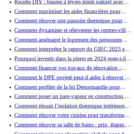
Recette DIY : baume à lèvres teinté naturel avec
SPF
Comment maximiser les aides financières pour
votre rénovation ?
Comment rénover une passoire thermique pour
une maison durable ?
Comment dynamiser et réinventer les centres-villes
avec Action Cœur de Ville ?
Comment aménager le logement des personnes
âgées et obtenir des aides financières ?
Comment interpréter le rapport du GIEC 2023 et
en retenir l'essentiel ?
Pourquoi investir dans la pierre en 2024 reste-t-il
un choix sûr ?
Comment financer vos travaux de rénovation :
aides, prêts et solutions pratiques ?
Comment le DPE projeté peut-il aider à rénover et
valoriser votre bien ?
Comment profiter de la loi Denormandie pour
investir dans l'ancien et défiscaliser ?
Comment poser un pare-vapeur en construction et
rénovation : rôle et erreurs à éviter?
Comment réussir l’isolation thermique intérieure
pour une maison économe en énergie ?
Comment rénover votre cuisine pour transformer
votre espace de vie ?
Comment rénover sa salle de bains : prix, étapes et
astuces ?