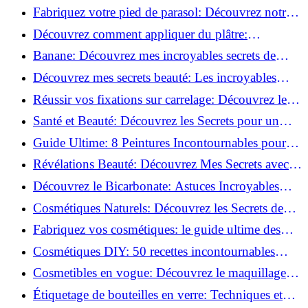
Découvrez le meilleur fond de teint pour votre
Fabriquez votre pied de parasol: Découvrez notre
peau!
tutoriel facile !
Découvrez comment appliquer du plâtre:
Techniques pour un mur intérieur parfait!
Banane: Découvrez mes incroyables secrets de
beauté!
Découvrez mes secrets beauté: Les incroyables
vertus du curcuma!
Réussir vos fixations sur carrelage: Découvrez les
astuces infaillibles !
Santé et Beauté: Découvrez les Secrets pour un
Bien-être Optimal!
Guide Ultime: 8 Peintures Incontournables pour
Bois Extérieurs!
Révélations Beauté: Découvrez Mes Secrets avec le
Thé Vert Matcha!
Découvrez le Bicarbonate: Astuces Incroyables
pour Votre Quotidien!
Cosmétiques Naturels: Découvrez les Secrets de
Beauté Éco-responsables!
Fabriquez vos cosmétiques: le guide ultime des
produits de beauté maison!
Cosmétiques DIY: 50 recettes incontournables
pour sublimer votre beauté naturelle!
Cosmetibles en vogue: Découvrez le maquillage
100% comestible!
Étiquetage de bouteilles en verre: Techniques et