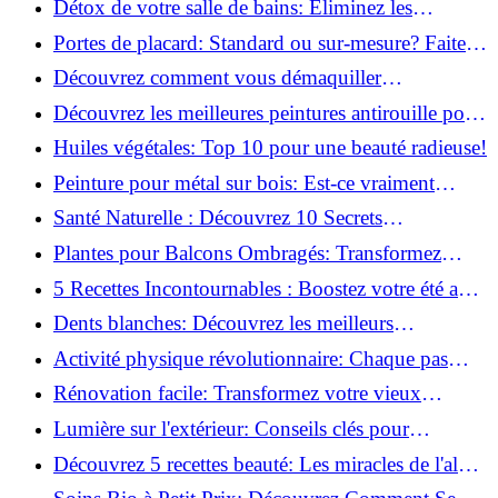
Détox de votre salle de bains: Éliminez les
ingrédients nocifs dès maintenant!
Portes de placard: Standard ou sur-mesure? Faites
le meilleur choix!
Découvrez comment vous démaquiller
naturellement: Astuces et secrets révélés!
Découvrez les meilleures peintures antirouille pour
le fer: Top 12 analysé!
Huiles végétales: Top 10 pour une beauté radieuse!
Peinture pour métal sur bois: Est-ce vraiment
possible?
Santé Naturelle : Découvrez 10 Secrets
Incontournables pour un Bien-être Optimal!
Plantes pour Balcons Ombragés: Transformez
votre Terrasse en Oasis Verte!
5 Recettes Incontournables : Boostez votre été avec
des huiles essentielles!
Dents blanches: Découvrez les meilleurs
ingrédients naturels!
Activité physique révolutionnaire: Chaque pas
compte pour votre santé!
Rénovation facile: Transformez votre vieux
parquet irrégulier en un clin d'œil!
Lumière sur l'extérieur: Conseils clés pour
concevoir et installer votre éclairage!
Découvrez 5 recettes beauté: Les miracles de l'aloe
vera pour votre peau!