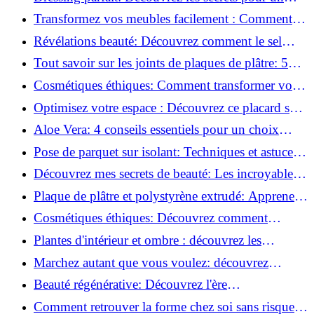
rangement optimal!
Transformez vos meubles facilement : Comment
installer des roulettes en un clin d'œil !
Révélations beauté: Découvrez comment le sel
transforme votre routine!
Tout savoir sur les joints de plaques de plâtre: 5
questions clés pour comprendre les fissures!
Cosmétiques éthiques: Comment transformer votre
routine beauté!
Optimisez votre espace : Découvrez ce placard sous
rampant à portes coulissantes!
Aloe Vera: 4 conseils essentiels pour un choix
parfait!
Pose de parquet sur isolant: Techniques et astuces
pour un sol parfait!
Découvrez mes secrets de beauté: Les incroyables
vertus du raisin!
Plaque de plâtre et polystyrène extrudé: Apprenez
à les coller efficacement!
Cosmétiques éthiques: Découvrez comment
transformer votre routine beauté!
Plantes d'intérieur et ombre : découvrez les
meilleures pour votre maison !
Marchez autant que vous voulez: découvrez
pourquoi c'est bénéfique!
Beauté régénérative: Découvrez l'ère
révolutionnaire de la cosmétique verte!
Comment retrouver la forme chez soi sans risque