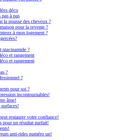
dées déco
s pas à pas
nt la pousse des cheveux ?
 maison pour la revente ?
le mieux à mon logement ?
 gercées?
t niacinamide ?
déco et rangement
déco et rangement
as ?
fessionnel ?
ents pour soi ?
 pression incontournables!
otre âme!
 surfaces!
ut restaurer votre confiance!
 pour un résultat parfait!
ents!
rum anti-rides numéro un!