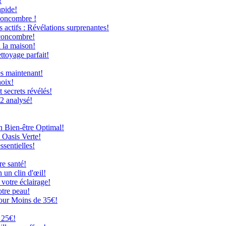
!
apide!
Concombre !
 actifs : Révélations surprenantes!
 concombre!
à la maison!
ttoyage parfait!
ès maintenant!
hoix!
secrets révélés!
12 analysé!
n Bien-être Optimal!
 Oasis Verte!
ssentielles!
re santé!
 un clin d'œil!
 votre éclairage!
otre peau!
our Moins de 35€!
 25€!