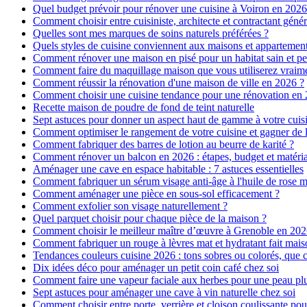
Quel budget prévoir pour rénover une cuisine à Voiron en 2026 :
Comment choisir entre cuisiniste, architecte et contractant génér
Quelles sont mes marques de soins naturels préférées ?
Quels styles de cuisine conviennent aux maisons et appartemen
Comment rénover une maison en pisé pour un habitat sain et pe
Comment faire du maquillage maison que vous utiliserez vraim
Comment réussir la rénovation d'une maison de ville en 2026 ?
Comment choisir une cuisine tendance pour une rénovation en 
Recette maison de poudre de fond de teint naturelle
Sept astuces pour donner un aspect haut de gamme à votre cuis
Comment optimiser le rangement de votre cuisine et gagner de l
Comment fabriquer des barres de lotion au beurre de karité ?
Comment rénover un balcon en 2026 : étapes, budget et matéri
Aménager une cave en espace habitable : 7 astuces essentielles
Comment fabriquer un sérum visage anti-âge à l'huile de rose 
Comment aménager une pièce en sous-sol efficacement ?
Comment exfolier son visage naturellement ?
Quel parquet choisir pour chaque pièce de la maison ?
Comment choisir le meilleur maître d’œuvre à Grenoble en 202
Comment fabriquer un rouge à lèvres mat et hydratant fait mais
Tendances couleurs cuisine 2026 : tons sobres ou colorés, que c
Dix idées déco pour aménager un petit coin café chez soi
Comment faire une vapeur faciale aux herbes pour une peau plus
Sept astuces pour aménager une cave à vin naturelle chez soi
Comment choisir entre porte, verrière et cloison coulissante pou