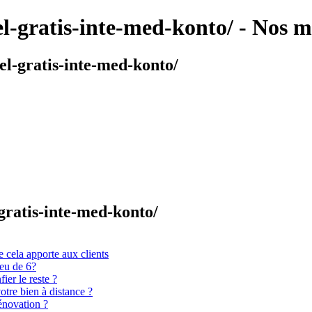
pel-gratis-inte-med-konto/ - Nos 
pel-gratis-inte-med-konto/
-gratis-inte-med-konto/
 cela apporte aux clients
ieu de 6?
er le reste ?
otre bien à distance ?
énovation ?