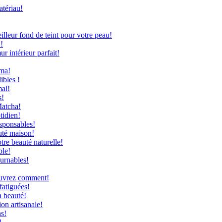
atériau!
leur fond de teint pour votre peau!
!
 intérieur parfait!
uma!
ibles !
mal!
s!
Matcha!
tidien!
sponsables!
uté maison!
re beauté naturelle!
ble!
ournables!
couvrez comment!
fatiguées!
a beauté!
on artisanale!
ns!