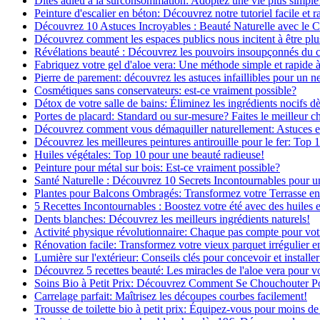
Dites adieu à la surconsommation: Adoptez une vie plus simple
Peinture d'escalier en béton: Découvrez notre tutoriel facile et r
Découvrez 10 Astuces Incroyables : Beauté Naturelle avec le 
Découvrez comment les espaces publics nous incitent à être plus
Révélations beauté : Découvrez les pouvoirs insoupçonnés du
Fabriquez votre gel d'aloe vera: Une méthode simple et rapide 
Pierre de parement: découvrez les astuces infaillibles pour un ne
Cosmétiques sans conservateurs: est-ce vraiment possible?
Détox de votre salle de bains: Éliminez les ingrédients nocifs d
Portes de placard: Standard ou sur-mesure? Faites le meilleur c
Découvrez comment vous démaquiller naturellement: Astuces et 
Découvrez les meilleures peintures antirouille pour le fer: Top 
Huiles végétales: Top 10 pour une beauté radieuse!
Peinture pour métal sur bois: Est-ce vraiment possible?
Santé Naturelle : Découvrez 10 Secrets Incontournables pour u
Plantes pour Balcons Ombragés: Transformez votre Terrasse en
5 Recettes Incontournables : Boostez votre été avec des huiles e
Dents blanches: Découvrez les meilleurs ingrédients naturels!
Activité physique révolutionnaire: Chaque pas compte pour vot
Rénovation facile: Transformez votre vieux parquet irrégulier en
Lumière sur l'extérieur: Conseils clés pour concevoir et installer
Découvrez 5 recettes beauté: Les miracles de l'aloe vera pour v
Soins Bio à Petit Prix: Découvrez Comment Se Chouchouter P
Carrelage parfait: Maîtrisez les découpes courbes facilement!
Trousse de toilette bio à petit prix: Équipez-vous pour moins de