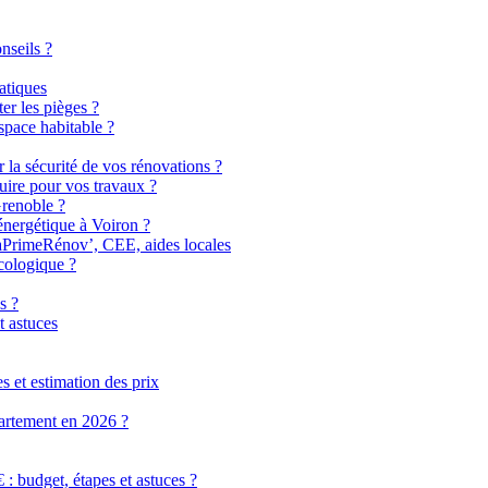
nseils ?
atiques
er les pièges ?
pace habitable ?
r la sécurité de vos rénovations ?
uire pour vos travaux ?
Grenoble ?
énergétique à Voiron ?
MaPrimeRénov’, CEE, aides locales
cologique ?
s ?
t astuces
 et estimation des prix
partement en 2026 ?
 budget, étapes et astuces ?