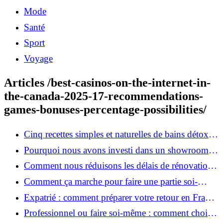
Mode
Santé
Sport
Voyage
Articles /best-casinos-on-the-internet-in-
the-canada-2025-17-recommendations-
games-bonuses-percentage-possibilities/
Cinq recettes simples et naturelles de bains détox
maison
Pourquoi nous avons investi dans un showroom-
atelier et ce que cela apporte aux clients
Comment nous réduisons les délais de rénovation à
3 mois au lieu de 6?
Comment ça marche pour faire une partie soi-
même et nous confier le reste ?
Expatrié : comment préparer votre retour en France
et rénover votre bien à distance ?
Professionnel ou faire soi-même : comment choisir