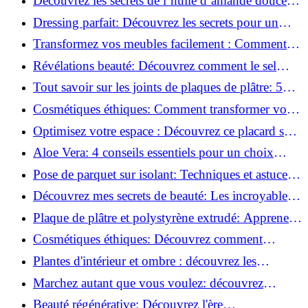
Découvrez les secrets de l’huile d’amande douce :
Pourquoi vous devez l'adopter!
Dressing parfait: Découvrez les secrets pour un
rangement optimal!
Transformez vos meubles facilement : Comment
installer des roulettes en un clin d'œil !
Révélations beauté: Découvrez comment le sel
transforme votre routine!
Tout savoir sur les joints de plaques de plâtre: 5
questions clés pour comprendre les fissures!
Cosmétiques éthiques: Comment transformer votre
routine beauté!
Optimisez votre espace : Découvrez ce placard sous
rampant à portes coulissantes!
Aloe Vera: 4 conseils essentiels pour un choix
parfait!
Pose de parquet sur isolant: Techniques et astuces
pour un sol parfait!
Découvrez mes secrets de beauté: Les incroyables
vertus du raisin!
Plaque de plâtre et polystyrène extrudé: Apprenez
à les coller efficacement!
Cosmétiques éthiques: Découvrez comment
transformer votre routine beauté!
Plantes d'intérieur et ombre : découvrez les
meilleures pour votre maison !
Marchez autant que vous voulez: découvrez
pourquoi c'est bénéfique!
Beauté régénérative: Découvrez l'ère