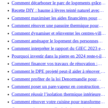
pour votre rénovation ?
Comment décarboner le parc de logements grâce à
la rénovation énergétique ?
Recette DIY : baume à lèvres teinté naturel avec
SPF
Comment maximiser les aides financières pour
votre rénovation ?
Comment rénover une passoire thermique pour
une maison durable ?
Comment dynamiser et réinventer les centres-villes
avec Action Cœur de Ville ?
Comment aménager le logement des personnes
âgées et obtenir des aides financières ?
Comment interpréter le rapport du GIEC 2023 et
en retenir l'essentiel ?
Pourquoi investir dans la pierre en 2024 reste-t-il
un choix sûr ?
Comment financer vos travaux de rénovation :
aides, prêts et solutions pratiques ?
Comment le DPE projeté peut-il aider à rénover et
valoriser votre bien ?
Comment profiter de la loi Denormandie pour
investir dans l'ancien et défiscaliser ?
Comment poser un pare-vapeur en construction et
rénovation : rôle et erreurs à éviter?
Comment réussir l’isolation thermique intérieure
pour une maison économe en énergie ?
Comment rénover votre cuisine pour transformer
votre espace de vie ?