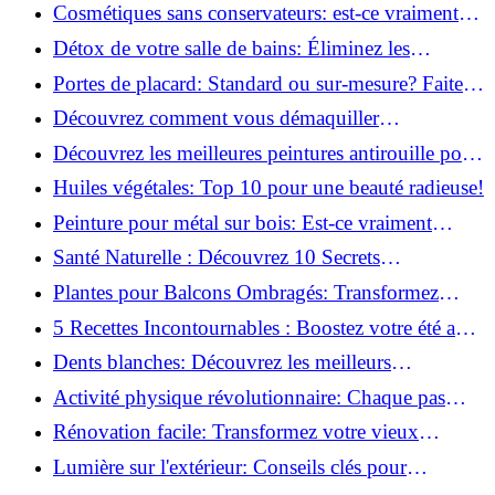
infaillibles pour un nettoyage parfait!
Cosmétiques sans conservateurs: est-ce vraiment
possible?
Détox de votre salle de bains: Éliminez les
ingrédients nocifs dès maintenant!
Portes de placard: Standard ou sur-mesure? Faites
le meilleur choix!
Découvrez comment vous démaquiller
naturellement: Astuces et secrets révélés!
Découvrez les meilleures peintures antirouille pour
le fer: Top 12 analysé!
Huiles végétales: Top 10 pour une beauté radieuse!
Peinture pour métal sur bois: Est-ce vraiment
possible?
Santé Naturelle : Découvrez 10 Secrets
Incontournables pour un Bien-être Optimal!
Plantes pour Balcons Ombragés: Transformez
votre Terrasse en Oasis Verte!
5 Recettes Incontournables : Boostez votre été avec
des huiles essentielles!
Dents blanches: Découvrez les meilleurs
ingrédients naturels!
Activité physique révolutionnaire: Chaque pas
compte pour votre santé!
Rénovation facile: Transformez votre vieux
parquet irrégulier en un clin d'œil!
Lumière sur l'extérieur: Conseils clés pour
concevoir et installer votre éclairage!