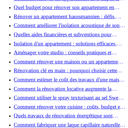
?
Quel budget pour rénover son appartement en
2026 ?
Rénover un appartement haussmannien : défis,
conseils pratiques et estimation des prix
Comment améliorer l'isolation acoustique de son
appartement ?
Quelles aides financières et subventions pour
rénover votre appartement en 2026 ?
Isolation d'un appartement : solutions efficaces,
prix et conseils
Aménager votre studio : conseils pratiques et
erreurs à éviter
Comment rénover une maison ou un appartement
avec 50 000 € : budget, étapes et astuces ?
Rénovation clé en main : pourquoi choisir cette
solution et à quoi faire attention ?
Comment estimer le coût des travaux d'une maison
?
Comment la rénovation locative augmente la
rentabilité de votre parc immobilier ?
Comment utiliser le spray texturisant au sel Sweet
Salt pour des cheveux effet plage ?
Comment rénover votre cuisine : coûts, budget et
astuces bois ?
Quels travaux de rénovation énergétique sont
éligibles à MaPrimeRénov' ?
Comment fabriquer une laque capillaire naturelle