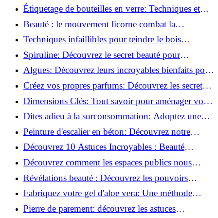
100% comestible!
Étiquetage de bouteilles en verre: Techniques et
astuces incontournables!
Beauté : le mouvement licorne combat la
surconsommation !
Techniques infaillibles pour teindre le bois
naturellement: Découvrez comment!
Spiruline: Découvrez le secret beauté pour
revitaliser les peaux fatiguées!
Algues: Découvrez leurs incroyables bienfaits pour
la santé et la beauté!
Créez vos propres parfums: Découvrez les secrets
de la fabrication artisanale!
Dimensions Clés: Tout savoir pour aménager votre
salle de bains!
Dites adieu à la surconsommation: Adoptez une
vie plus simple!
Peinture d'escalier en béton: Découvrez notre
tutoriel facile et rapide!
Découvrez 10 Astuces Incroyables : Beauté
Naturelle avec le Concombre !
Découvrez comment les espaces publics nous
incitent à être plus actifs : Révélations surprenantes!
Révélations beauté : Découvrez les pouvoirs
insoupçonnés du concombre!
Fabriquez votre gel d'aloe vera: Une méthode
simple et rapide à la maison!
Pierre de parement: découvrez les astuces