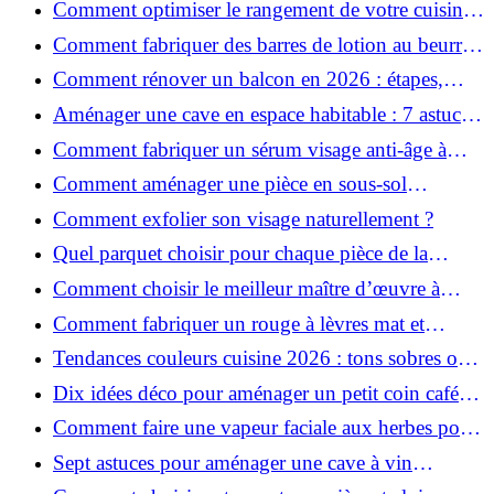
Comment optimiser le rangement de votre cuisine
et gagner de la place ?
Comment fabriquer des barres de lotion au beurre
de karité ?
Comment rénover un balcon en 2026 : étapes,
budget et matériaux ?
Aménager une cave en espace habitable : 7 astuces
essentielles
Comment fabriquer un sérum visage anti-âge à
l'huile de rose musquée ?
Comment aménager une pièce en sous-sol
efficacement ?
Comment exfolier son visage naturellement ?
Quel parquet choisir pour chaque pièce de la
maison ?
Comment choisir le meilleur maître d’œuvre à
Grenoble en 2026 ?
Comment fabriquer un rouge à lèvres mat et
hydratant fait maison ?
Tendances couleurs cuisine 2026 : tons sobres ou
colorés, que choisir ?
Dix idées déco pour aménager un petit coin café
chez soi
Comment faire une vapeur faciale aux herbes pour
une peau plus saine et rajeunie ?
Sept astuces pour aménager une cave à vin
naturelle chez soi