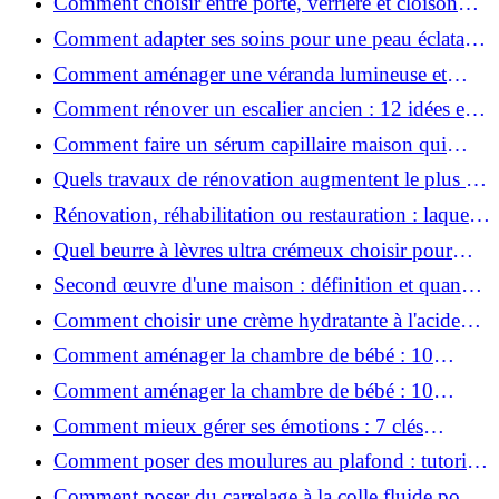
Comment choisir entre porte, verrière et cloison
coulissante pour séparer vos pièces ?
Comment adapter ses soins pour une peau éclatante
en hiver ?
Comment aménager une véranda lumineuse et
conviviale : 12 idées déco
Comment rénover un escalier ancien : 12 idées et
astuces faciles pas à pas
Comment faire un sérum capillaire maison qui
stimule réellement la pousse des cheveux ?
Quels travaux de rénovation augmentent le plus la
valeur d'une maison pour la revente ?
Rénovation, réhabilitation ou restauration : laquelle
convient le mieux à mon logement ?
Quel beurre à lèvres ultra crémeux choisir pour
lèvres sèches et gercées?
Second œuvre d'une maison : définition et quand
le réaliser
Comment choisir une crème hydratante à l'acide
hyaluronique et niacinamide ?
Comment aménager la chambre de bébé : 10
conseils sécurité, déco et rangement
Comment aménager la chambre de bébé : 10
conseils sécurité, déco et rangement
Comment mieux gérer ses émotions : 7 clés
pratiques
Comment poser des moulures au plafond : tutoriel
vidéo pas à pas ?
Comment poser du carrelage à la colle fluide pour