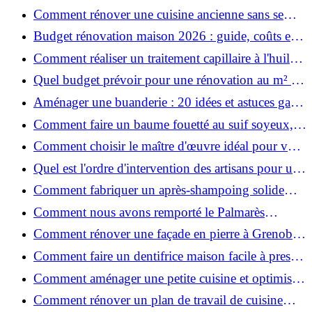
maison ?
Comment rénover une cuisine ancienne sans se
ruiner ?
Budget rénovation maison 2026 : guide, coûts et
astuces
Comment réaliser un traitement capillaire à l'huile
maison efficace ?
Quel budget prévoir pour une rénovation au m² en
2026 ?
Aménager une buanderie : 20 idées et astuces gain
de place pour un espace fonctionnel et stylé
Comment faire un baume fouetté au suif soyeux,
fait maison ?
Comment choisir le maître d'œuvre idéal pour vos
travaux de rénovation ?
Quel est l'ordre d'intervention des artisans pour une
rénovation ?
Comment fabriquer un après-shampoing solide
naturel pour cheveux ?
Comment nous avons remporté le Palmarès
(Ré)HABITER 2025 : les coulisses du projet primé
Comment rénover une façade en pierre à Grenoble
?
: techniques, coûts et conseils
Comment faire un dentifrice maison facile à presser
?
Comment aménager une petite cuisine et optimiser
chaque centimètre carré ?
Comment rénover un plan de travail de cuisine