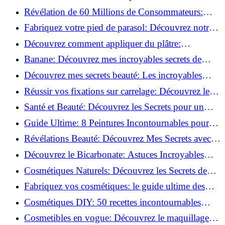
l'adoptent?
Révélation de 60 Millions de Consommateurs:
Découvrez le meilleur fond de teint pour votre
Fabriquez votre pied de parasol: Découvrez notre
peau!
tutoriel facile !
Découvrez comment appliquer du plâtre:
Techniques pour un mur intérieur parfait!
Banane: Découvrez mes incroyables secrets de
beauté!
Découvrez mes secrets beauté: Les incroyables
vertus du curcuma!
Réussir vos fixations sur carrelage: Découvrez les
astuces infaillibles !
Santé et Beauté: Découvrez les Secrets pour un
Bien-être Optimal!
Guide Ultime: 8 Peintures Incontournables pour
Bois Extérieurs!
Révélations Beauté: Découvrez Mes Secrets avec le
Thé Vert Matcha!
Découvrez le Bicarbonate: Astuces Incroyables
pour Votre Quotidien!
Cosmétiques Naturels: Découvrez les Secrets de
Beauté Éco-responsables!
Fabriquez vos cosmétiques: le guide ultime des
produits de beauté maison!
Cosmétiques DIY: 50 recettes incontournables
pour sublimer votre beauté naturelle!
Cosmetibles en vogue: Découvrez le maquillage