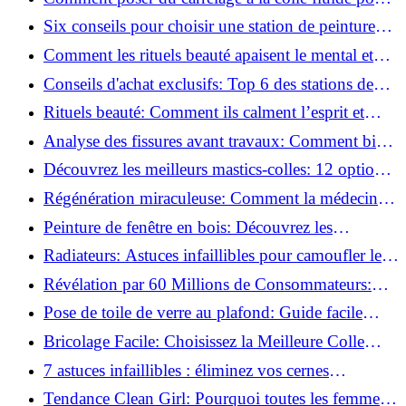
un rendu professionnel ?
Six conseils pour choisir une station de peinture
basse pression
Comment les rituels beauté apaisent le mental et
créent des moments pour soi ?
Conseils d'achat exclusifs: Top 6 des stations de
peinture basse pression incontournables!
Rituels beauté: Comment ils calment l’esprit et
chouchoutent votre âme!
Analyse des fissures avant travaux: Comment bien
préparer vos surfaces!
Découvrez les meilleurs mastics-colles: 12 options
dès 6,70 €!
Régénération miraculeuse: Comment la médecine
régénérative peut restaurer votre confiance!
Peinture de fenêtre en bois: Découvrez les
techniques infaillibles pour un résultat parfait!
Radiateurs: Astuces infaillibles pour camoufler les
tuyaux apparents!
Révélation par 60 Millions de Consommateurs:
Découvrez le sérum anti-rides numéro un!
Pose de toile de verre au plafond: Guide facile
pour débutants!
Bricolage Facile: Choisissez la Meilleure Colle
pour Chaque Matériau!
7 astuces infaillibles : éliminez vos cernes
rapidement !
Tendance Clean Girl: Pourquoi toutes les femmes