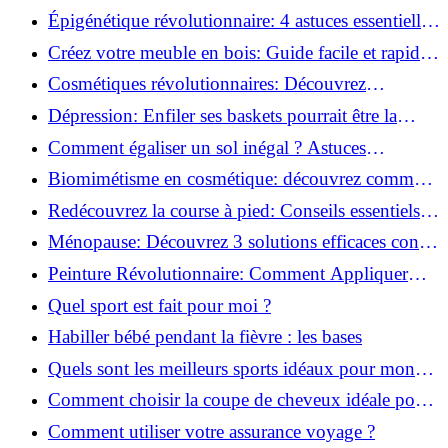
Monter des Carreaux de Béton Cellulaire!
Épigénétique révolutionnaire: 4 astuces essentielles
pour transformer votre bien-être!
Créez votre meuble en bois: Guide facile et rapide
pour débutants!
Cosmétiques révolutionnaires: Découvrez
comment les fermes verticales transforment la
Dépression: Enfiler ses baskets pourrait être la
beauté!
solution!
Comment égaliser un sol inégal ? Astuces
infaillibles pour réussir !
Biomimétisme en cosmétique: découvrez comment
la nature inspire l'avenir des soins beauté!
Redécouvrez la course à pied: Conseils essentiels
pour reprendre!
Ménopause: Découvrez 3 solutions efficaces contre
les bouffées de chaleur!
Peinture Révolutionnaire: Comment Appliquer
Deux Couleurs Sur Une Porte!
Quel sport est fait pour moi ?
Habiller bébé pendant la fièvre : les bases
Quels sont les meilleurs sports idéaux pour mon
enfant ?
Comment choisir la coupe de cheveux idéale pour
votre visage ?
Comment utiliser votre assurance voyage ?