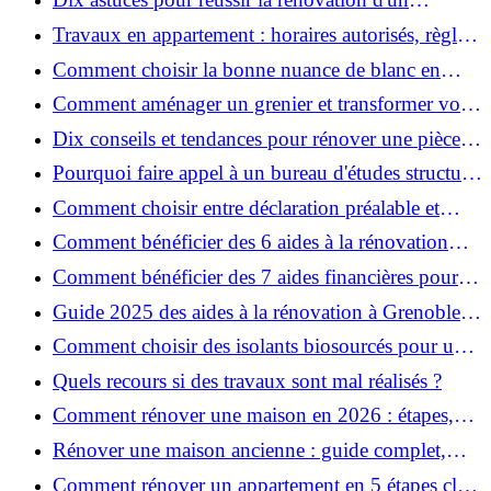
appartement
Travaux en appartement : horaires autorisés, règles
et bonnes pratiques
Comment choisir la bonne nuance de blanc en
décoration et éviter les pièges ?
Comment aménager un grenier et transformer vos
combles en espace habitable ?
Dix conseils et tendances pour rénover une pièce
de la maison
Pourquoi faire appel à un bureau d'études structure
pour garantir la sécurité de vos rénovations ?
Comment choisir entre déclaration préalable et
permis de construire pour vos travaux ?
Comment bénéficier des 6 aides à la rénovation
énergétique à Grenoble ?
Comment bénéficier des 7 aides financières pour la
rénovation énergétique à Voiron ?
Guide 2025 des aides à la rénovation à Grenoble et
Voiron : MaPrimeRénov’, CEE, aides locales
Comment choisir des isolants biosourcés pour une
rénovation écologique ?
Quels recours si des travaux sont mal réalisés ?
Comment rénover une maison en 2026 : étapes,
coûts et conseils ?
Rénover une maison ancienne : guide complet,
étapes, budget et astuces
Comment rénover un appartement en 5 étapes clés