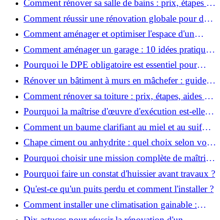
Comment rénover sa salle de bains : prix, étapes et
astuces ?
Comment réussir une rénovation globale pour des
économies et un confort durables?
Comment aménager et optimiser l'espace d'un
studio : 10 astuces pratiques ?
Comment aménager un garage : 10 idées pratiques
et efficaces ?
Pourquoi le DPE obligatoire est essentiel pour
vendre ou louer un bien ?
Rénover un bâtiment à murs en mâchefer : guide
pratique et solutions
Comment rénover sa toiture : prix, étapes, aides et
réglementation ?
Pourquoi la maîtrise d'œuvre d'exécution est-elle
indispensable pour vos chantiers ?
Comment un baume clarifiant au miel et au suif
peut-il purifier la peau ?
Chape ciment ou anhydrite : quel choix selon votre
projet ?
Pourquoi choisir une mission complète de maîtrise
d’œuvre pour réussir vos projets?
Pourquoi faire un constat d'huissier avant travaux ?
Qu'est-ce qu'un puits perdu et comment l'installer ?
Comment installer une climatisation gainable :
coût, étapes et conseils ?
Dix astuces pour réussir la rénovation d'un