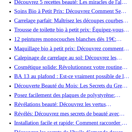
Découvrez 5 recettes beauté: Les miracles de l'aloe
vera pour votre peau!
Soins Bio à Petit Prix: Découvrez Comment Se
Chouchouter Pour Moins de 35€!
Carrelage parfait: Maîtrisez les découpes courbes
facilement!
Trousse de toilette bio à petit prix: Équipez-vous
pour moins de 25€!
12 peintures monocouches blanches dès 19€:
Découvrez les meilleures offres!
Maquillage bio à petit prix: Découvrez comment
s'équiper pour moins de 50€!
Calepinage de carrelage au sol: Découvrez les
astuces incontournables!
Cosmétique solide: Révolutionnez votre routine
beauté pour zéro déchet!
BA 13 au plafond : Est-ce vraiment possible de les
coller ?
Découverte Beauté du Mois: Les Secrets du Green
Glamour !
Posez facilement des plaques de polystyrène:
Transformez votre plafond sans effort !
Révélations beauté: Découvrez les vertus
insoupçonnées de l'huile de coco!
Révélés: Découvrez mes secrets de beauté avec
l'huile de ricin!
Installation facile et rapide: Comment raccorder un
luminaire au plafond!