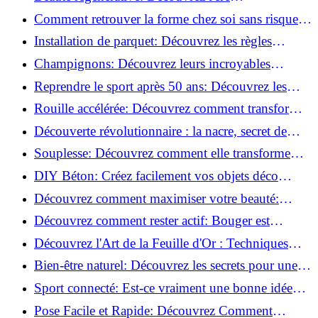
révolutionnaire de la cosmétique verte!
Comment retrouver la forme chez soi sans risque
de blessure: Techniques et conseils sûrs!
Installation de parquet: Découvrez les règles
essentielles à respecter!
Champignons: Découvrez leurs incroyables
pouvoirs antioxydants!
Reprendre le sport après 50 ans: Découvrez les
meilleures méthodes!
Rouille accélérée: Découvrez comment transformer
la corrosion en déco tendance!
Découverte révolutionnaire : la nacre, secret de
régénération inouï !
Souplesse: Découvrez comment elle transforme
votre performance sportive!
DIY Béton: Créez facilement vos objets déco
tendance!
Découvrez comment maximiser votre beauté:
Astuces et secrets révélés!
Découvrez comment rester actif: Bouger est
toujours possible!
Découvrez l'Art de la Feuille d'Or : Techniques
Incontournables pour Réussir!
Bien-être naturel: Découvrez les secrets pour une
vie saine!
Sport connecté: Est-ce vraiment une bonne idée
pour vous?
Pose Facile et Rapide: Découvrez Comment