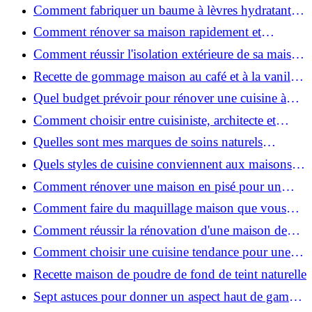
facilement : guide étape par étape
Comment fabriquer un baume à lèvres hydratant et
naturel au suif ?
Comment rénover sa maison rapidement et
efficacement ?
Comment réussir l'isolation extérieure de sa maison
pour une rénovation performante et durable ?
Recette de gommage maison au café et à la vanille
pour une peau douce
Quel budget prévoir pour rénover une cuisine à
Voiron en 2026 : coûts et aides locales ?
Comment choisir entre cuisiniste, architecte et
contractant général à Voiron ?
Quelles sont mes marques de soins naturels
préférées ?
Quels styles de cuisine conviennent aux maisons et
appartements du Voironnais ?
Comment rénover une maison en pisé pour un
habitat sain et performant ?
Comment faire du maquillage maison que vous
utiliserez vraiment ?
Comment réussir la rénovation d'une maison de
ville en 2026 ?
Comment choisir une cuisine tendance pour une
rénovation en 2026 ?
Recette maison de poudre de fond de teint naturelle
Sept astuces pour donner un aspect haut de gamme
à votre cuisine