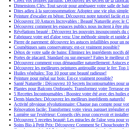
Créez vos propres parfums: Découvrez les secrets de la fabricati
Dimensions Clés: Tout savoir pour aménager votre salle de bai
Dites adieu à la surconsommation: Adoptez une vie plus simple
Peinture d'escalier en béton: Découvrez notre tutoriel facile et r
Découvrez 10 Astuces Incroyables : Beauté Naturelle avec le 
Découvrez comment les espaces publics nous incitent à être plus
Révélations beauté : Découvrez les pouvoirs insoupçonnés du
Fabriquez votre gel d'aloe vera: Une méthode simple et rapide 
Pierre de parement: découvrez les astuces infaillibles pour un ne
Cosmétiques sans conservateurs: est-ce vraiment possible?
Détox de votre salle de bains: Éliminez les ingrédients nocifs d
Portes de placard: Standard ou sur-mesure? Faites le meilleur c
Découvrez comment vous démaquiller naturellement: Astuces et 
Découvrez les meilleures peintures antirouille pour le fer: Top 
Huiles végétales: Top 10 pour une beauté radieuse!
Peinture pour métal sur bois: Est-ce vraiment possible?
Santé Naturelle : Découvrez 10 Secrets Incontournables pour u
Plantes pour Balcons Ombragés: Transformez votre Terrasse en
5 Recettes Incontournables : Boostez votre été avec des huiles e
Dents blanches: Découvrez les meilleurs ingrédients naturels!
Activité physique révolutionnaire: Chaque pas compte pour vot
Rénovation facile: Transformez votre vieux parquet irrégulier en
Lumière sur l'extérieur: Conseils clés pour concevoir et installer
Découvrez 5 recettes beauté: Les miracles de l'aloe vera pour v
Soins Bio à Petit Prix: Découvrez Comment Se Chouchouter P