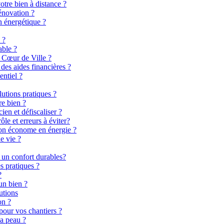
otre bien à distance ?
énovation ?
n énergétique ?
 ?
able ?
 Cœur de Ville ?
es aides financières ?
entiel ?
lutions pratiques ?
re bien ?
en et défiscaliser ?
le et erreurs à éviter?
son économe en énergie ?
e vie ?
 un confort durables?
s pratiques ?
?
un bien ?
utions
on ?
pour vos chantiers ?
la peau ?