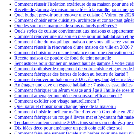
Comment réussir l'isolation extérieure de sa maison pour une r
Recette de gommage maison au café et à la vanille pour une p
Quel budget prévoir pour rénover une cuisine à Voiron en 2026 :
Comment choisir entre cuisiniste, architecte et contractant génér
Quelles sont mes marques de soins naturels préférées ?
Quels styles de cuisine conviennent aux maisons et appartemen
Comment rénover une maison en pisé pour un habitat sain et pe
Comment faire du maquillage maison que vous utiliserez vraim
Comment réussir la rénovation d'une maison de ville en 2026 ?
Comment choisir une cuisine tendance pour une rénovation en 
Recette maison de poudre de fond de teint naturelle
Sept astuces pour donner un aspect haut de gamme à votre cuis
Comment optimiser le rangement de votre cuisine et gagner de l
Comment fabriquer des barres de lotion au beurre de karité ?
Comment rénover un balcon en 2026 : étapes, budget et matéri
Aménager une cave en espace habitable : 7 astuces essentielles
Comment fabriquer un sérum visage anti-âge à l'huile de rose 
Comment aménager une pièce en sous-sol efficacement ?
Comment exfolier son visage naturellement ?
Quel parquet choisir pour chaque pièce de la maison ?
Comment choisir le meilleur maître d’œuvre à Grenoble en 202
Comment fabriquer un rouge à lèvres mat et hydratant fait mais
Tendances couleurs cuisine 2026 : tons sobres ou colorés, que c
Dix idées déco pour aménager un petit coin café chez soi
Comment faire une vapeur faciale aux herbes pour une peau plus