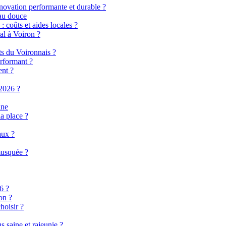
énovation performante et durable ?
eau douce
 coûts et aides locales ?
al à Voiron ?
ts du Voironnais ?
rformant ?
ent ?
2026 ?
ine
a place ?
aux ?
musquée ?
6 ?
on ?
hoisir ?
 saine et rajeunie ?