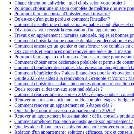
Chape ciment ou anhydrite : quel choix selon votre projet ?
Pourquoi choisir une mission complète de maîtrise d’œuvre pour
Pourquoi faire un constat d'huissier avant travaux ?
Qu'est-ce qu'un puits perdu et comment l'installer ?
Comment installer une climatisation gainable : coût, étapes et co
Dix astuces pour réussir la rénovation d'un appartement
Travaux en appartement : horaires autorisés, règles et bonnes pr
Comment choisir la bonne nuance de blanc en décoration et évit
Comment aménager un grenier et transformer vos combles en es
Dix conseils et tendances pour rénover une pièce de la maison
Pourquoi faire appel à un bureau d'études structure pour garanti
Comment choisir entre déclaration préalable et permis de constr
Comment bénéficier des 6 aides à la rénovation énergétique à 
Comment bénéficier des 7 aides financières pour la rénovation 
Guide 2025 des aides à la rénovation à Grenoble et Voiron : 
Comment choisir des isolants biosourcés pour une rénovation é
Quels recours si des travaux sont mal réalisés ?
Comment rénover une maison en 2026 : étapes, coûts et conseil
Rénover une maison ancienne : guide complet, étapes, budget e
Comment rénover un appartement en 5 étapes clés ?
Quel budget pour rénover son appartement en 2026 ?
Rénover un appartement haussmannien : défis, conseils pratiques
Comment améliorer l'isolation acoustique de son appartement ?
Quelles aides financières et subventions pour rénover votre ap
Isolation d'un appartement : solutions efficaces, prix et conseils