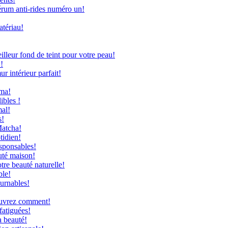
rum anti-rides numéro un!
atériau!
leur fond de teint pour votre peau!
!
 intérieur parfait!
uma!
ibles !
mal!
s!
Matcha!
tidien!
sponsables!
uté maison!
re beauté naturelle!
ble!
ournables!
couvrez comment!
fatiguées!
a beauté!