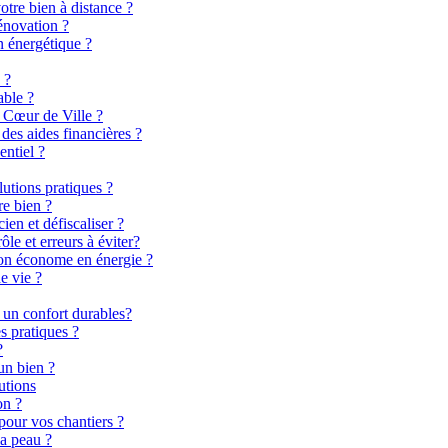
otre bien à distance ?
énovation ?
n énergétique ?
 ?
able ?
 Cœur de Ville ?
es aides financières ?
entiel ?
lutions pratiques ?
re bien ?
en et défiscaliser ?
le et erreurs à éviter?
son économe en énergie ?
e vie ?
 un confort durables?
s pratiques ?
?
un bien ?
utions
on ?
pour vos chantiers ?
la peau ?