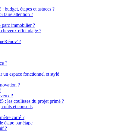
 budget, étapes et astuces ?
i faire attention ?
e parc immobilier ?
 cheveux effet plage ?
imeRénov' ?
ce ?
 un espace fonctionnel et stylé
énovation ?
?
eveux ?
 les coulisses du projet primé ?
coûts et conseils
mètre carré ?
de étape par étape
if ?