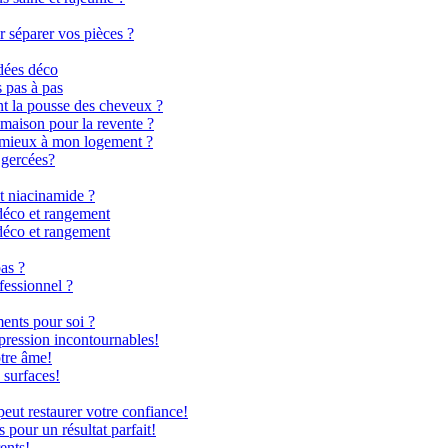
r séparer vos pièces ?
dées déco
s pas à pas
nt la pousse des cheveux ?
 maison pour la revente ?
le mieux à mon logement ?
 gercées?
t niacinamide ?
déco et rangement
déco et rangement
as ?
fessionnel ?
ents pour soi ?
 pression incontournables!
otre âme!
 surfaces!
ut restaurer votre confiance!
 pour un résultat parfait!
ents!