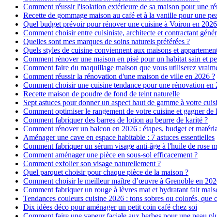
Comment réussir l'isolation extérieure de sa maison pour une r
Recette de gommage maison au café et à la vanille pour une p
Quel budget prévoir pour rénover une cuisine à Voiron en 2026 :
Comment choisir entre cuisiniste, architecte et contractant génér
Quelles sont mes marques de soins naturels préférées ?
Quels styles de cuisine conviennent aux maisons et appartemen
Comment rénover une maison en pisé pour un habitat sain et pe
Comment faire du maquillage maison que vous utiliserez vraim
Comment réussir la rénovation d'une maison de ville en 2026 ?
Comment choisir une cuisine tendance pour une rénovation en 
Recette maison de poudre de fond de teint naturelle
Sept astuces pour donner un aspect haut de gamme à votre cuis
Comment optimiser le rangement de votre cuisine et gagner de l
Comment fabriquer des barres de lotion au beurre de karité ?
Comment rénover un balcon en 2026 : étapes, budget et matéri
Aménager une cave en espace habitable : 7 astuces essentielles
Comment fabriquer un sérum visage anti-âge à l'huile de rose 
Comment aménager une pièce en sous-sol efficacement ?
Comment exfolier son visage naturellement ?
Quel parquet choisir pour chaque pièce de la maison ?
Comment choisir le meilleur maître d’œuvre à Grenoble en 202
Comment fabriquer un rouge à lèvres mat et hydratant fait mais
Tendances couleurs cuisine 2026 : tons sobres ou colorés, que c
Dix idées déco pour aménager un petit coin café chez soi
Comment faire une vapeur faciale aux herbes pour une peau plus