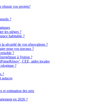
 réussir vos projets?
nseils ?
atiques
er les pièges ?
pace habitable ?
r la sécurité de vos rénovations ?
uire pour vos travaux ?
Grenoble ?
énergétique à Voiron ?
MaPrimeRénov’, CEE, aides locales
cologique ?
s ?
t astuces
 et estimation des prix
partement en 2026 ?