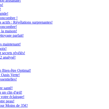
on artisanale!
ns!
!
apide!
Concombre !
 actifs : Révélations surprenantes!
 concombre!
à la maison!
ttoyage parfait!
ès maintenant!
hoix!
secrets révélés!
12 analysé!
n Bien-être Optimal!
 Oasis Verte!
ssentielles!
re santé!
 un clin d'œil!
 votre éclairage!
otre peau!
our Moins de 35€!