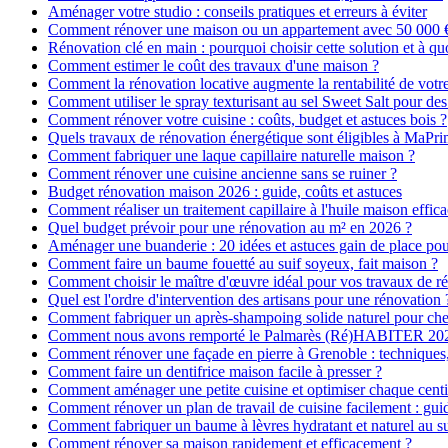
Aménager votre studio : conseils pratiques et erreurs à éviter
Comment rénover une maison ou un appartement avec 50 000 € :
Rénovation clé en main : pourquoi choisir cette solution et à quo
Comment estimer le coût des travaux d'une maison ?
Comment la rénovation locative augmente la rentabilité de votr
Comment utiliser le spray texturisant au sel Sweet Salt pour des
Comment rénover votre cuisine : coûts, budget et astuces bois ?
Quels travaux de rénovation énergétique sont éligibles à MaPr
Comment fabriquer une laque capillaire naturelle maison ?
Comment rénover une cuisine ancienne sans se ruiner ?
Budget rénovation maison 2026 : guide, coûts et astuces
Comment réaliser un traitement capillaire à l'huile maison effica
Quel budget prévoir pour une rénovation au m² en 2026 ?
Aménager une buanderie : 20 idées et astuces gain de place pour
Comment faire un baume fouetté au suif soyeux, fait maison ?
Comment choisir le maître d'œuvre idéal pour vos travaux de r
Quel est l'ordre d'intervention des artisans pour une rénovation 
Comment fabriquer un après-shampoing solide naturel pour ch
Comment nous avons remporté le Palmarès (Ré)HABITER 2025 :
Comment rénover une façade en pierre à Grenoble : techniques, 
Comment faire un dentifrice maison facile à presser ?
Comment aménager une petite cuisine et optimiser chaque centi
Comment rénover un plan de travail de cuisine facilement : gui
Comment fabriquer un baume à lèvres hydratant et naturel au su
Comment rénover sa maison rapidement et efficacement ?