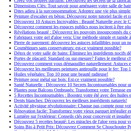
Créez vos propres parfums: Découvrez les secrets de la fabricati
Dimensions Clés: Tout savoir pour aménager votre salle de bai
Dites adieu à la surconsommation: Adoptez une vie plus simple
Peinture d'escalier en béton: Découvrez notre tutoriel facile et r
Découvrez 10 Astuces Incroyables : Beauté Naturelle avec le 
Découvrez comment les espaces publics nous incitent à être plus
Révélations beauté : Découvrez les pouvoirs insoupçonnés du
Fabriquez votre gel d'aloe vera: Une méthode simple et rapide 
Pierre de parement: découvrez les astuces infaillibles pour un ne
Cosmétiques sans conservateurs: est-ce vraiment possible?
Détox de votre salle de bains: Éliminez les ingrédients nocifs d
Portes de placard: Standard ou sur-mesure? Faites le meilleur c
Découvrez comment vous démaquiller naturellement: Astuces et 
Découvrez les meilleures peintures antirouille pour le fer: Top 
Huiles végétales: Top 10 pour une beauté radieuse!
Peinture pour métal sur bois: Est-ce vraiment possible?
Santé Naturelle : Découvrez 10 Secrets Incontournables pour u
Plantes pour Balcons Ombragés: Transformez votre Terrasse en
5 Recettes Incontournables : Boostez votre été avec des huiles e
Dents blanches: Découvrez les meilleurs ingrédients naturels!
Activité physique révolutionnaire: Chaque pas compte pour vot
Rénovation facile: Transformez votre vieux parquet irrégulier en
Lumière sur l'extérieur: Conseils clés pour concevoir et installer
Découvrez 5 recettes beauté: Les miracles de l'aloe vera pour v
Soins Bio à Petit Prix: Découvrez Comment Se Chouchouter P