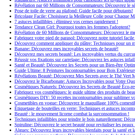
Révélation par 60 Millions de Consommateurs: Découvrez le sé
Pose de toile de verre au plafond: Guide facile pour débutants!
Bricolage Facile: Choisissez la Meilleure Colle pour Chaque M
7 astuces infaillibles : éliminez vos cernes rapidement !
Tendance Clean Girl: Pourquoi toutes les femmes l'adoptent?
Révélation de 60 Millions de Consommateurs: Découvrez le meil
Fabriquez votre pied de parasol: Découvrez notre tutoriel facile 
Découvrez comment appliquer du plâtre: Techniques pour un mur
Banane: Découvrez mes incroyables secrets de beauté!
Découvrez mes secrets beauté: Les incroyables vertus du curc
Réussir vos fixations sur carrelage: Découvrez les astuces infaill
Santé et Beauté: Découvrez les Secrets pour un Bien-être Opti
Guide Ultime: 8 Peintures Incontournables pour Bois Extérieur
Révélations Beauté: Découvrez Mes Secrets avec le Thé Vert 
Découvrez le Bicarbonate: Astuces Incroyables pour Votre Quo
Cosmétiques Naturels: Découvrez les Secrets de Beauté Éco-re
Fabriquez vos cosmétiques: le guide ultime des produits de bea
Cosmétiques DIY: 50 recettes incontournables pour sublimer vot
Cosmetibles en vogue: Découvrez le maquillage 100% comesti
Étiquetage de bouteilles en verre: Techniques et astuces incont
Beauté : le mouvement licorne combat la surconsommation !
Techniques infaillibles pour teindre le bois naturellement: Dé
Spiruline: Découvrez le secret beauté pour revitaliser les peaux 
Algues: Découvrez leurs incroyables bienfaits pour la santé et l