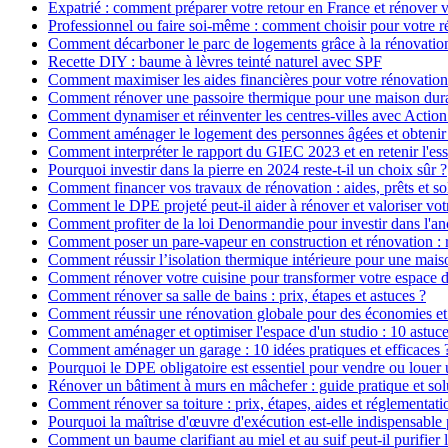
Expatrié : comment préparer votre retour en France et rénover v
Professionnel ou faire soi-même : comment choisir pour votre r
Comment décarboner le parc de logements grâce à la rénovatio
Recette DIY : baume à lèvres teinté naturel avec SPF
Comment maximiser les aides financières pour votre rénovation
Comment rénover une passoire thermique pour une maison dur
Comment dynamiser et réinventer les centres-villes avec Action
Comment aménager le logement des personnes âgées et obtenir d
Comment interpréter le rapport du GIEC 2023 et en retenir l'ess
Pourquoi investir dans la pierre en 2024 reste-t-il un choix sûr ?
Comment financer vos travaux de rénovation : aides, prêts et so
Comment le DPE projeté peut-il aider à rénover et valoriser vot
Comment profiter de la loi Denormandie pour investir dans l'anci
Comment poser un pare-vapeur en construction et rénovation : rô
Comment réussir l’isolation thermique intérieure pour une mai
Comment rénover votre cuisine pour transformer votre espace d
Comment rénover sa salle de bains : prix, étapes et astuces ?
Comment réussir une rénovation globale pour des économies et
Comment aménager et optimiser l'espace d'un studio : 10 astuce
Comment aménager un garage : 10 idées pratiques et efficaces 
Pourquoi le DPE obligatoire est essentiel pour vendre ou louer 
Rénover un bâtiment à murs en mâchefer : guide pratique et sol
Comment rénover sa toiture : prix, étapes, aides et réglementati
Pourquoi la maîtrise d'œuvre d'exécution est-elle indispensable 
Comment un baume clarifiant au miel et au suif peut-il purifier 