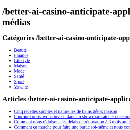
/better-ai-casino-anticipate-ap
médias
Catégories /better-ai-casino-anticipate-a
Beauté
Finance
Lifestyle
Maison
Mode
Santé
Sport
Voyage
Articles /better-ai-casino-anticipate-appl
Cinq recettes simples et naturelles de bains détox maison
Pourquoi nous avons investi dans un showroom-atelier et ce que
Comment nous réduisons les délais de rénovation à 3 mois au l
Comment ça marche pour faire une partie soi-même et nous confi