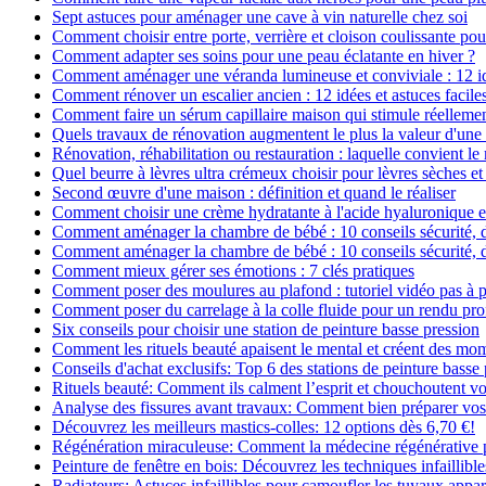
Sept astuces pour aménager une cave à vin naturelle chez soi
Comment choisir entre porte, verrière et cloison coulissante pou
Comment adapter ses soins pour une peau éclatante en hiver ?
Comment aménager une véranda lumineuse et conviviale : 12 i
Comment rénover un escalier ancien : 12 idées et astuces facile
Comment faire un sérum capillaire maison qui stimule réelleme
Quels travaux de rénovation augmentent le plus la valeur d'une
Rénovation, réhabilitation ou restauration : laquelle convient 
Quel beurre à lèvres ultra crémeux choisir pour lèvres sèches et
Second œuvre d'une maison : définition et quand le réaliser
Comment choisir une crème hydratante à l'acide hyaluronique e
Comment aménager la chambre de bébé : 10 conseils sécurité, 
Comment aménager la chambre de bébé : 10 conseils sécurité, 
Comment mieux gérer ses émotions : 7 clés pratiques
Comment poser des moulures au plafond : tutoriel vidéo pas à p
Comment poser du carrelage à la colle fluide pour un rendu pro
Six conseils pour choisir une station de peinture basse pression
Comment les rituels beauté apaisent le mental et créent des mom
Conseils d'achat exclusifs: Top 6 des stations de peinture basse
Rituels beauté: Comment ils calment l’esprit et chouchoutent v
Analyse des fissures avant travaux: Comment bien préparer vos
Découvrez les meilleurs mastics-colles: 12 options dès 6,70 €!
Régénération miraculeuse: Comment la médecine régénérative pe
Peinture de fenêtre en bois: Découvrez les techniques infaillibles
Radiateurs: Astuces infaillibles pour camoufler les tuyaux appar