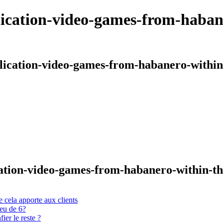
plication-video-games-from-haban
pplication-video-games-from-habanero-within
ication-video-games-from-habanero-within-t
 cela apporte aux clients
ieu de 6?
er le reste ?