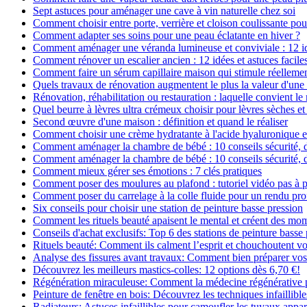
Sept astuces pour aménager une cave à vin naturelle chez soi
Comment choisir entre porte, verrière et cloison coulissante pou
Comment adapter ses soins pour une peau éclatante en hiver ?
Comment aménager une véranda lumineuse et conviviale : 12 i
Comment rénover un escalier ancien : 12 idées et astuces facile
Comment faire un sérum capillaire maison qui stimule réelleme
Quels travaux de rénovation augmentent le plus la valeur d'une
Rénovation, réhabilitation ou restauration : laquelle convient 
Quel beurre à lèvres ultra crémeux choisir pour lèvres sèches et
Second œuvre d'une maison : définition et quand le réaliser
Comment choisir une crème hydratante à l'acide hyaluronique e
Comment aménager la chambre de bébé : 10 conseils sécurité, 
Comment aménager la chambre de bébé : 10 conseils sécurité, 
Comment mieux gérer ses émotions : 7 clés pratiques
Comment poser des moulures au plafond : tutoriel vidéo pas à p
Comment poser du carrelage à la colle fluide pour un rendu pro
Six conseils pour choisir une station de peinture basse pression
Comment les rituels beauté apaisent le mental et créent des mom
Conseils d'achat exclusifs: Top 6 des stations de peinture basse
Rituels beauté: Comment ils calment l’esprit et chouchoutent v
Analyse des fissures avant travaux: Comment bien préparer vos
Découvrez les meilleurs mastics-colles: 12 options dès 6,70 €!
Régénération miraculeuse: Comment la médecine régénérative pe
Peinture de fenêtre en bois: Découvrez les techniques infaillibles
Radiateurs: Astuces infaillibles pour camoufler les tuyaux appar