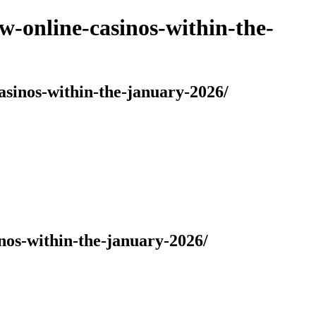
w-online-casinos-within-the-
asinos-within-the-january-2026/
inos-within-the-january-2026/