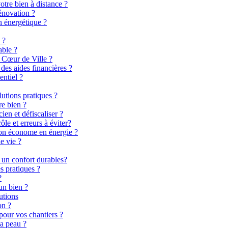
otre bien à distance ?
énovation ?
n énergétique ?
 ?
able ?
 Cœur de Ville ?
es aides financières ?
entiel ?
lutions pratiques ?
re bien ?
en et défiscaliser ?
le et erreurs à éviter?
son économe en énergie ?
e vie ?
 un confort durables?
s pratiques ?
?
un bien ?
utions
on ?
pour vos chantiers ?
la peau ?