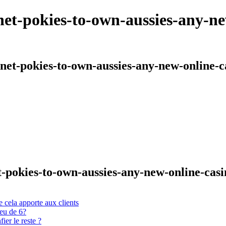
net-pokies-to-own-aussies-any-ne
rnet-pokies-to-own-aussies-any-new-online-c
t-pokies-to-own-aussies-any-new-online-cas
 cela apporte aux clients
ieu de 6?
er le reste ?