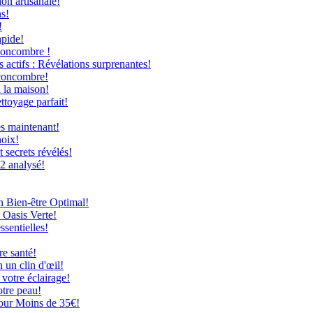
on artisanale!
ns!
!
apide!
Concombre !
 actifs : Révélations surprenantes!
 concombre!
à la maison!
ttoyage parfait!
ès maintenant!
hoix!
secrets révélés!
12 analysé!
n Bien-être Optimal!
 Oasis Verte!
ssentielles!
re santé!
 un clin d'œil!
 votre éclairage!
otre peau!
our Moins de 35€!