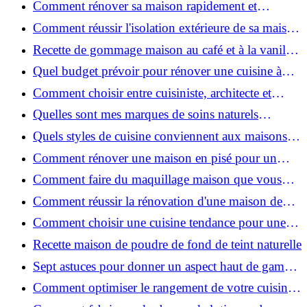
Comment rénover sa maison rapidement et
efficacement ?
Comment réussir l'isolation extérieure de sa maison
pour une rénovation performante et durable ?
Recette de gommage maison au café et à la vanille
pour une peau douce
Quel budget prévoir pour rénover une cuisine à
Voiron en 2026 : coûts et aides locales ?
Comment choisir entre cuisiniste, architecte et
contractant général à Voiron ?
Quelles sont mes marques de soins naturels
préférées ?
Quels styles de cuisine conviennent aux maisons et
appartements du Voironnais ?
Comment rénover une maison en pisé pour un
habitat sain et performant ?
Comment faire du maquillage maison que vous
utiliserez vraiment ?
Comment réussir la rénovation d'une maison de
ville en 2026 ?
Comment choisir une cuisine tendance pour une
rénovation en 2026 ?
Recette maison de poudre de fond de teint naturelle
Sept astuces pour donner un aspect haut de gamme
à votre cuisine
Comment optimiser le rangement de votre cuisine
et gagner de la place ?