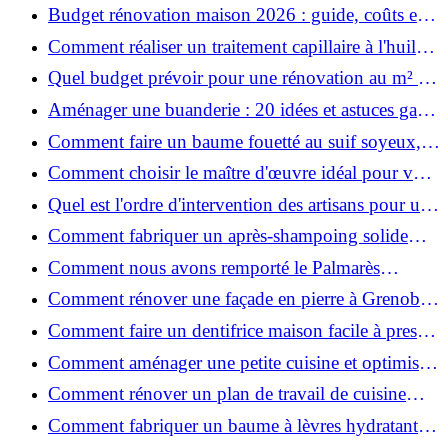
ruiner ?
Budget rénovation maison 2026 : guide, coûts et
astuces
Comment réaliser un traitement capillaire à l'huile
maison efficace ?
Quel budget prévoir pour une rénovation au m² en
2026 ?
Aménager une buanderie : 20 idées et astuces gain
de place pour un espace fonctionnel et stylé
Comment faire un baume fouetté au suif soyeux,
fait maison ?
Comment choisir le maître d'œuvre idéal pour vos
travaux de rénovation ?
Quel est l'ordre d'intervention des artisans pour une
rénovation ?
Comment fabriquer un après-shampoing solide
naturel pour cheveux ?
Comment nous avons remporté le Palmarès
(Ré)HABITER 2025 : les coulisses du projet primé
Comment rénover une façade en pierre à Grenoble
?
: techniques, coûts et conseils
Comment faire un dentifrice maison facile à presser
?
Comment aménager une petite cuisine et optimiser
chaque centimètre carré ?
Comment rénover un plan de travail de cuisine
facilement : guide étape par étape
Comment fabriquer un baume à lèvres hydratant et
naturel au suif ?