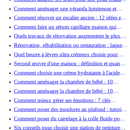
en hiver ?
Comment aménager une véranda lumineuse et
conviviale : 12 idées déco
Comment rénover un escalier ancien : 12 idées et
astuces faciles pas à pas
Comment faire un sérum capillaire maison qui
stimule réellement la pousse des cheveux ?
Quels travaux de rénovation augmentent le plus la
valeur d'une maison pour la revente ?
Rénovation, réhabilitation ou restauration : laquelle
convient le mieux à mon logement ?
Quel beurre à lèvres ultra crémeux choisir pour
lèvres sèches et gercées?
Second œuvre d'une maison : définition et quand
le réaliser
Comment choisir une crème hydratante à l'acide
hyaluronique et niacinamide ?
Comment aménager la chambre de bébé : 10
conseils sécurité, déco et rangement
Comment aménager la chambre de bébé : 10
conseils sécurité, déco et rangement
Comment mieux gérer ses émotions : 7 clés
pratiques
Comment poser des moulures au plafond : tutoriel
vidéo pas à pas ?
Comment poser du carrelage à la colle fluide pour
un rendu professionnel ?
Six conseils pour choisir une station de peinture