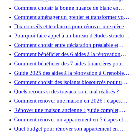
et bonnes pratiques
Comment choisir la bonne nuance de blanc en
décoration et éviter les pièges ?
Comment aménager un grenier et transformer vos
combles en espace habitable ?
Dix conseils et tendances pour rénover une pièce
de la maison
Pourquoi faire appel à un bureau d'études structure
pour garantir la sécurité de vos rénovations ?
Comment choisir entre déclaration préalable et
permis de construire pour vos travaux ?
Comment bénéficier des 6 aides à la rénovation
énergétique à Grenoble ?
Comment bénéficier des 7 aides financières pour la
rénovation énergétique à Voiron ?
Guide 2025 des aides à la rénovation à Grenoble et
Voiron : MaPrimeRénov’, CEE, aides locales
Comment choisir des isolants biosourcés pour une
rénovation écologique ?
Quels recours si des travaux sont mal réalisés ?
Comment rénover une maison en 2026 : étapes,
coûts et conseils ?
Rénover une maison ancienne : guide complet,
étapes, budget et astuces
Comment rénover un appartement en 5 étapes clés
?
Quel budget pour rénover son appartement en