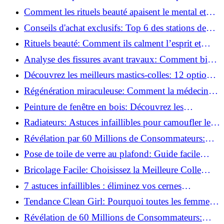
basse pression
Comment les rituels beauté apaisent le mental et
créent des moments pour soi ?
Conseils d'achat exclusifs: Top 6 des stations de
peinture basse pression incontournables!
Rituels beauté: Comment ils calment l’esprit et
chouchoutent votre âme!
Analyse des fissures avant travaux: Comment bien
préparer vos surfaces!
Découvrez les meilleurs mastics-colles: 12 options
dès 6,70 €!
Régénération miraculeuse: Comment la médecine
régénérative peut restaurer votre confiance!
Peinture de fenêtre en bois: Découvrez les
techniques infaillibles pour un résultat parfait!
Radiateurs: Astuces infaillibles pour camoufler les
tuyaux apparents!
Révélation par 60 Millions de Consommateurs:
Découvrez le sérum anti-rides numéro un!
Pose de toile de verre au plafond: Guide facile
pour débutants!
Bricolage Facile: Choisissez la Meilleure Colle
pour Chaque Matériau!
7 astuces infaillibles : éliminez vos cernes
rapidement !
Tendance Clean Girl: Pourquoi toutes les femmes
l'adoptent?
Révélation de 60 Millions de Consommateurs: