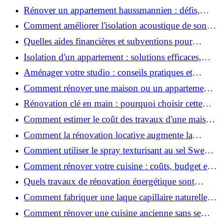
2026 ?
Rénover un appartement haussmannien : défis,
conseils pratiques et estimation des prix
Comment améliorer l'isolation acoustique de son
appartement ?
Quelles aides financières et subventions pour
rénover votre appartement en 2026 ?
Isolation d'un appartement : solutions efficaces,
prix et conseils
Aménager votre studio : conseils pratiques et
erreurs à éviter
Comment rénover une maison ou un appartement
avec 50 000 € : budget, étapes et astuces ?
Rénovation clé en main : pourquoi choisir cette
solution et à quoi faire attention ?
Comment estimer le coût des travaux d'une maison
?
Comment la rénovation locative augmente la
rentabilité de votre parc immobilier ?
Comment utiliser le spray texturisant au sel Sweet
Salt pour des cheveux effet plage ?
Comment rénover votre cuisine : coûts, budget et
astuces bois ?
Quels travaux de rénovation énergétique sont
éligibles à MaPrimeRénov' ?
Comment fabriquer une laque capillaire naturelle
maison ?
Comment rénover une cuisine ancienne sans se