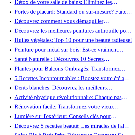
Détox de votre salle de bains: Éliminez les
ingrédients nocifs dès maintenant!
Portes de placard: Standard ou sur-mesure? Faites
le meilleur choix!
Découvrez comment vous démaquiller
naturellement: Astuces et secrets révélés!
Découvrez les meilleures peintures antirouille pour
le fer: Top 12 analysé!
Huiles végétales: Top 10 pour une beauté radieuse!
Peinture pour métal sur bois: Est-ce vraiment
possible?
Santé Naturelle : Découvrez 10 Secrets
Incontournables pour un Bien-être Optimal!
Plantes pour Balcons Ombragés: Transformez
votre Terrasse en Oasis Verte!
5 Recettes Incontournables : Boostez votre été avec
des huiles essentielles!
Dents blanches: Découvrez les meilleurs
ingrédients naturels!
Activité physique révolutionnaire: Chaque pas
compte pour votre santé!
Rénovation facile: Transformez votre vieux
parquet irrégulier en un clin d'œil!
Lumière sur l'extérieur: Conseils clés pour
concevoir et installer votre éclairage!
Découvrez 5 recettes beauté: Les miracles de l'aloe
vera pour votre peau!