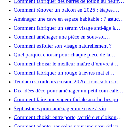
Comment fabriquer des barres de lotion au beurre
de karité ?
Comment rénover un balcon en 2026 : étapes,
budget et matériaux ?
Aménager une cave en espace habitable : 7 astuces
essentielles
Comment fabriquer un sérum visage anti-âge à
l'huile de rose musquée ?
Comment aménager une pièce en sous-sol
efficacement ?
Comment exfolier son visage naturellement ?
Quel parquet choisir pour chaque pièce de la
maison ?
Comment choisir le meilleur maître d’œuvre à
Grenoble en 2026 ?
Comment fabriquer un rouge à lèvres mat et
hydratant fait maison ?
Tendances couleurs cuisine 2026 : tons sobres ou
colorés, que choisir ?
Dix idées déco pour aménager un petit coin café
chez soi
Comment faire une vapeur faciale aux herbes pour
une peau plus saine et rajeunie ?
Sept astuces pour aménager une cave à vin
naturelle chez soi
Comment choisir entre porte, verrière et cloison
coulissante pour séparer vos pièces ?
Comment adapter ses soins pour une peau éclatante