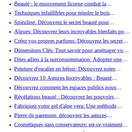
astuces incontournables!
Beauté : le mouvement licorne combat la
surconsommation !
Techniques infaillibles pour teindre le bois
naturellement: Découvrez comment!
Spiruline: Découvrez le secret beauté pour
revitaliser les peaux fatiguées!
Algues: Découvrez leurs incroyables bienfaits pour
la santé et la beauté!
Créez vos propres parfums: Découvrez les secrets
de la fabrication artisanale!
Dimensions Clés: Tout savoir pour aménager votre
salle de bains!
Dites adieu à la surconsommation: Adoptez une
vie plus simple!
Peinture d'escalier en béton: Découvrez notre
tutoriel facile et rapide!
Découvrez 10 Astuces Incroyables : Beauté
Naturelle avec le Concombre !
Découvrez comment les espaces publics nous
incitent à être plus actifs : Révélations surprenantes!
Révélations beauté : Découvrez les pouvoirs
insoupçonnés du concombre!
Fabriquez votre gel d'aloe vera: Une méthode
simple et rapide à la maison!
Pierre de parement: découvrez les astuces
infaillibles pour un nettoyage parfait!
Cosmétiques sans conservateurs: est-ce vraiment
possible?