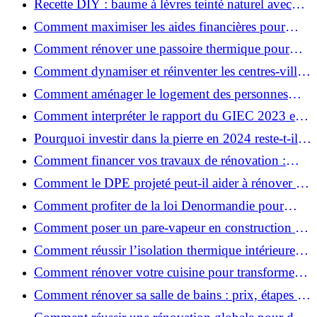
Recette DIY : baume à lèvres teinté naturel avec
SPF
Comment maximiser les aides financières pour
votre rénovation ?
Comment rénover une passoire thermique pour
une maison durable ?
Comment dynamiser et réinventer les centres-villes
avec Action Cœur de Ville ?
Comment aménager le logement des personnes
âgées et obtenir des aides financières ?
Comment interpréter le rapport du GIEC 2023 et
en retenir l'essentiel ?
Pourquoi investir dans la pierre en 2024 reste-t-il
un choix sûr ?
Comment financer vos travaux de rénovation :
aides, prêts et solutions pratiques ?
Comment le DPE projeté peut-il aider à rénover et
valoriser votre bien ?
Comment profiter de la loi Denormandie pour
investir dans l'ancien et défiscaliser ?
Comment poser un pare-vapeur en construction et
rénovation : rôle et erreurs à éviter?
Comment réussir l’isolation thermique intérieure
pour une maison économe en énergie ?
Comment rénover votre cuisine pour transformer
votre espace de vie ?
Comment rénover sa salle de bains : prix, étapes et
astuces ?