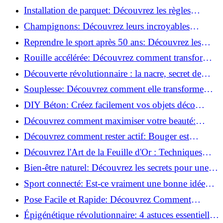
de blessure: Techniques et conseils sûrs!
Installation de parquet: Découvrez les règles
essentielles à respecter!
Champignons: Découvrez leurs incroyables
pouvoirs antioxydants!
Reprendre le sport après 50 ans: Découvrez les
meilleures méthodes!
Rouille accélérée: Découvrez comment transformer
la corrosion en déco tendance!
Découverte révolutionnaire : la nacre, secret de
régénération inouï !
Souplesse: Découvrez comment elle transforme
votre performance sportive!
DIY Béton: Créez facilement vos objets déco
tendance!
Découvrez comment maximiser votre beauté:
Astuces et secrets révélés!
Découvrez comment rester actif: Bouger est
toujours possible!
Découvrez l'Art de la Feuille d'Or : Techniques
Incontournables pour Réussir!
Bien-être naturel: Découvrez les secrets pour une
vie saine!
Sport connecté: Est-ce vraiment une bonne idée
pour vous?
Pose Facile et Rapide: Découvrez Comment
Monter des Carreaux de Béton Cellulaire!
Épigénétique révolutionnaire: 4 astuces essentielles