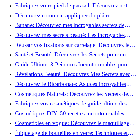
Découvrez le meilleur fond de teint pour votre
Fabriquez votre pied de parasol: Découvrez notre
peau!
tutoriel facile !
Découvrez comment appliquer du plâtre:
Techniques pour un mur intérieur parfait!
Banane: Découvrez mes incroyables secrets de
beauté!
Découvrez mes secrets beauté: Les incroyables
vertus du curcuma!
Réussir vos fixations sur carrelage: Découvrez les
astuces infaillibles !
Santé et Beauté: Découvrez les Secrets pour un
Bien-être Optimal!
Guide Ultime: 8 Peintures Incontournables pour
Bois Extérieurs!
Révélations Beauté: Découvrez Mes Secrets avec le
Thé Vert Matcha!
Découvrez le Bicarbonate: Astuces Incroyables
pour Votre Quotidien!
Cosmétiques Naturels: Découvrez les Secrets de
Beauté Éco-responsables!
Fabriquez vos cosmétiques: le guide ultime des
produits de beauté maison!
Cosmétiques DIY: 50 recettes incontournables
pour sublimer votre beauté naturelle!
Cosmetibles en vogue: Découvrez le maquillage
100% comestible!
Étiquetage de bouteilles en verre: Techniques et