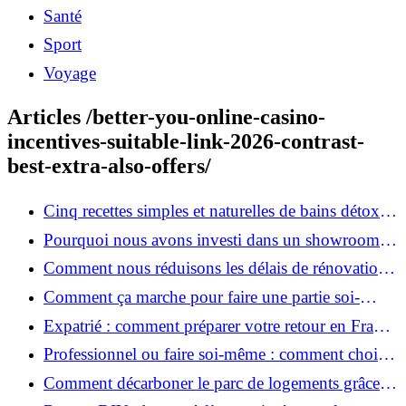
Santé
Sport
Voyage
Articles /better-you-online-casino-
incentives-suitable-link-2026-contrast-
best-extra-also-offers/
Cinq recettes simples et naturelles de bains détox
maison
Pourquoi nous avons investi dans un showroom-
atelier et ce que cela apporte aux clients
Comment nous réduisons les délais de rénovation à
3 mois au lieu de 6?
Comment ça marche pour faire une partie soi-
même et nous confier le reste ?
Expatrié : comment préparer votre retour en France
et rénover votre bien à distance ?
Professionnel ou faire soi-même : comment choisir
pour votre rénovation ?
Comment décarboner le parc de logements grâce à
la rénovation énergétique ?