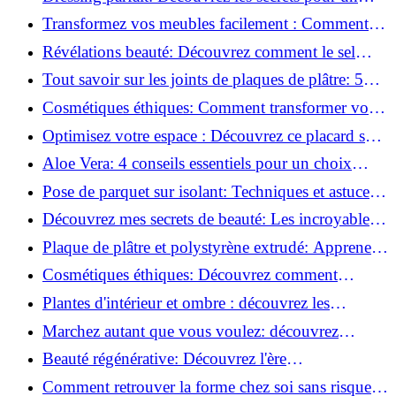
rangement optimal!
Transformez vos meubles facilement : Comment
installer des roulettes en un clin d'œil !
Révélations beauté: Découvrez comment le sel
transforme votre routine!
Tout savoir sur les joints de plaques de plâtre: 5
questions clés pour comprendre les fissures!
Cosmétiques éthiques: Comment transformer votre
routine beauté!
Optimisez votre espace : Découvrez ce placard sous
rampant à portes coulissantes!
Aloe Vera: 4 conseils essentiels pour un choix
parfait!
Pose de parquet sur isolant: Techniques et astuces
pour un sol parfait!
Découvrez mes secrets de beauté: Les incroyables
vertus du raisin!
Plaque de plâtre et polystyrène extrudé: Apprenez
à les coller efficacement!
Cosmétiques éthiques: Découvrez comment
transformer votre routine beauté!
Plantes d'intérieur et ombre : découvrez les
meilleures pour votre maison !
Marchez autant que vous voulez: découvrez
pourquoi c'est bénéfique!
Beauté régénérative: Découvrez l'ère
révolutionnaire de la cosmétique verte!
Comment retrouver la forme chez soi sans risque