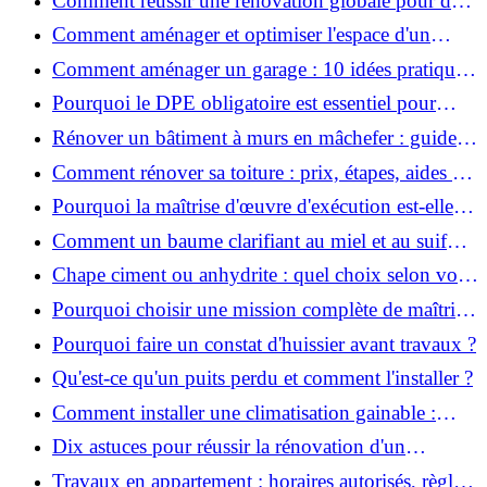
Comment réussir une rénovation globale pour des
économies et un confort durables?
Comment aménager et optimiser l'espace d'un
studio : 10 astuces pratiques ?
Comment aménager un garage : 10 idées pratiques
et efficaces ?
Pourquoi le DPE obligatoire est essentiel pour
vendre ou louer un bien ?
Rénover un bâtiment à murs en mâchefer : guide
pratique et solutions
Comment rénover sa toiture : prix, étapes, aides et
réglementation ?
Pourquoi la maîtrise d'œuvre d'exécution est-elle
indispensable pour vos chantiers ?
Comment un baume clarifiant au miel et au suif
peut-il purifier la peau ?
Chape ciment ou anhydrite : quel choix selon votre
projet ?
Pourquoi choisir une mission complète de maîtrise
d’œuvre pour réussir vos projets?
Pourquoi faire un constat d'huissier avant travaux ?
Qu'est-ce qu'un puits perdu et comment l'installer ?
Comment installer une climatisation gainable :
coût, étapes et conseils ?
Dix astuces pour réussir la rénovation d'un
appartement
Travaux en appartement : horaires autorisés, règles