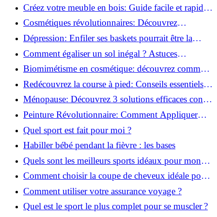
pour transformer votre bien-être!
Créez votre meuble en bois: Guide facile et rapide
pour débutants!
Cosmétiques révolutionnaires: Découvrez
comment les fermes verticales transforment la
Dépression: Enfiler ses baskets pourrait être la
beauté!
solution!
Comment égaliser un sol inégal ? Astuces
infaillibles pour réussir !
Biomimétisme en cosmétique: découvrez comment
la nature inspire l'avenir des soins beauté!
Redécouvrez la course à pied: Conseils essentiels
pour reprendre!
Ménopause: Découvrez 3 solutions efficaces contre
les bouffées de chaleur!
Peinture Révolutionnaire: Comment Appliquer
Deux Couleurs Sur Une Porte!
Quel sport est fait pour moi ?
Habiller bébé pendant la fièvre : les bases
Quels sont les meilleurs sports idéaux pour mon
enfant ?
Comment choisir la coupe de cheveux idéale pour
votre visage ?
Comment utiliser votre assurance voyage ?
Quel est le sport le plus complet pour se muscler ?