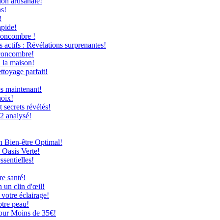
on artisanale!
ns!
!
apide!
Concombre !
 actifs : Révélations surprenantes!
 concombre!
à la maison!
ttoyage parfait!
ès maintenant!
hoix!
secrets révélés!
12 analysé!
n Bien-être Optimal!
 Oasis Verte!
ssentielles!
re santé!
 un clin d'œil!
 votre éclairage!
otre peau!
our Moins de 35€!