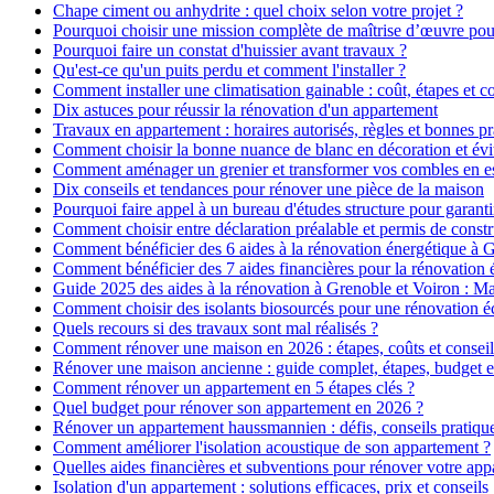
Chape ciment ou anhydrite : quel choix selon votre projet ?
Pourquoi choisir une mission complète de maîtrise d’œuvre pour
Pourquoi faire un constat d'huissier avant travaux ?
Qu'est-ce qu'un puits perdu et comment l'installer ?
Comment installer une climatisation gainable : coût, étapes et co
Dix astuces pour réussir la rénovation d'un appartement
Travaux en appartement : horaires autorisés, règles et bonnes pr
Comment choisir la bonne nuance de blanc en décoration et évit
Comment aménager un grenier et transformer vos combles en es
Dix conseils et tendances pour rénover une pièce de la maison
Pourquoi faire appel à un bureau d'études structure pour garanti
Comment choisir entre déclaration préalable et permis de constr
Comment bénéficier des 6 aides à la rénovation énergétique à 
Comment bénéficier des 7 aides financières pour la rénovation 
Guide 2025 des aides à la rénovation à Grenoble et Voiron : 
Comment choisir des isolants biosourcés pour une rénovation é
Quels recours si des travaux sont mal réalisés ?
Comment rénover une maison en 2026 : étapes, coûts et conseil
Rénover une maison ancienne : guide complet, étapes, budget e
Comment rénover un appartement en 5 étapes clés ?
Quel budget pour rénover son appartement en 2026 ?
Rénover un appartement haussmannien : défis, conseils pratiques
Comment améliorer l'isolation acoustique de son appartement ?
Quelles aides financières et subventions pour rénover votre ap
Isolation d'un appartement : solutions efficaces, prix et conseils