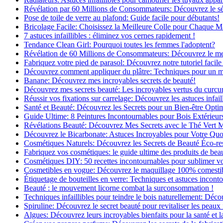
Révélation par 60 Millions de Consommateurs: Découvrez le sé
Pose de toile de verre au plafond: Guide facile pour débutants!
Bricolage Facile: Choisissez la Meilleure Colle pour Chaque M
7 astuces infaillibles : éliminez vos cernes rapidement !
Tendance Clean Girl: Pourquoi toutes les femmes l'adoptent?
Révélation de 60 Millions de Consommateurs: Découvrez le meil
Fabriquez votre pied de parasol: Découvrez notre tutoriel facile 
Découvrez comment appliquer du plâtre: Techniques pour un mur
Banane: Découvrez mes incroyables secrets de beauté!
Découvrez mes secrets beauté: Les incroyables vertus du curc
Réussir vos fixations sur carrelage: Découvrez les astuces infaill
Santé et Beauté: Découvrez les Secrets pour un Bien-être Opti
Guide Ultime: 8 Peintures Incontournables pour Bois Extérieur
Révélations Beauté: Découvrez Mes Secrets avec le Thé Vert 
Découvrez le Bicarbonate: Astuces Incroyables pour Votre Quo
Cosmétiques Naturels: Découvrez les Secrets de Beauté Éco-re
Fabriquez vos cosmétiques: le guide ultime des produits de bea
Cosmétiques DIY: 50 recettes incontournables pour sublimer vot
Cosmetibles en vogue: Découvrez le maquillage 100% comesti
Étiquetage de bouteilles en verre: Techniques et astuces incont
Beauté : le mouvement licorne combat la surconsommation !
Techniques infaillibles pour teindre le bois naturellement: Dé
Spiruline: Découvrez le secret beauté pour revitaliser les peaux 
Algues: Découvrez leurs incroyables bienfaits pour la santé et l