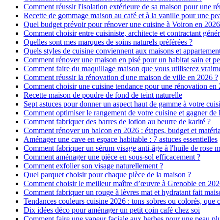
Comment réussir l'isolation extérieure de sa maison pour une r
Recette de gommage maison au café et à la vanille pour une p
Quel budget prévoir pour rénover une cuisine à Voiron en 2026 :
Comment choisir entre cuisiniste, architecte et contractant génér
Quelles sont mes marques de soins naturels préférées ?
Quels styles de cuisine conviennent aux maisons et appartemen
Comment rénover une maison en pisé pour un habitat sain et pe
Comment faire du maquillage maison que vous utiliserez vraim
Comment réussir la rénovation d'une maison de ville en 2026 ?
Comment choisir une cuisine tendance pour une rénovation en 
Recette maison de poudre de fond de teint naturelle
Sept astuces pour donner un aspect haut de gamme à votre cuis
Comment optimiser le rangement de votre cuisine et gagner de l
Comment fabriquer des barres de lotion au beurre de karité ?
Comment rénover un balcon en 2026 : étapes, budget et matéri
Aménager une cave en espace habitable : 7 astuces essentielles
Comment fabriquer un sérum visage anti-âge à l'huile de rose 
Comment aménager une pièce en sous-sol efficacement ?
Comment exfolier son visage naturellement ?
Quel parquet choisir pour chaque pièce de la maison ?
Comment choisir le meilleur maître d’œuvre à Grenoble en 202
Comment fabriquer un rouge à lèvres mat et hydratant fait mais
Tendances couleurs cuisine 2026 : tons sobres ou colorés, que c
Dix idées déco pour aménager un petit coin café chez soi
Comment faire une vapeur faciale aux herbes pour une peau plus