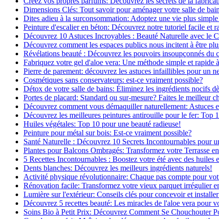
Créez vos propres parfums: Découvrez les secrets de la fabricati
Dimensions Clés: Tout savoir pour aménager votre salle de bai
Dites adieu à la surconsommation: Adoptez une vie plus simple
Peinture d'escalier en béton: Découvrez notre tutoriel facile et r
Découvrez 10 Astuces Incroyables : Beauté Naturelle avec le 
Découvrez comment les espaces publics nous incitent à être plus
Révélations beauté : Découvrez les pouvoirs insoupçonnés du
Fabriquez votre gel d'aloe vera: Une méthode simple et rapide 
Pierre de parement: découvrez les astuces infaillibles pour un ne
Cosmétiques sans conservateurs: est-ce vraiment possible?
Détox de votre salle de bains: Éliminez les ingrédients nocifs d
Portes de placard: Standard ou sur-mesure? Faites le meilleur c
Découvrez comment vous démaquiller naturellement: Astuces et 
Découvrez les meilleures peintures antirouille pour le fer: Top 
Huiles végétales: Top 10 pour une beauté radieuse!
Peinture pour métal sur bois: Est-ce vraiment possible?
Santé Naturelle : Découvrez 10 Secrets Incontournables pour u
Plantes pour Balcons Ombragés: Transformez votre Terrasse en
5 Recettes Incontournables : Boostez votre été avec des huiles e
Dents blanches: Découvrez les meilleurs ingrédients naturels!
Activité physique révolutionnaire: Chaque pas compte pour vot
Rénovation facile: Transformez votre vieux parquet irrégulier en
Lumière sur l'extérieur: Conseils clés pour concevoir et installer
Découvrez 5 recettes beauté: Les miracles de l'aloe vera pour v
Soins Bio à Petit Prix: Découvrez Comment Se Chouchouter P