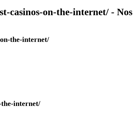
-casinos-on-the-internet/ - Nos
on-the-internet/
the-internet/