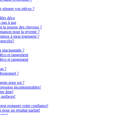
r séparer vos pièces ?
dées déco
s pas à pas
nt la pousse des cheveux ?
 maison pour la revente ?
le mieux à mon logement ?
 gercées?
t niacinamide ?
déco et rangement
déco et rangement
as ?
fessionnel ?
ents pour soi ?
 pression incontournables!
otre âme!
 surfaces!
ut restaurer votre confiance!
 pour un résultat parfait!
ents!