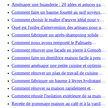
2026 ?
Aménager une buanderie : 20 idées et astuces gain
de place pour un espace fonctionnel et stylé
Comment faire un baume fouetté au suif soyeux,
fait maison ?
Comment choisir le maître d'œuvre idéal pour vos
travaux de rénovation ?
Quel est l'ordre d'intervention des artisans pour une
rénovation ?
Comment fabriquer un après-shampoing solide
naturel pour cheveux ?
Comment nous avons remporté le Palmarès
(Ré)HABITER 2025 : les coulisses du projet primé
Comment rénover une façade en pierre à Grenoble
?
: techniques, coûts et conseils
Comment faire un dentifrice maison facile à presser
?
Comment aménager une petite cuisine et optimiser
chaque centimètre carré ?
Comment rénover un plan de travail de cuisine
facilement : guide étape par étape
Comment fabriquer un baume à lèvres hydratant et
naturel au suif ?
Comment rénover sa maison rapidement et
efficacement ?
Comment réussir l'isolation extérieure de sa maison
pour une rénovation performante et durable ?
Recette de gommage maison au café et à la vanille