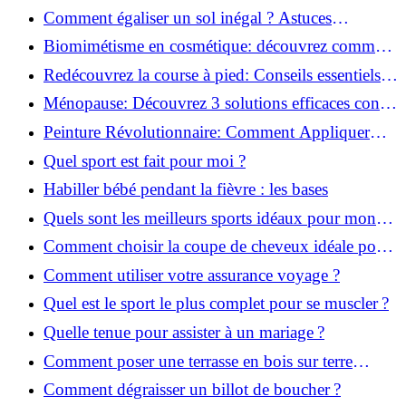
solution!
Comment égaliser un sol inégal ? Astuces
infaillibles pour réussir !
Biomimétisme en cosmétique: découvrez comment
la nature inspire l'avenir des soins beauté!
Redécouvrez la course à pied: Conseils essentiels
pour reprendre!
Ménopause: Découvrez 3 solutions efficaces contre
les bouffées de chaleur!
Peinture Révolutionnaire: Comment Appliquer
Deux Couleurs Sur Une Porte!
Quel sport est fait pour moi ?
Habiller bébé pendant la fièvre : les bases
Quels sont les meilleurs sports idéaux pour mon
enfant ?
Comment choisir la coupe de cheveux idéale pour
votre visage ?
Comment utiliser votre assurance voyage ?
Quel est le sport le plus complet pour se muscler ?
Quelle tenue pour assister à un mariage ?
Comment poser une terrasse en bois sur terre
battue ?
Comment dégraisser un billot de boucher ?