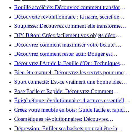
meilleures méthodes!
Rouille accélérée: Découvrez comment transformer
la corrosion en déco tendance!
Découverte révolutionnaire : la nacre, secret de
régénération inouï !
Souplesse: Découvrez comment elle transforme
votre performance sportive!
DIY Béton: Créez facilement vos objets déco
tendance!
Découvrez comment maximiser votre beauté:
Astuces et secrets révélés!
Découvrez comment rester actif: Bouger est
toujours possible!
Découvrez l'Art de la Feuille d'Or : Techniques
Incontournables pour Réussir!
Bien-être naturel: Découvrez les secrets pour une
vie saine!
Sport connecté: Est-ce vraiment une bonne idée
pour vous?
Pose Facile et Rapide: Découvrez Comment
Monter des Carreaux de Béton Cellulaire!
Épigénétique révolutionnaire: 4 astuces essentielles
pour transformer votre bien-être!
Créez votre meuble en bois: Guide facile et rapide
pour débutants!
Cosmétiques révolutionnaires: Découvrez
comment les fermes verticales transforment la
Dépression: Enfiler ses baskets pourrait être la
beauté!