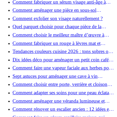
Comment fabriquer un sérum visage anti-âge à
l'huile de rose musquée ?
Comment aménager une pièce en sous-sol
efficacement ?
Comment exfolier son visage naturellement ?
Quel parquet choisir pour chaque pièce de la
maison ?
Comment choisir le meilleur maître d’œuvre à
Grenoble en 2026 ?
Comment fabriquer un rouge à lèvres mat et
hydratant fait maison ?
Tendances couleurs cuisine 2026 : tons sobres ou
colorés, que choisir ?
Dix idées déco pour aménager un petit coin café
chez soi
Comment faire une vapeur faciale aux herbes pour
une peau plus saine et rajeunie ?
Sept astuces pour aménager une cave à vin
naturelle chez soi
Comment choisir entre porte, verrière et cloison
coulissante pour séparer vos pièces ?
Comment adapter ses soins pour une peau éclatante
en hiver ?
Comment aménager une véranda lumineuse et
conviviale : 12 idées déco
Comment rénover un escalier ancien : 12 idées et
astuces faciles pas à pas