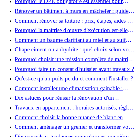
Pourquoi le DPE obligatoire est essentiel pour
vendre ou louer un bien ?
Rénover un bâtiment à murs en mâchefer : guide
pratique et solutions
Comment rénover sa toiture : prix, étapes, aides et
réglementation ?
Pourquoi la maîtrise d'œuvre d'exécution est-elle
indispensable pour vos chantiers ?
Comment un baume clarifiant au miel et au suif
peut-il purifier la peau ?
Chape ciment ou anhydrite : quel choix selon votre
projet ?
Pourquoi choisir une mission complète de maîtrise
d’œuvre pour réussir vos projets?
Pourquoi faire un constat d'huissier avant travaux ?
Qu'est-ce qu'un puits perdu et comment l'installer ?
Comment installer une climatisation gainable :
coût, étapes et conseils ?
Dix astuces pour réussir la rénovation d'un
appartement
Travaux en appartement : horaires autorisés, règles
et bonnes pratiques
Comment choisir la bonne nuance de blanc en
décoration et éviter les pièges ?
Comment aménager un grenier et transformer vos
combles en espace habitable ?
Dix conseils et tendances pour rénover une pièce