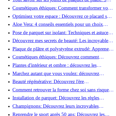
questions clés pour comprendre les fissures!
Cosmétiques éthiques: Comment transformer votre
routine beauté!
Optimisez votre espace : Découvrez ce placard sous
rampant à portes coulissantes!
Aloe Vera: 4 conseils essentiels pour un choix
parfait!
Pose de parquet sur isolant: Techniques et astuces
pour un sol parfait!
Découvrez mes secrets de beauté: Les incroyables
vertus du raisin!
Plaque de plâtre et polystyrène extrudé: Apprenez
à les coller efficacement!
Cosmétiques éthiques: Découvrez comment
transformer votre routine beauté!
Plantes d'intérieur et ombre : découvrez les
meilleures pour votre maison !
Marchez autant que vous voulez: découvrez
pourquoi c'est bénéfique!
Beauté régénérative: Découvrez l'ère
révolutionnaire de la cosmétique verte!
Comment retrouver la forme chez soi sans risque
de blessure: Techniques et conseils sûrs!
Installation de parquet: Découvrez les règles
essentielles à respecter!
Champignons: Découvrez leurs incroyables
pouvoirs antioxydants!
Reprendre le sport après 50 ans: Découvrez les