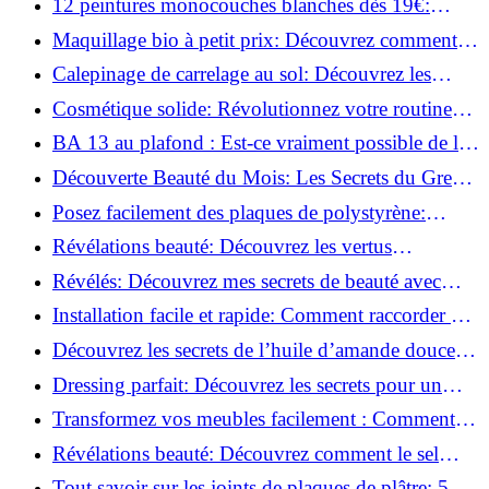
12 peintures monocouches blanches dès 19€:
Découvrez les meilleures offres!
Maquillage bio à petit prix: Découvrez comment
s'équiper pour moins de 50€!
Calepinage de carrelage au sol: Découvrez les
astuces incontournables!
Cosmétique solide: Révolutionnez votre routine
beauté pour zéro déchet!
BA 13 au plafond : Est-ce vraiment possible de les
coller ?
Découverte Beauté du Mois: Les Secrets du Green
Glamour !
Posez facilement des plaques de polystyrène:
Transformez votre plafond sans effort !
Révélations beauté: Découvrez les vertus
insoupçonnées de l'huile de coco!
Révélés: Découvrez mes secrets de beauté avec
l'huile de ricin!
Installation facile et rapide: Comment raccorder un
luminaire au plafond!
Découvrez les secrets de l’huile d’amande douce :
Pourquoi vous devez l'adopter!
Dressing parfait: Découvrez les secrets pour un
rangement optimal!
Transformez vos meubles facilement : Comment
installer des roulettes en un clin d'œil !
Révélations beauté: Découvrez comment le sel
transforme votre routine!
Tout savoir sur les joints de plaques de plâtre: 5