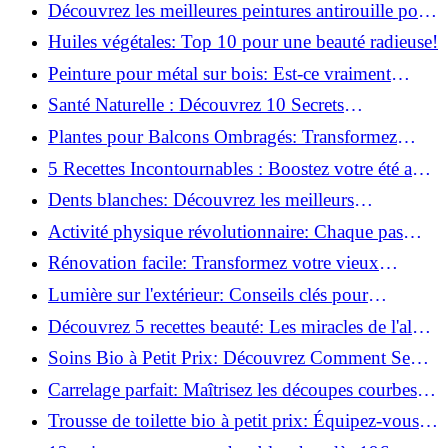
naturellement: Astuces et secrets révélés!
Découvrez les meilleures peintures antirouille pour
le fer: Top 12 analysé!
Huiles végétales: Top 10 pour une beauté radieuse!
Peinture pour métal sur bois: Est-ce vraiment
possible?
Santé Naturelle : Découvrez 10 Secrets
Incontournables pour un Bien-être Optimal!
Plantes pour Balcons Ombragés: Transformez
votre Terrasse en Oasis Verte!
5 Recettes Incontournables : Boostez votre été avec
des huiles essentielles!
Dents blanches: Découvrez les meilleurs
ingrédients naturels!
Activité physique révolutionnaire: Chaque pas
compte pour votre santé!
Rénovation facile: Transformez votre vieux
parquet irrégulier en un clin d'œil!
Lumière sur l'extérieur: Conseils clés pour
concevoir et installer votre éclairage!
Découvrez 5 recettes beauté: Les miracles de l'aloe
vera pour votre peau!
Soins Bio à Petit Prix: Découvrez Comment Se
Chouchouter Pour Moins de 35€!
Carrelage parfait: Maîtrisez les découpes courbes
facilement!
Trousse de toilette bio à petit prix: Équipez-vous
pour moins de 25€!