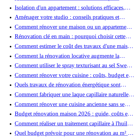
rénover votre appartement en 2026 ?
Isolation d'un appartement : solutions efficaces,
prix et conseils
Aménager votre studio : conseils pratiques et
erreurs à éviter
Comment rénover une maison ou un appartement
avec 50 000 € : budget, étapes et astuces ?
Rénovation clé en main : pourquoi choisir cette
solution et à quoi faire attention ?
Comment estimer le coût des travaux d'une maison
?
Comment la rénovation locative augmente la
rentabilité de votre parc immobilier ?
Comment utiliser le spray texturisant au sel Sweet
Salt pour des cheveux effet plage ?
Comment rénover votre cuisine : coûts, budget et
astuces bois ?
Quels travaux de rénovation énergétique sont
éligibles à MaPrimeRénov' ?
Comment fabriquer une laque capillaire naturelle
maison ?
Comment rénover une cuisine ancienne sans se
ruiner ?
Budget rénovation maison 2026 : guide, coûts et
astuces
Comment réaliser un traitement capillaire à l'huile
maison efficace ?
Quel budget prévoir pour une rénovation au m² en