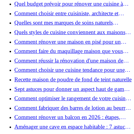
pour une peau douce
Quel budget prévoir pour rénover une cuisine à
Voiron en 2026 : coûts et aides locales ?
Comment choisir entre cuisiniste, architecte et
contractant général à Voiron ?
Quelles sont mes marques de soins naturels
préférées ?
Quels styles de cuisine conviennent aux maisons et
appartements du Voironnais ?
Comment rénover une maison en pisé pour un
habitat sain et performant ?
Comment faire du maquillage maison que vous
utiliserez vraiment ?
Comment réussir la rénovation d'une maison de
ville en 2026 ?
Comment choisir une cuisine tendance pour une
rénovation en 2026 ?
Recette maison de poudre de fond de teint naturelle
Sept astuces pour donner un aspect haut de gamme
à votre cuisine
Comment optimiser le rangement de votre cuisine
et gagner de la place ?
Comment fabriquer des barres de lotion au beurre
de karité ?
Comment rénover un balcon en 2026 : étapes,
budget et matériaux ?
Aménager une cave en espace habitable : 7 astuces
essentielles