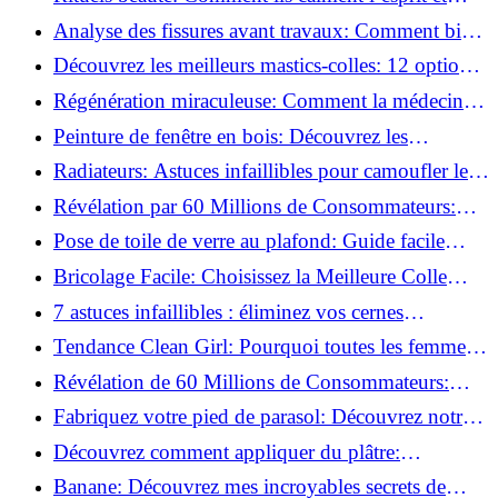
chouchoutent votre âme!
Analyse des fissures avant travaux: Comment bien
préparer vos surfaces!
Découvrez les meilleurs mastics-colles: 12 options
dès 6,70 €!
Régénération miraculeuse: Comment la médecine
régénérative peut restaurer votre confiance!
Peinture de fenêtre en bois: Découvrez les
techniques infaillibles pour un résultat parfait!
Radiateurs: Astuces infaillibles pour camoufler les
tuyaux apparents!
Révélation par 60 Millions de Consommateurs:
Découvrez le sérum anti-rides numéro un!
Pose de toile de verre au plafond: Guide facile
pour débutants!
Bricolage Facile: Choisissez la Meilleure Colle
pour Chaque Matériau!
7 astuces infaillibles : éliminez vos cernes
rapidement !
Tendance Clean Girl: Pourquoi toutes les femmes
l'adoptent?
Révélation de 60 Millions de Consommateurs:
Découvrez le meilleur fond de teint pour votre
Fabriquez votre pied de parasol: Découvrez notre
peau!
tutoriel facile !
Découvrez comment appliquer du plâtre:
Techniques pour un mur intérieur parfait!
Banane: Découvrez mes incroyables secrets de