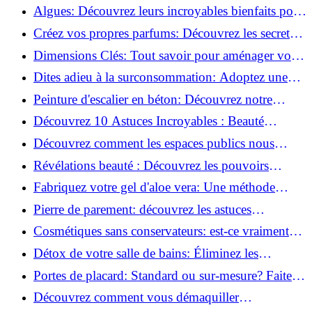
revitaliser les peaux fatiguées!
Algues: Découvrez leurs incroyables bienfaits pour
la santé et la beauté!
Créez vos propres parfums: Découvrez les secrets
de la fabrication artisanale!
Dimensions Clés: Tout savoir pour aménager votre
salle de bains!
Dites adieu à la surconsommation: Adoptez une
vie plus simple!
Peinture d'escalier en béton: Découvrez notre
tutoriel facile et rapide!
Découvrez 10 Astuces Incroyables : Beauté
Naturelle avec le Concombre !
Découvrez comment les espaces publics nous
incitent à être plus actifs : Révélations surprenantes!
Révélations beauté : Découvrez les pouvoirs
insoupçonnés du concombre!
Fabriquez votre gel d'aloe vera: Une méthode
simple et rapide à la maison!
Pierre de parement: découvrez les astuces
infaillibles pour un nettoyage parfait!
Cosmétiques sans conservateurs: est-ce vraiment
possible?
Détox de votre salle de bains: Éliminez les
ingrédients nocifs dès maintenant!
Portes de placard: Standard ou sur-mesure? Faites
le meilleur choix!
Découvrez comment vous démaquiller