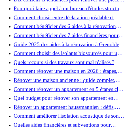
de la maison
Pourquoi faire appel à un bureau d'études structure
pour garantir la sécurité de vos rénovations ?
Comment choisir entre déclaration préalable et
permis de construire pour vos travaux ?
Comment bénéficier des 6 aides à la rénovation
énergétique à Grenoble ?
Comment bénéficier des 7 aides financières pour la
rénovation énergétique à Voiron ?
Guide 2025 des aides à la rénovation à Grenoble et
Voiron : MaPrimeRénov’, CEE, aides locales
Comment choisir des isolants biosourcés pour une
rénovation écologique ?
Quels recours si des travaux sont mal réalisés ?
Comment rénover une maison en 2026 : étapes,
coûts et conseils ?
Rénover une maison ancienne : guide complet,
étapes, budget et astuces
Comment rénover un appartement en 5 étapes clés
?
Quel budget pour rénover son appartement en
2026 ?
Rénover un appartement haussmannien : défis,
conseils pratiques et estimation des prix
Comment améliorer l'isolation acoustique de son
appartement ?
Quelles aides financières et subventions pour