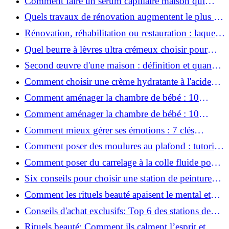
Comment faire un sérum capillaire maison qui
stimule réellement la pousse des cheveux ?
Quels travaux de rénovation augmentent le plus la
valeur d'une maison pour la revente ?
Rénovation, réhabilitation ou restauration : laquelle
convient le mieux à mon logement ?
Quel beurre à lèvres ultra crémeux choisir pour
lèvres sèches et gercées?
Second œuvre d'une maison : définition et quand
le réaliser
Comment choisir une crème hydratante à l'acide
hyaluronique et niacinamide ?
Comment aménager la chambre de bébé : 10
conseils sécurité, déco et rangement
Comment aménager la chambre de bébé : 10
conseils sécurité, déco et rangement
Comment mieux gérer ses émotions : 7 clés
pratiques
Comment poser des moulures au plafond : tutoriel
vidéo pas à pas ?
Comment poser du carrelage à la colle fluide pour
un rendu professionnel ?
Six conseils pour choisir une station de peinture
basse pression
Comment les rituels beauté apaisent le mental et
créent des moments pour soi ?
Conseils d'achat exclusifs: Top 6 des stations de
peinture basse pression incontournables!
Rituels beauté: Comment ils calment l’esprit et