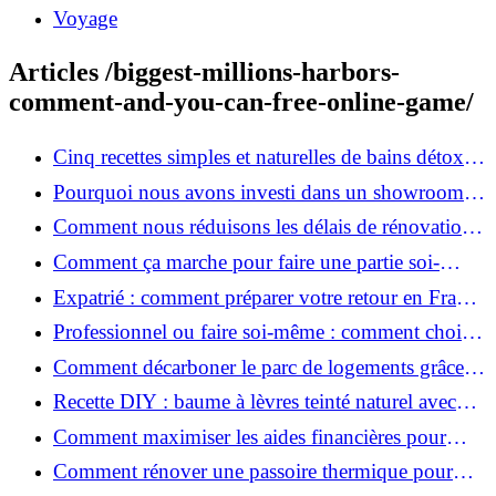
Voyage
Articles /biggest-millions-harbors-
comment-and-you-can-free-online-game/
Cinq recettes simples et naturelles de bains détox
maison
Pourquoi nous avons investi dans un showroom-
atelier et ce que cela apporte aux clients
Comment nous réduisons les délais de rénovation à
3 mois au lieu de 6?
Comment ça marche pour faire une partie soi-
même et nous confier le reste ?
Expatrié : comment préparer votre retour en France
et rénover votre bien à distance ?
Professionnel ou faire soi-même : comment choisir
pour votre rénovation ?
Comment décarboner le parc de logements grâce à
la rénovation énergétique ?
Recette DIY : baume à lèvres teinté naturel avec
SPF
Comment maximiser les aides financières pour
votre rénovation ?
Comment rénover une passoire thermique pour
une maison durable ?