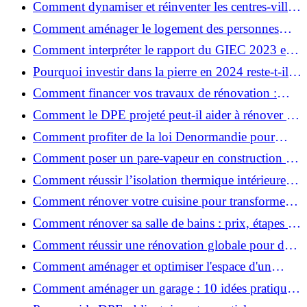
Comment dynamiser et réinventer les centres-villes
avec Action Cœur de Ville ?
Comment aménager le logement des personnes
âgées et obtenir des aides financières ?
Comment interpréter le rapport du GIEC 2023 et
en retenir l'essentiel ?
Pourquoi investir dans la pierre en 2024 reste-t-il
un choix sûr ?
Comment financer vos travaux de rénovation :
aides, prêts et solutions pratiques ?
Comment le DPE projeté peut-il aider à rénover et
valoriser votre bien ?
Comment profiter de la loi Denormandie pour
investir dans l'ancien et défiscaliser ?
Comment poser un pare-vapeur en construction et
rénovation : rôle et erreurs à éviter?
Comment réussir l’isolation thermique intérieure
pour une maison économe en énergie ?
Comment rénover votre cuisine pour transformer
votre espace de vie ?
Comment rénover sa salle de bains : prix, étapes et
astuces ?
Comment réussir une rénovation globale pour des
économies et un confort durables?
Comment aménager et optimiser l'espace d'un
studio : 10 astuces pratiques ?
Comment aménager un garage : 10 idées pratiques
et efficaces ?