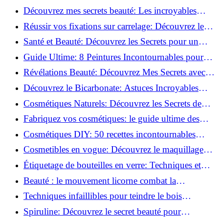
beauté!
Découvrez mes secrets beauté: Les incroyables
vertus du curcuma!
Réussir vos fixations sur carrelage: Découvrez les
astuces infaillibles !
Santé et Beauté: Découvrez les Secrets pour un
Bien-être Optimal!
Guide Ultime: 8 Peintures Incontournables pour
Bois Extérieurs!
Révélations Beauté: Découvrez Mes Secrets avec le
Thé Vert Matcha!
Découvrez le Bicarbonate: Astuces Incroyables
pour Votre Quotidien!
Cosmétiques Naturels: Découvrez les Secrets de
Beauté Éco-responsables!
Fabriquez vos cosmétiques: le guide ultime des
produits de beauté maison!
Cosmétiques DIY: 50 recettes incontournables
pour sublimer votre beauté naturelle!
Cosmetibles en vogue: Découvrez le maquillage
100% comestible!
Étiquetage de bouteilles en verre: Techniques et
astuces incontournables!
Beauté : le mouvement licorne combat la
surconsommation !
Techniques infaillibles pour teindre le bois
naturellement: Découvrez comment!
Spiruline: Découvrez le secret beauté pour