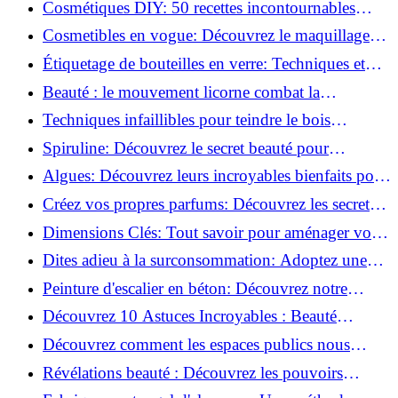
Cosmétiques DIY: 50 recettes incontournables
pour sublimer votre beauté naturelle!
Cosmetibles en vogue: Découvrez le maquillage
100% comestible!
Étiquetage de bouteilles en verre: Techniques et
astuces incontournables!
Beauté : le mouvement licorne combat la
surconsommation !
Techniques infaillibles pour teindre le bois
naturellement: Découvrez comment!
Spiruline: Découvrez le secret beauté pour
revitaliser les peaux fatiguées!
Algues: Découvrez leurs incroyables bienfaits pour
la santé et la beauté!
Créez vos propres parfums: Découvrez les secrets
de la fabrication artisanale!
Dimensions Clés: Tout savoir pour aménager votre
salle de bains!
Dites adieu à la surconsommation: Adoptez une
vie plus simple!
Peinture d'escalier en béton: Découvrez notre
tutoriel facile et rapide!
Découvrez 10 Astuces Incroyables : Beauté
Naturelle avec le Concombre !
Découvrez comment les espaces publics nous
incitent à être plus actifs : Révélations surprenantes!
Révélations beauté : Découvrez les pouvoirs
insoupçonnés du concombre!