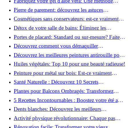
Fabriquez votre gel d'aloe vera: Une méthode
simple et rapide à la maison!
Pierre de parement: découvrez les astuces
infaillibles pour un nettoyage parfait!
Cosmétiques sans conservateurs: est-ce vraiment
possible?
Détox de votre salle de bains: Éliminez les
ingrédients nocifs dès maintenant!
Portes de placard: Standard ou sur-mesure? Faites
le meilleur choix!
Découvrez comment vous démaquiller
naturellement: Astuces et secrets révélés!
Découvrez les meilleures peintures antirouille pour
le fer: Top 12 analysé!
Huiles végétales: Top 10 pour une beauté radieuse!
Peinture pour métal sur bois: Est-ce vraiment
possible?
Santé Naturelle : Découvrez 10 Secrets
Incontournables pour un Bien-être Optimal!
Plantes pour Balcons Ombragés: Transformez
votre Terrasse en Oasis Verte!
5 Recettes Incontournables : Boostez votre été avec
des huiles essentielles!
Dents blanches: Découvrez les meilleurs
ingrédients naturels!
Activité physique révolutionnaire: Chaque pas
compte pour votre santé!
Rénovation facile: Transformez votre vieux