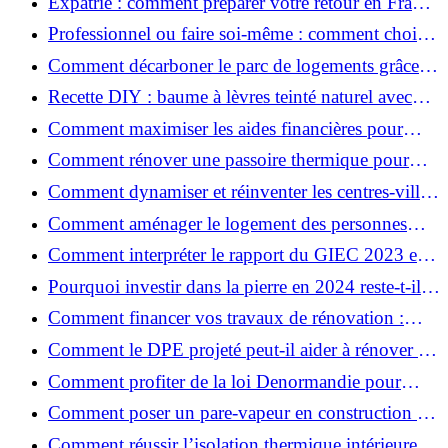
Expatrié : comment préparer votre retour en France
et rénover votre bien à distance ?
Professionnel ou faire soi-même : comment choisir
pour votre rénovation ?
Comment décarboner le parc de logements grâce à
la rénovation énergétique ?
Recette DIY : baume à lèvres teinté naturel avec
SPF
Comment maximiser les aides financières pour
votre rénovation ?
Comment rénover une passoire thermique pour
une maison durable ?
Comment dynamiser et réinventer les centres-villes
avec Action Cœur de Ville ?
Comment aménager le logement des personnes
âgées et obtenir des aides financières ?
Comment interpréter le rapport du GIEC 2023 et
en retenir l'essentiel ?
Pourquoi investir dans la pierre en 2024 reste-t-il
un choix sûr ?
Comment financer vos travaux de rénovation :
aides, prêts et solutions pratiques ?
Comment le DPE projeté peut-il aider à rénover et
valoriser votre bien ?
Comment profiter de la loi Denormandie pour
investir dans l'ancien et défiscaliser ?
Comment poser un pare-vapeur en construction et
rénovation : rôle et erreurs à éviter?
Comment réussir l’isolation thermique intérieure