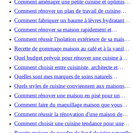
Comment aménager une petite cuisine et optimiser
chaque centimètre carré ?
Comment rénover un plan de travail de cuisine
facilement : guide étape par étape
Comment fabriquer un baume à lèvres hydratant et
naturel au suif ?
Comment rénover sa maison rapidement et
efficacement ?
Comment réussir l'isolation extérieure de sa maison
pour une rénovation performante et durable ?
Recette de gommage maison au café et à la vanille
pour une peau douce
Quel budget prévoir pour rénover une cuisine à
Voiron en 2026 : coûts et aides locales ?
Comment choisir entre cuisiniste, architecte et
contractant général à Voiron ?
Quelles sont mes marques de soins naturels
préférées ?
Quels styles de cuisine conviennent aux maisons et
appartements du Voironnais ?
Comment rénover une maison en pisé pour un
habitat sain et performant ?
Comment faire du maquillage maison que vous
utiliserez vraiment ?
Comment réussir la rénovation d'une maison de
ville en 2026 ?
Comment choisir une cuisine tendance pour une
rénovation en 2026 ?
Recette maison de poudre de fond de teint naturelle