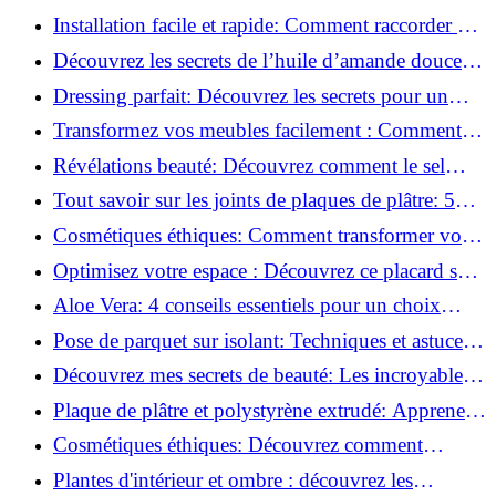
l'huile de ricin!
Installation facile et rapide: Comment raccorder un
luminaire au plafond!
Découvrez les secrets de l’huile d’amande douce :
Pourquoi vous devez l'adopter!
Dressing parfait: Découvrez les secrets pour un
rangement optimal!
Transformez vos meubles facilement : Comment
installer des roulettes en un clin d'œil !
Révélations beauté: Découvrez comment le sel
transforme votre routine!
Tout savoir sur les joints de plaques de plâtre: 5
questions clés pour comprendre les fissures!
Cosmétiques éthiques: Comment transformer votre
routine beauté!
Optimisez votre espace : Découvrez ce placard sous
rampant à portes coulissantes!
Aloe Vera: 4 conseils essentiels pour un choix
parfait!
Pose de parquet sur isolant: Techniques et astuces
pour un sol parfait!
Découvrez mes secrets de beauté: Les incroyables
vertus du raisin!
Plaque de plâtre et polystyrène extrudé: Apprenez
à les coller efficacement!
Cosmétiques éthiques: Découvrez comment
transformer votre routine beauté!
Plantes d'intérieur et ombre : découvrez les