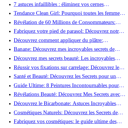
pour Chaque Matériau!
7 astuces infaillibles : éliminez vos cernes
rapidement !
Tendance Clean Girl: Pourquoi toutes les femmes
l'adoptent?
Révélation de 60 Millions de Consommateurs:
Découvrez le meilleur fond de teint pour votre
Fabriquez votre pied de parasol: Découvrez notre
peau!
tutoriel facile !
Découvrez comment appliquer du plâtre:
Techniques pour un mur intérieur parfait!
Banane: Découvrez mes incroyables secrets de
beauté!
Découvrez mes secrets beauté: Les incroyables
vertus du curcuma!
Réussir vos fixations sur carrelage: Découvrez les
astuces infaillibles !
Santé et Beauté: Découvrez les Secrets pour un
Bien-être Optimal!
Guide Ultime: 8 Peintures Incontournables pour
Bois Extérieurs!
Révélations Beauté: Découvrez Mes Secrets avec le
Thé Vert Matcha!
Découvrez le Bicarbonate: Astuces Incroyables
pour Votre Quotidien!
Cosmétiques Naturels: Découvrez les Secrets de
Beauté Éco-responsables!
Fabriquez vos cosmétiques: le guide ultime des
produits de beauté maison!