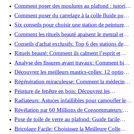
pratiques
Comment poser des moulures au plafond : tutoriel
vidéo pas à pas ?
Comment poser du carrelage à la colle fluide pour
un rendu professionnel ?
Six conseils pour choisir une station de peinture
basse pression
Comment les rituels beauté apaisent le mental et
créent des moments pour soi ?
Conseils d'achat exclusifs: Top 6 des stations de
peinture basse pression incontournables!
Rituels beauté: Comment ils calment l’esprit et
chouchoutent votre âme!
Analyse des fissures avant travaux: Comment bien
préparer vos surfaces!
Découvrez les meilleurs mastics-colles: 12 options
dès 6,70 €!
Régénération miraculeuse: Comment la médecine
régénérative peut restaurer votre confiance!
Peinture de fenêtre en bois: Découvrez les
techniques infaillibles pour un résultat parfait!
Radiateurs: Astuces infaillibles pour camoufler les
tuyaux apparents!
Révélation par 60 Millions de Consommateurs:
Découvrez le sérum anti-rides numéro un!
Pose de toile de verre au plafond: Guide facile
pour débutants!
Bricolage Facile: Choisissez la Meilleure Colle