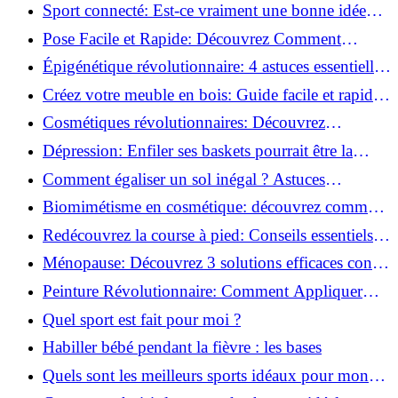
vie saine!
Sport connecté: Est-ce vraiment une bonne idée
pour vous?
Pose Facile et Rapide: Découvrez Comment
Monter des Carreaux de Béton Cellulaire!
Épigénétique révolutionnaire: 4 astuces essentielles
pour transformer votre bien-être!
Créez votre meuble en bois: Guide facile et rapide
pour débutants!
Cosmétiques révolutionnaires: Découvrez
comment les fermes verticales transforment la
Dépression: Enfiler ses baskets pourrait être la
beauté!
solution!
Comment égaliser un sol inégal ? Astuces
infaillibles pour réussir !
Biomimétisme en cosmétique: découvrez comment
la nature inspire l'avenir des soins beauté!
Redécouvrez la course à pied: Conseils essentiels
pour reprendre!
Ménopause: Découvrez 3 solutions efficaces contre
les bouffées de chaleur!
Peinture Révolutionnaire: Comment Appliquer
Deux Couleurs Sur Une Porte!
Quel sport est fait pour moi ?
Habiller bébé pendant la fièvre : les bases
Quels sont les meilleurs sports idéaux pour mon
enfant ?