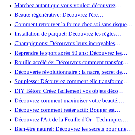
meilleures pour votre maison !
Marchez autant que vous voulez: découvrez
pourquoi c'est bénéfique!
Beauté régénérative: Découvrez l'ère
révolutionnaire de la cosmétique verte!
Comment retrouver la forme chez soi sans risque
de blessure: Techniques et conseils sûrs!
Installation de parquet: Découvrez les règles
essentielles à respecter!
Champignons: Découvrez leurs incroyables
pouvoirs antioxydants!
Reprendre le sport après 50 ans: Découvrez les
meilleures méthodes!
Rouille accélérée: Découvrez comment transformer
la corrosion en déco tendance!
Découverte révolutionnaire : la nacre, secret de
régénération inouï !
Souplesse: Découvrez comment elle transforme
votre performance sportive!
DIY Béton: Créez facilement vos objets déco
tendance!
Découvrez comment maximiser votre beauté:
Astuces et secrets révélés!
Découvrez comment rester actif: Bouger est
toujours possible!
Découvrez l'Art de la Feuille d'Or : Techniques
Incontournables pour Réussir!
Bien-être naturel: Découvrez les secrets pour une