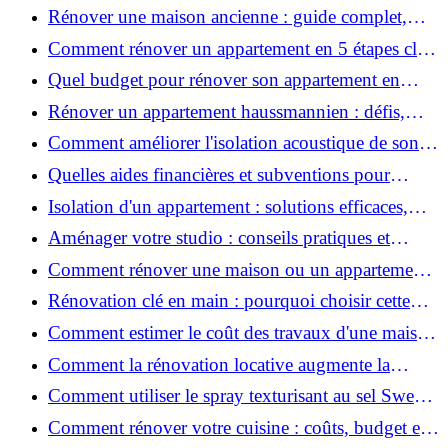
coûts et conseils ?
Rénover une maison ancienne : guide complet,
étapes, budget et astuces
Comment rénover un appartement en 5 étapes clés
?
Quel budget pour rénover son appartement en
2026 ?
Rénover un appartement haussmannien : défis,
conseils pratiques et estimation des prix
Comment améliorer l'isolation acoustique de son
appartement ?
Quelles aides financières et subventions pour
rénover votre appartement en 2026 ?
Isolation d'un appartement : solutions efficaces,
prix et conseils
Aménager votre studio : conseils pratiques et
erreurs à éviter
Comment rénover une maison ou un appartement
avec 50 000 € : budget, étapes et astuces ?
Rénovation clé en main : pourquoi choisir cette
solution et à quoi faire attention ?
Comment estimer le coût des travaux d'une maison
?
Comment la rénovation locative augmente la
rentabilité de votre parc immobilier ?
Comment utiliser le spray texturisant au sel Sweet
Salt pour des cheveux effet plage ?
Comment rénover votre cuisine : coûts, budget et