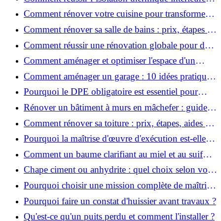
pour une maison économe en énergie ?
Comment rénover votre cuisine pour transformer
votre espace de vie ?
Comment rénover sa salle de bains : prix, étapes et
astuces ?
Comment réussir une rénovation globale pour des
économies et un confort durables?
Comment aménager et optimiser l'espace d'un
studio : 10 astuces pratiques ?
Comment aménager un garage : 10 idées pratiques
et efficaces ?
Pourquoi le DPE obligatoire est essentiel pour
vendre ou louer un bien ?
Rénover un bâtiment à murs en mâchefer : guide
pratique et solutions
Comment rénover sa toiture : prix, étapes, aides et
réglementation ?
Pourquoi la maîtrise d'œuvre d'exécution est-elle
indispensable pour vos chantiers ?
Comment un baume clarifiant au miel et au suif
peut-il purifier la peau ?
Chape ciment ou anhydrite : quel choix selon votre
projet ?
Pourquoi choisir une mission complète de maîtrise
d’œuvre pour réussir vos projets?
Pourquoi faire un constat d'huissier avant travaux ?
Qu'est-ce qu'un puits perdu et comment l'installer ?