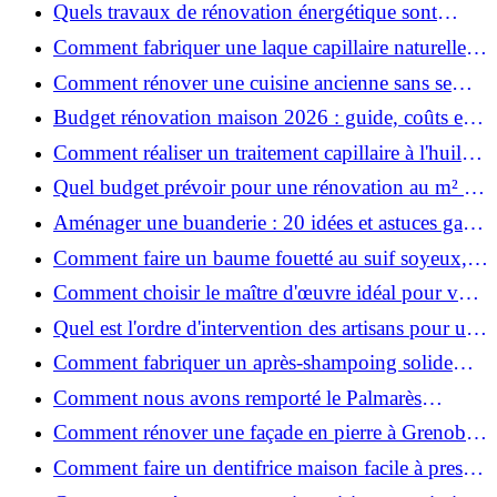
astuces bois ?
Quels travaux de rénovation énergétique sont
éligibles à MaPrimeRénov' ?
Comment fabriquer une laque capillaire naturelle
maison ?
Comment rénover une cuisine ancienne sans se
ruiner ?
Budget rénovation maison 2026 : guide, coûts et
astuces
Comment réaliser un traitement capillaire à l'huile
maison efficace ?
Quel budget prévoir pour une rénovation au m² en
2026 ?
Aménager une buanderie : 20 idées et astuces gain
de place pour un espace fonctionnel et stylé
Comment faire un baume fouetté au suif soyeux,
fait maison ?
Comment choisir le maître d'œuvre idéal pour vos
travaux de rénovation ?
Quel est l'ordre d'intervention des artisans pour une
rénovation ?
Comment fabriquer un après-shampoing solide
naturel pour cheveux ?
Comment nous avons remporté le Palmarès
(Ré)HABITER 2025 : les coulisses du projet primé
Comment rénover une façade en pierre à Grenoble
?
: techniques, coûts et conseils
Comment faire un dentifrice maison facile à presser
?