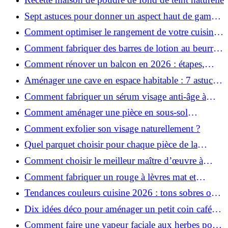
Sept astuces pour donner un aspect haut de gamme
à votre cuisine
Comment optimiser le rangement de votre cuisine
et gagner de la place ?
Comment fabriquer des barres de lotion au beurre
de karité ?
Comment rénover un balcon en 2026 : étapes,
budget et matériaux ?
Aménager une cave en espace habitable : 7 astuces
essentielles
Comment fabriquer un sérum visage anti-âge à
l'huile de rose musquée ?
Comment aménager une pièce en sous-sol
efficacement ?
Comment exfolier son visage naturellement ?
Quel parquet choisir pour chaque pièce de la
maison ?
Comment choisir le meilleur maître d’œuvre à
Grenoble en 2026 ?
Comment fabriquer un rouge à lèvres mat et
hydratant fait maison ?
Tendances couleurs cuisine 2026 : tons sobres ou
colorés, que choisir ?
Dix idées déco pour aménager un petit coin café
chez soi
Comment faire une vapeur faciale aux herbes pour