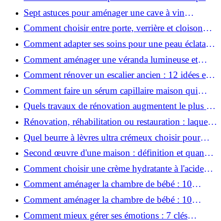
une peau plus saine et rajeunie ?
Sept astuces pour aménager une cave à vin
naturelle chez soi
Comment choisir entre porte, verrière et cloison
coulissante pour séparer vos pièces ?
Comment adapter ses soins pour une peau éclatante
en hiver ?
Comment aménager une véranda lumineuse et
conviviale : 12 idées déco
Comment rénover un escalier ancien : 12 idées et
astuces faciles pas à pas
Comment faire un sérum capillaire maison qui
stimule réellement la pousse des cheveux ?
Quels travaux de rénovation augmentent le plus la
valeur d'une maison pour la revente ?
Rénovation, réhabilitation ou restauration : laquelle
convient le mieux à mon logement ?
Quel beurre à lèvres ultra crémeux choisir pour
lèvres sèches et gercées?
Second œuvre d'une maison : définition et quand
le réaliser
Comment choisir une crème hydratante à l'acide
hyaluronique et niacinamide ?
Comment aménager la chambre de bébé : 10
conseils sécurité, déco et rangement
Comment aménager la chambre de bébé : 10
conseils sécurité, déco et rangement
Comment mieux gérer ses émotions : 7 clés