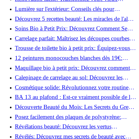
parquet irrégulier en un clin d'œil!
Lumière sur l'extérieur: Conseils clés pour
concevoir et installer votre éclairage!
Découvrez 5 recettes beauté: Les miracles de l'aloe
vera pour votre peau!
Soins Bio à Petit Prix: Découvrez Comment Se
Chouchouter Pour Moins de 35€!
Carrelage parfait: Maîtrisez les découpes courbes
facilement!
Trousse de toilette bio à petit prix: Équipez-vous
pour moins de 25€!
12 peintures monocouches blanches dès 19€:
Découvrez les meilleures offres!
Maquillage bio à petit prix: Découvrez comment
s'équiper pour moins de 50€!
Calepinage de carrelage au sol: Découvrez les
astuces incontournables!
Cosmétique solide: Révolutionnez votre routine
beauté pour zéro déchet!
BA 13 au plafond : Est-ce vraiment possible de les
coller ?
Découverte Beauté du Mois: Les Secrets du Green
Glamour !
Posez facilement des plaques de polystyrène:
Transformez votre plafond sans effort !
Révélations beauté: Découvrez les vertus
insoupçonnées de l'huile de coco!
Révélés: Découvrez mes secrets de beauté avec