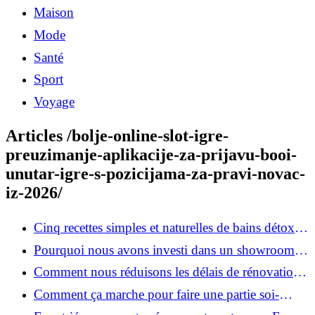
Maison
Mode
Santé
Sport
Voyage
Articles /bolje-online-slot-igre-
preuzimanje-aplikacije-za-prijavu-booi-
unutar-igre-s-pozicijama-za-pravi-novac-
iz-2026/
Cinq recettes simples et naturelles de bains détox
maison
Pourquoi nous avons investi dans un showroom-
atelier et ce que cela apporte aux clients
Comment nous réduisons les délais de rénovation à
3 mois au lieu de 6?
Comment ça marche pour faire une partie soi-
même et nous confier le reste ?