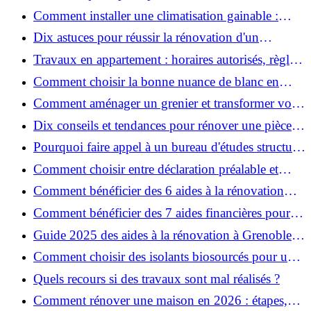
Comment installer une climatisation gainable :
coût, étapes et conseils ?
Dix astuces pour réussir la rénovation d'un
appartement
Travaux en appartement : horaires autorisés, règles
et bonnes pratiques
Comment choisir la bonne nuance de blanc en
décoration et éviter les pièges ?
Comment aménager un grenier et transformer vos
combles en espace habitable ?
Dix conseils et tendances pour rénover une pièce
de la maison
Pourquoi faire appel à un bureau d'études structure
pour garantir la sécurité de vos rénovations ?
Comment choisir entre déclaration préalable et
permis de construire pour vos travaux ?
Comment bénéficier des 6 aides à la rénovation
énergétique à Grenoble ?
Comment bénéficier des 7 aides financières pour la
rénovation énergétique à Voiron ?
Guide 2025 des aides à la rénovation à Grenoble et
Voiron : MaPrimeRénov’, CEE, aides locales
Comment choisir des isolants biosourcés pour une
rénovation écologique ?
Quels recours si des travaux sont mal réalisés ?
Comment rénover une maison en 2026 : étapes,