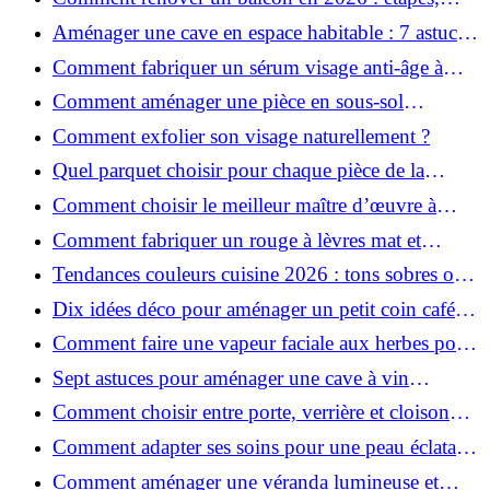
budget et matériaux ?
Aménager une cave en espace habitable : 7 astuces
essentielles
Comment fabriquer un sérum visage anti-âge à
l'huile de rose musquée ?
Comment aménager une pièce en sous-sol
efficacement ?
Comment exfolier son visage naturellement ?
Quel parquet choisir pour chaque pièce de la
maison ?
Comment choisir le meilleur maître d’œuvre à
Grenoble en 2026 ?
Comment fabriquer un rouge à lèvres mat et
hydratant fait maison ?
Tendances couleurs cuisine 2026 : tons sobres ou
colorés, que choisir ?
Dix idées déco pour aménager un petit coin café
chez soi
Comment faire une vapeur faciale aux herbes pour
une peau plus saine et rajeunie ?
Sept astuces pour aménager une cave à vin
naturelle chez soi
Comment choisir entre porte, verrière et cloison
coulissante pour séparer vos pièces ?
Comment adapter ses soins pour une peau éclatante
en hiver ?
Comment aménager une véranda lumineuse et