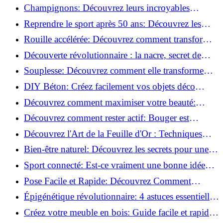
essentielles à respecter!
Champignons: Découvrez leurs incroyables
pouvoirs antioxydants!
Reprendre le sport après 50 ans: Découvrez les
meilleures méthodes!
Rouille accélérée: Découvrez comment transformer
la corrosion en déco tendance!
Découverte révolutionnaire : la nacre, secret de
régénération inouï !
Souplesse: Découvrez comment elle transforme
votre performance sportive!
DIY Béton: Créez facilement vos objets déco
tendance!
Découvrez comment maximiser votre beauté:
Astuces et secrets révélés!
Découvrez comment rester actif: Bouger est
toujours possible!
Découvrez l'Art de la Feuille d'Or : Techniques
Incontournables pour Réussir!
Bien-être naturel: Découvrez les secrets pour une
vie saine!
Sport connecté: Est-ce vraiment une bonne idée
pour vous?
Pose Facile et Rapide: Découvrez Comment
Monter des Carreaux de Béton Cellulaire!
Épigénétique révolutionnaire: 4 astuces essentielles
pour transformer votre bien-être!
Créez votre meuble en bois: Guide facile et rapide