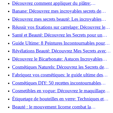
tutoriel facile !
Découvrez comment appliquer du plâtre:
Techniques pour un mur intérieur parfait!
Banane: Découvrez mes incroyables secrets de
beauté!
Découvrez mes secrets beauté: Les incroyables
vertus du curcuma!
Réussir vos fixations sur carrelage: Découvrez les
astuces infaillibles !
Santé et Beauté: Découvrez les Secrets pour un
Bien-être Optimal!
Guide Ultime: 8 Peintures Incontournables pour
Bois Extérieurs!
Révélations Beauté: Découvrez Mes Secrets avec le
Thé Vert Matcha!
Découvrez le Bicarbonate: Astuces Incroyables
pour Votre Quotidien!
Cosmétiques Naturels: Découvrez les Secrets de
Beauté Éco-responsables!
Fabriquez vos cosmétiques: le guide ultime des
produits de beauté maison!
Cosmétiques DIY: 50 recettes incontournables
pour sublimer votre beauté naturelle!
Cosmetibles en vogue: Découvrez le maquillage
100% comestible!
Étiquetage de bouteilles en verre: Techniques et
astuces incontournables!
Beauté : le mouvement licorne combat la
surconsommation !