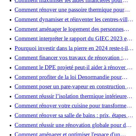
Comment maximiser les aides financières pour
votre rénovation ?
Comment rénover une passoire thermique pour
une maison durable ?
Comment dynamiser et réinventer les centres-villes
avec Action Cœur de Ville ?
Comment aménager le logement des personnes
âgées et obtenir des aides financières ?
Comment interpréter le rapport du GIEC 2023 et
en retenir l'essentiel ?
Pourquoi investir dans la pierre en 2024 reste-t-il
un choix sûr ?
Comment financer vos travaux de rénovation :
aides, prêts et solutions pratiques ?
Comment le DPE projeté peut-il aider à rénover et
valoriser votre bien ?
Comment profiter de la loi Denormandie pour
investir dans l'ancien et défiscaliser ?
Comment poser un pare-vapeur en construction et
rénovation : rôle et erreurs à éviter?
Comment réussir l’isolation thermique intérieure
pour une maison économe en énergie ?
Comment rénover votre cuisine pour transformer
votre espace de vie ?
Comment rénover sa salle de bains : prix, étapes et
astuces ?
Comment réussir une rénovation globale pour des
économies et un confort durables?
Comment aménager et optimiser l'espace d'un