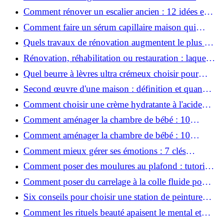
conviviale : 12 idées déco
Comment rénover un escalier ancien : 12 idées et
astuces faciles pas à pas
Comment faire un sérum capillaire maison qui
stimule réellement la pousse des cheveux ?
Quels travaux de rénovation augmentent le plus la
valeur d'une maison pour la revente ?
Rénovation, réhabilitation ou restauration : laquelle
convient le mieux à mon logement ?
Quel beurre à lèvres ultra crémeux choisir pour
lèvres sèches et gercées?
Second œuvre d'une maison : définition et quand
le réaliser
Comment choisir une crème hydratante à l'acide
hyaluronique et niacinamide ?
Comment aménager la chambre de bébé : 10
conseils sécurité, déco et rangement
Comment aménager la chambre de bébé : 10
conseils sécurité, déco et rangement
Comment mieux gérer ses émotions : 7 clés
pratiques
Comment poser des moulures au plafond : tutoriel
vidéo pas à pas ?
Comment poser du carrelage à la colle fluide pour
un rendu professionnel ?
Six conseils pour choisir une station de peinture
basse pression
Comment les rituels beauté apaisent le mental et