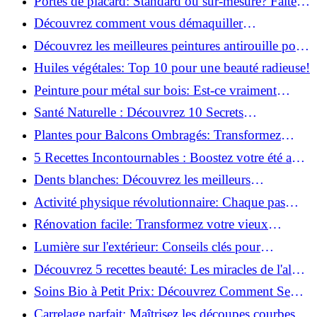
Portes de placard: Standard ou sur-mesure? Faites
le meilleur choix!
Découvrez comment vous démaquiller
naturellement: Astuces et secrets révélés!
Découvrez les meilleures peintures antirouille pour
le fer: Top 12 analysé!
Huiles végétales: Top 10 pour une beauté radieuse!
Peinture pour métal sur bois: Est-ce vraiment
possible?
Santé Naturelle : Découvrez 10 Secrets
Incontournables pour un Bien-être Optimal!
Plantes pour Balcons Ombragés: Transformez
votre Terrasse en Oasis Verte!
5 Recettes Incontournables : Boostez votre été avec
des huiles essentielles!
Dents blanches: Découvrez les meilleurs
ingrédients naturels!
Activité physique révolutionnaire: Chaque pas
compte pour votre santé!
Rénovation facile: Transformez votre vieux
parquet irrégulier en un clin d'œil!
Lumière sur l'extérieur: Conseils clés pour
concevoir et installer votre éclairage!
Découvrez 5 recettes beauté: Les miracles de l'aloe
vera pour votre peau!
Soins Bio à Petit Prix: Découvrez Comment Se
Chouchouter Pour Moins de 35€!
Carrelage parfait: Maîtrisez les découpes courbes