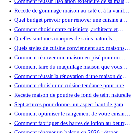
Comment réussir l'isolation extérieure de sa maison
pour une rénovation performante et durable ?
Recette de gommage maison au café et à la vanille
pour une peau douce
Quel budget prévoir pour rénover une cuisine à
Voiron en 2026 : coûts et aides locales ?
Comment choisir entre cuisiniste, architecte et
contractant général à Voiron ?
Quelles sont mes marques de soins naturels
préférées ?
Quels styles de cuisine conviennent aux maisons et
appartements du Voironnais ?
Comment rénover une maison en pisé pour un
habitat sain et performant ?
Comment faire du maquillage maison que vous
utiliserez vraiment ?
Comment réussir la rénovation d'une maison de
ville en 2026 ?
Comment choisir une cuisine tendance pour une
rénovation en 2026 ?
Recette maison de poudre de fond de teint naturelle
Sept astuces pour donner un aspect haut de gamme
à votre cuisine
Comment optimiser le rangement de votre cuisine
et gagner de la place ?
Comment fabriquer des barres de lotion au beurre
de karité ?
Comment rénover un balcon en 2026 : étapes,