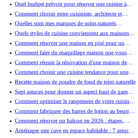
pour une peau douce
Quel budget prévoir pour rénover une cuisine à
Voiron en 2026 : coûts et aides locales ?
Comment choisir entre cuisiniste, architecte et
contractant général à Voiron ?
Quelles sont mes marques de soins naturels
préférées ?
Quels styles de cuisine conviennent aux maisons et
appartements du Voironnais ?
Comment rénover une maison en pisé pour un
habitat sain et performant ?
Comment faire du maquillage maison que vous
utiliserez vraiment ?
Comment réussir la rénovation d'une maison de
ville en 2026 ?
Comment choisir une cuisine tendance pour une
rénovation en 2026 ?
Recette maison de poudre de fond de teint naturelle
Sept astuces pour donner un aspect haut de gamme
à votre cuisine
Comment optimiser le rangement de votre cuisine
et gagner de la place ?
Comment fabriquer des barres de lotion au beurre
de karité ?
Comment rénover un balcon en 2026 : étapes,
budget et matériaux ?
Aménager une cave en espace habitable : 7 astuces
essentielles