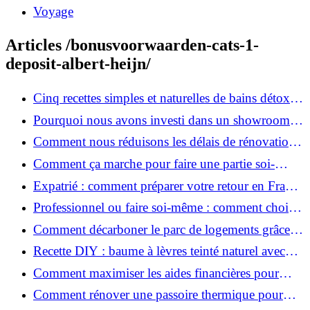
Voyage
Articles /bonusvoorwaarden-cats-1-
deposit-albert-heijn/
Cinq recettes simples et naturelles de bains détox
maison
Pourquoi nous avons investi dans un showroom-
atelier et ce que cela apporte aux clients
Comment nous réduisons les délais de rénovation à
3 mois au lieu de 6?
Comment ça marche pour faire une partie soi-
même et nous confier le reste ?
Expatrié : comment préparer votre retour en France
et rénover votre bien à distance ?
Professionnel ou faire soi-même : comment choisir
pour votre rénovation ?
Comment décarboner le parc de logements grâce à
la rénovation énergétique ?
Recette DIY : baume à lèvres teinté naturel avec
SPF
Comment maximiser les aides financières pour
votre rénovation ?
Comment rénover une passoire thermique pour
une maison durable ?