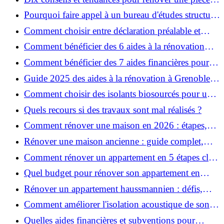
de la maison
Pourquoi faire appel à un bureau d'études structure
pour garantir la sécurité de vos rénovations ?
Comment choisir entre déclaration préalable et
permis de construire pour vos travaux ?
Comment bénéficier des 6 aides à la rénovation
énergétique à Grenoble ?
Comment bénéficier des 7 aides financières pour la
rénovation énergétique à Voiron ?
Guide 2025 des aides à la rénovation à Grenoble et
Voiron : MaPrimeRénov’, CEE, aides locales
Comment choisir des isolants biosourcés pour une
rénovation écologique ?
Quels recours si des travaux sont mal réalisés ?
Comment rénover une maison en 2026 : étapes,
coûts et conseils ?
Rénover une maison ancienne : guide complet,
étapes, budget et astuces
Comment rénover un appartement en 5 étapes clés
?
Quel budget pour rénover son appartement en
2026 ?
Rénover un appartement haussmannien : défis,
conseils pratiques et estimation des prix
Comment améliorer l'isolation acoustique de son
appartement ?
Quelles aides financières et subventions pour