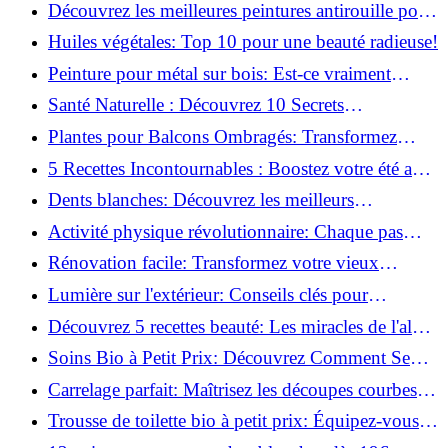
naturellement: Astuces et secrets révélés!
Découvrez les meilleures peintures antirouille pour
le fer: Top 12 analysé!
Huiles végétales: Top 10 pour une beauté radieuse!
Peinture pour métal sur bois: Est-ce vraiment
possible?
Santé Naturelle : Découvrez 10 Secrets
Incontournables pour un Bien-être Optimal!
Plantes pour Balcons Ombragés: Transformez
votre Terrasse en Oasis Verte!
5 Recettes Incontournables : Boostez votre été avec
des huiles essentielles!
Dents blanches: Découvrez les meilleurs
ingrédients naturels!
Activité physique révolutionnaire: Chaque pas
compte pour votre santé!
Rénovation facile: Transformez votre vieux
parquet irrégulier en un clin d'œil!
Lumière sur l'extérieur: Conseils clés pour
concevoir et installer votre éclairage!
Découvrez 5 recettes beauté: Les miracles de l'aloe
vera pour votre peau!
Soins Bio à Petit Prix: Découvrez Comment Se
Chouchouter Pour Moins de 35€!
Carrelage parfait: Maîtrisez les découpes courbes
facilement!
Trousse de toilette bio à petit prix: Équipez-vous
pour moins de 25€!