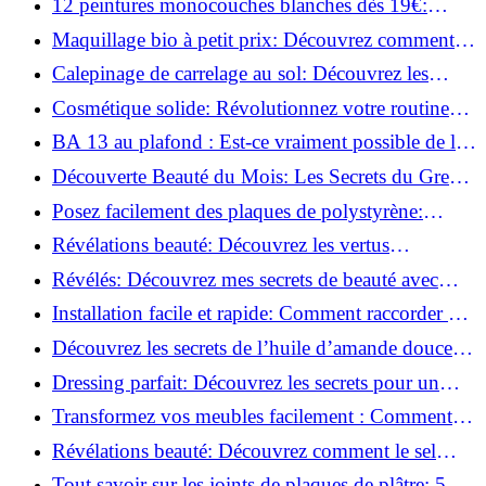
12 peintures monocouches blanches dès 19€:
Découvrez les meilleures offres!
Maquillage bio à petit prix: Découvrez comment
s'équiper pour moins de 50€!
Calepinage de carrelage au sol: Découvrez les
astuces incontournables!
Cosmétique solide: Révolutionnez votre routine
beauté pour zéro déchet!
BA 13 au plafond : Est-ce vraiment possible de les
coller ?
Découverte Beauté du Mois: Les Secrets du Green
Glamour !
Posez facilement des plaques de polystyrène:
Transformez votre plafond sans effort !
Révélations beauté: Découvrez les vertus
insoupçonnées de l'huile de coco!
Révélés: Découvrez mes secrets de beauté avec
l'huile de ricin!
Installation facile et rapide: Comment raccorder un
luminaire au plafond!
Découvrez les secrets de l’huile d’amande douce :
Pourquoi vous devez l'adopter!
Dressing parfait: Découvrez les secrets pour un
rangement optimal!
Transformez vos meubles facilement : Comment
installer des roulettes en un clin d'œil !
Révélations beauté: Découvrez comment le sel
transforme votre routine!
Tout savoir sur les joints de plaques de plâtre: 5