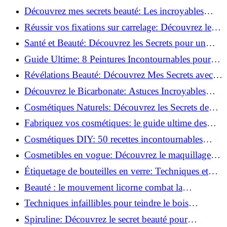
beauté!
Découvrez mes secrets beauté: Les incroyables
vertus du curcuma!
Réussir vos fixations sur carrelage: Découvrez les
astuces infaillibles !
Santé et Beauté: Découvrez les Secrets pour un
Bien-être Optimal!
Guide Ultime: 8 Peintures Incontournables pour
Bois Extérieurs!
Révélations Beauté: Découvrez Mes Secrets avec le
Thé Vert Matcha!
Découvrez le Bicarbonate: Astuces Incroyables
pour Votre Quotidien!
Cosmétiques Naturels: Découvrez les Secrets de
Beauté Éco-responsables!
Fabriquez vos cosmétiques: le guide ultime des
produits de beauté maison!
Cosmétiques DIY: 50 recettes incontournables
pour sublimer votre beauté naturelle!
Cosmetibles en vogue: Découvrez le maquillage
100% comestible!
Étiquetage de bouteilles en verre: Techniques et
astuces incontournables!
Beauté : le mouvement licorne combat la
surconsommation !
Techniques infaillibles pour teindre le bois
naturellement: Découvrez comment!
Spiruline: Découvrez le secret beauté pour