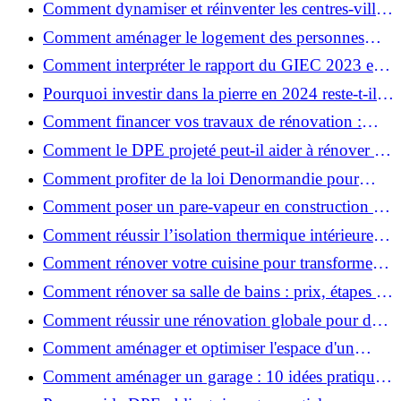
Comment dynamiser et réinventer les centres-villes
avec Action Cœur de Ville ?
Comment aménager le logement des personnes
âgées et obtenir des aides financières ?
Comment interpréter le rapport du GIEC 2023 et
en retenir l'essentiel ?
Pourquoi investir dans la pierre en 2024 reste-t-il
un choix sûr ?
Comment financer vos travaux de rénovation :
aides, prêts et solutions pratiques ?
Comment le DPE projeté peut-il aider à rénover et
valoriser votre bien ?
Comment profiter de la loi Denormandie pour
investir dans l'ancien et défiscaliser ?
Comment poser un pare-vapeur en construction et
rénovation : rôle et erreurs à éviter?
Comment réussir l’isolation thermique intérieure
pour une maison économe en énergie ?
Comment rénover votre cuisine pour transformer
votre espace de vie ?
Comment rénover sa salle de bains : prix, étapes et
astuces ?
Comment réussir une rénovation globale pour des
économies et un confort durables?
Comment aménager et optimiser l'espace d'un
studio : 10 astuces pratiques ?
Comment aménager un garage : 10 idées pratiques
et efficaces ?