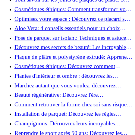
questions clés pour comprendre les fissures!
Cosmétiques éthiques: Comment transformer votre
routine beauté!
Optimisez votre espace : Découvrez ce placard sous
rampant à portes coulissantes!
Aloe Vera: 4 conseils essentiels pour un choix
parfait!
Pose de parquet sur isolant: Techniques et astuces
pour un sol parfait!
Découvrez mes secrets de beauté: Les incroyables
vertus du raisin!
Plaque de plâtre et polystyrène extrudé: Apprenez
à les coller efficacement!
Cosmétiques éthiques: Découvrez comment
transformer votre routine beauté!
Plantes d'intérieur et ombre : découvrez les
meilleures pour votre maison !
Marchez autant que vous voulez: découvrez
pourquoi c'est bénéfique!
Beauté régénérative: Découvrez l'ère
révolutionnaire de la cosmétique verte!
Comment retrouver la forme chez soi sans risque
de blessure: Techniques et conseils sûrs!
Installation de parquet: Découvrez les règles
essentielles à respecter!
Champignons: Découvrez leurs incroyables
pouvoirs antioxydants!
Reprendre le sport après 50 ans: Découvrez les