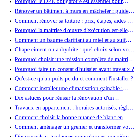
Pourquoi le DPE obligatoire est essentiel pour
vendre ou louer un bien ?
Rénover un bâtiment à murs en mâchefer : guide
pratique et solutions
Comment rénover sa toiture : prix, étapes, aides et
réglementation ?
Pourquoi la maîtrise d'œuvre d'exécution est-elle
indispensable pour vos chantiers ?
Comment un baume clarifiant au miel et au suif
peut-il purifier la peau ?
Chape ciment ou anhydrite : quel choix selon votre
projet ?
Pourquoi choisir une mission complète de maîtrise
d’œuvre pour réussir vos projets?
Pourquoi faire un constat d'huissier avant travaux ?
Qu'est-ce qu'un puits perdu et comment l'installer ?
Comment installer une climatisation gainable :
coût, étapes et conseils ?
Dix astuces pour réussir la rénovation d'un
appartement
Travaux en appartement : horaires autorisés, règles
et bonnes pratiques
Comment choisir la bonne nuance de blanc en
décoration et éviter les pièges ?
Comment aménager un grenier et transformer vos
combles en espace habitable ?
Dix conseils et tendances pour rénover une pièce