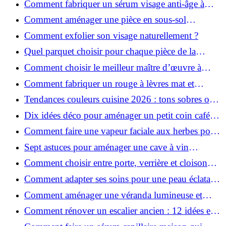
Comment fabriquer un sérum visage anti-âge à
l'huile de rose musquée ?
Comment aménager une pièce en sous-sol
efficacement ?
Comment exfolier son visage naturellement ?
Quel parquet choisir pour chaque pièce de la
maison ?
Comment choisir le meilleur maître d’œuvre à
Grenoble en 2026 ?
Comment fabriquer un rouge à lèvres mat et
hydratant fait maison ?
Tendances couleurs cuisine 2026 : tons sobres ou
colorés, que choisir ?
Dix idées déco pour aménager un petit coin café
chez soi
Comment faire une vapeur faciale aux herbes pour
une peau plus saine et rajeunie ?
Sept astuces pour aménager une cave à vin
naturelle chez soi
Comment choisir entre porte, verrière et cloison
coulissante pour séparer vos pièces ?
Comment adapter ses soins pour une peau éclatante
en hiver ?
Comment aménager une véranda lumineuse et
conviviale : 12 idées déco
Comment rénover un escalier ancien : 12 idées et
astuces faciles pas à pas