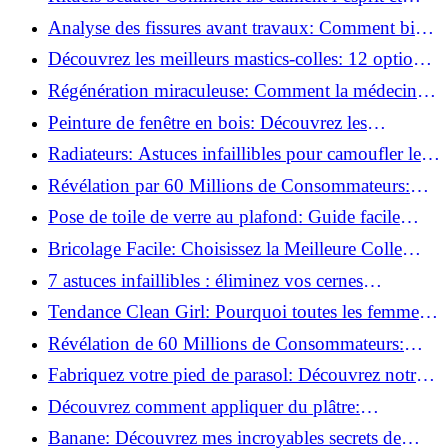
chouchoutent votre âme!
Analyse des fissures avant travaux: Comment bien
préparer vos surfaces!
Découvrez les meilleurs mastics-colles: 12 options
dès 6,70 €!
Régénération miraculeuse: Comment la médecine
régénérative peut restaurer votre confiance!
Peinture de fenêtre en bois: Découvrez les
techniques infaillibles pour un résultat parfait!
Radiateurs: Astuces infaillibles pour camoufler les
tuyaux apparents!
Révélation par 60 Millions de Consommateurs:
Découvrez le sérum anti-rides numéro un!
Pose de toile de verre au plafond: Guide facile
pour débutants!
Bricolage Facile: Choisissez la Meilleure Colle
pour Chaque Matériau!
7 astuces infaillibles : éliminez vos cernes
rapidement !
Tendance Clean Girl: Pourquoi toutes les femmes
l'adoptent?
Révélation de 60 Millions de Consommateurs:
Découvrez le meilleur fond de teint pour votre
Fabriquez votre pied de parasol: Découvrez notre
peau!
tutoriel facile !
Découvrez comment appliquer du plâtre:
Techniques pour un mur intérieur parfait!
Banane: Découvrez mes incroyables secrets de