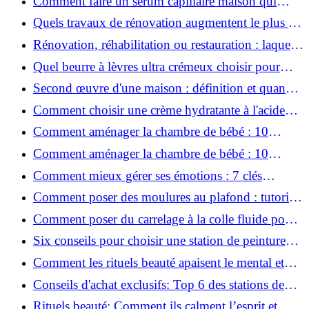
Comment faire un sérum capillaire maison qui
stimule réellement la pousse des cheveux ?
Quels travaux de rénovation augmentent le plus la
valeur d'une maison pour la revente ?
Rénovation, réhabilitation ou restauration : laquelle
convient le mieux à mon logement ?
Quel beurre à lèvres ultra crémeux choisir pour
lèvres sèches et gercées?
Second œuvre d'une maison : définition et quand
le réaliser
Comment choisir une crème hydratante à l'acide
hyaluronique et niacinamide ?
Comment aménager la chambre de bébé : 10
conseils sécurité, déco et rangement
Comment aménager la chambre de bébé : 10
conseils sécurité, déco et rangement
Comment mieux gérer ses émotions : 7 clés
pratiques
Comment poser des moulures au plafond : tutoriel
vidéo pas à pas ?
Comment poser du carrelage à la colle fluide pour
un rendu professionnel ?
Six conseils pour choisir une station de peinture
basse pression
Comment les rituels beauté apaisent le mental et
créent des moments pour soi ?
Conseils d'achat exclusifs: Top 6 des stations de
peinture basse pression incontournables!
Rituels beauté: Comment ils calment l’esprit et