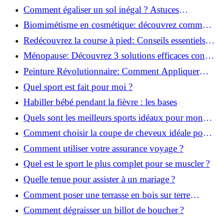
solution!
Comment égaliser un sol inégal ? Astuces
infaillibles pour réussir !
Biomimétisme en cosmétique: découvrez comment
la nature inspire l'avenir des soins beauté!
Redécouvrez la course à pied: Conseils essentiels
pour reprendre!
Ménopause: Découvrez 3 solutions efficaces contre
les bouffées de chaleur!
Peinture Révolutionnaire: Comment Appliquer
Deux Couleurs Sur Une Porte!
Quel sport est fait pour moi ?
Habiller bébé pendant la fièvre : les bases
Quels sont les meilleurs sports idéaux pour mon
enfant ?
Comment choisir la coupe de cheveux idéale pour
votre visage ?
Comment utiliser votre assurance voyage ?
Quel est le sport le plus complet pour se muscler ?
Quelle tenue pour assister à un mariage ?
Comment poser une terrasse en bois sur terre
battue ?
Comment dégraisser un billot de boucher ?