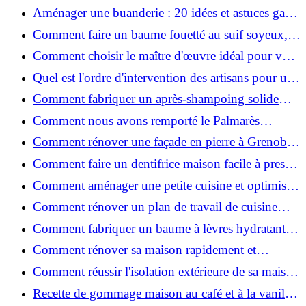
2026 ?
Aménager une buanderie : 20 idées et astuces gain
de place pour un espace fonctionnel et stylé
Comment faire un baume fouetté au suif soyeux,
fait maison ?
Comment choisir le maître d'œuvre idéal pour vos
travaux de rénovation ?
Quel est l'ordre d'intervention des artisans pour une
rénovation ?
Comment fabriquer un après-shampoing solide
naturel pour cheveux ?
Comment nous avons remporté le Palmarès
(Ré)HABITER 2025 : les coulisses du projet primé
Comment rénover une façade en pierre à Grenoble
?
: techniques, coûts et conseils
Comment faire un dentifrice maison facile à presser
?
Comment aménager une petite cuisine et optimiser
chaque centimètre carré ?
Comment rénover un plan de travail de cuisine
facilement : guide étape par étape
Comment fabriquer un baume à lèvres hydratant et
naturel au suif ?
Comment rénover sa maison rapidement et
efficacement ?
Comment réussir l'isolation extérieure de sa maison
pour une rénovation performante et durable ?
Recette de gommage maison au café et à la vanille