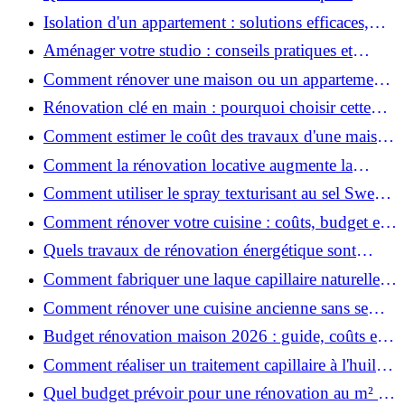
rénover votre appartement en 2026 ?
Isolation d'un appartement : solutions efficaces,
prix et conseils
Aménager votre studio : conseils pratiques et
erreurs à éviter
Comment rénover une maison ou un appartement
avec 50 000 € : budget, étapes et astuces ?
Rénovation clé en main : pourquoi choisir cette
solution et à quoi faire attention ?
Comment estimer le coût des travaux d'une maison
?
Comment la rénovation locative augmente la
rentabilité de votre parc immobilier ?
Comment utiliser le spray texturisant au sel Sweet
Salt pour des cheveux effet plage ?
Comment rénover votre cuisine : coûts, budget et
astuces bois ?
Quels travaux de rénovation énergétique sont
éligibles à MaPrimeRénov' ?
Comment fabriquer une laque capillaire naturelle
maison ?
Comment rénover une cuisine ancienne sans se
ruiner ?
Budget rénovation maison 2026 : guide, coûts et
astuces
Comment réaliser un traitement capillaire à l'huile
maison efficace ?
Quel budget prévoir pour une rénovation au m² en