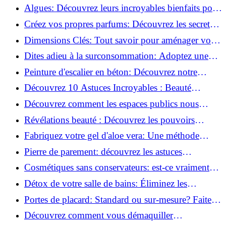
revitaliser les peaux fatiguées!
Algues: Découvrez leurs incroyables bienfaits pour
la santé et la beauté!
Créez vos propres parfums: Découvrez les secrets
de la fabrication artisanale!
Dimensions Clés: Tout savoir pour aménager votre
salle de bains!
Dites adieu à la surconsommation: Adoptez une
vie plus simple!
Peinture d'escalier en béton: Découvrez notre
tutoriel facile et rapide!
Découvrez 10 Astuces Incroyables : Beauté
Naturelle avec le Concombre !
Découvrez comment les espaces publics nous
incitent à être plus actifs : Révélations surprenantes!
Révélations beauté : Découvrez les pouvoirs
insoupçonnés du concombre!
Fabriquez votre gel d'aloe vera: Une méthode
simple et rapide à la maison!
Pierre de parement: découvrez les astuces
infaillibles pour un nettoyage parfait!
Cosmétiques sans conservateurs: est-ce vraiment
possible?
Détox de votre salle de bains: Éliminez les
ingrédients nocifs dès maintenant!
Portes de placard: Standard ou sur-mesure? Faites
le meilleur choix!
Découvrez comment vous démaquiller