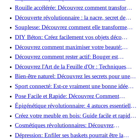
meilleures méthodes!
Rouille accélérée: Découvrez comment transformer
la corrosion en déco tendance!
Découverte révolutionnaire : la nacre, secret de
régénération inouï !
Souplesse: Découvrez comment elle transforme
votre performance sportive!
DIY Béton: Créez facilement vos objets déco
tendance!
Découvrez comment maximiser votre beauté:
Astuces et secrets révélés!
Découvrez comment rester actif: Bouger est
toujours possible!
Découvrez l'Art de la Feuille d'Or : Techniques
Incontournables pour Réussir!
Bien-être naturel: Découvrez les secrets pour une
vie saine!
Sport connecté: Est-ce vraiment une bonne idée
pour vous?
Pose Facile et Rapide: Découvrez Comment
Monter des Carreaux de Béton Cellulaire!
Épigénétique révolutionnaire: 4 astuces essentielles
pour transformer votre bien-être!
Créez votre meuble en bois: Guide facile et rapide
pour débutants!
Cosmétiques révolutionnaires: Découvrez
comment les fermes verticales transforment la
Dépression: Enfiler ses baskets pourrait être la
beauté!