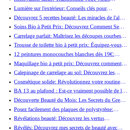
parquet irrégulier en un clin d'œil!
Lumière sur l'extérieur: Conseils clés pour
concevoir et installer votre éclairage!
Découvrez 5 recettes beauté: Les miracles de l'aloe
vera pour votre peau!
Soins Bio à Petit Prix: Découvrez Comment Se
Chouchouter Pour Moins de 35€!
Carrelage parfait: Maîtrisez les découpes courbes
facilement!
Trousse de toilette bio à petit prix: Équipez-vous
pour moins de 25€!
12 peintures monocouches blanches dès 19€:
Découvrez les meilleures offres!
Maquillage bio à petit prix: Découvrez comment
s'équiper pour moins de 50€!
Calepinage de carrelage au sol: Découvrez les
astuces incontournables!
Cosmétique solide: Révolutionnez votre routine
beauté pour zéro déchet!
BA 13 au plafond : Est-ce vraiment possible de les
coller ?
Découverte Beauté du Mois: Les Secrets du Green
Glamour !
Posez facilement des plaques de polystyrène:
Transformez votre plafond sans effort !
Révélations beauté: Découvrez les vertus
insoupçonnées de l'huile de coco!
Révélés: Découvrez mes secrets de beauté avec