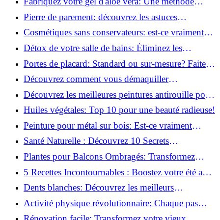
Fabriquez votre gel d'aloe vera: Une méthode
simple et rapide à la maison!
Pierre de parement: découvrez les astuces
infaillibles pour un nettoyage parfait!
Cosmétiques sans conservateurs: est-ce vraiment
possible?
Détox de votre salle de bains: Éliminez les
ingrédients nocifs dès maintenant!
Portes de placard: Standard ou sur-mesure? Faites
le meilleur choix!
Découvrez comment vous démaquiller
naturellement: Astuces et secrets révélés!
Découvrez les meilleures peintures antirouille pour
le fer: Top 12 analysé!
Huiles végétales: Top 10 pour une beauté radieuse!
Peinture pour métal sur bois: Est-ce vraiment
possible?
Santé Naturelle : Découvrez 10 Secrets
Incontournables pour un Bien-être Optimal!
Plantes pour Balcons Ombragés: Transformez
votre Terrasse en Oasis Verte!
5 Recettes Incontournables : Boostez votre été avec
des huiles essentielles!
Dents blanches: Découvrez les meilleurs
ingrédients naturels!
Activité physique révolutionnaire: Chaque pas
compte pour votre santé!
Rénovation facile: Transformez votre vieux