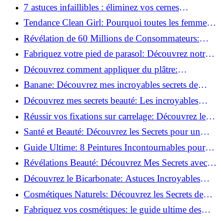
pour Chaque Matériau!
7 astuces infaillibles : éliminez vos cernes
rapidement !
Tendance Clean Girl: Pourquoi toutes les femmes
l'adoptent?
Révélation de 60 Millions de Consommateurs:
Découvrez le meilleur fond de teint pour votre
Fabriquez votre pied de parasol: Découvrez notre
peau!
tutoriel facile !
Découvrez comment appliquer du plâtre:
Techniques pour un mur intérieur parfait!
Banane: Découvrez mes incroyables secrets de
beauté!
Découvrez mes secrets beauté: Les incroyables
vertus du curcuma!
Réussir vos fixations sur carrelage: Découvrez les
astuces infaillibles !
Santé et Beauté: Découvrez les Secrets pour un
Bien-être Optimal!
Guide Ultime: 8 Peintures Incontournables pour
Bois Extérieurs!
Révélations Beauté: Découvrez Mes Secrets avec le
Thé Vert Matcha!
Découvrez le Bicarbonate: Astuces Incroyables
pour Votre Quotidien!
Cosmétiques Naturels: Découvrez les Secrets de
Beauté Éco-responsables!
Fabriquez vos cosmétiques: le guide ultime des
produits de beauté maison!