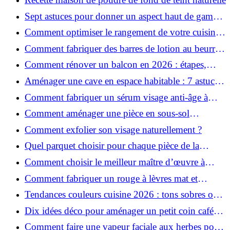
Sept astuces pour donner un aspect haut de gamme
à votre cuisine
Comment optimiser le rangement de votre cuisine
et gagner de la place ?
Comment fabriquer des barres de lotion au beurre
de karité ?
Comment rénover un balcon en 2026 : étapes,
budget et matériaux ?
Aménager une cave en espace habitable : 7 astuces
essentielles
Comment fabriquer un sérum visage anti-âge à
l'huile de rose musquée ?
Comment aménager une pièce en sous-sol
efficacement ?
Comment exfolier son visage naturellement ?
Quel parquet choisir pour chaque pièce de la
maison ?
Comment choisir le meilleur maître d’œuvre à
Grenoble en 2026 ?
Comment fabriquer un rouge à lèvres mat et
hydratant fait maison ?
Tendances couleurs cuisine 2026 : tons sobres ou
colorés, que choisir ?
Dix idées déco pour aménager un petit coin café
chez soi
Comment faire une vapeur faciale aux herbes pour