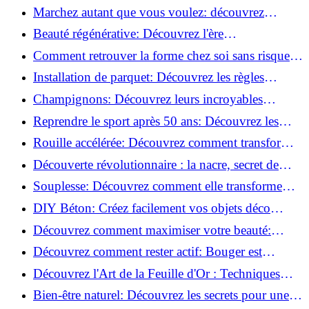
meilleures pour votre maison !
Marchez autant que vous voulez: découvrez
pourquoi c'est bénéfique!
Beauté régénérative: Découvrez l'ère
révolutionnaire de la cosmétique verte!
Comment retrouver la forme chez soi sans risque
de blessure: Techniques et conseils sûrs!
Installation de parquet: Découvrez les règles
essentielles à respecter!
Champignons: Découvrez leurs incroyables
pouvoirs antioxydants!
Reprendre le sport après 50 ans: Découvrez les
meilleures méthodes!
Rouille accélérée: Découvrez comment transformer
la corrosion en déco tendance!
Découverte révolutionnaire : la nacre, secret de
régénération inouï !
Souplesse: Découvrez comment elle transforme
votre performance sportive!
DIY Béton: Créez facilement vos objets déco
tendance!
Découvrez comment maximiser votre beauté:
Astuces et secrets révélés!
Découvrez comment rester actif: Bouger est
toujours possible!
Découvrez l'Art de la Feuille d'Or : Techniques
Incontournables pour Réussir!
Bien-être naturel: Découvrez les secrets pour une