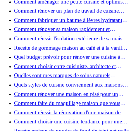
Comment aménager une petite cuisine et optimiser
chaque centimètre carré ?
Comment rénover un plan de travail de cuisine
facilement : guide étape par étape
Comment fabriquer un baume à lèvres hydratant et
naturel au suif ?
Comment rénover sa maison rapidement et
efficacement ?
Comment réussir l'isolation extérieure de sa maison
pour une rénovation performante et durable ?
Recette de gommage maison au café et à la vanille
pour une peau douce
Quel budget prévoir pour rénover une cuisine à
Voiron en 2026 : coûts et aides locales ?
Comment choisir entre cuisiniste, architecte et
contractant général à Voiron ?
Quelles sont mes marques de soins naturels
préférées ?
Quels styles de cuisine conviennent aux maisons et
appartements du Voironnais ?
Comment rénover une maison en pisé pour un
habitat sain et performant ?
Comment faire du maquillage maison que vous
utiliserez vraiment ?
Comment réussir la rénovation d'une maison de
ville en 2026 ?
Comment choisir une cuisine tendance pour une
rénovation en 2026 ?
Recette maison de poudre de fond de teint naturelle