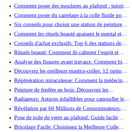
pratiques
Comment poser des moulures au plafond : tutoriel
vidéo pas à pas ?
Comment poser du carrelage à la colle fluide pour
un rendu professionnel ?
Six conseils pour choisir une station de peinture
basse pression
Comment les rituels beauté apaisent le mental et
créent des moments pour soi ?
Conseils d'achat exclusifs: Top 6 des stations de
peinture basse pression incontournables!
Rituels beauté: Comment ils calment l’esprit et
chouchoutent votre âme!
Analyse des fissures avant travaux: Comment bien
préparer vos surfaces!
Découvrez les meilleurs mastics-colles: 12 options
dès 6,70 €!
Régénération miraculeuse: Comment la médecine
régénérative peut restaurer votre confiance!
Peinture de fenêtre en bois: Découvrez les
techniques infaillibles pour un résultat parfait!
Radiateurs: Astuces infaillibles pour camoufler les
tuyaux apparents!
Révélation par 60 Millions de Consommateurs:
Découvrez le sérum anti-rides numéro un!
Pose de toile de verre au plafond: Guide facile
pour débutants!
Bricolage Facile: Choisissez la Meilleure Colle