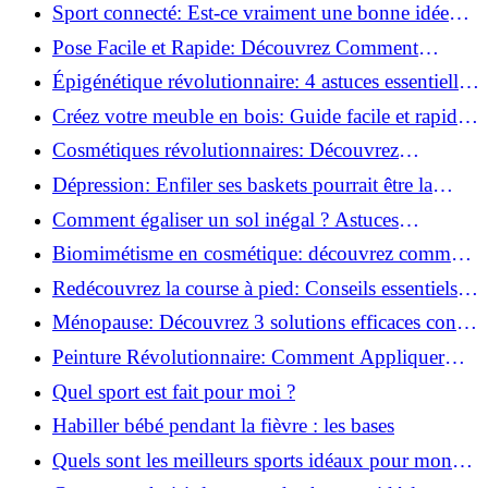
vie saine!
Sport connecté: Est-ce vraiment une bonne idée
pour vous?
Pose Facile et Rapide: Découvrez Comment
Monter des Carreaux de Béton Cellulaire!
Épigénétique révolutionnaire: 4 astuces essentielles
pour transformer votre bien-être!
Créez votre meuble en bois: Guide facile et rapide
pour débutants!
Cosmétiques révolutionnaires: Découvrez
comment les fermes verticales transforment la
Dépression: Enfiler ses baskets pourrait être la
beauté!
solution!
Comment égaliser un sol inégal ? Astuces
infaillibles pour réussir !
Biomimétisme en cosmétique: découvrez comment
la nature inspire l'avenir des soins beauté!
Redécouvrez la course à pied: Conseils essentiels
pour reprendre!
Ménopause: Découvrez 3 solutions efficaces contre
les bouffées de chaleur!
Peinture Révolutionnaire: Comment Appliquer
Deux Couleurs Sur Une Porte!
Quel sport est fait pour moi ?
Habiller bébé pendant la fièvre : les bases
Quels sont les meilleurs sports idéaux pour mon
enfant ?