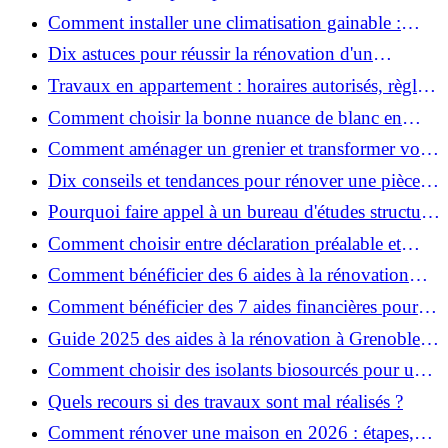
Comment installer une climatisation gainable :
coût, étapes et conseils ?
Dix astuces pour réussir la rénovation d'un
appartement
Travaux en appartement : horaires autorisés, règles
et bonnes pratiques
Comment choisir la bonne nuance de blanc en
décoration et éviter les pièges ?
Comment aménager un grenier et transformer vos
combles en espace habitable ?
Dix conseils et tendances pour rénover une pièce
de la maison
Pourquoi faire appel à un bureau d'études structure
pour garantir la sécurité de vos rénovations ?
Comment choisir entre déclaration préalable et
permis de construire pour vos travaux ?
Comment bénéficier des 6 aides à la rénovation
énergétique à Grenoble ?
Comment bénéficier des 7 aides financières pour la
rénovation énergétique à Voiron ?
Guide 2025 des aides à la rénovation à Grenoble et
Voiron : MaPrimeRénov’, CEE, aides locales
Comment choisir des isolants biosourcés pour une
rénovation écologique ?
Quels recours si des travaux sont mal réalisés ?
Comment rénover une maison en 2026 : étapes,