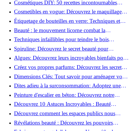
Cosmétiques DIY: 50 recettes incontournables
pour sublimer votre beauté naturelle!
Cosmetibles en vogue: Découvrez le maquillage
100% comestible!
Étiquetage de bouteilles en verre: Techniques et
astuces incontournables!
Beauté : le mouvement licorne combat la
surconsommation !
Techniques infaillibles pour teindre le bois
naturellement: Découvrez comment!
Spiruline: Découvrez le secret beauté pour
revitaliser les peaux fatiguées!
Algues: Découvrez leurs incroyables bienfaits pour
la santé et la beauté!
Créez vos propres parfums: Découvrez les secrets
de la fabrication artisanale!
Dimensions Clés: Tout savoir pour aménager votre
salle de bains!
Dites adieu à la surconsommation: Adoptez une
vie plus simple!
Peinture d'escalier en béton: Découvrez notre
tutoriel facile et rapide!
Découvrez 10 Astuces Incroyables : Beauté
Naturelle avec le Concombre !
Découvrez comment les espaces publics nous
incitent à être plus actifs : Révélations surprenantes!
Révélations beauté : Découvrez les pouvoirs
insoupçonnés du concombre!