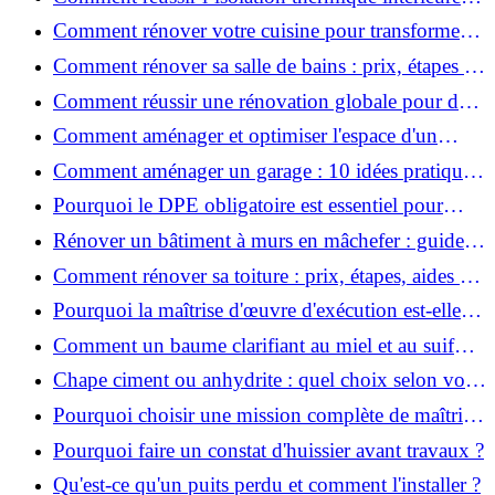
pour une maison économe en énergie ?
Comment rénover votre cuisine pour transformer
votre espace de vie ?
Comment rénover sa salle de bains : prix, étapes et
astuces ?
Comment réussir une rénovation globale pour des
économies et un confort durables?
Comment aménager et optimiser l'espace d'un
studio : 10 astuces pratiques ?
Comment aménager un garage : 10 idées pratiques
et efficaces ?
Pourquoi le DPE obligatoire est essentiel pour
vendre ou louer un bien ?
Rénover un bâtiment à murs en mâchefer : guide
pratique et solutions
Comment rénover sa toiture : prix, étapes, aides et
réglementation ?
Pourquoi la maîtrise d'œuvre d'exécution est-elle
indispensable pour vos chantiers ?
Comment un baume clarifiant au miel et au suif
peut-il purifier la peau ?
Chape ciment ou anhydrite : quel choix selon votre
projet ?
Pourquoi choisir une mission complète de maîtrise
d’œuvre pour réussir vos projets?
Pourquoi faire un constat d'huissier avant travaux ?
Qu'est-ce qu'un puits perdu et comment l'installer ?