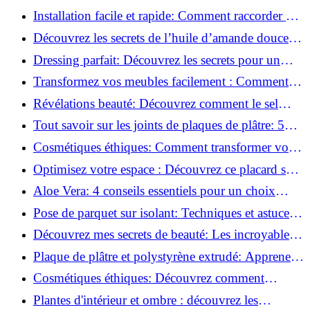
l'huile de ricin!
Installation facile et rapide: Comment raccorder un
luminaire au plafond!
Découvrez les secrets de l’huile d’amande douce :
Pourquoi vous devez l'adopter!
Dressing parfait: Découvrez les secrets pour un
rangement optimal!
Transformez vos meubles facilement : Comment
installer des roulettes en un clin d'œil !
Révélations beauté: Découvrez comment le sel
transforme votre routine!
Tout savoir sur les joints de plaques de plâtre: 5
questions clés pour comprendre les fissures!
Cosmétiques éthiques: Comment transformer votre
routine beauté!
Optimisez votre espace : Découvrez ce placard sous
rampant à portes coulissantes!
Aloe Vera: 4 conseils essentiels pour un choix
parfait!
Pose de parquet sur isolant: Techniques et astuces
pour un sol parfait!
Découvrez mes secrets de beauté: Les incroyables
vertus du raisin!
Plaque de plâtre et polystyrène extrudé: Apprenez
à les coller efficacement!
Cosmétiques éthiques: Découvrez comment
transformer votre routine beauté!
Plantes d'intérieur et ombre : découvrez les