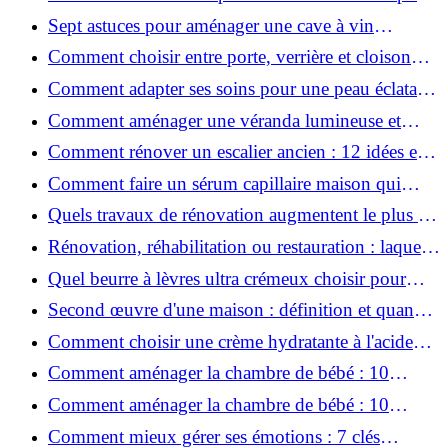
une peau plus saine et rajeunie ?
Sept astuces pour aménager une cave à vin
naturelle chez soi
Comment choisir entre porte, verrière et cloison
coulissante pour séparer vos pièces ?
Comment adapter ses soins pour une peau éclatante
en hiver ?
Comment aménager une véranda lumineuse et
conviviale : 12 idées déco
Comment rénover un escalier ancien : 12 idées et
astuces faciles pas à pas
Comment faire un sérum capillaire maison qui
stimule réellement la pousse des cheveux ?
Quels travaux de rénovation augmentent le plus la
valeur d'une maison pour la revente ?
Rénovation, réhabilitation ou restauration : laquelle
convient le mieux à mon logement ?
Quel beurre à lèvres ultra crémeux choisir pour
lèvres sèches et gercées?
Second œuvre d'une maison : définition et quand
le réaliser
Comment choisir une crème hydratante à l'acide
hyaluronique et niacinamide ?
Comment aménager la chambre de bébé : 10
conseils sécurité, déco et rangement
Comment aménager la chambre de bébé : 10
conseils sécurité, déco et rangement
Comment mieux gérer ses émotions : 7 clés