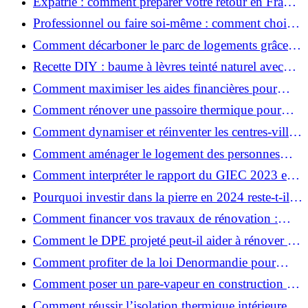
Expatrié : comment préparer votre retour en France
et rénover votre bien à distance ?
Professionnel ou faire soi-même : comment choisir
pour votre rénovation ?
Comment décarboner le parc de logements grâce à
la rénovation énergétique ?
Recette DIY : baume à lèvres teinté naturel avec
SPF
Comment maximiser les aides financières pour
votre rénovation ?
Comment rénover une passoire thermique pour
une maison durable ?
Comment dynamiser et réinventer les centres-villes
avec Action Cœur de Ville ?
Comment aménager le logement des personnes
âgées et obtenir des aides financières ?
Comment interpréter le rapport du GIEC 2023 et
en retenir l'essentiel ?
Pourquoi investir dans la pierre en 2024 reste-t-il
un choix sûr ?
Comment financer vos travaux de rénovation :
aides, prêts et solutions pratiques ?
Comment le DPE projeté peut-il aider à rénover et
valoriser votre bien ?
Comment profiter de la loi Denormandie pour
investir dans l'ancien et défiscaliser ?
Comment poser un pare-vapeur en construction et
rénovation : rôle et erreurs à éviter?
Comment réussir l’isolation thermique intérieure