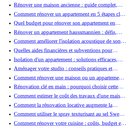
coûts et conseils ?
Rénover une maison ancienne : guide complet,
étapes, budget et astuces
Comment rénover un appartement en 5 étapes clés
?
Quel budget pour rénover son appartement en
2026 ?
Rénover un appartement haussmannien : défis,
conseils pratiques et estimation des prix
Comment améliorer l'isolation acoustique de son
appartement ?
Quelles aides financières et subventions pour
rénover votre appartement en 2026 ?
Isolation d'un appartement : solutions efficaces,
prix et conseils
Aménager votre studio : conseils pratiques et
erreurs à éviter
Comment rénover une maison ou un appartement
avec 50 000 € : budget, étapes et astuces ?
Rénovation clé en main : pourquoi choisir cette
solution et à quoi faire attention ?
Comment estimer le coût des travaux d'une maison
?
Comment la rénovation locative augmente la
rentabilité de votre parc immobilier ?
Comment utiliser le spray texturisant au sel Sweet
Salt pour des cheveux effet plage ?
Comment rénover votre cuisine : coûts, budget et