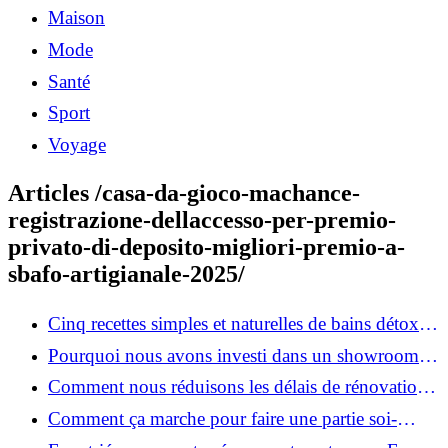
Maison
Mode
Santé
Sport
Voyage
Articles /casa-da-gioco-machance-
registrazione-dellaccesso-per-premio-
privato-di-deposito-migliori-premio-a-
sbafo-artigianale-2025/
Cinq recettes simples et naturelles de bains détox
maison
Pourquoi nous avons investi dans un showroom-
atelier et ce que cela apporte aux clients
Comment nous réduisons les délais de rénovation à
3 mois au lieu de 6?
Comment ça marche pour faire une partie soi-
même et nous confier le reste ?