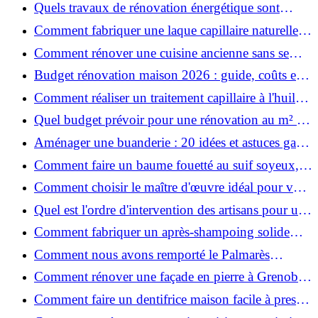
astuces bois ?
Quels travaux de rénovation énergétique sont
éligibles à MaPrimeRénov' ?
Comment fabriquer une laque capillaire naturelle
maison ?
Comment rénover une cuisine ancienne sans se
ruiner ?
Budget rénovation maison 2026 : guide, coûts et
astuces
Comment réaliser un traitement capillaire à l'huile
maison efficace ?
Quel budget prévoir pour une rénovation au m² en
2026 ?
Aménager une buanderie : 20 idées et astuces gain
de place pour un espace fonctionnel et stylé
Comment faire un baume fouetté au suif soyeux,
fait maison ?
Comment choisir le maître d'œuvre idéal pour vos
travaux de rénovation ?
Quel est l'ordre d'intervention des artisans pour une
rénovation ?
Comment fabriquer un après-shampoing solide
naturel pour cheveux ?
Comment nous avons remporté le Palmarès
(Ré)HABITER 2025 : les coulisses du projet primé
Comment rénover une façade en pierre à Grenoble
?
: techniques, coûts et conseils
Comment faire un dentifrice maison facile à presser
?