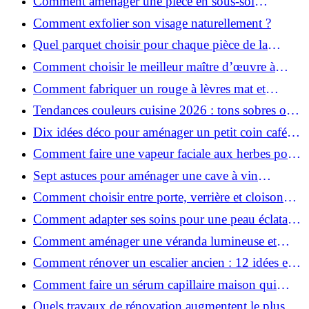
Comment aménager une pièce en sous-sol
efficacement ?
Comment exfolier son visage naturellement ?
Quel parquet choisir pour chaque pièce de la
maison ?
Comment choisir le meilleur maître d’œuvre à
Grenoble en 2026 ?
Comment fabriquer un rouge à lèvres mat et
hydratant fait maison ?
Tendances couleurs cuisine 2026 : tons sobres ou
colorés, que choisir ?
Dix idées déco pour aménager un petit coin café
chez soi
Comment faire une vapeur faciale aux herbes pour
une peau plus saine et rajeunie ?
Sept astuces pour aménager une cave à vin
naturelle chez soi
Comment choisir entre porte, verrière et cloison
coulissante pour séparer vos pièces ?
Comment adapter ses soins pour une peau éclatante
en hiver ?
Comment aménager une véranda lumineuse et
conviviale : 12 idées déco
Comment rénover un escalier ancien : 12 idées et
astuces faciles pas à pas
Comment faire un sérum capillaire maison qui
stimule réellement la pousse des cheveux ?
Quels travaux de rénovation augmentent le plus la