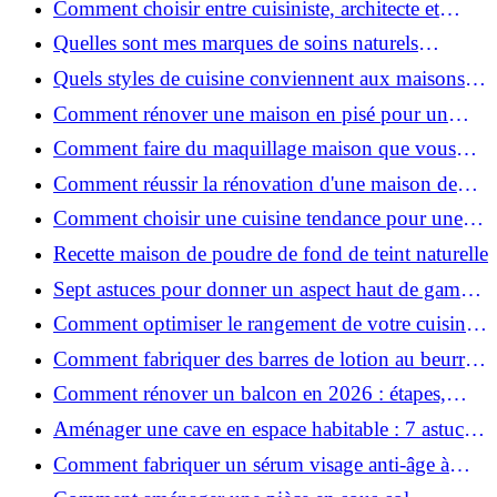
Comment choisir entre cuisiniste, architecte et
contractant général à Voiron ?
Quelles sont mes marques de soins naturels
préférées ?
Quels styles de cuisine conviennent aux maisons et
appartements du Voironnais ?
Comment rénover une maison en pisé pour un
habitat sain et performant ?
Comment faire du maquillage maison que vous
utiliserez vraiment ?
Comment réussir la rénovation d'une maison de
ville en 2026 ?
Comment choisir une cuisine tendance pour une
rénovation en 2026 ?
Recette maison de poudre de fond de teint naturelle
Sept astuces pour donner un aspect haut de gamme
à votre cuisine
Comment optimiser le rangement de votre cuisine
et gagner de la place ?
Comment fabriquer des barres de lotion au beurre
de karité ?
Comment rénover un balcon en 2026 : étapes,
budget et matériaux ?
Aménager une cave en espace habitable : 7 astuces
essentielles
Comment fabriquer un sérum visage anti-âge à
l'huile de rose musquée ?