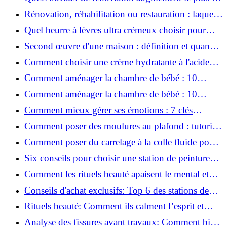
valeur d'une maison pour la revente ?
Rénovation, réhabilitation ou restauration : laquelle
convient le mieux à mon logement ?
Quel beurre à lèvres ultra crémeux choisir pour
lèvres sèches et gercées?
Second œuvre d'une maison : définition et quand
le réaliser
Comment choisir une crème hydratante à l'acide
hyaluronique et niacinamide ?
Comment aménager la chambre de bébé : 10
conseils sécurité, déco et rangement
Comment aménager la chambre de bébé : 10
conseils sécurité, déco et rangement
Comment mieux gérer ses émotions : 7 clés
pratiques
Comment poser des moulures au plafond : tutoriel
vidéo pas à pas ?
Comment poser du carrelage à la colle fluide pour
un rendu professionnel ?
Six conseils pour choisir une station de peinture
basse pression
Comment les rituels beauté apaisent le mental et
créent des moments pour soi ?
Conseils d'achat exclusifs: Top 6 des stations de
peinture basse pression incontournables!
Rituels beauté: Comment ils calment l’esprit et
chouchoutent votre âme!
Analyse des fissures avant travaux: Comment bien