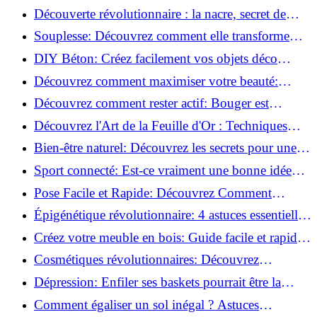
la corrosion en déco tendance!
Découverte révolutionnaire : la nacre, secret de
régénération inouï !
Souplesse: Découvrez comment elle transforme
votre performance sportive!
DIY Béton: Créez facilement vos objets déco
tendance!
Découvrez comment maximiser votre beauté:
Astuces et secrets révélés!
Découvrez comment rester actif: Bouger est
toujours possible!
Découvrez l'Art de la Feuille d'Or : Techniques
Incontournables pour Réussir!
Bien-être naturel: Découvrez les secrets pour une
vie saine!
Sport connecté: Est-ce vraiment une bonne idée
pour vous?
Pose Facile et Rapide: Découvrez Comment
Monter des Carreaux de Béton Cellulaire!
Épigénétique révolutionnaire: 4 astuces essentielles
pour transformer votre bien-être!
Créez votre meuble en bois: Guide facile et rapide
pour débutants!
Cosmétiques révolutionnaires: Découvrez
comment les fermes verticales transforment la
Dépression: Enfiler ses baskets pourrait être la
beauté!
solution!
Comment égaliser un sol inégal ? Astuces