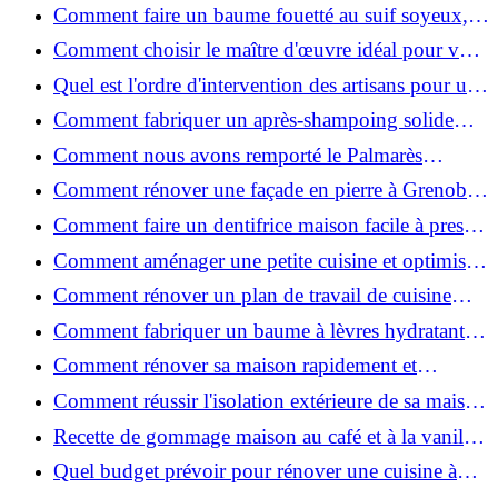
de place pour un espace fonctionnel et stylé
Comment faire un baume fouetté au suif soyeux,
fait maison ?
Comment choisir le maître d'œuvre idéal pour vos
travaux de rénovation ?
Quel est l'ordre d'intervention des artisans pour une
rénovation ?
Comment fabriquer un après-shampoing solide
naturel pour cheveux ?
Comment nous avons remporté le Palmarès
(Ré)HABITER 2025 : les coulisses du projet primé
Comment rénover une façade en pierre à Grenoble
?
: techniques, coûts et conseils
Comment faire un dentifrice maison facile à presser
?
Comment aménager une petite cuisine et optimiser
chaque centimètre carré ?
Comment rénover un plan de travail de cuisine
facilement : guide étape par étape
Comment fabriquer un baume à lèvres hydratant et
naturel au suif ?
Comment rénover sa maison rapidement et
efficacement ?
Comment réussir l'isolation extérieure de sa maison
pour une rénovation performante et durable ?
Recette de gommage maison au café et à la vanille
pour une peau douce
Quel budget prévoir pour rénover une cuisine à
Voiron en 2026 : coûts et aides locales ?