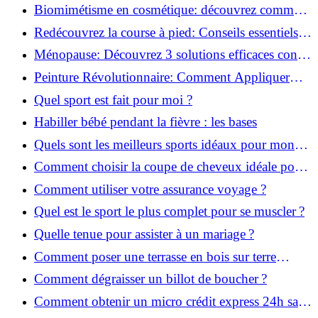
infaillibles pour réussir !
Biomimétisme en cosmétique: découvrez comment
la nature inspire l'avenir des soins beauté!
Redécouvrez la course à pied: Conseils essentiels
pour reprendre!
Ménopause: Découvrez 3 solutions efficaces contre
les bouffées de chaleur!
Peinture Révolutionnaire: Comment Appliquer
Deux Couleurs Sur Une Porte!
Quel sport est fait pour moi ?
Habiller bébé pendant la fièvre : les bases
Quels sont les meilleurs sports idéaux pour mon
enfant ?
Comment choisir la coupe de cheveux idéale pour
votre visage ?
Comment utiliser votre assurance voyage ?
Quel est le sport le plus complet pour se muscler ?
Quelle tenue pour assister à un mariage ?
Comment poser une terrasse en bois sur terre
battue ?
Comment dégraisser un billot de boucher ?
Comment obtenir un micro crédit express 24h sans
justificatif ?