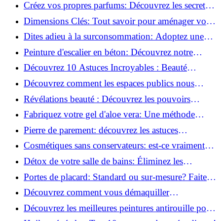
la santé et la beauté!
Créez vos propres parfums: Découvrez les secrets
de la fabrication artisanale!
Dimensions Clés: Tout savoir pour aménager votre
salle de bains!
Dites adieu à la surconsommation: Adoptez une
vie plus simple!
Peinture d'escalier en béton: Découvrez notre
tutoriel facile et rapide!
Découvrez 10 Astuces Incroyables : Beauté
Naturelle avec le Concombre !
Découvrez comment les espaces publics nous
incitent à être plus actifs : Révélations surprenantes!
Révélations beauté : Découvrez les pouvoirs
insoupçonnés du concombre!
Fabriquez votre gel d'aloe vera: Une méthode
simple et rapide à la maison!
Pierre de parement: découvrez les astuces
infaillibles pour un nettoyage parfait!
Cosmétiques sans conservateurs: est-ce vraiment
possible?
Détox de votre salle de bains: Éliminez les
ingrédients nocifs dès maintenant!
Portes de placard: Standard ou sur-mesure? Faites
le meilleur choix!
Découvrez comment vous démaquiller
naturellement: Astuces et secrets révélés!
Découvrez les meilleures peintures antirouille pour
le fer: Top 12 analysé!