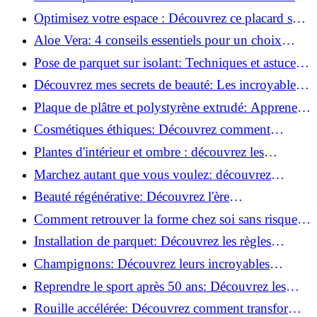
routine beauté!
Optimisez votre espace : Découvrez ce placard sous
rampant à portes coulissantes!
Aloe Vera: 4 conseils essentiels pour un choix
parfait!
Pose de parquet sur isolant: Techniques et astuces
pour un sol parfait!
Découvrez mes secrets de beauté: Les incroyables
vertus du raisin!
Plaque de plâtre et polystyrène extrudé: Apprenez
à les coller efficacement!
Cosmétiques éthiques: Découvrez comment
transformer votre routine beauté!
Plantes d'intérieur et ombre : découvrez les
meilleures pour votre maison !
Marchez autant que vous voulez: découvrez
pourquoi c'est bénéfique!
Beauté régénérative: Découvrez l'ère
révolutionnaire de la cosmétique verte!
Comment retrouver la forme chez soi sans risque
de blessure: Techniques et conseils sûrs!
Installation de parquet: Découvrez les règles
essentielles à respecter!
Champignons: Découvrez leurs incroyables
pouvoirs antioxydants!
Reprendre le sport après 50 ans: Découvrez les
meilleures méthodes!
Rouille accélérée: Découvrez comment transformer