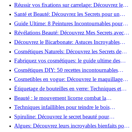
vertus du curcuma!
Réussir vos fixations sur carrelage: Découvrez les
astuces infaillibles !
Santé et Beauté: Découvrez les Secrets pour un
Bien-être Optimal!
Guide Ultime: 8 Peintures Incontournables pour
Bois Extérieurs!
Révélations Beauté: Découvrez Mes Secrets avec le
Thé Vert Matcha!
Découvrez le Bicarbonate: Astuces Incroyables
pour Votre Quotidien!
Cosmétiques Naturels: Découvrez les Secrets de
Beauté Éco-responsables!
Fabriquez vos cosmétiques: le guide ultime des
produits de beauté maison!
Cosmétiques DIY: 50 recettes incontournables
pour sublimer votre beauté naturelle!
Cosmetibles en vogue: Découvrez le maquillage
100% comestible!
Étiquetage de bouteilles en verre: Techniques et
astuces incontournables!
Beauté : le mouvement licorne combat la
surconsommation !
Techniques infaillibles pour teindre le bois
naturellement: Découvrez comment!
Spiruline: Découvrez le secret beauté pour
revitaliser les peaux fatiguées!
Algues: Découvrez leurs incroyables bienfaits pour