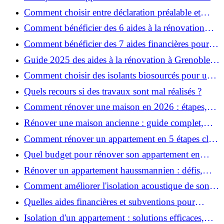
pour garantir la sécurité de vos rénovations ?
Comment choisir entre déclaration préalable et
permis de construire pour vos travaux ?
Comment bénéficier des 6 aides à la rénovation
énergétique à Grenoble ?
Comment bénéficier des 7 aides financières pour la
rénovation énergétique à Voiron ?
Guide 2025 des aides à la rénovation à Grenoble et
Voiron : MaPrimeRénov’, CEE, aides locales
Comment choisir des isolants biosourcés pour une
rénovation écologique ?
Quels recours si des travaux sont mal réalisés ?
Comment rénover une maison en 2026 : étapes,
coûts et conseils ?
Rénover une maison ancienne : guide complet,
étapes, budget et astuces
Comment rénover un appartement en 5 étapes clés
?
Quel budget pour rénover son appartement en
2026 ?
Rénover un appartement haussmannien : défis,
conseils pratiques et estimation des prix
Comment améliorer l'isolation acoustique de son
appartement ?
Quelles aides financières et subventions pour
rénover votre appartement en 2026 ?
Isolation d'un appartement : solutions efficaces,