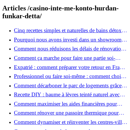
Articles /casino-inte-me-konto-hurdan-
funkar-detta/
Cinq recettes simples et naturelles de bains détox
maison
Pourquoi nous avons investi dans un showroom-
atelier et ce que cela apporte aux clients
Comment nous réduisons les délais de rénovation à
3 mois au lieu de 6?
Comment ça marche pour faire une partie soi-
même et nous confier le reste ?
Expatrié : comment préparer votre retour en France
et rénover votre bien à distance ?
Professionnel ou faire soi-même : comment choisir
pour votre rénovation ?
Comment décarboner le parc de logements grâce à
la rénovation énergétique ?
Recette DIY : baume à lèvres teinté naturel avec
SPF
Comment maximiser les aides financières pour
votre rénovation ?
Comment rénover une passoire thermique pour
une maison durable ?
Comment dynamiser et réinventer les centres-villes
avec Action Cœur de Ville ?