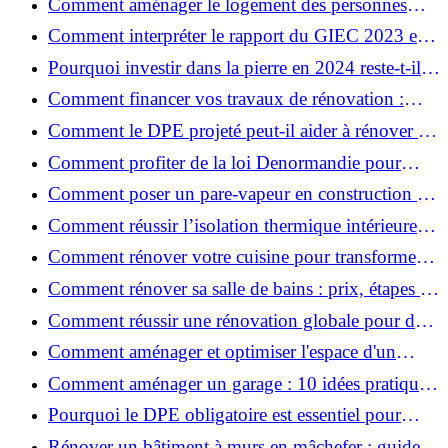
Comment aménager le logement des personnes
âgées et obtenir des aides financières ?
Comment interpréter le rapport du GIEC 2023 et
en retenir l'essentiel ?
Pourquoi investir dans la pierre en 2024 reste-t-il
un choix sûr ?
Comment financer vos travaux de rénovation :
aides, prêts et solutions pratiques ?
Comment le DPE projeté peut-il aider à rénover et
valoriser votre bien ?
Comment profiter de la loi Denormandie pour
investir dans l'ancien et défiscaliser ?
Comment poser un pare-vapeur en construction et
rénovation : rôle et erreurs à éviter?
Comment réussir l’isolation thermique intérieure
pour une maison économe en énergie ?
Comment rénover votre cuisine pour transformer
votre espace de vie ?
Comment rénover sa salle de bains : prix, étapes et
astuces ?
Comment réussir une rénovation globale pour des
économies et un confort durables?
Comment aménager et optimiser l'espace d'un
studio : 10 astuces pratiques ?
Comment aménager un garage : 10 idées pratiques
et efficaces ?
Pourquoi le DPE obligatoire est essentiel pour
vendre ou louer un bien ?
Rénover un bâtiment à murs en mâchefer : guide