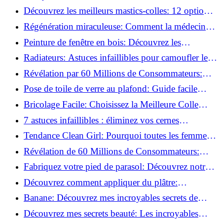
préparer vos surfaces!
Découvrez les meilleurs mastics-colles: 12 options
dès 6,70 €!
Régénération miraculeuse: Comment la médecine
régénérative peut restaurer votre confiance!
Peinture de fenêtre en bois: Découvrez les
techniques infaillibles pour un résultat parfait!
Radiateurs: Astuces infaillibles pour camoufler les
tuyaux apparents!
Révélation par 60 Millions de Consommateurs:
Découvrez le sérum anti-rides numéro un!
Pose de toile de verre au plafond: Guide facile
pour débutants!
Bricolage Facile: Choisissez la Meilleure Colle
pour Chaque Matériau!
7 astuces infaillibles : éliminez vos cernes
rapidement !
Tendance Clean Girl: Pourquoi toutes les femmes
l'adoptent?
Révélation de 60 Millions de Consommateurs:
Découvrez le meilleur fond de teint pour votre
Fabriquez votre pied de parasol: Découvrez notre
peau!
tutoriel facile !
Découvrez comment appliquer du plâtre:
Techniques pour un mur intérieur parfait!
Banane: Découvrez mes incroyables secrets de
beauté!
Découvrez mes secrets beauté: Les incroyables