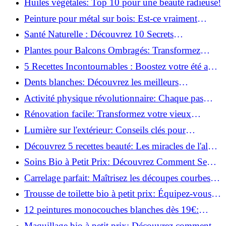
Huiles végétales: Top 10 pour une beauté radieuse!
Peinture pour métal sur bois: Est-ce vraiment
possible?
Santé Naturelle : Découvrez 10 Secrets
Incontournables pour un Bien-être Optimal!
Plantes pour Balcons Ombragés: Transformez
votre Terrasse en Oasis Verte!
5 Recettes Incontournables : Boostez votre été avec
des huiles essentielles!
Dents blanches: Découvrez les meilleurs
ingrédients naturels!
Activité physique révolutionnaire: Chaque pas
compte pour votre santé!
Rénovation facile: Transformez votre vieux
parquet irrégulier en un clin d'œil!
Lumière sur l'extérieur: Conseils clés pour
concevoir et installer votre éclairage!
Découvrez 5 recettes beauté: Les miracles de l'aloe
vera pour votre peau!
Soins Bio à Petit Prix: Découvrez Comment Se
Chouchouter Pour Moins de 35€!
Carrelage parfait: Maîtrisez les découpes courbes
facilement!
Trousse de toilette bio à petit prix: Équipez-vous
pour moins de 25€!
12 peintures monocouches blanches dès 19€:
Découvrez les meilleures offres!
Maquillage bio à petit prix: Découvrez comment