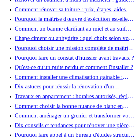
pratique et solutions
Comment rénover sa toiture : prix, étapes, aides et
réglementation ?
Pourquoi la maîtrise d'œuvre d'exécution est-elle
indispensable pour vos chantiers ?
Comment un baume clarifiant au miel et au suif
peut-il purifier la peau ?
Chape ciment ou anhydrite : quel choix selon votre
projet ?
Pourquoi choisir une mission complète de maîtrise
d’œuvre pour réussir vos projets?
Pourquoi faire un constat d'huissier avant travaux ?
Qu'est-ce qu'un puits perdu et comment l'installer ?
Comment installer une climatisation gainable :
coût, étapes et conseils ?
Dix astuces pour réussir la rénovation d'un
appartement
Travaux en appartement : horaires autorisés, règles
et bonnes pratiques
Comment choisir la bonne nuance de blanc en
décoration et éviter les pièges ?
Comment aménager un grenier et transformer vos
combles en espace habitable ?
Dix conseils et tendances pour rénover une pièce
de la maison
Pourquoi faire appel à un bureau d'études structure