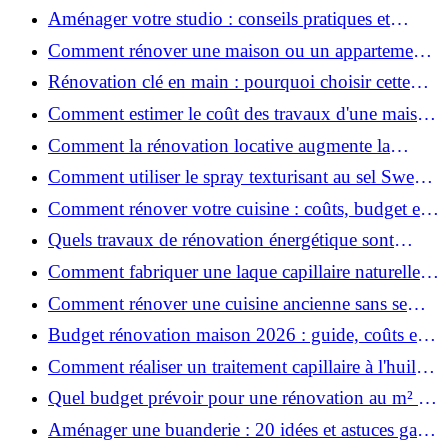
prix et conseils
Aménager votre studio : conseils pratiques et
erreurs à éviter
Comment rénover une maison ou un appartement
avec 50 000 € : budget, étapes et astuces ?
Rénovation clé en main : pourquoi choisir cette
solution et à quoi faire attention ?
Comment estimer le coût des travaux d'une maison
?
Comment la rénovation locative augmente la
rentabilité de votre parc immobilier ?
Comment utiliser le spray texturisant au sel Sweet
Salt pour des cheveux effet plage ?
Comment rénover votre cuisine : coûts, budget et
astuces bois ?
Quels travaux de rénovation énergétique sont
éligibles à MaPrimeRénov' ?
Comment fabriquer une laque capillaire naturelle
maison ?
Comment rénover une cuisine ancienne sans se
ruiner ?
Budget rénovation maison 2026 : guide, coûts et
astuces
Comment réaliser un traitement capillaire à l'huile
maison efficace ?
Quel budget prévoir pour une rénovation au m² en
2026 ?
Aménager une buanderie : 20 idées et astuces gain