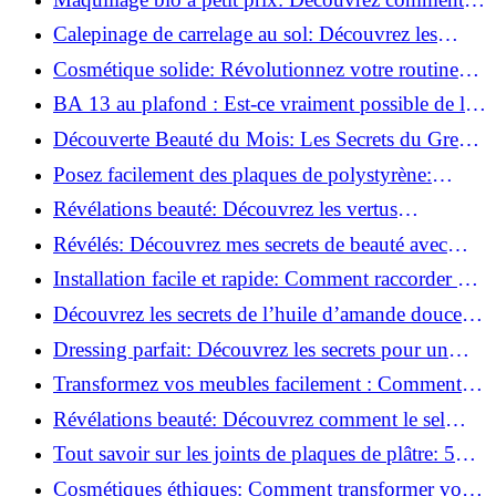
s'équiper pour moins de 50€!
Calepinage de carrelage au sol: Découvrez les
astuces incontournables!
Cosmétique solide: Révolutionnez votre routine
beauté pour zéro déchet!
BA 13 au plafond : Est-ce vraiment possible de les
coller ?
Découverte Beauté du Mois: Les Secrets du Green
Glamour !
Posez facilement des plaques de polystyrène:
Transformez votre plafond sans effort !
Révélations beauté: Découvrez les vertus
insoupçonnées de l'huile de coco!
Révélés: Découvrez mes secrets de beauté avec
l'huile de ricin!
Installation facile et rapide: Comment raccorder un
luminaire au plafond!
Découvrez les secrets de l’huile d’amande douce :
Pourquoi vous devez l'adopter!
Dressing parfait: Découvrez les secrets pour un
rangement optimal!
Transformez vos meubles facilement : Comment
installer des roulettes en un clin d'œil !
Révélations beauté: Découvrez comment le sel
transforme votre routine!
Tout savoir sur les joints de plaques de plâtre: 5
questions clés pour comprendre les fissures!
Cosmétiques éthiques: Comment transformer votre