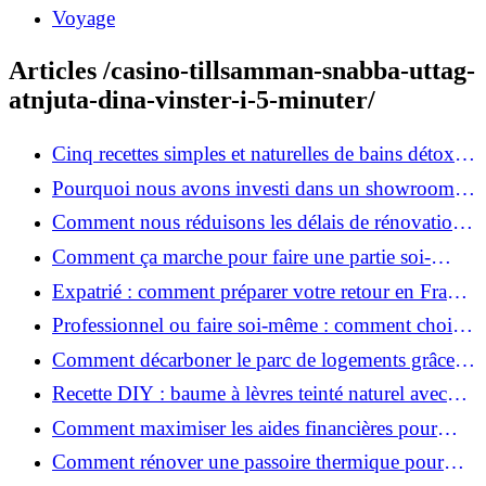
Voyage
Articles /casino-tillsamman-snabba-uttag-
atnjuta-dina-vinster-i-5-minuter/
Cinq recettes simples et naturelles de bains détox
maison
Pourquoi nous avons investi dans un showroom-
atelier et ce que cela apporte aux clients
Comment nous réduisons les délais de rénovation à
3 mois au lieu de 6?
Comment ça marche pour faire une partie soi-
même et nous confier le reste ?
Expatrié : comment préparer votre retour en France
et rénover votre bien à distance ?
Professionnel ou faire soi-même : comment choisir
pour votre rénovation ?
Comment décarboner le parc de logements grâce à
la rénovation énergétique ?
Recette DIY : baume à lèvres teinté naturel avec
SPF
Comment maximiser les aides financières pour
votre rénovation ?
Comment rénover une passoire thermique pour
une maison durable ?