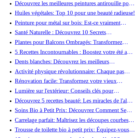
naturellement: Astuces et secrets révélés!
Découvrez les meilleures peintures antirouille pour
le fer: Top 12 analysé!
Huiles végétales: Top 10 pour une beauté radieuse!
Peinture pour métal sur bois: Est-ce vraiment
possible?
Santé Naturelle : Découvrez 10 Secrets
Incontournables pour un Bien-être Optimal!
Plantes pour Balcons Ombragés: Transformez
votre Terrasse en Oasis Verte!
5 Recettes Incontournables : Boostez votre été avec
des huiles essentielles!
Dents blanches: Découvrez les meilleurs
ingrédients naturels!
Activité physique révolutionnaire: Chaque pas
compte pour votre santé!
Rénovation facile: Transformez votre vieux
parquet irrégulier en un clin d'œil!
Lumière sur l'extérieur: Conseils clés pour
concevoir et installer votre éclairage!
Découvrez 5 recettes beauté: Les miracles de l'aloe
vera pour votre peau!
Soins Bio à Petit Prix: Découvrez Comment Se
Chouchouter Pour Moins de 35€!
Carrelage parfait: Maîtrisez les découpes courbes
facilement!
Trousse de toilette bio à petit prix: Équipez-vous
pour moins de 25€!