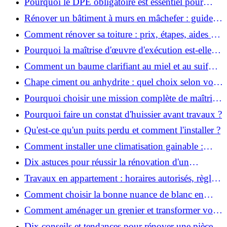
Pourquoi le DPE obligatoire est essentiel pour
vendre ou louer un bien ?
Rénover un bâtiment à murs en mâchefer : guide
pratique et solutions
Comment rénover sa toiture : prix, étapes, aides et
réglementation ?
Pourquoi la maîtrise d'œuvre d'exécution est-elle
indispensable pour vos chantiers ?
Comment un baume clarifiant au miel et au suif
peut-il purifier la peau ?
Chape ciment ou anhydrite : quel choix selon votre
projet ?
Pourquoi choisir une mission complète de maîtrise
d’œuvre pour réussir vos projets?
Pourquoi faire un constat d'huissier avant travaux ?
Qu'est-ce qu'un puits perdu et comment l'installer ?
Comment installer une climatisation gainable :
coût, étapes et conseils ?
Dix astuces pour réussir la rénovation d'un
appartement
Travaux en appartement : horaires autorisés, règles
et bonnes pratiques
Comment choisir la bonne nuance de blanc en
décoration et éviter les pièges ?
Comment aménager un grenier et transformer vos
combles en espace habitable ?
Dix conseils et tendances pour rénover une pièce