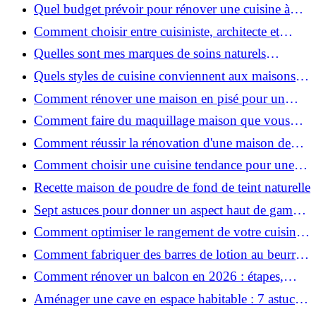
pour une peau douce
Quel budget prévoir pour rénover une cuisine à
Voiron en 2026 : coûts et aides locales ?
Comment choisir entre cuisiniste, architecte et
contractant général à Voiron ?
Quelles sont mes marques de soins naturels
préférées ?
Quels styles de cuisine conviennent aux maisons et
appartements du Voironnais ?
Comment rénover une maison en pisé pour un
habitat sain et performant ?
Comment faire du maquillage maison que vous
utiliserez vraiment ?
Comment réussir la rénovation d'une maison de
ville en 2026 ?
Comment choisir une cuisine tendance pour une
rénovation en 2026 ?
Recette maison de poudre de fond de teint naturelle
Sept astuces pour donner un aspect haut de gamme
à votre cuisine
Comment optimiser le rangement de votre cuisine
et gagner de la place ?
Comment fabriquer des barres de lotion au beurre
de karité ?
Comment rénover un balcon en 2026 : étapes,
budget et matériaux ?
Aménager une cave en espace habitable : 7 astuces
essentielles