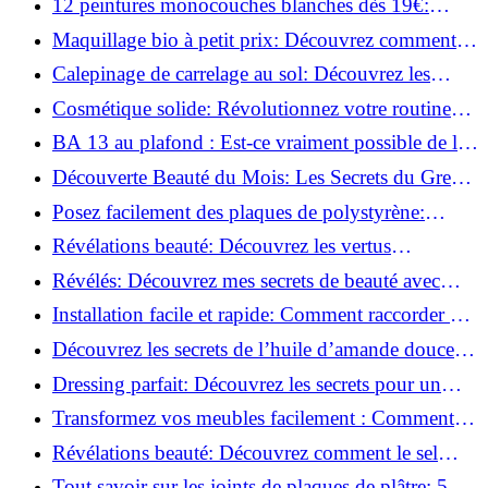
12 peintures monocouches blanches dès 19€:
Découvrez les meilleures offres!
Maquillage bio à petit prix: Découvrez comment
s'équiper pour moins de 50€!
Calepinage de carrelage au sol: Découvrez les
astuces incontournables!
Cosmétique solide: Révolutionnez votre routine
beauté pour zéro déchet!
BA 13 au plafond : Est-ce vraiment possible de les
coller ?
Découverte Beauté du Mois: Les Secrets du Green
Glamour !
Posez facilement des plaques de polystyrène:
Transformez votre plafond sans effort !
Révélations beauté: Découvrez les vertus
insoupçonnées de l'huile de coco!
Révélés: Découvrez mes secrets de beauté avec
l'huile de ricin!
Installation facile et rapide: Comment raccorder un
luminaire au plafond!
Découvrez les secrets de l’huile d’amande douce :
Pourquoi vous devez l'adopter!
Dressing parfait: Découvrez les secrets pour un
rangement optimal!
Transformez vos meubles facilement : Comment
installer des roulettes en un clin d'œil !
Révélations beauté: Découvrez comment le sel
transforme votre routine!
Tout savoir sur les joints de plaques de plâtre: 5