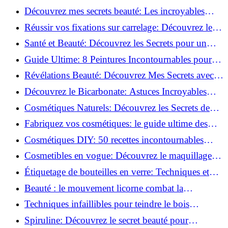
beauté!
Découvrez mes secrets beauté: Les incroyables
vertus du curcuma!
Réussir vos fixations sur carrelage: Découvrez les
astuces infaillibles !
Santé et Beauté: Découvrez les Secrets pour un
Bien-être Optimal!
Guide Ultime: 8 Peintures Incontournables pour
Bois Extérieurs!
Révélations Beauté: Découvrez Mes Secrets avec le
Thé Vert Matcha!
Découvrez le Bicarbonate: Astuces Incroyables
pour Votre Quotidien!
Cosmétiques Naturels: Découvrez les Secrets de
Beauté Éco-responsables!
Fabriquez vos cosmétiques: le guide ultime des
produits de beauté maison!
Cosmétiques DIY: 50 recettes incontournables
pour sublimer votre beauté naturelle!
Cosmetibles en vogue: Découvrez le maquillage
100% comestible!
Étiquetage de bouteilles en verre: Techniques et
astuces incontournables!
Beauté : le mouvement licorne combat la
surconsommation !
Techniques infaillibles pour teindre le bois
naturellement: Découvrez comment!
Spiruline: Découvrez le secret beauté pour