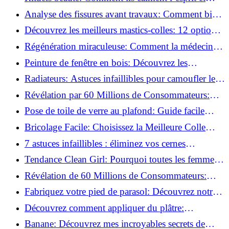
chouchoutent votre âme!
Analyse des fissures avant travaux: Comment bien
préparer vos surfaces!
Découvrez les meilleurs mastics-colles: 12 options
dès 6,70 €!
Régénération miraculeuse: Comment la médecine
régénérative peut restaurer votre confiance!
Peinture de fenêtre en bois: Découvrez les
techniques infaillibles pour un résultat parfait!
Radiateurs: Astuces infaillibles pour camoufler les
tuyaux apparents!
Révélation par 60 Millions de Consommateurs:
Découvrez le sérum anti-rides numéro un!
Pose de toile de verre au plafond: Guide facile
pour débutants!
Bricolage Facile: Choisissez la Meilleure Colle
pour Chaque Matériau!
7 astuces infaillibles : éliminez vos cernes
rapidement !
Tendance Clean Girl: Pourquoi toutes les femmes
l'adoptent?
Révélation de 60 Millions de Consommateurs:
Découvrez le meilleur fond de teint pour votre
Fabriquez votre pied de parasol: Découvrez notre
peau!
tutoriel facile !
Découvrez comment appliquer du plâtre:
Techniques pour un mur intérieur parfait!
Banane: Découvrez mes incroyables secrets de