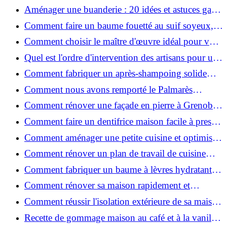
2026 ?
Aménager une buanderie : 20 idées et astuces gain
de place pour un espace fonctionnel et stylé
Comment faire un baume fouetté au suif soyeux,
fait maison ?
Comment choisir le maître d'œuvre idéal pour vos
travaux de rénovation ?
Quel est l'ordre d'intervention des artisans pour une
rénovation ?
Comment fabriquer un après-shampoing solide
naturel pour cheveux ?
Comment nous avons remporté le Palmarès
(Ré)HABITER 2025 : les coulisses du projet primé
Comment rénover une façade en pierre à Grenoble
?
: techniques, coûts et conseils
Comment faire un dentifrice maison facile à presser
?
Comment aménager une petite cuisine et optimiser
chaque centimètre carré ?
Comment rénover un plan de travail de cuisine
facilement : guide étape par étape
Comment fabriquer un baume à lèvres hydratant et
naturel au suif ?
Comment rénover sa maison rapidement et
efficacement ?
Comment réussir l'isolation extérieure de sa maison
pour une rénovation performante et durable ?
Recette de gommage maison au café et à la vanille