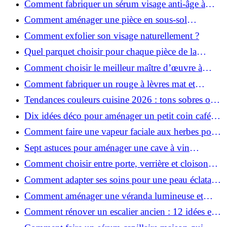
Comment fabriquer un sérum visage anti-âge à
l'huile de rose musquée ?
Comment aménager une pièce en sous-sol
efficacement ?
Comment exfolier son visage naturellement ?
Quel parquet choisir pour chaque pièce de la
maison ?
Comment choisir le meilleur maître d’œuvre à
Grenoble en 2026 ?
Comment fabriquer un rouge à lèvres mat et
hydratant fait maison ?
Tendances couleurs cuisine 2026 : tons sobres ou
colorés, que choisir ?
Dix idées déco pour aménager un petit coin café
chez soi
Comment faire une vapeur faciale aux herbes pour
une peau plus saine et rajeunie ?
Sept astuces pour aménager une cave à vin
naturelle chez soi
Comment choisir entre porte, verrière et cloison
coulissante pour séparer vos pièces ?
Comment adapter ses soins pour une peau éclatante
en hiver ?
Comment aménager une véranda lumineuse et
conviviale : 12 idées déco
Comment rénover un escalier ancien : 12 idées et
astuces faciles pas à pas