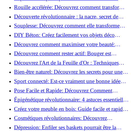
meilleures méthodes!
Rouille accélérée: Découvrez comment transformer
la corrosion en déco tendance!
Découverte révolutionnaire : la nacre, secret de
régénération inouï !
Souplesse: Découvrez comment elle transforme
votre performance sportive!
DIY Béton: Créez facilement vos objets déco
tendance!
Découvrez comment maximiser votre beauté:
Astuces et secrets révélés!
Découvrez comment rester actif: Bouger est
toujours possible!
Découvrez l'Art de la Feuille d'Or : Techniques
Incontournables pour Réussir!
Bien-être naturel: Découvrez les secrets pour une
vie saine!
Sport connecté: Est-ce vraiment une bonne idée
pour vous?
Pose Facile et Rapide: Découvrez Comment
Monter des Carreaux de Béton Cellulaire!
Épigénétique révolutionnaire: 4 astuces essentielles
pour transformer votre bien-être!
Créez votre meuble en bois: Guide facile et rapide
pour débutants!
Cosmétiques révolutionnaires: Découvrez
comment les fermes verticales transforment la
Dépression: Enfiler ses baskets pourrait être la
beauté!