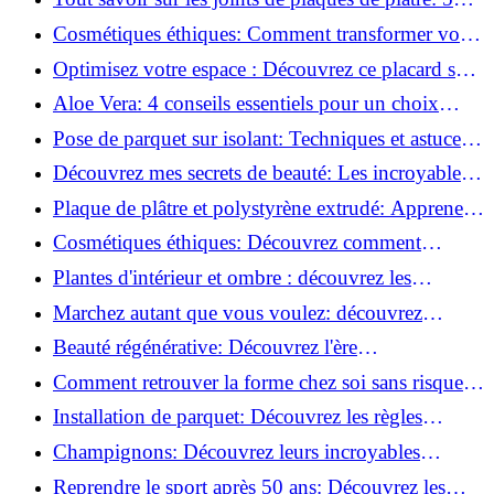
questions clés pour comprendre les fissures!
Cosmétiques éthiques: Comment transformer votre
routine beauté!
Optimisez votre espace : Découvrez ce placard sous
rampant à portes coulissantes!
Aloe Vera: 4 conseils essentiels pour un choix
parfait!
Pose de parquet sur isolant: Techniques et astuces
pour un sol parfait!
Découvrez mes secrets de beauté: Les incroyables
vertus du raisin!
Plaque de plâtre et polystyrène extrudé: Apprenez
à les coller efficacement!
Cosmétiques éthiques: Découvrez comment
transformer votre routine beauté!
Plantes d'intérieur et ombre : découvrez les
meilleures pour votre maison !
Marchez autant que vous voulez: découvrez
pourquoi c'est bénéfique!
Beauté régénérative: Découvrez l'ère
révolutionnaire de la cosmétique verte!
Comment retrouver la forme chez soi sans risque
de blessure: Techniques et conseils sûrs!
Installation de parquet: Découvrez les règles
essentielles à respecter!
Champignons: Découvrez leurs incroyables
pouvoirs antioxydants!
Reprendre le sport après 50 ans: Découvrez les