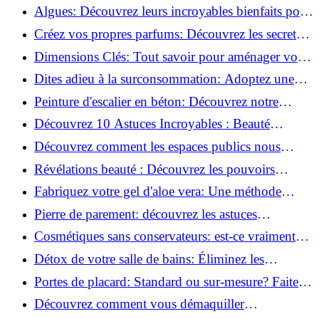
revitaliser les peaux fatiguées!
Algues: Découvrez leurs incroyables bienfaits pour
la santé et la beauté!
Créez vos propres parfums: Découvrez les secrets
de la fabrication artisanale!
Dimensions Clés: Tout savoir pour aménager votre
salle de bains!
Dites adieu à la surconsommation: Adoptez une
vie plus simple!
Peinture d'escalier en béton: Découvrez notre
tutoriel facile et rapide!
Découvrez 10 Astuces Incroyables : Beauté
Naturelle avec le Concombre !
Découvrez comment les espaces publics nous
incitent à être plus actifs : Révélations surprenantes!
Révélations beauté : Découvrez les pouvoirs
insoupçonnés du concombre!
Fabriquez votre gel d'aloe vera: Une méthode
simple et rapide à la maison!
Pierre de parement: découvrez les astuces
infaillibles pour un nettoyage parfait!
Cosmétiques sans conservateurs: est-ce vraiment
possible?
Détox de votre salle de bains: Éliminez les
ingrédients nocifs dès maintenant!
Portes de placard: Standard ou sur-mesure? Faites
le meilleur choix!
Découvrez comment vous démaquiller