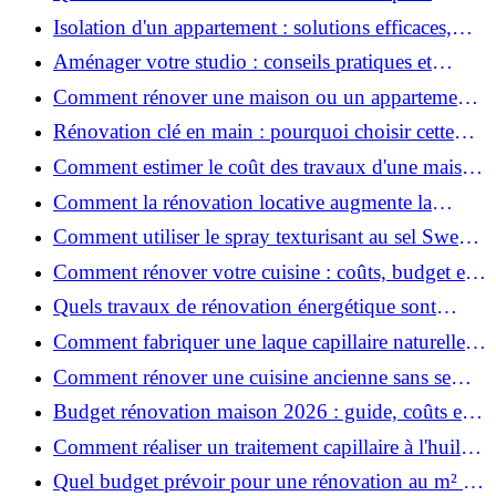
rénover votre appartement en 2026 ?
Isolation d'un appartement : solutions efficaces,
prix et conseils
Aménager votre studio : conseils pratiques et
erreurs à éviter
Comment rénover une maison ou un appartement
avec 50 000 € : budget, étapes et astuces ?
Rénovation clé en main : pourquoi choisir cette
solution et à quoi faire attention ?
Comment estimer le coût des travaux d'une maison
?
Comment la rénovation locative augmente la
rentabilité de votre parc immobilier ?
Comment utiliser le spray texturisant au sel Sweet
Salt pour des cheveux effet plage ?
Comment rénover votre cuisine : coûts, budget et
astuces bois ?
Quels travaux de rénovation énergétique sont
éligibles à MaPrimeRénov' ?
Comment fabriquer une laque capillaire naturelle
maison ?
Comment rénover une cuisine ancienne sans se
ruiner ?
Budget rénovation maison 2026 : guide, coûts et
astuces
Comment réaliser un traitement capillaire à l'huile
maison efficace ?
Quel budget prévoir pour une rénovation au m² en