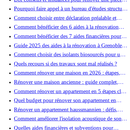
de la maison
Pourquoi faire appel à un bureau d'études structure
pour garantir la sécurité de vos rénovations ?
Comment choisir entre déclaration préalable et
permis de construire pour vos travaux ?
Comment bénéficier des 6 aides à la rénovation
énergétique à Grenoble ?
Comment bénéficier des 7 aides financières pour la
rénovation énergétique à Voiron ?
Guide 2025 des aides à la rénovation à Grenoble et
Voiron : MaPrimeRénov’, CEE, aides locales
Comment choisir des isolants biosourcés pour une
rénovation écologique ?
Quels recours si des travaux sont mal réalisés ?
Comment rénover une maison en 2026 : étapes,
coûts et conseils ?
Rénover une maison ancienne : guide complet,
étapes, budget et astuces
Comment rénover un appartement en 5 étapes clés
?
Quel budget pour rénover son appartement en
2026 ?
Rénover un appartement haussmannien : défis,
conseils pratiques et estimation des prix
Comment améliorer l'isolation acoustique de son
appartement ?
Quelles aides financières et subventions pour