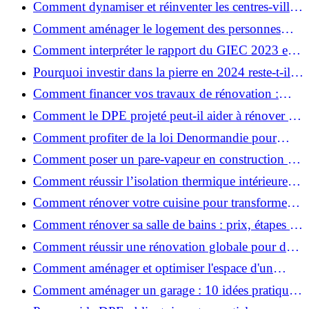
Comment dynamiser et réinventer les centres-villes
avec Action Cœur de Ville ?
Comment aménager le logement des personnes
âgées et obtenir des aides financières ?
Comment interpréter le rapport du GIEC 2023 et
en retenir l'essentiel ?
Pourquoi investir dans la pierre en 2024 reste-t-il
un choix sûr ?
Comment financer vos travaux de rénovation :
aides, prêts et solutions pratiques ?
Comment le DPE projeté peut-il aider à rénover et
valoriser votre bien ?
Comment profiter de la loi Denormandie pour
investir dans l'ancien et défiscaliser ?
Comment poser un pare-vapeur en construction et
rénovation : rôle et erreurs à éviter?
Comment réussir l’isolation thermique intérieure
pour une maison économe en énergie ?
Comment rénover votre cuisine pour transformer
votre espace de vie ?
Comment rénover sa salle de bains : prix, étapes et
astuces ?
Comment réussir une rénovation globale pour des
économies et un confort durables?
Comment aménager et optimiser l'espace d'un
studio : 10 astuces pratiques ?
Comment aménager un garage : 10 idées pratiques
et efficaces ?