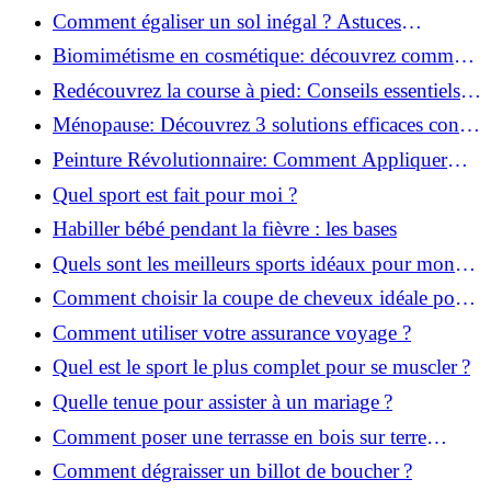
solution!
Comment égaliser un sol inégal ? Astuces
infaillibles pour réussir !
Biomimétisme en cosmétique: découvrez comment
la nature inspire l'avenir des soins beauté!
Redécouvrez la course à pied: Conseils essentiels
pour reprendre!
Ménopause: Découvrez 3 solutions efficaces contre
les bouffées de chaleur!
Peinture Révolutionnaire: Comment Appliquer
Deux Couleurs Sur Une Porte!
Quel sport est fait pour moi ?
Habiller bébé pendant la fièvre : les bases
Quels sont les meilleurs sports idéaux pour mon
enfant ?
Comment choisir la coupe de cheveux idéale pour
votre visage ?
Comment utiliser votre assurance voyage ?
Quel est le sport le plus complet pour se muscler ?
Quelle tenue pour assister à un mariage ?
Comment poser une terrasse en bois sur terre
battue ?
Comment dégraisser un billot de boucher ?