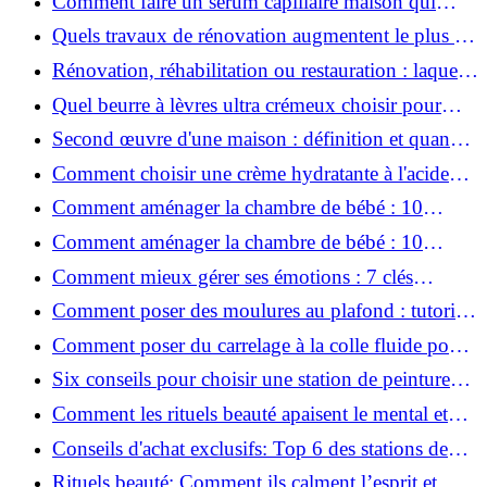
Comment faire un sérum capillaire maison qui
stimule réellement la pousse des cheveux ?
Quels travaux de rénovation augmentent le plus la
valeur d'une maison pour la revente ?
Rénovation, réhabilitation ou restauration : laquelle
convient le mieux à mon logement ?
Quel beurre à lèvres ultra crémeux choisir pour
lèvres sèches et gercées?
Second œuvre d'une maison : définition et quand
le réaliser
Comment choisir une crème hydratante à l'acide
hyaluronique et niacinamide ?
Comment aménager la chambre de bébé : 10
conseils sécurité, déco et rangement
Comment aménager la chambre de bébé : 10
conseils sécurité, déco et rangement
Comment mieux gérer ses émotions : 7 clés
pratiques
Comment poser des moulures au plafond : tutoriel
vidéo pas à pas ?
Comment poser du carrelage à la colle fluide pour
un rendu professionnel ?
Six conseils pour choisir une station de peinture
basse pression
Comment les rituels beauté apaisent le mental et
créent des moments pour soi ?
Conseils d'achat exclusifs: Top 6 des stations de
peinture basse pression incontournables!
Rituels beauté: Comment ils calment l’esprit et