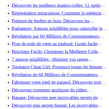
préparer vos surfaces!
Découvrez les meilleurs mastics-colles: 12 options
dès 6,70 €!
Régénération miraculeuse: Comment la médecine
régénérative peut restaurer votre confiance!
Peinture de fenêtre en bois: Découvrez les
techniques infaillibles pour un résultat parfait!
Radiateurs: Astuces infaillibles pour camoufler les
tuyaux apparents!
Révélation par 60 Millions de Consommateurs:
Découvrez le sérum anti-rides numéro un!
Pose de toile de verre au plafond: Guide facile
pour débutants!
Bricolage Facile: Choisissez la Meilleure Colle
pour Chaque Matériau!
7 astuces infaillibles : éliminez vos cernes
rapidement !
Tendance Clean Girl: Pourquoi toutes les femmes
l'adoptent?
Révélation de 60 Millions de Consommateurs:
Découvrez le meilleur fond de teint pour votre
Fabriquez votre pied de parasol: Découvrez notre
peau!
tutoriel facile !
Découvrez comment appliquer du plâtre:
Techniques pour un mur intérieur parfait!
Banane: Découvrez mes incroyables secrets de
beauté!
Découvrez mes secrets beauté: Les incroyables