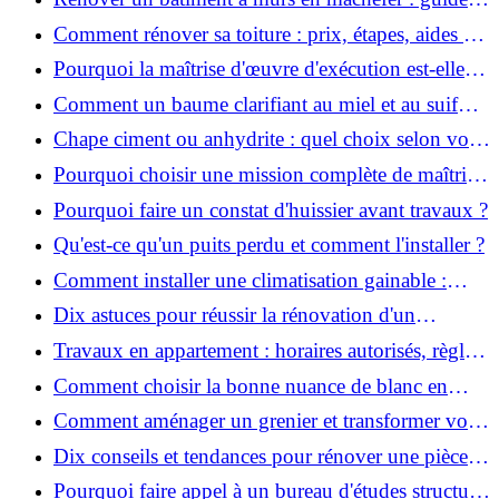
pratique et solutions
Comment rénover sa toiture : prix, étapes, aides et
réglementation ?
Pourquoi la maîtrise d'œuvre d'exécution est-elle
indispensable pour vos chantiers ?
Comment un baume clarifiant au miel et au suif
peut-il purifier la peau ?
Chape ciment ou anhydrite : quel choix selon votre
projet ?
Pourquoi choisir une mission complète de maîtrise
d’œuvre pour réussir vos projets?
Pourquoi faire un constat d'huissier avant travaux ?
Qu'est-ce qu'un puits perdu et comment l'installer ?
Comment installer une climatisation gainable :
coût, étapes et conseils ?
Dix astuces pour réussir la rénovation d'un
appartement
Travaux en appartement : horaires autorisés, règles
et bonnes pratiques
Comment choisir la bonne nuance de blanc en
décoration et éviter les pièges ?
Comment aménager un grenier et transformer vos
combles en espace habitable ?
Dix conseils et tendances pour rénover une pièce
de la maison
Pourquoi faire appel à un bureau d'études structure