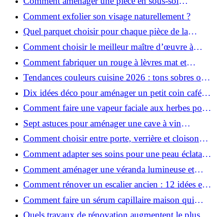
Comment aménager une pièce en sous-sol
efficacement ?
Comment exfolier son visage naturellement ?
Quel parquet choisir pour chaque pièce de la
maison ?
Comment choisir le meilleur maître d’œuvre à
Grenoble en 2026 ?
Comment fabriquer un rouge à lèvres mat et
hydratant fait maison ?
Tendances couleurs cuisine 2026 : tons sobres ou
colorés, que choisir ?
Dix idées déco pour aménager un petit coin café
chez soi
Comment faire une vapeur faciale aux herbes pour
une peau plus saine et rajeunie ?
Sept astuces pour aménager une cave à vin
naturelle chez soi
Comment choisir entre porte, verrière et cloison
coulissante pour séparer vos pièces ?
Comment adapter ses soins pour une peau éclatante
en hiver ?
Comment aménager une véranda lumineuse et
conviviale : 12 idées déco
Comment rénover un escalier ancien : 12 idées et
astuces faciles pas à pas
Comment faire un sérum capillaire maison qui
stimule réellement la pousse des cheveux ?
Quels travaux de rénovation augmentent le plus la