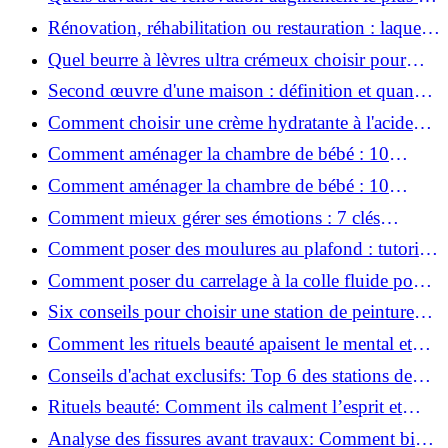
valeur d'une maison pour la revente ?
Rénovation, réhabilitation ou restauration : laquelle
convient le mieux à mon logement ?
Quel beurre à lèvres ultra crémeux choisir pour
lèvres sèches et gercées?
Second œuvre d'une maison : définition et quand
le réaliser
Comment choisir une crème hydratante à l'acide
hyaluronique et niacinamide ?
Comment aménager la chambre de bébé : 10
conseils sécurité, déco et rangement
Comment aménager la chambre de bébé : 10
conseils sécurité, déco et rangement
Comment mieux gérer ses émotions : 7 clés
pratiques
Comment poser des moulures au plafond : tutoriel
vidéo pas à pas ?
Comment poser du carrelage à la colle fluide pour
un rendu professionnel ?
Six conseils pour choisir une station de peinture
basse pression
Comment les rituels beauté apaisent le mental et
créent des moments pour soi ?
Conseils d'achat exclusifs: Top 6 des stations de
peinture basse pression incontournables!
Rituels beauté: Comment ils calment l’esprit et
chouchoutent votre âme!
Analyse des fissures avant travaux: Comment bien