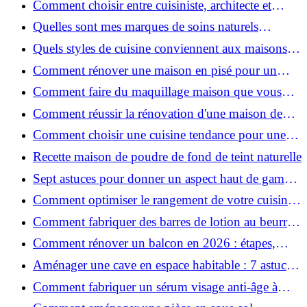
Comment choisir entre cuisiniste, architecte et
contractant général à Voiron ?
Quelles sont mes marques de soins naturels
préférées ?
Quels styles de cuisine conviennent aux maisons et
appartements du Voironnais ?
Comment rénover une maison en pisé pour un
habitat sain et performant ?
Comment faire du maquillage maison que vous
utiliserez vraiment ?
Comment réussir la rénovation d'une maison de
ville en 2026 ?
Comment choisir une cuisine tendance pour une
rénovation en 2026 ?
Recette maison de poudre de fond de teint naturelle
Sept astuces pour donner un aspect haut de gamme
à votre cuisine
Comment optimiser le rangement de votre cuisine
et gagner de la place ?
Comment fabriquer des barres de lotion au beurre
de karité ?
Comment rénover un balcon en 2026 : étapes,
budget et matériaux ?
Aménager une cave en espace habitable : 7 astuces
essentielles
Comment fabriquer un sérum visage anti-âge à
l'huile de rose musquée ?