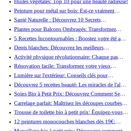
Huiles végétales: Top 10 pour une beauté radieuse!
Peinture pour métal sur bois: Est-ce vraiment
possible?
Santé Naturelle : Découvrez 10 Secrets
Incontournables pour un Bien-être Optimal!
Plantes pour Balcons Ombragés: Transformez
votre Terrasse en Oasis Verte!
5 Recettes Incontournables : Boostez votre été avec
des huiles essentielles!
Dents blanches: Découvrez les meilleurs
ingrédients naturels!
Activité physique révolutionnaire: Chaque pas
compte pour votre santé!
Rénovation facile: Transformez votre vieux
parquet irrégulier en un clin d'œil!
Lumière sur l'extérieur: Conseils clés pour
concevoir et installer votre éclairage!
Découvrez 5 recettes beauté: Les miracles de l'aloe
vera pour votre peau!
Soins Bio à Petit Prix: Découvrez Comment Se
Chouchouter Pour Moins de 35€!
Carrelage parfait: Maîtrisez les découpes courbes
facilement!
Trousse de toilette bio à petit prix: Équipez-vous
pour moins de 25€!
12 peintures monocouches blanches dès 19€:
Découvrez les meilleures offres!
Maquillage bio à petit prix: Découvrez comment