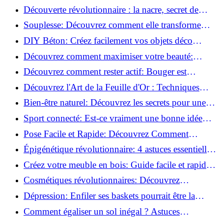
la corrosion en déco tendance!
Découverte révolutionnaire : la nacre, secret de
régénération inouï !
Souplesse: Découvrez comment elle transforme
votre performance sportive!
DIY Béton: Créez facilement vos objets déco
tendance!
Découvrez comment maximiser votre beauté:
Astuces et secrets révélés!
Découvrez comment rester actif: Bouger est
toujours possible!
Découvrez l'Art de la Feuille d'Or : Techniques
Incontournables pour Réussir!
Bien-être naturel: Découvrez les secrets pour une
vie saine!
Sport connecté: Est-ce vraiment une bonne idée
pour vous?
Pose Facile et Rapide: Découvrez Comment
Monter des Carreaux de Béton Cellulaire!
Épigénétique révolutionnaire: 4 astuces essentielles
pour transformer votre bien-être!
Créez votre meuble en bois: Guide facile et rapide
pour débutants!
Cosmétiques révolutionnaires: Découvrez
comment les fermes verticales transforment la
Dépression: Enfiler ses baskets pourrait être la
beauté!
solution!
Comment égaliser un sol inégal ? Astuces