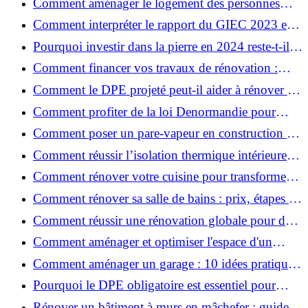
Comment aménager le logement des personnes
âgées et obtenir des aides financières ?
Comment interpréter le rapport du GIEC 2023 et
en retenir l'essentiel ?
Pourquoi investir dans la pierre en 2024 reste-t-il
un choix sûr ?
Comment financer vos travaux de rénovation :
aides, prêts et solutions pratiques ?
Comment le DPE projeté peut-il aider à rénover et
valoriser votre bien ?
Comment profiter de la loi Denormandie pour
investir dans l'ancien et défiscaliser ?
Comment poser un pare-vapeur en construction et
rénovation : rôle et erreurs à éviter?
Comment réussir l’isolation thermique intérieure
pour une maison économe en énergie ?
Comment rénover votre cuisine pour transformer
votre espace de vie ?
Comment rénover sa salle de bains : prix, étapes et
astuces ?
Comment réussir une rénovation globale pour des
économies et un confort durables?
Comment aménager et optimiser l'espace d'un
studio : 10 astuces pratiques ?
Comment aménager un garage : 10 idées pratiques
et efficaces ?
Pourquoi le DPE obligatoire est essentiel pour
vendre ou louer un bien ?
Rénover un bâtiment à murs en mâchefer : guide