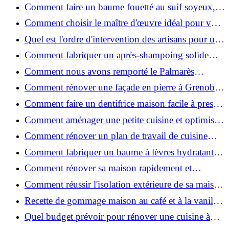
de place pour un espace fonctionnel et stylé
Comment faire un baume fouetté au suif soyeux,
fait maison ?
Comment choisir le maître d'œuvre idéal pour vos
travaux de rénovation ?
Quel est l'ordre d'intervention des artisans pour une
rénovation ?
Comment fabriquer un après-shampoing solide
naturel pour cheveux ?
Comment nous avons remporté le Palmarès
(Ré)HABITER 2025 : les coulisses du projet primé
Comment rénover une façade en pierre à Grenoble
?
: techniques, coûts et conseils
Comment faire un dentifrice maison facile à presser
?
Comment aménager une petite cuisine et optimiser
chaque centimètre carré ?
Comment rénover un plan de travail de cuisine
facilement : guide étape par étape
Comment fabriquer un baume à lèvres hydratant et
naturel au suif ?
Comment rénover sa maison rapidement et
efficacement ?
Comment réussir l'isolation extérieure de sa maison
pour une rénovation performante et durable ?
Recette de gommage maison au café et à la vanille
pour une peau douce
Quel budget prévoir pour rénover une cuisine à
Voiron en 2026 : coûts et aides locales ?