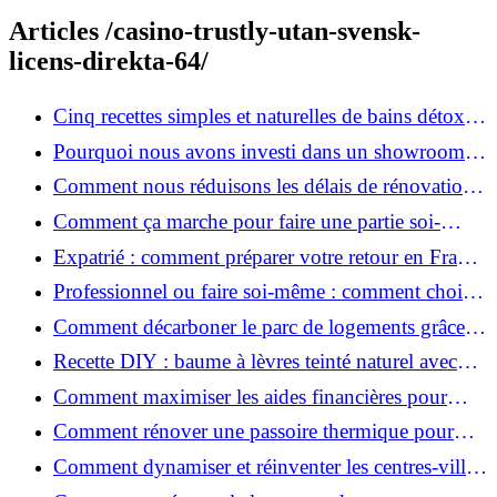
Articles /casino-trustly-utan-svensk-
licens-direkta-64/
Cinq recettes simples et naturelles de bains détox
maison
Pourquoi nous avons investi dans un showroom-
atelier et ce que cela apporte aux clients
Comment nous réduisons les délais de rénovation à
3 mois au lieu de 6?
Comment ça marche pour faire une partie soi-
même et nous confier le reste ?
Expatrié : comment préparer votre retour en France
et rénover votre bien à distance ?
Professionnel ou faire soi-même : comment choisir
pour votre rénovation ?
Comment décarboner le parc de logements grâce à
la rénovation énergétique ?
Recette DIY : baume à lèvres teinté naturel avec
SPF
Comment maximiser les aides financières pour
votre rénovation ?
Comment rénover une passoire thermique pour
une maison durable ?
Comment dynamiser et réinventer les centres-villes
avec Action Cœur de Ville ?