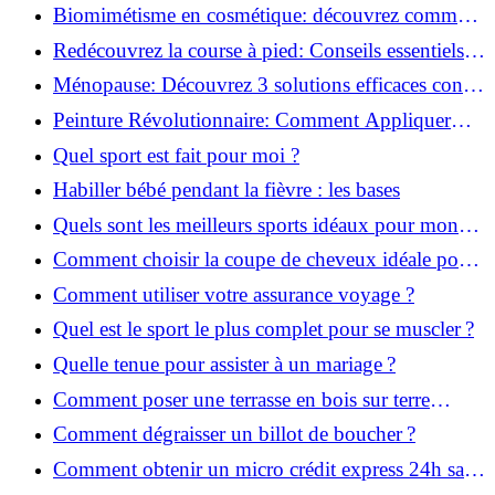
infaillibles pour réussir !
Biomimétisme en cosmétique: découvrez comment
la nature inspire l'avenir des soins beauté!
Redécouvrez la course à pied: Conseils essentiels
pour reprendre!
Ménopause: Découvrez 3 solutions efficaces contre
les bouffées de chaleur!
Peinture Révolutionnaire: Comment Appliquer
Deux Couleurs Sur Une Porte!
Quel sport est fait pour moi ?
Habiller bébé pendant la fièvre : les bases
Quels sont les meilleurs sports idéaux pour mon
enfant ?
Comment choisir la coupe de cheveux idéale pour
votre visage ?
Comment utiliser votre assurance voyage ?
Quel est le sport le plus complet pour se muscler ?
Quelle tenue pour assister à un mariage ?
Comment poser une terrasse en bois sur terre
battue ?
Comment dégraisser un billot de boucher ?
Comment obtenir un micro crédit express 24h sans
justificatif ?