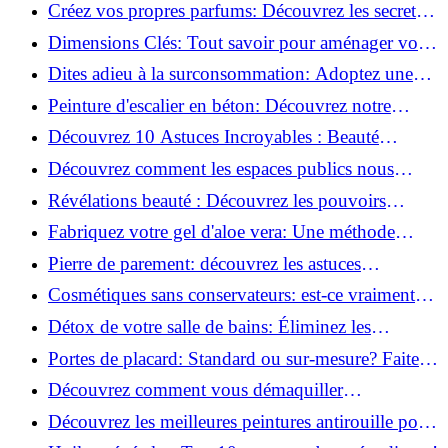
la santé et la beauté!
Créez vos propres parfums: Découvrez les secrets
de la fabrication artisanale!
Dimensions Clés: Tout savoir pour aménager votre
salle de bains!
Dites adieu à la surconsommation: Adoptez une
vie plus simple!
Peinture d'escalier en béton: Découvrez notre
tutoriel facile et rapide!
Découvrez 10 Astuces Incroyables : Beauté
Naturelle avec le Concombre !
Découvrez comment les espaces publics nous
incitent à être plus actifs : Révélations surprenantes!
Révélations beauté : Découvrez les pouvoirs
insoupçonnés du concombre!
Fabriquez votre gel d'aloe vera: Une méthode
simple et rapide à la maison!
Pierre de parement: découvrez les astuces
infaillibles pour un nettoyage parfait!
Cosmétiques sans conservateurs: est-ce vraiment
possible?
Détox de votre salle de bains: Éliminez les
ingrédients nocifs dès maintenant!
Portes de placard: Standard ou sur-mesure? Faites
le meilleur choix!
Découvrez comment vous démaquiller
naturellement: Astuces et secrets révélés!
Découvrez les meilleures peintures antirouille pour
le fer: Top 12 analysé!