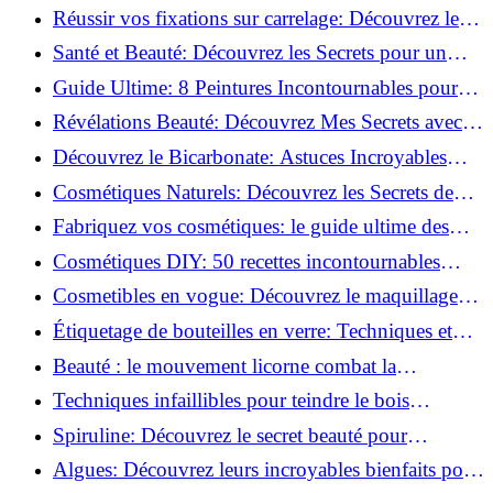
vertus du curcuma!
Réussir vos fixations sur carrelage: Découvrez les
astuces infaillibles !
Santé et Beauté: Découvrez les Secrets pour un
Bien-être Optimal!
Guide Ultime: 8 Peintures Incontournables pour
Bois Extérieurs!
Révélations Beauté: Découvrez Mes Secrets avec le
Thé Vert Matcha!
Découvrez le Bicarbonate: Astuces Incroyables
pour Votre Quotidien!
Cosmétiques Naturels: Découvrez les Secrets de
Beauté Éco-responsables!
Fabriquez vos cosmétiques: le guide ultime des
produits de beauté maison!
Cosmétiques DIY: 50 recettes incontournables
pour sublimer votre beauté naturelle!
Cosmetibles en vogue: Découvrez le maquillage
100% comestible!
Étiquetage de bouteilles en verre: Techniques et
astuces incontournables!
Beauté : le mouvement licorne combat la
surconsommation !
Techniques infaillibles pour teindre le bois
naturellement: Découvrez comment!
Spiruline: Découvrez le secret beauté pour
revitaliser les peaux fatiguées!
Algues: Découvrez leurs incroyables bienfaits pour