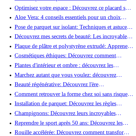
routine beauté!
Optimisez votre espace : Découvrez ce placard sous
rampant à portes coulissantes!
Aloe Vera: 4 conseils essentiels pour un choix
parfait!
Pose de parquet sur isolant: Techniques et astuces
pour un sol parfait!
Découvrez mes secrets de beauté: Les incroyables
vertus du raisin!
Plaque de plâtre et polystyrène extrudé: Apprenez
à les coller efficacement!
Cosmétiques éthiques: Découvrez comment
transformer votre routine beauté!
Plantes d'intérieur et ombre : découvrez les
meilleures pour votre maison !
Marchez autant que vous voulez: découvrez
pourquoi c'est bénéfique!
Beauté régénérative: Découvrez l'ère
révolutionnaire de la cosmétique verte!
Comment retrouver la forme chez soi sans risque
de blessure: Techniques et conseils sûrs!
Installation de parquet: Découvrez les règles
essentielles à respecter!
Champignons: Découvrez leurs incroyables
pouvoirs antioxydants!
Reprendre le sport après 50 ans: Découvrez les
meilleures méthodes!
Rouille accélérée: Découvrez comment transformer