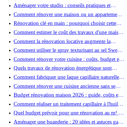
prix et conseils
Aménager votre studio : conseils pratiques et
erreurs à éviter
Comment rénover une maison ou un appartement
avec 50 000 € : budget, étapes et astuces ?
Rénovation clé en main : pourquoi choisir cette
solution et à quoi faire attention ?
Comment estimer le coût des travaux d'une maison
?
Comment la rénovation locative augmente la
rentabilité de votre parc immobilier ?
Comment utiliser le spray texturisant au sel Sweet
Salt pour des cheveux effet plage ?
Comment rénover votre cuisine : coûts, budget et
astuces bois ?
Quels travaux de rénovation énergétique sont
éligibles à MaPrimeRénov' ?
Comment fabriquer une laque capillaire naturelle
maison ?
Comment rénover une cuisine ancienne sans se
ruiner ?
Budget rénovation maison 2026 : guide, coûts et
astuces
Comment réaliser un traitement capillaire à l'huile
maison efficace ?
Quel budget prévoir pour une rénovation au m² en
2026 ?
Aménager une buanderie : 20 idées et astuces gain