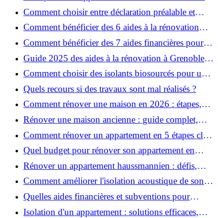
pour garantir la sécurité de vos rénovations ?
Comment choisir entre déclaration préalable et
permis de construire pour vos travaux ?
Comment bénéficier des 6 aides à la rénovation
énergétique à Grenoble ?
Comment bénéficier des 7 aides financières pour la
rénovation énergétique à Voiron ?
Guide 2025 des aides à la rénovation à Grenoble et
Voiron : MaPrimeRénov’, CEE, aides locales
Comment choisir des isolants biosourcés pour une
rénovation écologique ?
Quels recours si des travaux sont mal réalisés ?
Comment rénover une maison en 2026 : étapes,
coûts et conseils ?
Rénover une maison ancienne : guide complet,
étapes, budget et astuces
Comment rénover un appartement en 5 étapes clés
?
Quel budget pour rénover son appartement en
2026 ?
Rénover un appartement haussmannien : défis,
conseils pratiques et estimation des prix
Comment améliorer l'isolation acoustique de son
appartement ?
Quelles aides financières et subventions pour
rénover votre appartement en 2026 ?
Isolation d'un appartement : solutions efficaces,