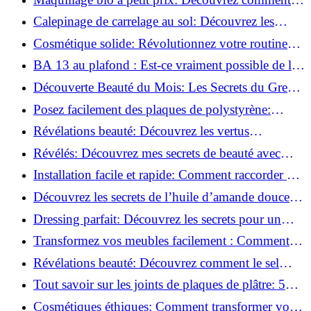
s'équiper pour moins de 50€!
Calepinage de carrelage au sol: Découvrez les
astuces incontournables!
Cosmétique solide: Révolutionnez votre routine
beauté pour zéro déchet!
BA 13 au plafond : Est-ce vraiment possible de les
coller ?
Découverte Beauté du Mois: Les Secrets du Green
Glamour !
Posez facilement des plaques de polystyrène:
Transformez votre plafond sans effort !
Révélations beauté: Découvrez les vertus
insoupçonnées de l'huile de coco!
Révélés: Découvrez mes secrets de beauté avec
l'huile de ricin!
Installation facile et rapide: Comment raccorder un
luminaire au plafond!
Découvrez les secrets de l’huile d’amande douce :
Pourquoi vous devez l'adopter!
Dressing parfait: Découvrez les secrets pour un
rangement optimal!
Transformez vos meubles facilement : Comment
installer des roulettes en un clin d'œil !
Révélations beauté: Découvrez comment le sel
transforme votre routine!
Tout savoir sur les joints de plaques de plâtre: 5
questions clés pour comprendre les fissures!
Cosmétiques éthiques: Comment transformer votre