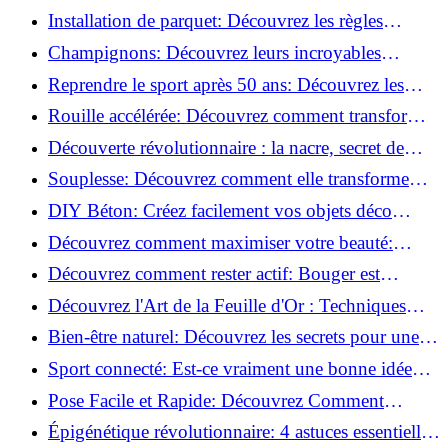
de blessure: Techniques et conseils sûrs!
Installation de parquet: Découvrez les règles
essentielles à respecter!
Champignons: Découvrez leurs incroyables
pouvoirs antioxydants!
Reprendre le sport après 50 ans: Découvrez les
meilleures méthodes!
Rouille accélérée: Découvrez comment transformer
la corrosion en déco tendance!
Découverte révolutionnaire : la nacre, secret de
régénération inouï !
Souplesse: Découvrez comment elle transforme
votre performance sportive!
DIY Béton: Créez facilement vos objets déco
tendance!
Découvrez comment maximiser votre beauté:
Astuces et secrets révélés!
Découvrez comment rester actif: Bouger est
toujours possible!
Découvrez l'Art de la Feuille d'Or : Techniques
Incontournables pour Réussir!
Bien-être naturel: Découvrez les secrets pour une
vie saine!
Sport connecté: Est-ce vraiment une bonne idée
pour vous?
Pose Facile et Rapide: Découvrez Comment
Monter des Carreaux de Béton Cellulaire!
Épigénétique révolutionnaire: 4 astuces essentielles