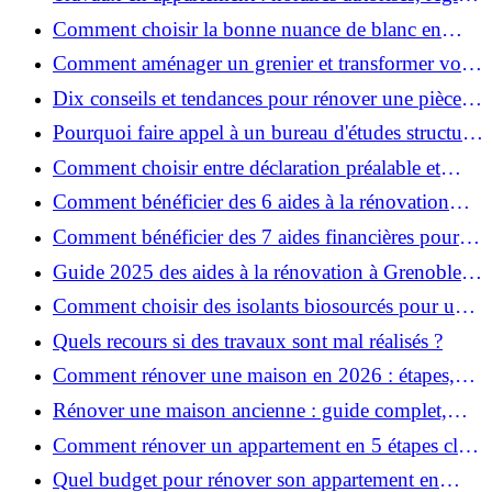
et bonnes pratiques
Comment choisir la bonne nuance de blanc en
décoration et éviter les pièges ?
Comment aménager un grenier et transformer vos
combles en espace habitable ?
Dix conseils et tendances pour rénover une pièce
de la maison
Pourquoi faire appel à un bureau d'études structure
pour garantir la sécurité de vos rénovations ?
Comment choisir entre déclaration préalable et
permis de construire pour vos travaux ?
Comment bénéficier des 6 aides à la rénovation
énergétique à Grenoble ?
Comment bénéficier des 7 aides financières pour la
rénovation énergétique à Voiron ?
Guide 2025 des aides à la rénovation à Grenoble et
Voiron : MaPrimeRénov’, CEE, aides locales
Comment choisir des isolants biosourcés pour une
rénovation écologique ?
Quels recours si des travaux sont mal réalisés ?
Comment rénover une maison en 2026 : étapes,
coûts et conseils ?
Rénover une maison ancienne : guide complet,
étapes, budget et astuces
Comment rénover un appartement en 5 étapes clés
?
Quel budget pour rénover son appartement en