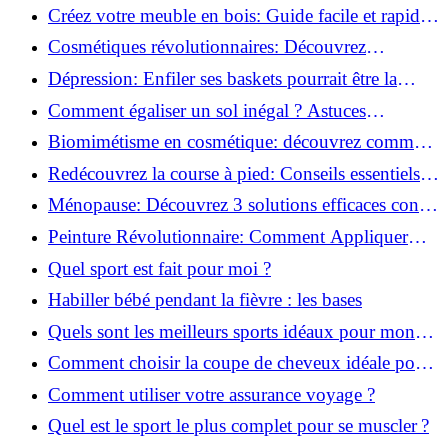
pour transformer votre bien-être!
Créez votre meuble en bois: Guide facile et rapide
pour débutants!
Cosmétiques révolutionnaires: Découvrez
comment les fermes verticales transforment la
Dépression: Enfiler ses baskets pourrait être la
beauté!
solution!
Comment égaliser un sol inégal ? Astuces
infaillibles pour réussir !
Biomimétisme en cosmétique: découvrez comment
la nature inspire l'avenir des soins beauté!
Redécouvrez la course à pied: Conseils essentiels
pour reprendre!
Ménopause: Découvrez 3 solutions efficaces contre
les bouffées de chaleur!
Peinture Révolutionnaire: Comment Appliquer
Deux Couleurs Sur Une Porte!
Quel sport est fait pour moi ?
Habiller bébé pendant la fièvre : les bases
Quels sont les meilleurs sports idéaux pour mon
enfant ?
Comment choisir la coupe de cheveux idéale pour
votre visage ?
Comment utiliser votre assurance voyage ?
Quel est le sport le plus complet pour se muscler ?