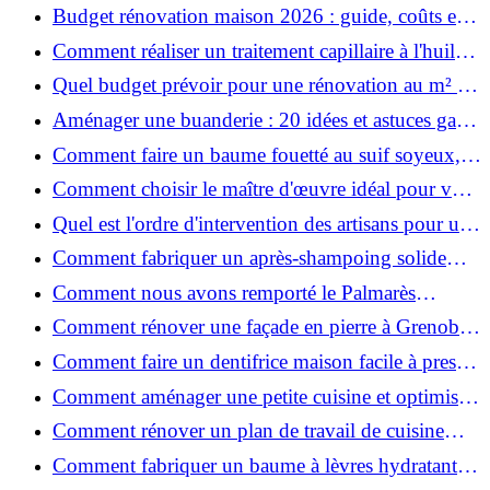
ruiner ?
Budget rénovation maison 2026 : guide, coûts et
astuces
Comment réaliser un traitement capillaire à l'huile
maison efficace ?
Quel budget prévoir pour une rénovation au m² en
2026 ?
Aménager une buanderie : 20 idées et astuces gain
de place pour un espace fonctionnel et stylé
Comment faire un baume fouetté au suif soyeux,
fait maison ?
Comment choisir le maître d'œuvre idéal pour vos
travaux de rénovation ?
Quel est l'ordre d'intervention des artisans pour une
rénovation ?
Comment fabriquer un après-shampoing solide
naturel pour cheveux ?
Comment nous avons remporté le Palmarès
(Ré)HABITER 2025 : les coulisses du projet primé
Comment rénover une façade en pierre à Grenoble
?
: techniques, coûts et conseils
Comment faire un dentifrice maison facile à presser
?
Comment aménager une petite cuisine et optimiser
chaque centimètre carré ?
Comment rénover un plan de travail de cuisine
facilement : guide étape par étape
Comment fabriquer un baume à lèvres hydratant et
naturel au suif ?