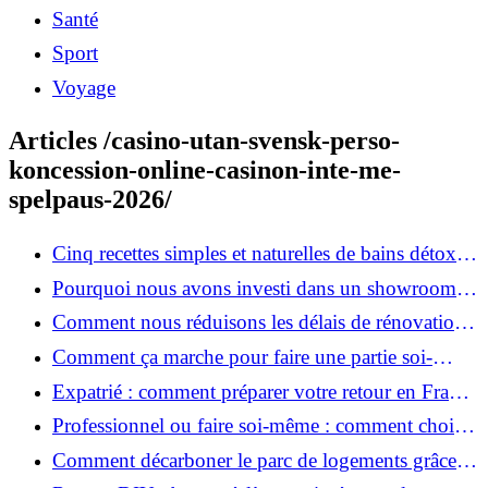
Santé
Sport
Voyage
Articles /casino-utan-svensk-perso-
koncession-online-casinon-inte-me-
spelpaus-2026/
Cinq recettes simples et naturelles de bains détox
maison
Pourquoi nous avons investi dans un showroom-
atelier et ce que cela apporte aux clients
Comment nous réduisons les délais de rénovation à
3 mois au lieu de 6?
Comment ça marche pour faire une partie soi-
même et nous confier le reste ?
Expatrié : comment préparer votre retour en France
et rénover votre bien à distance ?
Professionnel ou faire soi-même : comment choisir
pour votre rénovation ?
Comment décarboner le parc de logements grâce à
la rénovation énergétique ?