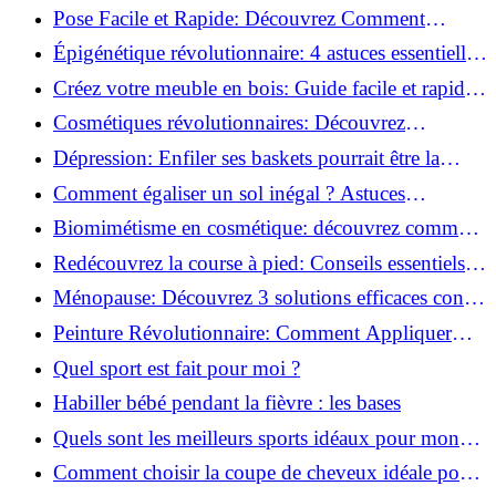
pour vous?
Pose Facile et Rapide: Découvrez Comment
Monter des Carreaux de Béton Cellulaire!
Épigénétique révolutionnaire: 4 astuces essentielles
pour transformer votre bien-être!
Créez votre meuble en bois: Guide facile et rapide
pour débutants!
Cosmétiques révolutionnaires: Découvrez
comment les fermes verticales transforment la
Dépression: Enfiler ses baskets pourrait être la
beauté!
solution!
Comment égaliser un sol inégal ? Astuces
infaillibles pour réussir !
Biomimétisme en cosmétique: découvrez comment
la nature inspire l'avenir des soins beauté!
Redécouvrez la course à pied: Conseils essentiels
pour reprendre!
Ménopause: Découvrez 3 solutions efficaces contre
les bouffées de chaleur!
Peinture Révolutionnaire: Comment Appliquer
Deux Couleurs Sur Une Porte!
Quel sport est fait pour moi ?
Habiller bébé pendant la fièvre : les bases
Quels sont les meilleurs sports idéaux pour mon
enfant ?
Comment choisir la coupe de cheveux idéale pour