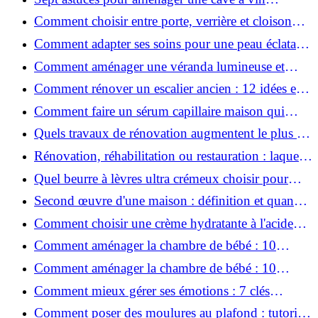
naturelle chez soi
Comment choisir entre porte, verrière et cloison
coulissante pour séparer vos pièces ?
Comment adapter ses soins pour une peau éclatante
en hiver ?
Comment aménager une véranda lumineuse et
conviviale : 12 idées déco
Comment rénover un escalier ancien : 12 idées et
astuces faciles pas à pas
Comment faire un sérum capillaire maison qui
stimule réellement la pousse des cheveux ?
Quels travaux de rénovation augmentent le plus la
valeur d'une maison pour la revente ?
Rénovation, réhabilitation ou restauration : laquelle
convient le mieux à mon logement ?
Quel beurre à lèvres ultra crémeux choisir pour
lèvres sèches et gercées?
Second œuvre d'une maison : définition et quand
le réaliser
Comment choisir une crème hydratante à l'acide
hyaluronique et niacinamide ?
Comment aménager la chambre de bébé : 10
conseils sécurité, déco et rangement
Comment aménager la chambre de bébé : 10
conseils sécurité, déco et rangement
Comment mieux gérer ses émotions : 7 clés
pratiques
Comment poser des moulures au plafond : tutoriel