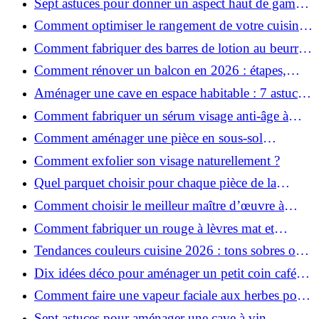
Sept astuces pour donner un aspect haut de gamme
à votre cuisine
Comment optimiser le rangement de votre cuisine
et gagner de la place ?
Comment fabriquer des barres de lotion au beurre
de karité ?
Comment rénover un balcon en 2026 : étapes,
budget et matériaux ?
Aménager une cave en espace habitable : 7 astuces
essentielles
Comment fabriquer un sérum visage anti-âge à
l'huile de rose musquée ?
Comment aménager une pièce en sous-sol
efficacement ?
Comment exfolier son visage naturellement ?
Quel parquet choisir pour chaque pièce de la
maison ?
Comment choisir le meilleur maître d’œuvre à
Grenoble en 2026 ?
Comment fabriquer un rouge à lèvres mat et
hydratant fait maison ?
Tendances couleurs cuisine 2026 : tons sobres ou
colorés, que choisir ?
Dix idées déco pour aménager un petit coin café
chez soi
Comment faire une vapeur faciale aux herbes pour
une peau plus saine et rajeunie ?
Sept astuces pour aménager une cave à vin