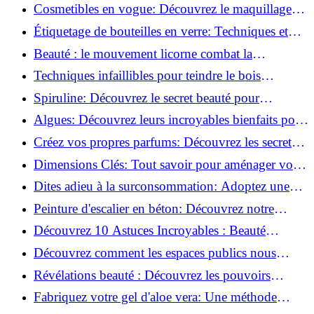
pour sublimer votre beauté naturelle!
Cosmetibles en vogue: Découvrez le maquillage
100% comestible!
Étiquetage de bouteilles en verre: Techniques et
astuces incontournables!
Beauté : le mouvement licorne combat la
surconsommation !
Techniques infaillibles pour teindre le bois
naturellement: Découvrez comment!
Spiruline: Découvrez le secret beauté pour
revitaliser les peaux fatiguées!
Algues: Découvrez leurs incroyables bienfaits pour
la santé et la beauté!
Créez vos propres parfums: Découvrez les secrets
de la fabrication artisanale!
Dimensions Clés: Tout savoir pour aménager votre
salle de bains!
Dites adieu à la surconsommation: Adoptez une
vie plus simple!
Peinture d'escalier en béton: Découvrez notre
tutoriel facile et rapide!
Découvrez 10 Astuces Incroyables : Beauté
Naturelle avec le Concombre !
Découvrez comment les espaces publics nous
incitent à être plus actifs : Révélations surprenantes!
Révélations beauté : Découvrez les pouvoirs
insoupçonnés du concombre!
Fabriquez votre gel d'aloe vera: Une méthode
simple et rapide à la maison!