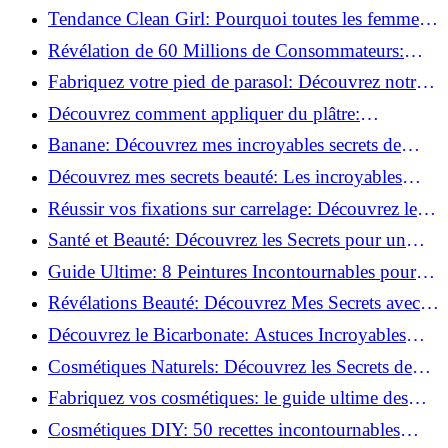
rapidement !
Tendance Clean Girl: Pourquoi toutes les femmes
l'adoptent?
Révélation de 60 Millions de Consommateurs:
Découvrez le meilleur fond de teint pour votre
Fabriquez votre pied de parasol: Découvrez notre
peau!
tutoriel facile !
Découvrez comment appliquer du plâtre:
Techniques pour un mur intérieur parfait!
Banane: Découvrez mes incroyables secrets de
beauté!
Découvrez mes secrets beauté: Les incroyables
vertus du curcuma!
Réussir vos fixations sur carrelage: Découvrez les
astuces infaillibles !
Santé et Beauté: Découvrez les Secrets pour un
Bien-être Optimal!
Guide Ultime: 8 Peintures Incontournables pour
Bois Extérieurs!
Révélations Beauté: Découvrez Mes Secrets avec le
Thé Vert Matcha!
Découvrez le Bicarbonate: Astuces Incroyables
pour Votre Quotidien!
Cosmétiques Naturels: Découvrez les Secrets de
Beauté Éco-responsables!
Fabriquez vos cosmétiques: le guide ultime des
produits de beauté maison!
Cosmétiques DIY: 50 recettes incontournables