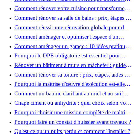
pour une maison économe en énergie ?
Comment rénover votre cuisine pour transformer
votre espace de vie ?
Comment rénover sa salle de bains : prix, étapes et
astuces ?
Comment réussir une rénovation globale pour des
économies et un confort durables?
Comment aménager et optimiser l'espace d'un
studio : 10 astuces pratiques ?
Comment aménager un garage : 10 idées pratiques
et efficaces ?
Pourquoi le DPE obligatoire est essentiel pour
vendre ou louer un bien ?
Rénover un bâtiment à murs en mâchefer : guide
pratique et solutions
Comment rénover sa toiture : prix, étapes, aides et
réglementation ?
Pourquoi la maîtrise d'œuvre d'exécution est-elle
indispensable pour vos chantiers ?
Comment un baume clarifiant au miel et au suif
peut-il purifier la peau ?
Chape ciment ou anhydrite : quel choix selon votre
projet ?
Pourquoi choisir une mission complète de maîtrise
d’œuvre pour réussir vos projets?
Pourquoi faire un constat d'huissier avant travaux ?
Qu'est-ce qu'un puits perdu et comment l'installer ?