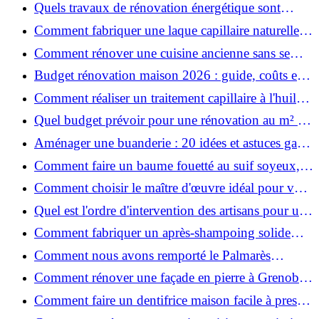
astuces bois ?
Quels travaux de rénovation énergétique sont
éligibles à MaPrimeRénov' ?
Comment fabriquer une laque capillaire naturelle
maison ?
Comment rénover une cuisine ancienne sans se
ruiner ?
Budget rénovation maison 2026 : guide, coûts et
astuces
Comment réaliser un traitement capillaire à l'huile
maison efficace ?
Quel budget prévoir pour une rénovation au m² en
2026 ?
Aménager une buanderie : 20 idées et astuces gain
de place pour un espace fonctionnel et stylé
Comment faire un baume fouetté au suif soyeux,
fait maison ?
Comment choisir le maître d'œuvre idéal pour vos
travaux de rénovation ?
Quel est l'ordre d'intervention des artisans pour une
rénovation ?
Comment fabriquer un après-shampoing solide
naturel pour cheveux ?
Comment nous avons remporté le Palmarès
(Ré)HABITER 2025 : les coulisses du projet primé
Comment rénover une façade en pierre à Grenoble
?
: techniques, coûts et conseils
Comment faire un dentifrice maison facile à presser
?