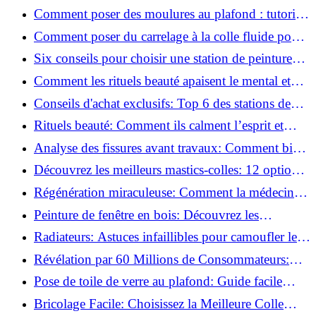
pratiques
Comment poser des moulures au plafond : tutoriel
vidéo pas à pas ?
Comment poser du carrelage à la colle fluide pour
un rendu professionnel ?
Six conseils pour choisir une station de peinture
basse pression
Comment les rituels beauté apaisent le mental et
créent des moments pour soi ?
Conseils d'achat exclusifs: Top 6 des stations de
peinture basse pression incontournables!
Rituels beauté: Comment ils calment l’esprit et
chouchoutent votre âme!
Analyse des fissures avant travaux: Comment bien
préparer vos surfaces!
Découvrez les meilleurs mastics-colles: 12 options
dès 6,70 €!
Régénération miraculeuse: Comment la médecine
régénérative peut restaurer votre confiance!
Peinture de fenêtre en bois: Découvrez les
techniques infaillibles pour un résultat parfait!
Radiateurs: Astuces infaillibles pour camoufler les
tuyaux apparents!
Révélation par 60 Millions de Consommateurs:
Découvrez le sérum anti-rides numéro un!
Pose de toile de verre au plafond: Guide facile
pour débutants!
Bricolage Facile: Choisissez la Meilleure Colle