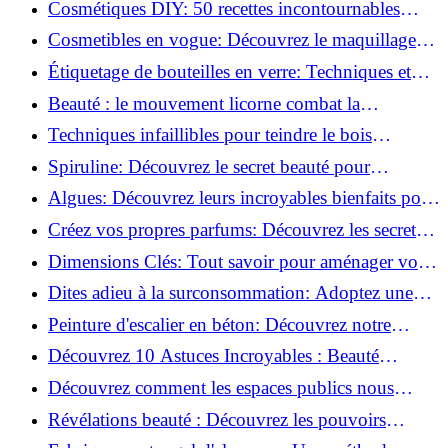
Cosmétiques DIY: 50 recettes incontournables
pour sublimer votre beauté naturelle!
Cosmetibles en vogue: Découvrez le maquillage
100% comestible!
Étiquetage de bouteilles en verre: Techniques et
astuces incontournables!
Beauté : le mouvement licorne combat la
surconsommation !
Techniques infaillibles pour teindre le bois
naturellement: Découvrez comment!
Spiruline: Découvrez le secret beauté pour
revitaliser les peaux fatiguées!
Algues: Découvrez leurs incroyables bienfaits pour
la santé et la beauté!
Créez vos propres parfums: Découvrez les secrets
de la fabrication artisanale!
Dimensions Clés: Tout savoir pour aménager votre
salle de bains!
Dites adieu à la surconsommation: Adoptez une
vie plus simple!
Peinture d'escalier en béton: Découvrez notre
tutoriel facile et rapide!
Découvrez 10 Astuces Incroyables : Beauté
Naturelle avec le Concombre !
Découvrez comment les espaces publics nous
incitent à être plus actifs : Révélations surprenantes!
Révélations beauté : Découvrez les pouvoirs
insoupçonnés du concombre!