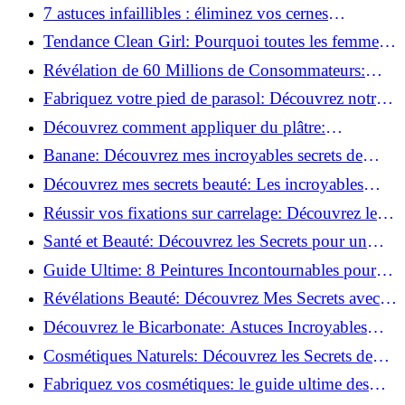
pour Chaque Matériau!
7 astuces infaillibles : éliminez vos cernes
rapidement !
Tendance Clean Girl: Pourquoi toutes les femmes
l'adoptent?
Révélation de 60 Millions de Consommateurs:
Découvrez le meilleur fond de teint pour votre
Fabriquez votre pied de parasol: Découvrez notre
peau!
tutoriel facile !
Découvrez comment appliquer du plâtre:
Techniques pour un mur intérieur parfait!
Banane: Découvrez mes incroyables secrets de
beauté!
Découvrez mes secrets beauté: Les incroyables
vertus du curcuma!
Réussir vos fixations sur carrelage: Découvrez les
astuces infaillibles !
Santé et Beauté: Découvrez les Secrets pour un
Bien-être Optimal!
Guide Ultime: 8 Peintures Incontournables pour
Bois Extérieurs!
Révélations Beauté: Découvrez Mes Secrets avec le
Thé Vert Matcha!
Découvrez le Bicarbonate: Astuces Incroyables
pour Votre Quotidien!
Cosmétiques Naturels: Découvrez les Secrets de
Beauté Éco-responsables!
Fabriquez vos cosmétiques: le guide ultime des
produits de beauté maison!