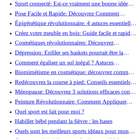
vie saine!
Sport connecté: Est-ce vraiment une bonne idée
pour vous?
Pose Facile et Rapide: Découvrez Comment
Monter des Carreaux de Béton Cellulaire!
Épigénétique révolutionnaire: 4 astuces essentielles
pour transformer votre bien-être!
Créez votre meuble en bois: Guide facile et rapide
pour débutants!
Cosmétiques révolutionnaires: Découvrez
comment les fermes verticales transforment la
Dépression: Enfiler ses baskets pourrait être la
beauté!
solution!
Comment égaliser un sol inégal ? Astuces
infaillibles pour réussir !
Biomimétisme en cosmétique: découvrez comment
la nature inspire l'avenir des soins beauté!
Redécouvrez la course à pied: Conseils essentiels
pour reprendre!
Ménopause: Découvrez 3 solutions efficaces contre
les bouffées de chaleur!
Peinture Révolutionnaire: Comment Appliquer
Deux Couleurs Sur Une Porte!
Quel sport est fait pour moi ?
Habiller bébé pendant la fièvre : les bases
Quels sont les meilleurs sports idéaux pour mon
enfant ?