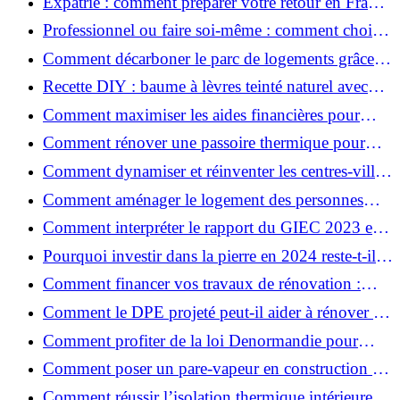
Expatrié : comment préparer votre retour en France
et rénover votre bien à distance ?
Professionnel ou faire soi-même : comment choisir
pour votre rénovation ?
Comment décarboner le parc de logements grâce à
la rénovation énergétique ?
Recette DIY : baume à lèvres teinté naturel avec
SPF
Comment maximiser les aides financières pour
votre rénovation ?
Comment rénover une passoire thermique pour
une maison durable ?
Comment dynamiser et réinventer les centres-villes
avec Action Cœur de Ville ?
Comment aménager le logement des personnes
âgées et obtenir des aides financières ?
Comment interpréter le rapport du GIEC 2023 et
en retenir l'essentiel ?
Pourquoi investir dans la pierre en 2024 reste-t-il
un choix sûr ?
Comment financer vos travaux de rénovation :
aides, prêts et solutions pratiques ?
Comment le DPE projeté peut-il aider à rénover et
valoriser votre bien ?
Comment profiter de la loi Denormandie pour
investir dans l'ancien et défiscaliser ?
Comment poser un pare-vapeur en construction et
rénovation : rôle et erreurs à éviter?
Comment réussir l’isolation thermique intérieure