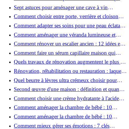
une peau plus saine et rajeunie ?
Sept astuces pour aménager une cave à vin
naturelle chez soi
Comment choisir entre porte, verrière et cloison
coulissante pour séparer vos pièces ?
Comment adapter ses soins pour une peau éclatante
en hiver ?
Comment aménager une véranda lumineuse et
conviviale : 12 idées déco
Comment rénover un escalier ancien : 12 idées et
astuces faciles pas à pas
Comment faire un sérum capillaire maison qui
stimule réellement la pousse des cheveux ?
Quels travaux de rénovation augmentent le plus la
valeur d'une maison pour la revente ?
Rénovation, réhabilitation ou restauration : laquelle
convient le mieux à mon logement ?
Quel beurre à lèvres ultra crémeux choisir pour
lèvres sèches et gercées?
Second œuvre d'une maison : définition et quand
le réaliser
Comment choisir une crème hydratante à l'acide
hyaluronique et niacinamide ?
Comment aménager la chambre de bébé : 10
conseils sécurité, déco et rangement
Comment aménager la chambre de bébé : 10
conseils sécurité, déco et rangement
Comment mieux gérer ses émotions : 7 clés