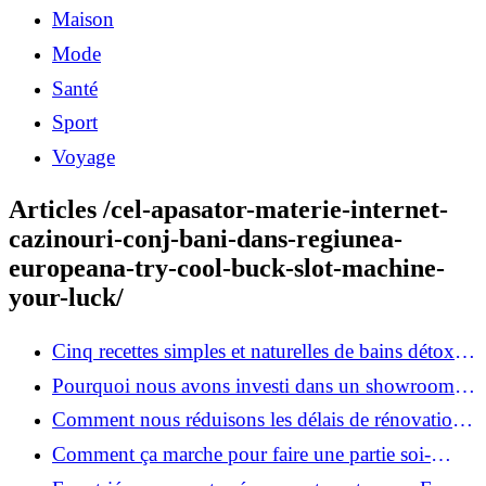
Maison
Mode
Santé
Sport
Voyage
Articles /cel-apasator-materie-internet-
cazinouri-conj-bani-dans-regiunea-
europeana-try-cool-buck-slot-machine-
your-luck/
Cinq recettes simples et naturelles de bains détox
maison
Pourquoi nous avons investi dans un showroom-
atelier et ce que cela apporte aux clients
Comment nous réduisons les délais de rénovation à
3 mois au lieu de 6?
Comment ça marche pour faire une partie soi-
même et nous confier le reste ?