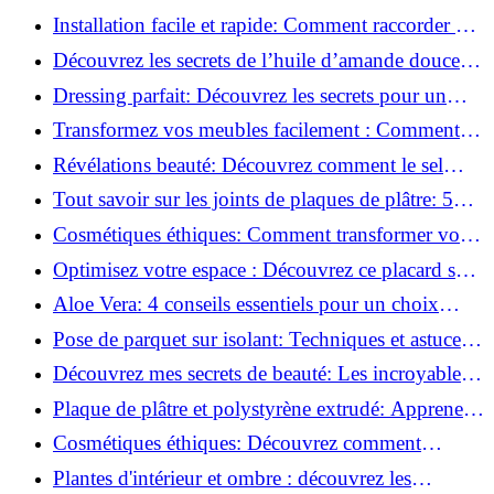
l'huile de ricin!
Installation facile et rapide: Comment raccorder un
luminaire au plafond!
Découvrez les secrets de l’huile d’amande douce :
Pourquoi vous devez l'adopter!
Dressing parfait: Découvrez les secrets pour un
rangement optimal!
Transformez vos meubles facilement : Comment
installer des roulettes en un clin d'œil !
Révélations beauté: Découvrez comment le sel
transforme votre routine!
Tout savoir sur les joints de plaques de plâtre: 5
questions clés pour comprendre les fissures!
Cosmétiques éthiques: Comment transformer votre
routine beauté!
Optimisez votre espace : Découvrez ce placard sous
rampant à portes coulissantes!
Aloe Vera: 4 conseils essentiels pour un choix
parfait!
Pose de parquet sur isolant: Techniques et astuces
pour un sol parfait!
Découvrez mes secrets de beauté: Les incroyables
vertus du raisin!
Plaque de plâtre et polystyrène extrudé: Apprenez
à les coller efficacement!
Cosmétiques éthiques: Découvrez comment
transformer votre routine beauté!
Plantes d'intérieur et ombre : découvrez les