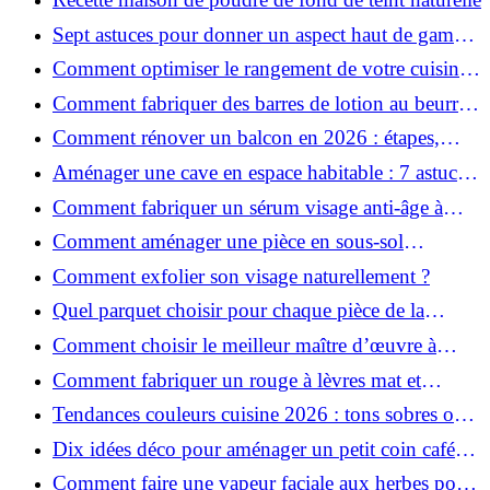
Sept astuces pour donner un aspect haut de gamme
à votre cuisine
Comment optimiser le rangement de votre cuisine
et gagner de la place ?
Comment fabriquer des barres de lotion au beurre
de karité ?
Comment rénover un balcon en 2026 : étapes,
budget et matériaux ?
Aménager une cave en espace habitable : 7 astuces
essentielles
Comment fabriquer un sérum visage anti-âge à
l'huile de rose musquée ?
Comment aménager une pièce en sous-sol
efficacement ?
Comment exfolier son visage naturellement ?
Quel parquet choisir pour chaque pièce de la
maison ?
Comment choisir le meilleur maître d’œuvre à
Grenoble en 2026 ?
Comment fabriquer un rouge à lèvres mat et
hydratant fait maison ?
Tendances couleurs cuisine 2026 : tons sobres ou
colorés, que choisir ?
Dix idées déco pour aménager un petit coin café
chez soi
Comment faire une vapeur faciale aux herbes pour