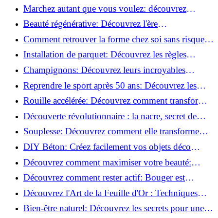
meilleures pour votre maison !
Marchez autant que vous voulez: découvrez
pourquoi c'est bénéfique!
Beauté régénérative: Découvrez l'ère
révolutionnaire de la cosmétique verte!
Comment retrouver la forme chez soi sans risque
de blessure: Techniques et conseils sûrs!
Installation de parquet: Découvrez les règles
essentielles à respecter!
Champignons: Découvrez leurs incroyables
pouvoirs antioxydants!
Reprendre le sport après 50 ans: Découvrez les
meilleures méthodes!
Rouille accélérée: Découvrez comment transformer
la corrosion en déco tendance!
Découverte révolutionnaire : la nacre, secret de
régénération inouï !
Souplesse: Découvrez comment elle transforme
votre performance sportive!
DIY Béton: Créez facilement vos objets déco
tendance!
Découvrez comment maximiser votre beauté:
Astuces et secrets révélés!
Découvrez comment rester actif: Bouger est
toujours possible!
Découvrez l'Art de la Feuille d'Or : Techniques
Incontournables pour Réussir!
Bien-être naturel: Découvrez les secrets pour une