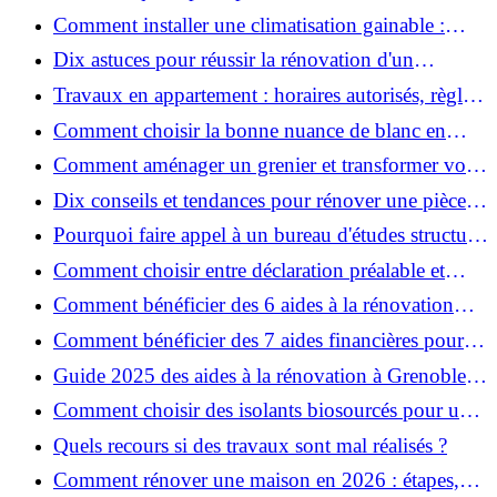
Comment installer une climatisation gainable :
coût, étapes et conseils ?
Dix astuces pour réussir la rénovation d'un
appartement
Travaux en appartement : horaires autorisés, règles
et bonnes pratiques
Comment choisir la bonne nuance de blanc en
décoration et éviter les pièges ?
Comment aménager un grenier et transformer vos
combles en espace habitable ?
Dix conseils et tendances pour rénover une pièce
de la maison
Pourquoi faire appel à un bureau d'études structure
pour garantir la sécurité de vos rénovations ?
Comment choisir entre déclaration préalable et
permis de construire pour vos travaux ?
Comment bénéficier des 6 aides à la rénovation
énergétique à Grenoble ?
Comment bénéficier des 7 aides financières pour la
rénovation énergétique à Voiron ?
Guide 2025 des aides à la rénovation à Grenoble et
Voiron : MaPrimeRénov’, CEE, aides locales
Comment choisir des isolants biosourcés pour une
rénovation écologique ?
Quels recours si des travaux sont mal réalisés ?
Comment rénover une maison en 2026 : étapes,