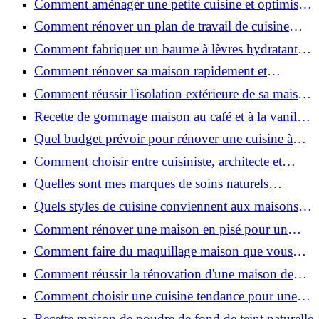
Comment aménager une petite cuisine et optimiser
chaque centimètre carré ?
Comment rénover un plan de travail de cuisine
facilement : guide étape par étape
Comment fabriquer un baume à lèvres hydratant et
naturel au suif ?
Comment rénover sa maison rapidement et
efficacement ?
Comment réussir l'isolation extérieure de sa maison
pour une rénovation performante et durable ?
Recette de gommage maison au café et à la vanille
pour une peau douce
Quel budget prévoir pour rénover une cuisine à
Voiron en 2026 : coûts et aides locales ?
Comment choisir entre cuisiniste, architecte et
contractant général à Voiron ?
Quelles sont mes marques de soins naturels
préférées ?
Quels styles de cuisine conviennent aux maisons et
appartements du Voironnais ?
Comment rénover une maison en pisé pour un
habitat sain et performant ?
Comment faire du maquillage maison que vous
utiliserez vraiment ?
Comment réussir la rénovation d'une maison de
ville en 2026 ?
Comment choisir une cuisine tendance pour une
rénovation en 2026 ?
Recette maison de poudre de fond de teint naturelle