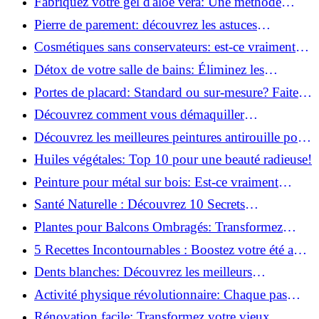
Fabriquez votre gel d'aloe vera: Une méthode
simple et rapide à la maison!
Pierre de parement: découvrez les astuces
infaillibles pour un nettoyage parfait!
Cosmétiques sans conservateurs: est-ce vraiment
possible?
Détox de votre salle de bains: Éliminez les
ingrédients nocifs dès maintenant!
Portes de placard: Standard ou sur-mesure? Faites
le meilleur choix!
Découvrez comment vous démaquiller
naturellement: Astuces et secrets révélés!
Découvrez les meilleures peintures antirouille pour
le fer: Top 12 analysé!
Huiles végétales: Top 10 pour une beauté radieuse!
Peinture pour métal sur bois: Est-ce vraiment
possible?
Santé Naturelle : Découvrez 10 Secrets
Incontournables pour un Bien-être Optimal!
Plantes pour Balcons Ombragés: Transformez
votre Terrasse en Oasis Verte!
5 Recettes Incontournables : Boostez votre été avec
des huiles essentielles!
Dents blanches: Découvrez les meilleurs
ingrédients naturels!
Activité physique révolutionnaire: Chaque pas
compte pour votre santé!
Rénovation facile: Transformez votre vieux