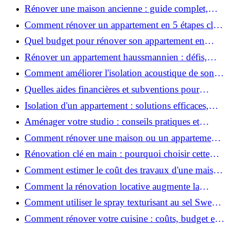
coûts et conseils ?
Rénover une maison ancienne : guide complet,
étapes, budget et astuces
Comment rénover un appartement en 5 étapes clés
?
Quel budget pour rénover son appartement en
2026 ?
Rénover un appartement haussmannien : défis,
conseils pratiques et estimation des prix
Comment améliorer l'isolation acoustique de son
appartement ?
Quelles aides financières et subventions pour
rénover votre appartement en 2026 ?
Isolation d'un appartement : solutions efficaces,
prix et conseils
Aménager votre studio : conseils pratiques et
erreurs à éviter
Comment rénover une maison ou un appartement
avec 50 000 € : budget, étapes et astuces ?
Rénovation clé en main : pourquoi choisir cette
solution et à quoi faire attention ?
Comment estimer le coût des travaux d'une maison
?
Comment la rénovation locative augmente la
rentabilité de votre parc immobilier ?
Comment utiliser le spray texturisant au sel Sweet
Salt pour des cheveux effet plage ?
Comment rénover votre cuisine : coûts, budget et