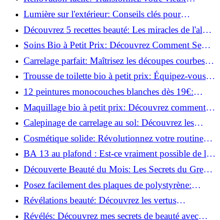
parquet irrégulier en un clin d'œil!
Lumière sur l'extérieur: Conseils clés pour
concevoir et installer votre éclairage!
Découvrez 5 recettes beauté: Les miracles de l'aloe
vera pour votre peau!
Soins Bio à Petit Prix: Découvrez Comment Se
Chouchouter Pour Moins de 35€!
Carrelage parfait: Maîtrisez les découpes courbes
facilement!
Trousse de toilette bio à petit prix: Équipez-vous
pour moins de 25€!
12 peintures monocouches blanches dès 19€:
Découvrez les meilleures offres!
Maquillage bio à petit prix: Découvrez comment
s'équiper pour moins de 50€!
Calepinage de carrelage au sol: Découvrez les
astuces incontournables!
Cosmétique solide: Révolutionnez votre routine
beauté pour zéro déchet!
BA 13 au plafond : Est-ce vraiment possible de les
coller ?
Découverte Beauté du Mois: Les Secrets du Green
Glamour !
Posez facilement des plaques de polystyrène:
Transformez votre plafond sans effort !
Révélations beauté: Découvrez les vertus
insoupçonnées de l'huile de coco!
Révélés: Découvrez mes secrets de beauté avec