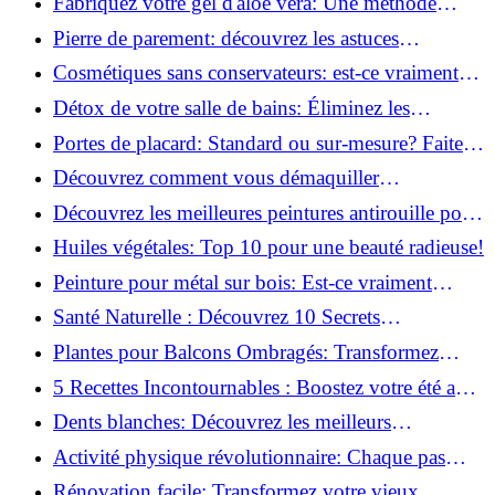
Fabriquez votre gel d'aloe vera: Une méthode
simple et rapide à la maison!
Pierre de parement: découvrez les astuces
infaillibles pour un nettoyage parfait!
Cosmétiques sans conservateurs: est-ce vraiment
possible?
Détox de votre salle de bains: Éliminez les
ingrédients nocifs dès maintenant!
Portes de placard: Standard ou sur-mesure? Faites
le meilleur choix!
Découvrez comment vous démaquiller
naturellement: Astuces et secrets révélés!
Découvrez les meilleures peintures antirouille pour
le fer: Top 12 analysé!
Huiles végétales: Top 10 pour une beauté radieuse!
Peinture pour métal sur bois: Est-ce vraiment
possible?
Santé Naturelle : Découvrez 10 Secrets
Incontournables pour un Bien-être Optimal!
Plantes pour Balcons Ombragés: Transformez
votre Terrasse en Oasis Verte!
5 Recettes Incontournables : Boostez votre été avec
des huiles essentielles!
Dents blanches: Découvrez les meilleurs
ingrédients naturels!
Activité physique révolutionnaire: Chaque pas
compte pour votre santé!
Rénovation facile: Transformez votre vieux