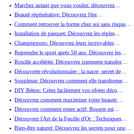
meilleures pour votre maison !
Marchez autant que vous voulez: découvrez
pourquoi c'est bénéfique!
Beauté régénérative: Découvrez l'ère
révolutionnaire de la cosmétique verte!
Comment retrouver la forme chez soi sans risque
de blessure: Techniques et conseils sûrs!
Installation de parquet: Découvrez les règles
essentielles à respecter!
Champignons: Découvrez leurs incroyables
pouvoirs antioxydants!
Reprendre le sport après 50 ans: Découvrez les
meilleures méthodes!
Rouille accélérée: Découvrez comment transformer
la corrosion en déco tendance!
Découverte révolutionnaire : la nacre, secret de
régénération inouï !
Souplesse: Découvrez comment elle transforme
votre performance sportive!
DIY Béton: Créez facilement vos objets déco
tendance!
Découvrez comment maximiser votre beauté:
Astuces et secrets révélés!
Découvrez comment rester actif: Bouger est
toujours possible!
Découvrez l'Art de la Feuille d'Or : Techniques
Incontournables pour Réussir!
Bien-être naturel: Découvrez les secrets pour une