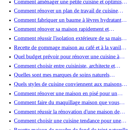
Comment aménager une petite cuisine et optimiser
chaque centimètre carré ?
Comment rénover un plan de travail de cuisine
facilement : guide étape par étape
Comment fabriquer un baume à lèvres hydratant et
naturel au suif ?
Comment rénover sa maison rapidement et
efficacement ?
Comment réussir l'isolation extérieure de sa maison
pour une rénovation performante et durable ?
Recette de gommage maison au café et à la vanille
pour une peau douce
Quel budget prévoir pour rénover une cuisine à
Voiron en 2026 : coûts et aides locales ?
Comment choisir entre cuisiniste, architecte et
contractant général à Voiron ?
Quelles sont mes marques de soins naturels
préférées ?
Quels styles de cuisine conviennent aux maisons et
appartements du Voironnais ?
Comment rénover une maison en pisé pour un
habitat sain et performant ?
Comment faire du maquillage maison que vous
utiliserez vraiment ?
Comment réussir la rénovation d'une maison de
ville en 2026 ?
Comment choisir une cuisine tendance pour une
rénovation en 2026 ?
Recette maison de poudre de fond de teint naturelle