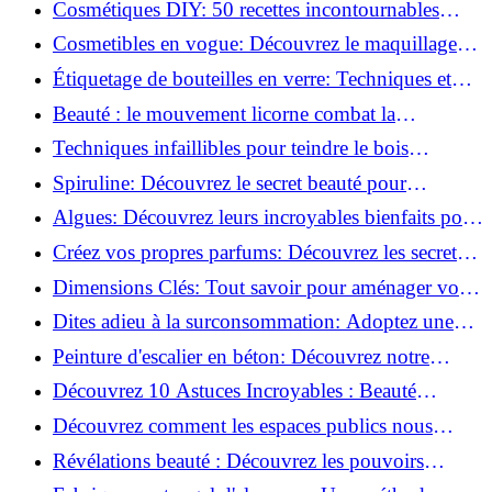
Cosmétiques DIY: 50 recettes incontournables
pour sublimer votre beauté naturelle!
Cosmetibles en vogue: Découvrez le maquillage
100% comestible!
Étiquetage de bouteilles en verre: Techniques et
astuces incontournables!
Beauté : le mouvement licorne combat la
surconsommation !
Techniques infaillibles pour teindre le bois
naturellement: Découvrez comment!
Spiruline: Découvrez le secret beauté pour
revitaliser les peaux fatiguées!
Algues: Découvrez leurs incroyables bienfaits pour
la santé et la beauté!
Créez vos propres parfums: Découvrez les secrets
de la fabrication artisanale!
Dimensions Clés: Tout savoir pour aménager votre
salle de bains!
Dites adieu à la surconsommation: Adoptez une
vie plus simple!
Peinture d'escalier en béton: Découvrez notre
tutoriel facile et rapide!
Découvrez 10 Astuces Incroyables : Beauté
Naturelle avec le Concombre !
Découvrez comment les espaces publics nous
incitent à être plus actifs : Révélations surprenantes!
Révélations beauté : Découvrez les pouvoirs
insoupçonnés du concombre!