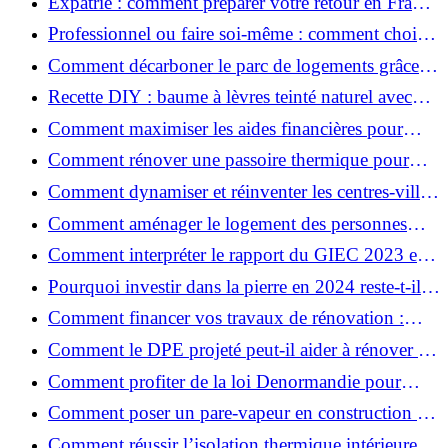
Expatrié : comment préparer votre retour en France
et rénover votre bien à distance ?
Professionnel ou faire soi-même : comment choisir
pour votre rénovation ?
Comment décarboner le parc de logements grâce à
la rénovation énergétique ?
Recette DIY : baume à lèvres teinté naturel avec
SPF
Comment maximiser les aides financières pour
votre rénovation ?
Comment rénover une passoire thermique pour
une maison durable ?
Comment dynamiser et réinventer les centres-villes
avec Action Cœur de Ville ?
Comment aménager le logement des personnes
âgées et obtenir des aides financières ?
Comment interpréter le rapport du GIEC 2023 et
en retenir l'essentiel ?
Pourquoi investir dans la pierre en 2024 reste-t-il
un choix sûr ?
Comment financer vos travaux de rénovation :
aides, prêts et solutions pratiques ?
Comment le DPE projeté peut-il aider à rénover et
valoriser votre bien ?
Comment profiter de la loi Denormandie pour
investir dans l'ancien et défiscaliser ?
Comment poser un pare-vapeur en construction et
rénovation : rôle et erreurs à éviter?
Comment réussir l’isolation thermique intérieure