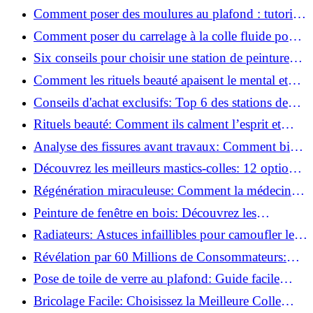
pratiques
Comment poser des moulures au plafond : tutoriel
vidéo pas à pas ?
Comment poser du carrelage à la colle fluide pour
un rendu professionnel ?
Six conseils pour choisir une station de peinture
basse pression
Comment les rituels beauté apaisent le mental et
créent des moments pour soi ?
Conseils d'achat exclusifs: Top 6 des stations de
peinture basse pression incontournables!
Rituels beauté: Comment ils calment l’esprit et
chouchoutent votre âme!
Analyse des fissures avant travaux: Comment bien
préparer vos surfaces!
Découvrez les meilleurs mastics-colles: 12 options
dès 6,70 €!
Régénération miraculeuse: Comment la médecine
régénérative peut restaurer votre confiance!
Peinture de fenêtre en bois: Découvrez les
techniques infaillibles pour un résultat parfait!
Radiateurs: Astuces infaillibles pour camoufler les
tuyaux apparents!
Révélation par 60 Millions de Consommateurs:
Découvrez le sérum anti-rides numéro un!
Pose de toile de verre au plafond: Guide facile
pour débutants!
Bricolage Facile: Choisissez la Meilleure Colle