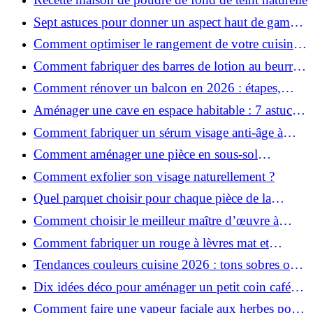
Sept astuces pour donner un aspect haut de gamme
à votre cuisine
Comment optimiser le rangement de votre cuisine
et gagner de la place ?
Comment fabriquer des barres de lotion au beurre
de karité ?
Comment rénover un balcon en 2026 : étapes,
budget et matériaux ?
Aménager une cave en espace habitable : 7 astuces
essentielles
Comment fabriquer un sérum visage anti-âge à
l'huile de rose musquée ?
Comment aménager une pièce en sous-sol
efficacement ?
Comment exfolier son visage naturellement ?
Quel parquet choisir pour chaque pièce de la
maison ?
Comment choisir le meilleur maître d’œuvre à
Grenoble en 2026 ?
Comment fabriquer un rouge à lèvres mat et
hydratant fait maison ?
Tendances couleurs cuisine 2026 : tons sobres ou
colorés, que choisir ?
Dix idées déco pour aménager un petit coin café
chez soi
Comment faire une vapeur faciale aux herbes pour