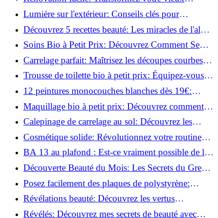
parquet irrégulier en un clin d'œil!
Lumière sur l'extérieur: Conseils clés pour
concevoir et installer votre éclairage!
Découvrez 5 recettes beauté: Les miracles de l'aloe
vera pour votre peau!
Soins Bio à Petit Prix: Découvrez Comment Se
Chouchouter Pour Moins de 35€!
Carrelage parfait: Maîtrisez les découpes courbes
facilement!
Trousse de toilette bio à petit prix: Équipez-vous
pour moins de 25€!
12 peintures monocouches blanches dès 19€:
Découvrez les meilleures offres!
Maquillage bio à petit prix: Découvrez comment
s'équiper pour moins de 50€!
Calepinage de carrelage au sol: Découvrez les
astuces incontournables!
Cosmétique solide: Révolutionnez votre routine
beauté pour zéro déchet!
BA 13 au plafond : Est-ce vraiment possible de les
coller ?
Découverte Beauté du Mois: Les Secrets du Green
Glamour !
Posez facilement des plaques de polystyrène:
Transformez votre plafond sans effort !
Révélations beauté: Découvrez les vertus
insoupçonnées de l'huile de coco!
Révélés: Découvrez mes secrets de beauté avec