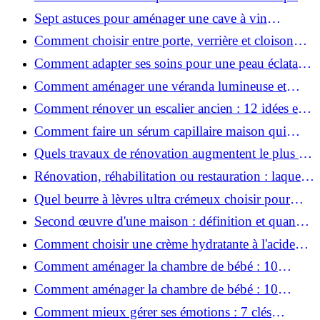
une peau plus saine et rajeunie ?
Sept astuces pour aménager une cave à vin
naturelle chez soi
Comment choisir entre porte, verrière et cloison
coulissante pour séparer vos pièces ?
Comment adapter ses soins pour une peau éclatante
en hiver ?
Comment aménager une véranda lumineuse et
conviviale : 12 idées déco
Comment rénover un escalier ancien : 12 idées et
astuces faciles pas à pas
Comment faire un sérum capillaire maison qui
stimule réellement la pousse des cheveux ?
Quels travaux de rénovation augmentent le plus la
valeur d'une maison pour la revente ?
Rénovation, réhabilitation ou restauration : laquelle
convient le mieux à mon logement ?
Quel beurre à lèvres ultra crémeux choisir pour
lèvres sèches et gercées?
Second œuvre d'une maison : définition et quand
le réaliser
Comment choisir une crème hydratante à l'acide
hyaluronique et niacinamide ?
Comment aménager la chambre de bébé : 10
conseils sécurité, déco et rangement
Comment aménager la chambre de bébé : 10
conseils sécurité, déco et rangement
Comment mieux gérer ses émotions : 7 clés