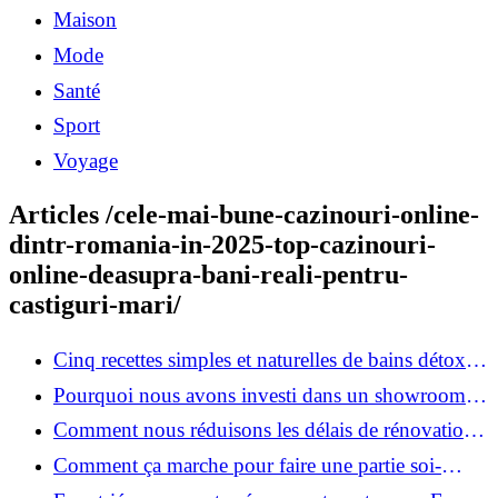
Maison
Mode
Santé
Sport
Voyage
Articles /cele-mai-bune-cazinouri-online-
dintr-romania-in-2025-top-cazinouri-
online-deasupra-bani-reali-pentru-
castiguri-mari/
Cinq recettes simples et naturelles de bains détox
maison
Pourquoi nous avons investi dans un showroom-
atelier et ce que cela apporte aux clients
Comment nous réduisons les délais de rénovation à
3 mois au lieu de 6?
Comment ça marche pour faire une partie soi-
même et nous confier le reste ?