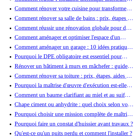
pour une maison économe en énergie ?
Comment rénover votre cuisine pour transformer
votre espace de vie ?
Comment rénover sa salle de bains : prix, étapes et
astuces ?
Comment réussir une rénovation globale pour des
économies et un confort durables?
Comment aménager et optimiser l'espace d'un
studio : 10 astuces pratiques ?
Comment aménager un garage : 10 idées pratiques
et efficaces ?
Pourquoi le DPE obligatoire est essentiel pour
vendre ou louer un bien ?
Rénover un bâtiment à murs en mâchefer : guide
pratique et solutions
Comment rénover sa toiture : prix, étapes, aides et
réglementation ?
Pourquoi la maîtrise d'œuvre d'exécution est-elle
indispensable pour vos chantiers ?
Comment un baume clarifiant au miel et au suif
peut-il purifier la peau ?
Chape ciment ou anhydrite : quel choix selon votre
projet ?
Pourquoi choisir une mission complète de maîtrise
d’œuvre pour réussir vos projets?
Pourquoi faire un constat d'huissier avant travaux ?
Qu'est-ce qu'un puits perdu et comment l'installer ?