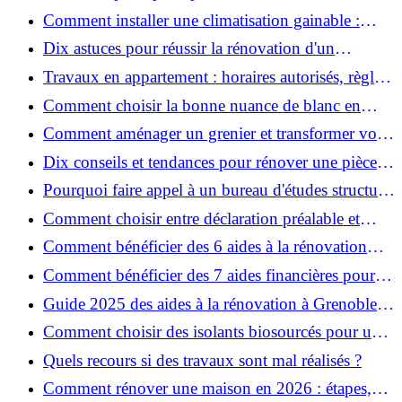
Comment installer une climatisation gainable :
coût, étapes et conseils ?
Dix astuces pour réussir la rénovation d'un
appartement
Travaux en appartement : horaires autorisés, règles
et bonnes pratiques
Comment choisir la bonne nuance de blanc en
décoration et éviter les pièges ?
Comment aménager un grenier et transformer vos
combles en espace habitable ?
Dix conseils et tendances pour rénover une pièce
de la maison
Pourquoi faire appel à un bureau d'études structure
pour garantir la sécurité de vos rénovations ?
Comment choisir entre déclaration préalable et
permis de construire pour vos travaux ?
Comment bénéficier des 6 aides à la rénovation
énergétique à Grenoble ?
Comment bénéficier des 7 aides financières pour la
rénovation énergétique à Voiron ?
Guide 2025 des aides à la rénovation à Grenoble et
Voiron : MaPrimeRénov’, CEE, aides locales
Comment choisir des isolants biosourcés pour une
rénovation écologique ?
Quels recours si des travaux sont mal réalisés ?
Comment rénover une maison en 2026 : étapes,