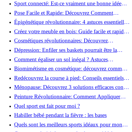
vie saine!
Sport connecté: Est-ce vraiment une bonne idée
pour vous?
Pose Facile et Rapide: Découvrez Comment
Monter des Carreaux de Béton Cellulaire!
Épigénétique révolutionnaire: 4 astuces essentielles
pour transformer votre bien-être!
Créez votre meuble en bois: Guide facile et rapide
pour débutants!
Cosmétiques révolutionnaires: Découvrez
comment les fermes verticales transforment la
Dépression: Enfiler ses baskets pourrait être la
beauté!
solution!
Comment égaliser un sol inégal ? Astuces
infaillibles pour réussir !
Biomimétisme en cosmétique: découvrez comment
la nature inspire l'avenir des soins beauté!
Redécouvrez la course à pied: Conseils essentiels
pour reprendre!
Ménopause: Découvrez 3 solutions efficaces contre
les bouffées de chaleur!
Peinture Révolutionnaire: Comment Appliquer
Deux Couleurs Sur Une Porte!
Quel sport est fait pour moi ?
Habiller bébé pendant la fièvre : les bases
Quels sont les meilleurs sports idéaux pour mon
enfant ?