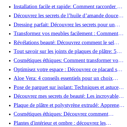
l'huile de ricin!
Installation facile et rapide: Comment raccorder un
luminaire au plafond!
Découvrez les secrets de l’huile d’amande douce :
Pourquoi vous devez l'adopter!
Dressing parfait: Découvrez les secrets pour un
rangement optimal!
Transformez vos meubles facilement : Comment
installer des roulettes en un clin d'œil !
Révélations beauté: Découvrez comment le sel
transforme votre routine!
Tout savoir sur les joints de plaques de plâtre: 5
questions clés pour comprendre les fissures!
Cosmétiques éthiques: Comment transformer votre
routine beauté!
Optimisez votre espace : Découvrez ce placard sous
rampant à portes coulissantes!
Aloe Vera: 4 conseils essentiels pour un choix
parfait!
Pose de parquet sur isolant: Techniques et astuces
pour un sol parfait!
Découvrez mes secrets de beauté: Les incroyables
vertus du raisin!
Plaque de plâtre et polystyrène extrudé: Apprenez
à les coller efficacement!
Cosmétiques éthiques: Découvrez comment
transformer votre routine beauté!
Plantes d'intérieur et ombre : découvrez les