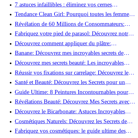
pour Chaque Matériau!
7 astuces infaillibles : éliminez vos cernes
rapidement !
Tendance Clean Girl: Pourquoi toutes les femmes
l'adoptent?
Révélation de 60 Millions de Consommateurs:
Découvrez le meilleur fond de teint pour votre
Fabriquez votre pied de parasol: Découvrez notre
peau!
tutoriel facile !
Découvrez comment appliquer du plâtre:
Techniques pour un mur intérieur parfait!
Banane: Découvrez mes incroyables secrets de
beauté!
Découvrez mes secrets beauté: Les incroyables
vertus du curcuma!
Réussir vos fixations sur carrelage: Découvrez les
astuces infaillibles !
Santé et Beauté: Découvrez les Secrets pour un
Bien-être Optimal!
Guide Ultime: 8 Peintures Incontournables pour
Bois Extérieurs!
Révélations Beauté: Découvrez Mes Secrets avec le
Thé Vert Matcha!
Découvrez le Bicarbonate: Astuces Incroyables
pour Votre Quotidien!
Cosmétiques Naturels: Découvrez les Secrets de
Beauté Éco-responsables!
Fabriquez vos cosmétiques: le guide ultime des
produits de beauté maison!