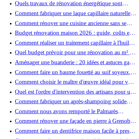
astuces bois ?
Quels travaux de rénovation énergétique sont
éligibles à MaPrimeRénov' ?
Comment fabriquer une laque capillaire naturelle
maison ?
Comment rénover une cuisine ancienne sans se
ruiner ?
Budget rénovation maison 2026 : guide, coûts et
astuces
Comment réaliser un traitement capillaire à l'huile
maison efficace ?
Quel budget prévoir pour une rénovation au m² en
2026 ?
Aménager une buanderie : 20 idées et astuces gain
de place pour un espace fonctionnel et stylé
Comment faire un baume fouetté au suif soyeux,
fait maison ?
Comment choisir le maître d'œuvre idéal pour vos
travaux de rénovation ?
Quel est l'ordre d'intervention des artisans pour une
rénovation ?
Comment fabriquer un après-shampoing solide
naturel pour cheveux ?
Comment nous avons remporté le Palmarès
(Ré)HABITER 2025 : les coulisses du projet primé
Comment rénover une façade en pierre à Grenoble
?
: techniques, coûts et conseils
Comment faire un dentifrice maison facile à presser
?