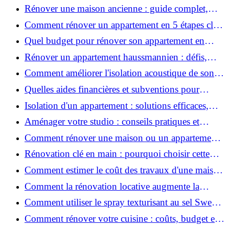
coûts et conseils ?
Rénover une maison ancienne : guide complet,
étapes, budget et astuces
Comment rénover un appartement en 5 étapes clés
?
Quel budget pour rénover son appartement en
2026 ?
Rénover un appartement haussmannien : défis,
conseils pratiques et estimation des prix
Comment améliorer l'isolation acoustique de son
appartement ?
Quelles aides financières et subventions pour
rénover votre appartement en 2026 ?
Isolation d'un appartement : solutions efficaces,
prix et conseils
Aménager votre studio : conseils pratiques et
erreurs à éviter
Comment rénover une maison ou un appartement
avec 50 000 € : budget, étapes et astuces ?
Rénovation clé en main : pourquoi choisir cette
solution et à quoi faire attention ?
Comment estimer le coût des travaux d'une maison
?
Comment la rénovation locative augmente la
rentabilité de votre parc immobilier ?
Comment utiliser le spray texturisant au sel Sweet
Salt pour des cheveux effet plage ?
Comment rénover votre cuisine : coûts, budget et