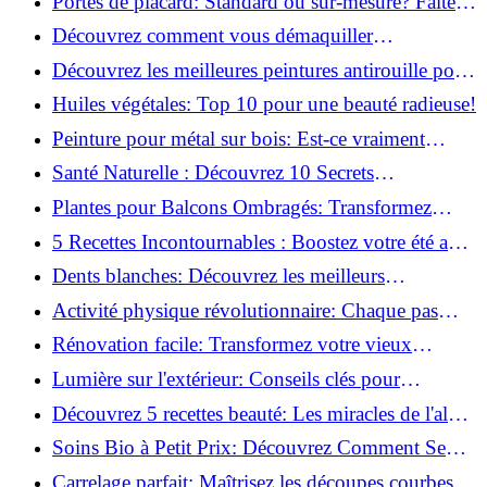
Portes de placard: Standard ou sur-mesure? Faites
le meilleur choix!
Découvrez comment vous démaquiller
naturellement: Astuces et secrets révélés!
Découvrez les meilleures peintures antirouille pour
le fer: Top 12 analysé!
Huiles végétales: Top 10 pour une beauté radieuse!
Peinture pour métal sur bois: Est-ce vraiment
possible?
Santé Naturelle : Découvrez 10 Secrets
Incontournables pour un Bien-être Optimal!
Plantes pour Balcons Ombragés: Transformez
votre Terrasse en Oasis Verte!
5 Recettes Incontournables : Boostez votre été avec
des huiles essentielles!
Dents blanches: Découvrez les meilleurs
ingrédients naturels!
Activité physique révolutionnaire: Chaque pas
compte pour votre santé!
Rénovation facile: Transformez votre vieux
parquet irrégulier en un clin d'œil!
Lumière sur l'extérieur: Conseils clés pour
concevoir et installer votre éclairage!
Découvrez 5 recettes beauté: Les miracles de l'aloe
vera pour votre peau!
Soins Bio à Petit Prix: Découvrez Comment Se
Chouchouter Pour Moins de 35€!
Carrelage parfait: Maîtrisez les découpes courbes