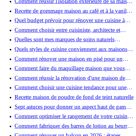
Comment réussir l'isolation extérieure de sa maison
pour une rénovation performante et durable ?
Recette de gommage maison au café et à la vanille
pour une peau douce
Quel budget prévoir pour rénover une cuisine à
Voiron en 2026 : coûts et aides locales ?
Comment choisir entre cuisiniste, architecte et
contractant général à Voiron ?
Quelles sont mes marques de soins naturels
préférées ?
Quels styles de cuisine conviennent aux maisons et
appartements du Voironnais ?
Comment rénover une maison en pisé pour un
habitat sain et performant ?
Comment faire du maquillage maison que vous
utiliserez vraiment ?
Comment réussir la rénovation d'une maison de
ville en 2026 ?
Comment choisir une cuisine tendance pour une
rénovation en 2026 ?
Recette maison de poudre de fond de teint naturelle
Sept astuces pour donner un aspect haut de gamme
à votre cuisine
Comment optimiser le rangement de votre cuisine
et gagner de la place ?
Comment fabriquer des barres de lotion au beurre
de karité ?
Comment rénover un balcon en 2026 : étapes,