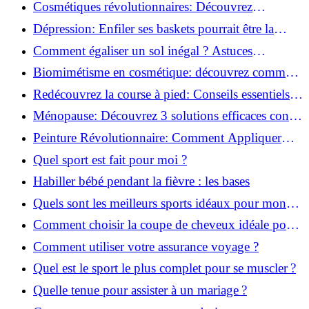
pour débutants!
Cosmétiques révolutionnaires: Découvrez
comment les fermes verticales transforment la
Dépression: Enfiler ses baskets pourrait être la
beauté!
solution!
Comment égaliser un sol inégal ? Astuces
infaillibles pour réussir !
Biomimétisme en cosmétique: découvrez comment
la nature inspire l'avenir des soins beauté!
Redécouvrez la course à pied: Conseils essentiels
pour reprendre!
Ménopause: Découvrez 3 solutions efficaces contre
les bouffées de chaleur!
Peinture Révolutionnaire: Comment Appliquer
Deux Couleurs Sur Une Porte!
Quel sport est fait pour moi ?
Habiller bébé pendant la fièvre : les bases
Quels sont les meilleurs sports idéaux pour mon
enfant ?
Comment choisir la coupe de cheveux idéale pour
votre visage ?
Comment utiliser votre assurance voyage ?
Quel est le sport le plus complet pour se muscler ?
Quelle tenue pour assister à un mariage ?