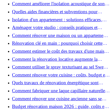
conseils pratiques et estimation des prix
Comment améliorer l'isolation acoustique de son
appartement ?
Quelles aides financières et subventions pour
rénover votre appartement en 2026 ?
Isolation d'un appartement : solutions efficaces,
prix et conseils
Aménager votre studio : conseils pratiques et
erreurs à éviter
Comment rénover une maison ou un appartement
avec 50 000 € : budget, étapes et astuces ?
Rénovation clé en main : pourquoi choisir cette
solution et à quoi faire attention ?
Comment estimer le coût des travaux d'une maison
?
Comment la rénovation locative augmente la
rentabilité de votre parc immobilier ?
Comment utiliser le spray texturisant au sel Sweet
Salt pour des cheveux effet plage ?
Comment rénover votre cuisine : coûts, budget et
astuces bois ?
Quels travaux de rénovation énergétique sont
éligibles à MaPrimeRénov' ?
Comment fabriquer une laque capillaire naturelle
maison ?
Comment rénover une cuisine ancienne sans se
ruiner ?
Budget rénovation maison 2026 : guide, coûts et
astuces