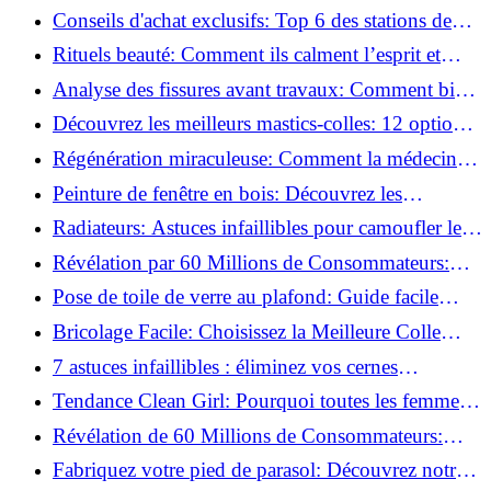
créent des moments pour soi ?
Conseils d'achat exclusifs: Top 6 des stations de
peinture basse pression incontournables!
Rituels beauté: Comment ils calment l’esprit et
chouchoutent votre âme!
Analyse des fissures avant travaux: Comment bien
préparer vos surfaces!
Découvrez les meilleurs mastics-colles: 12 options
dès 6,70 €!
Régénération miraculeuse: Comment la médecine
régénérative peut restaurer votre confiance!
Peinture de fenêtre en bois: Découvrez les
techniques infaillibles pour un résultat parfait!
Radiateurs: Astuces infaillibles pour camoufler les
tuyaux apparents!
Révélation par 60 Millions de Consommateurs:
Découvrez le sérum anti-rides numéro un!
Pose de toile de verre au plafond: Guide facile
pour débutants!
Bricolage Facile: Choisissez la Meilleure Colle
pour Chaque Matériau!
7 astuces infaillibles : éliminez vos cernes
rapidement !
Tendance Clean Girl: Pourquoi toutes les femmes
l'adoptent?
Révélation de 60 Millions de Consommateurs:
Découvrez le meilleur fond de teint pour votre
Fabriquez votre pied de parasol: Découvrez notre
peau!