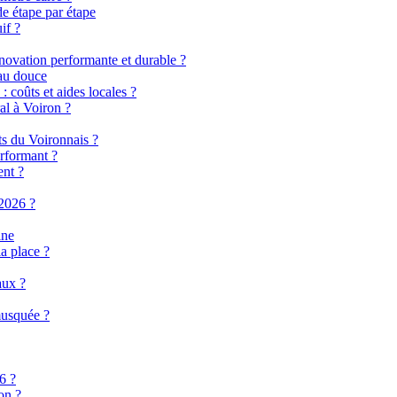
de étape par étape
if ?
énovation performante et durable ?
eau douce
 coûts et aides locales ?
al à Voiron ?
ts du Voironnais ?
rformant ?
ent ?
2026 ?
ine
a place ?
aux ?
musquée ?
6 ?
on ?