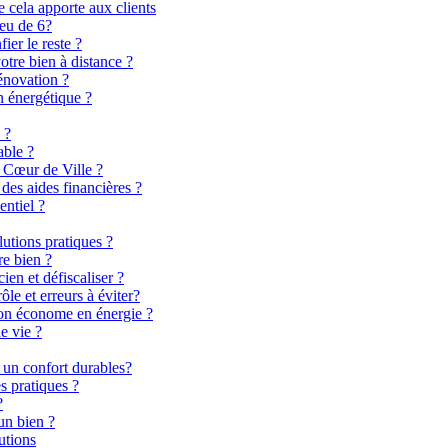
 cela apporte aux clients
ieu de 6?
er le reste ?
otre bien à distance ?
énovation ?
n énergétique ?
 ?
able ?
 Cœur de Ville ?
es aides financières ?
entiel ?
lutions pratiques ?
re bien ?
en et défiscaliser ?
le et erreurs à éviter?
son économe en énergie ?
e vie ?
 un confort durables?
s pratiques ?
?
un bien ?
utions