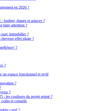
partement en 2026 ?
 budget, étapes et astuces ?
i faire attention ?
e parc immobilier ?
 cheveux effet plage ?
imeRénov' ?
ce ?
 un espace fonctionnel et stylé
énovation ?
?
eveux ?
 les coulisses du projet primé ?
coûts et conseils
mètre carré ?