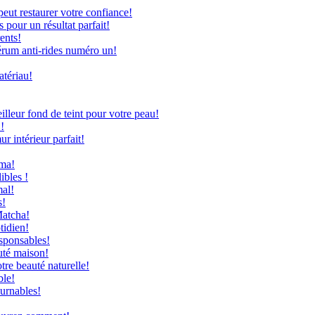
ut restaurer votre confiance!
 pour un résultat parfait!
ents!
rum anti-rides numéro un!
atériau!
leur fond de teint pour votre peau!
!
 intérieur parfait!
uma!
ibles !
mal!
s!
Matcha!
tidien!
sponsables!
uté maison!
re beauté naturelle!
ble!
ournables!