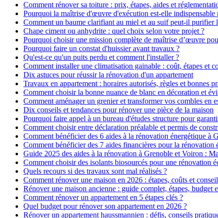
Comment rénover sa toiture : prix, étapes, aides et réglementati
Pourquoi la maîtrise d'œuvre d'exécution est-elle indispensable 
Comment un baume clarifiant au miel et au suif peut-il purifier 
Chape ciment ou anhydrite : quel choix selon votre projet ?
Pourquoi choisir une mission complète de maîtrise d’œuvre pour
Pourquoi faire un constat d'huissier avant travaux ?
Qu'est-ce qu'un puits perdu et comment l'installer ?
Comment installer une climatisation gainable : coût, étapes et co
Dix astuces pour réussir la rénovation d'un appartement
Travaux en appartement : horaires autorisés, règles et bonnes pr
Comment choisir la bonne nuance de blanc en décoration et évit
Comment aménager un grenier et transformer vos combles en es
Dix conseils et tendances pour rénover une pièce de la maison
Pourquoi faire appel à un bureau d'études structure pour garanti
Comment choisir entre déclaration préalable et permis de constr
Comment bénéficier des 6 aides à la rénovation énergétique à 
Comment bénéficier des 7 aides financières pour la rénovation 
Guide 2025 des aides à la rénovation à Grenoble et Voiron : 
Comment choisir des isolants biosourcés pour une rénovation é
Quels recours si des travaux sont mal réalisés ?
Comment rénover une maison en 2026 : étapes, coûts et conseil
Rénover une maison ancienne : guide complet, étapes, budget e
Comment rénover un appartement en 5 étapes clés ?
Quel budget pour rénover son appartement en 2026 ?
Rénover un appartement haussmannien : défis, conseils pratiques