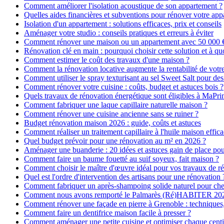
Comment améliorer l'isolation acoustique de son appartement ?
Quelles aides financières et subventions pour rénover votre ap
Isolation d'un appartement : solutions efficaces, prix et conseils
Aménager votre studio : conseils pratiques et erreurs à éviter
Comment rénover une maison ou un appartement avec 50 000 € :
Rénovation clé en main : pourquoi choisir cette solution et à quo
Comment estimer le coût des travaux d'une maison ?
Comment la rénovation locative augmente la rentabilité de votr
Comment utiliser le spray texturisant au sel Sweet Salt pour des
Comment rénover votre cuisine : coûts, budget et astuces bois ?
Quels travaux de rénovation énergétique sont éligibles à MaPr
Comment fabriquer une laque capillaire naturelle maison ?
Comment rénover une cuisine ancienne sans se ruiner ?
Budget rénovation maison 2026 : guide, coûts et astuces
Comment réaliser un traitement capillaire à l'huile maison effica
Quel budget prévoir pour une rénovation au m² en 2026 ?
Aménager une buanderie : 20 idées et astuces gain de place pour
Comment faire un baume fouetté au suif soyeux, fait maison ?
Comment choisir le maître d'œuvre idéal pour vos travaux de r
Quel est l'ordre d'intervention des artisans pour une rénovation 
Comment fabriquer un après-shampoing solide naturel pour ch
Comment nous avons remporté le Palmarès (Ré)HABITER 2025 :
Comment rénover une façade en pierre à Grenoble : techniques, 
Comment faire un dentifrice maison facile à presser ?
Comment aménager une petite cuisine et optimiser chaque centi