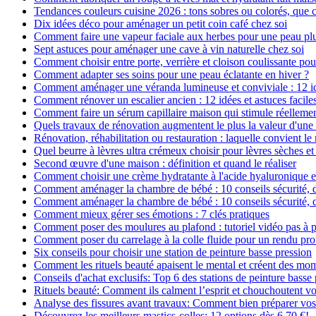
Tendances couleurs cuisine 2026 : tons sobres ou colorés, que c
Dix idées déco pour aménager un petit coin café chez soi
Comment faire une vapeur faciale aux herbes pour une peau plus
Sept astuces pour aménager une cave à vin naturelle chez soi
Comment choisir entre porte, verrière et cloison coulissante pou
Comment adapter ses soins pour une peau éclatante en hiver ?
Comment aménager une véranda lumineuse et conviviale : 12 i
Comment rénover un escalier ancien : 12 idées et astuces facile
Comment faire un sérum capillaire maison qui stimule réelleme
Quels travaux de rénovation augmentent le plus la valeur d'une
Rénovation, réhabilitation ou restauration : laquelle convient 
Quel beurre à lèvres ultra crémeux choisir pour lèvres sèches et
Second œuvre d'une maison : définition et quand le réaliser
Comment choisir une crème hydratante à l'acide hyaluronique e
Comment aménager la chambre de bébé : 10 conseils sécurité, 
Comment aménager la chambre de bébé : 10 conseils sécurité, 
Comment mieux gérer ses émotions : 7 clés pratiques
Comment poser des moulures au plafond : tutoriel vidéo pas à p
Comment poser du carrelage à la colle fluide pour un rendu pro
Six conseils pour choisir une station de peinture basse pression
Comment les rituels beauté apaisent le mental et créent des mom
Conseils d'achat exclusifs: Top 6 des stations de peinture basse
Rituels beauté: Comment ils calment l’esprit et chouchoutent v
Analyse des fissures avant travaux: Comment bien préparer vos
Découvrez les meilleurs mastics-colles: 12 options dès 6,70 €!