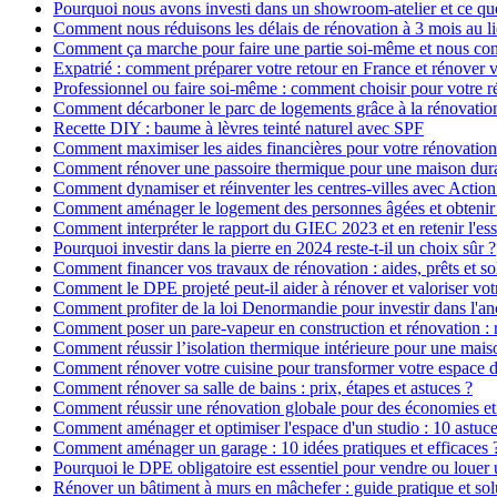
Pourquoi nous avons investi dans un showroom-atelier et ce que
Comment nous réduisons les délais de rénovation à 3 mois au l
Comment ça marche pour faire une partie soi-même et nous confi
Expatrié : comment préparer votre retour en France et rénover v
Professionnel ou faire soi-même : comment choisir pour votre r
Comment décarboner le parc de logements grâce à la rénovatio
Recette DIY : baume à lèvres teinté naturel avec SPF
Comment maximiser les aides financières pour votre rénovation
Comment rénover une passoire thermique pour une maison dur
Comment dynamiser et réinventer les centres-villes avec Action
Comment aménager le logement des personnes âgées et obtenir d
Comment interpréter le rapport du GIEC 2023 et en retenir l'ess
Pourquoi investir dans la pierre en 2024 reste-t-il un choix sûr ?
Comment financer vos travaux de rénovation : aides, prêts et so
Comment le DPE projeté peut-il aider à rénover et valoriser vot
Comment profiter de la loi Denormandie pour investir dans l'anci
Comment poser un pare-vapeur en construction et rénovation : rô
Comment réussir l’isolation thermique intérieure pour une mai
Comment rénover votre cuisine pour transformer votre espace d
Comment rénover sa salle de bains : prix, étapes et astuces ?
Comment réussir une rénovation globale pour des économies et
Comment aménager et optimiser l'espace d'un studio : 10 astuce
Comment aménager un garage : 10 idées pratiques et efficaces 
Pourquoi le DPE obligatoire est essentiel pour vendre ou louer 
Rénover un bâtiment à murs en mâchefer : guide pratique et sol