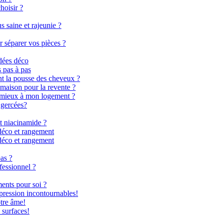
hoisir ?
 saine et rajeunie ?
r séparer vos pièces ?
dées déco
s pas à pas
nt la pousse des cheveux ?
 maison pour la revente ?
le mieux à mon logement ?
 gercées?
t niacinamide ?
déco et rangement
déco et rangement
as ?
fessionnel ?
ents pour soi ?
 pression incontournables!
otre âme!
 surfaces!