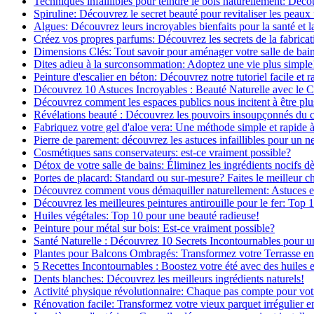
Techniques infaillibles pour teindre le bois naturellement: Dé
Spiruline: Découvrez le secret beauté pour revitaliser les peaux 
Algues: Découvrez leurs incroyables bienfaits pour la santé et l
Créez vos propres parfums: Découvrez les secrets de la fabricati
Dimensions Clés: Tout savoir pour aménager votre salle de bai
Dites adieu à la surconsommation: Adoptez une vie plus simple
Peinture d'escalier en béton: Découvrez notre tutoriel facile et r
Découvrez 10 Astuces Incroyables : Beauté Naturelle avec le 
Découvrez comment les espaces publics nous incitent à être plus
Révélations beauté : Découvrez les pouvoirs insoupçonnés du
Fabriquez votre gel d'aloe vera: Une méthode simple et rapide 
Pierre de parement: découvrez les astuces infaillibles pour un ne
Cosmétiques sans conservateurs: est-ce vraiment possible?
Détox de votre salle de bains: Éliminez les ingrédients nocifs d
Portes de placard: Standard ou sur-mesure? Faites le meilleur c
Découvrez comment vous démaquiller naturellement: Astuces et 
Découvrez les meilleures peintures antirouille pour le fer: Top 
Huiles végétales: Top 10 pour une beauté radieuse!
Peinture pour métal sur bois: Est-ce vraiment possible?
Santé Naturelle : Découvrez 10 Secrets Incontournables pour u
Plantes pour Balcons Ombragés: Transformez votre Terrasse en
5 Recettes Incontournables : Boostez votre été avec des huiles e
Dents blanches: Découvrez les meilleurs ingrédients naturels!
Activité physique révolutionnaire: Chaque pas compte pour vot
Rénovation facile: Transformez votre vieux parquet irrégulier en