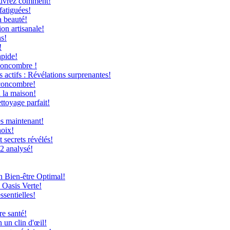
couvrez comment!
fatiguées!
a beauté!
on artisanale!
ns!
!
apide!
Concombre !
 actifs : Révélations surprenantes!
 concombre!
à la maison!
ttoyage parfait!
ès maintenant!
hoix!
secrets révélés!
12 analysé!
n Bien-être Optimal!
 Oasis Verte!
ssentielles!
re santé!
 un clin d'œil!