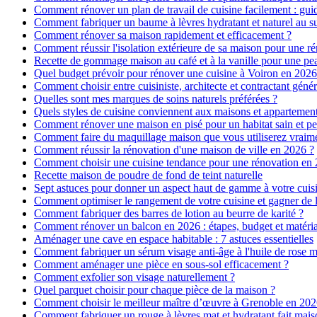
Comment rénover un plan de travail de cuisine facilement : gui
Comment fabriquer un baume à lèvres hydratant et naturel au su
Comment rénover sa maison rapidement et efficacement ?
Comment réussir l'isolation extérieure de sa maison pour une r
Recette de gommage maison au café et à la vanille pour une p
Quel budget prévoir pour rénover une cuisine à Voiron en 2026 :
Comment choisir entre cuisiniste, architecte et contractant génér
Quelles sont mes marques de soins naturels préférées ?
Quels styles de cuisine conviennent aux maisons et appartemen
Comment rénover une maison en pisé pour un habitat sain et pe
Comment faire du maquillage maison que vous utiliserez vraim
Comment réussir la rénovation d'une maison de ville en 2026 ?
Comment choisir une cuisine tendance pour une rénovation en 
Recette maison de poudre de fond de teint naturelle
Sept astuces pour donner un aspect haut de gamme à votre cuis
Comment optimiser le rangement de votre cuisine et gagner de l
Comment fabriquer des barres de lotion au beurre de karité ?
Comment rénover un balcon en 2026 : étapes, budget et matéri
Aménager une cave en espace habitable : 7 astuces essentielles
Comment fabriquer un sérum visage anti-âge à l'huile de rose 
Comment aménager une pièce en sous-sol efficacement ?
Comment exfolier son visage naturellement ?
Quel parquet choisir pour chaque pièce de la maison ?
Comment choisir le meilleur maître d’œuvre à Grenoble en 202
Comment fabriquer un rouge à lèvres mat et hydratant fait mais