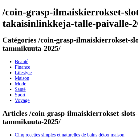
/coin-grasp-ilmaiskierrokset-sl
takaisinlinkkeja-talle-paivalle
Catégories /coin-grasp-ilmaiskierrokset-sl
tammikuuta-2025/
Beauté
Finance
Lifestyle
Maison
Mode
Santé
Sport
Voyage
Articles /coin-grasp-ilmaiskierrokset-slots
tammikuuta-2025/
Cinq recettes simples et naturelles de bains détox maison