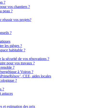
on ?
pour vos chantiers ?
la peau ?
 réussir vos projets?
nseils ?
atiques
er les pièges ?
pace habitable ?
r la sécurité de vos rénovations ?
uire pour vos travaux ?
Grenoble ?
énergétique à Voiron ?
MaPrimeRénov’, CEE, aides locales
cologique ?
s ?
t astuces
 et estimation des prix