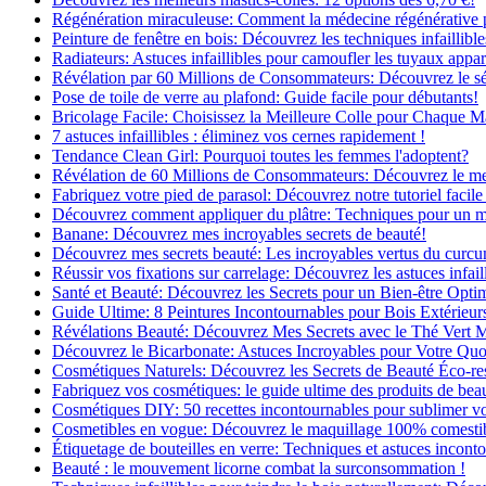
Régénération miraculeuse: Comment la médecine régénérative pe
Peinture de fenêtre en bois: Découvrez les techniques infaillibles
Radiateurs: Astuces infaillibles pour camoufler les tuyaux appar
Révélation par 60 Millions de Consommateurs: Découvrez le sé
Pose de toile de verre au plafond: Guide facile pour débutants!
Bricolage Facile: Choisissez la Meilleure Colle pour Chaque M
7 astuces infaillibles : éliminez vos cernes rapidement !
Tendance Clean Girl: Pourquoi toutes les femmes l'adoptent?
Révélation de 60 Millions de Consommateurs: Découvrez le meil
Fabriquez votre pied de parasol: Découvrez notre tutoriel facile 
Découvrez comment appliquer du plâtre: Techniques pour un mur
Banane: Découvrez mes incroyables secrets de beauté!
Découvrez mes secrets beauté: Les incroyables vertus du curc
Réussir vos fixations sur carrelage: Découvrez les astuces infaill
Santé et Beauté: Découvrez les Secrets pour un Bien-être Opti
Guide Ultime: 8 Peintures Incontournables pour Bois Extérieur
Révélations Beauté: Découvrez Mes Secrets avec le Thé Vert 
Découvrez le Bicarbonate: Astuces Incroyables pour Votre Quo
Cosmétiques Naturels: Découvrez les Secrets de Beauté Éco-re
Fabriquez vos cosmétiques: le guide ultime des produits de bea
Cosmétiques DIY: 50 recettes incontournables pour sublimer vot
Cosmetibles en vogue: Découvrez le maquillage 100% comesti
Étiquetage de bouteilles en verre: Techniques et astuces incont
Beauté : le mouvement licorne combat la surconsommation !