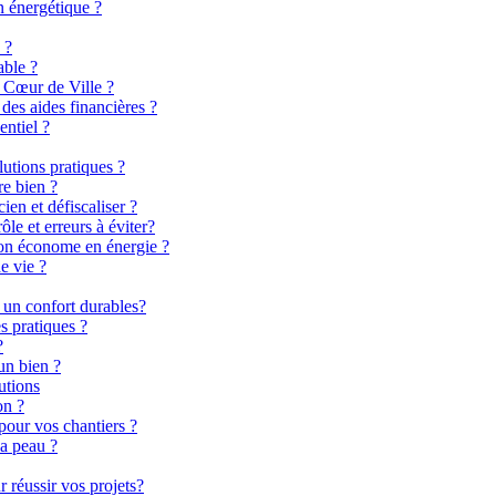
n énergétique ?
 ?
able ?
 Cœur de Ville ?
es aides financières ?
entiel ?
lutions pratiques ?
re bien ?
en et défiscaliser ?
le et erreurs à éviter?
son économe en énergie ?
e vie ?
 un confort durables?
s pratiques ?
?
un bien ?
utions
on ?
pour vos chantiers ?
la peau ?
 réussir vos projets?