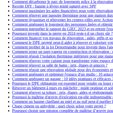
Comment décarboner le parc de logements grâce à la rénovatio
Recette DIY : baume à lèvres teinté naturel avec SPF
Comment maximiser les aides financières pour votre rénovation
Comment rénover une passoire thermique pour une maison dur
Comment dynamiser et réinventer les centres-villes avec Action
Comment aménager le logement des personnes âgées et obtenir d
Comment interpréter le rapport du GIEC 2023 et en retenir l'ess
Pourquoi investir dans la pierre en 2024 reste-t-il un choix sûr ?
Comment financer vos travaux de rénovation : aides, prêts et so
Comment le DPE projeté peut-il aider à rénover et valoriser vot
Comment profiter de la loi Denormandie pour investir dans l'anci
Comment poser un pare-vapeur en construction et rénovation : rô
Comment réussir l’isolation thermique intérieure pour une mai
Comment rénover votre cuisine pour transformer votre espace d
Comment rénover sa salle de bains : prix, étapes et astuces ?
Comment réussir une rénovation globale pour des économies et
Comment aménager et optimiser l'espace d'un studio : 10 astuce
Comment aménager un garage : 10 idées pratiques et efficaces 
Pourquoi le DPE obligatoire est essentiel pour vendre ou louer 
Rénover un bâtiment à murs en mâchefer : guide pratique et sol
Comment rénover sa toiture : prix, étapes, aides et réglementati
Pourquoi la maîtrise d'œuvre d'exécution est-elle indispensable 
Comment un baume clarifiant au miel et au suif peut-il purifier 
Chape ciment ou anhydrite : quel choix selon votre projet ?
Pourquoi choisir une mission complète de maîtrise d’œuvre pour