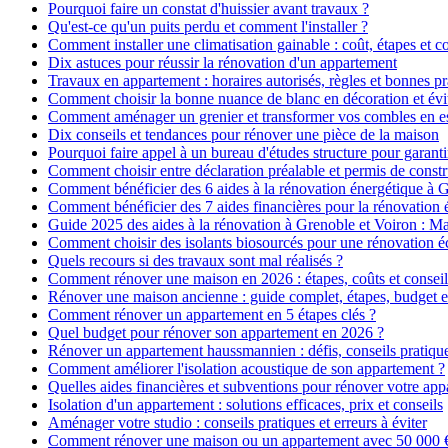
Pourquoi faire un constat d'huissier avant travaux ?
Qu'est-ce qu'un puits perdu et comment l'installer ?
Comment installer une climatisation gainable : coût, étapes et co
Dix astuces pour réussir la rénovation d'un appartement
Travaux en appartement : horaires autorisés, règles et bonnes pr
Comment choisir la bonne nuance de blanc en décoration et évit
Comment aménager un grenier et transformer vos combles en es
Dix conseils et tendances pour rénover une pièce de la maison
Pourquoi faire appel à un bureau d'études structure pour garanti
Comment choisir entre déclaration préalable et permis de constr
Comment bénéficier des 6 aides à la rénovation énergétique à 
Comment bénéficier des 7 aides financières pour la rénovation 
Guide 2025 des aides à la rénovation à Grenoble et Voiron : 
Comment choisir des isolants biosourcés pour une rénovation é
Quels recours si des travaux sont mal réalisés ?
Comment rénover une maison en 2026 : étapes, coûts et conseil
Rénover une maison ancienne : guide complet, étapes, budget e
Comment rénover un appartement en 5 étapes clés ?
Quel budget pour rénover son appartement en 2026 ?
Rénover un appartement haussmannien : défis, conseils pratiques
Comment améliorer l'isolation acoustique de son appartement ?
Quelles aides financières et subventions pour rénover votre ap
Isolation d'un appartement : solutions efficaces, prix et conseils
Aménager votre studio : conseils pratiques et erreurs à éviter
Comment rénover une maison ou un appartement avec 50 000 € :