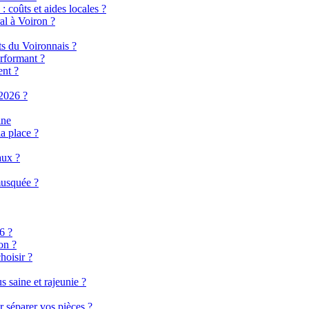
 coûts et aides locales ?
al à Voiron ?
ts du Voironnais ?
rformant ?
ent ?
2026 ?
ine
a place ?
aux ?
musquée ?
6 ?
on ?
hoisir ?
 saine et rajeunie ?
r séparer vos pièces ?