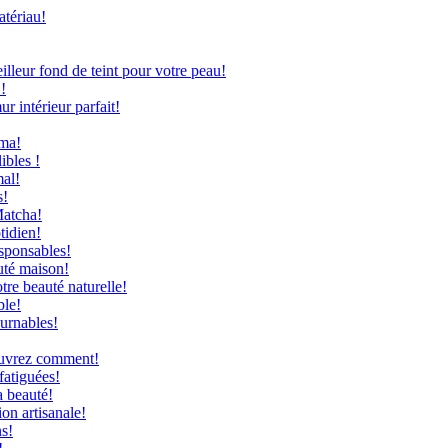
atériau!
leur fond de teint pour votre peau!
!
 intérieur parfait!
uma!
ibles !
mal!
s!
Matcha!
tidien!
sponsables!
uté maison!
re beauté naturelle!
ble!
ournables!
couvrez comment!
fatiguées!
a beauté!
on artisanale!
ns!