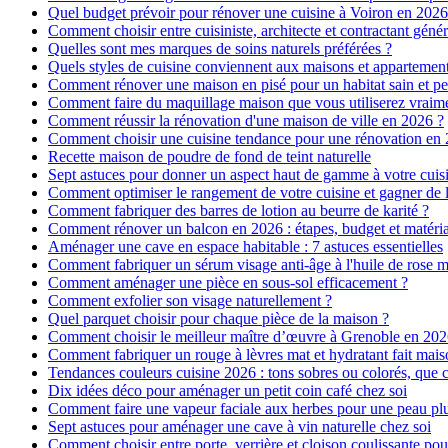
Quel budget prévoir pour rénover une cuisine à Voiron en 2026 :
Comment choisir entre cuisiniste, architecte et contractant génér
Quelles sont mes marques de soins naturels préférées ?
Quels styles de cuisine conviennent aux maisons et appartemen
Comment rénover une maison en pisé pour un habitat sain et pe
Comment faire du maquillage maison que vous utiliserez vraim
Comment réussir la rénovation d'une maison de ville en 2026 ?
Comment choisir une cuisine tendance pour une rénovation en 
Recette maison de poudre de fond de teint naturelle
Sept astuces pour donner un aspect haut de gamme à votre cuis
Comment optimiser le rangement de votre cuisine et gagner de l
Comment fabriquer des barres de lotion au beurre de karité ?
Comment rénover un balcon en 2026 : étapes, budget et matéri
Aménager une cave en espace habitable : 7 astuces essentielles
Comment fabriquer un sérum visage anti-âge à l'huile de rose 
Comment aménager une pièce en sous-sol efficacement ?
Comment exfolier son visage naturellement ?
Quel parquet choisir pour chaque pièce de la maison ?
Comment choisir le meilleur maître d’œuvre à Grenoble en 202
Comment fabriquer un rouge à lèvres mat et hydratant fait mais
Tendances couleurs cuisine 2026 : tons sobres ou colorés, que c
Dix idées déco pour aménager un petit coin café chez soi
Comment faire une vapeur faciale aux herbes pour une peau plus
Sept astuces pour aménager une cave à vin naturelle chez soi
Comment choisir entre porte, verrière et cloison coulissante pou