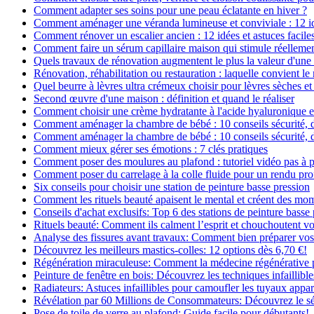
Comment adapter ses soins pour une peau éclatante en hiver ?
Comment aménager une véranda lumineuse et conviviale : 12 i
Comment rénover un escalier ancien : 12 idées et astuces facile
Comment faire un sérum capillaire maison qui stimule réelleme
Quels travaux de rénovation augmentent le plus la valeur d'une
Rénovation, réhabilitation ou restauration : laquelle convient 
Quel beurre à lèvres ultra crémeux choisir pour lèvres sèches et
Second œuvre d'une maison : définition et quand le réaliser
Comment choisir une crème hydratante à l'acide hyaluronique e
Comment aménager la chambre de bébé : 10 conseils sécurité, 
Comment aménager la chambre de bébé : 10 conseils sécurité, 
Comment mieux gérer ses émotions : 7 clés pratiques
Comment poser des moulures au plafond : tutoriel vidéo pas à p
Comment poser du carrelage à la colle fluide pour un rendu pro
Six conseils pour choisir une station de peinture basse pression
Comment les rituels beauté apaisent le mental et créent des mom
Conseils d'achat exclusifs: Top 6 des stations de peinture basse
Rituels beauté: Comment ils calment l’esprit et chouchoutent v
Analyse des fissures avant travaux: Comment bien préparer vos
Découvrez les meilleurs mastics-colles: 12 options dès 6,70 €!
Régénération miraculeuse: Comment la médecine régénérative pe
Peinture de fenêtre en bois: Découvrez les techniques infaillibles
Radiateurs: Astuces infaillibles pour camoufler les tuyaux appar
Révélation par 60 Millions de Consommateurs: Découvrez le sé
Pose de toile de verre au plafond: Guide facile pour débutants!