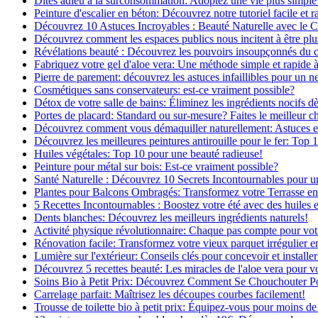
Dites adieu à la surconsommation: Adoptez une vie plus simple
Peinture d'escalier en béton: Découvrez notre tutoriel facile et r
Découvrez 10 Astuces Incroyables : Beauté Naturelle avec le 
Découvrez comment les espaces publics nous incitent à être plus
Révélations beauté : Découvrez les pouvoirs insoupçonnés du
Fabriquez votre gel d'aloe vera: Une méthode simple et rapide 
Pierre de parement: découvrez les astuces infaillibles pour un ne
Cosmétiques sans conservateurs: est-ce vraiment possible?
Détox de votre salle de bains: Éliminez les ingrédients nocifs d
Portes de placard: Standard ou sur-mesure? Faites le meilleur c
Découvrez comment vous démaquiller naturellement: Astuces et 
Découvrez les meilleures peintures antirouille pour le fer: Top 
Huiles végétales: Top 10 pour une beauté radieuse!
Peinture pour métal sur bois: Est-ce vraiment possible?
Santé Naturelle : Découvrez 10 Secrets Incontournables pour u
Plantes pour Balcons Ombragés: Transformez votre Terrasse en
5 Recettes Incontournables : Boostez votre été avec des huiles e
Dents blanches: Découvrez les meilleurs ingrédients naturels!
Activité physique révolutionnaire: Chaque pas compte pour vot
Rénovation facile: Transformez votre vieux parquet irrégulier en
Lumière sur l'extérieur: Conseils clés pour concevoir et installer
Découvrez 5 recettes beauté: Les miracles de l'aloe vera pour v
Soins Bio à Petit Prix: Découvrez Comment Se Chouchouter P
Carrelage parfait: Maîtrisez les découpes courbes facilement!
Trousse de toilette bio à petit prix: Équipez-vous pour moins de