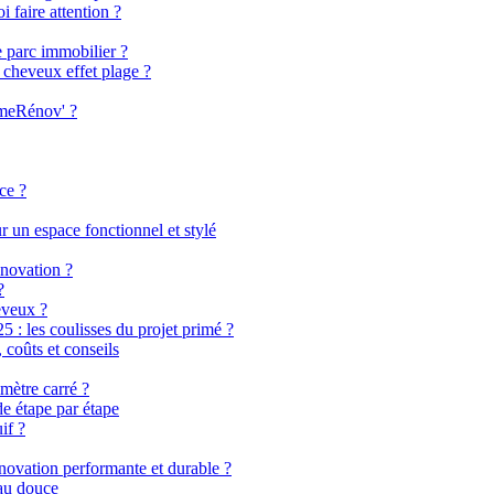
i faire attention ?
e parc immobilier ?
 cheveux effet plage ?
imeRénov' ?
ce ?
 un espace fonctionnel et stylé
énovation ?
?
eveux ?
 les coulisses du projet primé ?
coûts et conseils
mètre carré ?
de étape par étape
if ?
énovation performante et durable ?
eau douce