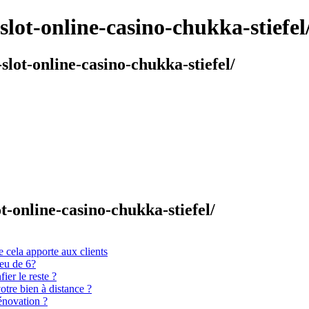
ot-online-casino-chukka-stiefel
lot-online-casino-chukka-stiefel/
-online-casino-chukka-stiefel/
 cela apporte aux clients
ieu de 6?
er le reste ?
otre bien à distance ?
énovation ?