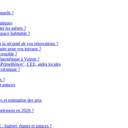
nseils ?
atiques
er les pièges ?
pace habitable ?
r la sécurité de vos rénovations ?
uire pour vos travaux ?
Grenoble ?
énergétique à Voiron ?
MaPrimeRénov’, CEE, aides locales
cologique ?
s ?
t astuces
 et estimation des prix
partement en 2026 ?
 budget, étapes et astuces ?