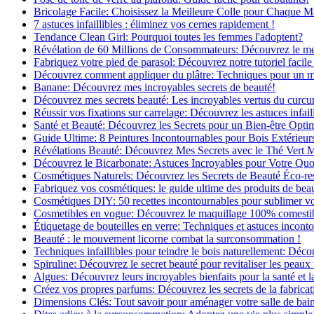
Bricolage Facile: Choisissez la Meilleure Colle pour Chaque M
7 astuces infaillibles : éliminez vos cernes rapidement !
Tendance Clean Girl: Pourquoi toutes les femmes l'adoptent?
Révélation de 60 Millions de Consommateurs: Découvrez le meil
Fabriquez votre pied de parasol: Découvrez notre tutoriel facile 
Découvrez comment appliquer du plâtre: Techniques pour un mur
Banane: Découvrez mes incroyables secrets de beauté!
Découvrez mes secrets beauté: Les incroyables vertus du curc
Réussir vos fixations sur carrelage: Découvrez les astuces infaill
Santé et Beauté: Découvrez les Secrets pour un Bien-être Opti
Guide Ultime: 8 Peintures Incontournables pour Bois Extérieur
Révélations Beauté: Découvrez Mes Secrets avec le Thé Vert 
Découvrez le Bicarbonate: Astuces Incroyables pour Votre Quo
Cosmétiques Naturels: Découvrez les Secrets de Beauté Éco-re
Fabriquez vos cosmétiques: le guide ultime des produits de bea
Cosmétiques DIY: 50 recettes incontournables pour sublimer vot
Cosmetibles en vogue: Découvrez le maquillage 100% comesti
Étiquetage de bouteilles en verre: Techniques et astuces incont
Beauté : le mouvement licorne combat la surconsommation !
Techniques infaillibles pour teindre le bois naturellement: Dé
Spiruline: Découvrez le secret beauté pour revitaliser les peaux 
Algues: Découvrez leurs incroyables bienfaits pour la santé et l
Créez vos propres parfums: Découvrez les secrets de la fabricati
Dimensions Clés: Tout savoir pour aménager votre salle de bai