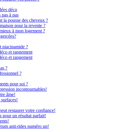
dées déco
s pas à pas
nt la pousse des cheveux ?
 maison pour la revente ?
le mieux à mon logement ?
 gercées?
t niacinamide ?
déco et rangement
déco et rangement
as ?
fessionnel ?
ents pour soi ?
 pression incontournables!
otre âme!
 surfaces!
ut restaurer votre confiance!
 pour un résultat parfait!
ents!
rum anti-rides numéro un!