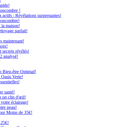
!
apide!
Concombre !
 actifs : Révélations surprenantes!
 concombre!
à la maison!
ttoyage parfait!
ès maintenant!
hoix!
secrets révélés!
12 analysé!
n Bien-être Optimal!
 Oasis Verte!
ssentielles!
re santé!
 un clin d'œil!
 votre éclairage!
otre peau!
our Moins de 35€!
 25€!