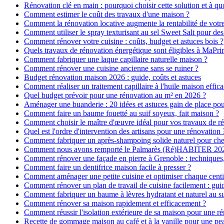
Rénovation clé en main : pourquoi choisir cette solution et à quo
Comment estimer le coût des travaux d'une maison ?
Comment la rénovation locative augmente la rentabilité de votr
Comment utiliser le spray texturisant au sel Sweet Salt pour des
Comment rénover votre cuisine : coûts, budget et astuces bois ?
Quels travaux de rénovation énergétique sont éligibles à MaPr
Comment fabriquer une laque capillaire naturelle maison ?
Comment rénover une cuisine ancienne sans se ruiner ?
Budget rénovation maison 2026 : guide, coûts et astuces
Comment réaliser un traitement capillaire à l'huile maison effica
Quel budget prévoir pour une rénovation au m² en 2026 ?
Aménager une buanderie : 20 idées et astuces gain de place pour
Comment faire un baume fouetté au suif soyeux, fait maison ?
Comment choisir le maître d'œuvre idéal pour vos travaux de r
Quel est l'ordre d'intervention des artisans pour une rénovation 
Comment fabriquer un après-shampoing solide naturel pour ch
Comment nous avons remporté le Palmarès (Ré)HABITER 2025 :
Comment rénover une façade en pierre à Grenoble : techniques, 
Comment faire un dentifrice maison facile à presser ?
Comment aménager une petite cuisine et optimiser chaque centi
Comment rénover un plan de travail de cuisine facilement : gui
Comment fabriquer un baume à lèvres hydratant et naturel au su
Comment rénover sa maison rapidement et efficacement ?
Comment réussir l'isolation extérieure de sa maison pour une r
Recette de gommage maison au café et à la vanille pour une p