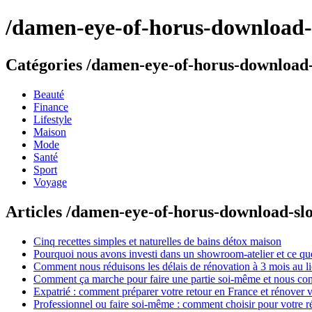
/damen-eye-of-horus-download-sl
Catégories /damen-eye-of-horus-download-s
Beauté
Finance
Lifestyle
Maison
Mode
Santé
Sport
Voyage
Articles /damen-eye-of-horus-download-slot
Cinq recettes simples et naturelles de bains détox maison
Pourquoi nous avons investi dans un showroom-atelier et ce que
Comment nous réduisons les délais de rénovation à 3 mois au l
Comment ça marche pour faire une partie soi-même et nous confi
Expatrié : comment préparer votre retour en France et rénover v
Professionnel ou faire soi-même : comment choisir pour votre r