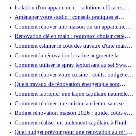
rénover votre appartement en 2026 ?
Isolation d'un appartement : solutions efficaces,
prix et conseils
Aménager votre studio : conseils pratiques et
erreurs à éviter
Comment rénover une maison ou un appartement
avec 50 000 € : budget, étapes et astuces ?
Rénovation clé en main : pourquoi choisir cette
solution et à quoi faire attention ?
Comment estimer le coût des travaux d'une maison
?
Comment la rénovation locative augmente la
rentabilité de votre parc immobilier ?
Comment utiliser le spray texturisant au sel Sweet
Salt pour des cheveux effet plage ?
Comment rénover votre cuisine : coûts, budget et
astuces bois ?
Quels travaux de rénovation énergétique sont
éligibles à MaPrimeRénov' ?
Comment fabriquer une laque capillaire naturelle
maison ?
Comment rénover une cuisine ancienne sans se
ruiner ?
Budget rénovation maison 2026 : guide, coûts et
astuces
Comment réaliser un traitement capillaire à l'huile
maison efficace ?
Quel budget prévoir pour une rénovation au m² en