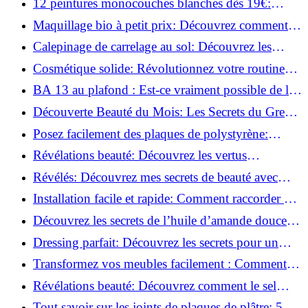
12 peintures monocouches blanches dès 19€:
Découvrez les meilleures offres!
Maquillage bio à petit prix: Découvrez comment
s'équiper pour moins de 50€!
Calepinage de carrelage au sol: Découvrez les
astuces incontournables!
Cosmétique solide: Révolutionnez votre routine
beauté pour zéro déchet!
BA 13 au plafond : Est-ce vraiment possible de les
coller ?
Découverte Beauté du Mois: Les Secrets du Green
Glamour !
Posez facilement des plaques de polystyrène:
Transformez votre plafond sans effort !
Révélations beauté: Découvrez les vertus
insoupçonnées de l'huile de coco!
Révélés: Découvrez mes secrets de beauté avec
l'huile de ricin!
Installation facile et rapide: Comment raccorder un
luminaire au plafond!
Découvrez les secrets de l’huile d’amande douce :
Pourquoi vous devez l'adopter!
Dressing parfait: Découvrez les secrets pour un
rangement optimal!
Transformez vos meubles facilement : Comment
installer des roulettes en un clin d'œil !
Révélations beauté: Découvrez comment le sel
transforme votre routine!
Tout savoir sur les joints de plaques de plâtre: 5