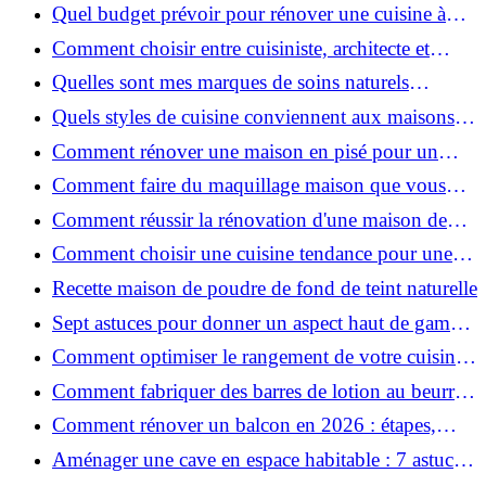
pour une peau douce
Quel budget prévoir pour rénover une cuisine à
Voiron en 2026 : coûts et aides locales ?
Comment choisir entre cuisiniste, architecte et
contractant général à Voiron ?
Quelles sont mes marques de soins naturels
préférées ?
Quels styles de cuisine conviennent aux maisons et
appartements du Voironnais ?
Comment rénover une maison en pisé pour un
habitat sain et performant ?
Comment faire du maquillage maison que vous
utiliserez vraiment ?
Comment réussir la rénovation d'une maison de
ville en 2026 ?
Comment choisir une cuisine tendance pour une
rénovation en 2026 ?
Recette maison de poudre de fond de teint naturelle
Sept astuces pour donner un aspect haut de gamme
à votre cuisine
Comment optimiser le rangement de votre cuisine
et gagner de la place ?
Comment fabriquer des barres de lotion au beurre
de karité ?
Comment rénover un balcon en 2026 : étapes,
budget et matériaux ?
Aménager une cave en espace habitable : 7 astuces
essentielles