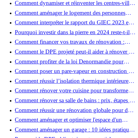
Comment dynamiser et réinventer les centres-villes
avec Action Cœur de Ville ?
Comment aménager le logement des personnes
âgées et obtenir des aides financières ?
Comment interpréter le rapport du GIEC 2023 et
en retenir l'essentiel ?
Pourquoi investir dans la pierre en 2024 reste-t-il
un choix sûr ?
Comment financer vos travaux de rénovation :
aides, prêts et solutions pratiques ?
Comment le DPE projeté peut-il aider à rénover et
valoriser votre bien ?
Comment profiter de la loi Denormandie pour
investir dans l'ancien et défiscaliser ?
Comment poser un pare-vapeur en construction et
rénovation : rôle et erreurs à éviter?
Comment réussir l’isolation thermique intérieure
pour une maison économe en énergie ?
Comment rénover votre cuisine pour transformer
votre espace de vie ?
Comment rénover sa salle de bains : prix, étapes et
astuces ?
Comment réussir une rénovation globale pour des
économies et un confort durables?
Comment aménager et optimiser l'espace d'un
studio : 10 astuces pratiques ?
Comment aménager un garage : 10 idées pratiques
et efficaces ?