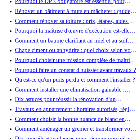
Pourquoi le DPE obligatoire est essentiel pour
vendre ou louer un bien ?
Rénover un bâtiment à murs en mâchefer : guide
pratique et solutions
Comment rénover sa toiture : prix, étapes, aides et
réglementation ?
Pourquoi la maîtrise d'œuvre d'exécution est-elle
indispensable pour vos chantiers ?
Comment un baume clarifiant au miel et au suif
peut-il purifier la peau ?
Chape ciment ou anhydrite : quel choix selon votre
projet ?
Pourquoi choisir une mission complète de maîtrise
d’œuvre pour réussir vos projets?
Pourquoi faire un constat d'huissier avant travaux ?
Qu'est-ce qu'un puits perdu et comment l'installer ?
Comment installer une climatisation gainable :
coût, étapes et conseils ?
Dix astuces pour réussir la rénovation d'un
appartement
Travaux en appartement : horaires autorisés, règles
et bonnes pratiques
Comment choisir la bonne nuance de blanc en
décoration et éviter les pièges ?
Comment aménager un grenier et transformer vos
combles en espace habitable ?
Dix conseils et tendances pour rénover une pièce