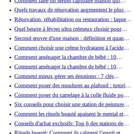
Comment faire un sérum capillaire maison qui
stimule réellement la pousse des cheveux ?
Quels travaux de rénovation augmentent le plus la
valeur d'une maison pour la revente ?
Rénovation, réhabilitation ou restauration : laquelle
convient le mieux à mon logement ?
Quel beurre à lèvres ultra crémeux choisir pour
lèvres sèches et gercées?
Second œuvre d'une maison : définition et quand
le réaliser
Comment choisir une crème hydratante à l'acide
hyaluronique et niacinamide ?
Comment aménager la chambre de bébé : 10
conseils sécurité, déco et rangement
Comment aménager la chambre de bébé : 10
conseils sécurité, déco et rangement
Comment mieux gérer ses émotions : 7 clés
pratiques
Comment poser des moulures au plafond : tutoriel
vidéo pas à pas ?
Comment poser du carrelage à la colle fluide pour
un rendu professionnel ?
Six conseils pour choisir une station de peinture
basse pression
Comment les rituels beauté apaisent le mental et
créent des moments pour soi ?
Conseils d'achat exclusifs: Top 6 des stations de
peinture basse pression incontournables!
Rituels beauté: Comment ils calment l’esprit et