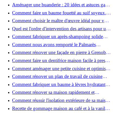
2026 ?
Aménager une buanderie : 20 idées et astuces gain
de place pour un espace fonctionnel et stylé
Comment faire un baume fouetté au suif soyeux,
fait maison ?
Comment choisir le maître d'œuvre idéal pour vos
travaux de rénovation ?
Quel est l'ordre d'intervention des artisans pour une
rénovation ?
Comment fabriquer un après-shampoing solide
naturel pour cheveux ?
Comment nous avons remporté le Palmarès
(Ré)HABITER 2025 : les coulisses du projet primé
Comment rénover une façade en pierre à Grenoble
?
: techniques, coûts et conseils
Comment faire un dentifrice maison facile à presser
?
Comment aménager une petite cuisine et optimiser
chaque centimètre carré ?
Comment rénover un plan de travail de cuisine
facilement : guide étape par étape
Comment fabriquer un baume à lèvres hydratant et
naturel au suif ?
Comment rénover sa maison rapidement et
efficacement ?
Comment réussir l'isolation extérieure de sa maison
pour une rénovation performante et durable ?
Recette de gommage maison au café et à la vanille