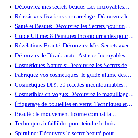
beauté!
Découvrez mes secrets beauté: Les incroyables
vertus du curcuma!
Réussir vos fixations sur carrelage: Découvrez les
astuces infaillibles !
Santé et Beauté: Découvrez les Secrets pour un
Bien-être Optimal!
Guide Ultime: 8 Peintures Incontournables pour
Bois Extérieurs!
Révélations Beauté: Découvrez Mes Secrets avec le
Thé Vert Matcha!
Découvrez le Bicarbonate: Astuces Incroyables
pour Votre Quotidien!
Cosmétiques Naturels: Découvrez les Secrets de
Beauté Éco-responsables!
Fabriquez vos cosmétiques: le guide ultime des
produits de beauté maison!
Cosmétiques DIY: 50 recettes incontournables
pour sublimer votre beauté naturelle!
Cosmetibles en vogue: Découvrez le maquillage
100% comestible!
Étiquetage de bouteilles en verre: Techniques et
astuces incontournables!
Beauté : le mouvement licorne combat la
surconsommation !
Techniques infaillibles pour teindre le bois
naturellement: Découvrez comment!
Spiruline: Découvrez le secret beauté pour