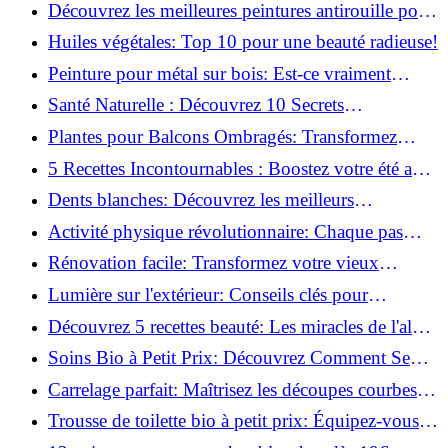
naturellement: Astuces et secrets révélés!
Découvrez les meilleures peintures antirouille pour
le fer: Top 12 analysé!
Huiles végétales: Top 10 pour une beauté radieuse!
Peinture pour métal sur bois: Est-ce vraiment
possible?
Santé Naturelle : Découvrez 10 Secrets
Incontournables pour un Bien-être Optimal!
Plantes pour Balcons Ombragés: Transformez
votre Terrasse en Oasis Verte!
5 Recettes Incontournables : Boostez votre été avec
des huiles essentielles!
Dents blanches: Découvrez les meilleurs
ingrédients naturels!
Activité physique révolutionnaire: Chaque pas
compte pour votre santé!
Rénovation facile: Transformez votre vieux
parquet irrégulier en un clin d'œil!
Lumière sur l'extérieur: Conseils clés pour
concevoir et installer votre éclairage!
Découvrez 5 recettes beauté: Les miracles de l'aloe
vera pour votre peau!
Soins Bio à Petit Prix: Découvrez Comment Se
Chouchouter Pour Moins de 35€!
Carrelage parfait: Maîtrisez les découpes courbes
facilement!
Trousse de toilette bio à petit prix: Équipez-vous
pour moins de 25€!