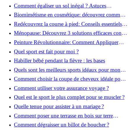
solution!
Comment égaliser un sol inégal ? Astuces
infaillibles pour réussir !
Biomimétisme en cosmétique: découvrez comment
la nature inspire l'avenir des soins beauté!
Redécouvrez la course à pied: Conseils essentiels
pour reprendre!
Ménopause: Découvrez 3 solutions efficaces contre
les bouffées de chaleur!
Peinture Révolutionnaire: Comment Appliquer
Deux Couleurs Sur Une Porte!
Quel sport est fait pour moi ?
Habiller bébé pendant la fièvre : les bases
Quels sont les meilleurs sports idéaux pour mon
enfant ?
Comment choisir la coupe de cheveux idéale pour
votre visage ?
Comment utiliser votre assurance voyage ?
Quel est le sport le plus complet pour se muscler ?
Quelle tenue pour assister à un mariage ?
Comment poser une terrasse en bois sur terre
battue ?
Comment dégraisser un billot de boucher ?