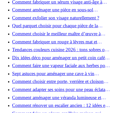
Comment fabriquer un sérum visage anti-âge à
l'huile de rose musquée ?
Comment aménager une pièce en sous-sol
efficacement ?
Comment exfolier son visage naturellement ?
Quel parquet choisir pour chaque pièce de la
maison ?
Comment choisir le meilleur maître d’œuvre à
Grenoble en 2026 ?
Comment fabriquer un rouge à lèvres mat et
hydratant fait maison ?
Tendances couleurs cuisine 2026 : tons sobres ou
colorés, que choisir ?
Dix idées déco pour aménager un petit coin café
chez soi
Comment faire une vapeur faciale aux herbes pour
une peau plus saine et rajeunie ?
Sept astuces pour aménager une cave à vin
naturelle chez soi
Comment choisir entre porte, verrière et cloison
coulissante pour séparer vos pièces ?
Comment adapter ses soins pour une peau éclatante
en hiver ?
Comment aménager une véranda lumineuse et
conviviale : 12 idées déco
Comment rénover un escalier ancien : 12 idées et
astuces faciles pas à pas