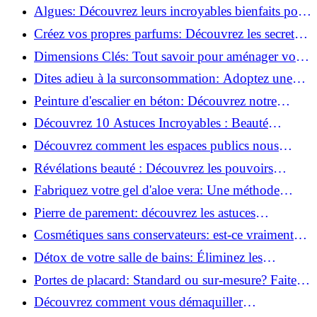
revitaliser les peaux fatiguées!
Algues: Découvrez leurs incroyables bienfaits pour
la santé et la beauté!
Créez vos propres parfums: Découvrez les secrets
de la fabrication artisanale!
Dimensions Clés: Tout savoir pour aménager votre
salle de bains!
Dites adieu à la surconsommation: Adoptez une
vie plus simple!
Peinture d'escalier en béton: Découvrez notre
tutoriel facile et rapide!
Découvrez 10 Astuces Incroyables : Beauté
Naturelle avec le Concombre !
Découvrez comment les espaces publics nous
incitent à être plus actifs : Révélations surprenantes!
Révélations beauté : Découvrez les pouvoirs
insoupçonnés du concombre!
Fabriquez votre gel d'aloe vera: Une méthode
simple et rapide à la maison!
Pierre de parement: découvrez les astuces
infaillibles pour un nettoyage parfait!
Cosmétiques sans conservateurs: est-ce vraiment
possible?
Détox de votre salle de bains: Éliminez les
ingrédients nocifs dès maintenant!
Portes de placard: Standard ou sur-mesure? Faites
le meilleur choix!
Découvrez comment vous démaquiller