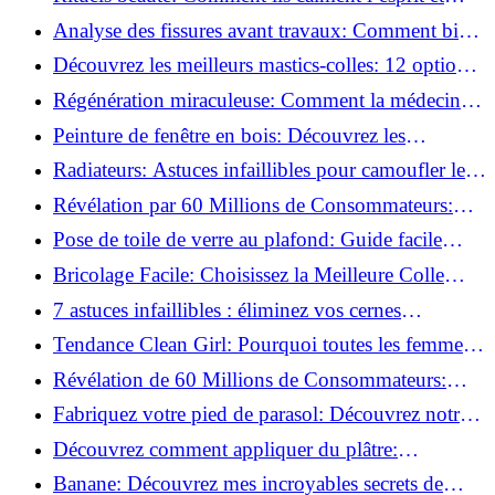
chouchoutent votre âme!
Analyse des fissures avant travaux: Comment bien
préparer vos surfaces!
Découvrez les meilleurs mastics-colles: 12 options
dès 6,70 €!
Régénération miraculeuse: Comment la médecine
régénérative peut restaurer votre confiance!
Peinture de fenêtre en bois: Découvrez les
techniques infaillibles pour un résultat parfait!
Radiateurs: Astuces infaillibles pour camoufler les
tuyaux apparents!
Révélation par 60 Millions de Consommateurs:
Découvrez le sérum anti-rides numéro un!
Pose de toile de verre au plafond: Guide facile
pour débutants!
Bricolage Facile: Choisissez la Meilleure Colle
pour Chaque Matériau!
7 astuces infaillibles : éliminez vos cernes
rapidement !
Tendance Clean Girl: Pourquoi toutes les femmes
l'adoptent?
Révélation de 60 Millions de Consommateurs:
Découvrez le meilleur fond de teint pour votre
Fabriquez votre pied de parasol: Découvrez notre
peau!
tutoriel facile !
Découvrez comment appliquer du plâtre:
Techniques pour un mur intérieur parfait!
Banane: Découvrez mes incroyables secrets de