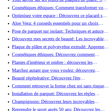
questions clés pour comprendre les fissures!
Cosmétiques éthiques: Comment transformer votre
routine beauté!
Optimisez votre espace : Découvrez ce placard sous
rampant à portes coulissantes!
Aloe Vera: 4 conseils essentiels pour un choix
parfait!
Pose de parquet sur isolant: Techniques et astuces
pour un sol parfait!
Découvrez mes secrets de beauté: Les incroyables
vertus du raisin!
Plaque de plâtre et polystyrène extrudé: Apprenez
à les coller efficacement!
Cosmétiques éthiques: Découvrez comment
transformer votre routine beauté!
Plantes d'intérieur et ombre : découvrez les
meilleures pour votre maison !
Marchez autant que vous voulez: découvrez
pourquoi c'est bénéfique!
Beauté régénérative: Découvrez l'ère
révolutionnaire de la cosmétique verte!
Comment retrouver la forme chez soi sans risque
de blessure: Techniques et conseils sûrs!
Installation de parquet: Découvrez les règles
essentielles à respecter!
Champignons: Découvrez leurs incroyables
pouvoirs antioxydants!
Reprendre le sport après 50 ans: Découvrez les