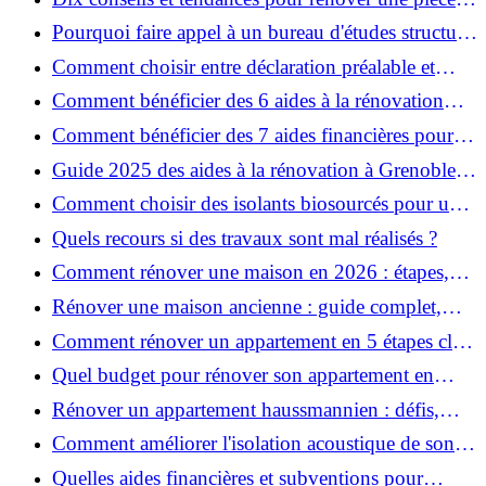
de la maison
Pourquoi faire appel à un bureau d'études structure
pour garantir la sécurité de vos rénovations ?
Comment choisir entre déclaration préalable et
permis de construire pour vos travaux ?
Comment bénéficier des 6 aides à la rénovation
énergétique à Grenoble ?
Comment bénéficier des 7 aides financières pour la
rénovation énergétique à Voiron ?
Guide 2025 des aides à la rénovation à Grenoble et
Voiron : MaPrimeRénov’, CEE, aides locales
Comment choisir des isolants biosourcés pour une
rénovation écologique ?
Quels recours si des travaux sont mal réalisés ?
Comment rénover une maison en 2026 : étapes,
coûts et conseils ?
Rénover une maison ancienne : guide complet,
étapes, budget et astuces
Comment rénover un appartement en 5 étapes clés
?
Quel budget pour rénover son appartement en
2026 ?
Rénover un appartement haussmannien : défis,
conseils pratiques et estimation des prix
Comment améliorer l'isolation acoustique de son
appartement ?
Quelles aides financières et subventions pour