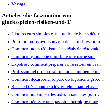
Voyage
Articles /die-faszination-von-
glucksspielen-risiken-und-3/
Cinq recettes simples et naturelles de bains détox
maison
Pourquoi nous avons investi dans un showroom-
atelier et ce que cela apporte aux clients
Comment nous réduisons les délais de rénovation à
3 mois au lieu de 6?
Comment ça marche pour faire une partie soi-
même et nous confier le reste ?
Expatrié : comment préparer votre retour en France
et rénover votre bien à distance ?
Professionnel ou faire soi-même : comment choisir
pour votre rénovation ?
Comment décarboner le parc de logements grâce à
la rénovation énergétique ?
Recette DIY : baume à lèvres teinté naturel avec
SPF
Comment maximiser les aides financières pour
votre rénovation ?
Comment rénover une passoire thermique pour
une maison durable ?