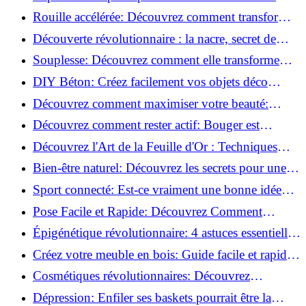
meilleures méthodes!
Rouille accélérée: Découvrez comment transformer
la corrosion en déco tendance!
Découverte révolutionnaire : la nacre, secret de
régénération inouï !
Souplesse: Découvrez comment elle transforme
votre performance sportive!
DIY Béton: Créez facilement vos objets déco
tendance!
Découvrez comment maximiser votre beauté:
Astuces et secrets révélés!
Découvrez comment rester actif: Bouger est
toujours possible!
Découvrez l'Art de la Feuille d'Or : Techniques
Incontournables pour Réussir!
Bien-être naturel: Découvrez les secrets pour une
vie saine!
Sport connecté: Est-ce vraiment une bonne idée
pour vous?
Pose Facile et Rapide: Découvrez Comment
Monter des Carreaux de Béton Cellulaire!
Épigénétique révolutionnaire: 4 astuces essentielles
pour transformer votre bien-être!
Créez votre meuble en bois: Guide facile et rapide
pour débutants!
Cosmétiques révolutionnaires: Découvrez
comment les fermes verticales transforment la
Dépression: Enfiler ses baskets pourrait être la
beauté!