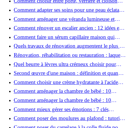
Comment choisir entre porte, verrière et cloison
coulissante pour séparer vos pièces ?
Comment adapter ses soins pour une peau éclatante
en hiver ?
Comment aménager une véranda lumineuse et
conviviale : 12 idées déco
Comment rénover un escalier ancien : 12 idées et
astuces faciles pas à pas
Comment faire un sérum capillaire maison qui
stimule réellement la pousse des cheveux ?
Quels travaux de rénovation augmentent le plus la
valeur d'une maison pour la revente ?
Rénovation, réhabilitation ou restauration : laquelle
convient le mieux à mon logement ?
Quel beurre à lèvres ultra crémeux choisir pour
lèvres sèches et gercées?
Second œuvre d'une maison : définition et quand
le réaliser
Comment choisir une crème hydratante à l'acide
hyaluronique et niacinamide ?
Comment aménager la chambre de bébé : 10
conseils sécurité, déco et rangement
Comment aménager la chambre de bébé : 10
conseils sécurité, déco et rangement
Comment mieux gérer ses émotions : 7 clés
pratiques
Comment poser des moulures au plafond : tutoriel
vidéo pas à pas ?
Comment poser du carrelage à la colle fluide pour