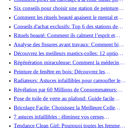
un rendu professionnel ?
Six conseils pour choisir une station de peinture
basse pression
Comment les rituels beauté apaisent le mental et
créent des moments pour soi ?
Conseils d'achat exclusifs: Top 6 des stations de
peinture basse pression incontournables!
Rituels beauté: Comment ils calment l’esprit et
chouchoutent votre âme!
Analyse des fissures avant travaux: Comment bien
préparer vos surfaces!
Découvrez les meilleurs mastics-colles: 12 options
dès 6,70 €!
Régénération miraculeuse: Comment la médecine
régénérative peut restaurer votre confiance!
Peinture de fenêtre en bois: Découvrez les
techniques infaillibles pour un résultat parfait!
Radiateurs: Astuces infaillibles pour camoufler les
tuyaux apparents!
Révélation par 60 Millions de Consommateurs:
Découvrez le sérum anti-rides numéro un!
Pose de toile de verre au plafond: Guide facile
pour débutants!
Bricolage Facile: Choisissez la Meilleure Colle
pour Chaque Matériau!
7 astuces infaillibles : éliminez vos cernes
rapidement !
Tendance Clean Girl: Pourquoi toutes les femmes