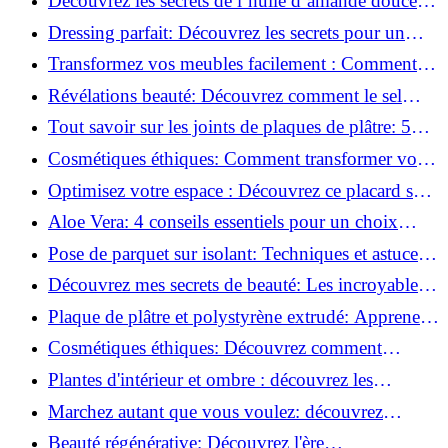
Découvrez les secrets de l’huile d’amande douce :
Pourquoi vous devez l'adopter!
Dressing parfait: Découvrez les secrets pour un
rangement optimal!
Transformez vos meubles facilement : Comment
installer des roulettes en un clin d'œil !
Révélations beauté: Découvrez comment le sel
transforme votre routine!
Tout savoir sur les joints de plaques de plâtre: 5
questions clés pour comprendre les fissures!
Cosmétiques éthiques: Comment transformer votre
routine beauté!
Optimisez votre espace : Découvrez ce placard sous
rampant à portes coulissantes!
Aloe Vera: 4 conseils essentiels pour un choix
parfait!
Pose de parquet sur isolant: Techniques et astuces
pour un sol parfait!
Découvrez mes secrets de beauté: Les incroyables
vertus du raisin!
Plaque de plâtre et polystyrène extrudé: Apprenez
à les coller efficacement!
Cosmétiques éthiques: Découvrez comment
transformer votre routine beauté!
Plantes d'intérieur et ombre : découvrez les
meilleures pour votre maison !
Marchez autant que vous voulez: découvrez
pourquoi c'est bénéfique!
Beauté régénérative: Découvrez l'ère