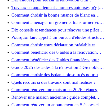
appartement
Travaux en appartement : horaires autorisés, règles
et bonnes pratiques
Comment choisir la bonne nuance de blanc en
décoration et éviter les pièges ?
Comment aménager un grenier et transformer vos
combles en espace habitable ?
Dix conseils et tendances pour rénover une pièce
de la maison
Pourquoi faire appel à un bureau d'études structure
pour garantir la sécurité de vos rénovations ?
Comment choisir entre déclaration préalable et
permis de construire pour vos travaux ?
Comment bénéficier des 6 aides à la rénovation
énergétique à Grenoble ?
Comment bénéficier des 7 aides financières pour la
rénovation énergétique à Voiron ?
Guide 2025 des aides à la rénovation à Grenoble et
Voiron : MaPrimeRénov’, CEE, aides locales
Comment choisir des isolants biosourcés pour une
rénovation écologique ?
Quels recours si des travaux sont mal réalisés ?
Comment rénover une maison en 2026 : étapes,
coûts et conseils ?
Rénover une maison ancienne : guide complet,
étapes, budget et astuces
Comment rénover un appartement en 5 étapes clés