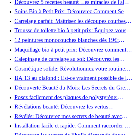
Découvrez 5 recettes beauté: Les miracles de l'aloe
vera pour votre peau!
Soins Bio à Petit Prix: Découvrez Comment Se
Chouchouter Pour Moins de 35€!
Carrelage parfait: Maîtrisez les découpes courbes
facilement!
Trousse de toilette bio à petit prix: Équipez-vous
pour moins de 25€!
12 peintures monocouches blanches dès 19€:
Découvrez les meilleures offres!
Maquillage bio à petit prix: Découvrez comment
s'équiper pour moins de 50€!
Calepinage de carrelage au sol: Découvrez les
astuces incontournables!
Cosmétique solide: Révolutionnez votre routine
beauté pour zéro déchet!
BA 13 au plafond : Est-ce vraiment possible de les
coller ?
Découverte Beauté du Mois: Les Secrets du Green
Glamour !
Posez facilement des plaques de polystyrène:
Transformez votre plafond sans effort !
Révélations beauté: Découvrez les vertus
insoupçonnées de l'huile de coco!
Révélés: Découvrez mes secrets de beauté avec
l'huile de ricin!
Installation facile et rapide: Comment raccorder un
luminaire au plafond!