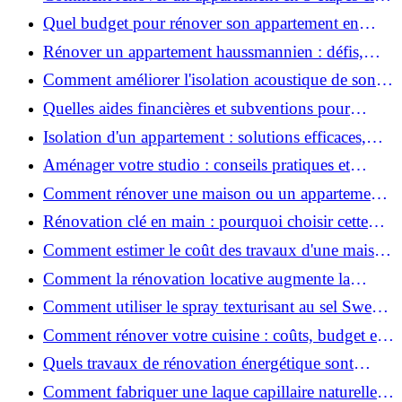
?
Quel budget pour rénover son appartement en
2026 ?
Rénover un appartement haussmannien : défis,
conseils pratiques et estimation des prix
Comment améliorer l'isolation acoustique de son
appartement ?
Quelles aides financières et subventions pour
rénover votre appartement en 2026 ?
Isolation d'un appartement : solutions efficaces,
prix et conseils
Aménager votre studio : conseils pratiques et
erreurs à éviter
Comment rénover une maison ou un appartement
avec 50 000 € : budget, étapes et astuces ?
Rénovation clé en main : pourquoi choisir cette
solution et à quoi faire attention ?
Comment estimer le coût des travaux d'une maison
?
Comment la rénovation locative augmente la
rentabilité de votre parc immobilier ?
Comment utiliser le spray texturisant au sel Sweet
Salt pour des cheveux effet plage ?
Comment rénover votre cuisine : coûts, budget et
astuces bois ?
Quels travaux de rénovation énergétique sont
éligibles à MaPrimeRénov' ?
Comment fabriquer une laque capillaire naturelle