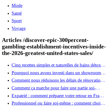
Mode
Santé
Sport
Voyage
Articles /discover-epic-300percent-
gambling-establishment-incentives-inside-
the-2026-greatest-united-states-sales/
Cinq recettes simples et naturelles de bains détox
maison
Pourquoi nous avons investi dans un showroom-
atelier et ce que cela apporte aux clients
Comment nous réduisons les délais de rénovation à
3 mois au lieu de 6?
Comment ça marche pour faire une partie soi-
même et nous confier le reste ?
Expatrié : comment préparer votre retour en France
et rénover votre bien à distance ?
Professionnel ou faire soi-même : comment choisir