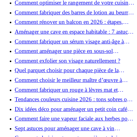
Comment optimiser le rangement de votre cuisine
et gagner de la place ?
Comment fabriquer des barres de lotion au beurre
de karité ?
Comment rénover un balcon en 2026 : étapes,
budget et matériaux ?
Aménager une cave en espace habitable : 7 astuces
essentielles
Comment fabriquer un sérum visage anti-âge à
l'huile de rose musquée ?
Comment aménager une pièce en sous-sol
efficacement ?
Comment exfolier son visage naturellement ?
Quel parquet choisir pour chaque pièce de la
maison ?
Comment choisir le meilleur maître d’œuvre à
Grenoble en 2026 ?
Comment fabriquer un rouge à lèvres mat et
hydratant fait maison ?
Tendances couleurs cuisine 2026 : tons sobres ou
colorés, que choisir ?
Dix idées déco pour aménager un petit coin café
chez soi
Comment faire une vapeur faciale aux herbes pour
une peau plus saine et rajeunie ?
Sept astuces pour aménager une cave à vin
naturelle chez soi