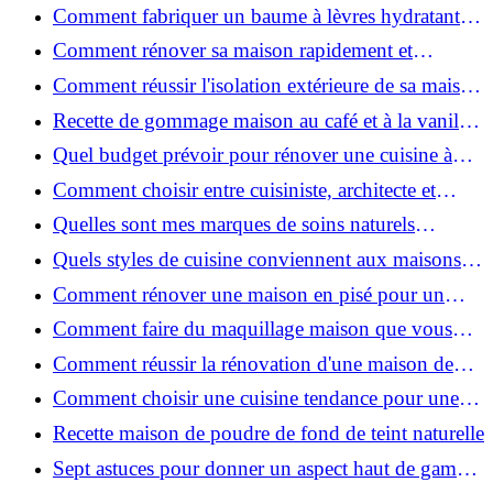
facilement : guide étape par étape
Comment fabriquer un baume à lèvres hydratant et
naturel au suif ?
Comment rénover sa maison rapidement et
efficacement ?
Comment réussir l'isolation extérieure de sa maison
pour une rénovation performante et durable ?
Recette de gommage maison au café et à la vanille
pour une peau douce
Quel budget prévoir pour rénover une cuisine à
Voiron en 2026 : coûts et aides locales ?
Comment choisir entre cuisiniste, architecte et
contractant général à Voiron ?
Quelles sont mes marques de soins naturels
préférées ?
Quels styles de cuisine conviennent aux maisons et
appartements du Voironnais ?
Comment rénover une maison en pisé pour un
habitat sain et performant ?
Comment faire du maquillage maison que vous
utiliserez vraiment ?
Comment réussir la rénovation d'une maison de
ville en 2026 ?
Comment choisir une cuisine tendance pour une
rénovation en 2026 ?
Recette maison de poudre de fond de teint naturelle
Sept astuces pour donner un aspect haut de gamme
à votre cuisine