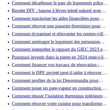
pour votre rénovation ?
Comment décarboner le parc de logements grâce à
la rénovation énergétique ?
Recette DIY : baume à lèvres teinté naturel avec
SPF
Comment maximiser les aides financières pour
votre rénovation ?
Comment rénover une passoire thermique pour
une maison durable ?
Comment dynamiser et réinventer les centres-villes
avec Action Cœur de Ville ?
Comment aménager le logement des personnes
âgées et obtenir des aides financières ?
Comment interpréter le rapport du GIEC 2023 et
en retenir l'essentiel ?
Pourquoi investir dans la pierre en 2024 reste-t-il
un choix sûr ?
Comment financer vos travaux de rénovation :
aides, prêts et solutions pratiques ?
Comment le DPE projeté peut-il aider à rénover et
valoriser votre bien ?
Comment profiter de la loi Denormandie pour
investir dans l'ancien et défiscaliser ?
Comment poser un pare-vapeur en construction et
rénovation : rôle et erreurs à éviter?
Comment réussir l’isolation thermique intérieure
pour une maison économe en énergie ?
Comment rénover votre cuisine pour transformer
votre espace de vie ?