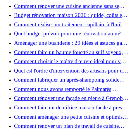
maison ?
Comment rénover une cuisine ancienne sans se
ruiner ?
Budget rénovation maison 2026 : guide, coûts et
astuces
Comment réaliser un traitement capillaire à l'huile
maison efficace ?
Quel budget prévoir pour une rénovation au m² en
2026 ?
Aménager une buanderie : 20 idées et astuces gain
de place pour un espace fonctionnel et stylé
Comment faire un baume fouetté au suif soyeux,
fait maison ?
Comment choisir le maître d'œuvre idéal pour vos
travaux de rénovation ?
Quel est l'ordre d'intervention des artisans pour une
rénovation ?
Comment fabriquer un après-shampoing solide
naturel pour cheveux ?
Comment nous avons remporté le Palmarès
(Ré)HABITER 2025 : les coulisses du projet primé
Comment rénover une façade en pierre à Grenoble
?
: techniques, coûts et conseils
Comment faire un dentifrice maison facile à presser
?
Comment aménager une petite cuisine et optimiser
chaque centimètre carré ?
Comment rénover un plan de travail de cuisine