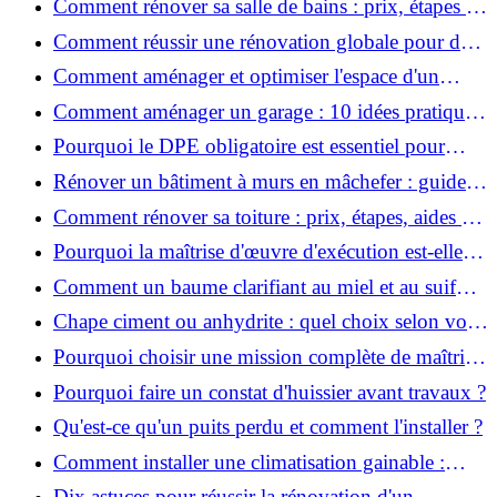
Comment rénover sa salle de bains : prix, étapes et
astuces ?
Comment réussir une rénovation globale pour des
économies et un confort durables?
Comment aménager et optimiser l'espace d'un
studio : 10 astuces pratiques ?
Comment aménager un garage : 10 idées pratiques
et efficaces ?
Pourquoi le DPE obligatoire est essentiel pour
vendre ou louer un bien ?
Rénover un bâtiment à murs en mâchefer : guide
pratique et solutions
Comment rénover sa toiture : prix, étapes, aides et
réglementation ?
Pourquoi la maîtrise d'œuvre d'exécution est-elle
indispensable pour vos chantiers ?
Comment un baume clarifiant au miel et au suif
peut-il purifier la peau ?
Chape ciment ou anhydrite : quel choix selon votre
projet ?
Pourquoi choisir une mission complète de maîtrise
d’œuvre pour réussir vos projets?
Pourquoi faire un constat d'huissier avant travaux ?
Qu'est-ce qu'un puits perdu et comment l'installer ?
Comment installer une climatisation gainable :
coût, étapes et conseils ?
Dix astuces pour réussir la rénovation d'un