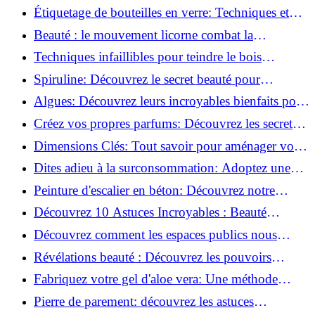
100% comestible!
Étiquetage de bouteilles en verre: Techniques et
astuces incontournables!
Beauté : le mouvement licorne combat la
surconsommation !
Techniques infaillibles pour teindre le bois
naturellement: Découvrez comment!
Spiruline: Découvrez le secret beauté pour
revitaliser les peaux fatiguées!
Algues: Découvrez leurs incroyables bienfaits pour
la santé et la beauté!
Créez vos propres parfums: Découvrez les secrets
de la fabrication artisanale!
Dimensions Clés: Tout savoir pour aménager votre
salle de bains!
Dites adieu à la surconsommation: Adoptez une
vie plus simple!
Peinture d'escalier en béton: Découvrez notre
tutoriel facile et rapide!
Découvrez 10 Astuces Incroyables : Beauté
Naturelle avec le Concombre !
Découvrez comment les espaces publics nous
incitent à être plus actifs : Révélations surprenantes!
Révélations beauté : Découvrez les pouvoirs
insoupçonnés du concombre!
Fabriquez votre gel d'aloe vera: Une méthode
simple et rapide à la maison!
Pierre de parement: découvrez les astuces