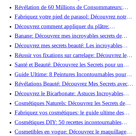
l'adoptent?
Révélation de 60 Millions de Consommateurs:
Découvrez le meilleur fond de teint pour votre
Fabriquez votre pied de parasol: Découvrez notre
peau!
tutoriel facile !
Découvrez comment appliquer du plâtre:
Techniques pour un mur intérieur parfait!
Banane: Découvrez mes incroyables secrets de
beauté!
Découvrez mes secrets beauté: Les incroyables
vertus du curcuma!
Réussir vos fixations sur carrelage: Découvrez les
astuces infaillibles !
Santé et Beauté: Découvrez les Secrets pour un
Bien-être Optimal!
Guide Ultime: 8 Peintures Incontournables pour
Bois Extérieurs!
Révélations Beauté: Découvrez Mes Secrets avec le
Thé Vert Matcha!
Découvrez le Bicarbonate: Astuces Incroyables
pour Votre Quotidien!
Cosmétiques Naturels: Découvrez les Secrets de
Beauté Éco-responsables!
Fabriquez vos cosmétiques: le guide ultime des
produits de beauté maison!
Cosmétiques DIY: 50 recettes incontournables
pour sublimer votre beauté naturelle!
Cosmetibles en vogue: Découvrez le maquillage