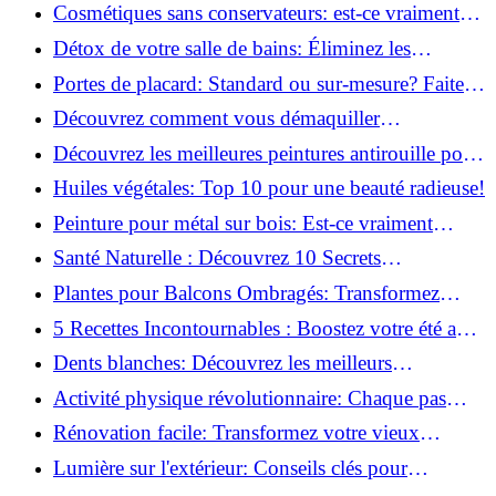
infaillibles pour un nettoyage parfait!
Cosmétiques sans conservateurs: est-ce vraiment
possible?
Détox de votre salle de bains: Éliminez les
ingrédients nocifs dès maintenant!
Portes de placard: Standard ou sur-mesure? Faites
le meilleur choix!
Découvrez comment vous démaquiller
naturellement: Astuces et secrets révélés!
Découvrez les meilleures peintures antirouille pour
le fer: Top 12 analysé!
Huiles végétales: Top 10 pour une beauté radieuse!
Peinture pour métal sur bois: Est-ce vraiment
possible?
Santé Naturelle : Découvrez 10 Secrets
Incontournables pour un Bien-être Optimal!
Plantes pour Balcons Ombragés: Transformez
votre Terrasse en Oasis Verte!
5 Recettes Incontournables : Boostez votre été avec
des huiles essentielles!
Dents blanches: Découvrez les meilleurs
ingrédients naturels!
Activité physique révolutionnaire: Chaque pas
compte pour votre santé!
Rénovation facile: Transformez votre vieux
parquet irrégulier en un clin d'œil!
Lumière sur l'extérieur: Conseils clés pour
concevoir et installer votre éclairage!