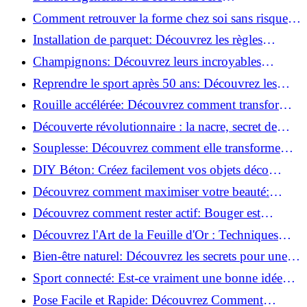
révolutionnaire de la cosmétique verte!
Comment retrouver la forme chez soi sans risque
de blessure: Techniques et conseils sûrs!
Installation de parquet: Découvrez les règles
essentielles à respecter!
Champignons: Découvrez leurs incroyables
pouvoirs antioxydants!
Reprendre le sport après 50 ans: Découvrez les
meilleures méthodes!
Rouille accélérée: Découvrez comment transformer
la corrosion en déco tendance!
Découverte révolutionnaire : la nacre, secret de
régénération inouï !
Souplesse: Découvrez comment elle transforme
votre performance sportive!
DIY Béton: Créez facilement vos objets déco
tendance!
Découvrez comment maximiser votre beauté:
Astuces et secrets révélés!
Découvrez comment rester actif: Bouger est
toujours possible!
Découvrez l'Art de la Feuille d'Or : Techniques
Incontournables pour Réussir!
Bien-être naturel: Découvrez les secrets pour une
vie saine!
Sport connecté: Est-ce vraiment une bonne idée
pour vous?
Pose Facile et Rapide: Découvrez Comment