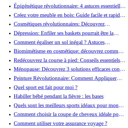
Monter des Carreaux de Béton Cellulaire!
Épigénétique révolutionnaire: 4 astuces essentielles
pour transformer votre bien-être!
Créez votre meuble en bois: Guide facile et rapide
pour débutants!
Cosmétiques révolutionnaires: Découvrez
comment les fermes verticales transforment la
Dépression: Enfiler ses baskets pourrait être la
beauté!
solution!
Comment égaliser un sol inégal ? Astuces
infaillibles pour réussir !
Biomimétisme en cosmétique: découvrez comment
la nature inspire l'avenir des soins beauté!
Redécouvrez la course à pied: Conseils essentiels
pour reprendre!
Ménopause: Découvrez 3 solutions efficaces contre
les bouffées de chaleur!
Peinture Révolutionnaire: Comment Appliquer
Deux Couleurs Sur Une Porte!
Quel sport est fait pour moi ?
Habiller bébé pendant la fièvre : les bases
Quels sont les meilleurs sports idéaux pour mon
enfant ?
Comment choisir la coupe de cheveux idéale pour
votre visage ?
Comment utiliser votre assurance voyage ?