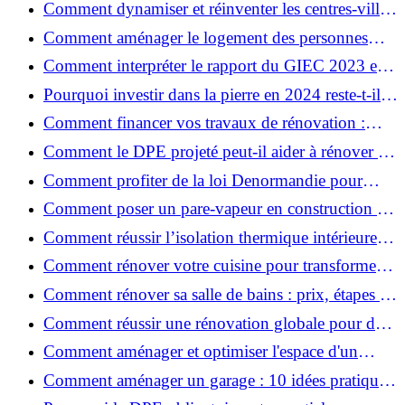
Comment dynamiser et réinventer les centres-villes
avec Action Cœur de Ville ?
Comment aménager le logement des personnes
âgées et obtenir des aides financières ?
Comment interpréter le rapport du GIEC 2023 et
en retenir l'essentiel ?
Pourquoi investir dans la pierre en 2024 reste-t-il
un choix sûr ?
Comment financer vos travaux de rénovation :
aides, prêts et solutions pratiques ?
Comment le DPE projeté peut-il aider à rénover et
valoriser votre bien ?
Comment profiter de la loi Denormandie pour
investir dans l'ancien et défiscaliser ?
Comment poser un pare-vapeur en construction et
rénovation : rôle et erreurs à éviter?
Comment réussir l’isolation thermique intérieure
pour une maison économe en énergie ?
Comment rénover votre cuisine pour transformer
votre espace de vie ?
Comment rénover sa salle de bains : prix, étapes et
astuces ?
Comment réussir une rénovation globale pour des
économies et un confort durables?
Comment aménager et optimiser l'espace d'un
studio : 10 astuces pratiques ?
Comment aménager un garage : 10 idées pratiques
et efficaces ?