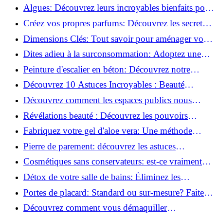
revitaliser les peaux fatiguées!
Algues: Découvrez leurs incroyables bienfaits pour
la santé et la beauté!
Créez vos propres parfums: Découvrez les secrets
de la fabrication artisanale!
Dimensions Clés: Tout savoir pour aménager votre
salle de bains!
Dites adieu à la surconsommation: Adoptez une
vie plus simple!
Peinture d'escalier en béton: Découvrez notre
tutoriel facile et rapide!
Découvrez 10 Astuces Incroyables : Beauté
Naturelle avec le Concombre !
Découvrez comment les espaces publics nous
incitent à être plus actifs : Révélations surprenantes!
Révélations beauté : Découvrez les pouvoirs
insoupçonnés du concombre!
Fabriquez votre gel d'aloe vera: Une méthode
simple et rapide à la maison!
Pierre de parement: découvrez les astuces
infaillibles pour un nettoyage parfait!
Cosmétiques sans conservateurs: est-ce vraiment
possible?
Détox de votre salle de bains: Éliminez les
ingrédients nocifs dès maintenant!
Portes de placard: Standard ou sur-mesure? Faites
le meilleur choix!
Découvrez comment vous démaquiller