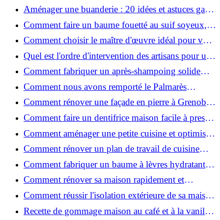
2026 ?
Aménager une buanderie : 20 idées et astuces gain
de place pour un espace fonctionnel et stylé
Comment faire un baume fouetté au suif soyeux,
fait maison ?
Comment choisir le maître d'œuvre idéal pour vos
travaux de rénovation ?
Quel est l'ordre d'intervention des artisans pour une
rénovation ?
Comment fabriquer un après-shampoing solide
naturel pour cheveux ?
Comment nous avons remporté le Palmarès
(Ré)HABITER 2025 : les coulisses du projet primé
Comment rénover une façade en pierre à Grenoble
?
: techniques, coûts et conseils
Comment faire un dentifrice maison facile à presser
?
Comment aménager une petite cuisine et optimiser
chaque centimètre carré ?
Comment rénover un plan de travail de cuisine
facilement : guide étape par étape
Comment fabriquer un baume à lèvres hydratant et
naturel au suif ?
Comment rénover sa maison rapidement et
efficacement ?
Comment réussir l'isolation extérieure de sa maison
pour une rénovation performante et durable ?
Recette de gommage maison au café et à la vanille