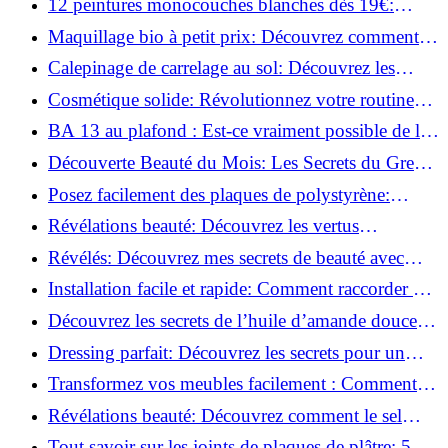
12 peintures monocouches blanches dès 19€:
Découvrez les meilleures offres!
Maquillage bio à petit prix: Découvrez comment
s'équiper pour moins de 50€!
Calepinage de carrelage au sol: Découvrez les
astuces incontournables!
Cosmétique solide: Révolutionnez votre routine
beauté pour zéro déchet!
BA 13 au plafond : Est-ce vraiment possible de les
coller ?
Découverte Beauté du Mois: Les Secrets du Green
Glamour !
Posez facilement des plaques de polystyrène:
Transformez votre plafond sans effort !
Révélations beauté: Découvrez les vertus
insoupçonnées de l'huile de coco!
Révélés: Découvrez mes secrets de beauté avec
l'huile de ricin!
Installation facile et rapide: Comment raccorder un
luminaire au plafond!
Découvrez les secrets de l’huile d’amande douce :
Pourquoi vous devez l'adopter!
Dressing parfait: Découvrez les secrets pour un
rangement optimal!
Transformez vos meubles facilement : Comment
installer des roulettes en un clin d'œil !
Révélations beauté: Découvrez comment le sel
transforme votre routine!
Tout savoir sur les joints de plaques de plâtre: 5