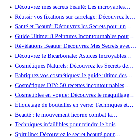
beauté!
Découvrez mes secrets beauté: Les incroyables
vertus du curcuma!
Réussir vos fixations sur carrelage: Découvrez les
astuces infaillibles !
Santé et Beauté: Découvrez les Secrets pour un
Bien-être Optimal!
Guide Ultime: 8 Peintures Incontournables pour
Bois Extérieurs!
Révélations Beauté: Découvrez Mes Secrets avec le
Thé Vert Matcha!
Découvrez le Bicarbonate: Astuces Incroyables
pour Votre Quotidien!
Cosmétiques Naturels: Découvrez les Secrets de
Beauté Éco-responsables!
Fabriquez vos cosmétiques: le guide ultime des
produits de beauté maison!
Cosmétiques DIY: 50 recettes incontournables
pour sublimer votre beauté naturelle!
Cosmetibles en vogue: Découvrez le maquillage
100% comestible!
Étiquetage de bouteilles en verre: Techniques et
astuces incontournables!
Beauté : le mouvement licorne combat la
surconsommation !
Techniques infaillibles pour teindre le bois
naturellement: Découvrez comment!
Spiruline: Découvrez le secret beauté pour