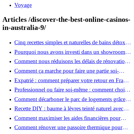
Voyage
Articles /discover-the-best-online-casinos-
in-australia-9/
Cinq recettes simples et naturelles de bains détox
maison
Pourquoi nous avons investi dans un showroom-
atelier et ce que cela apporte aux clients
Comment nous réduisons les délais de rénovation à
3 mois au lieu de 6?
Comment ça marche pour faire une partie soi-
même et nous confier le reste ?
Expatrié : comment préparer votre retour en France
et rénover votre bien à distance ?
Professionnel ou faire soi-même : comment choisir
pour votre rénovation ?
Comment décarboner le parc de logements grâce à
la rénovation énergétique ?
Recette DIY : baume à lèvres teinté naturel avec
SPF
Comment maximiser les aides financières pour
votre rénovation ?
Comment rénover une passoire thermique pour
une maison durable ?