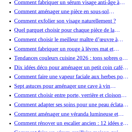
Comment fabriquer un sérum visage anti-âge à
l'huile de rose musquée ?
Comment aménager une pièce en sous-sol
efficacement ?
Comment exfolier son visage naturellement ?
Quel parquet choisir pour chaque pièce de la
maison ?
Comment choisir le meilleur maître d’œuvre à
Grenoble en 2026 ?
Comment fabriquer un rouge à lèvres mat et
hydratant fait maison ?
Tendances couleurs cuisine 2026 : tons sobres ou
colorés, que choisir ?
Dix idées déco pour aménager un petit coin café
chez soi
Comment faire une vapeur faciale aux herbes pour
une peau plus saine et rajeunie ?
Sept astuces pour aménager une cave à vin
naturelle chez soi
Comment choisir entre porte, verrière et cloison
coulissante pour séparer vos pièces ?
Comment adapter ses soins pour une peau éclatante
en hiver ?
Comment aménager une véranda lumineuse et
conviviale : 12 idées déco
Comment rénover un escalier ancien : 12 idées et
astuces faciles pas à pas