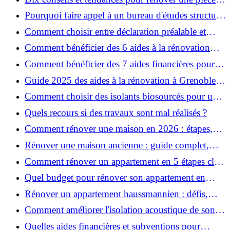
de la maison
Pourquoi faire appel à un bureau d'études structure
pour garantir la sécurité de vos rénovations ?
Comment choisir entre déclaration préalable et
permis de construire pour vos travaux ?
Comment bénéficier des 6 aides à la rénovation
énergétique à Grenoble ?
Comment bénéficier des 7 aides financières pour la
rénovation énergétique à Voiron ?
Guide 2025 des aides à la rénovation à Grenoble et
Voiron : MaPrimeRénov’, CEE, aides locales
Comment choisir des isolants biosourcés pour une
rénovation écologique ?
Quels recours si des travaux sont mal réalisés ?
Comment rénover une maison en 2026 : étapes,
coûts et conseils ?
Rénover une maison ancienne : guide complet,
étapes, budget et astuces
Comment rénover un appartement en 5 étapes clés
?
Quel budget pour rénover son appartement en
2026 ?
Rénover un appartement haussmannien : défis,
conseils pratiques et estimation des prix
Comment améliorer l'isolation acoustique de son
appartement ?
Quelles aides financières et subventions pour