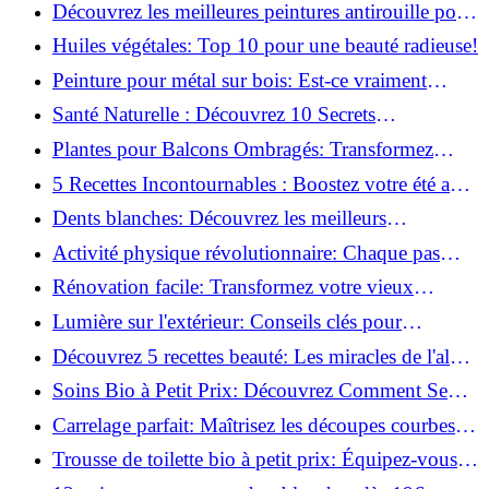
naturellement: Astuces et secrets révélés!
Découvrez les meilleures peintures antirouille pour
le fer: Top 12 analysé!
Huiles végétales: Top 10 pour une beauté radieuse!
Peinture pour métal sur bois: Est-ce vraiment
possible?
Santé Naturelle : Découvrez 10 Secrets
Incontournables pour un Bien-être Optimal!
Plantes pour Balcons Ombragés: Transformez
votre Terrasse en Oasis Verte!
5 Recettes Incontournables : Boostez votre été avec
des huiles essentielles!
Dents blanches: Découvrez les meilleurs
ingrédients naturels!
Activité physique révolutionnaire: Chaque pas
compte pour votre santé!
Rénovation facile: Transformez votre vieux
parquet irrégulier en un clin d'œil!
Lumière sur l'extérieur: Conseils clés pour
concevoir et installer votre éclairage!
Découvrez 5 recettes beauté: Les miracles de l'aloe
vera pour votre peau!
Soins Bio à Petit Prix: Découvrez Comment Se
Chouchouter Pour Moins de 35€!
Carrelage parfait: Maîtrisez les découpes courbes
facilement!
Trousse de toilette bio à petit prix: Équipez-vous
pour moins de 25€!