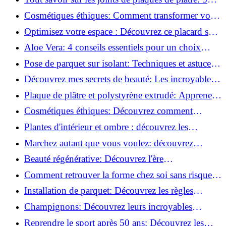
questions clés pour comprendre les fissures!
Cosmétiques éthiques: Comment transformer votre
routine beauté!
Optimisez votre espace : Découvrez ce placard sous
rampant à portes coulissantes!
Aloe Vera: 4 conseils essentiels pour un choix
parfait!
Pose de parquet sur isolant: Techniques et astuces
pour un sol parfait!
Découvrez mes secrets de beauté: Les incroyables
vertus du raisin!
Plaque de plâtre et polystyrène extrudé: Apprenez
à les coller efficacement!
Cosmétiques éthiques: Découvrez comment
transformer votre routine beauté!
Plantes d'intérieur et ombre : découvrez les
meilleures pour votre maison !
Marchez autant que vous voulez: découvrez
pourquoi c'est bénéfique!
Beauté régénérative: Découvrez l'ère
révolutionnaire de la cosmétique verte!
Comment retrouver la forme chez soi sans risque
de blessure: Techniques et conseils sûrs!
Installation de parquet: Découvrez les règles
essentielles à respecter!
Champignons: Découvrez leurs incroyables
pouvoirs antioxydants!
Reprendre le sport après 50 ans: Découvrez les