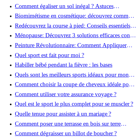
solution!
Comment égaliser un sol inégal ? Astuces
infaillibles pour réussir !
Biomimétisme en cosmétique: découvrez comment
la nature inspire l'avenir des soins beauté!
Redécouvrez la course à pied: Conseils essentiels
pour reprendre!
Ménopause: Découvrez 3 solutions efficaces contre
les bouffées de chaleur!
Peinture Révolutionnaire: Comment Appliquer
Deux Couleurs Sur Une Porte!
Quel sport est fait pour moi ?
Habiller bébé pendant la fièvre : les bases
Quels sont les meilleurs sports idéaux pour mon
enfant ?
Comment choisir la coupe de cheveux idéale pour
votre visage ?
Comment utiliser votre assurance voyage ?
Quel est le sport le plus complet pour se muscler ?
Quelle tenue pour assister à un mariage ?
Comment poser une terrasse en bois sur terre
battue ?
Comment dégraisser un billot de boucher ?