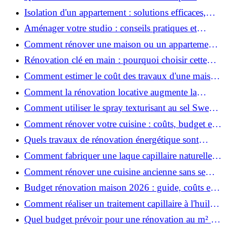
rénover votre appartement en 2026 ?
Isolation d'un appartement : solutions efficaces,
prix et conseils
Aménager votre studio : conseils pratiques et
erreurs à éviter
Comment rénover une maison ou un appartement
avec 50 000 € : budget, étapes et astuces ?
Rénovation clé en main : pourquoi choisir cette
solution et à quoi faire attention ?
Comment estimer le coût des travaux d'une maison
?
Comment la rénovation locative augmente la
rentabilité de votre parc immobilier ?
Comment utiliser le spray texturisant au sel Sweet
Salt pour des cheveux effet plage ?
Comment rénover votre cuisine : coûts, budget et
astuces bois ?
Quels travaux de rénovation énergétique sont
éligibles à MaPrimeRénov' ?
Comment fabriquer une laque capillaire naturelle
maison ?
Comment rénover une cuisine ancienne sans se
ruiner ?
Budget rénovation maison 2026 : guide, coûts et
astuces
Comment réaliser un traitement capillaire à l'huile
maison efficace ?
Quel budget prévoir pour une rénovation au m² en