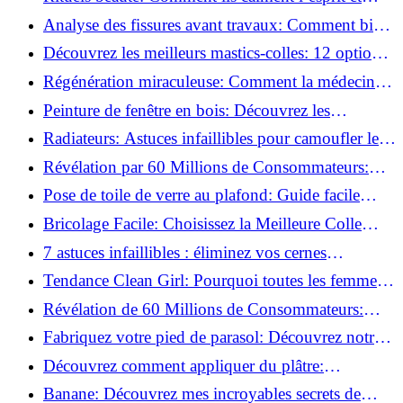
chouchoutent votre âme!
Analyse des fissures avant travaux: Comment bien
préparer vos surfaces!
Découvrez les meilleurs mastics-colles: 12 options
dès 6,70 €!
Régénération miraculeuse: Comment la médecine
régénérative peut restaurer votre confiance!
Peinture de fenêtre en bois: Découvrez les
techniques infaillibles pour un résultat parfait!
Radiateurs: Astuces infaillibles pour camoufler les
tuyaux apparents!
Révélation par 60 Millions de Consommateurs:
Découvrez le sérum anti-rides numéro un!
Pose de toile de verre au plafond: Guide facile
pour débutants!
Bricolage Facile: Choisissez la Meilleure Colle
pour Chaque Matériau!
7 astuces infaillibles : éliminez vos cernes
rapidement !
Tendance Clean Girl: Pourquoi toutes les femmes
l'adoptent?
Révélation de 60 Millions de Consommateurs:
Découvrez le meilleur fond de teint pour votre
Fabriquez votre pied de parasol: Découvrez notre
peau!
tutoriel facile !
Découvrez comment appliquer du plâtre:
Techniques pour un mur intérieur parfait!
Banane: Découvrez mes incroyables secrets de