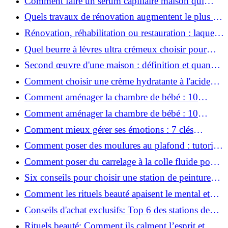
Comment faire un sérum capillaire maison qui
stimule réellement la pousse des cheveux ?
Quels travaux de rénovation augmentent le plus la
valeur d'une maison pour la revente ?
Rénovation, réhabilitation ou restauration : laquelle
convient le mieux à mon logement ?
Quel beurre à lèvres ultra crémeux choisir pour
lèvres sèches et gercées?
Second œuvre d'une maison : définition et quand
le réaliser
Comment choisir une crème hydratante à l'acide
hyaluronique et niacinamide ?
Comment aménager la chambre de bébé : 10
conseils sécurité, déco et rangement
Comment aménager la chambre de bébé : 10
conseils sécurité, déco et rangement
Comment mieux gérer ses émotions : 7 clés
pratiques
Comment poser des moulures au plafond : tutoriel
vidéo pas à pas ?
Comment poser du carrelage à la colle fluide pour
un rendu professionnel ?
Six conseils pour choisir une station de peinture
basse pression
Comment les rituels beauté apaisent le mental et
créent des moments pour soi ?
Conseils d'achat exclusifs: Top 6 des stations de
peinture basse pression incontournables!
Rituels beauté: Comment ils calment l’esprit et