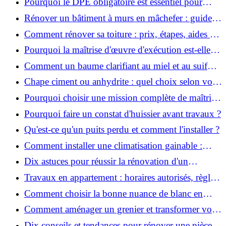
Pourquoi le DPE obligatoire est essentiel pour
vendre ou louer un bien ?
Rénover un bâtiment à murs en mâchefer : guide
pratique et solutions
Comment rénover sa toiture : prix, étapes, aides et
réglementation ?
Pourquoi la maîtrise d'œuvre d'exécution est-elle
indispensable pour vos chantiers ?
Comment un baume clarifiant au miel et au suif
peut-il purifier la peau ?
Chape ciment ou anhydrite : quel choix selon votre
projet ?
Pourquoi choisir une mission complète de maîtrise
d’œuvre pour réussir vos projets?
Pourquoi faire un constat d'huissier avant travaux ?
Qu'est-ce qu'un puits perdu et comment l'installer ?
Comment installer une climatisation gainable :
coût, étapes et conseils ?
Dix astuces pour réussir la rénovation d'un
appartement
Travaux en appartement : horaires autorisés, règles
et bonnes pratiques
Comment choisir la bonne nuance de blanc en
décoration et éviter les pièges ?
Comment aménager un grenier et transformer vos
combles en espace habitable ?
Dix conseils et tendances pour rénover une pièce