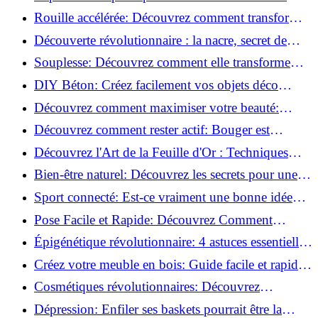
meilleures méthodes!
Rouille accélérée: Découvrez comment transformer
la corrosion en déco tendance!
Découverte révolutionnaire : la nacre, secret de
régénération inouï !
Souplesse: Découvrez comment elle transforme
votre performance sportive!
DIY Béton: Créez facilement vos objets déco
tendance!
Découvrez comment maximiser votre beauté:
Astuces et secrets révélés!
Découvrez comment rester actif: Bouger est
toujours possible!
Découvrez l'Art de la Feuille d'Or : Techniques
Incontournables pour Réussir!
Bien-être naturel: Découvrez les secrets pour une
vie saine!
Sport connecté: Est-ce vraiment une bonne idée
pour vous?
Pose Facile et Rapide: Découvrez Comment
Monter des Carreaux de Béton Cellulaire!
Épigénétique révolutionnaire: 4 astuces essentielles
pour transformer votre bien-être!
Créez votre meuble en bois: Guide facile et rapide
pour débutants!
Cosmétiques révolutionnaires: Découvrez
comment les fermes verticales transforment la
Dépression: Enfiler ses baskets pourrait être la
beauté!