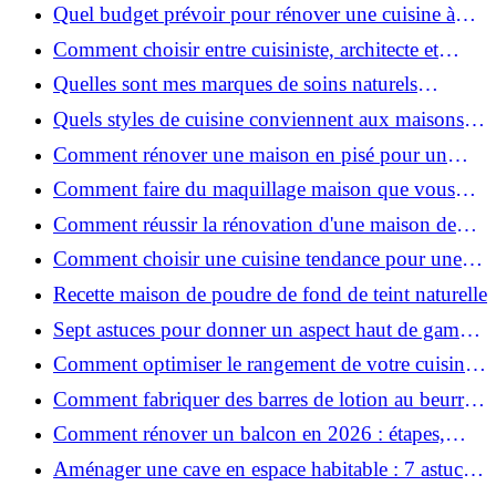
pour une peau douce
Quel budget prévoir pour rénover une cuisine à
Voiron en 2026 : coûts et aides locales ?
Comment choisir entre cuisiniste, architecte et
contractant général à Voiron ?
Quelles sont mes marques de soins naturels
préférées ?
Quels styles de cuisine conviennent aux maisons et
appartements du Voironnais ?
Comment rénover une maison en pisé pour un
habitat sain et performant ?
Comment faire du maquillage maison que vous
utiliserez vraiment ?
Comment réussir la rénovation d'une maison de
ville en 2026 ?
Comment choisir une cuisine tendance pour une
rénovation en 2026 ?
Recette maison de poudre de fond de teint naturelle
Sept astuces pour donner un aspect haut de gamme
à votre cuisine
Comment optimiser le rangement de votre cuisine
et gagner de la place ?
Comment fabriquer des barres de lotion au beurre
de karité ?
Comment rénover un balcon en 2026 : étapes,
budget et matériaux ?
Aménager une cave en espace habitable : 7 astuces
essentielles