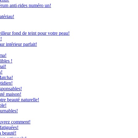
rum anti-rides numéro un!
atériau!
leur fond de teint pour votre peau!
!
 intérieur parfait!
uma!
ibles !
mal!
s!
Matcha!
tidien!
sponsables!
uté maison!
re beauté naturelle!
ble!
ournables!
couvrez comment!
fatiguées!
a beauté!