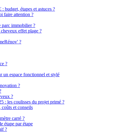
 budget, étapes et astuces ?
i faire attention ?
e parc immobilier ?
 cheveux effet plage ?
imeRénov' ?
ce ?
 un espace fonctionnel et stylé
énovation ?
?
eveux ?
 les coulisses du projet primé ?
coûts et conseils
mètre carré ?
de étape par étape
if ?