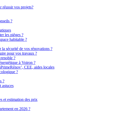
 réussir vos projets?
nseils ?
atiques
er les pièges ?
pace habitable ?
r la sécurité de vos rénovations ?
uire pour vos travaux ?
Grenoble ?
énergétique à Voiron ?
MaPrimeRénov’, CEE, aides locales
cologique ?
s ?
t astuces
 et estimation des prix
partement en 2026 ?