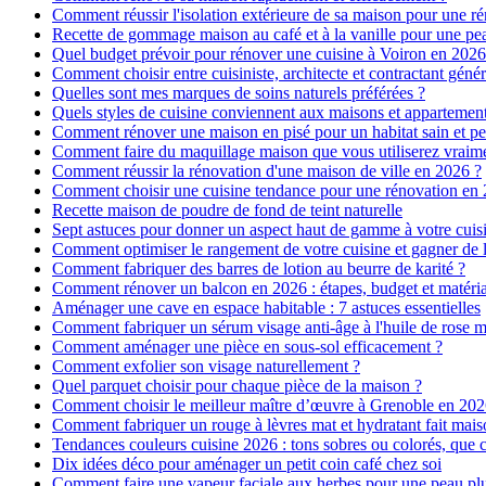
Comment réussir l'isolation extérieure de sa maison pour une r
Recette de gommage maison au café et à la vanille pour une p
Quel budget prévoir pour rénover une cuisine à Voiron en 2026 :
Comment choisir entre cuisiniste, architecte et contractant génér
Quelles sont mes marques de soins naturels préférées ?
Quels styles de cuisine conviennent aux maisons et appartemen
Comment rénover une maison en pisé pour un habitat sain et pe
Comment faire du maquillage maison que vous utiliserez vraim
Comment réussir la rénovation d'une maison de ville en 2026 ?
Comment choisir une cuisine tendance pour une rénovation en 
Recette maison de poudre de fond de teint naturelle
Sept astuces pour donner un aspect haut de gamme à votre cuis
Comment optimiser le rangement de votre cuisine et gagner de l
Comment fabriquer des barres de lotion au beurre de karité ?
Comment rénover un balcon en 2026 : étapes, budget et matéri
Aménager une cave en espace habitable : 7 astuces essentielles
Comment fabriquer un sérum visage anti-âge à l'huile de rose 
Comment aménager une pièce en sous-sol efficacement ?
Comment exfolier son visage naturellement ?
Quel parquet choisir pour chaque pièce de la maison ?
Comment choisir le meilleur maître d’œuvre à Grenoble en 202
Comment fabriquer un rouge à lèvres mat et hydratant fait mais
Tendances couleurs cuisine 2026 : tons sobres ou colorés, que c
Dix idées déco pour aménager un petit coin café chez soi
Comment faire une vapeur faciale aux herbes pour une peau plus