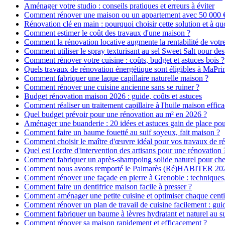
Aménager votre studio : conseils pratiques et erreurs à éviter
Comment rénover une maison ou un appartement avec 50 000 € :
Rénovation clé en main : pourquoi choisir cette solution et à quo
Comment estimer le coût des travaux d'une maison ?
Comment la rénovation locative augmente la rentabilité de votr
Comment utiliser le spray texturisant au sel Sweet Salt pour des
Comment rénover votre cuisine : coûts, budget et astuces bois ?
Quels travaux de rénovation énergétique sont éligibles à MaPr
Comment fabriquer une laque capillaire naturelle maison ?
Comment rénover une cuisine ancienne sans se ruiner ?
Budget rénovation maison 2026 : guide, coûts et astuces
Comment réaliser un traitement capillaire à l'huile maison effica
Quel budget prévoir pour une rénovation au m² en 2026 ?
Aménager une buanderie : 20 idées et astuces gain de place pour
Comment faire un baume fouetté au suif soyeux, fait maison ?
Comment choisir le maître d'œuvre idéal pour vos travaux de r
Quel est l'ordre d'intervention des artisans pour une rénovation 
Comment fabriquer un après-shampoing solide naturel pour ch
Comment nous avons remporté le Palmarès (Ré)HABITER 2025 :
Comment rénover une façade en pierre à Grenoble : techniques, 
Comment faire un dentifrice maison facile à presser ?
Comment aménager une petite cuisine et optimiser chaque centi
Comment rénover un plan de travail de cuisine facilement : gui
Comment fabriquer un baume à lèvres hydratant et naturel au su
Comment rénover sa maison rapidement et efficacement ?