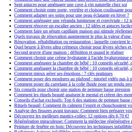
Sept astuces pour aménager une cave à vin naturelle chez soi
Comment choisir entre porte, verrière et cloison coulissante pou
Comment adapter ses soins pour une peau éclatante en hiver ?
Comment aménager une véranda lumineuse et conviviale : 12 i
Comment rénover un escalier ancien : 12 idées et astuces facile
Comment faire un sérum capillaire maison qui stimule réelleme
Quels travaux de rénovation augmentent le plus la valeur d'une
Rénovation, réhabilitation ou restauration : laquelle convient 
Quel beurre à lèvres ultra crémeux choisir pour lèvres sèches et
Second œuvre d'une maison : définition et quand le réaliser
Comment choisir une crème hydratante à l'acide hyaluronique e
Comment aménager la chambre de bébé : 10 conseils sécurité, 
Comment aménager la chambre de bébé : 10 conseils sécurité, 
Comment mieux gérer ses émotions : 7 clés pratiques
Comment poser des moulures au plafond : tutoriel vidéo pas à p
Comment poser du carrelage à la colle fluide pour un rendu pro
Six conseils pour choisir une station de peinture basse pression
Comment les rituels beauté apaisent le mental et créent des mom
Conseils d'achat exclusifs: Top 6 des stations de peinture basse
Rituels beauté: Comment ils calment l’esprit et chouchoutent v
Analyse des fissures avant travaux: Comment bien préparer vos
Découvrez les meilleurs mastics-colles: 12 options dès 6,70 €!
Régénération miraculeuse: Comment la médecine régénérative pe
Peinture de fenêtre en bois: Découvrez les techniques infaillibles
Radiateurs: Astuces infaillibles pour camoufler les tuyaux appar