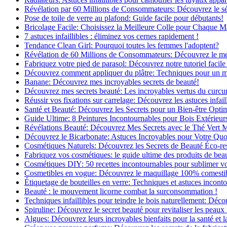
Révélation par 60 Millions de Consommateurs: Découvrez le sé
Pose de toile de verre au plafond: Guide facile pour débutants!
Bricolage Facile: Choisissez la Meilleure Colle pour Chaque M
7 astuces infaillibles : éliminez vos cernes rapidement !
Tendance Clean Girl: Pourquoi toutes les femmes l'adoptent?
Révélation de 60 Millions de Consommateurs: Découvrez le meil
Fabriquez votre pied de parasol: Découvrez notre tutoriel facile 
Découvrez comment appliquer du plâtre: Techniques pour un mur
Banane: Découvrez mes incroyables secrets de beauté!
Découvrez mes secrets beauté: Les incroyables vertus du curc
Réussir vos fixations sur carrelage: Découvrez les astuces infaill
Santé et Beauté: Découvrez les Secrets pour un Bien-être Opti
Guide Ultime: 8 Peintures Incontournables pour Bois Extérieur
Révélations Beauté: Découvrez Mes Secrets avec le Thé Vert 
Découvrez le Bicarbonate: Astuces Incroyables pour Votre Quo
Cosmétiques Naturels: Découvrez les Secrets de Beauté Éco-re
Fabriquez vos cosmétiques: le guide ultime des produits de bea
Cosmétiques DIY: 50 recettes incontournables pour sublimer vot
Cosmetibles en vogue: Découvrez le maquillage 100% comesti
Étiquetage de bouteilles en verre: Techniques et astuces incont
Beauté : le mouvement licorne combat la surconsommation !
Techniques infaillibles pour teindre le bois naturellement: Dé
Spiruline: Découvrez le secret beauté pour revitaliser les peaux 
Algues: Découvrez leurs incroyables bienfaits pour la santé et l