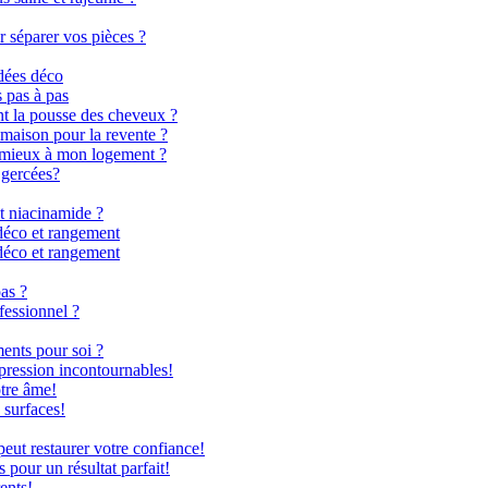
r séparer vos pièces ?
dées déco
s pas à pas
nt la pousse des cheveux ?
 maison pour la revente ?
le mieux à mon logement ?
 gercées?
t niacinamide ?
déco et rangement
déco et rangement
as ?
fessionnel ?
ents pour soi ?
 pression incontournables!
otre âme!
 surfaces!
ut restaurer votre confiance!
 pour un résultat parfait!
ents!