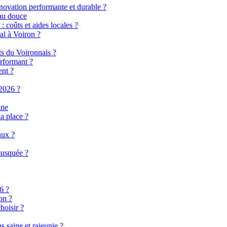
énovation performante et durable ?
eau douce
 coûts et aides locales ?
al à Voiron ?
ts du Voironnais ?
rformant ?
ent ?
2026 ?
ine
a place ?
aux ?
musquée ?
6 ?
on ?
hoisir ?
 saine et rajeunie ?