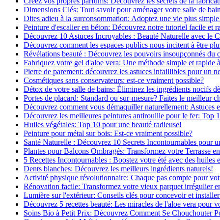
Créez vos propres parfums: Découvrez les secrets de la fabricati
Dimensions Clés: Tout savoir pour aménager votre salle de bai
Dites adieu à la surconsommation: Adoptez une vie plus simple
Peinture d'escalier en béton: Découvrez notre tutoriel facile et r
Découvrez 10 Astuces Incroyables : Beauté Naturelle avec le 
Découvrez comment les espaces publics nous incitent à être plus
Révélations beauté : Découvrez les pouvoirs insoupçonnés du
Fabriquez votre gel d'aloe vera: Une méthode simple et rapide 
Pierre de parement: découvrez les astuces infaillibles pour un ne
Cosmétiques sans conservateurs: est-ce vraiment possible?
Détox de votre salle de bains: Éliminez les ingrédients nocifs d
Portes de placard: Standard ou sur-mesure? Faites le meilleur c
Découvrez comment vous démaquiller naturellement: Astuces et 
Découvrez les meilleures peintures antirouille pour le fer: Top 
Huiles végétales: Top 10 pour une beauté radieuse!
Peinture pour métal sur bois: Est-ce vraiment possible?
Santé Naturelle : Découvrez 10 Secrets Incontournables pour u
Plantes pour Balcons Ombragés: Transformez votre Terrasse en
5 Recettes Incontournables : Boostez votre été avec des huiles e
Dents blanches: Découvrez les meilleurs ingrédients naturels!
Activité physique révolutionnaire: Chaque pas compte pour vot
Rénovation facile: Transformez votre vieux parquet irrégulier en
Lumière sur l'extérieur: Conseils clés pour concevoir et installer
Découvrez 5 recettes beauté: Les miracles de l'aloe vera pour v
Soins Bio à Petit Prix: Découvrez Comment Se Chouchouter P