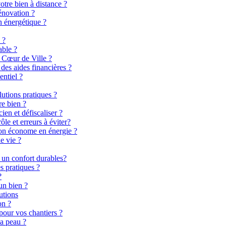
otre bien à distance ?
énovation ?
n énergétique ?
 ?
able ?
 Cœur de Ville ?
es aides financières ?
entiel ?
lutions pratiques ?
re bien ?
en et défiscaliser ?
le et erreurs à éviter?
son économe en énergie ?
e vie ?
 un confort durables?
s pratiques ?
?
un bien ?
utions
on ?
pour vos chantiers ?
la peau ?