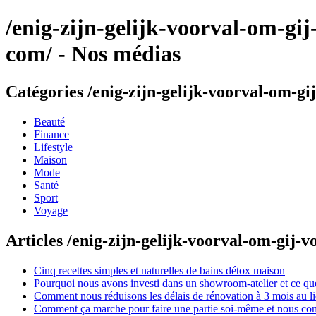
/enig-zijn-gelijk-voorval-om-gij
com/ - Nos médias
Catégories /enig-zijn-gelijk-voorval-om-gi
Beauté
Finance
Lifestyle
Maison
Mode
Santé
Sport
Voyage
Articles /enig-zijn-gelijk-voorval-om-gij-
Cinq recettes simples et naturelles de bains détox maison
Pourquoi nous avons investi dans un showroom-atelier et ce que
Comment nous réduisons les délais de rénovation à 3 mois au l
Comment ça marche pour faire une partie soi-même et nous confi