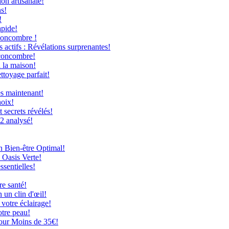
on artisanale!
ns!
!
apide!
Concombre !
 actifs : Révélations surprenantes!
 concombre!
à la maison!
ttoyage parfait!
ès maintenant!
hoix!
secrets révélés!
12 analysé!
n Bien-être Optimal!
 Oasis Verte!
ssentielles!
re santé!
 un clin d'œil!
 votre éclairage!
otre peau!
our Moins de 35€!