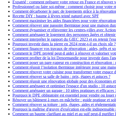
Expatrié : comment préparer votre retour en France et rénover v
Professionnel ou faire soi-même : comment choisir pour votre r
Comment décarboner le parc de logements grâce à la rénovatio
Recette DIY : baume à lèvres teinté naturel avec SPF
Comment maximiser les aides financières pour votre rénovation
Comment rénover une passoire thermique pour une maison dur
Comment dynamiser et réinventer les centres-villes avec Action
Comment aménager le logement des personnes âgées et obtenir d
Comment interpréter le rapport du GIEC 2023 et en retenir l'ess
Pourquoi investir dans la pierre en 2024 reste-t-il un choix sûr ?
Comment financer vos travaux de rénovation : aides, prêts et so
Comment le DPE projeté peut-il aider à rénover et valoriser vot
Comment profiter de la loi Denormandie pour investir dans l'anci
Comment poser un pare-vapeur en construction et rénovation : rô
Comment réussir l’isolation thermique intérieure pour une mai
Comment rénover votre cuisine pour transformer votre espace d
Comment rénover sa salle de bains : prix, étapes et astuces ?
Comment réussir une rénovation globale pour des économies et
Comment aménager et optimiser l'espace d'un studio : 10 astuce
Comment aménager un garage : 10 idées pratiques et efficaces 
Pourquoi le DPE obligatoire est essentiel pour vendre ou louer 
Rénover un bâtiment à murs en mâchefer : guide pratique et sol
Comment rénover sa toiture : prix, étapes, aides et réglementati
Pourquoi la maîtrise d'œuvre d'exécution est-elle indispensable 
Comment un baume clarifiant au miel et au suif peut-il purifier 