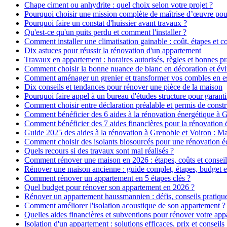
Chape ciment ou anhydrite : quel choix selon votre projet ?
Pourquoi choisir une mission complète de maîtrise d’œuvre pour
Pourquoi faire un constat d'huissier avant travaux ?
Qu'est-ce qu'un puits perdu et comment l'installer ?
Comment installer une climatisation gainable : coût, étapes et co
Dix astuces pour réussir la rénovation d'un appartement
Travaux en appartement : horaires autorisés, règles et bonnes pr
Comment choisir la bonne nuance de blanc en décoration et évit
Comment aménager un grenier et transformer vos combles en es
Dix conseils et tendances pour rénover une pièce de la maison
Pourquoi faire appel à un bureau d'études structure pour garanti
Comment choisir entre déclaration préalable et permis de constr
Comment bénéficier des 6 aides à la rénovation énergétique à 
Comment bénéficier des 7 aides financières pour la rénovation 
Guide 2025 des aides à la rénovation à Grenoble et Voiron : 
Comment choisir des isolants biosourcés pour une rénovation é
Quels recours si des travaux sont mal réalisés ?
Comment rénover une maison en 2026 : étapes, coûts et conseil
Rénover une maison ancienne : guide complet, étapes, budget e
Comment rénover un appartement en 5 étapes clés ?
Quel budget pour rénover son appartement en 2026 ?
Rénover un appartement haussmannien : défis, conseils pratiques
Comment améliorer l'isolation acoustique de son appartement ?
Quelles aides financières et subventions pour rénover votre ap
Isolation d'un appartement : solutions efficaces, prix et conseils