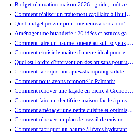
ruiner ?
Budget rénovation maison 2026 : guide, coûts et
astuces
Comment réaliser un traitement capillaire à l'huile
maison efficace ?
Quel budget prévoir pour une rénovation au m² en
2026 ?
Aménager une buanderie : 20 idées et astuces gain
de place pour un espace fonctionnel et stylé
Comment faire un baume fouetté au suif soyeux,
fait maison ?
Comment choisir le maître d'œuvre idéal pour vos
travaux de rénovation ?
Quel est l'ordre d'intervention des artisans pour une
rénovation ?
Comment fabriquer un après-shampoing solide
naturel pour cheveux ?
Comment nous avons remporté le Palmarès
(Ré)HABITER 2025 : les coulisses du projet primé
Comment rénover une façade en pierre à Grenoble
?
: techniques, coûts et conseils
Comment faire un dentifrice maison facile à presser
?
Comment aménager une petite cuisine et optimiser
chaque centimètre carré ?
Comment rénover un plan de travail de cuisine
facilement : guide étape par étape
Comment fabriquer un baume à lèvres hydratant et
naturel au suif ?