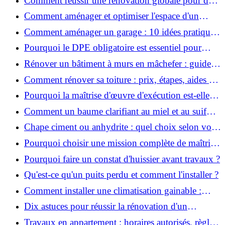
Comment réussir une rénovation globale pour des
économies et un confort durables?
Comment aménager et optimiser l'espace d'un
studio : 10 astuces pratiques ?
Comment aménager un garage : 10 idées pratiques
et efficaces ?
Pourquoi le DPE obligatoire est essentiel pour
vendre ou louer un bien ?
Rénover un bâtiment à murs en mâchefer : guide
pratique et solutions
Comment rénover sa toiture : prix, étapes, aides et
réglementation ?
Pourquoi la maîtrise d'œuvre d'exécution est-elle
indispensable pour vos chantiers ?
Comment un baume clarifiant au miel et au suif
peut-il purifier la peau ?
Chape ciment ou anhydrite : quel choix selon votre
projet ?
Pourquoi choisir une mission complète de maîtrise
d’œuvre pour réussir vos projets?
Pourquoi faire un constat d'huissier avant travaux ?
Qu'est-ce qu'un puits perdu et comment l'installer ?
Comment installer une climatisation gainable :
coût, étapes et conseils ?
Dix astuces pour réussir la rénovation d'un
appartement
Travaux en appartement : horaires autorisés, règles