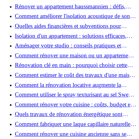
2026 ?
Rénover un appartement haussmannien : défis,
conseils pratiques et estimation des prix
Comment améliorer l'isolation acoustique de son
appartement ?
Quelles aides financières et subventions pour
rénover votre appartement en 2026 ?
Isolation d'un appartement : solutions efficaces,
prix et conseils
Aménager votre studio : conseils pratiques et
erreurs à éviter
Comment rénover une maison ou un appartement
avec 50 000 € : budget, étapes et astuces ?
Rénovation clé en main : pourquoi choisir cette
solution et à quoi faire attention ?
Comment estimer le coût des travaux d'une maison
?
Comment la rénovation locative augmente la
rentabilité de votre parc immobilier ?
Comment utiliser le spray texturisant au sel Sweet
Salt pour des cheveux effet plage ?
Comment rénover votre cuisine : coûts, budget et
astuces bois ?
Quels travaux de rénovation énergétique sont
éligibles à MaPrimeRénov' ?
Comment fabriquer une laque capillaire naturelle
maison ?
Comment rénover une cuisine ancienne sans se