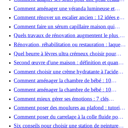
en hiver ?
Comment aménager une véranda lumineuse et
conviviale : 12 idées déco
Comment rénover un escalier ancien : 12 idées et
astuces faciles pas à pas
Comment faire un sérum capillaire maison qui
stimule réellement la pousse des cheveux ?
Quels travaux de rénovation augmentent le plus la
valeur d'une maison pour la revente ?
Rénovation, réhabilitation ou restauration : laquelle
convient le mieux à mon logement ?
Quel beurre à lèvres ultra crémeux choisir pour
lèvres sèches et gercées?
Second œuvre d'une maison : définition et quand
le réaliser
Comment choisir une crème hydratante à l'acide
hyaluronique et niacinamide ?
Comment aménager la chambre de bébé : 10
conseils sécurité, déco et rangement
Comment aménager la chambre de bébé : 10
conseils sécurité, déco et rangement
Comment mieux gérer ses émotions : 7 clés
pratiques
Comment poser des moulures au plafond : tutoriel
vidéo pas à pas ?
Comment poser du carrelage à la colle fluide pour
un rendu professionnel ?
Six conseils pour choisir une station de peinture