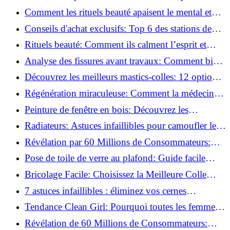
basse pression
Comment les rituels beauté apaisent le mental et
créent des moments pour soi ?
Conseils d'achat exclusifs: Top 6 des stations de
peinture basse pression incontournables!
Rituels beauté: Comment ils calment l’esprit et
chouchoutent votre âme!
Analyse des fissures avant travaux: Comment bien
préparer vos surfaces!
Découvrez les meilleurs mastics-colles: 12 options
dès 6,70 €!
Régénération miraculeuse: Comment la médecine
régénérative peut restaurer votre confiance!
Peinture de fenêtre en bois: Découvrez les
techniques infaillibles pour un résultat parfait!
Radiateurs: Astuces infaillibles pour camoufler les
tuyaux apparents!
Révélation par 60 Millions de Consommateurs:
Découvrez le sérum anti-rides numéro un!
Pose de toile de verre au plafond: Guide facile
pour débutants!
Bricolage Facile: Choisissez la Meilleure Colle
pour Chaque Matériau!
7 astuces infaillibles : éliminez vos cernes
rapidement !
Tendance Clean Girl: Pourquoi toutes les femmes
l'adoptent?
Révélation de 60 Millions de Consommateurs: