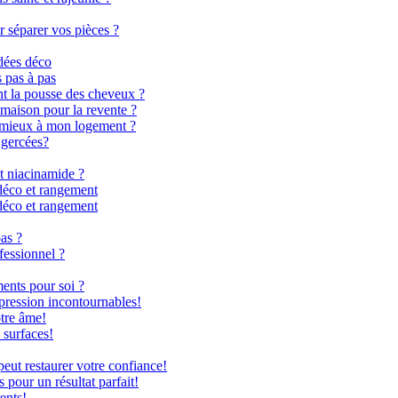
r séparer vos pièces ?
dées déco
s pas à pas
nt la pousse des cheveux ?
 maison pour la revente ?
le mieux à mon logement ?
 gercées?
t niacinamide ?
déco et rangement
déco et rangement
as ?
fessionnel ?
ents pour soi ?
 pression incontournables!
otre âme!
 surfaces!
ut restaurer votre confiance!
 pour un résultat parfait!
ents!