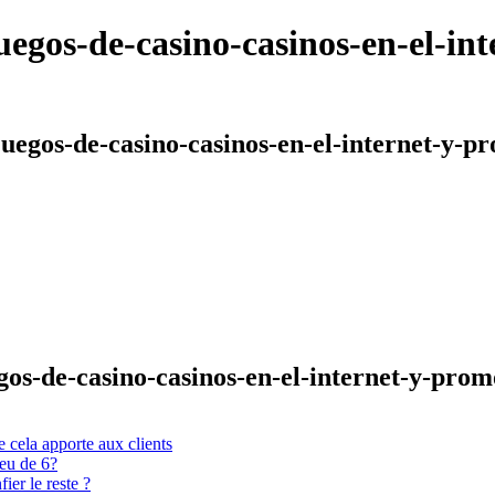
uegos-de-casino-casinos-en-el-in
juegos-de-casino-casinos-en-el-internet-y-p
gos-de-casino-casinos-en-el-internet-y-prom
 cela apporte aux clients
ieu de 6?
er le reste ?