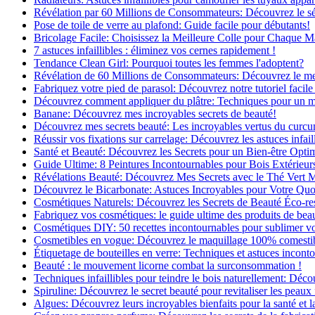
Révélation par 60 Millions de Consommateurs: Découvrez le sé
Pose de toile de verre au plafond: Guide facile pour débutants!
Bricolage Facile: Choisissez la Meilleure Colle pour Chaque M
7 astuces infaillibles : éliminez vos cernes rapidement !
Tendance Clean Girl: Pourquoi toutes les femmes l'adoptent?
Révélation de 60 Millions de Consommateurs: Découvrez le meil
Fabriquez votre pied de parasol: Découvrez notre tutoriel facile 
Découvrez comment appliquer du plâtre: Techniques pour un mur
Banane: Découvrez mes incroyables secrets de beauté!
Découvrez mes secrets beauté: Les incroyables vertus du curc
Réussir vos fixations sur carrelage: Découvrez les astuces infaill
Santé et Beauté: Découvrez les Secrets pour un Bien-être Opti
Guide Ultime: 8 Peintures Incontournables pour Bois Extérieur
Révélations Beauté: Découvrez Mes Secrets avec le Thé Vert 
Découvrez le Bicarbonate: Astuces Incroyables pour Votre Quo
Cosmétiques Naturels: Découvrez les Secrets de Beauté Éco-re
Fabriquez vos cosmétiques: le guide ultime des produits de bea
Cosmétiques DIY: 50 recettes incontournables pour sublimer vot
Cosmetibles en vogue: Découvrez le maquillage 100% comesti
Étiquetage de bouteilles en verre: Techniques et astuces incont
Beauté : le mouvement licorne combat la surconsommation !
Techniques infaillibles pour teindre le bois naturellement: Dé
Spiruline: Découvrez le secret beauté pour revitaliser les peaux 
Algues: Découvrez leurs incroyables bienfaits pour la santé et l