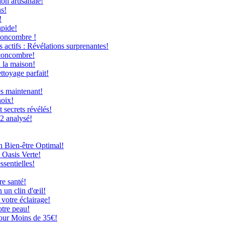
on artisanale!
ns!
!
apide!
Concombre !
 actifs : Révélations surprenantes!
 concombre!
à la maison!
ttoyage parfait!
ès maintenant!
hoix!
secrets révélés!
12 analysé!
n Bien-être Optimal!
 Oasis Verte!
ssentielles!
re santé!
 un clin d'œil!
 votre éclairage!
otre peau!
our Moins de 35€!