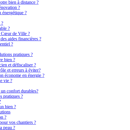
otre bien à distance ?
énovation ?
n énergétique ?
 ?
able ?
 Cœur de Ville ?
es aides financières ?
entiel ?
lutions pratiques ?
re bien ?
en et défiscaliser ?
le et erreurs à éviter?
son économe en énergie ?
e vie ?
 un confort durables?
s pratiques ?
?
un bien ?
utions
on ?
pour vos chantiers ?
la peau ?