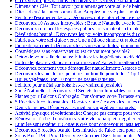
Créez vos propres parfums: Découvrez les secrets de la fabricati
Dimensions Clés: Tout savoir pour aménager votre salle de bai
Dites adieu à la surconsommation: Adoptez une vie plus simple
Peinture d'escalier en béton: Découvrez notre tutoriel facile et r
Découvrez 10 Astuces Incroyables : Beauté Naturelle avec le 
Découvrez comment les espaces publics nous incitent à être plus
Révélations beauté : Découvrez les pouvoirs insoupçonnés du
Fabriquez votre gel d'aloe vera: Une méthode simple et rapide 
Pierre de parement: découvrez les astuces infaillibles pour un ne
Cosmétiques sans conservateurs: est-ce vraiment possible?
Détox de votre salle de bains: Éliminez les ingrédients nocifs d
Portes de placard: Standard ou sur-mesure? Faites le meilleur c
Découvrez comment vous démaquiller naturellement: Astuces et 
Découvrez les meilleures peintures antirouille pour le fer: Top 
Huiles végétales: Top 10 pour une beauté radieuse!
Peinture pour métal sur bois: Est-ce vraiment possible?
Santé Naturelle : Découvrez 10 Secrets Incontournables pour u
Plantes pour Balcons Ombragés: Transformez votre Terrasse en
5 Recettes Incontournables : Boostez votre été avec des huiles e
Dents blanches: Découvrez les meilleurs ingrédients naturels!
Activité physique révolutionnaire: Chaque pas compte pour vot
Rénovation facile: Transformez votre vieux parquet irrégulier en
Lumière sur l'extérieur: Conseils clés pour concevoir et installer
Découvrez 5 recettes beauté: Les miracles de l'aloe vera pour v
Soins Bio à Petit Prix: Découvrez Comment Se Chouchouter P