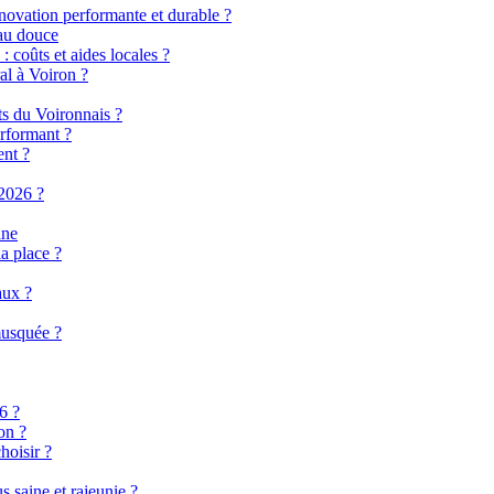
énovation performante et durable ?
eau douce
 coûts et aides locales ?
al à Voiron ?
ts du Voironnais ?
rformant ?
ent ?
2026 ?
ine
a place ?
aux ?
musquée ?
6 ?
on ?
hoisir ?
 saine et rajeunie ?