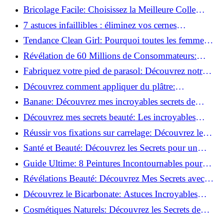
pour débutants!
Bricolage Facile: Choisissez la Meilleure Colle
pour Chaque Matériau!
7 astuces infaillibles : éliminez vos cernes
rapidement !
Tendance Clean Girl: Pourquoi toutes les femmes
l'adoptent?
Révélation de 60 Millions de Consommateurs:
Découvrez le meilleur fond de teint pour votre
Fabriquez votre pied de parasol: Découvrez notre
peau!
tutoriel facile !
Découvrez comment appliquer du plâtre:
Techniques pour un mur intérieur parfait!
Banane: Découvrez mes incroyables secrets de
beauté!
Découvrez mes secrets beauté: Les incroyables
vertus du curcuma!
Réussir vos fixations sur carrelage: Découvrez les
astuces infaillibles !
Santé et Beauté: Découvrez les Secrets pour un
Bien-être Optimal!
Guide Ultime: 8 Peintures Incontournables pour
Bois Extérieurs!
Révélations Beauté: Découvrez Mes Secrets avec le
Thé Vert Matcha!
Découvrez le Bicarbonate: Astuces Incroyables
pour Votre Quotidien!
Cosmétiques Naturels: Découvrez les Secrets de