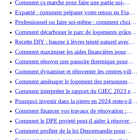
Comment ça marche pour faire une partie soi-
même et nous confier le reste ?
Expatrié : comment préparer votre retour en France
et rénover votre bien à distance ?
Professionnel ou faire soi-même : comment choisir
pour votre rénovation ?
Comment décarboner le parc de logements grâce à
la rénovation énergétique ?
Recette DIY : baume à lèvres teinté naturel avec
SPF
Comment maximiser les aides financières pour
votre rénovation ?
Comment rénover une passoire thermique pour
une maison durable ?
Comment dynamiser et réinventer les centres-villes
avec Action Cœur de Ville ?
Comment aménager le logement des personnes
âgées et obtenir des aides financières ?
Comment interpréter le rapport du GIEC 2023 et
en retenir l'essentiel ?
Pourquoi investir dans la pierre en 2024 reste-t-il
un choix sûr ?
Comment financer vos travaux de rénovation :
aides, prêts et solutions pratiques ?
Comment le DPE projeté peut-il aider à rénover et
valoriser votre bien ?
Comment profiter de la loi Denormandie pour
investir dans l'ancien et défiscaliser ?