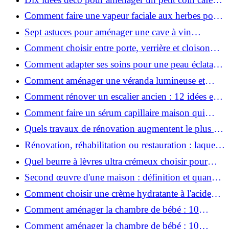
chez soi
Comment faire une vapeur faciale aux herbes pour
une peau plus saine et rajeunie ?
Sept astuces pour aménager une cave à vin
naturelle chez soi
Comment choisir entre porte, verrière et cloison
coulissante pour séparer vos pièces ?
Comment adapter ses soins pour une peau éclatante
en hiver ?
Comment aménager une véranda lumineuse et
conviviale : 12 idées déco
Comment rénover un escalier ancien : 12 idées et
astuces faciles pas à pas
Comment faire un sérum capillaire maison qui
stimule réellement la pousse des cheveux ?
Quels travaux de rénovation augmentent le plus la
valeur d'une maison pour la revente ?
Rénovation, réhabilitation ou restauration : laquelle
convient le mieux à mon logement ?
Quel beurre à lèvres ultra crémeux choisir pour
lèvres sèches et gercées?
Second œuvre d'une maison : définition et quand
le réaliser
Comment choisir une crème hydratante à l'acide
hyaluronique et niacinamide ?
Comment aménager la chambre de bébé : 10
conseils sécurité, déco et rangement
Comment aménager la chambre de bébé : 10