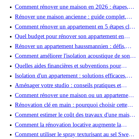
Comment rénover une maison en 2026 : étapes,
coûts et conseils ?
Rénover une maison ancienne : guide complet,
étapes, budget et astuces
Comment rénover un appartement en 5 étapes clés
?
Quel budget pour rénover son appartement en
2026 ?
Rénover un appartement haussmannien : défis,
conseils pratiques et estimation des prix
Comment améliorer l'isolation acoustique de son
appartement ?
Quelles aides financières et subventions pour
rénover votre appartement en 2026 ?
Isolation d'un appartement : solutions efficaces,
prix et conseils
Aménager votre studio : conseils pratiques et
erreurs à éviter
Comment rénover une maison ou un appartement
avec 50 000 € : budget, étapes et astuces ?
Rénovation clé en main : pourquoi choisir cette
solution et à quoi faire attention ?
Comment estimer le coût des travaux d'une maison
?
Comment la rénovation locative augmente la
rentabilité de votre parc immobilier ?
Comment utiliser le spray texturisant au sel Sweet