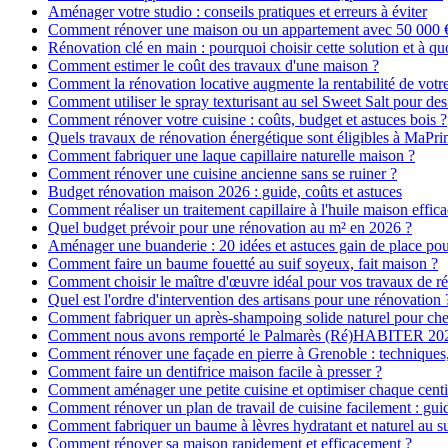
Aménager votre studio : conseils pratiques et erreurs à éviter
Comment rénover une maison ou un appartement avec 50 000 € :
Rénovation clé en main : pourquoi choisir cette solution et à quo
Comment estimer le coût des travaux d'une maison ?
Comment la rénovation locative augmente la rentabilité de votr
Comment utiliser le spray texturisant au sel Sweet Salt pour des
Comment rénover votre cuisine : coûts, budget et astuces bois ?
Quels travaux de rénovation énergétique sont éligibles à MaPr
Comment fabriquer une laque capillaire naturelle maison ?
Comment rénover une cuisine ancienne sans se ruiner ?
Budget rénovation maison 2026 : guide, coûts et astuces
Comment réaliser un traitement capillaire à l'huile maison effica
Quel budget prévoir pour une rénovation au m² en 2026 ?
Aménager une buanderie : 20 idées et astuces gain de place pour
Comment faire un baume fouetté au suif soyeux, fait maison ?
Comment choisir le maître d'œuvre idéal pour vos travaux de r
Quel est l'ordre d'intervention des artisans pour une rénovation 
Comment fabriquer un après-shampoing solide naturel pour ch
Comment nous avons remporté le Palmarès (Ré)HABITER 2025 :
Comment rénover une façade en pierre à Grenoble : techniques, 
Comment faire un dentifrice maison facile à presser ?
Comment aménager une petite cuisine et optimiser chaque centi
Comment rénover un plan de travail de cuisine facilement : gui
Comment fabriquer un baume à lèvres hydratant et naturel au su
Comment rénover sa maison rapidement et efficacement ?