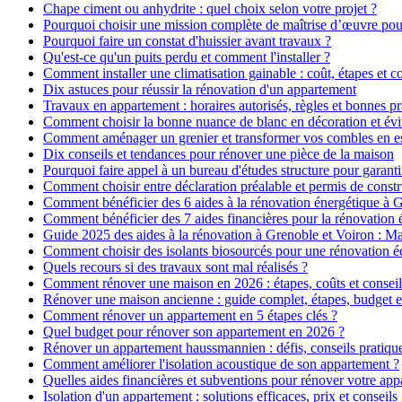
Chape ciment ou anhydrite : quel choix selon votre projet ?
Pourquoi choisir une mission complète de maîtrise d’œuvre pour
Pourquoi faire un constat d'huissier avant travaux ?
Qu'est-ce qu'un puits perdu et comment l'installer ?
Comment installer une climatisation gainable : coût, étapes et co
Dix astuces pour réussir la rénovation d'un appartement
Travaux en appartement : horaires autorisés, règles et bonnes pr
Comment choisir la bonne nuance de blanc en décoration et évit
Comment aménager un grenier et transformer vos combles en es
Dix conseils et tendances pour rénover une pièce de la maison
Pourquoi faire appel à un bureau d'études structure pour garanti
Comment choisir entre déclaration préalable et permis de constr
Comment bénéficier des 6 aides à la rénovation énergétique à 
Comment bénéficier des 7 aides financières pour la rénovation 
Guide 2025 des aides à la rénovation à Grenoble et Voiron : 
Comment choisir des isolants biosourcés pour une rénovation é
Quels recours si des travaux sont mal réalisés ?
Comment rénover une maison en 2026 : étapes, coûts et conseil
Rénover une maison ancienne : guide complet, étapes, budget e
Comment rénover un appartement en 5 étapes clés ?
Quel budget pour rénover son appartement en 2026 ?
Rénover un appartement haussmannien : défis, conseils pratiques
Comment améliorer l'isolation acoustique de son appartement ?
Quelles aides financières et subventions pour rénover votre ap
Isolation d'un appartement : solutions efficaces, prix et conseils