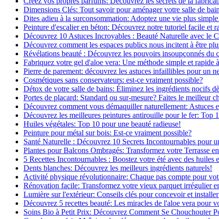
Créez vos propres parfums: Découvrez les secrets de la fabricati
Dimensions Clés: Tout savoir pour aménager votre salle de bai
Dites adieu à la surconsommation: Adoptez une vie plus simple
Peinture d'escalier en béton: Découvrez notre tutoriel facile et r
Découvrez 10 Astuces Incroyables : Beauté Naturelle avec le 
Découvrez comment les espaces publics nous incitent à être plus
Révélations beauté : Découvrez les pouvoirs insoupçonnés du
Fabriquez votre gel d'aloe vera: Une méthode simple et rapide 
Pierre de parement: découvrez les astuces infaillibles pour un ne
Cosmétiques sans conservateurs: est-ce vraiment possible?
Détox de votre salle de bains: Éliminez les ingrédients nocifs d
Portes de placard: Standard ou sur-mesure? Faites le meilleur c
Découvrez comment vous démaquiller naturellement: Astuces et 
Découvrez les meilleures peintures antirouille pour le fer: Top 
Huiles végétales: Top 10 pour une beauté radieuse!
Peinture pour métal sur bois: Est-ce vraiment possible?
Santé Naturelle : Découvrez 10 Secrets Incontournables pour u
Plantes pour Balcons Ombragés: Transformez votre Terrasse en
5 Recettes Incontournables : Boostez votre été avec des huiles e
Dents blanches: Découvrez les meilleurs ingrédients naturels!
Activité physique révolutionnaire: Chaque pas compte pour vot
Rénovation facile: Transformez votre vieux parquet irrégulier en
Lumière sur l'extérieur: Conseils clés pour concevoir et installer
Découvrez 5 recettes beauté: Les miracles de l'aloe vera pour v
Soins Bio à Petit Prix: Découvrez Comment Se Chouchouter P