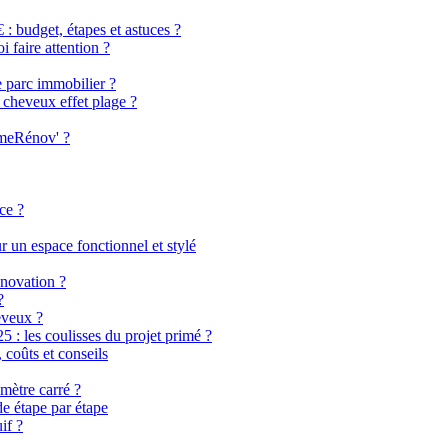
 budget, étapes et astuces ?
i faire attention ?
e parc immobilier ?
 cheveux effet plage ?
imeRénov' ?
ce ?
 un espace fonctionnel et stylé
énovation ?
?
eveux ?
 les coulisses du projet primé ?
coûts et conseils
mètre carré ?
de étape par étape
if ?