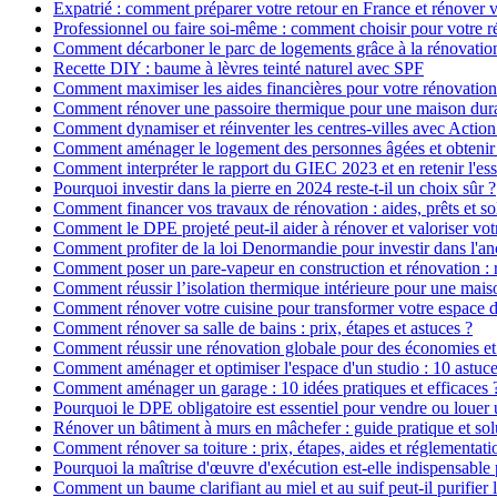
Expatrié : comment préparer votre retour en France et rénover v
Professionnel ou faire soi-même : comment choisir pour votre r
Comment décarboner le parc de logements grâce à la rénovatio
Recette DIY : baume à lèvres teinté naturel avec SPF
Comment maximiser les aides financières pour votre rénovation
Comment rénover une passoire thermique pour une maison dur
Comment dynamiser et réinventer les centres-villes avec Action
Comment aménager le logement des personnes âgées et obtenir d
Comment interpréter le rapport du GIEC 2023 et en retenir l'ess
Pourquoi investir dans la pierre en 2024 reste-t-il un choix sûr ?
Comment financer vos travaux de rénovation : aides, prêts et so
Comment le DPE projeté peut-il aider à rénover et valoriser vot
Comment profiter de la loi Denormandie pour investir dans l'anci
Comment poser un pare-vapeur en construction et rénovation : rô
Comment réussir l’isolation thermique intérieure pour une mai
Comment rénover votre cuisine pour transformer votre espace d
Comment rénover sa salle de bains : prix, étapes et astuces ?
Comment réussir une rénovation globale pour des économies et
Comment aménager et optimiser l'espace d'un studio : 10 astuce
Comment aménager un garage : 10 idées pratiques et efficaces 
Pourquoi le DPE obligatoire est essentiel pour vendre ou louer 
Rénover un bâtiment à murs en mâchefer : guide pratique et sol
Comment rénover sa toiture : prix, étapes, aides et réglementati
Pourquoi la maîtrise d'œuvre d'exécution est-elle indispensable 
Comment un baume clarifiant au miel et au suif peut-il purifier 