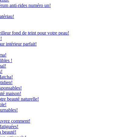
rum anti-rides numéro un!
atériau!
leur fond de teint pour votre peau!
!
 intérieur parfait!
uma!
ibles !
mal!
s!
Matcha!
tidien!
sponsables!
uté maison!
re beauté naturelle!
ble!
ournables!
couvrez comment!
fatiguées!
a beauté!