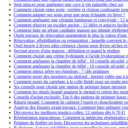
Sept astuces pour aménager une cave à vin naturelle chez soi
Comment choisir entre porte, verrière et cloison coulissante pou
Comment adapter ses soins pour une peau éclatante en hiver ?
Comment aménager une véranda lumineuse et conviviale : 12 i
Comment rénover un escalier ancien : 12 idées et astuces facile
Comment faire un sérum capillaire maison qui stimule réelleme
Quels travaux de rénovation augmentent le plus la valeur d'une
Rénovation, réhabilitation ou restauration : laquelle convient 
Quel beurre à lèvres ultra crémeux choisir pour lèvres sèches et
Second œuvre d'une maison : définition et quand le réaliser
Comment choisir une crème hydratante à l'acide hyaluronique e
Comment aménager la chambre de bébé : 10 conseils sécurité, 
Comment aménager la chambre de bébé : 10 conseils sécurité, 
Comment mieux gérer ses émotions : 7 clés pratiques
Comment poser des moulures au plafond : tutoriel vidéo pas à p
Comment poser du carrelage à la colle fluide pour un rendu pro
Six conseils pour choisir une station de peinture basse pression
Comment les rituels beauté apaisent le mental et créent des mom
Conseils d'achat exclusifs: Top 6 des stations de peinture basse
Rituels beauté: Comment ils calment l’esprit et chouchoutent v
Analyse des fissures avant travaux: Comment bien préparer vos
Découvrez les meilleurs mastics-colles: 12 options dès 6,70 €!
Régénération miraculeuse: Comment la médecine régénérative pe
Peinture de fenêtre en bois: Découvrez les techniques infaillibles
Radiateurs: Astuces infaillibles pour camoufler les tuyaux appar