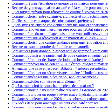
Comment réussir l'isolation extérieure de sa maison pour une r
Recette de gommage maison au café et à la vanille pour une p
Quel budget prévoir pour rénover une cuisine à Voiron en 2026 :
Comment choisir entre cuisiniste, architecte et contractant génér
Quelles sont mes marques de soins naturels préférées ?
Quels styles de cuisine conviennent aux maisons et appartemen
Comment rénover une maison en pisé pour un habitat sain et pe
Comment faire du maquillage maison que vous utiliserez vraim
Comment réussir la rénovation d'une maison de ville en 2026 ?
Comment choisir une cuisine tendance pour une rénovation en 
Recette maison de poudre de fond de teint naturelle
Sept astuces pour donner un aspect haut de gamme à votre cuis
Comment optimiser le rangement de votre cuisine et gagner de l
Comment fabriquer des barres de lotion au beurre de karité ?
Comment rénover un balcon en 2026 : étapes, budget et matéri
Aménager une cave en espace habitable : 7 astuces essentielles
Comment fabriquer un sérum visage anti-âge à l'huile de rose 
Comment aménager une pièce en sous-sol efficacement ?
Comment exfolier son visage naturellement ?
Quel parquet choisir pour chaque pièce de la maison ?
Comment choisir le meilleur maître d’œuvre à Grenoble en 202
Comment fabriquer un rouge à lèvres mat et hydratant fait mais
Tendances couleurs cuisine 2026 : tons sobres ou colorés, que c
Dix idées déco pour aménager un petit coin café chez soi
Comment faire une vapeur faciale aux herbes pour une peau plus