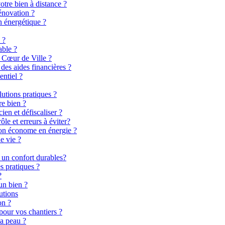
otre bien à distance ?
énovation ?
n énergétique ?
 ?
able ?
 Cœur de Ville ?
es aides financières ?
entiel ?
lutions pratiques ?
re bien ?
en et défiscaliser ?
le et erreurs à éviter?
son économe en énergie ?
e vie ?
 un confort durables?
s pratiques ?
?
un bien ?
utions
on ?
pour vos chantiers ?
la peau ?