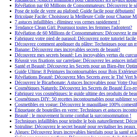
Révélation par 60 Millions de Consommateurs: Découvrez le sé
Pose de toile de verre au plafond: Guide facile pour débutants!
Bricolage Facile: Choisissez la Meilleure Colle pour Chaque M
7 astuces infaillibles : éliminez vos cernes rapidement !
Tendance Clean Girl: Pourquoi toutes les femmes l'adoptent?
Révélation de 60 Millions de Consommateurs: Découvrez le meil
Fabriquez votre pied de parasol: Découvrez notre tutoriel facile 
Découvrez comment appliquer du plâtre: Techniques pour un mur
Banane: Découvrez mes incroyables secrets de beauté!
Découvrez mes secrets beauté: Les incroyables vertus du curc
Réussir vos fixations sur carrelage: Découvrez les astuces infaill
Santé et Beauté: Découvrez les Secrets pour un Bien-être Opti
Guide Ultime: 8 Peintures Incontournables pour Bois Extérieur
Révélations Beauté: Découvrez Mes Secrets avec le Thé Vert 
Découvrez le Bicarbonate: Astuces Incroyables pour Votre Quo
Cosmétiques Naturels: Découvrez les Secrets de Beauté Éco-re
Fabriquez vos cosmétiques: le guide ultime des produits de bea
Cosmétiques DIY: 50 recettes incontournables pour sublimer vot
Cosmetibles en vogue: Découvrez le maquillage 100% comesti
Étiquetage de bouteilles en verre: Techniques et astuces incont
Beauté : le mouvement licorne combat la surconsommation !
Techniques infaillibles pour teindre le bois naturellement: Dé
Spiruline: Découvrez le secret beauté pour revitaliser les peaux 
Algues: Découvrez leurs incroyables bienfaits pour la santé et l