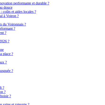
énovation performante et durable ?
eau douce
 coûts et aides locales ?
al à Voiron ?
ts du Voironnais ?
rformant ?
ent ?
2026 ?
ine
a place ?
aux ?
musquée ?
6 ?
on ?
hoisir ?
 saine et rajeunie ?