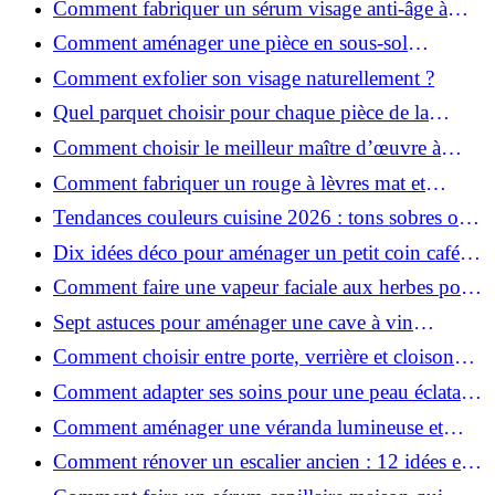
Comment fabriquer un sérum visage anti-âge à
l'huile de rose musquée ?
Comment aménager une pièce en sous-sol
efficacement ?
Comment exfolier son visage naturellement ?
Quel parquet choisir pour chaque pièce de la
maison ?
Comment choisir le meilleur maître d’œuvre à
Grenoble en 2026 ?
Comment fabriquer un rouge à lèvres mat et
hydratant fait maison ?
Tendances couleurs cuisine 2026 : tons sobres ou
colorés, que choisir ?
Dix idées déco pour aménager un petit coin café
chez soi
Comment faire une vapeur faciale aux herbes pour
une peau plus saine et rajeunie ?
Sept astuces pour aménager une cave à vin
naturelle chez soi
Comment choisir entre porte, verrière et cloison
coulissante pour séparer vos pièces ?
Comment adapter ses soins pour une peau éclatante
en hiver ?
Comment aménager une véranda lumineuse et
conviviale : 12 idées déco
Comment rénover un escalier ancien : 12 idées et
astuces faciles pas à pas