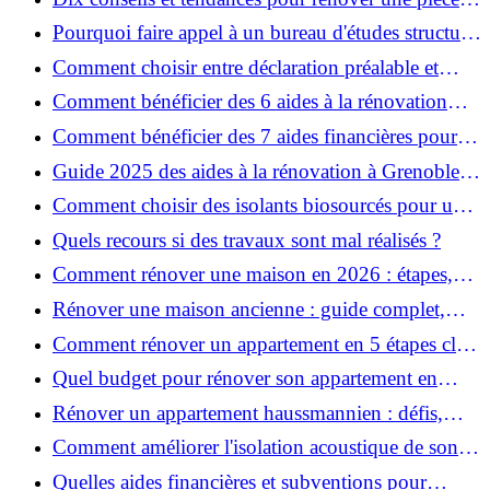
de la maison
Pourquoi faire appel à un bureau d'études structure
pour garantir la sécurité de vos rénovations ?
Comment choisir entre déclaration préalable et
permis de construire pour vos travaux ?
Comment bénéficier des 6 aides à la rénovation
énergétique à Grenoble ?
Comment bénéficier des 7 aides financières pour la
rénovation énergétique à Voiron ?
Guide 2025 des aides à la rénovation à Grenoble et
Voiron : MaPrimeRénov’, CEE, aides locales
Comment choisir des isolants biosourcés pour une
rénovation écologique ?
Quels recours si des travaux sont mal réalisés ?
Comment rénover une maison en 2026 : étapes,
coûts et conseils ?
Rénover une maison ancienne : guide complet,
étapes, budget et astuces
Comment rénover un appartement en 5 étapes clés
?
Quel budget pour rénover son appartement en
2026 ?
Rénover un appartement haussmannien : défis,
conseils pratiques et estimation des prix
Comment améliorer l'isolation acoustique de son
appartement ?
Quelles aides financières et subventions pour