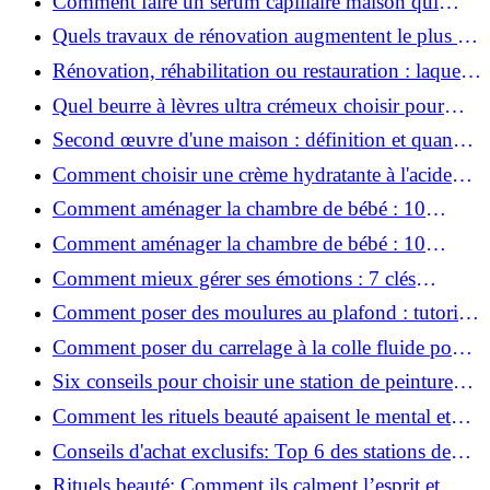
Comment faire un sérum capillaire maison qui
stimule réellement la pousse des cheveux ?
Quels travaux de rénovation augmentent le plus la
valeur d'une maison pour la revente ?
Rénovation, réhabilitation ou restauration : laquelle
convient le mieux à mon logement ?
Quel beurre à lèvres ultra crémeux choisir pour
lèvres sèches et gercées?
Second œuvre d'une maison : définition et quand
le réaliser
Comment choisir une crème hydratante à l'acide
hyaluronique et niacinamide ?
Comment aménager la chambre de bébé : 10
conseils sécurité, déco et rangement
Comment aménager la chambre de bébé : 10
conseils sécurité, déco et rangement
Comment mieux gérer ses émotions : 7 clés
pratiques
Comment poser des moulures au plafond : tutoriel
vidéo pas à pas ?
Comment poser du carrelage à la colle fluide pour
un rendu professionnel ?
Six conseils pour choisir une station de peinture
basse pression
Comment les rituels beauté apaisent le mental et
créent des moments pour soi ?
Conseils d'achat exclusifs: Top 6 des stations de
peinture basse pression incontournables!
Rituels beauté: Comment ils calment l’esprit et