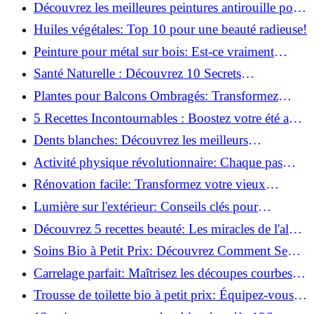
naturellement: Astuces et secrets révélés!
Découvrez les meilleures peintures antirouille pour
le fer: Top 12 analysé!
Huiles végétales: Top 10 pour une beauté radieuse!
Peinture pour métal sur bois: Est-ce vraiment
possible?
Santé Naturelle : Découvrez 10 Secrets
Incontournables pour un Bien-être Optimal!
Plantes pour Balcons Ombragés: Transformez
votre Terrasse en Oasis Verte!
5 Recettes Incontournables : Boostez votre été avec
des huiles essentielles!
Dents blanches: Découvrez les meilleurs
ingrédients naturels!
Activité physique révolutionnaire: Chaque pas
compte pour votre santé!
Rénovation facile: Transformez votre vieux
parquet irrégulier en un clin d'œil!
Lumière sur l'extérieur: Conseils clés pour
concevoir et installer votre éclairage!
Découvrez 5 recettes beauté: Les miracles de l'aloe
vera pour votre peau!
Soins Bio à Petit Prix: Découvrez Comment Se
Chouchouter Pour Moins de 35€!
Carrelage parfait: Maîtrisez les découpes courbes
facilement!
Trousse de toilette bio à petit prix: Équipez-vous
pour moins de 25€!