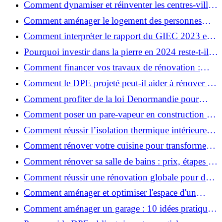
Comment dynamiser et réinventer les centres-villes
avec Action Cœur de Ville ?
Comment aménager le logement des personnes
âgées et obtenir des aides financières ?
Comment interpréter le rapport du GIEC 2023 et
en retenir l'essentiel ?
Pourquoi investir dans la pierre en 2024 reste-t-il
un choix sûr ?
Comment financer vos travaux de rénovation :
aides, prêts et solutions pratiques ?
Comment le DPE projeté peut-il aider à rénover et
valoriser votre bien ?
Comment profiter de la loi Denormandie pour
investir dans l'ancien et défiscaliser ?
Comment poser un pare-vapeur en construction et
rénovation : rôle et erreurs à éviter?
Comment réussir l’isolation thermique intérieure
pour une maison économe en énergie ?
Comment rénover votre cuisine pour transformer
votre espace de vie ?
Comment rénover sa salle de bains : prix, étapes et
astuces ?
Comment réussir une rénovation globale pour des
économies et un confort durables?
Comment aménager et optimiser l'espace d'un
studio : 10 astuces pratiques ?
Comment aménager un garage : 10 idées pratiques
et efficaces ?