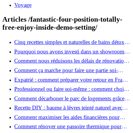
Voyage
Articles /fantastic-four-position-totally-
free-enjoy-inside-demo-setting/
Cinq recettes simples et naturelles de bains détox
maison
Pourquoi nous avons investi dans un showroom-
atelier et ce que cela apporte aux clients
Comment nous réduisons les délais de rénovation à
3 mois au lieu de 6?
Comment ça marche pour faire une partie soi-
même et nous confier le reste ?
Expatrié : comment préparer votre retour en France
et rénover votre bien à distance ?
Professionnel ou faire soi-même : comment choisir
pour votre rénovation ?
Comment décarboner le parc de logements grâce à
la rénovation énergétique ?
Recette DIY : baume à lèvres teinté naturel avec
SPF
Comment maximiser les aides financières pour
votre rénovation ?
Comment rénover une passoire thermique pour
une maison durable ?