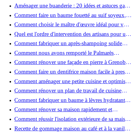
2026 ?
Aménager une buanderie : 20 idées et astuces gain
de place pour un espace fonctionnel et stylé
Comment faire un baume fouetté au suif soyeux,
fait maison ?
Comment choisir le maître d'œuvre idéal pour vos
travaux de rénovation ?
Quel est l'ordre d'intervention des artisans pour une
rénovation ?
Comment fabriquer un après-shampoing solide
naturel pour cheveux ?
Comment nous avons remporté le Palmarès
(Ré)HABITER 2025 : les coulisses du projet primé
Comment rénover une façade en pierre à Grenoble
?
: techniques, coûts et conseils
Comment faire un dentifrice maison facile à presser
?
Comment aménager une petite cuisine et optimiser
chaque centimètre carré ?
Comment rénover un plan de travail de cuisine
facilement : guide étape par étape
Comment fabriquer un baume à lèvres hydratant et
naturel au suif ?
Comment rénover sa maison rapidement et
efficacement ?
Comment réussir l'isolation extérieure de sa maison
pour une rénovation performante et durable ?
Recette de gommage maison au café et à la vanille