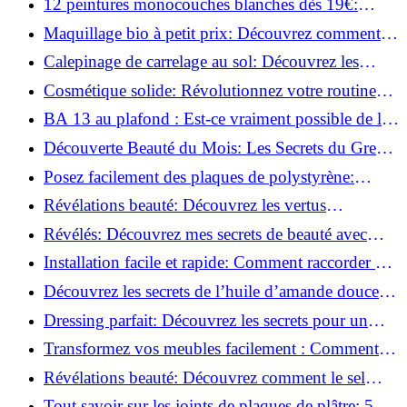
12 peintures monocouches blanches dès 19€:
Découvrez les meilleures offres!
Maquillage bio à petit prix: Découvrez comment
s'équiper pour moins de 50€!
Calepinage de carrelage au sol: Découvrez les
astuces incontournables!
Cosmétique solide: Révolutionnez votre routine
beauté pour zéro déchet!
BA 13 au plafond : Est-ce vraiment possible de les
coller ?
Découverte Beauté du Mois: Les Secrets du Green
Glamour !
Posez facilement des plaques de polystyrène:
Transformez votre plafond sans effort !
Révélations beauté: Découvrez les vertus
insoupçonnées de l'huile de coco!
Révélés: Découvrez mes secrets de beauté avec
l'huile de ricin!
Installation facile et rapide: Comment raccorder un
luminaire au plafond!
Découvrez les secrets de l’huile d’amande douce :
Pourquoi vous devez l'adopter!
Dressing parfait: Découvrez les secrets pour un
rangement optimal!
Transformez vos meubles facilement : Comment
installer des roulettes en un clin d'œil !
Révélations beauté: Découvrez comment le sel
transforme votre routine!
Tout savoir sur les joints de plaques de plâtre: 5