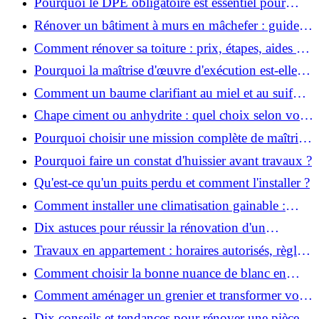
Pourquoi le DPE obligatoire est essentiel pour
vendre ou louer un bien ?
Rénover un bâtiment à murs en mâchefer : guide
pratique et solutions
Comment rénover sa toiture : prix, étapes, aides et
réglementation ?
Pourquoi la maîtrise d'œuvre d'exécution est-elle
indispensable pour vos chantiers ?
Comment un baume clarifiant au miel et au suif
peut-il purifier la peau ?
Chape ciment ou anhydrite : quel choix selon votre
projet ?
Pourquoi choisir une mission complète de maîtrise
d’œuvre pour réussir vos projets?
Pourquoi faire un constat d'huissier avant travaux ?
Qu'est-ce qu'un puits perdu et comment l'installer ?
Comment installer une climatisation gainable :
coût, étapes et conseils ?
Dix astuces pour réussir la rénovation d'un
appartement
Travaux en appartement : horaires autorisés, règles
et bonnes pratiques
Comment choisir la bonne nuance de blanc en
décoration et éviter les pièges ?
Comment aménager un grenier et transformer vos
combles en espace habitable ?
Dix conseils et tendances pour rénover une pièce