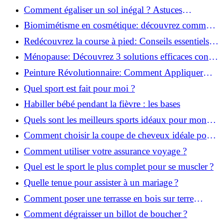
solution!
Comment égaliser un sol inégal ? Astuces
infaillibles pour réussir !
Biomimétisme en cosmétique: découvrez comment
la nature inspire l'avenir des soins beauté!
Redécouvrez la course à pied: Conseils essentiels
pour reprendre!
Ménopause: Découvrez 3 solutions efficaces contre
les bouffées de chaleur!
Peinture Révolutionnaire: Comment Appliquer
Deux Couleurs Sur Une Porte!
Quel sport est fait pour moi ?
Habiller bébé pendant la fièvre : les bases
Quels sont les meilleurs sports idéaux pour mon
enfant ?
Comment choisir la coupe de cheveux idéale pour
votre visage ?
Comment utiliser votre assurance voyage ?
Quel est le sport le plus complet pour se muscler ?
Quelle tenue pour assister à un mariage ?
Comment poser une terrasse en bois sur terre
battue ?
Comment dégraisser un billot de boucher ?