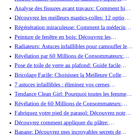
chouchoutent votre âme!
Analyse des fissures avant travaux: Comment bien
préparer vos surfaces!
Découvrez les meilleurs mastics-colles: 12 options
dès 6,70 €!
Régénération miraculeuse: Comment la médecine
régénérative peut restaurer votre confiance!
Peinture de fenêtre en bois: Découvrez les
techniques infaillibles pour un résultat parfait!
Radiateurs: Astuces infaillibles pour camoufler les
tuyaux apparents!
Révélation par 60 Millions de Consommateurs:
Découvrez le sérum anti-rides numéro un!
Pose de toile de verre au plafond: Guide facile
pour débutants!
Bricolage Facile: Choisissez la Meilleure Colle
pour Chaque Matériau!
7 astuces infaillibles : éliminez vos cernes
rapidement !
Tendance Clean Girl: Pourquoi toutes les femmes
l'adoptent?
Révélation de 60 Millions de Consommateurs:
Découvrez le meilleur fond de teint pour votre
Fabriquez votre pied de parasol: Découvrez notre
peau!
tutoriel facile !
Découvrez comment appliquer du plâtre:
Techniques pour un mur intérieur parfait!
Banane: Découvrez mes incroyables secrets de