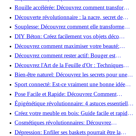
meilleures méthodes!
Rouille accélérée: Découvrez comment transformer
la corrosion en déco tendance!
Découverte révolutionnaire : la nacre, secret de
régénération inouï !
Souplesse: Découvrez comment elle transforme
votre performance sportive!
DIY Béton: Créez facilement vos objets déco
tendance!
Découvrez comment maximiser votre beauté:
Astuces et secrets révélés!
Découvrez comment rester actif: Bouger est
toujours possible!
Découvrez l'Art de la Feuille d'Or : Techniques
Incontournables pour Réussir!
Bien-être naturel: Découvrez les secrets pour une
vie saine!
Sport connecté: Est-ce vraiment une bonne idée
pour vous?
Pose Facile et Rapide: Découvrez Comment
Monter des Carreaux de Béton Cellulaire!
Épigénétique révolutionnaire: 4 astuces essentielles
pour transformer votre bien-être!
Créez votre meuble en bois: Guide facile et rapide
pour débutants!
Cosmétiques révolutionnaires: Découvrez
comment les fermes verticales transforment la
Dépression: Enfiler ses baskets pourrait être la
beauté!