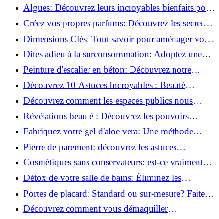
revitaliser les peaux fatiguées!
Algues: Découvrez leurs incroyables bienfaits pour
la santé et la beauté!
Créez vos propres parfums: Découvrez les secrets
de la fabrication artisanale!
Dimensions Clés: Tout savoir pour aménager votre
salle de bains!
Dites adieu à la surconsommation: Adoptez une
vie plus simple!
Peinture d'escalier en béton: Découvrez notre
tutoriel facile et rapide!
Découvrez 10 Astuces Incroyables : Beauté
Naturelle avec le Concombre !
Découvrez comment les espaces publics nous
incitent à être plus actifs : Révélations surprenantes!
Révélations beauté : Découvrez les pouvoirs
insoupçonnés du concombre!
Fabriquez votre gel d'aloe vera: Une méthode
simple et rapide à la maison!
Pierre de parement: découvrez les astuces
infaillibles pour un nettoyage parfait!
Cosmétiques sans conservateurs: est-ce vraiment
possible?
Détox de votre salle de bains: Éliminez les
ingrédients nocifs dès maintenant!
Portes de placard: Standard ou sur-mesure? Faites
le meilleur choix!
Découvrez comment vous démaquiller