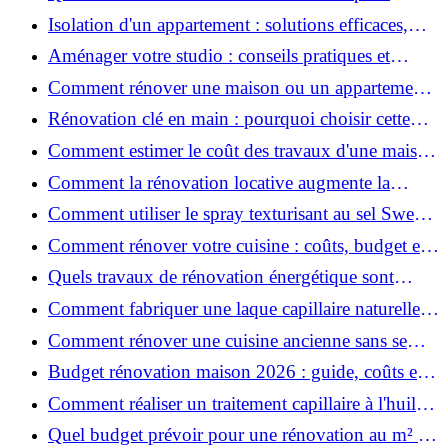
rénover votre appartement en 2026 ?
Isolation d'un appartement : solutions efficaces,
prix et conseils
Aménager votre studio : conseils pratiques et
erreurs à éviter
Comment rénover une maison ou un appartement
avec 50 000 € : budget, étapes et astuces ?
Rénovation clé en main : pourquoi choisir cette
solution et à quoi faire attention ?
Comment estimer le coût des travaux d'une maison
?
Comment la rénovation locative augmente la
rentabilité de votre parc immobilier ?
Comment utiliser le spray texturisant au sel Sweet
Salt pour des cheveux effet plage ?
Comment rénover votre cuisine : coûts, budget et
astuces bois ?
Quels travaux de rénovation énergétique sont
éligibles à MaPrimeRénov' ?
Comment fabriquer une laque capillaire naturelle
maison ?
Comment rénover une cuisine ancienne sans se
ruiner ?
Budget rénovation maison 2026 : guide, coûts et
astuces
Comment réaliser un traitement capillaire à l'huile
maison efficace ?
Quel budget prévoir pour une rénovation au m² en