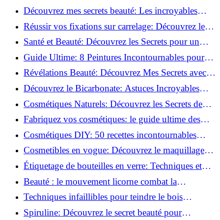
beauté!
Découvrez mes secrets beauté: Les incroyables
vertus du curcuma!
Réussir vos fixations sur carrelage: Découvrez les
astuces infaillibles !
Santé et Beauté: Découvrez les Secrets pour un
Bien-être Optimal!
Guide Ultime: 8 Peintures Incontournables pour
Bois Extérieurs!
Révélations Beauté: Découvrez Mes Secrets avec le
Thé Vert Matcha!
Découvrez le Bicarbonate: Astuces Incroyables
pour Votre Quotidien!
Cosmétiques Naturels: Découvrez les Secrets de
Beauté Éco-responsables!
Fabriquez vos cosmétiques: le guide ultime des
produits de beauté maison!
Cosmétiques DIY: 50 recettes incontournables
pour sublimer votre beauté naturelle!
Cosmetibles en vogue: Découvrez le maquillage
100% comestible!
Étiquetage de bouteilles en verre: Techniques et
astuces incontournables!
Beauté : le mouvement licorne combat la
surconsommation !
Techniques infaillibles pour teindre le bois
naturellement: Découvrez comment!
Spiruline: Découvrez le secret beauté pour