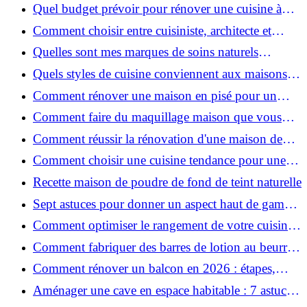
pour une peau douce
Quel budget prévoir pour rénover une cuisine à
Voiron en 2026 : coûts et aides locales ?
Comment choisir entre cuisiniste, architecte et
contractant général à Voiron ?
Quelles sont mes marques de soins naturels
préférées ?
Quels styles de cuisine conviennent aux maisons et
appartements du Voironnais ?
Comment rénover une maison en pisé pour un
habitat sain et performant ?
Comment faire du maquillage maison que vous
utiliserez vraiment ?
Comment réussir la rénovation d'une maison de
ville en 2026 ?
Comment choisir une cuisine tendance pour une
rénovation en 2026 ?
Recette maison de poudre de fond de teint naturelle
Sept astuces pour donner un aspect haut de gamme
à votre cuisine
Comment optimiser le rangement de votre cuisine
et gagner de la place ?
Comment fabriquer des barres de lotion au beurre
de karité ?
Comment rénover un balcon en 2026 : étapes,
budget et matériaux ?
Aménager une cave en espace habitable : 7 astuces
essentielles