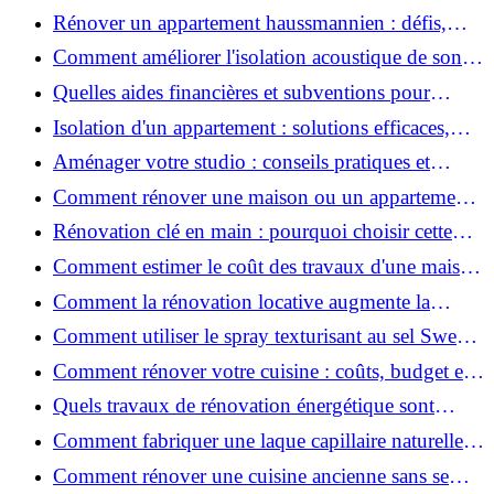
2026 ?
Rénover un appartement haussmannien : défis,
conseils pratiques et estimation des prix
Comment améliorer l'isolation acoustique de son
appartement ?
Quelles aides financières et subventions pour
rénover votre appartement en 2026 ?
Isolation d'un appartement : solutions efficaces,
prix et conseils
Aménager votre studio : conseils pratiques et
erreurs à éviter
Comment rénover une maison ou un appartement
avec 50 000 € : budget, étapes et astuces ?
Rénovation clé en main : pourquoi choisir cette
solution et à quoi faire attention ?
Comment estimer le coût des travaux d'une maison
?
Comment la rénovation locative augmente la
rentabilité de votre parc immobilier ?
Comment utiliser le spray texturisant au sel Sweet
Salt pour des cheveux effet plage ?
Comment rénover votre cuisine : coûts, budget et
astuces bois ?
Quels travaux de rénovation énergétique sont
éligibles à MaPrimeRénov' ?
Comment fabriquer une laque capillaire naturelle
maison ?
Comment rénover une cuisine ancienne sans se