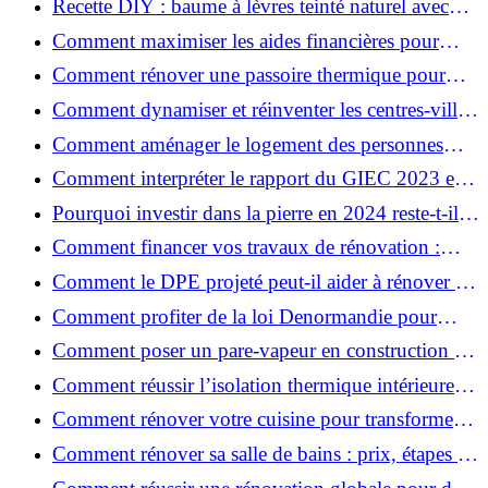
Recette DIY : baume à lèvres teinté naturel avec
SPF
Comment maximiser les aides financières pour
votre rénovation ?
Comment rénover une passoire thermique pour
une maison durable ?
Comment dynamiser et réinventer les centres-villes
avec Action Cœur de Ville ?
Comment aménager le logement des personnes
âgées et obtenir des aides financières ?
Comment interpréter le rapport du GIEC 2023 et
en retenir l'essentiel ?
Pourquoi investir dans la pierre en 2024 reste-t-il
un choix sûr ?
Comment financer vos travaux de rénovation :
aides, prêts et solutions pratiques ?
Comment le DPE projeté peut-il aider à rénover et
valoriser votre bien ?
Comment profiter de la loi Denormandie pour
investir dans l'ancien et défiscaliser ?
Comment poser un pare-vapeur en construction et
rénovation : rôle et erreurs à éviter?
Comment réussir l’isolation thermique intérieure
pour une maison économe en énergie ?
Comment rénover votre cuisine pour transformer
votre espace de vie ?
Comment rénover sa salle de bains : prix, étapes et
astuces ?