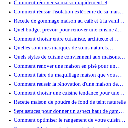
Comment rénover sa maison rapidement et
efficacement ?
Comment réussir l'isolation extérieure de sa maison
pour une rénovation performante et durable ?
Recette de gommage maison au café et à la vanille
pour une peau douce
Quel budget prévoir pour rénover une cuisine à
Voiron en 2026 : coûts et aides locales ?
Comment choisir entre cuisiniste, architecte et
contractant général à Voiron ?
Quelles sont mes marques de soins naturels
préférées ?
Quels styles de cuisine conviennent aux maisons et
appartements du Voironnais ?
Comment rénover une maison en pisé pour un
habitat sain et performant ?
Comment faire du maquillage maison que vous
utiliserez vraiment ?
Comment réussir la rénovation d'une maison de
ville en 2026 ?
Comment choisir une cuisine tendance pour une
rénovation en 2026 ?
Recette maison de poudre de fond de teint naturelle
Sept astuces pour donner un aspect haut de gamme
à votre cuisine
Comment optimiser le rangement de votre cuisine
et gagner de la place ?