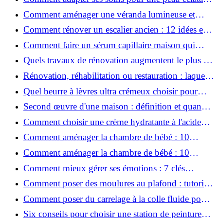
en hiver ?
Comment aménager une véranda lumineuse et
conviviale : 12 idées déco
Comment rénover un escalier ancien : 12 idées et
astuces faciles pas à pas
Comment faire un sérum capillaire maison qui
stimule réellement la pousse des cheveux ?
Quels travaux de rénovation augmentent le plus la
valeur d'une maison pour la revente ?
Rénovation, réhabilitation ou restauration : laquelle
convient le mieux à mon logement ?
Quel beurre à lèvres ultra crémeux choisir pour
lèvres sèches et gercées?
Second œuvre d'une maison : définition et quand
le réaliser
Comment choisir une crème hydratante à l'acide
hyaluronique et niacinamide ?
Comment aménager la chambre de bébé : 10
conseils sécurité, déco et rangement
Comment aménager la chambre de bébé : 10
conseils sécurité, déco et rangement
Comment mieux gérer ses émotions : 7 clés
pratiques
Comment poser des moulures au plafond : tutoriel
vidéo pas à pas ?
Comment poser du carrelage à la colle fluide pour
un rendu professionnel ?
Six conseils pour choisir une station de peinture