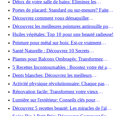
Détox de votre salle de bains: Éliminez les
ingrédients nocifs dès maintenant!
Portes de placard: Standard ou sur-mesure? Faites
le meilleur choix!
Découvrez comment vous démaquiller
naturellement: Astuces et secrets révélés!
Découvrez les meilleures peintures antirouille pour
le fer: Top 12 analysé!
Huiles végétales: Top 10 pour une beauté radieuse!
Peinture pour métal sur bois: Est-ce vraiment
possible?
Santé Naturelle : Découvrez 10 Secrets
Incontournables pour un Bien-être Optimal!
Plantes pour Balcons Ombragés: Transformez
votre Terrasse en Oasis Verte!
5 Recettes Incontournables : Boostez votre été avec
des huiles essentielles!
Dents blanches: Découvrez les meilleurs
ingrédients naturels!
Activité physique révolutionnaire: Chaque pas
compte pour votre santé!
Rénovation facile: Transformez votre vieux
parquet irrégulier en un clin d'œil!
Lumière sur l'extérieur: Conseils clés pour
concevoir et installer votre éclairage!
Découvrez 5 recettes beauté: Les miracles de l'aloe
vera pour votre peau!