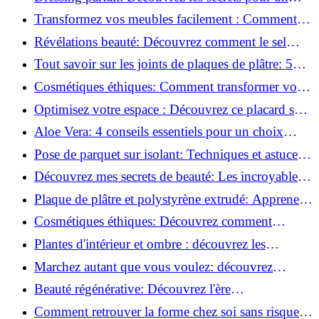
rangement optimal!
Transformez vos meubles facilement : Comment
installer des roulettes en un clin d'œil !
Révélations beauté: Découvrez comment le sel
transforme votre routine!
Tout savoir sur les joints de plaques de plâtre: 5
questions clés pour comprendre les fissures!
Cosmétiques éthiques: Comment transformer votre
routine beauté!
Optimisez votre espace : Découvrez ce placard sous
rampant à portes coulissantes!
Aloe Vera: 4 conseils essentiels pour un choix
parfait!
Pose de parquet sur isolant: Techniques et astuces
pour un sol parfait!
Découvrez mes secrets de beauté: Les incroyables
vertus du raisin!
Plaque de plâtre et polystyrène extrudé: Apprenez
à les coller efficacement!
Cosmétiques éthiques: Découvrez comment
transformer votre routine beauté!
Plantes d'intérieur et ombre : découvrez les
meilleures pour votre maison !
Marchez autant que vous voulez: découvrez
pourquoi c'est bénéfique!
Beauté régénérative: Découvrez l'ère
révolutionnaire de la cosmétique verte!
Comment retrouver la forme chez soi sans risque