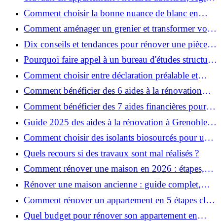
et bonnes pratiques
Comment choisir la bonne nuance de blanc en
décoration et éviter les pièges ?
Comment aménager un grenier et transformer vos
combles en espace habitable ?
Dix conseils et tendances pour rénover une pièce
de la maison
Pourquoi faire appel à un bureau d'études structure
pour garantir la sécurité de vos rénovations ?
Comment choisir entre déclaration préalable et
permis de construire pour vos travaux ?
Comment bénéficier des 6 aides à la rénovation
énergétique à Grenoble ?
Comment bénéficier des 7 aides financières pour la
rénovation énergétique à Voiron ?
Guide 2025 des aides à la rénovation à Grenoble et
Voiron : MaPrimeRénov’, CEE, aides locales
Comment choisir des isolants biosourcés pour une
rénovation écologique ?
Quels recours si des travaux sont mal réalisés ?
Comment rénover une maison en 2026 : étapes,
coûts et conseils ?
Rénover une maison ancienne : guide complet,
étapes, budget et astuces
Comment rénover un appartement en 5 étapes clés
?
Quel budget pour rénover son appartement en