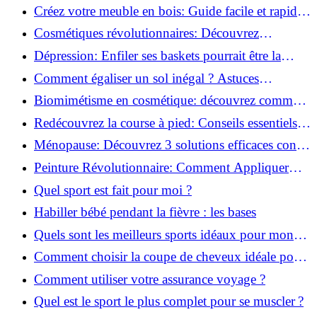
pour transformer votre bien-être!
Créez votre meuble en bois: Guide facile et rapide
pour débutants!
Cosmétiques révolutionnaires: Découvrez
comment les fermes verticales transforment la
Dépression: Enfiler ses baskets pourrait être la
beauté!
solution!
Comment égaliser un sol inégal ? Astuces
infaillibles pour réussir !
Biomimétisme en cosmétique: découvrez comment
la nature inspire l'avenir des soins beauté!
Redécouvrez la course à pied: Conseils essentiels
pour reprendre!
Ménopause: Découvrez 3 solutions efficaces contre
les bouffées de chaleur!
Peinture Révolutionnaire: Comment Appliquer
Deux Couleurs Sur Une Porte!
Quel sport est fait pour moi ?
Habiller bébé pendant la fièvre : les bases
Quels sont les meilleurs sports idéaux pour mon
enfant ?
Comment choisir la coupe de cheveux idéale pour
votre visage ?
Comment utiliser votre assurance voyage ?
Quel est le sport le plus complet pour se muscler ?