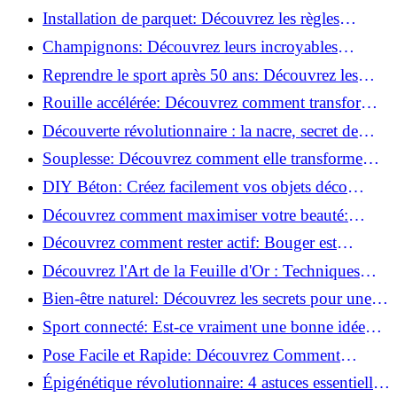
de blessure: Techniques et conseils sûrs!
Installation de parquet: Découvrez les règles
essentielles à respecter!
Champignons: Découvrez leurs incroyables
pouvoirs antioxydants!
Reprendre le sport après 50 ans: Découvrez les
meilleures méthodes!
Rouille accélérée: Découvrez comment transformer
la corrosion en déco tendance!
Découverte révolutionnaire : la nacre, secret de
régénération inouï !
Souplesse: Découvrez comment elle transforme
votre performance sportive!
DIY Béton: Créez facilement vos objets déco
tendance!
Découvrez comment maximiser votre beauté:
Astuces et secrets révélés!
Découvrez comment rester actif: Bouger est
toujours possible!
Découvrez l'Art de la Feuille d'Or : Techniques
Incontournables pour Réussir!
Bien-être naturel: Découvrez les secrets pour une
vie saine!
Sport connecté: Est-ce vraiment une bonne idée
pour vous?
Pose Facile et Rapide: Découvrez Comment
Monter des Carreaux de Béton Cellulaire!
Épigénétique révolutionnaire: 4 astuces essentielles