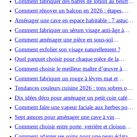
Comment fabriquer des barres de lotion au beurre
de karité ?
Comment rénover un balcon en 2026 : étapes,
budget et matériaux ?
Aménager une cave en espace habitable : 7 astuces
essentielles
Comment fabriquer un sérum visage anti-âge à
l'huile de rose musquée ?
Comment aménager une pièce en sous-sol
efficacement ?
Comment exfolier son visage naturellement ?
Quel parquet choisir pour chaque pièce de la
maison ?
Comment choisir le meilleur maître d’œuvre à
Grenoble en 2026 ?
Comment fabriquer un rouge à lèvres mat et
hydratant fait maison ?
Tendances couleurs cuisine 2026 : tons sobres ou
colorés, que choisir ?
Dix idées déco pour aménager un petit coin café
chez soi
Comment faire une vapeur faciale aux herbes pour
une peau plus saine et rajeunie ?
Sept astuces pour aménager une cave à vin
naturelle chez soi
Comment choisir entre porte, verrière et cloison
coulissante pour séparer vos pièces ?
Comment adapter ses soins pour une peau éclatante