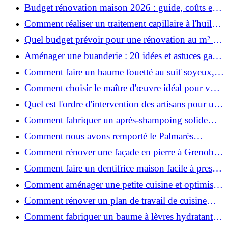
ruiner ?
Budget rénovation maison 2026 : guide, coûts et
astuces
Comment réaliser un traitement capillaire à l'huile
maison efficace ?
Quel budget prévoir pour une rénovation au m² en
2026 ?
Aménager une buanderie : 20 idées et astuces gain
de place pour un espace fonctionnel et stylé
Comment faire un baume fouetté au suif soyeux,
fait maison ?
Comment choisir le maître d'œuvre idéal pour vos
travaux de rénovation ?
Quel est l'ordre d'intervention des artisans pour une
rénovation ?
Comment fabriquer un après-shampoing solide
naturel pour cheveux ?
Comment nous avons remporté le Palmarès
(Ré)HABITER 2025 : les coulisses du projet primé
Comment rénover une façade en pierre à Grenoble
?
: techniques, coûts et conseils
Comment faire un dentifrice maison facile à presser
?
Comment aménager une petite cuisine et optimiser
chaque centimètre carré ?
Comment rénover un plan de travail de cuisine
facilement : guide étape par étape
Comment fabriquer un baume à lèvres hydratant et
naturel au suif ?