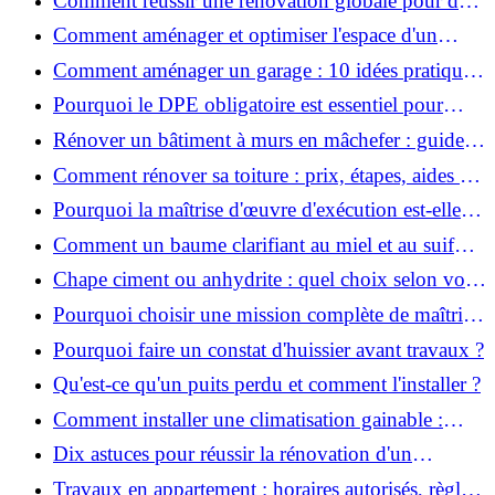
Comment réussir une rénovation globale pour des
économies et un confort durables?
Comment aménager et optimiser l'espace d'un
studio : 10 astuces pratiques ?
Comment aménager un garage : 10 idées pratiques
et efficaces ?
Pourquoi le DPE obligatoire est essentiel pour
vendre ou louer un bien ?
Rénover un bâtiment à murs en mâchefer : guide
pratique et solutions
Comment rénover sa toiture : prix, étapes, aides et
réglementation ?
Pourquoi la maîtrise d'œuvre d'exécution est-elle
indispensable pour vos chantiers ?
Comment un baume clarifiant au miel et au suif
peut-il purifier la peau ?
Chape ciment ou anhydrite : quel choix selon votre
projet ?
Pourquoi choisir une mission complète de maîtrise
d’œuvre pour réussir vos projets?
Pourquoi faire un constat d'huissier avant travaux ?
Qu'est-ce qu'un puits perdu et comment l'installer ?
Comment installer une climatisation gainable :
coût, étapes et conseils ?
Dix astuces pour réussir la rénovation d'un
appartement
Travaux en appartement : horaires autorisés, règles