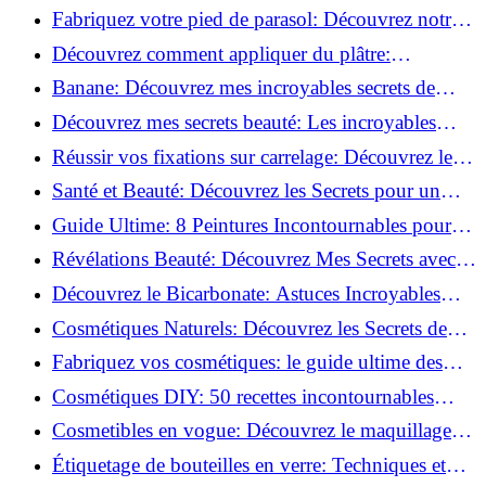
Découvrez le meilleur fond de teint pour votre
Fabriquez votre pied de parasol: Découvrez notre
peau!
tutoriel facile !
Découvrez comment appliquer du plâtre:
Techniques pour un mur intérieur parfait!
Banane: Découvrez mes incroyables secrets de
beauté!
Découvrez mes secrets beauté: Les incroyables
vertus du curcuma!
Réussir vos fixations sur carrelage: Découvrez les
astuces infaillibles !
Santé et Beauté: Découvrez les Secrets pour un
Bien-être Optimal!
Guide Ultime: 8 Peintures Incontournables pour
Bois Extérieurs!
Révélations Beauté: Découvrez Mes Secrets avec le
Thé Vert Matcha!
Découvrez le Bicarbonate: Astuces Incroyables
pour Votre Quotidien!
Cosmétiques Naturels: Découvrez les Secrets de
Beauté Éco-responsables!
Fabriquez vos cosmétiques: le guide ultime des
produits de beauté maison!
Cosmétiques DIY: 50 recettes incontournables
pour sublimer votre beauté naturelle!
Cosmetibles en vogue: Découvrez le maquillage
100% comestible!
Étiquetage de bouteilles en verre: Techniques et