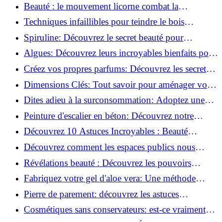
astuces incontournables!
Beauté : le mouvement licorne combat la
surconsommation !
Techniques infaillibles pour teindre le bois
naturellement: Découvrez comment!
Spiruline: Découvrez le secret beauté pour
revitaliser les peaux fatiguées!
Algues: Découvrez leurs incroyables bienfaits pour
la santé et la beauté!
Créez vos propres parfums: Découvrez les secrets
de la fabrication artisanale!
Dimensions Clés: Tout savoir pour aménager votre
salle de bains!
Dites adieu à la surconsommation: Adoptez une
vie plus simple!
Peinture d'escalier en béton: Découvrez notre
tutoriel facile et rapide!
Découvrez 10 Astuces Incroyables : Beauté
Naturelle avec le Concombre !
Découvrez comment les espaces publics nous
incitent à être plus actifs : Révélations surprenantes!
Révélations beauté : Découvrez les pouvoirs
insoupçonnés du concombre!
Fabriquez votre gel d'aloe vera: Une méthode
simple et rapide à la maison!
Pierre de parement: découvrez les astuces
infaillibles pour un nettoyage parfait!
Cosmétiques sans conservateurs: est-ce vraiment
possible?