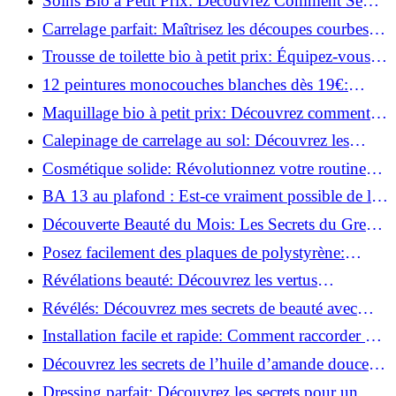
Soins Bio à Petit Prix: Découvrez Comment Se
Chouchouter Pour Moins de 35€!
Carrelage parfait: Maîtrisez les découpes courbes
facilement!
Trousse de toilette bio à petit prix: Équipez-vous
pour moins de 25€!
12 peintures monocouches blanches dès 19€:
Découvrez les meilleures offres!
Maquillage bio à petit prix: Découvrez comment
s'équiper pour moins de 50€!
Calepinage de carrelage au sol: Découvrez les
astuces incontournables!
Cosmétique solide: Révolutionnez votre routine
beauté pour zéro déchet!
BA 13 au plafond : Est-ce vraiment possible de les
coller ?
Découverte Beauté du Mois: Les Secrets du Green
Glamour !
Posez facilement des plaques de polystyrène:
Transformez votre plafond sans effort !
Révélations beauté: Découvrez les vertus
insoupçonnées de l'huile de coco!
Révélés: Découvrez mes secrets de beauté avec
l'huile de ricin!
Installation facile et rapide: Comment raccorder un
luminaire au plafond!
Découvrez les secrets de l’huile d’amande douce :
Pourquoi vous devez l'adopter!
Dressing parfait: Découvrez les secrets pour un