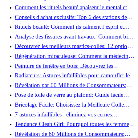
basse pression
Comment les rituels beauté apaisent le mental et
créent des moments pour soi ?
Conseils d'achat exclusifs: Top 6 des stations de
peinture basse pression incontournables!
Rituels beauté: Comment ils calment l’esprit et
chouchoutent votre âme!
Analyse des fissures avant travaux: Comment bien
préparer vos surfaces!
Découvrez les meilleurs mastics-colles: 12 options
dès 6,70 €!
Régénération miraculeuse: Comment la médecine
régénérative peut restaurer votre confiance!
Peinture de fenêtre en bois: Découvrez les
techniques infaillibles pour un résultat parfait!
Radiateurs: Astuces infaillibles pour camoufler les
tuyaux apparents!
Révélation par 60 Millions de Consommateurs:
Découvrez le sérum anti-rides numéro un!
Pose de toile de verre au plafond: Guide facile
pour débutants!
Bricolage Facile: Choisissez la Meilleure Colle
pour Chaque Matériau!
7 astuces infaillibles : éliminez vos cernes
rapidement !
Tendance Clean Girl: Pourquoi toutes les femmes
l'adoptent?
Révélation de 60 Millions de Consommateurs: