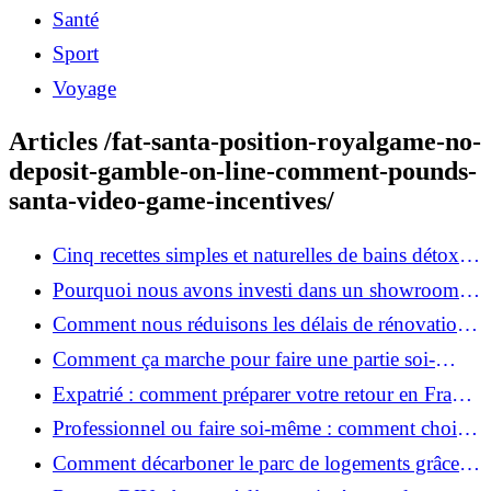
Santé
Sport
Voyage
Articles /fat-santa-position-royalgame-no-
deposit-gamble-on-line-comment-pounds-
santa-video-game-incentives/
Cinq recettes simples et naturelles de bains détox
maison
Pourquoi nous avons investi dans un showroom-
atelier et ce que cela apporte aux clients
Comment nous réduisons les délais de rénovation à
3 mois au lieu de 6?
Comment ça marche pour faire une partie soi-
même et nous confier le reste ?
Expatrié : comment préparer votre retour en France
et rénover votre bien à distance ?
Professionnel ou faire soi-même : comment choisir
pour votre rénovation ?
Comment décarboner le parc de logements grâce à
la rénovation énergétique ?